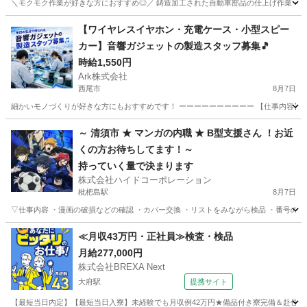
＼モクモク作業が好きな方におすすめ◎／ 鋳造加工された自動車部品の仕上げ作業・外
愛知
碧南市
新川町駅
軽作業
時給
【ワイヤレスイヤホン・充電ケース・小型スピー
カー】音響ガジェットの製造スタッフ募集🎵
時給1,550円
Ark株式会社
西尾市
8月7日
細かいモノづくりが好きな方にもおすすめです！ ーーーーーーーーーー 【仕事内容】🔧 
愛知
西尾市
工場
スタッフ
～ 清須市 ★ マンガの内職 ★ B型支援さん ！お近
くの方お待ちしてます！～
持っていく量で決まります
株式会社ハイドコーポレーション
枇杷島駅
8月7日
▽仕事内容 ・漫画の破損などの確認 ・カバー交換 ・リストをみながら検品 ・番号のシ
愛知
清須市
枇杷島駅
その他
漫画
≪月収43万円・正社員≫検査・検品
月給277,000円
株式会社BREXA Next
大府駅
提携サイト
【最短当日内定】【最短当日入寮】未経験でも月収例42万円★備品付き寮完備＆赴任旅費