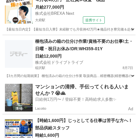
月給277,000円
株式会社BREXA Next
大府駅
提携サイト
【最短当日内定】【最短当日入寮】未経験でも月収例42万円★備品付き寮完備＆赴任旅費
愛知
大府市
大府駅
その他
梱包済みの箱の仕分け作業!資格不要のお仕事!土・
日曜・祝日お休み!DR:WH359-01Y
日給12,000円
株式会社ドライブトライブ
稲沢駅
8月7日
【3カ月間の短期就業】 梱包済みの箱の仕分け作業 取扱商品…精密機器(精密機器のパーツ) 
愛知
清須市
稲沢駅
仕分け
番号
マンションの清掃、手伝ってくれる人いま
せんか？😭🙏
日給例1万円〜 / 登録不要！高時給求人多数✨
Lacotto
Ad
【時給1,600円】じっとしてる仕事は苦手な方へ！
部品供給スタッフ
時給1,600円