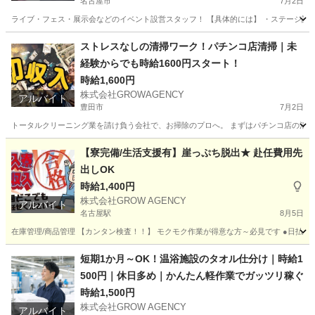
名古屋市
7月2日
ライブ・フェス・展示会などのイベント設営スタッフ！ 【具体的には】 ・ステージ設営 
愛知
名古屋市
イベントスタッフ
スタッフ
ストレスなしの清掃ワーク！パチンコ店清掃｜未
経験からでも時給1600円スタート！
時給1,600円
株式会社GROWAGENCY
アルバイト
豊田市
7月2日
トータルクリーニング業を請け負う会社で、お掃除のプロへ。 まずはパチンコ店の清掃か
愛知
豊田市
清掃
時給
【寮完備/生活支援有】崖っぷち脱出★ 赴任費用先
出しOK
時給1,400円
株式会社GROW AGENCY
アルバイト
名古屋駅
8月5日
在庫管理/商品管理 【カンタン検査！！】 モクモク作業が得意な方～必見です ●日払いも
愛知
名古屋市
名古屋駅
工場
生活支援
短期1か月～OK！温浴施設のタオル仕分け｜時給1
500円｜休日多め｜かんたん軽作業でガッツリ稼ぐ
時給1,500円
株式会社GROW AGENCY
アルバイト