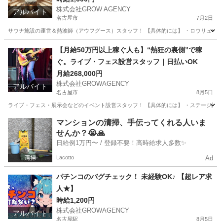
株式会社GROW AGENCY
アルバイト
名古屋市
7月2日
サウナ施設の運営＆熱波師（アウフグース）スタッフ！ 【具体的には】 ・ロウリュウ、
愛知
名古屋市
その他
サウナ
【月給50万円以上稼ぐ人も】“熱狂の裏側”で稼
ぐ。ライブ・フェス設営スタッフ｜日払いOK
月給268,000円
株式会社GROWAGENCY
アルバイト
名古屋市
8月5日
ライブ・フェス・展示会などのイベント設営スタッフ！ 【具体的には】 ・ステージ設営 
愛知
名古屋市
イベントスタッフ
ライブ
マンションの清掃、手伝ってくれる人いま
せんか？😭🙏
日給例1万円〜 / 登録不要！高時給求人多数✨
Lacotto
Ad
パチンコのバグチェック！ 未経験OK♪ 【超レア求
人★】
時給1,200円
株式会社GROWAGENCY
アルバイト
名古屋駅
8月5日