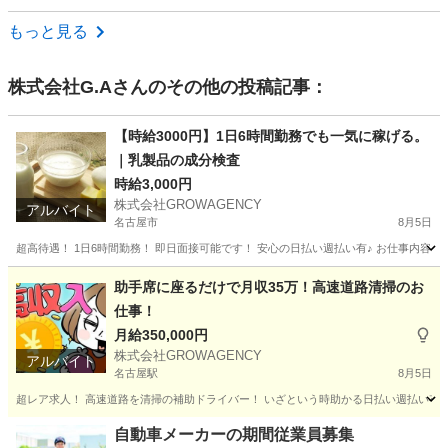
愛知
大府市
大府駅
その他
もっと見る
株式会社G.A
さんのその他の投稿記事：
【時給3000円】1日6時間勤務でも一気に稼げる。
｜乳製品の成分検査
時給3,000円
株式会社GROWAGENCY
アルバイト
名古屋市
8月5日
超高待遇！ 1日6時間勤務！ 即日面接可能です！ 安心の日払い週払い有♪ お仕事内容は
愛知
名古屋市
その他
時給
助手席に座るだけで月収35万！高速道路清掃のお
仕事！
月給350,000円
株式会社GROWAGENCY
アルバイト
名古屋駅
8月5日
超レア求人！ 高速道路を清掃の補助ドライバー！ いざという時助かる日払い週払い有！ 現
愛知
名古屋市
名古屋駅
その他
助手席
自動車メーカーの期間従業員募集