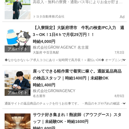
高収入・無料の寮費・通勤バス等によりお金が貯まり
やすい環境
トヨタ自動車株式会社
Ad
【入寮限定】大阪府堺市 牛乳の検査/PC入力 週
3～OK！1日4ｈで月収29万円！！
時給4,000円
株式会社GROW AGENCY 名古屋
アルバイト
大阪府 中百舌鳥駅
7月2日
◆なかなかないレア求人ココにあり＜短時間で高月収！＞週払いOK◆ オープニングスタッ
大阪
堺市
中百舌鳥駅
工場
時給
座ってできる軽作業で着実に稼ぐ。通販返品商品
の検品スタッフ｜時給1400円｜未経験OK
時給1,400円
株式会社GROWAGENCY
アルバイト
名古屋市
8月5日
通販サイトの返品商品のチェックを行うお仕事です。 ・商品のキズや汚れの確認 ・シー
愛知
名古屋市
倉庫
通販
サウナ好き集まれ！熱波師（アウフグース）スタ
ッフ｜未経験OK・時給1600円
時給1,600円