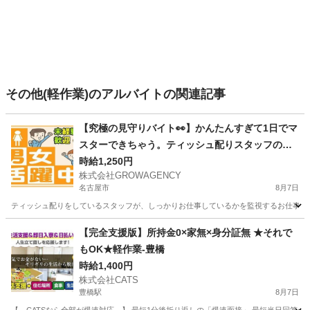
その他(軽作業)のアルバイトの関連記事
【究極の見守りバイト👀】かんたんすぎて1日でマ
スターできちゃう。ティッシュ配りスタッフの監
視係
時給1,250円
株式会社GROWAGENCY
名古屋市
8月7日
ティッシュ配りをしているスタッフが、しっかりお仕事しているかを監視するお仕事！ カンタ
愛知
名古屋市
その他
スタッフ
【完全支援版】所持金0×家無×身分証無 ★それで
もOK★軽作業-豊橋
時給1,400円
株式会社CATS
豊橋駅
8月7日