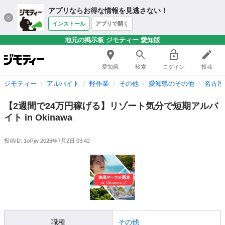
アプリならお得な情報を見逃さない！
インストール
アプリで開く
地元の掲示板 ジモティー 愛知版
愛知県
検索
ログイン
投稿
ジモティー
アルバイト
軽作業
その他
愛知県のその他
名古屋
【2週間で24万円稼げる】リゾート気分で短期アルバ
イト in Okinawa
投稿ID: 1ol7jw
2026年7月2日 03:42
職種
その他