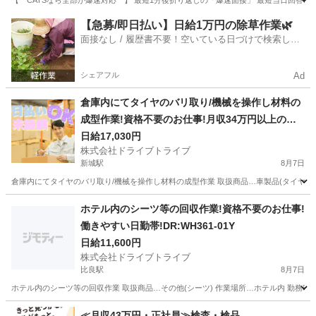
【 CATSなら全部が爆速対応 】 最短1分後折り返しの「爆速面接」 最短当日回答の「
愛知
豊橋市
豊橋駅
仕分け
個室
【急募/即日払い】日給1万円の除草作業🌿
面接なし / 履歴書不要！空いている日づけで検索して
即日はたらける✨
シェアフル
Ad
倉庫内にてタイヤのバリ取り/機械を操作し材料の
成型作業!資格不要のお仕事!月収34万円以上の高
収入!DR:WH179-02Y
日給17,030円
株式会社ドライブトライブ
新城駅
8月7日
倉庫内にてタイヤのバリ取り/機械を操作し材料の成型作業 取扱商品…車製品(タイヤ) 作業場所…倉庫
愛知
新城市
新城駅
その他
4勤2休
ホテル内のシーツ等の回収作業!資格不要のお仕事!
働きやすい日勤帯!DR:WH361-01Y
日給11,600円
株式会社ドライブトライブ
比良駅
8月7日
ホテル内のシーツ等の回収作業 取扱商品…その他(シーツ) 作業場所…ホテル内 勤務時間…7:
愛知
北名古屋市
比良駅
その他
番号
≪月収43万円・正社員≫検査・検品