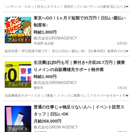
＼パチンコ・スロット好きにオススメ／ 普段打っているパチンコの裏側 気になりません
愛知
名古屋市
名古屋駅
その他
レア
東京へGO！1ヶ月ド短期で35万円！日払い週払い
制度有♪
時給1,800円
株式会社GROWAGENCY
アルバイト
宮城県 仙台駅
8月5日
超高待遇！ 即日面接可能です！ 安心の日払い週払い有♪ 【仕事内容】 倉庫内でのピッキン
宮城
仙台市
仙台駅
軽作業
時給
生活費ほぼ0円も可｜寮付き×月収28.7万円｜横乗
りメインの自販機補充サポート軽作業
時給1,400円
株式会社GROWAGENCY
アルバイト
豊田市
7月2日
自販機補充サポートスタッフ募集！ トラックに横乗りしてドライバーをサポートする シン
愛知
豊田市
配送
スタッフ
普通の仕事じゃ物足りない人へ｜イベント設営ス
タッフ｜日払いOK
月給268,000円
株式会社GROW AGENCY
アルバイト