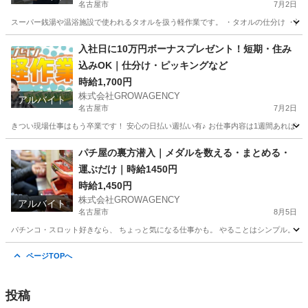
名古屋市
7月2日
スーパー銭湯や温浴施設で使われるタオルを扱う軽作業です。 ・タオルの仕分け ・洗濯
愛知
名古屋市
工場
時給
入社日に10万円ボーナスプレゼント！短期・住み
込みOK｜仕分け・ピッキングなど
時給1,700円
株式会社GROWAGENCY
アルバイト
名古屋市
7月2日
きつい現場仕事はもう卒業です！ 安心の日払い週払い有♪ お仕事内容は1週間あればマス
愛知
名古屋市
仕分け
住み込み
パチ屋の裏方潜入｜メダルを数える・まとめる・
運ぶだけ｜時給1450円
時給1,450円
株式会社GROWAGENCY
アルバイト
名古屋市
8月5日
パチンコ・スロット好きなら、 ちょっと気になる仕事かも。 やることはシンプル。 コイン
愛知
名古屋市
パチンコ
時給
ページTOPへ
投稿