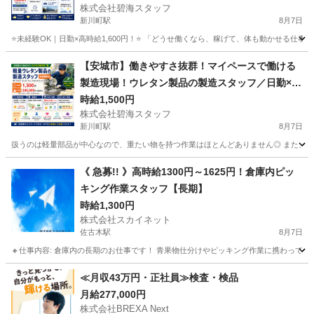
株式会社碧海スタッフ
新川町駅
8月7日
⭐未経験OK｜日勤×高時給1,600円！⭐ 「どうせ働くなら、稼げて、体も動かせる仕事
愛知
碧南市
新川町駅
工場
スタッフ
【安城市】働きやすさ抜群！マイペースで働ける
製造現場！ウレタン製品の製造スタッフ／日勤×残
業ほぼなし×高時給1,400円
時給1,500円
株式会社碧海スタッフ
新川町駅
8月7日
扱うのは軽量部品が中心なので、重たい物を持つ作業はほとんどありません◎ また、強い匂い
愛知
碧南市
新川町駅
工場
時給
《 急募!! 》高時給1300円～1625円！倉庫内ピッ
キング作業スタッフ【長期】
時給1,300円
株式会社スカイネット
佐古木駅
8月7日
🔸仕事内容: 倉庫内の長期のお仕事です！ 青果物仕分けやピッキング作業に携わっていた
愛知
弥富市
佐古木駅
仕分け
時給
≪月収43万円・正社員≫検査・検品
月給277,000円
株式会社BREXA Next