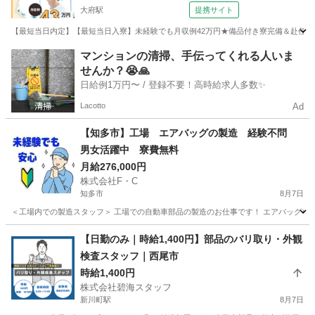
大府駅
提携サイト
【最短当日内定】【最短当日入寮】未経験でも月収例42万円★備品付き寮完備＆赴任旅費
愛知
大府市
大府駅
その他
マンションの清掃、手伝ってくれる人いま
せんか？😭🙏
日給例1万円〜 / 登録不要！高時給求人多数✨
Lacotto
Ad
【知多市】工場 エアバッグの製造 経験不問
男女活躍中 寮費無料
月給276,000円
株式会社F・C
知多市
8月7日
＜工場内での製造スタッフ＞ 工場での自動車部品の製造のお仕事です！ エアバッグやス
愛知
知多市
工場
給料
【日勤のみ｜時給1,400円】部品のバリ取り・外観
検査スタッフ｜西尾市
時給1,400円
株式会社碧海スタッフ
新川町駅
8月7日