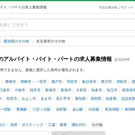
バイト・パートの求人募集情報
地元の掲示板 ジモティー
愛知県のその他
名古屋市のその他
)のアルバイト・バイト・パートの求人募集情報
全2019件
用できません。最後に選択した条件が優先されます。
豊橋市
岡崎市
一宮市
瀬戸市
半田市
春日井市
豊川市
津島市
江南市
小牧市
稲沢市
新城市
東海市
大府市
知多市
知立市
尾張旭
市
弥富市
みよし市
あま市
長久手市
愛知郡
海部郡
知多郡
北設楽
一宮駅
豊橋駅
三好ヶ丘駅
栄町駅
金山駅
刈谷駅
尾張旭駅
東岡
分け
清掃
ポスティング
工場
農業
運転代行
その他