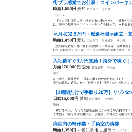
街ブラ感覚でお仕事｜コインパーキン
時給1,550円
愛知
名古屋市
その他
スタッフ
「ずっと同じ場所より、外を回る仕事がいい」 「運転や街
は、街中の駐車場やコインパーキングを回って、 🔸料金看板 
≪月収32.5万円・派遣社員≫組立・
時給1,450円
愛知
名古屋市
東海通駅
その他
【愛知県名古屋市熱田区】未経験OK！寮完備！自動車用トラ
いて 自動車用トランスミッションの製造に関する組立・加工
入社後すぐ3万円支給！海外で稼ぐ｜月
月給270,000円
愛知
名古屋市
その他
海外
レア求人・超高待遇！ 日本で働く時代は終わりました！！
安心の日払い週払い有♪ 【仕事内容】 外国での住み込みフィー
【2週間だけで手取り20万】リゾバの
日給15,000円
愛知
名古屋市
その他
季節
「稼げる求人」 たった2週間頑張れば 手取で20万円です
ます(笑) 「旅行気分で働ける」 お住まいの地域から離れて 
病院内の軽作業・手術室の清掃
時給1,350円～
愛知県 名古屋市
アルバイト・