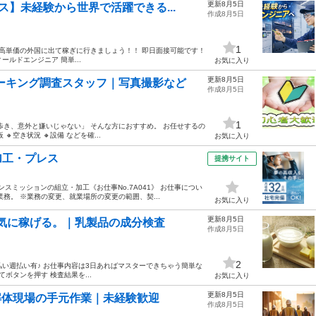
更新8月5日
】未経験から世界で活躍できる...
作成8月5日
1
 高単価の外国に出て稼ぎに行きましょう！！ 即日面接可能です！
ルドエンジニア 簡単...
お気に入り
更新8月5日
パーキング調査スタッフ｜写真撮影など
作成8月5日
1
歩き、意外と嫌いじゃない」 そんな方におすすめ。 お任せするの
空き状況 🔸設備 などを確...
お気に入り
加工・プレス
提携サイト
スミッションの組立・加工《お仕事No.7A041》 お仕事につい
務。 ※業務の変更、就業場所の変更の範囲、契...
お気に入り
更新8月5日
一気に稼げる。｜乳製品の成分検査
作成8月5日
2
日払い週払い有♪ お仕事内容は3日あればマスターできちゃう簡単な
ボタンを押す 検査結果を...
お気に入り
更新8月5日
！解体現場の手元作業｜未経験歓迎
作成8月5日