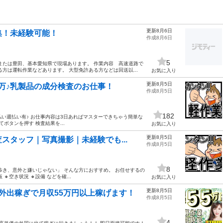
更新8月6日
集！未経験可能！
作成8月6日
5
または豊田、基本愛知県で現場あります。 作業内容 高速道路で
方は運転作業などあります。 大型免許ある方などは回送以...
お気に入り
更新8月5日
30万♪乳製品の成分検査のお仕事！
作成8月5日
182
日払い週払い有♪ お仕事内容は3日あればマスターできちゃう簡単な
ボタンを押す 検査結果を...
お気に入り
更新8月5日
スタッフ｜写真撮影｜未経験でも...
作成8月5日
8
歩き、意外と嫌いじゃない」 そんな方におすすめ。 お任せするの
空き状況 🔸設備 などを確...
お気に入り
更新8月5日
外出稼ぎで月収55万円以上稼げます！
作成8月5日
4