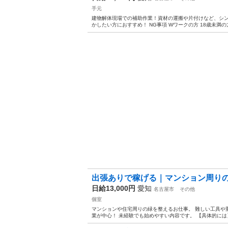
手元
建物解体現場での補助作業！資材の運搬や片付けなど、シンプ
かしたい方におすすめ！ NG事項 Wワークの方 18歳未満の方 
出張ありで稼げる｜マンション周りの
日給13,000円
愛知
名古屋市
その他
個室
マンションや住宅周りの緑を整えるお仕事。 難しい工具や
業が中心！ 未経験でも始めやすい内容です。 【具体的には】