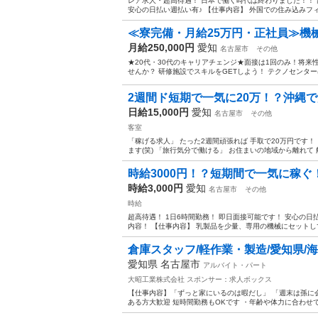
レア求人・超高待遇！ 日本で働く時代は終わりました！！
安心の日払い週払い有♪ 【仕事内容】 外国での住み込みフィー
≪寮完備・月給25万円・正社員≫機械
月給250,000円
愛知
名古屋市
その他
★20代・30代のキャリアチェンジ★面接は1回のみ！将来
せんか？ 研修施設でスキルをGETしよう！ テクノセンター
2週間ド短期で一気に20万！？沖縄
日給15,000円
愛知
名古屋市
その他
客室
「稼げる求人」 たった2週間頑張れば 手取で20万円です
ます(笑) 「旅行気分で働ける」 お住まいの地域から離れて 
時給3000円！？短期間で一気に稼ぐ
時給3,000円
愛知
名古屋市
その他
時給
超高待遇！ 1日6時間勤務！ 即日面接可能です！ 安心の
内容！ 【仕事内容】 乳製品を少量、専用の機械にセットして
倉庫スタッフ/軽作業・製造/愛知県/
愛知県 名古屋市
アルバイト・パート
大昭工業株式会社
スポンサー：求人ボックス
【仕事内容】「ずっと家にいるのは暇だし」 「週末は孫に
ある方大歓迎 短時間勤務もOKです ・年齢や体力に合わせて