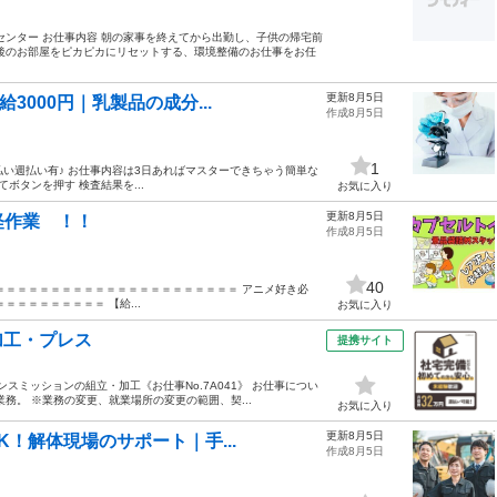
センター お仕事内容 朝の家事を終えてから出勤し、子供の帰宅前
後のお部屋をピカピカにリセットする、環境整備のお仕事をお任
更新8月5日
3000円｜乳製品の成分...
作成8月5日
1
日払い週払い有♪ お仕事内容は3日あればマスターできちゃう簡単な
ボタンを押す 検査結果を...
お気に入り
更新8月5日
軽作業 ！！
作成8月5日
40
＝＝＝＝＝＝＝＝＝＝＝＝＝＝＝＝＝＝＝＝＝＝ アニメ好き必
＝＝＝＝＝＝＝＝ 【給...
お気に入り
加工・プレス
提携サイト
スミッションの組立・加工《お仕事No.7A041》 お仕事につい
務。 ※業務の変更、就業場所の変更の範囲、契...
お気に入り
更新8月5日
K！解体現場のサポート｜手...
作成8月5日