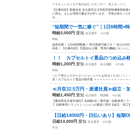
ワタキューセイモア株式会社
スポンサー：求人ボックス
【仕事内容】勤務先名 名古屋市立大学医学部附属東部医療
に帰る。そんな理想の働き方が叶います。 手術が終わった
せ...
“短期間で一気に稼ぐ”｜1日6時間×時給
時給3,000円
愛知
名古屋市
その他
時給
超高待遇！ 1日6時間勤務！ 即日面接可能です！ 安心の
内容！ 【仕事内容】 乳製品を少量、専用の機械にセットして
！！ カプセルトイ景品のつめ込み
時給1,200円
愛知
名古屋市
名古屋駅
その他
時給
＼レア求人☆グローエージェンシーにお任せください！／ 
見！カプセルトイ景品の軽作業 ＝＝＝＝＝＝＝＝＝＝＝＝＝＝
≪月収32.5万円・派遣社員≫組立・
時給1,450円
愛知
名古屋市
野跡駅
その他
【愛知県名古屋市港区】未経験OK！寮完備！自動車用トラン
て 自動車用トランスミッションの製造に関する組立・加工業
【日給14000円・日払いあり】短期O
日給14,000円
愛知
名古屋市
その他
手元