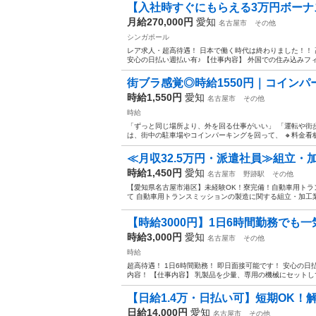
【入社時すぐにもらえる3万円ボーナス
月給270,000円
愛知
名古屋市
その他
シンガポール
レア求人・超高待遇！ 日本で働く時代は終わりました！！
安心の日払い週払い有♪ 【仕事内容】 外国での住み込みフィー
街ブラ感覚◎時給1550円｜コイン
時給1,550円
愛知
名古屋市
その他
時給
「ずっと同じ場所より、外を回る仕事がいい」 「運転や街
は、街中の駐車場やコインパーキングを回って、 🔸料金看板 
≪月収32.5万円・派遣社員≫組立・
時給1,450円
愛知
名古屋市
野跡駅
その他
【愛知県名古屋市港区】未経験OK！寮完備！自動車用トラン
て 自動車用トランスミッションの製造に関する組立・加工業
【時給3000円】1日6時間勤務でも
時給3,000円
愛知
名古屋市
その他
時給
超高待遇！ 1日6時間勤務！ 即日面接可能です！ 安心の
内容！ 【仕事内容】 乳製品を少量、専用の機械にセットして
【日給1.4万・日払い可】短期OK
日給14,000円
愛知
名古屋市
その他