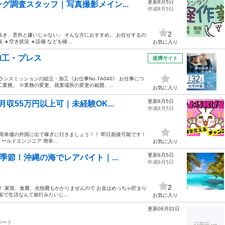
更新8月5日
グ調査スタッフ｜写真撮影メイン...
作成8月5日
2
歩き、意外と嫌いじゃない」 そんな方におすすめ。 お任せするの
空き状況 🔸設備 などを確...
お気に入り
加工・プレス
提携サイト
ンスミッションの組立・加工《お仕事No.7A040》 お仕事につ
業務。 ※業務の変更、就業場所の変更の範囲、...
お気に入り
更新8月5日
収55万円以上可｜未経験OK...
作成8月5日
 高単価の外国に出て稼ぎに行きましょう！！ 即日面接可能です！
ルドエンジニア 簡単...
お気に入り
更新8月5日
季節！沖縄の海でレアバイト｜...
作成8月5日
2
！！ 家賃、食費、光熱費もかかりませんので お金はめっちゃ貯まり
船で生活なんて旅行みたいじ...
お気に入り
更新08月01日
パート