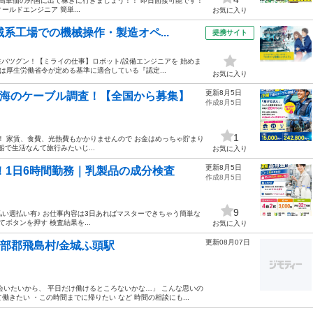
 高単価の外国に出て稼ぎに行きましょう！！ 即日面接可能です！
ルドエンジニア 簡単...
お気に入り
系工場での機械操作・製造オペ...
提携サイト
性バツグン！【ミライの仕事】ロボット/設備エンジニアを 始めま
は厚生労働省令が定める基準に適合している『認定...
お気に入り
更新8月5日
で海のケーブル調査！【全国から募集】
作成8月5日
1
！！ 家賃、食費、光熱費もかかりませんので お金はめっちゃ貯まり
船で生活なんて旅行みたいじ...
お気に入り
更新8月5日
！1日6時間勤務｜乳製品の成分検査
作成8月5日
9
日払い週払い有♪ お仕事内容は3日あればマスターできちゃう簡単な
ボタンを押す 検査結果を...
お気に入り
更新08月07日
海部郡飛島村/金城ふ頭駅
会いたいから、 平日だけ働けるところないかな…」 こんな思いの
働きたい ・この時間までに帰りたい など 時間の相談にも...