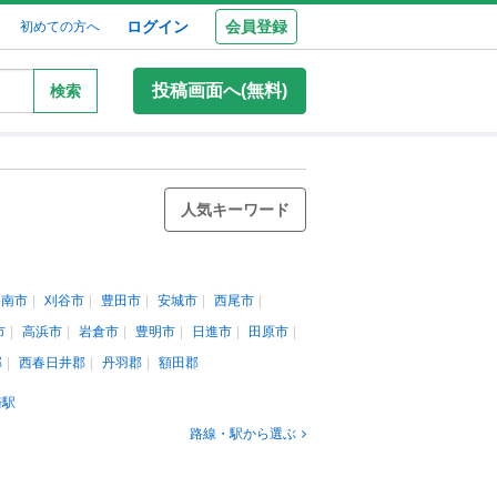
ログイン
会員登録
初めての方へ
投稿画面へ(無料)
検索
人気キーワード
碧南市
刈谷市
豊田市
安城市
西尾市
市
高浜市
岩倉市
豊明市
日進市
田原市
郡
西春日井郡
丹羽郡
額田郡
崎駅
路線・駅から選ぶ