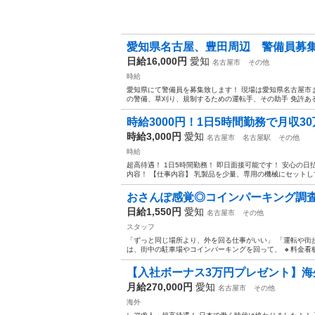
愛知県名古屋、豊田周辺 警備員募
日給16,000円
愛知
名古屋市
その他
時給
愛知県にて警備員を募集致します！ 現場は愛知県名古屋市
の警備、草刈り、規制するための運転手、その助手 免許ある
時給3000円！1日5時間勤務で月収
時給3,000円
愛知
名古屋市
名古屋駅
その他
時給
超高待遇！ 1日5時間勤務！ 即日面接可能です！ 安心の
内容！ 【仕事内容】 乳製品を少量、専用の機械にセットして
おさんぽ感覚◎コインパーキング調査
日給1,550円
愛知
名古屋市
その他
スタッフ
「ずっと同じ場所より、外を回る仕事がいい」 「運転や街
は、街中の駐車場やコインパーキングを回って、 🔸料金看板 
【入社ボーナス3万円プレゼント】海
月給270,000円
愛知
名古屋市
その他
海外