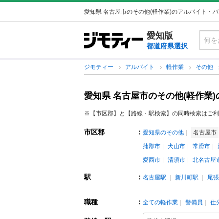
愛知県 名古屋市のその他(軽作業)のアルバイト・
愛知版
都道府県選択
ジモティー
アルバイト
軽作業
その他
愛知県 名古屋市のその他(軽作業
※【市区郡】と【路線・駅検索】の同時検索はご利
市区郡
：
愛知県のその他
名古屋市
蒲郡市
犬山市
常滑市
愛西市
清須市
北名古屋
駅
：
名古屋駅
新川町駅
尾張
職種
：
全ての軽作業
警備員
仕