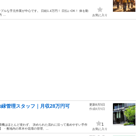
ルな手元作業が中心です。 日給1.4万円！ 日払いOK！ 体を動
...
お気に入り
更新8月5日
緑管理スタッフ｜月収28万円可
作成8月5日
1
重機はほとんど使わず、 決められた流れに沿って進めやすい手作
 ・敷地内の草木や花壇の管理、...
お気に入り