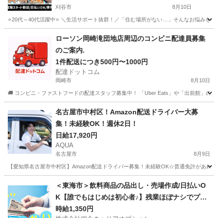
刈谷市
8月10日
⭐20代～40代活躍中⭐ ＼生活サポート抜群！／「住む場所がない…」そんなお悩みをお持ち
愛知
刈谷市
倉庫
スタッフ
ローソン岡崎滝団地店周辺のコンビニ配達員募集
のご案内.
1件配送につき500円〜1000円
配達ドットコム
岡崎市
8月10日
🚚 コンビニ・ファストフードの配達スタッフ募集中！ 「Uber Eats」や「出前館」
愛知
岡崎市
配送
ローソン
名古屋市中村区！Amazon配送ドライバー大募
集！未経験OK！週休2日！
日給17,920円
AQUA
名古屋市
8月9日
【愛知県名古屋市中村区】Amazon配送ドライバー募集！未経験OK☆普通免許があれば始
愛知
名古屋市
ドライバー
Amazon
＜東海市＞飲料商品の品出し・売場作成/日払いO
K【誰でもはじめは初心者♪】残業ほぼナシでプラ
充！落ち着く少人数の職場！
時給1,350円