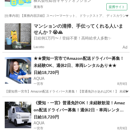
株式会社綜合キャリアオプション
東海市
提携サイト
[仕事内容] 【業務内容詳細】スーパーマーケット、 ドラックストア、 ディスカウントス
愛知
東海市
ドライバー
マンションの清掃、手伝ってくれる人いま
せんか？😭🙏
日給例1万円〜 / 登録不要！高時給求人多数✨
Lacotto
Ad
★★愛知一宮市でAmazon配送ドライバー募集！
未経験OK、週休2日、車両レンタルあり★★
日給18,720円
AQUA
一宮市
8月9日
【愛知県一宮市】Amazon配送ドライバー大募集！【普通免許があればOK！】 未経験
愛知
一宮市
ドライバー
Amazon
《愛知・一宮》普通免許OK！未経験歓迎！Amaz
on配送ドライバー募集！週休2日・車両レンタ
ル・直行
日給18,720円
AQUA
一宮市
8月9日