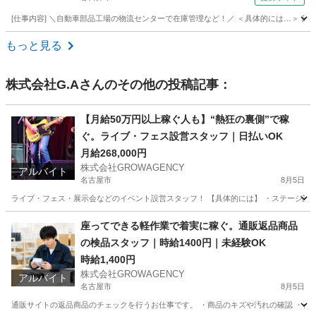
[仕事内容] ＼自動車部品工場の物流センターで在庫管理など！／ ＜具体的には…＞ 日
愛知
春日井市
その他
もっと見る
株式会社G.A
さんのその他の投稿記事：
【月給50万円以上稼ぐ人も】“熱狂の裏側”で稼
ぐ。ライブ・フェス設営スタッフ｜日払いOK
月給268,000円
株式会社GROWAGENCY
アルバイト
名古屋市
8月5日
ライブ・フェス・展示会などのイベント設営スタッフ！ 【具体的には】 ・ステージ設営 
愛知
名古屋市
イベントスタッフ
ライブ
座ってできる軽作業で着実に稼ぐ。通販返品商品
の検品スタッフ｜時給1400円｜未経験OK
時給1,400円
株式会社GROWAGENCY
アルバイト
名古屋市
8月5日
通販サイトの返品商品のチェックを行うお仕事です。 ・商品のキズや汚れの確認 ・シー