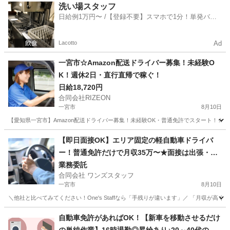
愛知
名古屋市
ドライバー
置き配
洗い場スタッフ
日給例1万円〜 /【登録不要】スマホで1分！単発バイ
ト一括検索✨
Lacotto
Ad
一宮市☆Amazon配送ドライバー募集！未経験O
K！週休2日・直行直帰で稼ぐ！
日給18,720円
合同会社RIZEON
一宮市
8月10日
【愛知県一宮市】Amazon配送ドライバー募集！未経験OK・普通免許でスタート！☆
愛知
一宮市
ドライバー
Amazon
【即日面接OK】エリア固定の軽自動車ドライバ
ー！普通免許だけで月収35万〜★面接は出張・オ
ンラインOK！車レンタルあり・直行直帰
業務委託
合同会社 ワンズスタッフ
一宮市
8月10日
＼他社と比べてみてください！One's Staffなら「手残りが違います」／ 「月収が
愛知
一宮市
ドライバー
置き配
自動車免許があればOK！【新車を移動させるだけ