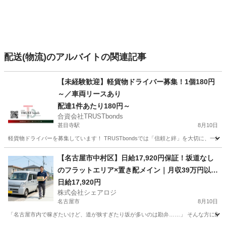
配送(物流)のアルバイトの関連記事
【未経験歓迎】軽貨物ドライバー募集！1個180円
～／車両リースあり
配達1件あたり180円～
合資会社TRUSTbonds
甚目寺駅
8月10日
軽貨物ドライバーを募集しています！ TRUSTbondsでは「信頼と絆」を大切に、一
愛知
あま市
甚目寺駅
配送
貨物
【名古屋市中村区】日給17,920円保証！坂道なし
のフラットエリア×置き配メイン｜月収39万円以
上・早上がりOK｜車両レンタルあり・直行直帰O
日給17,920円
株式会社シェアロジ
K｜未経験・シニア歓迎
名古屋市
8月10日
「名古屋市内で稼ぎたいけど、道が狭すぎたり坂が多いのは勘弁……」 そんな方に朗報