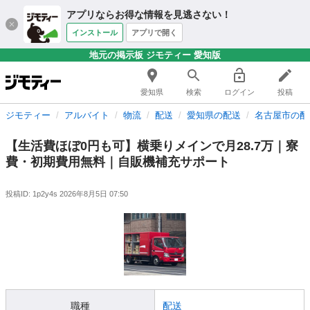
アプリならお得な情報を見逃さない！
インストール
アプリで開く
地元の掲示板 ジモティー 愛知版
愛知県
検索
ログイン
投稿
ジモティー
アルバイト
物流
配送
愛知県の配送
名古屋市の配
【生活費ほぼ0円も可】横乗りメインで月28.7万｜寮
費・初期費用無料｜自販機補充サポート
投稿ID: 1p2y4s
2026年8月5日 07:50
職種
配送