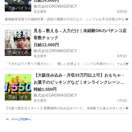
日給14,000円
株式会社GROWAGENCY
アルバイト
名古屋市
8月5日
建物解体現場での補助作業！資材の運搬や片付けなど、シンプルな手元作業が中心です。 日給1
愛知
名古屋市
その他
手元
見る→数える→入力だけ｜未経験OKのパチンコ店
客数チェック
日給12,000円
株式会社GROWAGENCY
アルバイト
名古屋市
8月5日
「できればラク寄りで稼ぎたい」 「難しい仕事より、シンプル作業がいい」 そんな方、か
愛知
名古屋市
パチンコ
パチンコ店
【大阪住み込み・月収33万円以上可】おもちゃ・
お菓子のピッキングなど｜オンラインクレーンゲ
ーム運営スタッフ
時給1,550円
株式会社GROWAGENCY
アルバイト
名古屋市
7月2日
【大阪で新生活スタート】寮費無料の住み込みワーク。 未経験でも覚えやすいカンタン作
愛知
名古屋市
その他
スタッフ
ページTOPへ