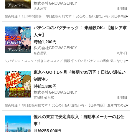
株式会社GROWAGENCY
アルバイト
名古屋市
8月5日
超高待遇！ 1日6時間勤務！ 即日面接可能です！ 安心の日払い週払い有♪ お仕事内容は
愛知
名古屋市
その他
時給
パチンコのバグチェック！ 未経験OK♪ 【超レア求
人★】
時給1,200円
株式会社GROWAGENCY
アルバイト
名古屋駅
8月5日
＼パチンコ・スロット好きにオススメ／ 普段打っているパチンコの裏側 気になりません
愛知
名古屋市
名古屋駅
その他
レア
東京へGO！1ヶ月ド短期で35万円！日払い週払い
制度有♪
時給1,800円
株式会社GROWAGENCY
アルバイト
宮城県 仙台駅
8月5日
超高待遇！ 即日面接可能です！ 安心の日払い週払い有♪ 【仕事内容】 倉庫内でのピッキン
宮城
仙台市
仙台駅
軽作業
時給
憧れの東京で安定高収入！自動車メーカーのお仕
事！
月給255,000円