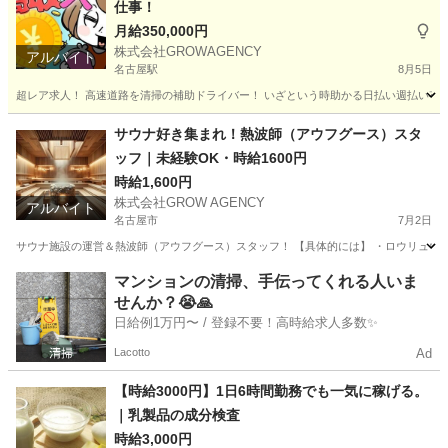
仕事！
月給350,000円
株式会社GROWAGENCY
アルバイト
名古屋駅
8月5日
超レア求人！ 高速道路を清掃の補助ドライバー！ いざという時助かる日払い週払い有！ 現
愛知
名古屋市
名古屋駅
その他
助手席
サウナ好き集まれ！熱波師（アウフグース）スタ
ッフ｜未経験OK・時給1600円
時給1,600円
株式会社GROW AGENCY
アルバイト
名古屋市
7月2日
サウナ施設の運営＆熱波師（アウフグース）スタッフ！ 【具体的には】 ・ロウリュウ、
愛知
名古屋市
その他
サウナ
マンションの清掃、手伝ってくれる人いま
せんか？😭🙏
日給例1万円〜 / 登録不要！高時給求人多数✨
Lacotto
Ad
【時給3000円】1日6時間勤務でも一気に稼げる。
｜乳製品の成分検査
時給3,000円