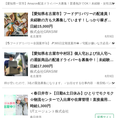
【愛知県一宮市】Amazon配送ドライバー大募集！普通免許でOK！未経験・女性活躍中
愛知
一宮市
ドライバー
Amazon
【愛知県名古屋市】フードデリバリーの配達員！
未経験の方も大募集しています！しっかり稼ぎた
い方・マイペースに頑張りたい方どちらも！
日給15,000円
株式会社GRASIM
名古屋市
8月9日
【🌎フードデリバリー全国案件🚀】 🍕365日定期直案件🍔 ✅宅配が嫌いな方必見✅ 稼働
愛知
名古屋市
ドライバー
1件
【愛知県名古屋市中村区】個人宅および法人宅へ
の通販商品の配達ドライバーを募集中！│未経験の
方も大歓迎！
日給17,000円
株式会社GRASIM
名古屋市
8月9日
枠が空いたので、3名の緊急募集になります。 ✅お任せする仕事内容 ・格安軽バンを使
愛知
名古屋市
ドライバー
荷物
＜春日井市＞【日勤&土日休み】ひとりでモクモク
☆物流センターで入出庫や在庫管理！直接雇用の
可能性あり◎【履歴書不要☆オンライン面接OK】
時給1,300円
UTエージェント株式会社
【入社キャンペーン実施中！】
春日井市
提携サイト