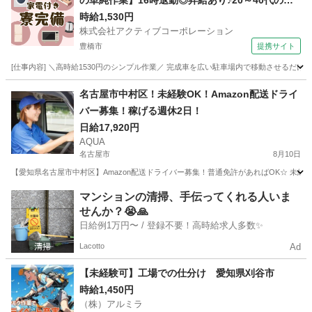
の単純作業】16時退勤◎昇給あり♪20～40代の男
女スタッフ活躍中
時給1,530円
株式会社アクティブコーポレーション
豊橋市
提携サイト
[仕事内容] ＼高時給1530円のシンプル作業／ 完成車を広い駐車場内で移動させるだ
愛知
豊橋市
ドライバー
名古屋市中村区！未経験OK！Amazon配送ドライ
バー募集！稼げる週休2日！
日給17,920円
AQUA
名古屋市
8月10日
【愛知県名古屋市中村区】Amazon配送ドライバー募集！普通免許があればOK☆ 未経
愛知
名古屋市
ドライバー
Amazon
マンションの清掃、手伝ってくれる人いま
せんか？😭🙏
日給例1万円〜 / 登録不要！高時給求人多数✨
Lacotto
Ad
【未経験可】工場での仕分け 愛知県刈谷市
時給1,450円
（株）アルミラ