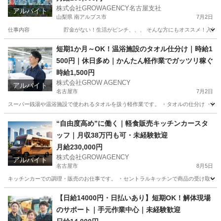
株式会社GROWAGENCY名古屋支社
アルバイト
山梨県 南アルプス市
7月2日
仕事内容 貯金がない！生活がピンチ、、、 そんな方にもオススメ！入社当日にデジタ
山梨
南アルプス市
工場
東京
羽村市
工場
無期雇用
短期1か月～OK！温浴施設のタオル仕分け｜時給1
500円｜休日多め｜かんたん軽作業でガッツリ稼ぐ
時給1,500円
株式会社GROW AGENCY
アルバイト
名古屋市
7月2日
スーパー銭湯や温浴施設で使われるタオルを扱う軽作業です。 ・タオルの仕分け ・洗濯
愛知
名古屋市
工場
時給
“自由度高め”に働く｜軽食販売キッチンカースタ
ッフ｜月収38万円も可・未経験歓迎
月給230,000円
株式会社GROWAGENCY
アルバイト
名古屋市
8月5日
キッチンカーでの調理・販売のお仕事です。 ・セントラルキッチンで商品の受け取り ・
愛知
名古屋市
その他
キッチンカー
【日給14000円・日払いあり】短期OK！解体現場
のサポート｜手元作業中心｜未経験歓迎