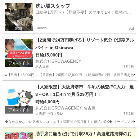
愛知
名古屋市
倉庫
通販
洗い場スタッフ
日給例1万円〜 /【登録不要】スマホで1分！単発バイ
ト一括検索✨
Lacotto
Ad
【2週間で24万円稼げる】リゾート気分で短期アル
バイト in Okinawa
日給15,000円
株式会社GROWAGENCY
アルバイト
名古屋市
7月2日
●【日当】15,000円～ 【月収例】2週間 242,800 円～ (15,000円×12日＋各種手当あ
愛知
名古屋市
その他
自営業
【入寮限定】大阪府堺市 牛乳の検査/PC入力 週
3～OK！1日4ｈで月収29万円！！
時給4,000円
株式会社GROW AGENCY 名古屋
アルバイト
大阪府 中百舌鳥駅
7月2日
◆なかなかないレア求人ココにあり＜短時間で高月収！＞週払いOK◆ オープニングスタッ
大阪
堺市
中百舌鳥駅
工場
時給
助手席に座るだけで月収35万！高速道路清掃のお