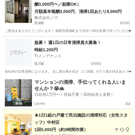
酬3,000円〜／副業OK）
月額基本報酬3,000円、清掃1回あたり8,000円
株式会社ノマ
西浦駅
8月8日
ご覧頂きありがとうございます！ 蒲郡市西浦町まで15分〜30分未満で伺っていただけ
愛知
蒲郡市
西浦駅
清掃
スタッフ
急募！ 週1日の日常清掃員大募集！
時給1,200円
TIメンテナンス
黒川駅
8月8日
会社内の日常清掃になります。 主に床の掃き拭き ゴミ回収 ガラス扉の拭きあげ トイレ
愛知
名古屋市
黒川駅
清掃
マンションの清掃、手伝ってくれる人いま
せんか？😭🙏
日給例1万円〜 / 登録不要！高時給求人多数✨
Lacotto
Ad
★1日1組の戸建て民泊施設の清掃対応（女性スタ
ッフ）中村区
1回5,000円（約3時間作業）