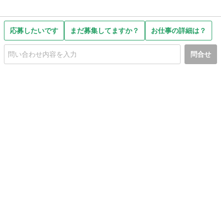
応募したいです
まだ募集してますか？
お仕事の詳細は？
問合せ
初めての方へ
利用規約
プライバシーポリシー
プライバシー・ステートメント
健全化に資する運用方針
お問い合わせ
運営会社
サイトマップ
ご利用ガイド
フリーワードで探す
PC版で表示
都道府県選択
特定商取引法の表示
利用者情報の外部送信について