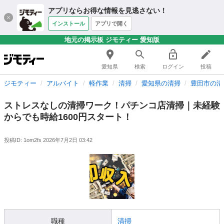
アプリならお得な情報を見逃さない！
インストール
アプリで開く
地元の掲示板 ジモティー 愛知版
愛知県
検索
ログイン
投稿
ジモティー
アルバイト
軽作業
清掃
愛知県の清掃
豊田市の清
ストレスなしの清掃ワーク！パチンコ店清掃｜未経験
からでも時給1600円スタート！
投稿ID: 1om2fs
2026年7月2日 03:42
職種
清掃