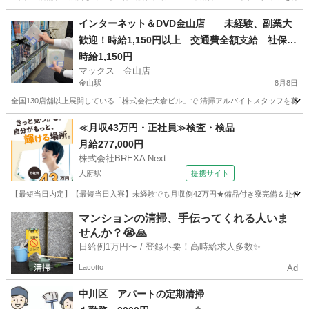
愛知
名古屋市
新守山駅
清掃
フリーダイヤル
インターネット＆DVD金山店 未経験、副業大
歓迎！時給1,150円以上 交通費全額支給 社保完
備 髪型髪色自由 日払い、OK！ 店舗内清掃ア
時給1,150円
マックス 金山店
ルバイト 1日4時間以上 週1日からOK
金山駅
8月8日
全国130店舗以上展開している「株式会社大倉ビル」で 清掃アルバイトスタッフを募集して
愛知
名古屋市
金山駅
清掃
フリーダイヤル
≪月収43万円・正社員≫検査・検品
月給277,000円
株式会社BREXA Next
大府駅
提携サイト
【最短当日内定】【最短当日入寮】未経験でも月収例42万円★備品付き寮完備＆赴任旅費
愛知
大府市
大府駅
その他
マンションの清掃、手伝ってくれる人いま
せんか？😭🙏
日給例1万円〜 / 登録不要！高時給求人多数✨
Lacotto
Ad
中川区 アパートの定期清掃