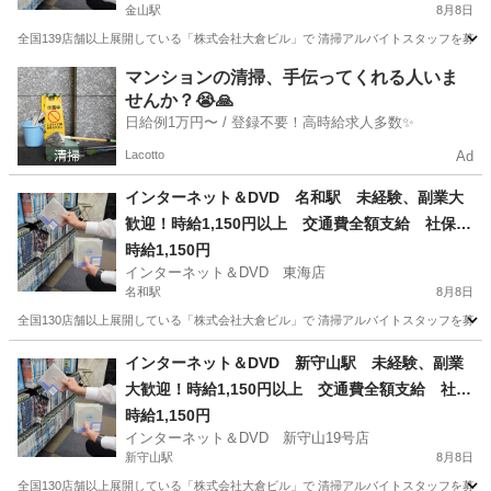
金山駅
8月8日
全国139店舗以上展開している「株式会社大倉ビル」で 清掃アルバイトスタッフを募集して
愛知
名古屋市
金山駅
清掃
マンションの清掃、手伝ってくれる人いま
せんか？😭🙏
日給例1万円〜 / 登録不要！高時給求人多数✨
Lacotto
Ad
インターネット＆DVD 名和駅 未経験、副業大
歓迎！時給1,150円以上 交通費全額支給 社保完
備 髪型髪色自由 日払い、週払いOK！ 店舗内
時給1,150円
インターネット＆DVD 東海店
清掃アルバイト 1日4時間以上 週1日からOK
名和駅
8月8日
全国130店舗以上展開している「株式会社大倉ビル」で 清掃アルバイトスタッフを募集して
愛知
東海市
名和駅
清掃
フリーダイヤル
インターネット＆DVD 新守山駅 未経験、副業
大歓迎！時給1,150円以上 交通費全額支給 社保
完備 髪型髪色自由 日払い、週払いOK！ 店舗
時給1,150円
インターネット＆DVD 新守山19号店
内清掃アルバイト 1日4時間以上 週1日からOK
新守山駅
8月8日
全国130店舗以上展開している「株式会社大倉ビル」で 清掃アルバイトスタッフを募集して