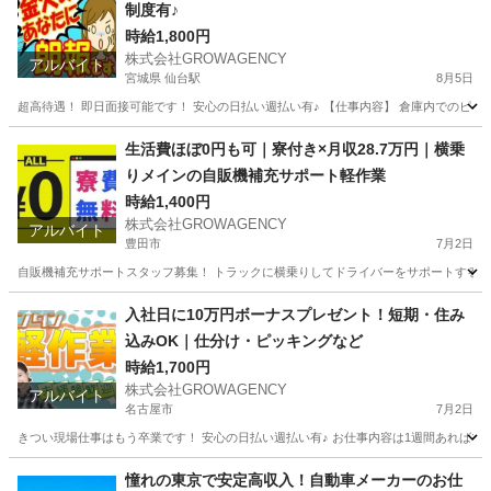
制度有♪
時給1,800円
株式会社GROWAGENCY
アルバイト
宮城県 仙台駅
8月5日
超高待遇！ 即日面接可能です！ 安心の日払い週払い有♪ 【仕事内容】 倉庫内でのピッキン
宮城
仙台市
仙台駅
軽作業
時給
生活費ほぼ0円も可｜寮付き×月収28.7万円｜横乗
りメインの自販機補充サポート軽作業
時給1,400円
株式会社GROWAGENCY
アルバイト
豊田市
7月2日
自販機補充サポートスタッフ募集！ トラックに横乗りしてドライバーをサポートする シン
愛知
豊田市
配送
スタッフ
入社日に10万円ボーナスプレゼント！短期・住み
込みOK｜仕分け・ピッキングなど
時給1,700円
株式会社GROWAGENCY
アルバイト
名古屋市
7月2日
きつい現場仕事はもう卒業です！ 安心の日払い週払い有♪ お仕事内容は1週間あればマス
愛知
名古屋市
仕分け
住み込み
憧れの東京で安定高収入！自動車メーカーのお仕