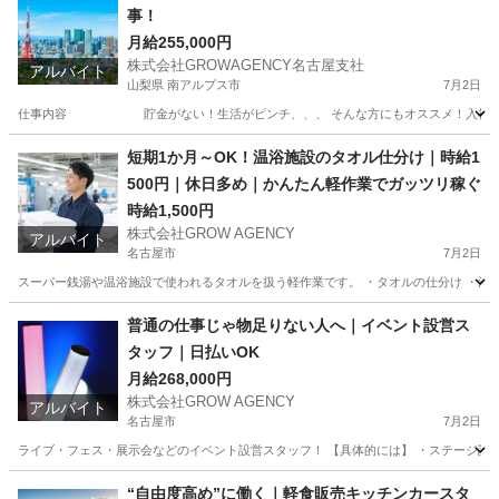
事！
月給255,000円
株式会社GROWAGENCY名古屋支社
アルバイト
山梨県 南アルプス市
7月2日
仕事内容 貯金がない！生活がピンチ、、、 そんな方にもオススメ！入社当日にデジタ
山梨
南アルプス市
工場
東京
羽村市
工場
無期雇用
短期1か月～OK！温浴施設のタオル仕分け｜時給1
500円｜休日多め｜かんたん軽作業でガッツリ稼ぐ
時給1,500円
株式会社GROW AGENCY
アルバイト
名古屋市
7月2日
スーパー銭湯や温浴施設で使われるタオルを扱う軽作業です。 ・タオルの仕分け ・洗濯
愛知
名古屋市
工場
時給
普通の仕事じゃ物足りない人へ｜イベント設営ス
タッフ｜日払いOK
月給268,000円
株式会社GROW AGENCY
アルバイト
名古屋市
7月2日
ライブ・フェス・展示会などのイベント設営スタッフ！ 【具体的には】 ・ステージ設営 
愛知
名古屋市
イベントスタッフ
スタッフ
“自由度高め”に働く｜軽食販売キッチンカースタ