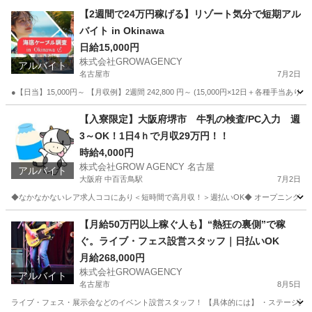
愛知
名古屋市
名古屋駅
その他
レア
【2週間で24万円稼げる】リゾート気分で短期アル
バイト in Okinawa
日給15,000円
株式会社GROWAGENCY
アルバイト
名古屋市
7月2日
●【日当】15,000円～ 【月収例】2週間 242,800 円～ (15,000円×12日＋各種手当あ
愛知
名古屋市
その他
自営業
【入寮限定】大阪府堺市 牛乳の検査/PC入力 週
3～OK！1日4ｈで月収29万円！！
時給4,000円
株式会社GROW AGENCY 名古屋
アルバイト
大阪府 中百舌鳥駅
7月2日
◆なかなかないレア求人ココにあり＜短時間で高月収！＞週払いOK◆ オープニングスタッ
大阪
堺市
中百舌鳥駅
工場
時給
【月給50万円以上稼ぐ人も】“熱狂の裏側”で稼
ぐ。ライブ・フェス設営スタッフ｜日払いOK
月給268,000円
株式会社GROWAGENCY
アルバイト
名古屋市
8月5日
ライブ・フェス・展示会などのイベント設営スタッフ！ 【具体的には】 ・ステージ設営 