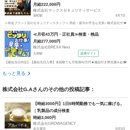
業なので福利厚生も充実☆ 株式会社マックスセキ
月給222,000円
株式会社マックスセキュリティサービス
ュリティサービス 栄町
栄町駅
8月7日
☆有名ブランド店のセキュリティスタッフ☆ 昇給・賞与や手当も充実♪ 株式会社ザイマ
愛知
名古屋市
栄町駅
警備員
≪月収43万円・正社員≫検査・検品
月給277,000円
株式会社BREXA Next
大府駅
提携サイト
【最短当日内定】【最短当日入寮】未経験でも月収例42万円★備品付き寮完備＆赴任旅費
愛知
大府市
大府駅
その他
もっと見る
株式会社G.A
さんのその他の投稿記事：
【時給3000円】1日6時間勤務でも一気に稼げる。
｜乳製品の成分検査
時給3,000円
株式会社GROWAGENCY
アルバイト
名古屋市
8月5日