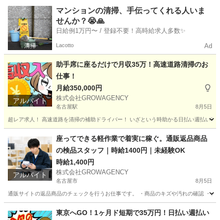
愛知
名古屋市
イベントスタッフ
ライブ
マンションの清掃、手伝ってくれる人いま
せんか？😭🙏
日給例1万円〜 / 登録不要！高時給求人多数✨
Lacotto
Ad
助手席に座るだけで月収35万！高速道路清掃のお
仕事！
月給350,000円
株式会社GROWAGENCY
アルバイト
名古屋駅
8月5日
超レア求人！ 高速道路を清掃の補助ドライバー！ いざという時助かる日払い週払い有！ 現
愛知
名古屋市
名古屋駅
その他
助手席
座ってできる軽作業で着実に稼ぐ。通販返品商品
の検品スタッフ｜時給1400円｜未経験OK
時給1,400円
株式会社GROWAGENCY
アルバイト
名古屋市
8月5日
通販サイトの返品商品のチェックを行うお仕事です。 ・商品のキズや汚れの確認 ・シー
愛知
名古屋市
倉庫
通販
東京へGO！1ヶ月ド短期で35万円！日払い週払い