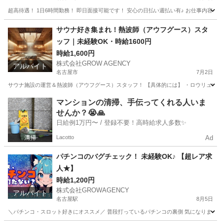
超高待遇！ 1日6時間勤務！ 即日面接可能です！ 安心の日払い週払い有♪ お仕事内容は
愛知
名古屋市
その他
時給
サウナ好き集まれ！熱波師（アウフグース）スタ
ッフ｜未経験OK・時給1600円
時給1,600円
株式会社GROW AGENCY
アルバイト
名古屋市
7月2日
サウナ施設の運営＆熱波師（アウフグース）スタッフ！ 【具体的には】 ・ロウリュウ、
愛知
名古屋市
その他
サウナ
マンションの清掃、手伝ってくれる人いま
せんか？😭🙏
日給例1万円〜 / 登録不要！高時給求人多数✨
Lacotto
Ad
パチンコのバグチェック！ 未経験OK♪ 【超レア求
人★】
時給1,200円
株式会社GROWAGENCY
アルバイト
名古屋駅
8月5日
＼パチンコ・スロット好きにオススメ／ 普段打っているパチンコの裏側 気になりません