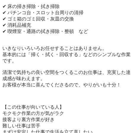
✔ 床の掃き掃除・拭き掃除

✔ パチンコ台・スロット台周りの清掃

✔ ゴミ箱のゴミ回収・灰皿の交換

✔ 消耗品補充

✔ 喫煙室・通路の拭き掃除・整頓　など

いきなりいろいろお任せすることはありません。

基本的には「掃く・拭く・回収する」などのシンプルな作業
です。

清潔で気持ちの良い空間をつくるこのお仕事は、充実した達
成感が味わえます。

お客様が本当に喜んでくださるので、やりがいも十分！

【この仕事が向いている人】

モクモク作業の方が気がラク

接客より裏方作業が好き

難しい仕事は苦手

まずは安定した仕事で生活を立て直したい
