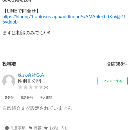
06-6599-8284

https://htuqnj71.autosns.app/addfriend/s/AMA6kRbdXu/@71
5yddob
まずは相談のみでもOK！

投稿者
投稿
388
件
株式会社G.A
性別非公開
フォローする
0.0
身分証
電話番号
法人書類
自己紹介文が設定されていません
注意事項
通報
お気に入り