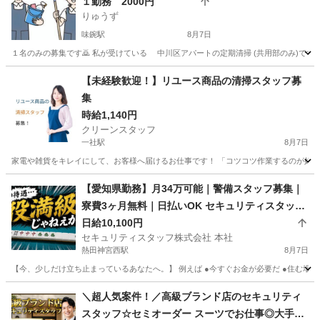
１勤務 2000円
りゅうず
味鋺駅
8月7日
１名のみの募集です🙇 私が受けている 中川区アパートの定期清掃 (共用部のみ)です ４階
愛知
名古屋市
味鋺駅
清掃
【未経験歓迎！】リユース商品の清掃スタッフ募
集
時給1,140円
クリーンスタッフ
一社駅
8月7日
家電や雑貨をキレイにして、お客様へ届けるお仕事です！ 「コツコツ作業するのが好き」
愛知
名古屋市
一社駅
清掃
スタッフ
【愛知県勤務】月34万可能｜警備スタッフ募集｜
寮費3ヶ月無料｜日払いOK セキュリティスタッフ
株式会社 本社 熱田神宮西
日給10,100円
セキュリティスタッフ株式会社 本社
熱田神宮西駅
8月7日
【今、少しだけ立ち止まっているあなたへ。】 例えば ●今すぐお金が必要だ ●住む場所に
愛知
名古屋市
熱田神宮西駅
警備員
保証人
＼超人気案件！／高級ブランド店のセキュリティ
スタッフ☆セミオーダー スーツでお仕事◎大手企