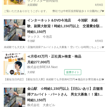
ランドスター合同会社
太閤通駅
8月8日
ご覧いただきありがとうございます。 弊社では中村区役所駅徒歩１０分圏内に戸建て
愛知
名古屋市
太閤通駅
清掃
スタッフ
インターネット＆DVD今池店 今池駅 未経
験、副業大歓迎！時給1,150円以上 交通費全額支
給 髪型髪色自由 日払い、週払いOK！ 店舗内
時給1,150円
マックス 今池店
清掃アルバイト 1日4時間以上 週1日からOK
今池駅
8月8日
未経験でも大丈夫！店舗内清掃アルバイトさん大募集！ 空いている時間にちょこっとお小
愛知
名古屋市
今池駅
清掃
フリーダイヤル
≪月収43万円・正社員≫検査・検品
月給277,000円
株式会社BREXA Next
大府駅
提携サイト
【最短当日内定】【最短当日入寮】未経験でも月収例42万円★備品付き寮完備＆赴任旅費
愛知
大府市
大府駅
その他
金山駅 ☆時給1,150円以上【日払いあり】店舗清
掃アルバイト・パートさん 男女大募集！！週3日
以上1日4時間以上出来る方 簡単な内容のお掃除
時給1,150円
株式会社 大倉ビル
なので初めてでも安心！