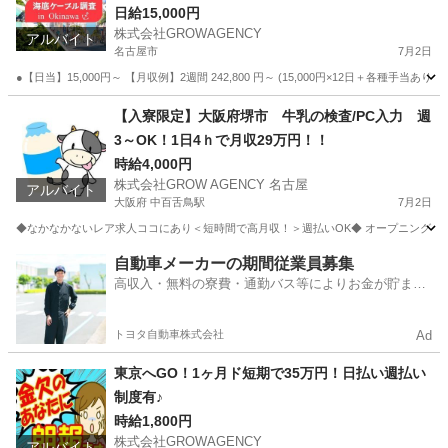
日給15,000円
株式会社GROWAGENCY
アルバイト
名古屋市
7月2日
●【日当】15,000円～ 【月収例】2週間 242,800 円～ (15,000円×12日＋各種手当あ
愛知
名古屋市
その他
自営業
【入寮限定】大阪府堺市 牛乳の検査/PC入力 週
3～OK！1日4ｈで月収29万円！！
時給4,000円
株式会社GROW AGENCY 名古屋
アルバイト
大阪府 中百舌鳥駅
7月2日
◆なかなかないレア求人ココにあり＜短時間で高月収！＞週払いOK◆ オープニングスタッ
大阪
堺市
中百舌鳥駅
工場
時給
自動車メーカーの期間従業員募集
高収入・無料の寮費・通勤バス等によりお金が貯まり
やすい環境
トヨタ自動車株式会社
Ad
東京へGO！1ヶ月ド短期で35万円！日払い週払い
制度有♪
時給1,800円
株式会社GROWAGENCY
アルバイト