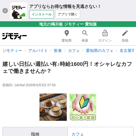
アプリならお得な情報を見逃さない！
インストール
アプリで開く
地元の掲示板 ジモティー 愛知版
愛知県
検索
ログイン
投稿
ジモティー
アルバイト
飲食
カフェ
愛知県のカフェ
名古屋市
嬉しい日払い週払い有♪時給1600円！オシャレなカフ
ェで働きませんか？
投稿ID: 1ds9wl
2026年8月5日 07:50
職種
カフェ