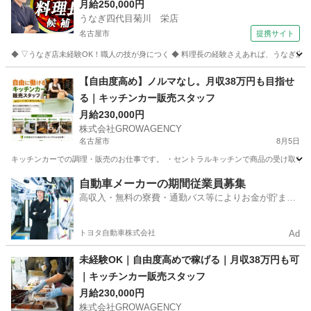
スタッフ
月給250,000円
うなぎ四代目菊川 栄店
名古屋市
提携サイト
◆ ▽うなぎ店未経験OK！職人の技が身につく ◆ 料理長の経験さえあれば、うなぎ店
愛知
名古屋市
キッチン
【自由度高め】ノルマなし。月収38万円も目指せ
る｜キッチンカー販売スタッフ
月給230,000円
株式会社GROWAGENCY
名古屋市
8月5日
キッチンカーでの調理・販売のお仕事です。 ・セントラルキッチンで商品の受け取り ・
愛知
名古屋市
その他
キッチンカー
自動車メーカーの期間従業員募集
高収入・無料の寮費・通勤バス等によりお金が貯まり
やすい環境
トヨタ自動車株式会社
Ad
未経験OK｜自由度高めで稼げる｜月収38万円も可
｜キッチンカー販売スタッフ
月給230,000円
株式会社GROWAGENCY