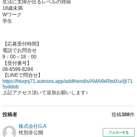
生活に支障が出るレベルの持病

18歳未満

Wワーク

学生

【応募受付時間】

電話でお問合せ

9：00～18：00

【受付番号】

06-6599-8284

https://htuqnj71.autosns.app/addfriend/s/AMA6kRbdXu/@71
5yddob
上記アクセス頂いて追加お願いします♪
投稿者
投稿
388
件
株式会社G.A
性別非公開
フォローする