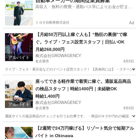
自動車メーカーの期間従業員募集
高収入・無料の寮費・通勤バス等によりお金が貯まり
やすい環境
トヨタ自動車株式会社
Ad
【月給50万円以上稼ぐ人も】“熱狂の裏側”で稼
ぐ。ライブ・フェス設営スタッフ｜日払いOK
月給268,000円
株式会社GROWAGENCY
アルバイト
名古屋市
8月5日
ライブ・フェス・展示会などのイベント設営スタッフ！ 【具体的には】 ・ステージ設営 
愛知
名古屋市
イベントスタッフ
ライブ
座ってできる軽作業で着実に稼ぐ。通販返品商品
の検品スタッフ｜時給1400円｜未経験OK
時給1,400円
株式会社GROWAGENCY
アルバイト
名古屋市
8月5日
通販サイトの返品商品のチェックを行うお仕事です。 ・商品のキズや汚れの確認 ・シー
愛知
名古屋市
倉庫
通販
【2週間で24万円稼げる】リゾート気分で短期アル
バイト in Okinawa