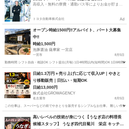
高収入・無料の寮費・通勤バス等によりお金が貯まり
やすい環境
トヨタ自動車株式会社
Ad
オープン時給1500円‼️アルバイト、パート大募集
中‼️
時給1,500円
泡豚醤油 薩摩家 一宮店
一宮市
8月5日
勤務時間 シフト自由・相談OK シフト提出(月毎) 1日4時間以内(短時間)OK 1日6時間以内O
愛知
一宮市
その他
夏休み
日給1.3万円＋売り上げに応じて収入UP｜やきと
り移動販売｜日払い・短期OK
日給13,000円
株式会社GROWAGENCY
名古屋市
8月5日
この仕事は、スーパーなどの前でやきとりを販売するシンプルなお仕事。 難しい作業はな
愛知
名古屋市
その他
移動販売
高いレベルの技術が身につく【うなぎ店の料理長
候補スタッフ】 うなぎ四代目菊川 栄店 キッチン