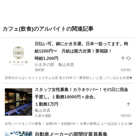
カフェ(飲食)のアルバイトの関連記事
日払い可。錦にかき氷屋。日本一狙ってます。時
給1200円〜 月給は能力次第！要相談！
時給1,200円
かき氷の館 亀山卓真
栄町駅
8月9日
意味分からないタイトルですよね笑 私が日本で一番美味しいと思っているかき氷屋をさせて
愛知
名古屋市
栄町駅
飲食
時給
スタッフ女性募集！カラオケバー！その日に現金
手渡し。１勤務10000円＋歩合。
１勤務1万円
亀山卓真
久屋大通駅
8月5日
女性バースタッフの募集！ 副業OK！未経験OK！ 仕事の業務は んーほぼありません笑
愛知
名古屋市
久屋大通駅
バーテンダー
スタッフ
自動車メーカーの期間従業員募集