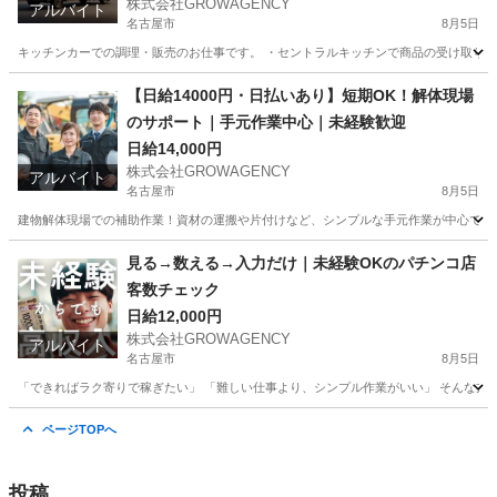
株式会社GROWAGENCY
アルバイト
名古屋市
8月5日
キッチンカーでの調理・販売のお仕事です。 ・セントラルキッチンで商品の受け取り ・
愛知
名古屋市
その他
キッチンカー
【日給14000円・日払いあり】短期OK！解体現場
のサポート｜手元作業中心｜未経験歓迎
日給14,000円
株式会社GROWAGENCY
アルバイト
名古屋市
8月5日
建物解体現場での補助作業！資材の運搬や片付けなど、シンプルな手元作業が中心です。 日給1
愛知
名古屋市
その他
手元
見る→数える→入力だけ｜未経験OKのパチンコ店
客数チェック
日給12,000円
株式会社GROWAGENCY
アルバイト
名古屋市
8月5日
「できればラク寄りで稼ぎたい」 「難しい仕事より、シンプル作業がいい」 そんな方、か
愛知
名古屋市
パチンコ
パチンコ店
ページTOPへ
投稿