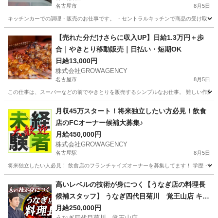
名古屋市
8月5日
キッチンカーでの調理・販売のお仕事です。 ・セントラルキッチンで商品の受け取り ・
愛知
名古屋市
その他
キッチンカー
【売れた分だけさらに収入UP】日給1.3万円＋歩
合｜やきとり移動販売｜日払い・短期OK
日給13,000円
株式会社GROWAGENCY
名古屋市
8月5日
この仕事は、スーパーなどの前でやきとりを販売するシンプルなお仕事。 難しい作業はな
愛知
名古屋市
その他
移動販売
月収45万スタート！将来独立したい方必見！飲食
店のFCオーナー候補大募集♪
月給450,000円
株式会社GROWAGENCY
名古屋駅
8月5日
将来独立したい人必見！ 飲食店のフランチャイズオーナーを募集してます！ 学歴・経験不
愛知
名古屋市
名古屋駅
その他
1LDK
高いレベルの技術が身につく【うなぎ店の料理長
候補スタッフ】 うなぎ四代目菊川 覚王山店 キッ
チンスタッフ
月給250,000円
うなぎ四代目菊川 覚王山店