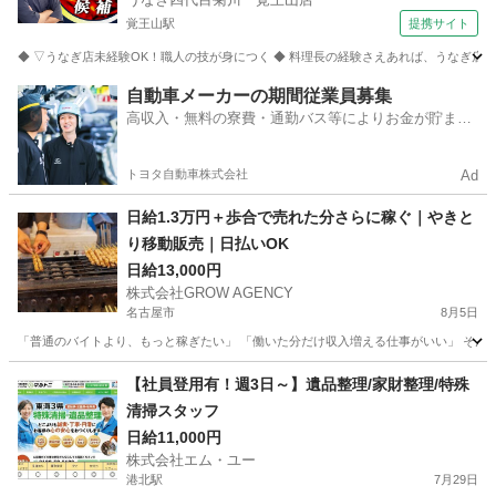
覚王山駅
提携サイト
◆ ▽うなぎ店未経験OK！職人の技が身につく ◆ 料理長の経験さえあれば、うなぎ店
愛知
名古屋市
覚王山駅
キッチン
自動車メーカーの期間従業員募集
高収入・無料の寮費・通勤バス等によりお金が貯まり
やすい環境
トヨタ自動車株式会社
Ad
日給1.3万円＋歩合で売れた分さらに稼ぐ｜やきと
り移動販売｜日払いOK
日給13,000円
株式会社GROW AGENCY
名古屋市
8月5日
「普通のバイトより、もっと稼ぎたい」 「働いた分だけ収入増える仕事がいい」 そんな方
愛知
名古屋市
その他
移動販売
【社員登用有！週3日～】遺品整理/家財整理/特殊
清掃スタッフ
日給11,000円
株式会社エム・ユー
港北駅
7月29日