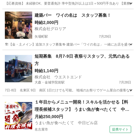
【応募資格】 未経験OK、要普通免許 準中型免許以上は1日＋500円手当あり 【業務
愛知
名古屋市
港北駅
飲食
スタッフ
建築バー ワイの名は スタッフ募集！
時給2,000円
株式会社グロリア
矢場町駅
7月29日
🏗️【金・土メイン】追加スタッフ募集🍻 建築バー「ワイの名は」 一緒にお店を盛り上
愛知
名古屋市
矢場町駅
その他
スタッフ
短期募集 8月7-9日 夜祭りスタッフ、元気のある
方
時給1,140円
株式会社 ウエストエンド
大森・金城学院前駅
7月28日
7日-8日 名東区 9日 南区 1日だけでも可能。 地域のお祭りでゲーム屋台の接客など
愛知
名古屋市
大森・金城学院前駅
パン
スタッフ
１年目からメニュー開発！スキルを活かせる【料
理長候補スタッフ】 うまい魚が食べたくて 中日
ビル店 キッチンスタッフ
月給250,000円
うまい魚が食べたくて 中日ビル店
名古屋市
提携サイト