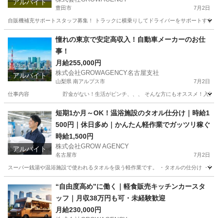
アルバイト
豊田市
7月2日
自販機補充サポートスタッフ募集！ トラックに横乗りしてドライバーをサポートする シン
愛知
豊田市
配送
スタッフ
憧れの東京で安定高収入！自動車メーカーのお仕
事！
月給255,000円
株式会社GROWAGENCY名古屋支社
アルバイト
山梨県 南アルプス市
7月2日
仕事内容 貯金がない！生活がピンチ、、、 そんな方にもオススメ！入社当日にデジタ
山梨
南アルプス市
工場
東京
羽村市
工場
無期雇用
短期1か月～OK！温浴施設のタオル仕分け｜時給1
500円｜休日多め｜かんたん軽作業でガッツリ稼ぐ
時給1,500円
株式会社GROW AGENCY
アルバイト
名古屋市
7月2日
スーパー銭湯や温浴施設で使われるタオルを扱う軽作業です。 ・タオルの仕分け ・洗濯
愛知
名古屋市
工場
時給
“自由度高め”に働く｜軽食販売キッチンカースタ
ッフ｜月収38万円も可・未経験歓迎
月給230,000円