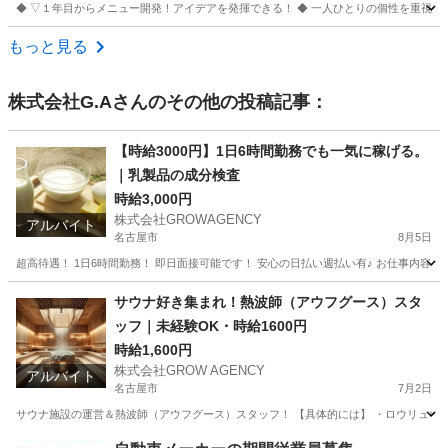
◆ ▽１年目からメニュー開発！アイデアを発揮できる！ ◆ 一人ひとりの個性を重視し
愛知
名古屋市
キッチン
もっと見る
株式会社G.A
さんのその他の投稿記事：
【時給3000円】1日6時間勤務でも一気に稼げる。
｜乳製品の成分検査
時給3,000円
株式会社GROWAGENCY
アルバイト
名古屋市
8月5日
超高待遇！ 1日6時間勤務！ 即日面接可能です！ 安心の日払い週払い有♪ お仕事内容は
愛知
名古屋市
その他
時給
サウナ好き集まれ！熱波師（アウフグース）スタ
ッフ｜未経験OK・時給1600円
時給1,600円
株式会社GROW AGENCY
アルバイト
名古屋市
7月2日
サウナ施設の運営＆熱波師（アウフグース）スタッフ！ 【具体的には】 ・ロウリュウ、
愛知
名古屋市
その他
サウナ