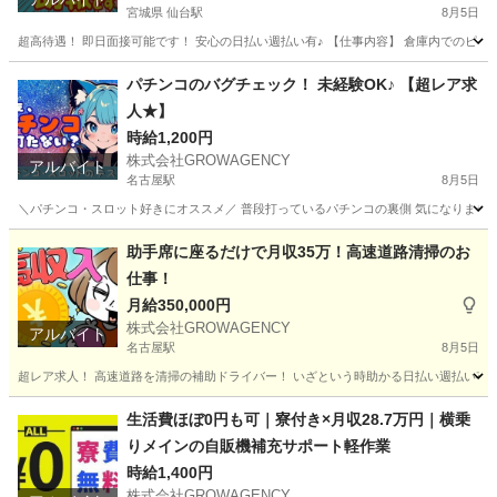
宮城県 仙台駅
8月5日
超高待遇！ 即日面接可能です！ 安心の日払い週払い有♪ 【仕事内容】 倉庫内でのピッキン
宮城
仙台市
仙台駅
軽作業
時給
パチンコのバグチェック！ 未経験OK♪ 【超レア求
人★】
時給1,200円
株式会社GROWAGENCY
アルバイト
名古屋駅
8月5日
＼パチンコ・スロット好きにオススメ／ 普段打っているパチンコの裏側 気になりません
愛知
名古屋市
名古屋駅
その他
レア
助手席に座るだけで月収35万！高速道路清掃のお
仕事！
月給350,000円
株式会社GROWAGENCY
アルバイト
名古屋駅
8月5日
超レア求人！ 高速道路を清掃の補助ドライバー！ いざという時助かる日払い週払い有！ 現
愛知
名古屋市
名古屋駅
その他
助手席
生活費ほぼ0円も可｜寮付き×月収28.7万円｜横乗
りメインの自販機補充サポート軽作業
時給1,400円
株式会社GROWAGENCY