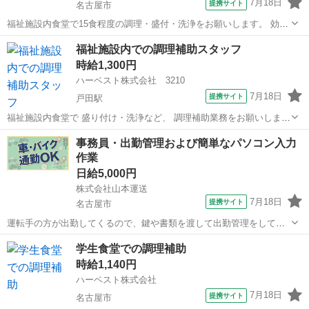
7月18日
提携サイト
名古屋市
福祉施設内食堂で15食程度の調理・盛付・洗浄をお願いします。 効率
よく大量に調理するためにはどうしたらよいか、工夫を凝らした業務
愛知
名古屋市
その他
福祉施設内での調理補助スタッフ
をお願いします。 小さな工夫が大きな改善に繋がることも。 自分の作
時給1,300円
った食事を美味しく食べてもらっ...
ハーベスト株式会社 3210
7月18日
提携サイト
戸田駅
福祉施設内食堂で 盛り付け・洗浄など、 調理補助業務をお願いしま
す。 和食・フレンチ・イタリアンなど 飲食店での調理経験者から、
愛知
名古屋市
戸田駅
その他
事務員・出勤管理および簡単なパソコン入力
学校や介護施設の給食調理経験者まで、 さまざまな経歴を持つスタッ
作業
フが 活躍しています。 パ...
日給5,000円
株式会社山本運送
7月18日
提携サイト
名古屋市
運転手の方が出勤してくるので、鍵や書類を渡して出勤管理をしてい
ただきます。 未経験でもしっかりと教えますので安心してください。
愛知
名古屋市
その他
学生食堂での調理補助
慣れてくれば簡単な書類をパソコンにて打ち込み作業をしていただき
時給1,140円
ます。 平日のみ、週２日〜可能。...
ハーベスト株式会社
7月18日
提携サイト
名古屋市