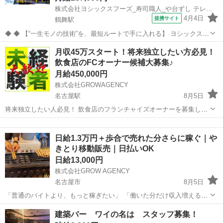
株式会社ヨシックスフーズ_寿司職人_や台ずし テレビ塔西町(正社員)
4月4日
提携サイト
鶴舞駅
◆ ◆ 【“一生モノの技術”を、最短ルートで手に入れる】 ヨシックスフ
ーズが運営する寿司居酒屋「や台ずし」では、 鮮魚の一部を加工済み
愛知
名古屋市
鶴舞駅
その他
月収45万スタート！将来独立したい方必見！
の状態で仕入れることで仕込みの負担を大幅に削減しています。 入社
飲食店のFCオーナー候補大募集♪
後は余計な工程に時間...
月給450,000円
株式会社GROWAGENCY
名古屋駅
8月5日
将来独立したい人必見！ 飲食店のフランチャイズオーナーを募集して
ます！ 学歴・経験不問♪ 未経験の20代～30代の方が中心にエントリー
愛知
名古屋市
名古屋駅
その他
1LDK
頂いてます♪ 嬉しい最初は日払い週払い制度もあり！ 【仕事内容】 飲
日給1.3万円＋歩合で売れた分さらに稼ぐ｜や
食店経...
きとり移動販売｜日払いOK
日給13,000円
株式会社GROW AGENCY
名古屋市
8月5日
「普通のバイトより、もっと稼ぎたい」 「働いた分だけ収入増える仕
事がいい」 そんな方、かなり注目です。 やきとり移動販売スタッフ！
愛知
名古屋市
その他
移動販売
建築バー ワイの名は スタッフ募集！
【具体的には】 ・営業所で材料受け取り ・販売場所へ移動 ・やき