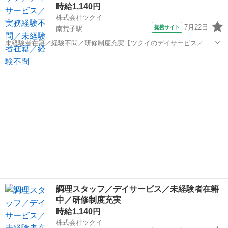
時給1,140円
株式会社ツクイ
7月22日
提携サイト
南荒子駅
未経験者在籍／経験不問／研修制度充実【ツクイのデイサービス／調
理職員求人】 【ツクイで働く推しポイント★】 ・髪色・髪型自由◎ネ
愛知
名古屋市
南荒子駅
その他
イル・まつエクもOK！ 清潔感があれば自分らしいスタイルで働けま
す♪ ・推しカラーのネイルや明...
調理スタッフ／デイサービス／未経験者在籍
中／研修制度充実
時給1,140円
株式会社ツクイ