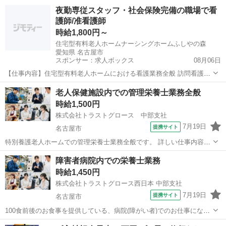
養士業務】 食札作成業務、献立作成、食材発注、検品作業、配膳チェ
愛知
名古屋市
その他
夜勤専従スタッフ・社会保険完備の職場で看
ック等 食事の盛付もお願いいしております。 ※院内クックチル方式採
護師/准看護師
用になります。 仕事内容の詳...
時給1,800円～
住宅型有料老人ホームナーシングホームふしやの森
愛知県 名古屋市
スポンサー：求人ボックス
08月06日
【仕事内容】住宅型有料老人ホームにおける看護業務全般 訪問看護の
お仕事をお任せします。(医師の指示による医療処置を中心に、インシ
アルバイト・パート
老人保健施設内での管理栄養士業務全般
ュリン注射や血糖測定、バイタルからの観察や助言、医療機器の取り
時給1,500円
扱い、排泄等の日常生活の介助、ターミナル...
株式会社トラストグロース 中部支社
7月19日
提携サイト
名古屋市
特別養護老人ホームでの管理栄養士業務全般です。 詳しい仕事内容と
しては、メニューのチェック、栄養ケア計画の作成などがメインで
愛知
名古屋市
その他
障害者病院内での栄養士業務
す。 現場での調理業務はありません。 駐車場は無料です。 時間も9：
時給1,450円
00～18：00でも相談可能です...
株式会社トラストグロース西日本 中部支社
7月19日
提携サイト
名古屋市
100食前後のお食事を提供している、病院(障がい者)でのお仕事になり
ます。 【栄養士業務】食札作成業務、献立作成、食材発注、検品作
愛知
名古屋市
その他