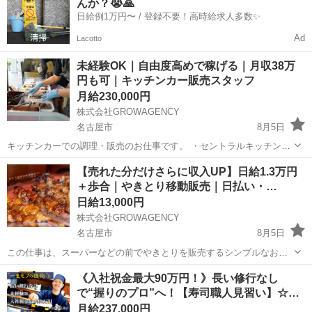
んか？😭🙏
後の片付け ...
日給例1万円〜 / 登録不要！高時給求人多数✨
Ad
Lacotto
未経験OK｜自由度高めで稼げる｜月収38万
円も可｜キッチンカー販売スタッフ
月給230,000円
株式会社GROWAGENCY
名古屋市
8月5日
キッチンカーでの調理・販売のお仕事です。 ・セントラルキッチンで
商品の受け取り ・キッチンカーに積み込み、指定場所へ移動 ・簡単な
愛知
名古屋市
その他
キッチンカー
【売れた分だけさらに収入UP】日給1.3万円
仕上げ調理（温めや盛り付けなど） ・お客様への販売対応 ・営業終了
＋歩合｜やきとり移動販売｜日払い・…
後の片付け ...
日給13,000円
株式会社GROWAGENCY
名古屋市
8月5日
この仕事は、スーパーなどの前でやきとりを販売するシンプルなお仕
事。 難しい作業はなく、未経験からスタートした人がほとんどです。
愛知
名古屋市
その他
移動販売
《入社祝金最大90万円！》長い修行なし
・営業所で材料を受け取り、出店場所へ移動 ・移動販売車で簡単な調
で“握りのプロ”へ！【寿司職人見習い】☆…
理（焼くだけ） ...
月給237,000円