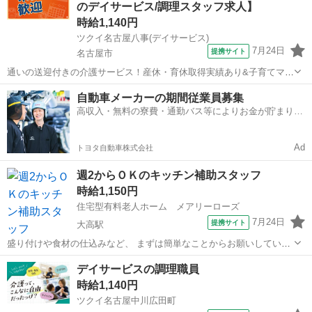
のデイサービス/調理スタッフ求人】
りません！ 初めての方も安...
時給1,140円
ツクイ名古屋八事(デイサービス)
7月24日
提携サイト
名古屋市
通いの送迎付きの介護サービス！産休・育休取得実績あり&子育てママ
在籍中！ライフイベントにも柔軟に対応しています。 ★☆ 働きやすい
愛知
名古屋市
その他
自動車メーカーの期間従業員募集
メリット多数 ★☆ ＼＼サービス・職種の魅力／／ 食材の硬さや大き
高収入・無料の寮費・通勤バス等によりお金が貯まりや
さなど、お客様の状態に合...
すい環境
Ad
トヨタ自動車株式会社
週2からＯＫのキッチン補助スタッフ
時給1,150円
住宅型有料老人ホーム メアリーローズ
7月24日
提携サイト
大高駅
盛り付けや食材の仕込みなど、 まずは簡単なことからお願いしていき
ます☆ 最初は一から丁寧にお教えしますのでご安心ください！ ベテラ
愛知
名古屋市
大高駅
その他
デイサービスの調理職員
ンの先輩がいるので わからないことはフォローします☆ 主婦(夫)さん
時給1,140円
が多数活躍しています。...
ツクイ名古屋中川広田町