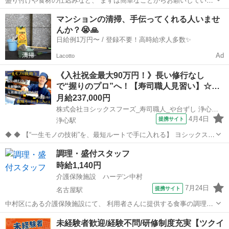
盛り付けや食材の仕込みなど、 まずは簡単なことからお願いしていき
ます☆ 最初は一から丁寧にお教えしますのでご安心ください！ ベテラ
愛知
名古屋市
大高駅
その他
マンションの清掃、手伝ってくれる人いませ
ンの先輩がいるので わからないことはフォローします☆ 主婦(夫)さん
んか？😭🙏
が多数活躍しています。...
日給例1万円〜 / 登録不要！高時給求人多数✨
Ad
Lacotto
《入社祝金最大90万円！》長い修行なし
で“握りのプロ”へ！【寿司職人見習い】☆…
月給237,000円
株式会社ヨシックスフーズ_寿司職人_や台ずし 浄心町(正社員)
4月4日
提携サイト
浄心駅
◆ ◆ 【“一生モノの技術”を、最短ルートで手に入れる】 ヨシックスフ
ーズが運営する寿司居酒屋「や台ずし」では、 鮮魚の一部を加工済み
愛知
名古屋市
浄心駅
その他
調理・盛付スタッフ
の状態で仕入れることで仕込みの負担を大幅に削減しています。 入社
時給1,140円
後は余計な工程に時間...
介護保険施設 ハーデン中村
7月24日
提携サイト
名古屋駅
中村区にある介護保険施設にて、 利用者さんに提供する食事の調理補
助と盛付、提供をお願いします。 ＜主な業務＞ ・調理補助、盛付 ・
愛知
名古屋市
名古屋駅
その他
未経験者歓迎/経験不問/研修制度充実【ツクイ
料理の提供…等 メニューはあらかじめ決まっており、難しい作業はあ