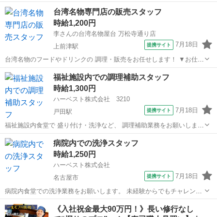
台湾名物専門店の販売スタッフ
時給1,200円
李さんの台湾名物屋台 万松寺通り店
7月18日
提携サイト
上前津駅
台湾名物のフードやドリンクの 調理・販売をお任せします！ ▼お仕事
内容 【カウンター】 ・ご注文を伺う ・お会計業務 ・商品のお渡し
愛知
名古屋市
上前津駅
その他
福祉施設内での調理補助スタッフ
【キッチン】 ・メニューの調理・トッピングなどの調理補助 ・各種容
時給1,300円
器の準備や在庫確認 ...
ハーベスト株式会社 3210
7月18日
提携サイト
戸田駅
福祉施設内食堂で 盛り付け・洗浄など、 調理補助業務をお願いしま
す。 和食・フレンチ・イタリアンなど 飲食店での調理経験者から、
愛知
名古屋市
戸田駅
その他
病院内での洗浄スタッフ
学校や介護施設の給食調理経験者まで、 さまざまな経歴を持つスタッ
時給1,250円
フが 活躍しています。 パ...
ハーベスト株式会社
7月18日
提携サイト
名古屋市
病院内食堂での洗浄業務をお願いします。 未経験からでもチャレンジ
可能です！料理が好き、食事が好きな方、ぜひご応募ください！ アル
愛知
名古屋市
その他
《入社祝金最大90万円！》長い修行なし
バイト,パート ★交通費規定内支給(2km以上は交通費支給) ★社内表彰