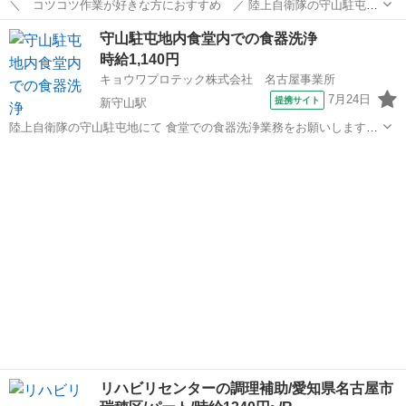
＼ コツコツ作業が好きな方におすすめ ／ 陸上自衛隊の守山駐屯地
内の食堂にて 調理師さんのサポートをお願いします。 ◆詳しくは…
愛知
名古屋市
守山自衛隊前駅
その他
守山駐屯地内食堂内での食器洗浄
朝食または夕食の ・調理補助作業 (煮込みや焼き、茹で、炒める、
時給1,140円
蒸す、揚げる、レトルト...
キョウワプロテック株式会社 名古屋事業所
7月24日
提携サイト
新守山駅
陸上自衛隊の守山駐屯地にて 食堂での食器洗浄業務をお願いします。
食洗機を使用して食器洗浄を行います。 ＼ 作業はカンタン3ステッ
愛知
名古屋市
新守山駅
その他
プ ／ 使い終わった食器を食洗器に並べる →スイッチオン♪ →乾いた
食器を収納場所に戻す ...
リハビリセンターの調理補助/愛知県名古屋市