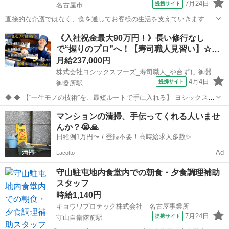
7月24日
提携サイト
名古屋市
直接的な介護ではなく、食を通してお客様の生活を支えていきます。
※お客様に提供する食事の簡単な調理 ※盛り付け業務 ※食器洗
愛知
名古屋市
その他
《入社祝金最大90万円！》長い修行なし
浄 ※食材の発注など ※提供食事数:40人分 ※1日の作業人数:1～
で“握りのプロ”へ！【寿司職人見習い】☆…
2人 ◆従事すべき...
月給237,000円
株式会社ヨシックスフーズ_寿司職人_や台ずし 御器所町(正社員)
4月4日
提携サイト
御器所駅
◆ ◆ 【“一生モノの技術”を、最短ルートで手に入れる】 ヨシックスフ
ーズが運営する寿司居酒屋「や台ずし」では、 鮮魚の一部を加工済み
愛知
名古屋市
御器所駅
その他
マンションの清掃、手伝ってくれる人いませ
の状態で仕入れることで仕込みの負担を大幅に削減しています。 入社
んか？😭🙏
後は余計な工程に時間...
日給例1万円〜 / 登録不要！高時給求人多数✨
Ad
Lacotto
守山駐屯地内食堂内での朝食・夕食調理補助
スタッフ
時給1,140円
キョウワプロテック株式会社 名古屋事業所
7月24日
提携サイト
守山自衛隊前駅