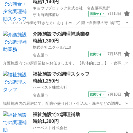
時給1,140円
キョウワプロテック株式会社 名古屋事業所
7月18日
提携サイト
守山自衛隊前駅
＼ コツコツ作業が好きな方におすすめ ／ 陸上自衛隊の守山駐屯地
内の食堂にて 調理師さんのサポートをお願いします。 ◆詳しくは…
愛知
名古屋市
守山自衛隊前駅
その他
介護施設での調理補助業務
朝食または夕食の ・調理補助作業 (煮込みや焼き、茹で、炒める、
時給1,300円
蒸す、揚げる、レトルト...
株式会社エクセル/110
7月18日
提携サイト
名古屋市
介護施設内での厨房業務をお任せします。 【具体的には…】 ・食事の
盛り付け ・野菜などの簡単な仕込み ・調理場の清掃 ※※難しい調理
愛知
名古屋市
その他
福祉施設での調理スタッフ
はありません！ 未経験の方も安心してスタートできます！ 派遣社員
時給1,250円
健康保険/厚生年金/...
ハーベスト株式会社
7月18日
提携サイト
名古屋市
福祉施設内の厨房にて、配膳や盛り付け・仕込み・洗浄などの調理業
務をお願いします。 ご利用になる多くの方に温かい食事を素早く提供
愛知
名古屋市
その他
福祉施設での調理補助
できるよう、工夫を凝らした業務をお願いします。 未経験からでもチ
時給1,300円
ャレンジ可能です。 料理が好き、食...
ハーベスト株式会社