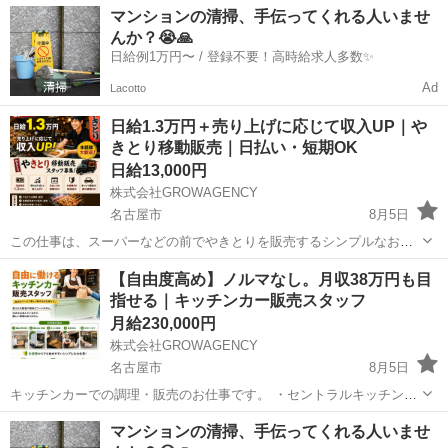
マンションの清掃、手伝ってくれる人いませ
んか？😭🙏
日給例1万円〜 / 登録不要！高時給求人多数✨
Ad
Lacotto
日給1.3万円＋売り上げに応じて収入UP｜や
きとり移動販売｜日払い・短期OK
日給13,000円
株式会社GROWAGENCY
名古屋市
8月5日
この仕事は、スーパーなどの前でやきとりを販売するシンプルなお仕
事。 難しい作業はなく、未経験からスタートした人がほとんどです。
愛知
名古屋市
その他
移動販売
【自由度高め】ノルマなし。月収38万円も目
・営業所で材料を受け取り、出店場所へ移動 ・移動販売車で簡単な調
指せる｜キッチンカー販売スタッフ
理（焼くだけ） ...
月給230,000円
株式会社GROWAGENCY
名古屋市
8月5日
キッチンカーでの調理・販売のお仕事です。 ・セントラルキッチンで
商品の受け取り ・キッチンカーに積み込み、指定場所へ移動 ・簡単な
愛知
名古屋市
その他
キッチンカー
マンションの清掃、手伝ってくれる人いませ
仕上げ調理（温めや盛り付けなど） ・お客様への販売対応 ・営業終了