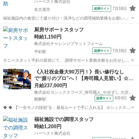
ハーベスト株式会社
7月18日
提携サイト
名古屋市
福祉施設内の食堂にて盛り付け・洗浄などの調理補助業務をお願いし
ます。 ご利用になる多くの方に温かい食事を素早く提供できるよう、
愛知
名古屋市
その他
厨房サポートスタッフ
工夫を凝らした業務をお願いします。 未経験からでもチャレンジ可能
時給1,150円
です。 料理が好き、食事が好きな方...
株式会社チャレンジプラットフォーム
7月18日
提携サイト
平針駅
サニースポット平針の厨房にて、 調理サポート業務全般をお任せしま
す。 【具体的な仕事内容】 ・食事の盛り付け ・配膳 ・食器の洗浄 ・
愛知
名古屋市
平針駅
その他
《入社祝金最大90万円！》長い修行なし
簡単な仕込み ・厨房内の清掃 など 作業の流れはしっかりお伝えいた
で“握りのプロ”へ！【寿司職人見習い】☆…
します。 アルバイ...
月給237,000円
株式会社ヨシックスフーズ_寿司職人_や台ずし 大須通町(正社員)
4月4日
提携サイト
鶴舞駅
◆ ◆ 【“一生モノの技術”を、最短ルートで手に入れる】 ヨシックスフ
ーズが運営する寿司居酒屋「や台ずし」では、 鮮魚の一部を加工済み
愛知
名古屋市
鶴舞駅
その他
福祉施設での調理スタッフ
の状態で仕入れることで仕込みの負担を大幅に削減しています。 入社
時給1,200円
後は余計な工程に時間...
ハーベスト株式会社