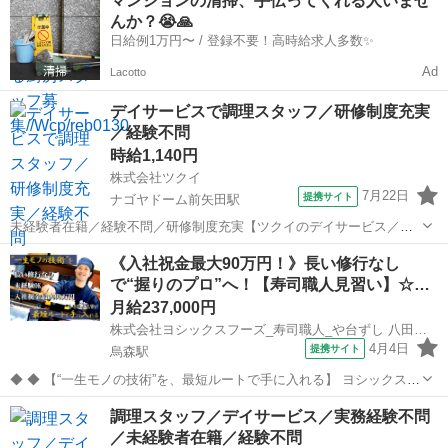
マンションの清掃、手伝ってくれる人いませ
備 ・食器洗浄 ・厨房内の清掃 ・簡単な下準備作業 など 調理師や管
んか？😭🙏
理栄養士の指示に沿っ...
日給例1万円〜 / 登録不要！高時給求人多数✨
Ad
Lacotto
デイサービスで調理スタッフ／研修制度充実
／経験不問
時給1,140円
株式会社ツクイ
7月22日
提携サイト
ナゴヤドーム前矢田駅
未経験者在籍／経験不問／研修制度充実【ツクイのデイサービス／調
理スタッフ求人】 【ツクイで働く推しポイント★】 ・髪色・髪型自由
愛知
名古屋市
ナゴヤドーム前矢田駅
その他
《入社祝金最大90万円！》長い修行なし
◎ネイル・まつエクもOK！ 清潔感があれば自分らしいスタイルで働
で“握りのプロ”へ！【寿司職人見習い】☆…
けます♪ ・推しカラーのネイル...
月給237,000円
株式会社ヨシックスフーズ_寿司職人_や台ずし 八田駅前町(正社員)
4月4日
提携サイト
烏森駅
◆ ◆ 【“一生モノの技術”を、最短ルートで手に入れる】 ヨシックスフ
ーズが運営する寿司居酒屋「や台ずし」では、 鮮魚の一部を加工済み
愛知
名古屋市
烏森駅
その他
調理スタッフ／デイサービス／実務経験不問
の状態で仕入れることで仕込みの負担を大幅に削減しています。 入社
／未経験者在籍／経験不問
後は余計な工程に時間...