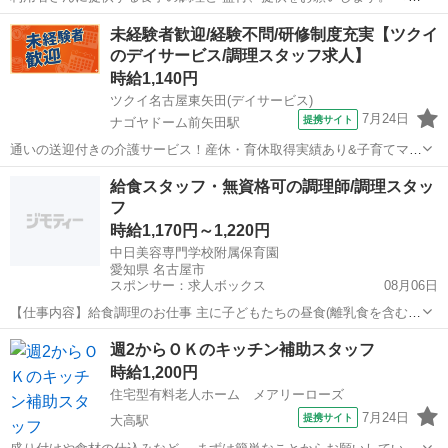
な業務＞ ・調理、盛付、料理の提供 ・食器洗い ・掃除 など 小規模
愛知
名古屋市
伏屋駅
その他
未経験者歓迎/経験不問/研修制度充実【ツクイ
施設なので、提供するのは20食程度。 決まったメニューを調理するの
のデイサービス/調理スタッフ求人】
で、難しい作業はあり...
時給1,140円
ツクイ名古屋東矢田(デイサービス)
7月24日
提携サイト
ナゴヤドーム前矢田駅
通いの送迎付きの介護サービス！産休・育休取得実績あり&子育てママ
在籍中！ライフイベントにも柔軟に対応しています。 ★☆ 働きやすい
愛知
名古屋市
ナゴヤドーム前矢田駅
その他
給食スタッフ・無資格可の調理師/調理スタッ
メリット多数 ★☆ ＼＼サービス・職種の魅力／／ 完全調理済み食品
フ
を使用のため、調理未経験...
時給1,170円～1,220円
中日美容専門学校附属保育園
愛知県 名古屋市
スポンサー：求人ボックス
08月06日
【仕事内容】給食調理のお仕事 主に子どもたちの昼食(離乳食を含む)
の準備。園に届く食材キットを、当社本部から配信される献立表・手
アルバイト・パート
週2からＯＫのキッチン補助スタッフ
順書を見ながら、施設内のキッチンで調理して頂きます。 食材を小さ
時給1,200円
めに切る・軟らかく煮る等の工夫はします...
住宅型有料老人ホーム メアリーローズ
7月24日
提携サイト
大高駅