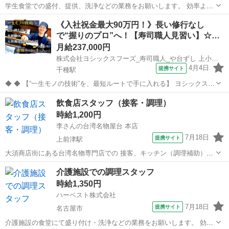
学生食堂での盛付、提供、洗浄などの業務をお願いします。 効率よく
大量に調理するためにはどうしたらよいか、工夫を凝らした業務をお
愛知
名古屋市
その他
《入社祝金最大90万円！》長い修行なし
願いします。 小さな工夫が大きな改善に繋がることも。 自分の作った
で“握りのプロ”へ！【寿司職人見習い】☆…
食事で「ありがとう」と言われるの...
月給237,000円
株式会社ヨシックスフーズ_寿司職人_や台ずし 上小田井駅前町(正社員)
4月4日
提携サイト
千種駅
◆ ◆ 【“一生モノの技術”を、最短ルートで手に入れる】 ヨシックスフ
ーズが運営する寿司居酒屋「や台ずし」では、 鮮魚の一部を加工済み
愛知
名古屋市
千種駅
その他
飲食店スタッフ（接客・調理）
の状態で仕入れることで仕込みの負担を大幅に削減しています。 入社
時給1,200円
後は余計な工程に時間...
李さんの台湾名物屋台 本店
7月18日
提携サイト
上前津駅
大須商店街にある台湾名物専門店での 接客、キッチン（調理補助）業
務をお願いします。 台湾唐揚げやタピオカドリンク、 各種デザート類
愛知
名古屋市
上前津駅
その他
介護施設での調理スタッフ
などがありますが、 メニュー数はそこまで多くないので 未経験の方も
時給1,350円
すぐに覚えていただけるかと...
ハーベスト株式会社
7月18日
提携サイト
名古屋市
介護施設の食堂にて盛り付け・洗浄などの業務をお願いします。 効率