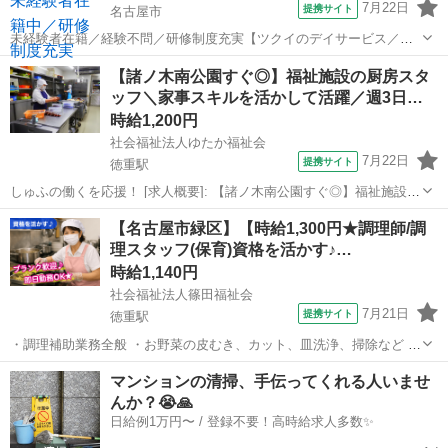
7月22日
提携サイト
名古屋市
未経験者在籍／経験不問／研修制度充実【ツクイのデイサービス／調
理スタッフ求人】 通いの送迎付きの介護サービス！産休・育休取得実
愛知
名古屋市
その他
【諸ノ木南公園すぐ◎】福祉施設の厨房スタ
績あり&子育てママ在籍中！ライフイベントにも柔軟に対応していま
ッフ＼家事スキルを活かして活躍／週3日…
す。 【仕事内容】 調理を通して...
時給1,200円
社会福祉法人ゆたか福祉会
7月22日
提携サイト
徳重駅
しゅふの働くを応援！ [求人概要]: 【諸ノ木南公園すぐ◎】福祉施設の
厨房スタッフ＼家事スキルを活かして活躍／週3日～＆1日5時間～
愛知
名古屋市
徳重駅
その他
【名古屋市緑区】【時給1,300円★調理師/調
OK！フルタイム勤務なら賞与あり◎扶養内可＆車通勤OK♪ [職種名]:
理スタッフ(保育)資格を活かす♪…
福祉施設の厨房ス...
時給1,140円
社会福祉法人篠田福祉会
7月21日
提携サイト
徳重駅
・調理補助業務全般 ・お野菜の皮むき、カット、皿洗浄、掃除など ～
お仕事先情報～ ・アレルギー対応あり アルバイト ・交通費支給 ・昇
愛知
名古屋市
徳重駅
その他
マンションの清掃、手伝ってくれる人いませ
給あり ・寸志あり ・扶養控除内考慮 ・副業OK ・マイカー通勤可（駐
んか？😭🙏
車場自己負担） ...
日給例1万円〜 / 登録不要！高時給求人多数✨