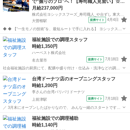
で“握りのプロ”へ！【寿司職人見習い】☆…
制度 ★社員割引制度...
月給237,000円
株式会社ヨシックスフーズ_寿司職人_や台ずし 東大曽根町(正社員)
4月4日
提携サイト
大曽根駅
◆ ◆ 【“一生モノの技術”を、最短ルートで手に入れる】 ヨシックスフ
ーズが運営する寿司居酒屋「や台ずし」では、 鮮魚の一部を加工済み
愛知
名古屋市
大曽根駅
その他
福祉施設での調理スタッフ
の状態で仕入れることで仕込みの負担を大幅に削減しています。 入社
時給1,350円
後は余計な工程に時間...
ハーベスト株式会社
7月18日
提携サイト
名古屋市
社会福祉施設の厨房にて、配膳や盛り付け・仕込み・洗浄などの調理
業務をお願いします。 ご利用になる多くの方に温かい食事を素早く提
愛知
名古屋市
その他
台湾ドーナツ店のオープニングスタッフ
供できるよう、工夫を凝らした業務をお願いします。 未経験からでも
時給1,200円
チャレンジ可能です。 料理が好き、...
李さんの台湾パリパリドーナツ
7月18日
提携サイト
上前津駅
／ 3月末にオープンしたばかりなので、 みんな一緒のスタートです◎
＼ SNSで話題の 新感覚！台湾ドーナツのテイクアウト専門店にて 接
愛知
名古屋市
上前津駅
その他
福祉施設での調理補助
客や調理のお仕事をお任せします。 ◆接客対応 店頭カウンターにて、
時給1,140円
ご注文内容をお伺...