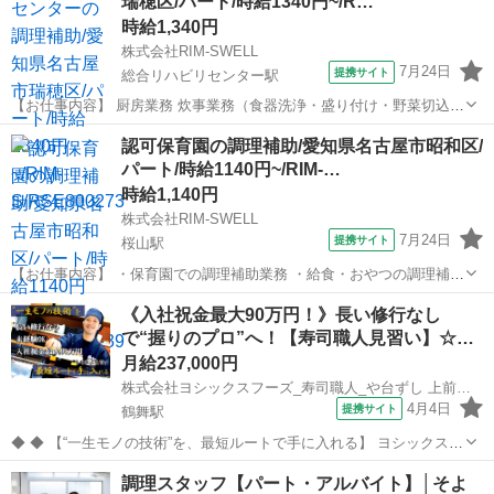
瑞穂区/パート/時給1340円~/R…
時給1,340円
株式会社RIM-SWELL
7月24日
提携サイト
総合リハビリセンター駅
【お仕事内容】 厨房業務 炊事業務（食器洗浄・盛り付け・野菜切込
み・調理・配膳・下膳および清掃など） 本求人は人材紹介会社【株式
愛知
名古屋市
総合リハビリセンター駅
その他
認可保育園の調理補助/愛知県名古屋市昭和区/
会社RIM-SWELL】が掲載している非公開の職業紹介求人です。 ご応
パート/時給1140円~/RIM-…
募いただきましたら、担当...
時給1,140円
株式会社RIM-SWELL
7月24日
提携サイト
桜山駅
【お仕事内容】 ・保育園での調理補助業務 ・給食・おやつの調理補助
・盛付、片付け、衛生管理 ・園児70名の食事提供サポート ・家庭的で
愛知
名古屋市
桜山駅
その他
《入社祝金最大90万円！》長い修行なし
温かい雰囲気の保育園での厨房業務 本求人は人材紹介会社【株式会社
で“握りのプロ”へ！【寿司職人見習い】☆…
RIM-SWE...
月給237,000円
株式会社ヨシックスフーズ_寿司職人_や台ずし 上前津町(正社員)
4月4日
提携サイト
鶴舞駅
◆ ◆ 【“一生モノの技術”を、最短ルートで手に入れる】 ヨシックスフ
ーズが運営する寿司居酒屋「や台ずし」では、 鮮魚の一部を加工済み
愛知
名古屋市
鶴舞駅
その他
調理スタッフ【パート・アルバイト】│そよ
の状態で仕入れることで仕込みの負担を大幅に削減しています。 入社