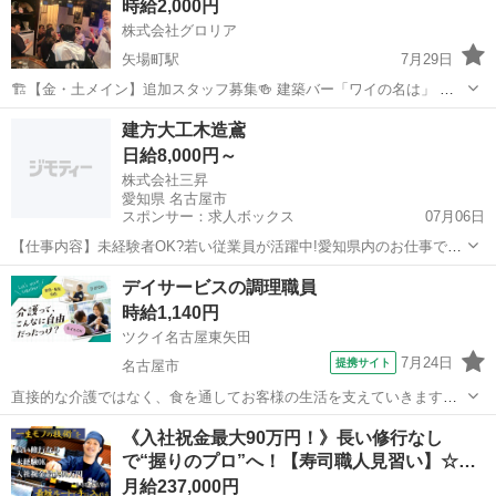
時給2,000円
と...
株式会社グロリア
矢場町駅
7月29日
🏗️【金・土メイン】追加スタッフ募集🍻 建築バー「ワイの名は」 一
緒にお店を盛り上げてくれるスタッフを募集しています！ 「なんで建
愛知
名古屋市
矢場町駅
その他
スタッフ
建方大工木造鳶
築会社がバーを？」 実はこのお店、 社員の「やってみたい！」という
日給8,000円～
一言から始まりました。...
株式会社三昇
愛知県 名古屋市
スポンサー：求人ボックス
07月06日
【仕事内容】未経験者OK?若い従業員が活躍中!愛知県内のお仕事で
す? <大工さん募集>新たな仲間を募集します! 給与/報酬 (未経験)日給
正社員 / アルバイト・パート
デイサービスの調理職員
8,000円から上限なしで昇給↑ 勤務地 名古屋市・三河地域を中心に愛知
時給1,140円
県内 ごく稀に岐阜県...
ツクイ名古屋東矢田
7月24日
提携サイト
名古屋市
直接的な介護ではなく、食を通してお客様の生活を支えていきます。
※お客様に提供する食事の簡単な調理 ※盛り付け業務 ※食器洗
愛知
名古屋市
その他
《入社祝金最大90万円！》長い修行なし
浄 ※食材の発注など ※提供食事数:30人分 ※1日の作業人数:1人
で“握りのプロ”へ！【寿司職人見習い】☆…
◆従事すべき業務...
月給237,000円