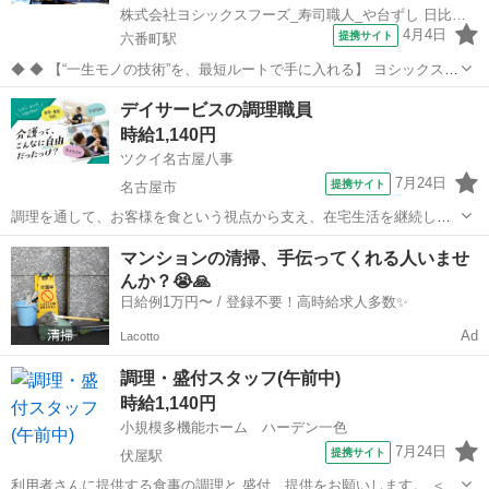
株式会社ヨシックスフーズ_寿司職人_や台ずし 日比野町(正社員)
4月4日
提携サイト
六番町駅
◆ ◆ 【“一生モノの技術”を、最短ルートで手に入れる】 ヨシックスフ
ーズが運営する寿司居酒屋「や台ずし」では、 鮮魚の一部を加工済み
愛知
名古屋市
六番町駅
その他
デイサービスの調理職員
の状態で仕入れることで仕込みの負担を大幅に削減しています。 入社
時給1,140円
後は余計な工程に時間...
ツクイ名古屋八事
7月24日
提携サイト
名古屋市
調理を通して、お客様を食という視点から支え、在宅生活を継続して
いけるようご家族も含め支援をしていきます。 ※お客様に提供する
愛知
名古屋市
その他
マンションの清掃、手伝ってくれる人いませ
食事の調理業務 ※食器洗浄 ※食材の発注など ※提供食事数:30
んか？😭🙏
人分 ※1日の作業人数1人...
日給例1万円〜 / 登録不要！高時給求人多数✨
Ad
Lacotto
調理・盛付スタッフ(午前中)
時給1,140円
小規模多機能ホーム ハーデン一色
7月24日
提携サイト
伏屋駅
利用者さんに提供する食事の調理と 盛付、提供をお願いします。 ＜主