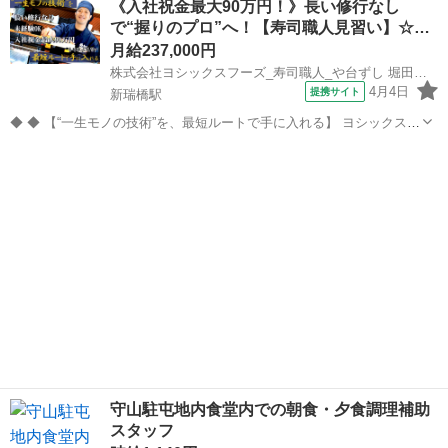
《入社祝金最大90万円！》長い修行なし
業、配膳チェック等食事の盛付もお願いいしております。 仕事内容の
で“握りのプロ”へ！【寿司職人見習い】☆…
詳細については、面接時に事業所...
月給237,000円
株式会社ヨシックスフーズ_寿司職人_や台ずし 堀田町(正社員)
4月4日
提携サイト
新瑞橋駅
◆ ◆ 【“一生モノの技術”を、最短ルートで手に入れる】 ヨシックスフ
ーズが運営する寿司居酒屋「や台ずし」では、 鮮魚の一部を加工済み
愛知
名古屋市
新瑞橋駅
その他
の状態で仕入れることで仕込みの負担を大幅に削減しています。 入社
後は余計な工程に時間...
守山駐屯地内食堂内での朝食・夕食調理補助
スタッフ