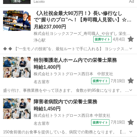
Ad
Lacotto
《入社祝金最大90万円！》長い修行なし
で“握りのプロ”へ！【寿司職人見習い】☆…
月給237,000円
株式会社ヨシックスフーズ_寿司職人_や台ずし 栄生駅前町(正社員)
4月4日
提携サイト
浄心駅
◆ ◆ 【“一生モノの技術”を、最短ルートで手に入れる】 ヨシックスフ
ーズが運営する寿司居酒屋「や台ずし」では、 鮮魚の一部を加工済み
愛知
名古屋市
浄心駅
その他
特別養護老人ホーム内での栄養士業務
の状態で仕入れることで仕込みの負担を大幅に削減しています。 入社
時給1,400円
後は余計な工程に時間...
株式会社トラストグロース西日本 中部支社
7月19日
提携サイト
名古屋市
盛り付け、事務業務をやって頂きます。 食数が約95食になります。 土
日は月に半分以上勤務出来る方歓迎！ 就業前に検便提出して頂きま
愛知
名古屋市
その他
障害者病院内での栄養士業務
す。 丁寧に指導して頂けますのでご安心ください。 原則敷地内禁煙
時給1,450円
この他にも沢山の職種をご用...
株式会社トラストグロース西日本 中部支社
7月19日
提携サイト
名古屋市
150食前後のお食事を提供している、病院での勤務となります。 【栄