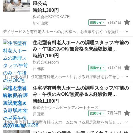
風公式
後は余計な工程に時間...
時給1,300円
株式会社SOYOKAZE
7月24日
提携サイト
新守山駅
デイサービスと有料老人ホームのお客様へ、お食事やおやつを提供す
るお仕事です！献立は本社栄養士が作成しています。 ・調理・盛付け
愛知
名古屋市
新守山駅
その他
住宅型有料老人ホームの調理スタッフ/午前の
業務全般 ・食材の検品、在庫管理 ・配膳下膳、食器類の洗浄 ・厨房
み・午後のみOK/無資格＆未経験歓迎…
内の清掃、衛生管理 ・帳票類の...
時給1,160円
株式会社reborn
7月24日
提携サイト
戸田駅
【お仕事内容】 住宅型有料老人ホームにおける厨房業務をお任せしま
す。 ＜主な業務内容＞ ・調理補助業務 ・介護食の盛り付け ・配膳準
愛知
名古屋市
戸田駅
その他
住宅型有料老人ホームの調理スタッフ/午前の
備 ・食器洗浄 ・厨房内の清掃 ・簡単な下準備作業 など 調理師や管
み・午後のみOK/無資格＆未経験歓迎…
理栄養士の指示に沿っ...
時給1,160円
株式会社ウェルビーケアパートナーズ
7月24日
提携サイト
戸田駅
【お仕事内容】 住宅型有料老人ホームにおける厨房業務をお任せしま
す。 ＜主な業務内容＞ ・調理補助業務 ・介護食の盛り付け ・配膳準
愛知
名古屋市
戸田駅
その他