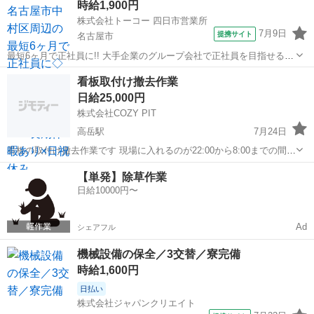
時給1,900円
株式会社トーコー 四日市営業所
7月9日
提携サイト
名古屋市
最短6ヶ月で正社員に!! 大手企業のグループ会社で正社員を目指せるお
仕事です。 〜お仕事内容〜 設備保全(電計) 保全計画に則した工事計
愛知
名古屋市
その他
看板取付け撤去作業
画・手配・工事管理 電計備品の管理 起業、修繕などの検討・見積など
日給25,000円
設備故障時の緊急対応...
株式会社COZY PIT
高岳駅
7月24日
看板の取付け撤去作業です 現場に入れるのが22:00から8:00までの間
うち作業は8時間 作業が早く終われば短くなることもあります。 資格
愛知
名古屋市
高岳駅
その他
【単発】除草作業
電気工事士2種 必須 単価25000円税込 8月スタート 東海地区を回りま
日給10000円〜
す
Ad
シェアフル
機械設備の保全／3交替／寮完備
時給1,600円
日払い
株式会社ジャパンクリエイト