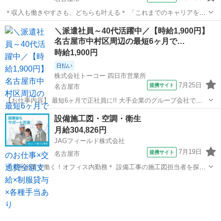
＊収入も働きやすさも、どちらも叶える＊ 「これまでのキャリアを活
かし、より大きなフィールドで活躍したい」 そんな方におすすめで
愛知
名古屋市
その他
＼派遣社員～40代活躍中／【時給1,900円】
す。 勤務地や働き方に柔軟性があり、安定収入も可能です。 空調・衛
名古屋市中村区周辺の最短6ヶ月で…
生設備に詳しい技術者を1名...
時給1,900円
日払い
株式会社トーコー 四日市営業所
7月25日
提携サイト
名古屋市
【お仕事内容】 最短6ヶ月で正社員に!! 大手企業のグループ会社で正
社員を目指せるお仕事です。 ～お仕事内容～ 設備保全(電計) 保全計画
愛知
名古屋市
その他
設備施工図・空調・衛生
に則した工事計画・手配・工事管理 電計備品の管理 起業、修繕などの
月給304,826円
検討・見積など設備...
JAGフィールド株式会社
7月19日
提携サイト
名古屋市
＊大手企業で働く！オフィス内勤務＊ 設備工事の施工図担当者を探し
ております。 ［対象］ ・オフィスビル、公共施設、マンションなど
愛知
名古屋市
その他
・名古屋市内中心の各物件 ・空調・衛生・給排水設備 ・新築・
改修工事 ・就業...