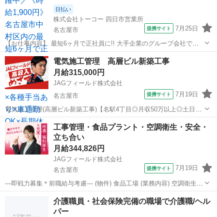
日払い
株式会社トーコー 四日市営業所
7月25日
提携サイト
名古屋市
【お仕事内容】 最短6ヶ月で正社員に!! 大手企業のグループ会社で正
社員を目指せるお仕事です。 ～お仕事内容～ 設備保全(電計) 保全計画
愛知
名古屋市
その他
電気施工管理 高層ビル新築工事
に則した工事計画・手配・工事管理 電計備品の管理 起業、修繕などの
月給315,000円
検討・見積など設備...
JAGフィールド株式会社
7月19日
提携サイト
名古屋市
電気施工管理(高層ビル新築工事)【名駅4丁目◎月収50万以上◎土日祝
休み】 ＜長期プロジェクト★大手企業★リモート面談OK＞名駅4丁目
愛知
名古屋市
その他
工事管理・食品プラント・空調衛生・安全・
の高層ビルディング新築工事／地上16階のハコに付帯する電気設備工
立ち合い
事の施工管理となります...
月給344,826円
JAGフィールド株式会社
7月19日
提携サイト
名古屋市
—即戦力募集＊前職給与考慮— (物件) 食品工場 (業務内容) 空調衛生設
備の施工管理(工事立会い、安全管理 等) (エリア) 愛知県内 (通勤手段)
愛知
名古屋市
その他
介護職員・社会保険完備の職場で介護職/ヘル
・公共交通機関 ・マイカー通勤可能 (採用開始日) ・即日～3...
パー