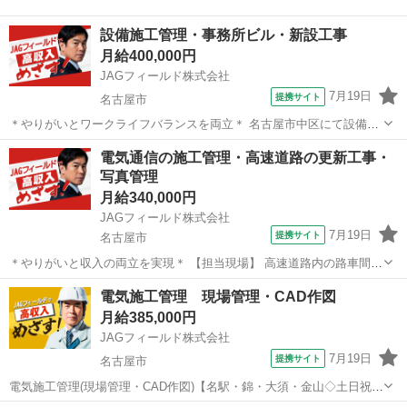
設備施工管理・事務所ビル・新設工事
月給400,000円
JAGフィールド株式会社
7月19日
提携サイト
名古屋市
＊やりがいとワークライフバランスを両立＊ 名古屋市中区にて設備工
事の技術者を募集。 「これまでのキャリアを活かし、より大きなフィ
愛知
名古屋市
その他
電気通信の施工管理・高速道路の更新工事・
ールドで活躍したい」 そんな方におすすめです。 勤務地や働き方に柔
写真管理
軟性があり、安定収入も可...
月給340,000円
JAGフィールド株式会社
7月19日
提携サイト
名古屋市
＊やりがいと収入の両立を実現＊ 【担当現場】 高速道路内の路車間通
信設備更改工事 【応募条件】 ・実務経験8年以上 ・1級施工管理技士
愛知
名古屋市
その他
電気施工管理 現場管理・CAD作図
(建築・土木・管工事) (勤務エリア) ・名古屋市内※車通勤OKです ＜業
月給385,000円
務内容＞...
JAGフィールド株式会社
7月19日
提携サイト
名古屋市
電気施工管理(現場管理・CAD作図)【名駅・錦・大須・金山◇土日祝休
み◇大手企業】 ＜残業100 支給◎前職給保障◎＞中部支社が管轄する