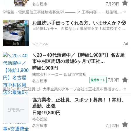
名古屋市
7月23日
💡電気・電気通信工事経験者募集💡 ⸻ 📌 工事内容 ・一般住宅・
ビル内電気工事 ・道路・建物内LED化改修工事 ・監視カメラ改修工事
愛知
名古屋市
その他
電気工事士
お皿洗い手伝ってくれる方、いませんか？🥹
等 📍 勤務地 • 石川県 💰 給与 • 日当：20,00...
日給例1万円〜 面接なし / 履歴書不要！就業後すぐに
お給料がもらえる✨
Ad
シェアフル
＼20～40代活躍中／【時給1,900円】名古屋
市中村区周辺の最短6ヶ月で正社…
時給1,900円
株式会社トーコー 四日市営業所
7月9日
提携サイト
名古屋市
最短6ヶ月で正社員に!! 大手企業のグループ会社で正社員を目指せるお
仕事です。 〜お仕事内容〜 設備保全(電計) 保全計画に則した工事計
愛知
名古屋市
その他
協力業者、正社員、スポット募集！！常用、
画・手配・工事管理 電計備品の管理 起業、修繕などの検討・見積など
通勤、出張
設備故障時の緊急対応...
日給19,800円
裕心総業
名古屋市
7月22日