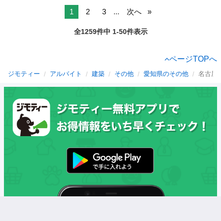
1
2
3
...
次へ
全1259件中 1-50件表示
ページTOPへ
ジモティー
アルバイト
建築
その他
愛知県のその他
名古屋