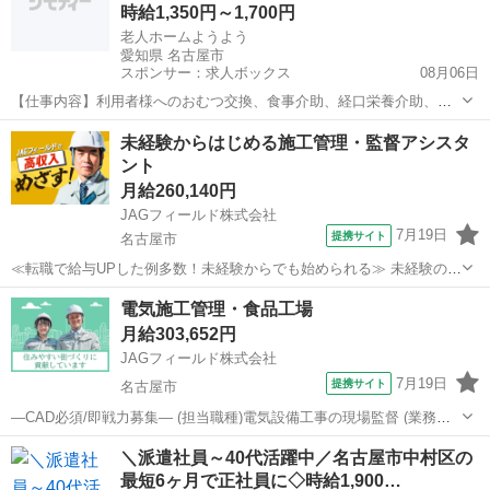
時給1,350円～1,700円
老人ホームようよう
愛知県 名古屋市
スポンサー：求人ボックス
08月06日
【仕事内容】利用者様へのおむつ交換、食事介助、経口栄養介助、全
身清拭または入浴介助などの身体介護等の訪問介護サービスの提供 従
アルバイト・パート
未経験からはじめる施工管理・監督アシスタ
事すべき業務の変更:なし 就業場所の変更:なし 雇用期間の定めあり・
ント
3か月(原則更新、更新上限なし) 【...
月給260,140円
JAGフィールド株式会社
7月19日
提携サイト
名古屋市
≪転職で給与UPした例多数！未経験からでも始められる≫ 未経験の方
は簡単な写真整理・書類整理・データ管理からスタートすることが多
愛知
名古屋市
その他
電気施工管理・食品工場
く、業務を通してスキルアップしながら、設計案件・工事案件に従事
月給303,652円
していただきます。 ゆくゆくは...
JAGフィールド株式会社
7月19日
提携サイト
名古屋市
—CAD必須/即戦力募集— (担当職種)電気設備工事の現場監督 (業務内
容)指示出し、工程管理・品質管理・安全管理・写真管理、書類作成 老
愛知
名古屋市
その他
＼派遣社員～40代活躍中／名古屋市中村区の
舗総合エンジニアリング会社の名古屋支店管轄案件です。 【担当現
最短6ヶ月で正社員に◇時給1,900…
場】 食品プラント...