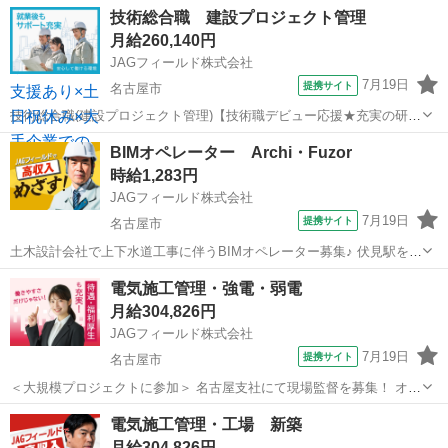
愛知
名古屋市
その他
技術総合職 建設プロジェクト管理
に則した工事計画・手配・工事管理 電計備品の管理 起業、修繕などの
月給260,140円
検討・見積など設備...
JAGフィールド株式会社
7月19日
提携サイト
名古屋市
技術総合職(建設プロジェクト管理)【技術職デビュー応援★充実の研修
制度★】 【30代ならまだ間に合う！建設エンジニアへ】生涯に活かせ
愛知
名古屋市
その他
BIMオペレーター Archi・Fuzor
る国家資格取得を目指しませんか！【現場着任後の主な業務内容】研
時給1,283円
修期間は教育施設の新築プロ...
JAGフィールド株式会社
7月19日
提携サイト
名古屋市
土木設計会社で上下水道工事に伴うBIМオペレーター募集♪ 伏見駅を最
寄りにきれいなオフィスでの勤務です◎ 土木BIМオペレーター ◇図
愛知
名古屋市
その他
電気施工管理・強電・弱電
面作成・チェック ◇図面トレース ◇数量計算根拠抽出 ◇プレ
月給304,826円
ゼン資料作成...
JAGフィールド株式会社
7月19日
提携サイト
名古屋市
＜大規模プロジェクトに参加＞ 名古屋支社にて現場監督を募集！ オフ
ィスビル・生産施設などを担当いただきます。 担当エリア：愛知県・
愛知
名古屋市
その他
電気施工管理・工場 新築
三重県・静岡など 【業務内容】 工程管理・品質管理・安全管理 協力
月給304,826円
会社との打ち合わせ...