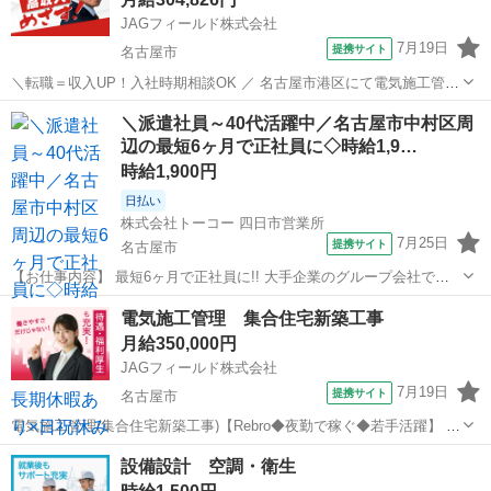
JAGフィールド株式会社
7月19日
提携サイト
名古屋市
＼転職＝収入UP！入社時期相談OK ／ 名古屋市港区にて電気施工管理
技術者を募集！ ［担当プロジェクト］ 〇工事内容：製造施設新築工事
愛知
名古屋市
その他
＼派遣社員～40代活躍中／名古屋市中村区周
〇工期：4か月 ［担当業務］ 〇工程管理 〇品質管理 〇安全管理 ...
辺の最短6ヶ月で正社員に◇時給1,9…
時給1,900円
日払い
株式会社トーコー 四日市営業所
7月25日
提携サイト
名古屋市
【お仕事内容】 最短6ヶ月で正社員に!! 大手企業のグループ会社で正
社員を目指せるお仕事です。 ～お仕事内容～ 設備保全(電計) 保全計画
愛知
名古屋市
その他
電気施工管理 集合住宅新築工事
に則した工事計画・手配・工事管理 電計備品の管理 起業、修繕などの
月給350,000円
検討・見積など設備...
JAGフィールド株式会社
7月19日
提携サイト
名古屋市
電気施工管理(集合住宅新築工事)【Rebro◆夜勤で稼ぐ◆若手活躍】 守
山区のマンション新築工事(10階・RC造)における電気施工管理です。
愛知
名古屋市
その他
設備設計 空調・衛生
〈 夜勤発生の可能性あり 〉ガッツリ働きたい貴方にピッタリな現場♪