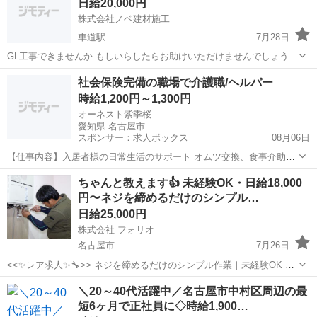
日給20,000円
ど、多数の企業様とお取引しておりま...
株式会社ノベ建材施工
車道駅
7月28日
GL工事できませんか もしいらしたらお助けいただけませんでしょう
か？ よろしくお願いします。
愛知
名古屋市
車道駅
その他
社会保険完備の職場で介護職/ヘルパー
時給1,200円～1,300円
オーネスト紫季桜
愛知県 名古屋市
スポンサー：求人ボックス
08月06日
【仕事内容】入居者様の日常生活のサポート オムツ交換、食事介助、
入浴介助など 話し相手、ゲームなどをおこなう 雇用期間の定めあり
アルバイト・パート
ちゃんと教えます👍 未経験OK・日給18,000
12ヶ月 契約更新の可能性あり(原則更新) 【経験・資格】<応募要件>
円〜ネジを締めるだけのシンプル…
学歴、年齢、経験、資格不問...
日給25,000円
株式会社 フォリオ
名古屋市
7月26日
<<✨レア求人✨🔧>> ネジを締めるだけのシンプル作業｜未経験OK ✅
放置なし ✅ 社長がそばで教えます ✅ 日給18,000円〜 ＿＿＿＿＿＿＿
愛知
名古屋市
その他
＼20～40代活躍中／名古屋市中村区周辺の最
＿＿＿＿＿＿＿＿＿＿ 「この仕事、どんな人に向いてる？」...
短6ヶ月で正社員に◇時給1,900…