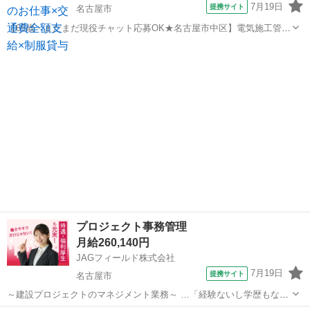
7月19日
提携サイト
名古屋市
【65歳・まだまだ現役チャット応募OK★名古屋市中区】電気施工管理
(新築ビル 派遣社員 ■各種社会保険完備 ■給与仮払い制度 ■正社員登用
愛知
名古屋市
その他
制度 ■資格取得支援制度 ■CAD講習 ※ATC ※GAT在籍 ■...
プロジェクト事務管理
月給260,140円
JAGフィールド株式会社
7月19日
提携サイト
名古屋市
～建設プロジェクトのマネジメント業務～ …「経験ないし学歴もな
い。ちょっと不安かも…」 安心してください！チャレンジできます