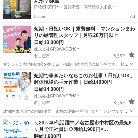
んか？😭🙏
ど、多数の企業様とお取引しておりま...
日給例1万円〜 / 登録不要！高時給求人多数✨
Ad
Lacotto
短期・日払いOK｜寮費無料｜マンションまわ
りの緑管理スタッフ｜月収28万円以上
日給13,000円
株式会社GROWAGENCY
名古屋市
8月5日
マンション敷地内の緑を整える、植栽・緑地管理のお仕事です。 難し
い工具や重機は使わず、 指示通りに進めやすい内容なので 未経験でも
愛知
名古屋市
その他
個室
短期で稼ぎたいならこのお仕事！日払いOK。
スタートしやすいです。 【具体的には】 ・届いた植物や草花、資材の
解体現場の手元作業｜日給14000円
運搬 ...
日給14,000円
株式会社GROWAGENCY
名古屋市
8月5日
建物解体現場での補助作業！資材の運搬や片付けなど、シンプルな手
元作業が中心です。 日給1.4万円！ 日払いOK！ 体を動かしたい方に
愛知
名古屋市
その他
手元
＼20～40代活躍中／名古屋市中村区の最短6
おすすめ！ NG事項 Wワークの方 18歳未満の方 ...
ヶ月で正社員に◇時給1,900円×…
時給1,900円