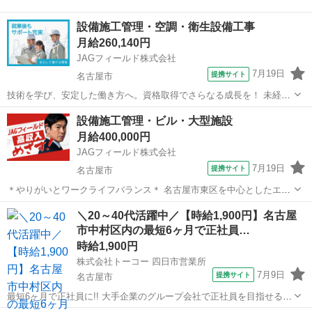
設備施工管理・空調・衛生設備工事
月給260,140円
JAGフィールド株式会社
7月19日
提携サイト
名古屋市
技術を学び、安定した働き方へ。資格取得でさらなる成長を！ 未経験
募集！ 研修からOJTでじっくり育てます。 最初のプロジェクトは、名
愛知
名古屋市
その他
設備施工管理・ビル・大型施設
古屋市東区のビル設備工事を担当します。 主な業務内容
月給400,000円
───────── ・安全管理：...
JAGフィールド株式会社
7月19日
提携サイト
名古屋市
＊やりがいとワークライフバランス＊ 名古屋市東区を中心としたエリ
アで、 ビルや各種建築物における設備施工管理業務をお任せします。
愛知
名古屋市
その他
＼20～40代活躍中／【時給1,900円】名古屋
空調・給排水・衛生設備などを中心に、 工程・安全・品質管理を担当
市中村区内の最短6ヶ月で正社員…
いただくため、 これまでの...
時給1,900円
株式会社トーコー 四日市営業所
7月9日
提携サイト
名古屋市
最短6ヶ月で正社員に!! 大手企業のグループ会社で正社員を目指せるお
仕事です。 〜お仕事内容〜 設備保全(電計) 保全計画に則した工事計