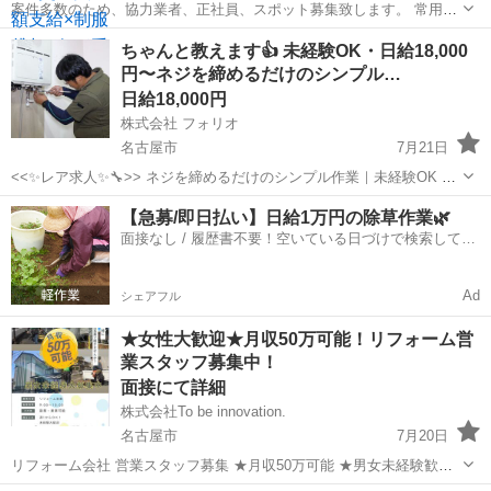
案件多数のため、協力業者、正社員、スポット募集致します。 常用可
能！通勤、出張も可能！ 出張は全国にあります。こちらの投稿をご覧
愛知
名古屋市
その他
スポット
ちゃんと教えます👍 未経験OK・日給18,000
ください。 投稿にない内容でも、○○県の○○職の方が何名あいてます
円〜ネジを締めるだけのシンプル…
が、どこか出張ありますか？でも...
日給18,000円
株式会社 フォリオ
名古屋市
7月21日
<<✨レア求人✨🔧>> ネジを締めるだけのシンプル作業｜未経験OK ✅
放置なし ✅ 社長がそばで教えます ✅ 日給18,000円〜 ＿＿＿＿＿＿＿
愛知
名古屋市
その他
社長
【急募/即日払い】日給1万円の除草作業🌿
＿＿＿＿＿＿＿＿＿＿ 「この仕事、どんな人に向いてる？」...
面接なし / 履歴書不要！空いている日づけで検索して即
日はたらける✨
Ad
シェアフル
★女性大歓迎★月収50万可能！リフォーム営
業スタッフ募集中！
面接にて詳細
株式会社To be innovation.
名古屋市
7月20日
リフォーム会社 営業スタッフ募集 ★月収50万可能 ★男女未経験歓迎
週1日～OK 9:00～18:00 詳細は面接にて(採用担当：山下 090-4250-