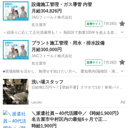
愛知
名古屋市
その他
設備施工管理・ガス導管 内管
よ。 飲食店スタッフ 、宅配ドライバー、フリーター、公務員など未経
月給304,826円
験スタートで異業種から転身...
JAGフィールド株式会社
7月19日
提携サイト
名古屋市
＜頑張りに応じて正社員雇用も！＞ 熱田区で創業100年を超える老舗
インフラ企業です。 同社施工のガス管に関わる工事が担当です。 【担
愛知
名古屋市
その他
プラント施工管理・用水・排水設備
当業務】 設備施工管理 施工管理(工程管理・品質管理・安全管理) 写真
月給300,000円
管理 書類作...
JAGフィールド株式会社
7月19日
提携サイト
名古屋市
■現場経験を活かし、無理せず続けたい方へ。 愛知県内(瑞穂区・港
区・中川区など)の用水装置や排水装置など各種プラント工事の施工管
愛知
名古屋市
その他
洗い場スタッフ
理の仕事です。 工程・品質・安全・写真管理がメイン業務となり、体
日給例1万円〜 /【登録不要】スマホで1分！単発バイト
力負担が少なく、管理業務でキ...
一括検索✨
Ad
Lacotto
＼派遣社員～40代活躍中／《時給1,900円》
名古屋市中村区内の最短6ヶ月で正…
時給1,900円