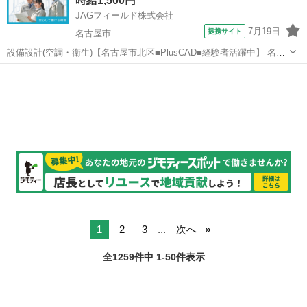
時給1,500円
工程・品質・安...
JAGフィールド株式会社
7月19日
提携サイト
名古屋市
設備設計(空調・衛生)【名古屋市北区■PlusCAD■経験者活躍中】 名古
屋市北区の設備工事会社にて設計エンジニアを募集中！空調・衛生設
愛知
名古屋市
その他
備の図面作成～修正、申請書類作成などお任せいたします。夢のマイ
ホームをプロデュース！...
1
2
3
...
次へ
全1259件中 1-50件表示