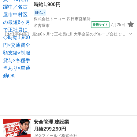
時給1,900円
日払い
株式会社トーコー 四日市営業所
7月25日
提携サイト
名古屋市
【お仕事内容】 最短6ヶ月で正社員に!! 大手企業のグループ会社で正
社員を目指せるお仕事です。 ～お仕事内容～ 設備保全(電計) 保全計画
愛知
名古屋市
その他
に則した工事計画・手配・工事管理 電計備品の管理 起業、修繕などの
検討・見積など設備...
安全管理 建設業
月給299,290円
JAGフィールド株式会社