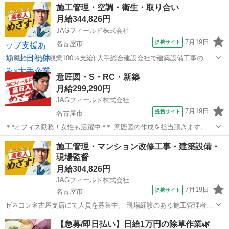
愛知
名古屋市
その他
施工管理・空調・衛生・取り合い
画・手配・工事管理 電計備品の管理 起業、修繕などの検討・見積など
月給344,826円
設備故障時の緊急対応...
JAGフィールド株式会社
7月19日
提携サイト
名古屋市
(前職給与考慮/残業100％支給) 大手総合建設会社で建築設備工事の現
場監督を募集しております。 担当プロジェクトはマンション、公共施
愛知
名古屋市
その他
意匠図・S・RC・新築
設、オフィスビル等の各物件 【エリア】 東海エリア全域 【担当業
月給299,290円
務】 設備施工管理...
JAGフィールド株式会社
7月19日
提携サイト
名古屋市
＊*オフィス勤務！女性も活躍中 *＊ 意匠図の作成を担当頂きます。
(応募条件) 意匠図の作成経験5年以上 施工図の知識がある方 AutoCAD
愛知
名古屋市
その他
施工管理・マンション改修工事・建築設備・
スキルをお持ちの方 ［プロジェクト名］ ・校舎/新築(S・RC...
現場監督
月給304,826円
JAGフィールド株式会社
7月19日
提携サイト
名古屋市
ゼネコン名古屋支店にて人員を募集中。 現場経験のある施工管理者を
探してます！ ［対象］ ＊名古屋支店が管轄する工事 ＊マンショ
愛知
名古屋市
その他
【急募/即日払い】日給1万円の除草作業🌿
ン/RC造/改修メイン ＊愛知・三重・岐阜にある各物件 ＊工期：担