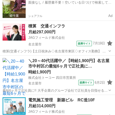
面接なし / 履歴書不要！空いている日づけで検索して即
当PJTによる ...
日はたらける✨
Ad
シェアフル
積算 交通インフラ
月給297,000円
JAGフィールド株式会社
7月19日
提携サイト
名古屋市
積算(交通インフラ)【土日祝休み◇名古屋市東区◇オフィス勤務】 名
古屋市中区のゼネコン支店にて積算技術者募集！物件：トンネル・橋
愛知
名古屋市
その他
＼20～40代活躍中／【時給1,900円】名古屋
梁など数量算出、資料作成、打合せ、図面修正(AutoCAD)等をお任せ
市中村区の最短6ヶ月で正社員に…
いたします。＼歓 迎／...
時給1,900円
株式会社トーコー 四日市営業所
6月2日
提携サイト
名古屋市
最短6ヶ月で正社員に!! 大手企業のグループ会社で正社員を目指せるお
仕事です。 〜お仕事内容〜 設備保全(電計) 保全計画に則した工事計
愛知
名古屋市
その他
電気施工管理 新築ビル RC造10F
画・手配・工事管理 電計備品の管理 起業、修繕などの検討・見積など
月給314,000円
設備故障時の緊急対応...
JAGフィールド株式会社