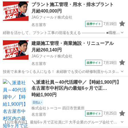
愛知
名古屋市
その他
プラント施工管理・用水・排水プラント
礎学習 eラーニングで学べる環境も 研修内容は次の通り ・ビジネスマ
月給400,000円
ナー ・建設業界の仕...
JAGフィールド株式会社
7月19日
提携サイト
名古屋市
経験を活かして、プラント工事の現場を支える ───────── ■職種
プラント施工管理 用水装置や排水装置などのプラント設備の工事に伴
愛知
名古屋市
その他
建築施工管理・商業施設・リニューアル
う施工管理業務をお任せします。 ■仕事内容 ・工程管理(進捗確認、協
月給260,140円
力会社との段取り調...
JAGフィールド株式会社
7月19日
提携サイト
名古屋市
技術で未来をつくる人になる！ 未経験でも安心の研修制度からスター
トし、現場でのOJTで着実にスキルアップ。 さらに、資格取得支援や
愛知
名古屋市
その他
＼派遣社員～40代活躍中／【時給1,900円】
eラーニングで学び直しの機会も充実。 キャリアアップを目指すあな
名古屋市中村区内の最短6ヶ月で正…
たを全力でサポートします！ ...
時給1,900円
日払い
株式会社トーコー 四日市営業所
7月25日
提携サイト
名古屋市
【お仕事内容】 最短6ヶ月で正社員に!! 大手企業のグループ会社で正
社員を目指せるお仕事です。 ～お仕事内容～ 設備保全(電計) 保全計画