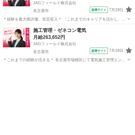
JAGフィールド株式会社
7月19日
提携サイト
名古屋市
＊経験を最大限評価、安定収入＊ 「これまでのキャリアを活かし、よ
り大きなフィールドで活躍したい」 そんな方におすすめです。 勤務地
愛知
名古屋市
その他
施工管理・ゼネコン電気
や働き方に柔軟性があり、安定収入も可能です。 空調設備工事に伴う
月給263,652円
施工管理です。 現在着...
JAGフィールド株式会社
7月19日
提携サイト
名古屋市
＊これまでの経験が活きる＊ 名古屋市瑞穂区にて電気施工管理エンジ
ニア募集！ ＜業務内容＞ 安全管理 工程管理 品質管理 施工図修正 打
愛知
名古屋市
その他
ち合わせ参加 書類作成など ＜お任せするプロジェクト＞ マンション
大規模修繕...