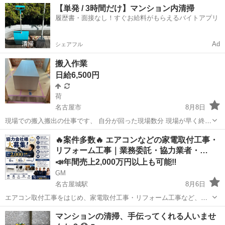
【単発 / 3時間だけ】マンション内清掃
履歴書・面接なし！すぐお給料がもらえるバイトアプリ
Ad
シェアフル
搬入作業
日給6,500円
荷
名古屋市
8月8日
現場での搬入搬出の仕事です、 自分が回った現場数分 現場が早く終わ
っても日給保証 6500円〜23,000円 半日４時間以内作業 8〜12時 13
愛知
名古屋市
その他
🔥案件多数🔥 エアコンなどの家電取付工事・
時〜17時 17時〜20時 6500円〜 8〜17時8時間以内 13500円...
リフォーム工事｜業務委託・協力業者・…
📣年間売上2,000万円以上も可能‼️
GM
名古屋城駅
8月6日
エアコン取付工事をはじめ、家電取付工事・リフォーム工事など、多
数の案件をご用意しております！ 大手家電量販店様をはじめ、不動産
愛知
名古屋市
名古屋城駅
その他
スタッフ
マンションの清掃、手伝ってくれる人いませ
管理会社様・建設会社様・工務店様・電材販売会社様・通販会社様な