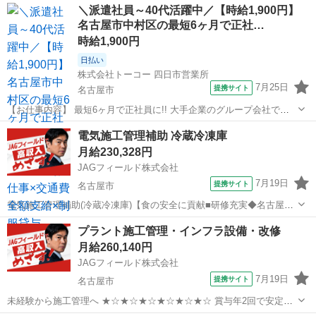
愛知
名古屋市
その他
＼派遣社員～40代活躍中／【時給1,900円】
電気設備の諸工事です。主に小中規模物件の新築/改修工事が対象とな
名古屋市中村区の最短6ヶ月で正社…
ります。設備や配線の...
時給1,900円
日払い
株式会社トーコー 四日市営業所
7月25日
提携サイト
名古屋市
【お仕事内容】 最短6ヶ月で正社員に!! 大手企業のグループ会社で正
社員を目指せるお仕事です。 ～お仕事内容～ 設備保全(電計) 保全計画
愛知
名古屋市
その他
電気施工管理補助 冷蔵冷凍庫
に則した工事計画・手配・工事管理 電計備品の管理 起業、修繕などの
月給230,328円
検討・見積など設備...
JAGフィールド株式会社
7月19日
提携サイト
名古屋市
電気施工管理補助(冷蔵冷凍庫)【食の安全に貢献■研修充実◆名古屋一
円】 ＼＼座学でしっかり学んでからスタート♪／／名古屋市中区の機
愛知
名古屋市
その他
プラント施工管理・インフラ設備・改修
械メーカー支店にて電気施工管理アシスタントを募集中スーパーやコ
月給260,140円
ンビニにある冷蔵・冷凍ショー...
JAGフィールド株式会社
7月19日
提携サイト
名古屋市
未経験から施工管理へ ★☆★☆★☆★☆★☆★☆ 賞与年2回で安定収
入 国家資格の取得を応援 1級で最大月3万円手当 テイクオフ研修で基