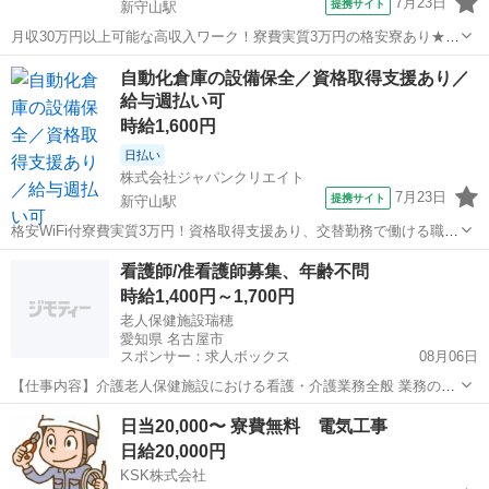
7月23日
提携サイト
新守山駅
月収30万円以上可能な高収入ワーク！寮費実質3万円の格安寮あり★無
資格・未経験の方も在籍中の機械保全業務です！／20代・30代・40
愛知
名古屋市
新守山駅
その他
自動化倉庫の設備保全／資格取得支援あり／
代・50代在籍中 ＼株式会社ジャパンクリエイトの強み／ 【製造・物流
給与週払い可
に特化した圧倒的な専...
時給1,600円
日払い
株式会社ジャパンクリエイト
7月23日
提携サイト
新守山駅
格安WiFi付寮費実質3万円！資格取得支援あり、交替勤務で働ける職場
／20代・30代・40代・50代在籍中 ＼株式会社ジャパンクリエイトの強
愛知
名古屋市
新守山駅
その他
看護師/准看護師募集、年齢不問
み／ 【製造・物流に特化した圧倒的な専門性】 ジャパンクリエイト
時給1,400円～1,700円
は、製造・物流分...
老人保健施設瑞穂
愛知県 名古屋市
スポンサー：求人ボックス
08月06日
【仕事内容】介護老人保健施設における看護・介護業務全般 業務の変
更範囲なし 転勤の可能性なし 雇用期間の定めあり 1年(原則更新/更新
アルバイト・パート
日当20,000〜 寮費無料 電気工事
上限なし) 【経験・資格】<応募要件> 看護師資格または准看護師資格
日給20,000円
実務経験1年以上ある方 年...
KSK株式会社