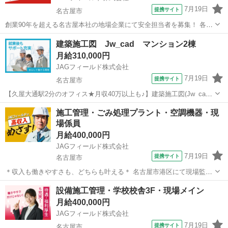
7月19日
提携サイト
名古屋市
創業90年を超える名古屋本社の地場企業にて安全担当者を募集！ 各現
場での安全管理業務に専念頂きます。 【担当業務】 ◆安全管理 ◆現
愛知
名古屋市
その他
建築施工図 Jw_cad マンション2棟
場内の見回り・指示出し ◆パトロール ◆朝礼・昼礼・終礼でのKY活
月給310,000円
動 対...
JAGフィールド株式会社
7月19日
提携サイト
名古屋市
【久屋大通駅2分のオフィス★月収40万以上も♪】建築施工図(Jw_cad/
マンション2棟) ＜残業少なめ★オンライン面談OK＞マンション新築に
愛知
名古屋市
その他
施工管理・ごみ処理プラント・空調機器・現
伴なう施工図担当です。RC造9階建の建築図面を計2棟お任せします。
場係員
現場常駐では...
月給400,000円
JAGフィールド株式会社
7月19日
提携サイト
名古屋市
＊収入も働きやすさも、どちらも叶える＊ 名古屋市港区にて現場監督
の募集です。 「これまでのキャリアを活かし、より大きなフィールド
愛知
名古屋市
その他
設備施工管理・学校校舎3F・現場メイン
で活躍したい」 そんな方におすすめです。 勤務地や働き方に柔軟性が
月給400,000円
あり、安定収入も可能です...
JAGフィールド株式会社
7月19日
提携サイト
名古屋市