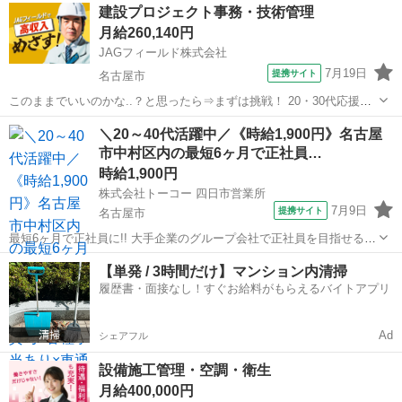
愛知
名古屋市
その他
スタッフ
建設プロジェクト事務・技術管理
9605)
月給260,140円
JAGフィールド株式会社
7月19日
提携サイト
名古屋市
このままでいいのかな..？と思ったら⇒まずは挑戦！ 20・30代応援◎
社宅・社用車相談OK ■ 建設プロジェクト事務とは？ 建設プロジェク
愛知
名古屋市
その他
＼20～40代活躍中／《時給1,900円》名古屋
トのマネジメントとして、工事の進行を管理していただきます。 スケ
市中村区内の最短6ヶ月で正社員…
ジュールや現場の安...
時給1,900円
株式会社トーコー 四日市営業所
7月9日
提携サイト
名古屋市
最短6ヶ月で正社員に!! 大手企業のグループ会社で正社員を目指せるお
仕事です。 〜お仕事内容〜 設備保全(電計) 保全計画に則した工事計
愛知
名古屋市
その他
【単発 / 3時間だけ】マンション内清掃
画・手配・工事管理 電計備品の管理 起業、修繕などの検討・見積など
履歴書・面接なし！すぐお給料がもらえるバイトアプリ
設備故障時の緊急対応...
Ad
シェアフル
設備施工管理・空調・衛生
月給400,000円