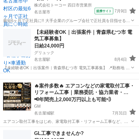
株式会社トーコー 四日市営業所
7月9日
提携サイト
名古屋市
最短6ヶ月で正社員に!! 大手企業のグループ会社で正社員を目指せるお
仕事です。 〜お仕事内容〜 設備保全(電計) 保全計画に則した工事計
愛知
名古屋市
その他
【未経験者OK｜出張案件｜青森県むつ市 電
画・手配・工事管理 電計備品の管理 起業、修繕などの検討・見積など
気工事募集】
設備故障時の緊急対応...
日給24,000円
グリュック
名古屋駅
8月4日
【未経験者OK｜出張案件｜青森県むつ市 電気工事募集】 📍勤務地 青
森県むつ市 📅工期 2026年8月15日～11月中旬予定 👷募集人数 5名 💰
愛知
名古屋市
名古屋駅
その他
足場
単価 24,000円／日（税別・食費込み） ...
🔥案件多数🔥 エアコンなどの家電取付工事・
リフォーム工事｜業務委託・協力業者・…
📢年間売上2,000万円以上も可能💨
GM
名古屋城駅
7月31日
エアコン取付工事をはじめ、家電取付工事・リフォーム工事など、多
数の案件をご用意しております！ 大手家電量販店様をはじめ、不動産
愛知
名古屋市
名古屋城駅
その他
給湯器
GL工事できませんか?
管理会社様・建設会社様・工務店様・電材販売会社様・通販会社様な