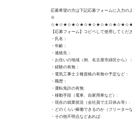
応募希望の方は下記応募フォームに入力の上
※ 

☆★☆★☆★☆★☆★☆★☆★☆★☆★☆★
【応募フォーム】コピペして使用してください
・氏名： 

・年齢： 

・連絡先： 

・お住いの地域（例、名古屋市緑区から）： 
・経験の有無： 

・電気工事士２種資格の有無や予定など： 

・職歴： 

・運転免許の有無: 

・移動手段（電車、自家用車など）: 

・現在の就業状況（会社員で土日休み等）: 

・どのくらい稼働できるのか（フリーターなの
・その他不明点などあれば: 
