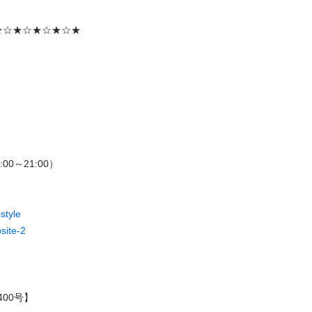
☆★☆★☆★☆★ 



～21:00） 

style
site-2
0号】 
