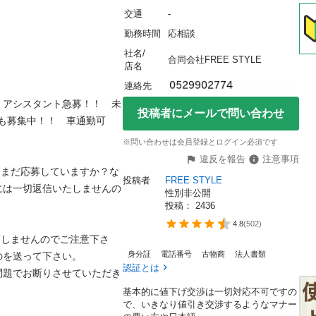
交通
-
勤務時間
応相談
社名/
合同会社FREE STYLE
店名
連絡先
　アシスタント急募！！　未
投稿者にメールで問い合わせ
も募集中！！　車通勤可
※問い合わせは会員登録とログイン必須です
違反を報告
注意事項
ジ（まだ応募していますか？な
投稿者
FREE STYLE
には一切返信いたしませんの
性別非公開
投稿： 
2436
4.8
(
502
)
返答しませんのでご注意下さ
身分証
電話番号
古物商
法人書類
を送って下さい。 

認証とは
問題でお断りさせていただき
基本的に値下げ交渉は一切対応不可ですの
で、いきなり値引き交渉するようなマナー