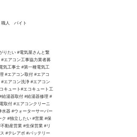


人　バイト 

がりたい #電気屋さんと繋
集 #エアコン工事協力業者募
種電気工事士 #第一種電気工
理 #エアコン取付 #エアコ
 #エアコン洗浄 #エアコン
エコキュート#エコキュート工
#給湯器取付 #給湯器修理 #
家電取付 #エアコンクリーニ
浄水器 #ウォーターサーバー 
ク #独立したい #営業 #保
#不動産営業 #生保営業 #リ
ス #テレアポ #バッテリー