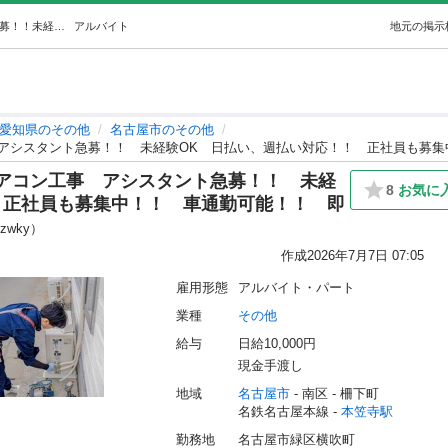
③急募！！現金手渡し！！エアコン工事アシスタント急募！！未経験OK日払い、週払い対応！！正社員も募集中！！車通勤可能！！即日勤務可現場経験歓迎 (FREE STYLE) 本笠寺のその他の無料求人広告・アルバイト・バイト募集情報｜ジモティー
アルバイト
地元の掲示
愛知県のその他
名古屋市のその他
アコン工事 アシスタント急募！！ 未経
8
お気に
 正社員も募集中！！ 車通勤可能！！ 即
nzwky）
作成
2026年7月7日 07:05
雇用形態
アルバイト・パート
業種
その他
給与
日給10,000円
現金手渡し
地域
名古屋市
 - 南区
 - 柵下町
名鉄名古屋本線 - 
本笠寺駅
勤務地
名古屋市緑区横吹町