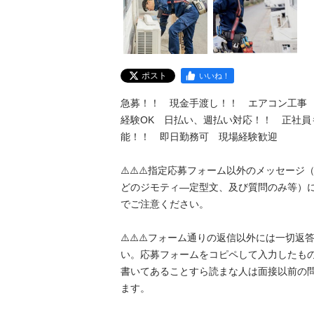
ポスト
いいね！
急募！！　現金手渡し！！　エアコン工事
経験OK　日払い、週払い対応！！　正社員
能！！　即日勤務可　現場経験歓迎

⚠️⚠️⚠️指定応募フォーム以外のメッセー
どのジモティ―定型文、及び質問のみ等）
でご注意ください。 

⚠️⚠️⚠️フォーム通りの返信以外には一切
い。応募フォームをコピペして入力したもの
書いてあることすら読まな人は面接以前の
ます。 
