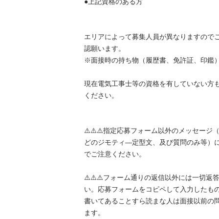
●上記資格のある方 

エリアによって募集人員が異なりますので
認願います。 

※面接時の持ち物（履歴書、免許証、印鑑）
現在電気工事士等の資格を有していない方
ください。 

⚠️⚠️⚠️指定応募フォーム以外のメッセー
どのジモティ―定型文、及び質問のみ等）
でご注意ください。 

⚠️⚠️⚠️フォーム通りの返信以外には一切
い。応募フォームをコピペして入力したもの
書いてあることすら読まな人は面接以前の
ます。 
