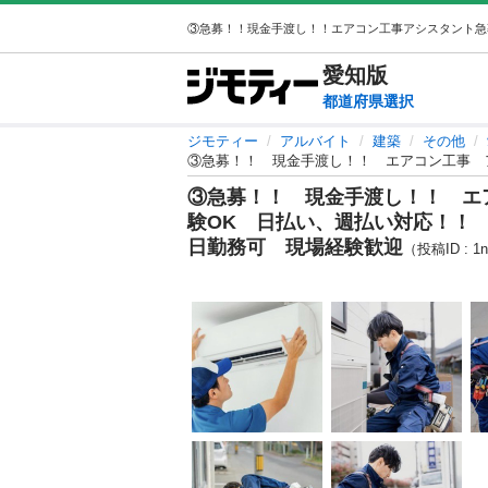
愛知
版
都道府県選択
ジモティー
アルバイト
建築
その他
③急募！！ 現金手渡し！！ エ
験OK 日払い、週払い対応！！
日勤務可 現場経験歓迎
（投稿ID : 1