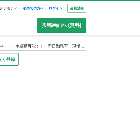
板 ジモティー
初めての方へ
ログイン
会員登録
投稿画面へ (無料)
③急募！！ 現金手渡し！！ エアコン工事 アシスタント急募！！ 未経験OK 日払い、週払い対応！！ 正社員も募集中！！ 車通勤可能！！ 即日勤務可 現場経験歓迎
入り登録