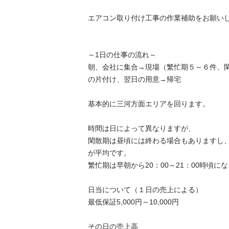
エアコン取り付け工事の作業補助をお願いしま
～1日の仕事の流れ～ 

朝、会社に集合→現場（繁忙期５～６件、
の片付け、翌日の用意→帰宅 

基本的に三河方面エリアを回ります。

時間は日によって異なりますが、 

閑散期は昼頃には終わる場合もありますし、朝から
が平均です。 

繁忙期は早朝から20：00～21：00時頃にな
日当について（１日の売上による） 

最低保証5,000円～10,000円 

その日の売上高 
