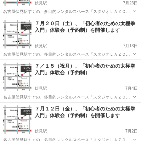
伏見駅
7月23日
名古屋伏見駅すぐの、多目的レンタルスペース「スタジオＬＡＺＯ」
です。 ８月４日（日）、「初心者のための太極拳入門」体験会（予約
愛知
名古屋市
伏見駅
太極拳
スタジオ
７月２０日（土）、「初心者のための太極拳
制）を開催します。 太極拳は、ゆったりと動き、とってもリラックス
入門」体験会（予約制）を開催します
します。また、ゆっ...
伏見駅
7月13日
名古屋伏見駅すぐの、多目的レンタルスペース「スタジオＬＡＺＯ」
です。 ７月２０日（土）、「初心者のための太極拳入門」体験会（予
愛知
名古屋市
伏見駅
太極拳
スタジオ
７／１５（祝月）、「初心者のための太極拳
約制）を開催します。 ※7/15（祝月）も、11:00～12:00、太極拳体験
入門」体験会（予約制）
会（予約...
伏見駅
7月4日
名古屋伏見駅すぐの、多目的レンタルスペース「スタジオＬＡＺＯ」
です。 ７月１５日（祝月）、「初心者のための太極拳入門」体験会
愛知
名古屋市
伏見駅
太極拳
スタジオ
７月１２日（金）、「初心者のための太極拳
（予約制）を開催します。 ※7/12（金）も、17:30～18:30、太極拳体
入門」体験会（予約制）を開催します
験会（予約...
伏見駅
7月2日
名古屋伏見駅すぐの、多目的レンタルスペース「スタジオＬＡＺＯ」