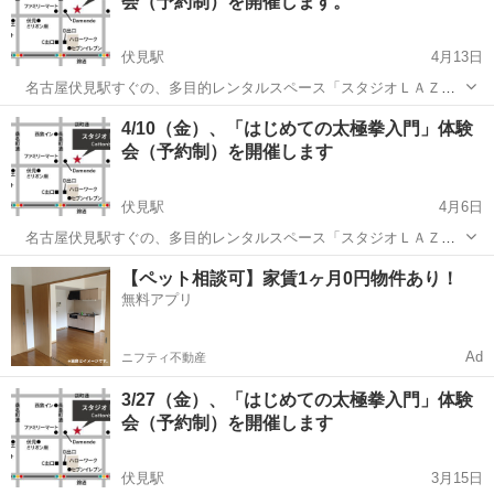
会（予約制）を開催します。
伏見駅
4月13日
名古屋伏見駅すぐの、多目的レンタルスペース「スタジオＬＡＺ
Ｏ」です。 ４月１７日（金）、「はじめての太極拳入門」体験会
愛知
名古屋市
伏見駅
太極拳
スタジオ
4/10（金）、「はじめての太極拳入門」体験
（予約制）を開催します。 ※予約制です（予約人数が少ない場合は
会（予約制）を開催します
中止する場合があります） ...
伏見駅
4月6日
名古屋伏見駅すぐの、多目的レンタルスペース「スタジオＬＡＺ
Ｏ」です。 ４月１０日（金）、「はじめての太極拳入門」体験会
愛知
名古屋市
伏見駅
太極拳
スタジオ
【ペット相談可】家賃1ヶ月0円物件あり！
（予約制）を開催します。 ※予約制です（予約人数が少ない場合は
無料アプリ
中止する場合があります） ...
Ad
ニフティ不動産
3/27（金）、「はじめての太極拳入門」体験
会（予約制）を開催します
伏見駅
3月15日