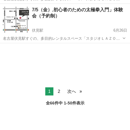
です。 ７月１２日（金）、「初心者のための太極拳入門」体験会（予
愛知
名古屋市
伏見駅
太極拳
スタジオ
7/5（金）,初心者のための太極拳入門」体験
約制）を開催します。 ※7/5（金）も、同時間帯で太極拳体験会（予約
会（予約制）
制）を開催予定です...
伏見駅
6月26日
名古屋伏見駅すぐの、多目的レンタルスペース「スタジオＬＡＺＯ」
です。 ７月５日（金）、「初心者のための太極拳入門」体験会（予約
愛知
名古屋市
伏見駅
太極拳
スタジオ
制）を開催します。 ※6/29（土）18:00～19:00も、太極拳体験会（予
約制）を...
1
2
次へ
全66件中 1-50件表示