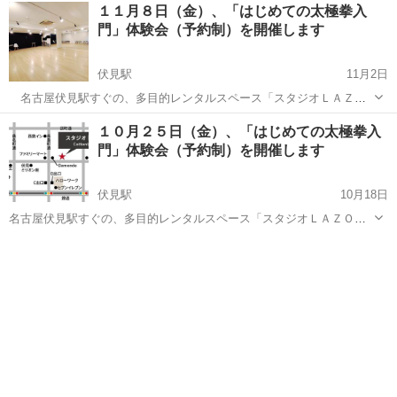
愛知
名古屋市
伏見駅
太極拳
スタジオ
１１月８日（金）、「はじめての太極拳入
（予約制）を開催します。 太極拳は、ゆったりと動き、とってもリラ
門」体験会（予約制）を開催します
ックスします。また、...
伏見駅
11月2日
名古屋伏見駅すぐの、多目的レンタルスペース「スタジオＬＡＺ
Ｏ」です。 １１月８日（金）、「はじめての太極拳入門」体験会
愛知
名古屋市
伏見駅
太極拳
スタジオ
１０月２５日（金）、「はじめての太極拳入
（予約制）を開催します。 太極拳は、ゆったりと動き、とってもリラ
門」体験会（予約制）を開催します
ックスします。また、ゆ...
伏見駅
10月18日
名古屋伏見駅すぐの、多目的レンタルスペース「スタジオＬＡＺＯ」
です。 １０月２５日（金）、「はじめての太極拳入門」体験会（予
愛知
名古屋市
伏見駅
太極拳
スタジオ
約制）を開催します。 太極拳は、ゆったりと動き、とってもリラック
スします。また、ゆ...