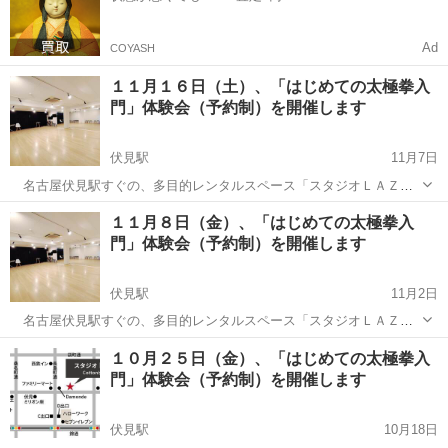
Ad
COYASH
１１月１６日（土）、「はじめての太極拳入
門」体験会（予約制）を開催します
伏見駅
11月7日
名古屋伏見駅すぐの、多目的レンタルスペース「スタジオＬＡＺ
Ｏ」です。 １１月１６日（土）、「はじめての太極拳入門」体験会
愛知
名古屋市
伏見駅
太極拳
スタジオ
１１月８日（金）、「はじめての太極拳入
（予約制）を開催します。 太極拳は、ゆったりと動き、とってもリラ
門」体験会（予約制）を開催します
ックスします。また、...
伏見駅
11月2日
名古屋伏見駅すぐの、多目的レンタルスペース「スタジオＬＡＺ
Ｏ」です。 １１月８日（金）、「はじめての太極拳入門」体験会
愛知
名古屋市
伏見駅
太極拳
スタジオ
１０月２５日（金）、「はじめての太極拳入
（予約制）を開催します。 太極拳は、ゆったりと動き、とってもリラ
門」体験会（予約制）を開催します
ックスします。また、ゆ...
伏見駅
10月18日