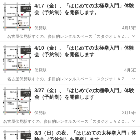
です。 ４月２４日（金）、「はじめての太極拳入門」体験会（予約
愛知
名古屋市
伏見駅
太極拳
4/17（金）、「はじめての太極拳入門」体験
制）を開催します。 ※予約制です（予約人数が少ない場合は中止す
会（予約制）を開催します。
る場合があります） ...
伏見駅
4月13日
名古屋伏見駅すぐの、多目的レンタルスペース「スタジオＬＡＺ
Ｏ」です。 ４月１７日（金）、「はじめての太極拳入門」体験会
愛知
名古屋市
伏見駅
太極拳
スタジオ
4/10（金）、「はじめての太極拳入門」体験
（予約制）を開催します。 ※予約制です（予約人数が少ない場合は
会（予約制）を開催します
中止する場合があります） ...
伏見駅
4月6日
名古屋伏見駅すぐの、多目的レンタルスペース「スタジオＬＡＺ
Ｏ」です。 ４月１０日（金）、「はじめての太極拳入門」体験会
愛知
名古屋市
伏見駅
太極拳
スタジオ
3/27（金）、「はじめての太極拳入門」体験
（予約制）を開催します。 ※予約制です（予約人数が少ない場合は
会（予約制）を開催します
中止する場合があります） ...
伏見駅
3月15日
名古屋伏見駅すぐの、多目的レンタルスペース「スタジオＬＡＺＯ」
です。 ３月２７日（金）、「はじめての太極拳入門」体験会（予約
愛知
名古屋市
伏見駅
太極拳
スタジオ
8/3（日）の夜、「はじめての太極拳入門」体
制）を開催します。 ※予約制です（予約人数が少ない場合は中止す
験会（予約制）を開催します