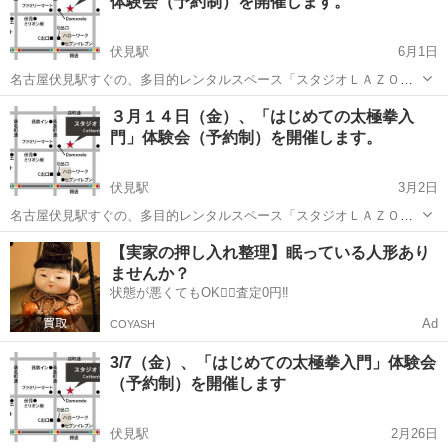
体験会（予約制）を開催します。
中止する場合があります） ...
伏見駅
6月1日
名古屋伏見駅すぐの、多目的レンタルスペース「スタジオＬＡＺＯ」
です。 ６月６日（金）、「はじめての太極拳入門」体験会（予約
愛知
名古屋市
伏見駅
太極拳
スタジオ
３月１４日（金）、「はじめての太極拳入
制）を開催します。 ※予約制です（予約人数が少ない場合は中止す
門」体験会（予約制）を開催します。
る場合があります） ...
伏見駅
3月2日
名古屋伏見駅すぐの、多目的レンタルスペース「スタジオＬＡＺＯ」
です。 ３月１４日（金）、「はじめての太極拳入門」体験会（予約
愛知
名古屋市
伏見駅
太極拳
スタジオ
【実家の押し入れ整理】眠っている人形あり
制）を開催します。 ※予約制です（予約人数が少ない場合は中止す
ませんか？
る場合があります） ...
状態が悪くてもOK🙆‍♀️査定0円‼️
Ad
COYASH
3/7（金）、「はじめての太極拳入門」体験会
（予約制）を開催します
伏見駅
2月26日