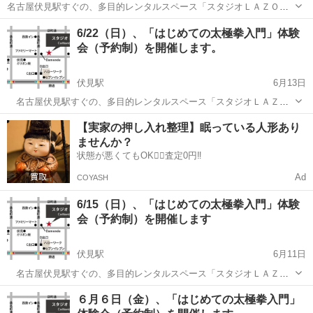
名古屋伏見駅すぐの、多目的レンタルスペース「スタジオＬＡＺＯ」
です。 ６月２８日（土）、「はじめての太極拳入門」体験会（予約
愛知
名古屋市
伏見駅
太極拳
スタジオ
6/22（日）、「はじめての太極拳入門」体験
制）を開催します。 ※予約制です（予約人数が少ない場合は中止す
会（予約制）を開催します。
る場合があります） ...
伏見駅
6月13日
名古屋伏見駅すぐの、多目的レンタルスペース「スタジオＬＡＺ
Ｏ」です。 ６月２２日（日）、「はじめての太極拳入門」体験会
愛知
名古屋市
伏見駅
太極拳
スタジオ
【実家の押し入れ整理】眠っている人形あり
（予約制）を開催します。 ※予約制です（予約人数が少ない場合は
ませんか？
中止する場合があります） ...
状態が悪くてもOK🙆‍♀️査定0円‼️
Ad
COYASH
6/15（日）、「はじめての太極拳入門」体験
会（予約制）を開催します
伏見駅
6月11日
名古屋伏見駅すぐの、多目的レンタルスペース「スタジオＬＡＺ
Ｏ」です。 ６月１５日（日）、「はじめての太極拳入門」体験会
愛知
名古屋市
伏見駅
太極拳
６月６日（金）、「はじめての太極拳入門」
（予約制）を開催します。 ※予約制です（予約人数が少ない場合は