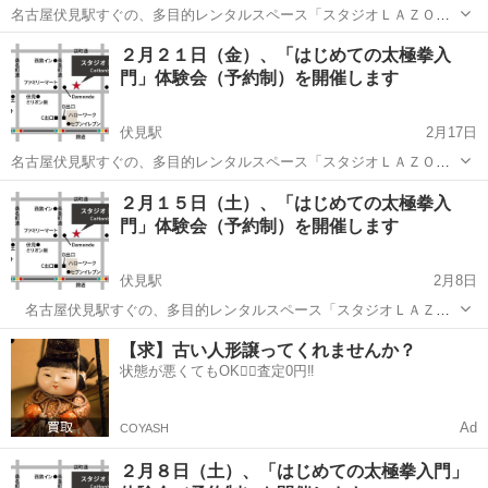
名古屋伏見駅すぐの、多目的レンタルスペース「スタジオＬＡＺＯ」
です。 ３月７日（金）、「はじめての太極拳入門」体験会（予約
愛知
名古屋市
伏見駅
太極拳
スタジオ
２月２１日（金）、「はじめての太極拳入
制）を開催します。 ※予約制です（予約人数が少ない場合は中止す
門」体験会（予約制）を開催します
る場合があります） ...
伏見駅
2月17日
名古屋伏見駅すぐの、多目的レンタルスペース「スタジオＬＡＺＯ」
です。 ２月２１日（金）、「はじめての太極拳入門」体験会（予約
愛知
名古屋市
伏見駅
太極拳
スタジオ
２月１５日（土）、「はじめての太極拳入
制）を開催します。 ※予約制です（予約人数が少ない場合は中止す
門」体験会（予約制）を開催します
る場合があります） ...
伏見駅
2月8日
名古屋伏見駅すぐの、多目的レンタルスペース「スタジオＬＡＺ
Ｏ」です。 ２月１５日（土）、「はじめての太極拳入門」体験会
愛知
名古屋市
伏見駅
太極拳
スタジオ
【求】古い人形譲ってくれませんか？
（予約制）を開催します。 ※予約制です（予約人数が少ない場合は
状態が悪くてもOK🙆‍♀️査定0円‼️
中止する場合があります） ...
Ad
COYASH
２月８日（土）、「はじめての太極拳入門」