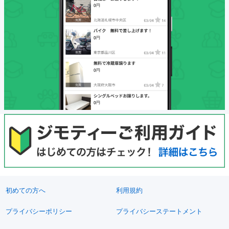
初めての方へ
利用規約
プライバシーポリシー
プライバシーステートメント