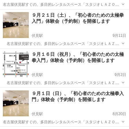
名古屋伏見駅すぐの、多目的レンタルスペース「スタジオＬＡＺＯ」
です。 ９月２７日（金）、「初心者のための太極拳入門」体験会（予
愛知
名古屋市
伏見駅
太極拳
スタジオ
９月２１日（土）、「初心者のための太極拳
約制）を開催します。 太極拳は、ゆったりと動き、とってもリラック
入門」体験会（予約制）を開催します
スします。また、ゆ...
伏見駅
9月11日
名古屋伏見駅すぐの、多目的レンタルスペース「スタジオＬＡＺ
Ｏ」です。 ９月２１日（土）、「初心者のための太極拳入門」体験
愛知
名古屋市
伏見駅
太極拳
スタジオ
９月１６日（祝月）、「初心者のための太極
会（予約制）を開催します。 太極拳は、ゆったりと動き、とってもリ
拳入門」体験会（予約制）を開催します
ラックスします。...
伏見駅
9月2日
名古屋伏見駅すぐの、多目的レンタルスペース「スタジオＬＡＺ
Ｏ」です。 ９月１６日（祝月）、「初心者のための太極拳入門」体
愛知
名古屋市
伏見駅
太極拳
スタジオ
９月１日（日）、「初心者のための太極拳入
験会（予約制）を開催します。 太極拳は、ゆったりと動き、とっても
門」体験会（予約制）を開催します
リラックスします...
伏見駅
8月20日
名古屋伏見駅すぐの、多目的レンタルスペース「スタジオＬＡＺＯ」
です。 ９月１日（日）、「初心者のための太極拳入門」体験会（予約