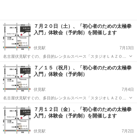
７月２０日（土）、「初心者のための太極拳
入門」体験会（予約制）を開催します
伏見駅
7月13日
名古屋伏見駅すぐの、多目的レンタルスペース「スタジオＬＡＺＯ」
です。 ７月２０日（土）、「初心者のための太極拳入門」体験会（予
愛知
名古屋市
伏見駅
太極拳
スタジオ
７／１５（祝月）、「初心者のための太極拳
約制）を開催します。 ※7/15（祝月）も、11:00～12:00、太極拳体験
入門」体験会（予約制）
会（予約...
伏見駅
7月4日
名古屋伏見駅すぐの、多目的レンタルスペース「スタジオＬＡＺＯ」
です。 ７月１５日（祝月）、「初心者のための太極拳入門」体験会
愛知
名古屋市
伏見駅
太極拳
スタジオ
７月１２日（金）、「初心者のための太極拳
（予約制）を開催します。 ※7/12（金）も、17:30～18:30、太極拳体
入門」体験会（予約制）を開催します
験会（予約...
伏見駅
7月2日