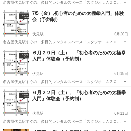
名古屋伏見駅すぐの、多目的レンタルスペース「スタジオＬＡＺＯ」
です。 ７月１２日（金）、「初心者のための太極拳入門」体験会（予
愛知
名古屋市
伏見駅
太極拳
スタジオ
7/5（金）,初心者のための太極拳入門」体験
約制）を開催します。 ※7/5（金）も、同時間帯で太極拳体験会（予約
会（予約制）
制）を開催予定です...
伏見駅
6月26日
名古屋伏見駅すぐの、多目的レンタルスペース「スタジオＬＡＺＯ」
です。 ７月５日（金）、「初心者のための太極拳入門」体験会（予約
愛知
名古屋市
伏見駅
太極拳
スタジオ
６月２９日（土） 「初心者のための太極拳
制）を開催します。 ※6/29（土）18:00～19:00も、太極拳体験会（予
入門」体験会（予約制）
約制）を...
伏見駅
6月18日
名古屋伏見駅すぐの、多目的レンタルスペース「スタジオＬＡＺＯ」
です。 ６月２９日（土）、「初心者のための太極拳入門」体験会（予
愛知
名古屋市
伏見駅
太極拳
スタジオ
６月２２日（土）、「初心者のための太極拳
約制）を開催します。 ※6/22（土）も、同時間帯で、太極拳体験会
入門」体験会（予約制）
（予約制）を開催予定...
伏見駅
6月11日
名古屋伏見駅すぐの、多目的レンタルスペース「スタジオＬＡＺＯ」
です。 ６月２２日（土）、「初心者のための太極拳入門」体験会（予
愛知
名古屋市
伏見駅
太極拳
スタジオ