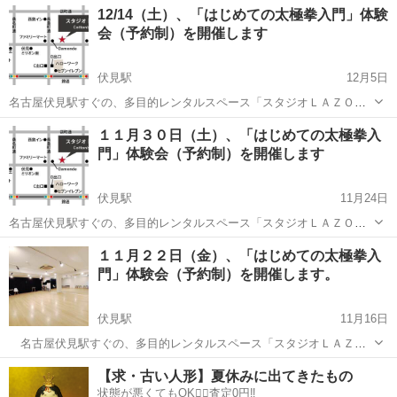
愛知
名古屋市
伏見駅
太極拳
スタジオ
12/14（土）、「はじめての太極拳入門」体験
約制）を開催します。 太極拳は、ゆったりと動き、とってもリラック
会（予約制）を開催します
スします。また、ゆ...
伏見駅
12月5日
名古屋伏見駅すぐの、多目的レンタルスペース「スタジオＬＡＺＯ」
です。 １２月１４日（土）、「はじめての太極拳入門」体験会（予
愛知
名古屋市
伏見駅
太極拳
スタジオ
１１月３０日（土）、「はじめての太極拳入
約制）を開催します。 太極拳は、ゆったりと動き、とってもリラック
門」体験会（予約制）を開催します
スします。また、ゆ...
伏見駅
11月24日
名古屋伏見駅すぐの、多目的レンタルスペース「スタジオＬＡＺＯ」
です。 １１月３０日（土）、「はじめての太極拳入門」体験会（予
愛知
名古屋市
伏見駅
太極拳
スタジオ
１１月２２日（金）、「はじめての太極拳入
約制）を開催します。 太極拳は、ゆったりと動き、とってもリラック
門」体験会（予約制）を開催します。
スします。また、ゆ...
伏見駅
11月16日
名古屋伏見駅すぐの、多目的レンタルスペース「スタジオＬＡＺ
Ｏ」です。 １１月２２日（金）、「はじめての太極拳入門」体験会
愛知
名古屋市
伏見駅
太極拳
スタジオ
【求・古い人形】夏休みに出てきたもの
（予約制）を開催します。 太極拳は、ゆったりと動き、とってもリラ
状態が悪くてもOK🙆‍♀️査定0円‼️
ックスします。また、...