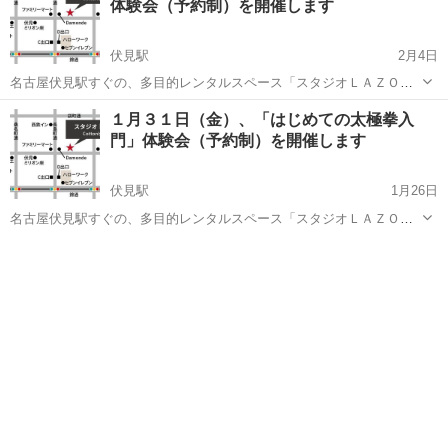
体験会（予約制）を開催します
伏見駅
2月4日
名古屋伏見駅すぐの、多目的レンタルスペース「スタジオＬＡＺＯ」
です。 ２月８日（土）、「はじめての太極拳入門」体験会（予約
愛知
名古屋市
伏見駅
太極拳
スタジオ
１月３１日（金）、「はじめての太極拳入
制）を開催します。 ※予約制です（予約人数が少ない場合は中止す
門」体験会（予約制）を開催します
る場合があります） ...
伏見駅
1月26日
名古屋伏見駅すぐの、多目的レンタルスペース「スタジオＬＡＺＯ」
です。 １月３１日（金）、「はじめての太極拳入門」体験会（予約
愛知
名古屋市
伏見駅
太極拳
スタジオ
制）を開催します。 ※予約制です（予約人数が少ない場合は中止す
る場合があります） ...