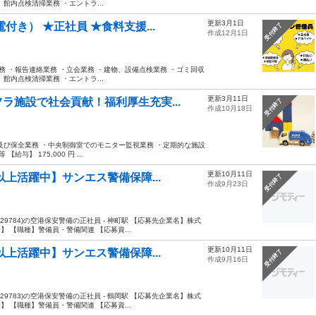
内点検清掃業務 ・エントラ...
更新3月1日
き） ★正社員 ★食料支援...
受付終了
作成12月1日
務 ・報告連絡業務 ・立会業務 ・建物、設備点検業務 ・ゴミ回収
内点検清掃業務 ・エントラ...
更新3月11日
ラ施設で社会貢献！福利厚生充実...
受付終了
作成10月18日
及び保全業務 ・中央制御室でのモニター監視業務 ・定期的な施設
】 175,000 円 ...
更新10月11日
以上活躍中】サンエス警備保障...
受付終了
作成9月23日
9784)の空港保安警備の正社員 - 神町駅 【応募先企業名】株式
 【職種】警備員・警備関連 【応募資...
更新10月11日
以上活躍中】サンエス警備保障...
受付終了
作成9月16日
9783)の空港保安警備の正社員 - 鶴岡駅 【応募先企業名】株式
 【職種】警備員・警備関連 【応募資...