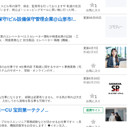
1
スビル等の保守、保全、監視等を行っております💛 私達の生活
います。例えば！ショッピングモールに買い物に行った時...
お気に入り
更新08月05日
/ビル設備保守管理企業@山形市/...
作業のエレベーター/エスカレーター運転や検査結果の記録 ・工
接業務など 担当製品: エレベーター 職種: [機械...
更新4月7日
作成2月3日
のお仕事です ●仕事内容 不動産に関するサポート事務業務（宅
テムのサポート、登録・オンラインのサ...
お気に入り
更新6月16日
作成4月15日
1
な仕事になります。 経験は必要有りません、やる気が有れば大丈
ます、入社してから資格を取る事も可能です。
お気に入り
一CU 宝田第一テクノ...
提携サイト
 プロセスエンジニア業務経験などが活かせるお仕事です☆ ＜具
保全、機能回復等をお任せします！ ◆イオン注入...
お気に入り