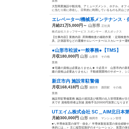
業務
大型商業施設や観光地、アミューズメント、ホテル、オフィ
に当たり前に存在し、日常的に利用しているものも沢山ござ
エレベーター/機械系メンテナンス・保守
月給21万5,000円～
山形県
正社員
株式会社スタッフサービス
スポンサー：求人ボックス
【仕事内容】業務内容: 昇降機検査の補助作業 ・定期検査
具、計測器等などの運搬やエレベーター/エスカレーター運転 ・間
●山形市松波●一般事務●【TMS】
月収180,000円
山形
山形市
その他
業務
★宅建の資格は必要ありません★ ※必見※ 山形市内の新着
建の資格は必要ありません） 不動産開業時のサポート、シス
新庄市内 施設常駐警備
月収168,418円
山形
酒田市
酒田駅
その他
業務
施設常駐警備業務 施設の巡回及び夜間の出入管理業務が主
夫です 資格取得者は別途 資格手当20000円加算になり
UTエイム株式会社 SC＿AIM北日本第
月給300,000円
山形
鶴岡市
マンション管理
■＼半導体装置の保守・保全／ 半導体製造装置の保全経験や
体的には…＞ 主に縦型拡散炉のオペレーション、装置の保全