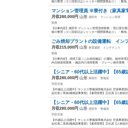
後の整理（ゴミ回収日はシャッター開閉業務あり） ・敷地、館
マンション管理員 ※寮付き（家具家電付
月収280,000円
山形
酒田市
マンション管理
業務
【仕事内容】酒田市 マンション管理清掃業務 ・窓口受付業
後の整理（ゴミ回収日はシャッター開閉業務あり） ・敷地、館
ごみ焼却プラントの設備運転 インフ
月収215,000円
山形
東置賜郡
メンテナンス
業務
【仕事内容】 清掃工場（ごみ焼却施設）の運転、維持管理
内点検巡視業務 ・施設内の清掃業務 ・クレーン操作業務 等 【給与
【シニア・60代以上活躍中】【65歳
月収280,000円
山形
東根市
警備員
羽田空港
【65歳以上活躍中】サンエス警備保障株式会社 空港事業部(2
会社第二章(転職相談事業部) 【雇用形態】正社員【人材紹介】
【シニア・60代以上活躍中】【65歳
月収280,000円
山形
酒田市
警備員
羽田空港
【65歳以上活躍中】サンエス警備保障株式会社 空港事業部(2
会社第二章(転職相談事業部) 【雇用形態】正社員【人材紹介】