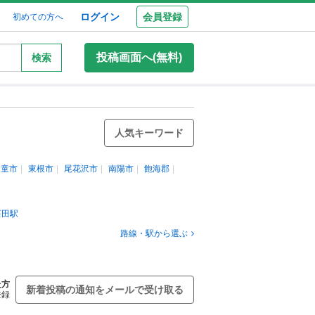
ログイン
会員登録
初めての方へ
投稿画面へ(無料)
検索
人気キーワード
天童市
東根市
尾花沢市
南陽市
飽海郡
石田駅
路線・駅から選ぶ
た方
新着投稿の通知をメールで受け取る
登録