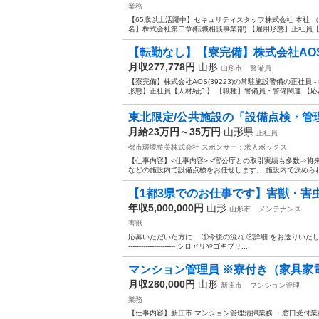
業務
【65歳以上活躍中】セキュリティスタッフ株式会社 本社 （施
名】株式会社第二章(転職相談事業部) 【雇用形態】正社員【人
【転勤なし】【寮完備】株式会社AOS(3
月収277,778円
山形
山形市
警備員
【寮完備】株式会社AOS(39223)の常駐施設警備の正社員 
形態】正社員【人材紹介】 【職種】警備員・警備関連 【応募資格
東北限定/公共施設の「設備点検・管理
月給23万円～35万円
山形県
正社員
都市環境整美株式会社
スポンサー：求人ボックス
【仕事内容】<仕事内容> <官公庁との取引実績も多数⇒将
などの施設内で設備点検をお任せします。 施設内で決められ
【1都3県でのお仕事です】害獣・害
年収5,000,000円
山形
山形市
メンテナンス
害獣
応募いただいた方に、 ①今後の流れ ②詳細 をお送りいたします
---------------------- シロアリやゴキブリ...
マンション管理員 ※寮付き（家具家電付
月収280,000円
山形
新庄市
マンション管理
業務
【仕事内容】新庄市 マンション管理清掃業務 ・窓口受付業