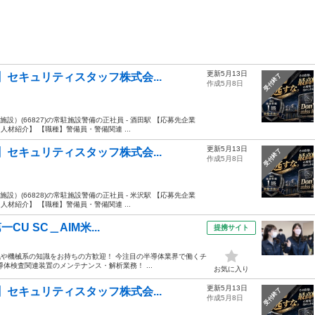
更新5月13日
】セキュリティスタッフ株式会...
受付終了
作成5月8日
設）(66827)の常駐施設警備の正社員 - 酒田駅 【応募先企業
材紹介】 【職種】警備員・警備関連 ...
更新5月13日
】セキュリティスタッフ株式会...
受付終了
作成5月8日
設）(66828)の常駐施設警備の正社員 - 米沢駅 【応募先企業
材紹介】 【職種】警備員・警備関連 ...
U SC＿AIM米...
提携サイト
気や機械系の知識をお持ちの方歓迎！ 今注目の半導体業界で働くチ
導体検査関連装置のメンテナンス・解析業務！ ...
お気に入り
更新5月13日
】セキュリティスタッフ株式会...
受付終了
作成5月8日