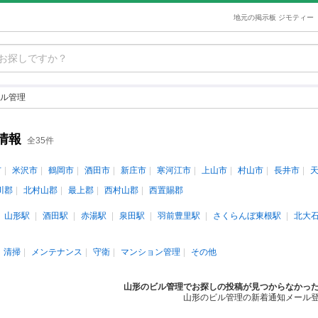
地元の掲示板 ジモティー
ル管理
情報
全35件
市
米沢市
鶴岡市
酒田市
新庄市
寒河江市
上山市
村山市
長井市
川郡
北村山郡
最上郡
西村山郡
西置賜郡
山形駅
酒田駅
赤湯駅
泉田駅
羽前豊里駅
さくらんぼ東根駅
北大
清掃
メンテナンス
守衛
マンション管理
その他
山形のビル管理でお探しの投稿が見つからなかっ
山形のビル管理の新着通知メール