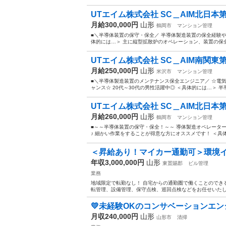
UTエイム株式会社 SC＿AIM北日本第
月給300,000円
山形
鶴岡市
マンション管理
■＼半導体装置の保守・保全／ 半導体製造装置の保全経験や
体的には…＞ 主に縦型拡散炉のオペレーション、装置の保全
UTエイム株式会社 SC＿AIM南関東第一C
月給250,000円
山形
米沢市
マンション管理
■＼半導体製造装置のメンテナンス保全エンジニア／ ☆電
ャンス☆ 20代～30代の男性活躍中◎ ＜具体的には…＞ 半
UTエイム株式会社 SC＿AIM北日本第
月給260,000円
山形
鶴岡市
マンション管理
■～～半導体装置の保守・保全！～～ 導体製造オペレータ
♪ 細かい作業をすることが得意な方にオススメです！ ＜具体
＜昇給あり！マイカー通勤可＞環境イ
年収3,000,000円
山形
東置賜郡
ビル管理
業務
地域限定で転勤なし！ 自宅からの通勤圏で働くことのでき
転管理、設備管理、保守点検、巡回点検などをお任せいたしま
💛未経験OKのコンサベーションエンジニ
月収240,000円
山形
山形市
清掃