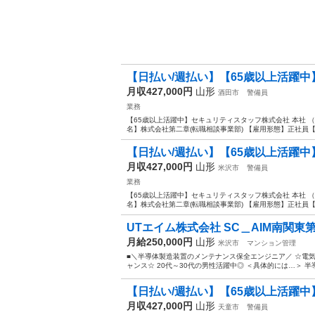
【日払い/週払い】【65歳以上活躍中
月収427,000円
山形
酒田市
警備員
業務
【65歳以上活躍中】セキュリティスタッフ株式会社 本社 （施
名】株式会社第二章(転職相談事業部) 【雇用形態】正社員【人
【日払い/週払い】【65歳以上活躍中
月収427,000円
山形
米沢市
警備員
業務
【65歳以上活躍中】セキュリティスタッフ株式会社 本社 （施
名】株式会社第二章(転職相談事業部) 【雇用形態】正社員【人
UTエイム株式会社 SC＿AIM南関東第一C
月給250,000円
山形
米沢市
マンション管理
■＼半導体製造装置のメンテナンス保全エンジニア／ ☆電
ャンス☆ 20代～30代の男性活躍中◎ ＜具体的には…＞ 半
【日払い/週払い】【65歳以上活躍中
月収427,000円
山形
天童市
警備員