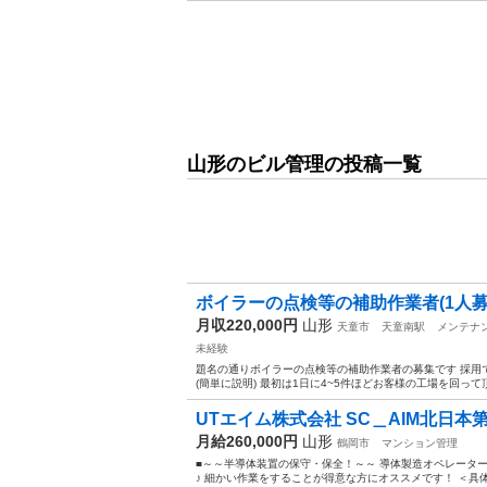
山形のビル管理の投稿一覧
ボイラーの点検等の補助作業者(1人募
月収220,000円
山形
天童市
天童南駅
メンテナ
未経験
題名の通りボイラーの点検等の補助作業者の募集です 採用で
(簡単に説明) 最初は1日に4~5件ほどお客様の工場を回って
UTエイム株式会社 SC＿AIM北日本第
月給260,000円
山形
鶴岡市
マンション管理
■～～半導体装置の保守・保全！～～ 導体製造オペレータ
♪ 細かい作業をすることが得意な方にオススメです！ ＜具体