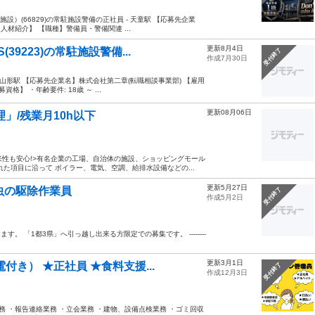
設）(66829)の常駐施設警備の正社員 - 天童駅 【応募先企業
材紹介】 【職種】警備員・警備関連 ...
更新8月4日
9223)の常駐施設警備...
受付終了
作成7月30日
- 山形駅 【応募先企業名】株式会社第二章(転職相談事業部) 【雇用
】 ・年齢要件: 18歳 ～ ...
更新08月06日
」/残業月10h以下
来性も安心!>有名企業の工場、自治体の施設、ショッピングモール
た項目に沿って ボイラー、電気、空調、給排水設備などの...
更新5月27日
虫の駆除作業員
受付終了
作成5月2日
。 「1都3県」へ引っ越し出来る方限定での募集です。 --------
更新3月1日
き） ★正社員 ★食料支援...
受付終了
作成12月3日
務 ・報告連絡業務 ・立会業務 ・建物、設備点検業務 ・ゴミ回収