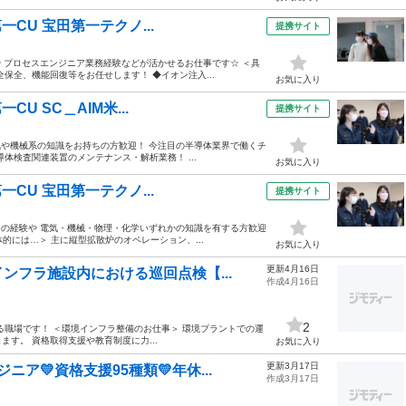
一CU 宝田第一テクノ...
提携サイト
 プロセスエンジニア業務経験などが活かせるお仕事です☆ ＜具
保全、機能回復等をお任せします！ ◆イオン注入...
お気に入り
U SC＿AIM米...
提携サイト
気や機械系の知識をお持ちの方歓迎！ 今注目の半導体業界で働くチ
導体検査関連装置のメンテナンス・解析業務！ ...
お気に入り
一CU 宝田第一テクノ...
提携サイト
ーの経験や 電気・機械・物理・化学いずれかの知識を有する方歓迎
的には…＞ 主に縦型拡散炉のオペレーション、...
お気に入り
更新4月16日
ンフラ施設内における巡回点検【...
作成4月16日
2
る職場です！ ＜環境インフラ整備のお仕事＞ 環境プラントでの運
す。 資格取得支援や教育制度に力...
お気に入り
更新3月17日
ア💛資格支援95種類💛年休...
作成3月17日