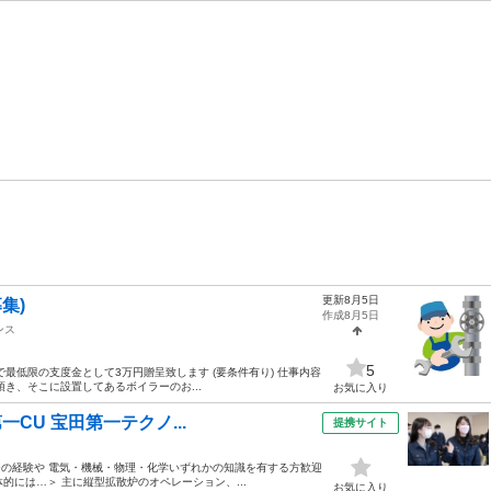
更新8月5日
集)
作成8月5日
ンス
5
最低限の支度金として3万円贈呈致します (要条件有り) 仕事内容
頂き、そこに設置してあるボイラーのお...
お気に入り
一CU 宝田第一テクノ...
提携サイト
ーの経験や 電気・機械・物理・化学いずれかの知識を有する方歓迎
的には…＞ 主に縦型拡散炉のオペレーション、...
お気に入り