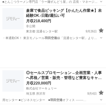
■とんこつラーメン専門店「ラー麺ずんどう屋」の 店長・マネージャ
ー候補として、 店舗運営の全てをお任せします。 ■営業業務 ・QSCA
東京
大田区
飲食
倉庫で食品ピッキング【かんたん作業★】未
の向上 ・調理や接客などの業務全般 ・食材や備品の発注 ・衛生管理
経験OK♪日勤/週払い可
■店舗運営業務 ...
月収218,400円
非公開
東京都 流通センター駅
9月26日
・車通勤OK！ 東京モノレール
羽田空港
線「流通センター駅」より車
で7分、徒…
東京
大田区
流通センター駅
工場
未経験
◎セールスプロモーション→企画営業・人事
へ昇格／営業・販売・管理など豊富なキャ…
月収220,000円
株式会社マーキュリー
埼玉県 所沢市
9月4日
用センター ■ビジネスセンター ■
羽田空港
オフィス --------…