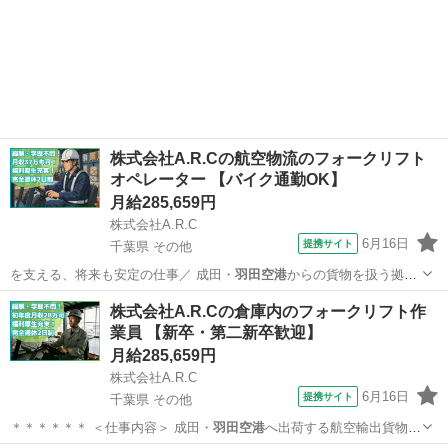
株式会社A.R.Cの航空物流のフォークリフト
オペレーター 【バイク通勤OK】
月給285,659円
株式会社A.R.C
6月16日
提携サイト
千葉県 その他
を支える、将来も安定の仕事／ 成田・
羽田空港
からの貨物を扱う拠点
です。 仕事量が…
千葉
その他
工場
株式会社A.R.Cの倉庫内のフォークリフト作
業員 【新卒・第二新卒歓迎】
月給285,659円
株式会社A.R.C
6月16日
提携サイト
千葉県 その他
＊＊＊＊＊＊ ＜仕事内容＞ 成田・
羽田空港
へ出荷する航空輸出貨物の
倉庫にてフ…