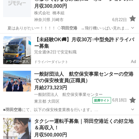
月収300,000円
株式会社 橋本組
神奈川県 川崎市
6月22日
夏はありがたいー！！！！ ◇
羽田空港
→飛行機いっぱい見れます
✈✨ …
神奈川
川崎市
内装職人
羽田空港
【未経験OK🚚】月収30万↑中型免許ドライバ
ー募集
完全週休2日で安定転職
Ad
ドライバーダイレクト
一般財団法人 航空保安事業センターの空港
での保安検査員(正職員）
月給273,323円
一般財団法人 航空保安事業センター
6月18日
提携サイト
東京都 大田区
■
羽田空港
にて、以下の保安検査業務を行います。…
東京
大田区
その他
タクシー運転手募集｜羽田空港近くの好立地
＆高収入！
月収500,000円