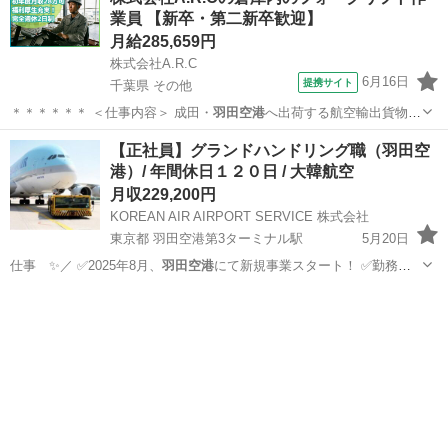
業員 【新卒・第二新卒歓迎】
月給285,659円
株式会社A.R.C
6月16日
提携サイト
千葉県 その他
＊＊＊＊＊＊ ＜仕事内容＞ 成田・
羽田空港
へ出荷する航空輸出貨物の
倉庫にてフ…
千葉
その他
工場
【正社員】グランドハンドリング職（羽田空
港）/ 年間休日１２０日 / 大韓航空
月収229,200円
KOREAN AIR AIRPORT SERVICE 株式会社
東京都 羽田空港第3ターミナル駅
5月20日
仕事 ✨／ ✅2025年8月、
羽田空港
にて新規事業スタート！ ✅勤務地
は…
東京
大田区
羽田空港第3ターミナル駅
その他
未経験