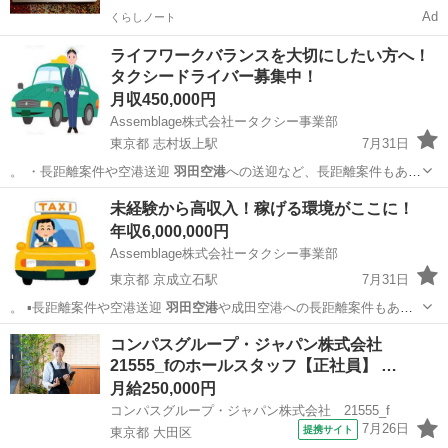
Ad
くらしノート
ライフワークバランスを大切にしたい方へ！
タクシードライバー募集中！
月収450,000円
Assemblage株式会社ータクシー事業部
東京都 志村坂上駅
7月31日
。 ・長距離案件や空港送迎
羽田空港
への送迎など、長距離案件もあ
り。自分…
東京
北区
志村坂上駅
ドライバー
未経験
未経験から高収入！稼げる環境がここに！
年収6,000,000円
Assemblage株式会社ータクシー事業部
東京都 京成立石駅
7月31日
。 ▪長距離案件や空港送迎
羽田空港
や成田空港への長距離案件もあ
り、収入…
東京
葛飾区
京成立石駅
ドライバー
未経験
コンパスグループ・ジャパン株式会社
21555_fのホールスタッフ【正社員】 …
月給250,000円
コンパスグループ・ジャパン株式会社 21555_f
7月26日
提携サイト
東京都 大田区