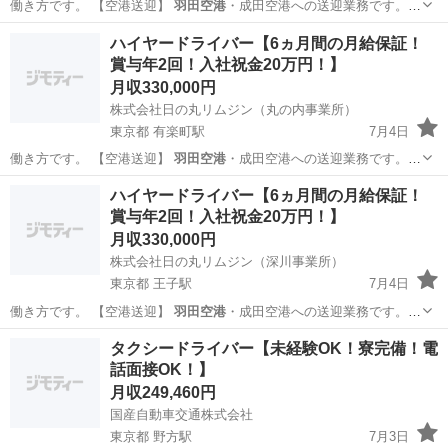
働き方です。 【空港送迎】
羽田空港
・成田空港への送迎業務です。
…
東京
北区
王子駅
ドライバー
未経験
ハイヤードライバー【6ヵ月間の月給保証！
賞与年2回！入社祝金20万円！】
月収330,000円
株式会社日の丸リムジン（丸の内事業所）
東京都 有楽町駅
7月4日
働き方です。 【空港送迎】
羽田空港
・成田空港への送迎業務です。
…
東京
千代田区
有楽町駅
ドライバー
未経験
ハイヤードライバー【6ヵ月間の月給保証！
賞与年2回！入社祝金20万円！】
月収330,000円
株式会社日の丸リムジン（深川事業所）
東京都 王子駅
7月4日
働き方です。 【空港送迎】
羽田空港
・成田空港への送迎業務です。
…
東京
江東区
王子駅
ドライバー
未経験
タクシードライバー【未経験OK！寮完備！電
話面接OK！】
月収249,460円
国産自動車交通株式会社
東京都 野方駅
7月3日