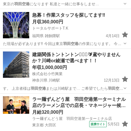
東京の
羽田空港
になります 私達と一緒に仕事をしませ…
福岡
福岡市
雑餉隈駅
その他
災害復旧
急募！作業スタッフを探してます‼️
月収360,000円
トータルサポートT.K
福岡県 雑餉隈駅
4月14日
た現場が必ずあります‼️ 今回は東京
羽田空港
の作業になります。 今年
の５月20日…
福岡
福岡市
雑餉隈駅
その他
建築関係トントントン👷🏽‍♂️🔰鳶やりません
か？川崎or綾瀬で選べます！！
年収1,000,000円
株式会社小竹興業
神奈川県 川崎駅
12月13日
す。 上京者様は
羽田空港
または川崎駅まで… ご希望でしたら
羽田空港
または、川崎駅ま…
神奈川
川崎市
川崎駅
土木
ラー麺ずんどう屋 羽田空港第一ターミナル
店のラーメン店での店長・マネージャー候…
月給320,000円
ラー麺ずんどう屋 羽田空港第一ターミナル店
5月5日
提携サイト
東京都 大田区