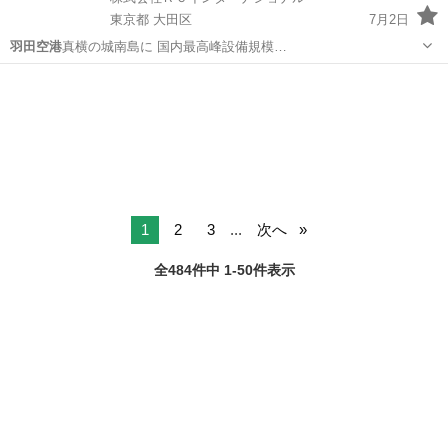
東京都 大田区
7月2日
羽田空港
真横の城南島に 国内最高峰設備規模…
東京
大田区
その他
1
2
3
...
次へ
全484件中 1-50件表示