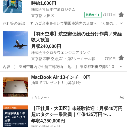
時給1,600円
株式会社日本空港ロジテム
7月11日
提携サイト
東京都 大田区
汚れ等の確認 ▼ カゴ台車を引いて
羽田空港
内の店舗へ （人気のお
土産品等）歩い…
東京
大田区
倉庫管理
【羽田空港】航空郵便物の仕分け作業／未経
験大歓迎
月収240,000円
株式会社クロサワエンジニアリング
東京都 羽田空港第1・第2ターミナル駅
7月9日
内容 】
羽田空港
内での航空郵便物… 地 】 東京都
羽田空港
3-1-3
西貨… ★京急空港線「
羽田空港
第1・第2ターミ… 東京モノレール「
羽
東京
大田区
羽田空港第1・第2ターミナル駅
倉庫管理
MacBook Air 13インチ 0円
田空港
第1ターミナル駅…
抽選でプレゼント！応募は1分
羽田空港
Ad
くらしノート
【正社員・大田区】未経験歓迎！月収40万円
超のタクシー乗務員｜年俸435万円〜…
年収4,350,000円