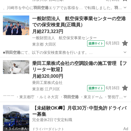
、川崎市を中心に
羽田空港
エリアでお客様を… で転職しました。
羽田
空港
を中心とした営業…
神奈川
川崎市
宮崎台駅
ドライバー
未経験
一般財団法人 航空保安事業センターの空港
での保安検査員(正職員）
月給273,323円
一般財団法人 航空保安事業センター
6月18日
提携サイト
東京都 大田区
■
羽田空港
にて、以下の保安検査業務を行います。…
東京
大田区
その他
乗田工業株式会社の空調設備の施工管理 【フ
リーター歓迎】
月給320,000円
乗田工業株式会社
6月16日
提携サイト
東京都 江戸川区
￣￣￣ ・東京都庁 ・ルミネ大宮 ・
羽田空港
・東京ドーム ・警視庁葛
西警察署 …
東京
江戸川区
施工管理
【未経験OK🚚】月収30万↑中型免許ドライバ
ー募集
完全週休2日で安定転職
Ad
ドライバーダイレクト