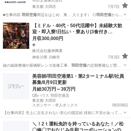
羽田交通株式会社
東京都 大田区
7月7日
■仕事内容
羽田空港
周辺をはじめ、東… 入ります） ◎
羽田空港
からの
長距離客が…
東京
大田区
サービス業
未経験
【ミドル・40代・50代活躍中】未経験大歓
迎・即入寮!日払い・寮あり(3食付き…
月収300,000円
株式会社藤伸興業
神奈川県 川崎市
7月3日
線の線路整備や新橋駅レンガ改修工事、
羽田空港
の定期整備など歴史
に残る大規模建築物…
神奈川
川崎市
その他
美容師/羽田空港第1・第2ターミナル駅/社員
募集/8月9日更新
月給30万円～39万円
QBハウス 羽田空港店
東京都 大田区
スポンサー：求人ボックス
08月09日
【仕事内容】売上に左右されない安心の固定給 技術に不安があっても
充実した育成環境あり! <募集職種> 美容師 <仕事内容> お客様へのヘ
正社員
＼！2ｔ運転免許を持っているあなた！／松
アカット、及び接客サービス 研修施設や研修店舗での技術・サービス
〇修〇でおなじみ生和コーポレーションの…
トレーニング 今までの美容師...