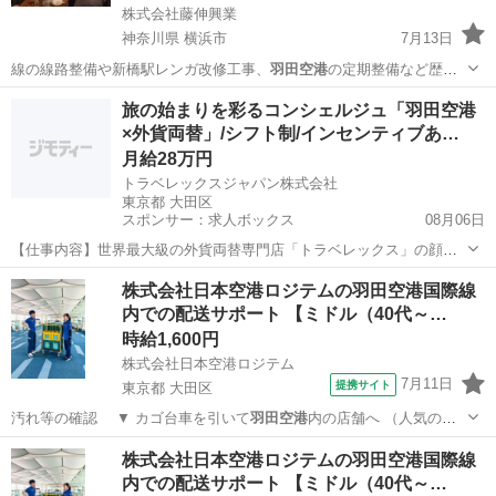
株式会社藤伸興業
神奈川県 横浜市
7月13日
線の線路整備や新橋駅レンガ改修工事、
羽田空港
の定期整備など歴史
に残る大規模建築物…
神奈川
横浜市
その他
50代
旅の始まりを彩るコンシェルジュ「羽田空港
×外貨両替」/シフト制/インセンティブあ…
月給28万円
トラベレックスジャパン株式会社
東京都 大田区
スポンサー：求人ボックス
08月06日
【仕事内容】世界最大級の外貨両替専門店「トラベレックス」の顔と
して、旅の始まりと終わりをサポートするお仕事です。お客様からの
正社員
株式会社日本空港ロジテムの羽田空港国際線
「ありがとう」が直接聞ける、やりがいの大きなポジションです。 コ
内での配送サポート 【ミドル（40代～…
コが魅力!働きやすさも抜群 年間休日122...
時給1,600円
株式会社日本空港ロジテム
7月11日
提携サイト
東京都 大田区
汚れ等の確認 ▼ カゴ台車を引いて
羽田空港
内の店舗へ （人気のお
土産品等）歩い…
東京
大田区
倉庫管理
株式会社日本空港ロジテムの羽田空港国際線
内での配送サポート 【ミドル（40代～…