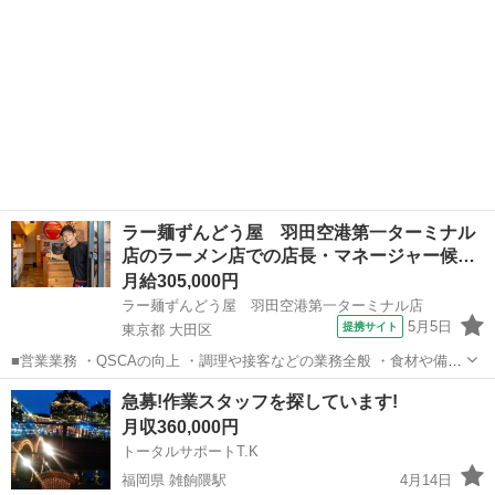
ラー麺ずんどう屋 羽田空港第一ターミナル
店のラーメン店での店長・マネージャー候…
月給305,000円
ラー麺ずんどう屋 羽田空港第一ターミナル店
5月5日
提携サイト
東京都 大田区
■営業業務 ・QSCAの向上 ・調理や接客などの業務全般 ・食材や備品
の発注 ・衛生管理 ■店舗運営業務 ・アルバイトスタッフ採用業務 ・
東京
大田区
飲食
急募!作業スタッフを探しています!
スタッフの育成、指導 ・スタッフのシフト管理 ・売上獲得のための施
月収360,000円
策立案と行動 ・...
トータルサポートT.K
福岡県 雑餉隈駅
4月14日