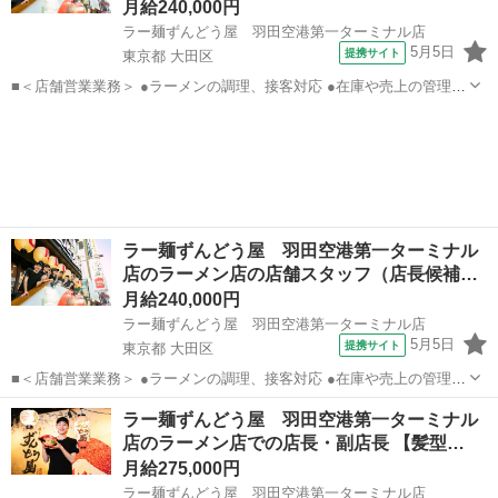
月給240,000円
ラー麺ずんどう屋 羽田空港第一ターミナル店
5月5日
提携サイト
東京都 大田区
■＜店舗営業業務＞ ●ラーメンの調理、接客対応 ●在庫や売上の管理 ●
衛生管理 ●食材・備品の発注 ＜店舗管理業務＞ ●スタッフの育成・採
東京
大田区
飲食
用 ●スタッフのシフト管理 ●水光熱費・人件費管理 ●食材ロス削減...
ラー麺ずんどう屋 羽田空港第一ターミナル
店のラーメン店の店舗スタッフ（店長候補…
月給240,000円
ラー麺ずんどう屋 羽田空港第一ターミナル店
5月5日
提携サイト
東京都 大田区
■＜店舗営業業務＞ ●ラーメンの調理、接客対応 ●在庫や売上の管理 ●
衛生管理 ●食材・備品の発注 ＜店舗管理業務＞ ●スタッフの育成・採
東京
大田区
飲食
ラー麺ずんどう屋 羽田空港第一ターミナル
用 ●スタッフのシフト管理 ●水光熱費・人件費管理 ●食材ロス削減...
店のラーメン店での店長・副店長 【髪型…
月給275,000円
ラー麺ずんどう屋 羽田空港第一ターミナル店