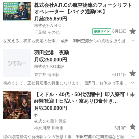
千葉
その他
工場
株式会社A.R.Cの航空物流のフォークリフト
オペレーター 【バイク通勤OK】
月給285,659円
株式会社A.R.C
6月16日
提携サイト
千葉県 その他
を支える、将来も安定の仕事／ 成田・
羽田空港
からの貨物を扱う拠点
です。 仕事量が…
千葉
その他
工場
羽田空港 夜勤
月収250,000円
株式会社KO建設
東京都 蒲田駅
6月11日
初めまして、正社員雇用の募集になります。 週5日、お休みは不定休
になります。 おもな作業内容に関しては、滑走路の点検と改良工事 初
東京
大田区
蒲田駅
その他
【ミドル・40代・50代活躍中】即入寮可！未
めての方も1から覚えて頂きたく募集させて頂きます。 夜間作業で7月
経験歓迎！日払い・寮あり(3食付き…
から6ヶ月間の作業になりま...
月収300,000円
株式会社藤伸興業
神奈川県 川崎市
6月9日
線の線路整備や新橋駅レンガ改修工事、
羽田空港
の定期整備など歴史