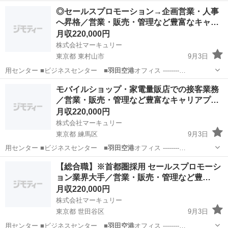
務≫ ◇アルバイトスタッフの採用・育成 ◇スタッフのシフト管理 ◇
東京
大田区
飲食
◎セールスプロモーション→企画営業・人事
在庫・売上の管理 ラー麺 ずんどう屋の店長候補として 店舗の運営・
へ昇格／営業・販売・管理など豊富なキャ…
管理をお願いします。 ...
月収220,000円
株式会社マーキュリー
東京都 東村山市
9月3日
用センター ■ビジネスセンター ■
羽田空港
オフィス --------…
東京
東村山市
その他
社員
モバイルショップ・家電量販店での接客業務
／営業・販売・管理など豊富なキャリアプ…
月収220,000円
株式会社マーキュリー
東京都 練馬区
9月3日
用センター ■ビジネスセンター ■
羽田空港
オフィス --------…
東京
練馬区
その他
業務
【総合職】※首都圏採用 セールスプロモーシ
ョン業界大手／営業・販売・管理など豊…
月収220,000円
株式会社マーキュリー
東京都 世田谷区
9月3日
用センター ■ビジネスセンター ■
羽田空港
オフィス --------…