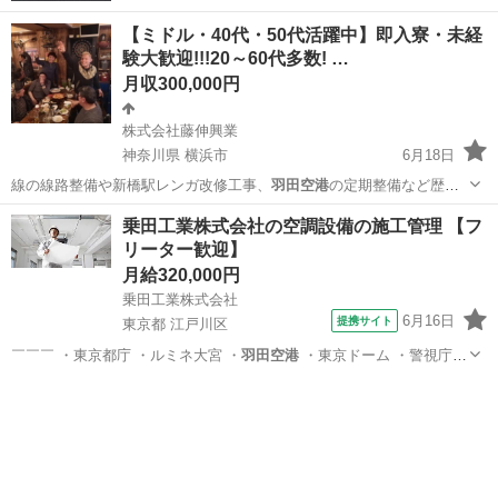
【ミドル・40代・50代活躍中】即入寮・未経
験大歓迎!!!20～60代多数! …
月収300,000円
株式会社藤伸興業
神奈川県 横浜市
6月18日
線の線路整備や新橋駅レンガ改修工事、
羽田空港
の定期整備など歴史
に残る大規模建築物…
神奈川
横浜市
その他
乗田工業株式会社の空調設備の施工管理 【フ
リーター歓迎】
月給320,000円
乗田工業株式会社
6月16日
提携サイト
東京都 江戸川区
￣￣￣ ・東京都庁 ・ルミネ大宮 ・
羽田空港
・東京ドーム ・警視庁葛
西警察署 …
東京
江戸川区
施工管理