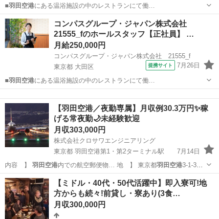
■
羽田空港
にある温浴施設の中のレストランにて働…
東京
大田区
飲食
コンパスグループ・ジャパン株式会社
21555_fのホールスタッフ【正社員】 …
月給250,000円
コンパスグループ・ジャパン株式会社 21555_f
7月26日
提携サイト
東京都 大田区
■
羽田空港
にある温浴施設の中のレストランにて働…
東京
大田区
飲食
【羽田空港／夜勤専属】月収例30.3万円✨稼
げる常夜勤🌙未経験歓迎
月収303,000円
株式会社クロサワエンジニアリング
東京都 羽田空港第1・第2ターミナル駅
7月14日
内容 】
羽田空港
内での航空郵便物… 地 】 東京都
羽田空港
3-1-3
西貨… ★京急空港線「
羽田空港
第1・第2ターミ… 東京モノレール「
羽
東京
大田区
羽田空港第1・第2ターミナル駅
倉庫管理
【ミドル・40代・50代活躍中】即入寮可!地
田空港
第1ターミナル駅…
方からも続々!前貸し・寮あり(3食…
羽田空港
月収300,000円