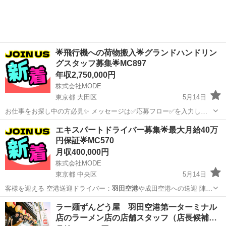
🌟飛行機への荷物搬入🌟グランドハンドリン
グスタッフ募集🌟MC897
年収2,750,000円
株式会社MODE
東京都 大田区
5月14日
お仕事をお探し中の方必見✨ メッセージは✅応募フロー✅を入力して
からお願いします。 🌟お仕事内容🌟 グランドハンドリングとは 飛行
東京
大田区
その他
業務
エキスパートドライバー募集🌟最大月給40万
機が空港に到着して 再び飛び立つまでに必要な地上業務のことです。
円保証🌟MC570
＜手...
月収400,000円
株式会社MODE
東京都 中央区
5月14日
客様を迎える 空港送迎ドライバー：
羽田空港
や成田空港への送迎 陣痛
タクシー：…
東京
中央区
ドライバー
未経験
ラー麺ずんどう屋 羽田空港第一ターミナル
店のラーメン店の店舗スタッフ（店長候補…