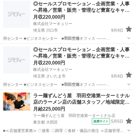
埼玉
所沢市
その他
社員
◎セールスプロモーション→企画営業・人事
へ昇格／営業・販売・管理など豊富なキャ…
月収220,000円
株式会社マーキュリー
埼玉県 川口市
9月4日
用センター ■ビジネスセンター ■
羽田空港
オフィス --------…
埼玉
川口市
その他
社員
◎セールスプロモーション→企画営業・人事
へ昇格／営業・販売・管理など豊富なキャ…
月収220,000円
株式会社マーキュリー
埼玉県 さいたま市
9月4日
用センター ■ビジネスセンター ■
羽田空港
オフィス --------…
埼玉
さいたま市
その他
社員
ラー麺ずんどう屋 羽田空港第一ターミナル
店のラーメン店の店舗スタッフ／地域限定…
月給225,000円
ラー麺ずんどう屋 羽田空港第一ターミナル店
5月5日
提携サイト
東京都 大田区
■≪店舗運営業務≫ ◇接客 ◇調理 ◇食材・備品の発注 ≪店舗管理業