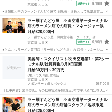
5月5日
提携サイト
東京都 大田区
■店舗拡大中のラーメンずんどう屋で 副店長・店長として店舗運営、
管理、 人材育成などをお任せします。 ～具体的には～ ＜店舗営業業
東京
大田区
飲食
ラー麺ずんどう屋 羽田空港第一ターミナル
務＞ ●ラーメンの調理、接客対応 ●在庫や売上の管理 ●衛生管理 ●食
店のラーメン店での店長・マネージャー候…
材・備品の...
月給320,000円
ラー麺ずんどう屋 羽田空港第一ターミナル店
5月5日
提携サイト
東京都 大田区
■とんこつラーメン専門店「ラー麺ずんどう屋」の 店長・マネージャ
ー候補として、 店舗運営の全てをお任せします。 ■営業業務 ・QSCA
東京
大田区
飲食
美容師・スタイリスト/羽田空港第1・第2ター
の向上 ・調理や接客などの業務全般 ・食材や備品の発注 ・衛生管理
ミナル駅/社員募集/8月9日更新
■店舗運営業務 ...
月給30万円～39万円
QBハウス 羽田空港店
東京都 大田区
スポンサー：求人ボックス
08月09日
【仕事内容】業務委託からの転職実績多数!直近3年で平均給与15%UP
平均年休120日以上 <募集職種> 美容師 <仕事内容> お客様へのヘアカ
正社員
ラー麺ずんどう屋 羽田空港第一ターミナル
ット、及び接客サービス 研修施設や研修店舗での技術・サービストレ
店のラーメン店の店舗スタッフ／地域限定…
ーニング 今までの美...
月給225,000円