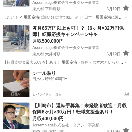
Assemblage株式会社ータクシー事業部
東京都 平和島駅
6月19日
したい！ ✔
羽田空港
に近い好立地で働… ※ ✅ 日本一
羽田空港
に近い
タクシー会… はわずか30％！
羽田空港
での付け待ちも可… 英検取得に
東京
大田区
平和島駅
ドライバー
羽田空港
🚖月65万円以上も可！？【6ヶ月×32万円保
より、
羽田空港
専用レーンでの営…
障】転職応援キャンペーン中✨
月収500,000円
Assemblage株式会社ータクシー事業部
東京都 大井町駅
6月19日
【転職支援金最大50万円】あり！
羽田空港
・銀座・六本木といった稼
げるエリアが…
東京
品川区
大井町駅
ドライバー
未経験
シール貼り
日払い 時給1400円〜
Ad
ヒバライドットコム
【川崎市】運転手募集！未経験者歓迎！月収
保障6ヶ月×30万円！転職支援金あり！
月収400,000円
Assemblage株式会社ータクシー事業部
神奈川県 宮崎台駅
6月19日