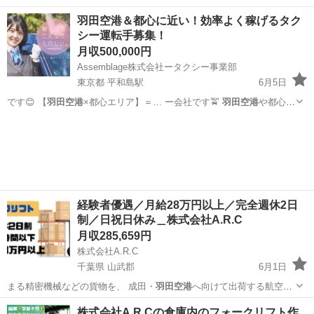
に残る大規模建築物…
神奈川
川崎市
その他
羽田空港＆都心に近い！効率よく稼げるタク
シー運転手募集！
月収500,000円
Assemblage株式会社ータクシー事業部
東京都 平和島駅
6月5日
です😊 【
羽田空港
×都心エリア】＝… ー会社です🚖
羽田空港
や都心近
郊に位置… つの強み】 ①
羽田空港
に近いからこそ、…
東京
大田区
平和島駅
ドライバー
羽田空港
経験者優遇／月給28万円以上／完全週休2日
制／日祝日休み＿株式会社A.R.C
月収285,659円
株式会社A.R.C
千葉県 山武郡
6月1日
まる精密機械などの貨物を、 成田・
羽田空港
へ向けて出荷する航空物
流業務です。 …
千葉
山武郡
物流
株式会社A.R.Cの倉庫内のフォークリフト作