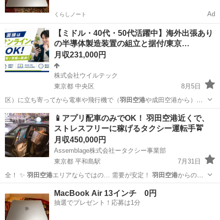
Ad
くらしノート
【ミドル・40代・50代活躍中】海外出張あり
の半導体製造装置の組立と据付/東京…
月収231,000円
株式会社ウイルテック
東京都 中央区
8月5日
区）に立ち寄ってから電車や飛行機で（
羽田空港
や成田空港から）赴
任先へ☆ 出張から…
東京
中央区
その他
未経験
📱アプリ配車のみでOK！ 羽田空港近くで、
ストレスフリーに稼げるタクシー運転手🚖
月収450,000円
Assemblage株式会社ータクシー事業部
東京都 平和島駅
7月31日
全！ ✨
羽田空港
エリアならではの… 需要が安定！
羽田空港
からの送
迎ニーズ…
東京
大田区
平和島駅
ドライバー
アプリ
MacBook Air 13インチ 0円
抽選でプレゼント！応募は1分