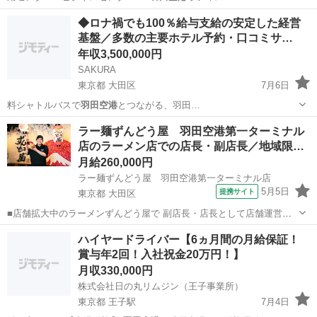
東京
世田谷区
その他
社員
◆ロナ禍でも100％給与支給の安定した経営
基盤／多数の主要ホテル予約・口コミサ…
年収3,500,000円
SAKURA
東京都 大田区
7月6日
料シャトルバスで
羽田空港
とつながる、羽田…
東京
大田区
ホテル
社員
ラー麺ずんどう屋 羽田空港第一ターミナル
店のラーメン店での店長・副店長／地域限…
月給260,000円
ラー麺ずんどう屋 羽田空港第一ターミナル店
5月5日
提携サイト
東京都 大田区
■店舗拡大中のラーメンずんどう屋で 副店長・店長として店舗運営、
管理、 人材育成などをお任せします。 ～具体的には～ ＜店舗営業業
東京
大田区
飲食
ハイヤードライバー【6ヵ月間の月給保証！
務＞ ●ラーメンの調理、接客対応 ●在庫や売上の管理 ●衛生管理 ●食
賞与年2回！入社祝金20万円！】
材・備品の...
月収330,000円
株式会社日の丸リムジン（王子事業所）
東京都 王子駅
7月4日