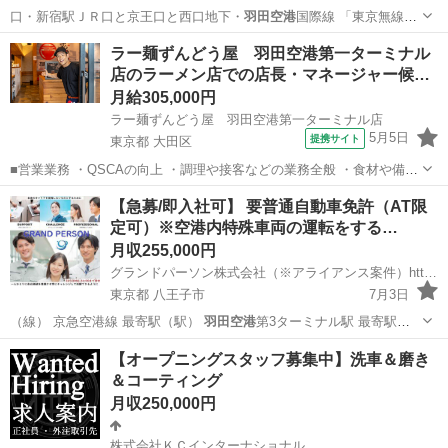
口・新宿駅ＪＲ口と京王口と西口地下・
羽田空港
国際線 「東京無線グ
ループ専用…
東京
練馬区
野方駅
ドライバー
未経験
ラー麺ずんどう屋 羽田空港第一ターミナル
店のラーメン店での店長・マネージャー候…
月給305,000円
ラー麺ずんどう屋 羽田空港第一ターミナル店
5月5日
提携サイト
東京都 大田区
■営業業務 ・QSCAの向上 ・調理や接客などの業務全般 ・食材や備品
の発注 ・衛生管理 ■店舗運営業務 ・アルバイトスタッフ採用業務 ・
東京
大田区
飲食
【急募/即入社可】 要普通自動車免許（AT限
スタッフの育成、指導 ・スタッフのシフト管理 ・売上獲得のための施
定可）※空港内特殊車両の運転をする…
策立案と行動 ・...
月収255,000円
グランドパーソン株式会社（※アライアンス案件）https://grandperson.net/
東京都 八王子市
7月3日
（線） 京急空港線 最寄駅（駅）
羽田空港
第3ターミナル駅 最寄駅
（交通手段…
東京
八王子市
工場
フルタイム
【オープニングスタッフ募集中】洗車＆磨き
＆コーティング
月収250,000円
株式会社ＫＣインターナショナル