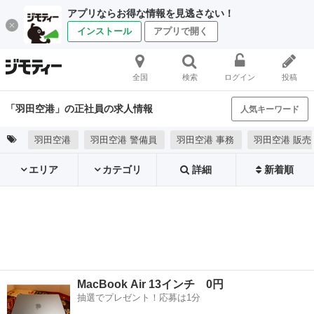
アプリならお得な情報を見逃さない！
インストール
アプリで開く
全国
検索
ログイン
投稿
「羽田空港」の正社員の求人情報
人気キーワード
羽田空港
羽田空港 警備員
羽田空港 事務
羽田空港 販売
エリア
カテゴリ
詳細
新着順
MacBook Air 13インチ 0円
抽選でプレゼント！応募は1分