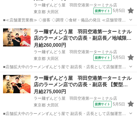
ラー麺ずんどう屋 羽田空港第一ターミナル店
5月5日
提携サイト
東京都 大田区
■≪店舗運営業務≫ ◇接客 ◇調理 ◇食材・備品の発注 ≪店舗管理業
務≫ ◇アルバイトスタッフの採用・育成 ◇スタッフのシフト管理 ◇
東京
大田区
飲食
ラー麺ずんどう屋 羽田空港第一ターミナル
在庫・売上の管理 ラー麺 ずんどう屋の店長候補として 店舗の運営・
店のラーメン店での店長・副店長／地域限…
管理をお願いします。 ...
月給260,000円
ラー麺ずんどう屋 羽田空港第一ターミナル店
5月5日
提携サイト
東京都 大田区
■店舗拡大中のラーメンずんどう屋で 副店長・店長として店舗運営、
管理、 人材育成などをお任せします。 ～具体的には～ ＜店舗営業業
東京
大田区
飲食
ラー麺ずんどう屋 羽田空港第一ターミナル
務＞ ●ラーメンの調理、接客対応 ●在庫や売上の管理 ●衛生管理 ●食
店のラーメン店での店長・副店長 【髪型…
材・備品の...
月給275,000円
ラー麺ずんどう屋 羽田空港第一ターミナル店
5月5日
提携サイト
東京都 大田区
■店舗拡大中のラーメンずんどう屋で 副店長・店長として店舗運営、
管理、 人材育成などをお任せします。 ～具体的には～ ＜店舗営業業
東京
大田区
飲食
務＞ ●ラーメンの調理、接客対応 ●在庫や売上の管理 ●衛生管理 ●食
材・備品の...