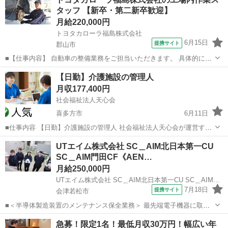
タッフ 【新卒・第二新卒歓迎】
月給220,000円
トヨタカローラ福島株式会社
6月15日
提携サイト
郡山市
■【仕事内容】 自動車の整備業務をご担当いただきます。 具体的に
は… ・自動車の点検・整備 （車検、12ヶ月点検、6ヶ月点検、オイル/
福島
郡山市
メンテナンス
【日勤】介護施設の管理人
タイヤ交換、故障修理と点検、整備内容の説明など） ・引き取り・納
月収177,400円
車 カローラ・パッソなど...
社会福祉法人天心会
喜多方市
6月11日
■仕事内容 【日勤】介護施設の管理人 社会福祉法人天心会が運営する
介護施設の管理業務をお任せします。 ・施設管理、点検、修理受付、
福島
喜多方市
守衛
UTエイム株式会社 SC＿AIM北日本第一CU
修理立会 ・故障設備修理手配、応急処置 ・施設整備計画立案、実行
SC＿AIM門田CF《AEN…
・運転管理及...
月給250,000円
UTエイム株式会社 SC＿AIM北日本第一CU SC＿AIM門田CF《AENL1C》
7月18日
提携サイト
会津若松市
■＜半導体製造装置のメンテナンス保全業務＞ 最先端電子機器に取り
付けられる半導体の製造工場でのお仕事♪ 未経験の方でも安心！ 半導
福島
会津若松市
マンション管理
急募！限定1名！最低月収30万円！幅広い年
体に関する基礎知識の研修から始まり、親切・丁寧な指導のもと基本