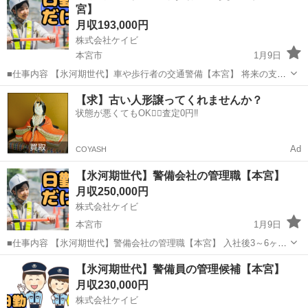
宮】
引き取り・納車 カロー...
月収193,000円
株式会社ケイビ
本宮市
1月9日
■仕事内容 【氷河期世代】車や歩行者の交通警備【本宮】 将来の支店
長や警備隊長、人事、総務などの管理職候補として警備業務全般をお
福島
本宮市
警備員
未経験
【求】古い人形譲ってくれませんか？
任せします。 ・スーバーや施設の駐車場内での案内、誘導 ・イベント
状態が悪くてもOK🙆‍♀️査定0円‼️
会場での人の整理、...
Ad
COYASH
【氷河期世代】警備会社の管理職【本宮】
月収250,000円
株式会社ケイビ
本宮市
1月9日
■仕事内容 【氷河期世代】警備会社の管理職【本宮】 入社後3～6ヶ月
程度は、交通誘導警備業務検定２級の資格取得と当社の業務体制等を
福島
本宮市
警備員
業務
【氷河期世代】警備員の管理候補【本宮】
知って頂く為に現場に出て頂きますが、その後は管理職候補として、
月収230,000円
事務所にて支店長補佐など...
株式会社ケイビ