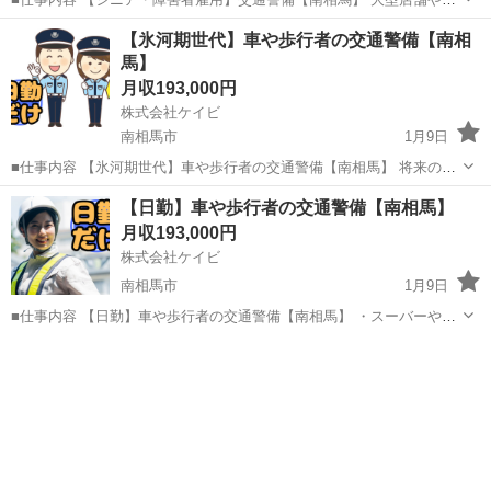
ーパーなどの駐車場における警備業務、工事現場等での交通誘導をお
福島
南相馬市
警備員
障害者雇用
【氷河期世代】車や歩行者の交通警備【南相
任せします。 立ち仕事ではありますが、力を使う仕事はありません。
馬】
年齢を問わず活躍できる...
月収193,000円
株式会社ケイビ
南相馬市
1月9日
■仕事内容 【氷河期世代】車や歩行者の交通警備【南相馬】 将来の支
店長や警備隊長、人事、総務などの管理職候補として警備業務全般を
福島
南相馬市
警備員
未経験
【日勤】車や歩行者の交通警備【南相馬】
お任せします。 ・スーバーや施設の駐車場内での案内、誘導 ・イベン
月収193,000円
ト会場での人の整理...
株式会社ケイビ
南相馬市
1月9日
■仕事内容 【日勤】車や歩行者の交通警備【南相馬】 ・スーバーや施
設の駐車場内での案内、誘導 ・イベント会場での人の整理、駐車場案
福島
南相馬市
警備員
内 ・工事現場等での車両、歩行者の誘導 ※基本2名~3名体制で現場に
付きます。 ...