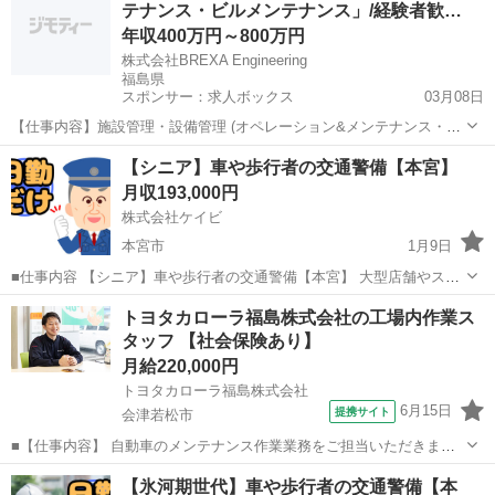
テナンス・ビルメンテナンス」/経験者歓…
齢を問わず活躍できる環...
年収400万円～800万円
株式会社BREXA Engineering
福島県
スポンサー：求人ボックス
03月08日
【仕事内容】施設管理・設備管理 (オペレーション&メンテナンス・ビ
ルメンテナンス) 年収 400万円～800万円 (経験能力考慮の上優遇) 勤務
正社員
【シニア】車や歩行者の交通警備【本宮】
地 山梨県 仕事内容 <職務内容> 全国の産業プラントや大規模施設にお
月収193,000円
ける、機械設備お...
株式会社ケイビ
本宮市
1月9日
■仕事内容 【シニア】車や歩行者の交通警備【本宮】 大型店舗やスー
パーなどの駐車場における警備業務、工事現場等での交通誘導をお任
福島
本宮市
警備員
未経験
トヨタカローラ福島株式会社の工場内作業ス
せします。 立ち仕事ではありますが、力を使う仕事はありません。年
タッフ 【社会保険あり】
齢を問わず活躍できる環...
月給220,000円
トヨタカローラ福島株式会社
6月15日
提携サイト
会津若松市
■【仕事内容】 自動車のメンテナンス作業業務をご担当いただきま
す。 具体的には… ・自動車の点検・整備 （車検、12ヶ月点検、6ヶ月
福島
会津若松市
メンテナンス
【氷河期世代】車や歩行者の交通警備【本
点検、オイル/タイヤ交換、故障修理と点検、整備内容の説明など） ・