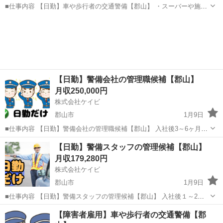
■仕事内容 【日勤】車や歩行者の交通警備【郡山】 ・スーバーや施設
の駐車場内での案内、誘導 ・イベント会場での人の整理、駐車場案内
福島
郡山市
警備員
未経験
・工事現場等での車両、歩行者の誘導 ※基本2名~3名体制で現場に付
きます。 ...
【日勤】警備会社の管理職候補【郡山】
月収250,000円
株式会社ケイビ
郡山市
1月9日
■仕事内容 【日勤】警備会社の管理職候補【郡山】 入社後3～6ヶ月程
度は、当社の業務体制等を知って頂く為に現場に出て頂きますが、そ
福島
郡山市
警備員
業務
【日勤】警備スタッフの管理候補【郡山】
の後は管理職候補として、事務所での支店長補佐などをお任せしま
月収179,280円
す。 【入社時】 ・交...
株式会社ケイビ
郡山市
1月9日
■仕事内容 【日勤】警備スタッフの管理候補【郡山】 入社後１～2年
は警備業務で経験を積んで頂いた後、幹部候補として事務所での管理
福島
郡山市
警備員
【障害者雇用】車や歩行者の交通警備【郡
業務をお任せします。 【入社時】 ・交通誘導警備 、車両・歩行者の