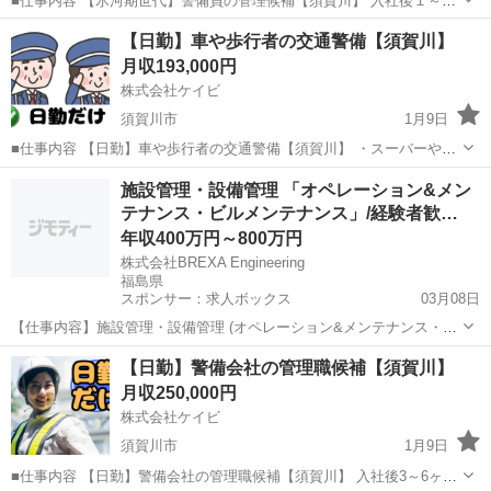
■仕事内容 【氷河期世代】警備員の管理候補【須賀川】 入社後１～2
年は警備業務で経験を積んで頂いた後、幹部候補として事務所での管
福島
須賀川市
警備員
【日勤】車や歩行者の交通警備【須賀川】
理業務をお任せします。 【入社時】 ・交通誘導警備 、車両・歩行者
月収193,000円
の誘導 ・駐車場...
株式会社ケイビ
須賀川市
1月9日
■仕事内容 【日勤】車や歩行者の交通警備【須賀川】 ・スーバーや施
設の駐車場内での案内、誘導 ・イベント会場での人の整理、駐車場案
福島
須賀川市
警備員
未経験
施設管理・設備管理 「オペレーション&メン
内 ・工事現場等での車両、歩行者の誘導 ※基本2名~3名体制で現場に
テナンス・ビルメンテナンス」/経験者歓…
付きます。 ...
年収400万円～800万円
株式会社BREXA Engineering
福島県
スポンサー：求人ボックス
03月08日
【仕事内容】施設管理・設備管理 (オペレーション&メンテナンス・ビ
ルメンテナンス) 年収 400万円～800万円 (経験能力考慮の上優遇) 勤務
正社員
【日勤】警備会社の管理職候補【須賀川】
地 秋田県 仕事内容 <職務内容> 全国の産業プラントや大規模施設にお
月収250,000円
ける、機械設備お...
株式会社ケイビ
須賀川市
1月9日
■仕事内容 【日勤】警備会社の管理職候補【須賀川】 入社後3～6ヶ月