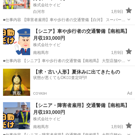
株式会社ケイビ
白河市
1月9日
■仕事内容 【障害者雇用】車や歩行者の交通警備【白河】 スーパー、
大型施設などの駐車場や工事現場にて車や歩行者の安全を守るお仕事
福島
白河市
警備員
【シニア】車や歩行者の交通警備【南相馬】
です。交通誘導をしたり、駐車場の案内をお任せします。初めての方
月収193,000円
でも、きちんと教育指導を行...
株式会社ケイビ
南相馬市
1月9日
■仕事内容 【シニア】車や歩行者の交通警備【南相馬】 大型店舗やス
ーパーなどの駐車場における警備業務、工事現場等での交通誘導をお
福島
南相馬市
警備員
【求・古い人形】夏休みに出てきたもの
任せします。 立ち仕事ではありますが、力を使う仕事はありません。
状態が悪くてもOK🙆‍♀️査定0円‼️
年齢を問わず活躍できる...
Ad
COYASH
【シニア・障害者雇用】交通警備【南相馬】
月収193,000円
株式会社ケイビ
南相馬市
1月9日
■仕事内容 【シニア・障害者雇用】交通警備【南相馬】 大型店舗やス