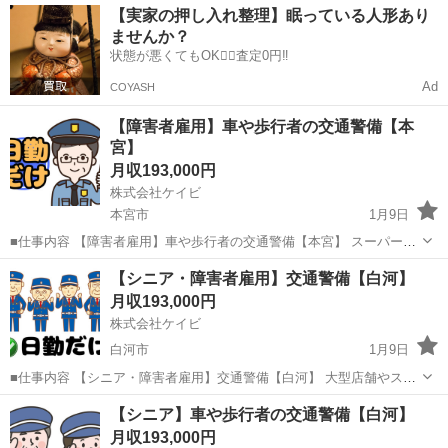
福島
本宮市
警備員
【実家の押し入れ整理】眠っている人形あり
業務をお任せします。 【入社時】 ・交通誘導警備 、車両・歩行者の
ませんか？
誘導 ・駐車場警...
状態が悪くてもOK🙆‍♀️査定0円‼️
Ad
COYASH
【障害者雇用】車や歩行者の交通警備【本
宮】
月収193,000円
株式会社ケイビ
本宮市
1月9日
■仕事内容 【障害者雇用】車や歩行者の交通警備【本宮】 スーパー、
大型施設などの駐車場や工事現場にて車や歩行者の安全を守るお仕事
福島
本宮市
警備員
障害者雇用
【シニア・障害者雇用】交通警備【白河】
です。交通誘導をしたり、駐車場の案内をお任せします。初めての方
月収193,000円
でも、きちんと教育指導を行...
株式会社ケイビ
白河市
1月9日
■仕事内容 【シニア・障害者雇用】交通警備【白河】 大型店舗やスー
パーなどの駐車場における警備業務、工事現場等での交通誘導をお任
福島
白河市
警備員
障害者雇用
【シニア】車や歩行者の交通警備【白河】
せします。 立ち仕事ではありますが、力を使う仕事はありません。年
月収193,000円
齢を問わず活躍できる環...