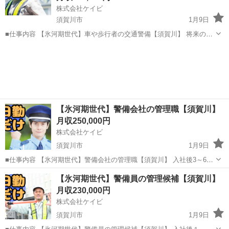
株式会社ケイビ
須賀川市
1月9日
■仕事内容 【氷河期世代】車や歩行者の交通警備【須賀川】 将来の支
店長や警備隊長、人事、総務などの管理職候補として警備業務全般を
福島
須賀川市
警備員
未経験
お任せします。 ・スーバーや施設の駐車場内での案内、誘導 ・イベン
ト会場での人の整理...
【氷河期世代】警備会社の管理職【須賀川】
月収250,000円
株式会社ケイビ
須賀川市
1月9日
■仕事内容 【氷河期世代】警備会社の管理職【須賀川】 入社後3～6ヶ
月程度は、交通誘導警備業務検定２級の資格取得と当社の業務体制等
福島
須賀川市
警備員
業務
【氷河期世代】警備員の管理候補【須賀川】
を知って頂く為に現場に出て頂きますが、その後は管理職候補とし
月収230,000円
て、事務所にて支店長補佐な...
株式会社ケイビ
須賀川市
1月9日