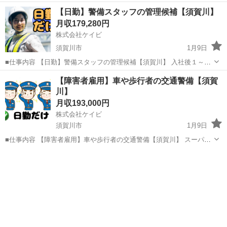
程度は、当社の業務体制等を知って頂く為に現場に出て頂きますが、
福島
須賀川市
警備員
業務
【日勤】警備スタッフの管理候補【須賀川】
その後は管理職候補として、事務所での支店長補佐などをお任せしま
月収179,280円
す。 【入社時】 ・...
株式会社ケイビ
須賀川市
1月9日
■仕事内容 【日勤】警備スタッフの管理候補【須賀川】 入社後１～2
年は警備業務で経験を積んで頂いた後、幹部候補として事務所での管
福島
須賀川市
警備員
業務
【障害者雇用】車や歩行者の交通警備【須賀
理業務をお任せします。 【入社時】 ・交通誘導警備 、車両・歩行者
川】
の誘導 ・駐車場...
月収193,000円
株式会社ケイビ
須賀川市
1月9日
■仕事内容 【障害者雇用】車や歩行者の交通警備【須賀川】 スーパ
ー、大型施設などの駐車場や工事現場にて車や歩行者の安全を守るお
福島
須賀川市
警備員
障害者雇用
仕事です。交通誘導をしたり、駐車場の案内をお任せします。初めて
の方でも、きちんと教育指導を...