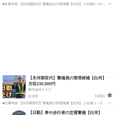
■仕事内容 【氷河期世代】警備会社の管理職【白河】 入社後3～6ヶ月
程度は、交通誘導警備業務検定２級の資格取得と当社の業務体制等を
福島
白河市
警備員
業務
知って頂く為に現場に出て頂きますが、その後は管理職候補として、
事務所にて支店長補佐など...
【氷河期世代】警備員の管理候補【白河】
月収230,000円
株式会社ケイビ
白河市
1月9日
■仕事内容 【氷河期世代】警備員の管理候補【白河】 入社後１～2年
は警備業務で経験を積んで頂いた後、幹部候補として事務所での管理
福島
白河市
警備員
業務
【日勤】車や歩行者の交通警備【白河】
業務をお任せします。 【入社時】 ・交通誘導警備 、車両・歩行者の