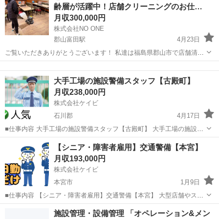
齢層が活躍中！店舗クリーニングのお仕…
作業がしっかり覚えられる環境で...
月収300,000円
株式会社NO ONE
郡山富田駅
4月23日
ご覧いただきありがとうございます！ 私達は福島県郡山市で店舗清掃
を行う会社です✨ 夜間にコンビニやドラッグストア、飲食店などの清
福島
郡山市
郡山富田駅
清掃
ドラッグストア
掃を行っていただきます。 仕事の内容はしっかり丁寧に研修させてい
大手工場の施設警備スタッフ【古殿町】
ただき、2〜3週間で清楚スタッ...
月収238,000円
株式会社ケイビ
石川郡
4月17日
■仕事内容 大手工場の施設警備スタッフ【古殿町】 大手工場の施設警
備として出入の車両をチェックシートに記入する仕事及び施設内を巡
福島
石川郡
警備員
未経験
【シニア・障害者雇用】交通警備【本宮】
回、確認をお任せします。 ・工場構内への出入り管理（人、車両） ・
月収193,000円
常駐警備業務 ・...
株式会社ケイビ
本宮市
1月9日
■仕事内容 【シニア・障害者雇用】交通警備【本宮】 大型店舗やスー
パーなどの駐車場における警備業務、工事現場等での交通誘導をお任
福島
本宮市
警備員
障害者雇用
施設管理・設備管理 「オペレーション&メン
せします。 立ち仕事ではありますが、力を使う仕事はありません。年