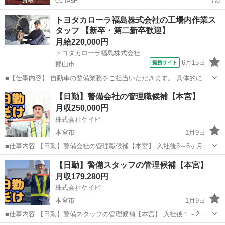
Ad
COYASH
トヨタカローラ福島株式会社の工場内作業ス
タッフ 【新卒・第二新卒歓迎】
月給220,000円
トヨタカローラ福島株式会社
6月15日
提携サイト
郡山市
■【仕事内容】 自動車の整備業務をご担当いただきます。 具体的に
は… ・自動車の点検・整備 （車検、12ヶ月点検、6ヶ月点検、オイル/
福島
郡山市
メンテナンス
【日勤】警備会社の管理職候補【本宮】
タイヤ交換、故障修理と点検、整備内容の説明など） ・引き取り・納
月収250,000円
車 カローラ・パッソなど...
株式会社ケイビ
本宮市
1月9日
■仕事内容 【日勤】警備会社の管理職候補【本宮】 入社後3～6ヶ月程
度は、当社の業務体制等を知って頂く為に現場に出て頂きますが、そ
福島
本宮市
警備員
【日勤】警備スタッフの管理候補【本宮】
の後は管理職候補として、事務所での支店長補佐などをお任せしま
月収179,280円
す。 【入社時】 ・交...
株式会社ケイビ
本宮市
1月9日
■仕事内容 【日勤】警備スタッフの管理候補【本宮】 入社後１～2年
は警備業務で経験を積んで頂いた後、幹部候補として事務所での管理