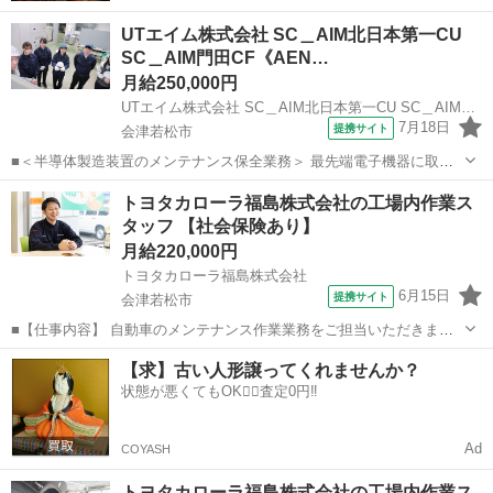
UTエイム株式会社 SC＿AIM北日本第一CU
SC＿AIM門田CF《AEN…
月給250,000円
UTエイム株式会社 SC＿AIM北日本第一CU SC＿AIM門田CF《AENL1C》
7月18日
提携サイト
会津若松市
■＜半導体製造装置のメンテナンス保全業務＞ 最先端電子機器に取り
付けられる半導体の製造工場でのお仕事♪ 未経験の方でも安心！ 半導
福島
会津若松市
マンション管理
トヨタカローラ福島株式会社の工場内作業ス
体に関する基礎知識の研修から始まり、親切・丁寧な指導のもと基本
タッフ 【社会保険あり】
作業がしっかり覚えられる環境で...
月給220,000円
トヨタカローラ福島株式会社
6月15日
提携サイト
会津若松市
■【仕事内容】 自動車のメンテナンス作業業務をご担当いただきま
す。 具体的には… ・自動車の点検・整備 （車検、12ヶ月点検、6ヶ月
福島
会津若松市
メンテナンス
【求】古い人形譲ってくれませんか？
点検、オイル/タイヤ交換、故障修理と点検、整備内容の説明など） ・
状態が悪くてもOK🙆‍♀️査定0円‼️
引き取り・納車 カロー...
Ad
COYASH
トヨタカローラ福島株式会社の工場内作業ス