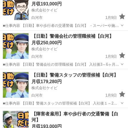
月収193,000円
誘導 ・駐車場警...
株式会社ケイビ
白河市
1月9日
■仕事内容 【日勤】車や歩行者の交通警備【白河】 ・スーバーや施設
の駐車場内での案内、誘導 ・イベント会場での人の整理、駐車場案内
福島
白河市
警備員
未経験
【日勤】警備会社の管理職候補【白河】
・工事現場等での車両、歩行者の誘導 ※基本2名~3名体制で現場に付
月収250,000円
きます。 ...
株式会社ケイビ
白河市
1月9日
■仕事内容 【日勤】警備会社の管理職候補【白河】 入社後3～6ヶ月程
度は、当社の業務体制等を知って頂く為に現場に出て頂きますが、そ
福島
白河市
警備員
【日勤】警備スタッフの管理候補【白河】
の後は管理職候補として、事務所での支店長補佐などをお任せしま
月収179,280円
す。 【入社時】 ・交...
株式会社ケイビ
白河市
1月9日
■仕事内容 【日勤】警備スタッフの管理候補【白河】 入社後１～2年
は警備業務で経験を積んで頂いた後、幹部候補として事務所での管理
福島
白河市
警備員
業務
【障害者雇用】車や歩行者の交通警備【白
業務をお任せします。 【入社時】 ・交通誘導警備 、車両・歩行者の
河】
誘導 ・駐車場警...
月収193,000円