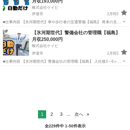
月収193,000円
株式会社ケイビ
伊達市
1月9日
■仕事内容 【氷河期世代】車や歩行者の交通警備【福島】 将来の支店
長や警備隊長、人事、総務などの管理職候補として警備業務全般をお
福島
伊達市
警備員
未経験
【氷河期世代】警備会社の管理職【福島】
任せします。 ・スーバーや施設の駐車場内での案内、誘導 ・イベント
月収250,000円
会場での人の整理、...
株式会社ケイビ
伊達市
1月9日
■仕事内容 【氷河期世代】警備会社の管理職【福島】 入社後3～6ヶ月
程度は、交通誘導警備業務検定２級の資格取得と当社の業務体制等を
福島
伊達市
警備員
業務
知って頂く為に現場に出て頂きますが、その後は管理職候補として、
事務所にて支店長補佐など...
1
2
3
...
次へ
全229件中 1-50件表示