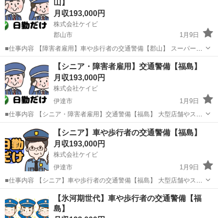
山】
誘導 ・駐車場警...
月収193,000円
株式会社ケイビ
郡山市
1月9日
■仕事内容 【障害者雇用】車や歩行者の交通警備【郡山】 スーパー、
大型施設などの駐車場や工事現場にて車や歩行者の安全を守るお仕事
福島
郡山市
警備員
障害者雇用
【シニア・障害者雇用】交通警備【福島】
です。交通誘導をしたり、駐車場の案内をお任せします。初めての方
月収193,000円
でも、きちんと教育指導を行...
株式会社ケイビ
伊達市
1月9日
■仕事内容 【シニア・障害者雇用】交通警備【福島】 大型店舗やスー
パーなどの駐車場における警備業務、工事現場等での交通誘導をお任
福島
伊達市
警備員
【シニア】車や歩行者の交通警備【福島】
せします。 立ち仕事ではありますが、力を使う仕事はありません。年
月収193,000円
齢を問わず活躍できる環...
株式会社ケイビ
伊達市
1月9日
■仕事内容 【シニア】車や歩行者の交通警備【福島】 大型店舗やスー
パーなどの駐車場における警備業務、工事現場等での交通誘導をお任
福島
伊達市
警備員
未経験
【氷河期世代】車や歩行者の交通警備【福
せします。 立ち仕事ではありますが、力を使う仕事はありません。年
島】
齢を問わず活躍できる環...