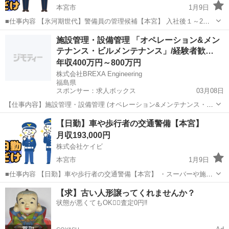
本宮市
1月9日
■仕事内容 【氷河期世代】警備員の管理候補【本宮】 入社後１～2年
は警備業務で経験を積んで頂いた後、幹部候補として事務所での管理
福島
本宮市
警備員
業務
施設管理・設備管理 「オペレーション&メン
業務をお任せします。 【入社時】 ・交通誘導警備 、車両・歩行者の
テナンス・ビルメンテナンス」/経験者歓…
誘導 ・駐車場警...
年収400万円～800万円
株式会社BREXA Engineering
福島県
スポンサー：求人ボックス
03月08日
【仕事内容】施設管理・設備管理 (オペレーション&メンテナンス・ビ
ルメンテナンス) 年収 400万円～800万円 (経験能力考慮の上優遇) 勤務
正社員
【日勤】車や歩行者の交通警備【本宮】
地 青森県 仕事内容 <職務内容> 全国の産業プラントや大規模施設にお
月収193,000円
ける、機械設備お...
株式会社ケイビ
本宮市
1月9日
■仕事内容 【日勤】車や歩行者の交通警備【本宮】 ・スーバーや施設
の駐車場内での案内、誘導 ・イベント会場での人の整理、駐車場案内
福島
本宮市
警備員
未経験
【求】古い人形譲ってくれませんか？
・工事現場等での車両、歩行者の誘導 ※基本2名~3名体制で現場に付
状態が悪くてもOK🙆‍♀️査定0円‼️
きます。 ...