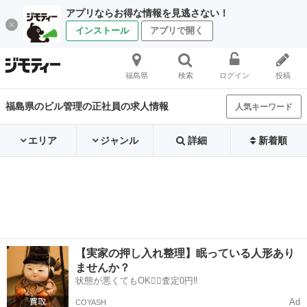
アプリならお得な情報を見逃さない！
インストール
アプリで開く
福島県
検索
ログイン
投稿
福島県のビル管理の正社員の求人情報
人気キーワード
エリア
ジャンル
詳細
新着順
【実家の押し入れ整理】眠っている人形あり
ませんか？
状態が悪くてもOK🙆‍♀️査定0円‼️
Ad
COYASH