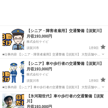
【シニア・障害者雇用】交通警備【須賀川】
月収193,000円
株式会社ケイビ
須賀川市
1月9日
■仕事内容 【シニア・障害者雇用】交通警備【須賀川】 大型店舗やス
ーパーなどの駐車場における警備業務、工事現場等での交通誘導をお
福島
須賀川市
警備員
障害者雇用
【シニア】車や歩行者の交通警備【須賀川】
任せします。 立ち仕事ではありますが、力を使う仕事はありません。
月収193,000円
年齢を問わず活躍できる...
株式会社ケイビ
須賀川市
1月9日
■仕事内容 【シニア】車や歩行者の交通警備【須賀川】 大型店舗やス
ーパーなどの駐車場における警備業務、工事現場等での交通誘導をお
福島
須賀川市
警備員
未経験
【氷河期世代】車や歩行者の交通警備【須賀
任せします。 立ち仕事ではありますが、力を使う仕事はありません。
川】
年齢を問わず活躍できる...
月収193,000円