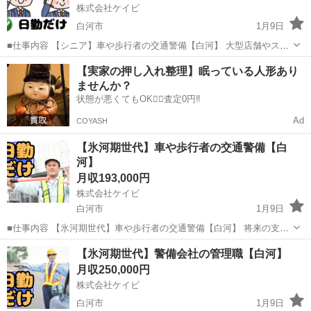
株式会社ケイビ
白河市
1月9日
■仕事内容 【シニア】車や歩行者の交通警備【白河】 大型店舗やスー
パーなどの駐車場における警備業務、工事現場等での交通誘導をお任
福島
白河市
警備員
未経験
【実家の押し入れ整理】眠っている人形あり
せします。 立ち仕事ではありますが、力を使う仕事はありません。年
ませんか？
齢を問わず活躍できる環...
状態が悪くてもOK🙆‍♀️査定0円‼️
Ad
COYASH
【氷河期世代】車や歩行者の交通警備【白
河】
月収193,000円
株式会社ケイビ
白河市
1月9日
■仕事内容 【氷河期世代】車や歩行者の交通警備【白河】 将来の支店
長や警備隊長、人事、総務などの管理職候補として警備業務全般をお
福島
白河市
警備員
【氷河期世代】警備会社の管理職【白河】
任せします。 ・スーバーや施設の駐車場内での案内、誘導 ・イベント
月収250,000円
会場での人の整理、...
株式会社ケイビ
白河市
1月9日