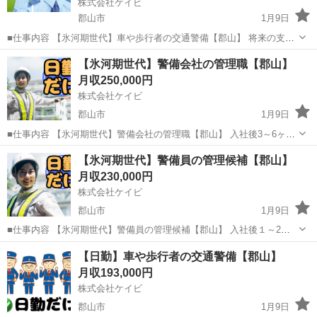
株式会社ケイビ
郡山市
1月9日
■仕事内容 【氷河期世代】車や歩行者の交通警備【郡山】 将来の支店
長や警備隊長、人事、総務などの管理職候補として警備業務全般をお
福島
郡山市
警備員
未経験
【氷河期世代】警備会社の管理職【郡山】
任せします。 ・スーバーや施設の駐車場内での案内、誘導 ・イベント
月収250,000円
会場での人の整理、...
株式会社ケイビ
郡山市
1月9日
■仕事内容 【氷河期世代】警備会社の管理職【郡山】 入社後3～6ヶ月
程度は、交通誘導警備業務検定２級の資格取得と当社の業務体制等を
福島
郡山市
警備員
業務
【氷河期世代】警備員の管理候補【郡山】
知って頂く為に現場に出て頂きますが、その後は管理職候補として、
月収230,000円
事務所にて支店長補佐など...
株式会社ケイビ
郡山市
1月9日
■仕事内容 【氷河期世代】警備員の管理候補【郡山】 入社後１～2年
は警備業務で経験を積んで頂いた後、幹部候補として事務所での管理
福島
郡山市
警備員
業務
【日勤】車や歩行者の交通警備【郡山】
業務をお任せします。 【入社時】 ・交通誘導警備 、車両・歩行者の
月収193,000円
誘導 ・駐車場警...
株式会社ケイビ
郡山市
1月9日