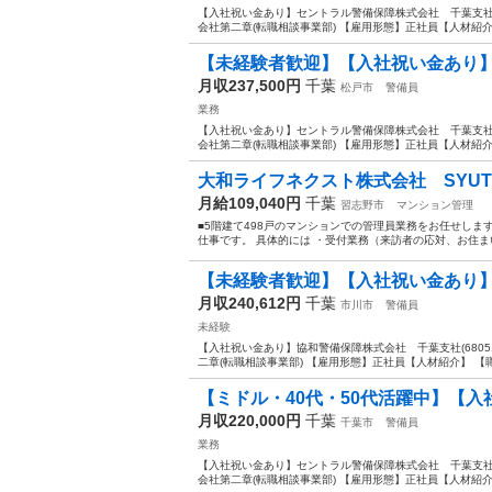
【入社祝い金あり】セントラル警備保障株式会社 千葉支社(6
会社第二章(転職相談事業部) 【雇用形態】正社員【人材紹介】
【未経験者歓迎】【入社祝い金あり】
月収237,500円
千葉
松戸市
警備員
業務
【入社祝い金あり】セントラル警備保障株式会社 千葉支社(6
会社第二章(転職相談事業部) 【雇用形態】正社員【人材紹介】
大和ライフネクスト株式会社 SYUTOK
月給109,040円
千葉
習志野市
マンション管理
■5階建て498戸のマンションでの管理員業務をお任せしま
仕事です。 具体的には ・受付業務（来訪者の応対、お住ま
【未経験者歓迎】【入社祝い金あり】
月収240,612円
千葉
市川市
警備員
未経験
【入社祝い金あり】協和警備保障株式会社 千葉支社(6805
二章(転職相談事業部) 【雇用形態】正社員【人材紹介】 【職
【ミドル・40代・50代活躍中】【入
月収220,000円
千葉
千葉市
警備員
業務
【入社祝い金あり】セントラル警備保障株式会社 千葉支社(6
会社第二章(転職相談事業部) 【雇用形態】正社員【人材紹介】