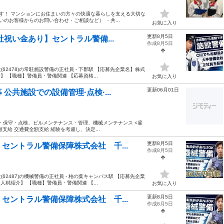
ます！ マンションにお住まいの方々の快適な暮らしを支える大切な
のお客様からのお問い合わせ・ご相談など） ・共...
お気に入り
更新8月5日
社祝い金あり】セントラル警備...
作成8月5日
2478)の常駐施設警備の正社員 - 下郡駅 【応募先企業名】株式
 【職種】警備員・警備関連 【応募資格...
お気に入り
更新06月01日
 公共施設での設備管理·点検·...
理・保守・点検、ビルメンテナンス・管理、機械メンテナンス <雇
全額支給 交通費全額支給 経験を考慮し、決定...
更新8月5日
セントラル警備保障株式会社 千...
作成8月5日
2487)の機械警備の正社員 - 柏の葉キャンパス駅 【応募先企業
材紹介】 【職種】警備員・警備関連 【...
お気に入り
更新8月5日
セントラル警備保障株式会社 千...
作成8月5日