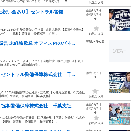
のお客様からのお問い合わせ・ご相談など） ・共...
お気に入り
更新8月7日
社祝い金あり】セントラル警備...
作成8月7日
2471)の常駐施設警備の正社員 - 北習志野駅 【応募先企業名】
介】 【職種】警備員・警備関連 【応募...
お気に入り
更新07月01日
営 未経験歓迎 オフィス内のパネ...
ビルメンテナンス・管理、イベント会場設営 <雇用形態> 正社員 <
 上限8,000円 1日給制の場...
作成8月7日
セントラル警備保障株式会社 千...
1
1233)の機械警備の正社員 - 三咲駅 【応募先企業名】株式会社
職種】警備員・警備関連 【応募資格】 ...
お気に入り
更新8月7日
協和警備保障株式会社 千葉支社...
作成8月7日
4)の常駐施設警備の正社員 - 江戸川台駅 【応募先企業名】株式会
【職種】警備員・警備関連 【応募資格】...
お気に入り
更新8月7日