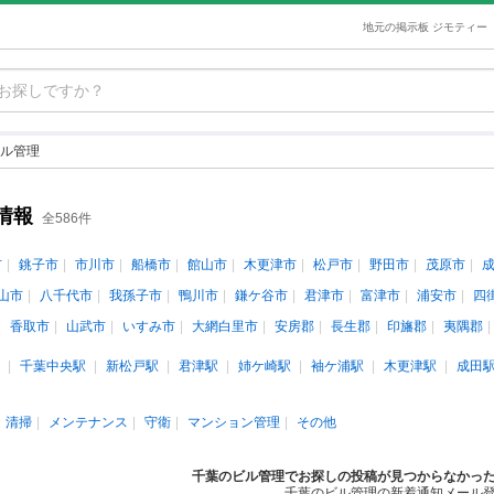
地元の掲示板 ジモティー
ル管理
情報
全586件
市
銚子市
市川市
船橋市
館山市
木更津市
松戸市
野田市
茂原市
山市
八千代市
我孫子市
鴨川市
鎌ケ谷市
君津市
富津市
浦安市
四
香取市
山武市
いすみ市
大網白里市
安房郡
長生郡
印旛郡
夷隅郡
千葉中央駅
新松戸駅
君津駅
姉ケ崎駅
袖ケ浦駅
木更津駅
成田
清掃
メンテナンス
守衛
マンション管理
その他
千葉のビル管理でお探しの投稿が見つからなかっ
千葉のビル管理の新着通知メール