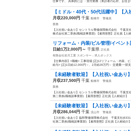
仕事です。 具体的には ・受付業務（来訪者の応対、お住まい
【ミドル・40代・50代活躍中】【入
月収220,000円
千葉
船橋市
警備員
業務
【入社祝い金あり】セントラル警備保障株式会社 千葉支社(6
株式会社第二章(転職相談事業部) 【雇用形態】正社員【人材紹
リフォーム・内装/ビル管理/イベント設
日給1万2,000円～
千葉県
正社員
有限会社岩月工業
スポンサー：求人ボックス
【仕事内容】<職種> 工事現場 [正]12リフォーム・内装、
給与> [正]1日給12,000円～、2月給28万円～ 交通費:一部支給
【未経験者歓迎】【入社祝い金あり】
月収237,500円
千葉
船橋市
警備員
業務
【入社祝い金あり】セントラル警備保障株式会社 千葉支社(6
第二章(転職相談事業部) 【雇用形態】正社員【人材紹介】 【
【未経験者歓迎】【入社祝い金あり】
月収286,044円
千葉
流山市
警備員
【入社祝い金あり】協和警備保障株式会社 千葉支社(6331
社第二章(転職相談事業部) 【雇用形態】正社員【人材紹介】 