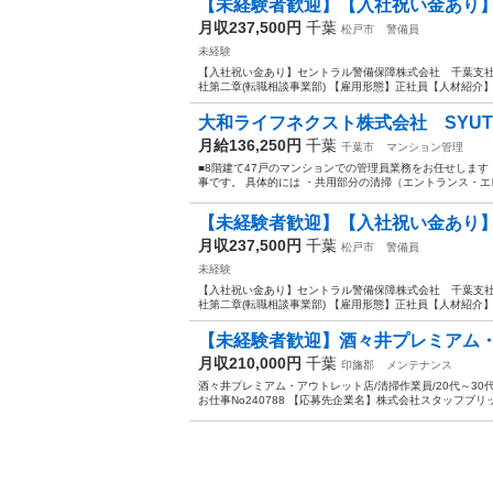
【未経験者歓迎】【入社祝い金あり】
月収237,500円
千葉
松戸市
警備員
未経験
【入社祝い金あり】セントラル警備保障株式会社 千葉支社(6
社第二章(転職相談事業部) 【雇用形態】正社員【人材紹介】 
大和ライフネクスト株式会社 SYUTOK
月給136,250円
千葉
千葉市
マンション管理
■8階建て47戸のマンションでの管理員業務をお任せしま
事です。 具体的には ・共用部分の清掃（エントランス・エ
【未経験者歓迎】【入社祝い金あり】
月収237,500円
千葉
松戸市
警備員
未経験
【入社祝い金あり】セントラル警備保障株式会社 千葉支社(6
社第二章(転職相談事業部) 【雇用形態】正社員【人材紹介】 
【未経験者歓迎】酒々井プレミアム・アウ
月収210,000円
千葉
印旛郡
メンテナンス
酒々井プレミアム・アウトレット店/清掃作業員/20代～30代
お仕事No240788 【応募先企業名】株式会社スタッフブリッ