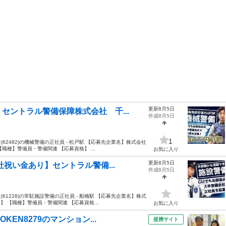
更新8月5日
セントラル警備保障株式会社 千...
作成8月5日
1
2482)の機械警備の正社員 - 松戸駅 【応募先企業名】株式会社
職種】警備員・警備関連 【応募資格】 ...
お気に入り
更新8月5日
社祝い金あり】セントラル警備...
作成8月5日
1228)の常駐施設警備の正社員 - 船橋駅 【応募先企業名】株式
 【職種】警備員・警備関連 【応募資格...
お気に入り
EN8279のマンション...
提携サイト