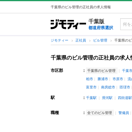
千葉県のビル管理の正社員の求人情報
千葉版
都道府県選択
ジモティー
正社員
ビル管理
千葉県のビ
千葉県のビル管理の正社員の求人
市区郡
：
千葉県のビル管理
千葉
柏市
勝浦市
市原市
流
富里市
南房総市
匝瑳市
駅
：
千葉駅
滑河駅
四街道駅
職種
：
全てのビル管理
警備員