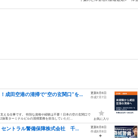
更新8月6日
成田空港の清掃で“空の玄関口”を...
作成7月7日
を支える仕事です。 特別な資格や経験は不要！日本の空の玄関口で
2旅客ターミナルビルの清掃業務を担当していただ...
お気に入り
更新8月8日
セントラル警備保障株式会社 千...
作成8月8日