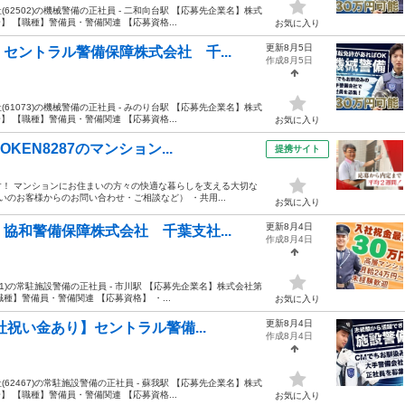
2502)の機械警備の正社員 - 二和向台駅 【応募先企業名】株式
 【職種】警備員・警備関連 【応募資格...
お気に入り
更新8月5日
セントラル警備保障株式会社 千...
作成8月5日
1073)の機械警備の正社員 - みのり台駅 【応募先企業名】株式
 【職種】警備員・警備関連 【応募資格...
お気に入り
EN8287のマンション...
提携サイト
す！ マンションにお住まいの方々の快適な暮らしを支える大切な
いのお客様からのお問い合わせ・ご相談など） ・共用...
お気に入り
更新8月4日
協和警備保障株式会社 千葉支社...
作成8月4日
1)の常駐施設警備の正社員 - 市川駅 【応募先企業名】株式会社第
種】警備員・警備関連 【応募資格】 ・...
お気に入り
更新8月4日
社祝い金あり】セントラル警備...
作成8月4日
2467)の常駐施設警備の正社員 - 蘇我駅 【応募先企業名】株式
 【職種】警備員・警備関連 【応募資格...
お気に入り