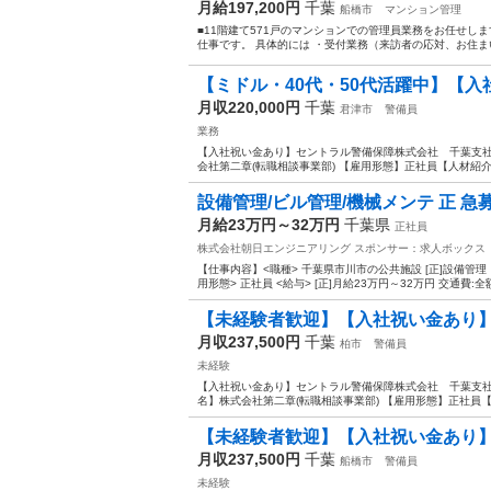
月給197,200円
千葉
船橋市
マンション管理
■11階建て571戸のマンションでの管理員業務をお任せし
仕事です。 具体的には ・受付業務（来訪者の応対、お住まい
【ミドル・40代・50代活躍中】【入
月収220,000円
千葉
君津市
警備員
業務
【入社祝い金あり】セントラル警備保障株式会社 千葉支社(6
会社第二章(転職相談事業部) 【雇用形態】正社員【人材紹介】
設備管理/ビル管理/機械メンテ 正 急募
月給23万円～32万円
千葉県
正社員
株式会社朝日エンジニアリング
スポンサー：求人ボックス
【仕事内容】<職種> 千葉県市川市の公共施設 [正]設備管
用形態> 正社員 <給与> [正]月給23万円～32万円 交通費:
【未経験者歓迎】【入社祝い金あり】
月収237,500円
千葉
柏市
警備員
未経験
【入社祝い金あり】セントラル警備保障株式会社 千葉支社(6
名】株式会社第二章(転職相談事業部) 【雇用形態】正社員【人
【未経験者歓迎】【入社祝い金あり】
月収237,500円
千葉
船橋市
警備員
未経験