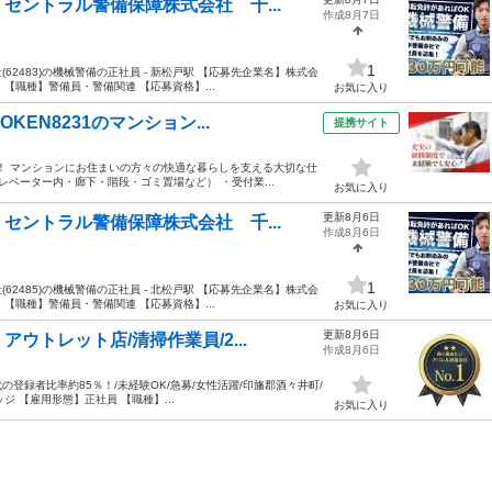
セントラル警備保障株式会社 千...
作成8月7日
1
2483)の機械警備の正社員 - 新松戸駅 【応募先企業名】株式会
【職種】警備員・警備関連 【応募資格】...
お気に入り
EN8231のマンション...
提携サイト
す！ マンションにお住まいの方々の快適な暮らしを支える大切な仕
レベーター内・廊下・階段・ゴミ置場など） ・受付業...
お気に入り
更新8月6日
セントラル警備保障株式会社 千...
作成8月6日
1
2485)の機械警備の正社員 - 北松戸駅 【応募先企業名】株式会
【職種】警備員・警備関連 【応募資格】...
お気に入り
更新8月6日
トレット店/清掃作業員/2...
作成8月6日
の登録者比率約85％！/未経験OK/急募/女性活躍/印旛郡酒々井町/
ジ 【雇用形態】正社員 【職種】...
お気に入り