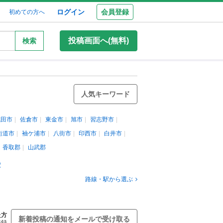
ログイン
会員登録
初めての方へ
投稿画面へ(無料)
検索
人気キーワード
成田市
佐倉市
東金市
旭市
習志野市
街道市
袖ケ浦市
八街市
印西市
白井市
香取郡
山武郡
駅
路線・駅から選ぶ
た方
新着投稿の通知をメールで受け取る
登録