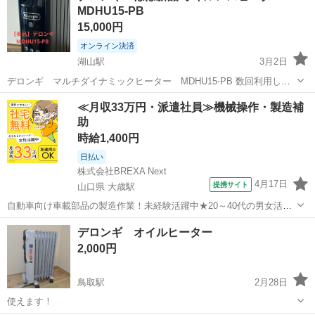
MDHU15-PB
15,000円
オンライン決済
湖山駅
3月2日
デロンギ マルチダイナミックヒーター MDHU15-PB 数回利用した
のみで、本体はキズ等ほとんど無い美品です。ほぼ使う機会がなかっ
鳥取
鳥取市
湖山駅
季節、空調家電
≪月収33万円・派遣社員≫機械操作・製造補
た為出品します。 ※動作確認済み ※リモコンのフチにキズがありま
助
オイルレスヒーター
す。(写真あり) ■型式...
時給1,400円
日払い
株式会社BREXA Next
4月17日
提携サイト
山口県 大歳駅
自動車向け車載部品の製造作業！未経験活躍中★20～40代の男女活躍
中！友達同士での応募OK！備品付きワンルーム寮費無料！赴任旅費会
山口
山口市
大歳駅
その他
デロンギ オイルヒーター
社負担！生活支援物資事前対応可◎格安食堂利用可！年間休日135日
2,000円
♪《山口県山口市》 人気の工...
鳥取駅
2月28日
使えます！