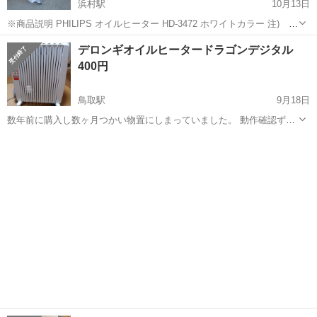
浜村駅
10月13日
※商品説明 PHILIPS オイルヒーター HD-3472 ホワイトカラー 注) 動
作未確認 当店名物・無料商品です。 無料でオイルヒーターを手に入れ
鳥取
鳥取市
浜村駅
季節、空調家電
ジモピー
デロンギオイルヒータードラゴンデジタル
るチャンスです。 冬に備えていち早...
400円
鳥取駅
9月18日
数年前に購入し数ヶ月つかい物置にしまっていました。 動作確認ずみ
です。
鳥取
鳥取市
鳥取駅
季節、空調家電