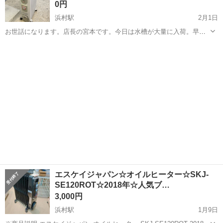
0円
浜村駅
2月1日
お世話になります。店長の宮本です。今日は水槽が大量に入荷。早速
洗っております。大きさ色々です。水槽って意外と洗うのが大変です
鳥取
鳥取市
浜村駅
季節、空調家電
宮本
が、ちょこちょこと探しておられる方がおられるのできちんと洗って
商品化します。水垢が強敵です。薬剤をホ...
エスケイジャパン☆オイルヒーター☆SKJ-
SE120ROT☆2018年☆人気ブ…
3,000円
浜村駅
1月9日