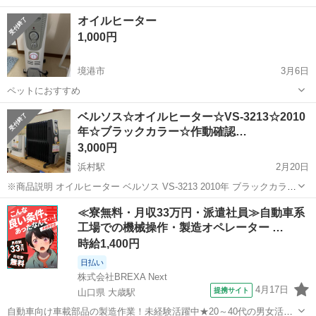
止機能付き！ 約2ヵ月だけ利用
鳥取
米子市
米子駅
季節、空調家電
自動
オイルヒーター
1,000円
境港市
3月6日
ペットにおすすめ
鳥取
境港市
季節、空調家電
ベルソス☆オイルヒーター☆VS-3213☆2010
年☆ブラックカラー☆作動確認…
3,000円
浜村駅
2月20日
※商品説明 オイルヒーター ベルソス VS-3213 2010年 ブラックカラー
注) 使用に伴う細かなキズはございます。 ベルソスのオイルヒーター
鳥取
鳥取市
浜村駅
季節、空調家電
ジモピー
≪寮無料・月収33万円・派遣社員≫自動車系
のご紹介です。 連日の寒さが身に...
工場での機械操作・製造オペレーター …
時給1,400円
日払い
株式会社BREXA Next
4月17日
提携サイト
山口県 大歳駅
自動車向け車載部品の製造作業！未経験活躍中★20～40代の男女活躍