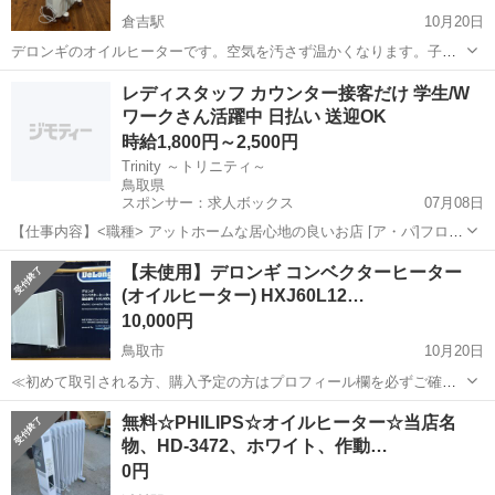
倉吉駅
10月20日
デロンギのオイルヒーターです。空気を汚さず温かくなります。子ど
もさんやペットがいるご家庭にはとてもよいです。ハンガーフックも
鳥取
倉吉市
倉吉駅
季節、空調家電
デロンギ
レディスタッフ カウンター接客だけ 学生/W
あるので濡れたタオルなどを干せます。 購入される場合は、手渡しで
ワークさん活躍中 日払い 送迎OK
きる方でお願いします。 県内の中、西...
時給1,800円～2,500円
Trinity ～トリニティ～
鳥取県
スポンサー：求人ボックス
07月08日
【仕事内容】<職種> アットホームな居心地の良いお店 [ア・パ]フロア
レディ・カウンターレディ(ナイトワーク系) <雇用形態> アルバイト・
アルバイト・パート
【未使用】デロンギ コンベクターヒーター
パート <給与> [ア・パ]時給1,800円～2,500円 体験時給は2000円! 各種
(オイルヒーター) HXJ60L12…
バ...
10,000円
鳥取市
10月20日
≪初めて取引される方、購入予定の方はプロフィール欄を必ずご確認
下さい≫ アクセスありがとうございます。 詳細は以下の通りです。
鳥取
鳥取市
季節、空調家電
コンベクターヒーター
無料☆PHILIPS☆オイルヒーター☆当店名
≪詳細≫ メーカー：デロンギ 品番：HXJ60L12 年式：不明 付属
物、HD-3472、ホワイト、作動…
品：...
0円