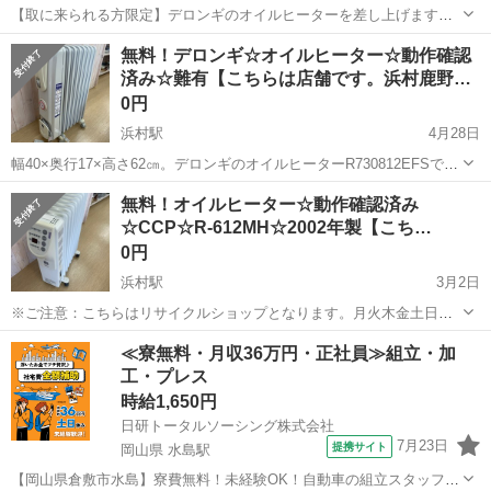
【取に来られる方限定】デロンギのオイルヒーターを差し上げます。
使用しなくなったため、差し上げます･･･まだまだ現役で使えます。
鳥取
米子市
季節、空調家電
無料！デロンギ☆オイルヒーター☆動作確認
済み☆難有【こちらは店舗です。浜村鹿野…
0円
浜村駅
4月28日
幅40×奥行17×高さ62㎝。デロンギのオイルヒーターR730812EFSで
す。通電確認はOKでした。脚のキャスター部分が壊れていて、金具で
鳥取
鳥取市
浜村駅
季節、空調家電
デロンギ
無料！オイルヒーター☆動作確認済み
補修してあります。どなたかもらっていただけませんか？ ※ご注意：
☆CCP☆R-612MH☆2002年製【こち…
複数のお客様と...
0円
浜村駅
3月2日
※ご注意：こちらはリサイクルショップとなります。月火木金土日の9
時～19時まで営業しております。水曜日は定休日となります。引取り
鳥取
鳥取市
浜村駅
季節、空調家電
宮本
≪寮無料・月収36万円・正社員≫組立・加
希望日時を明記の上ご連絡ください。申し訳ありませんがこちらから
工・プレス
の連絡が遅くなることもございます。...
時給1,650円
日研トータルソーシング株式会社
7月23日
提携サイト
岡山県 水島駅
【岡山県倉敷市水島】寮費無料！未経験OK！自動車の組立スタッフ