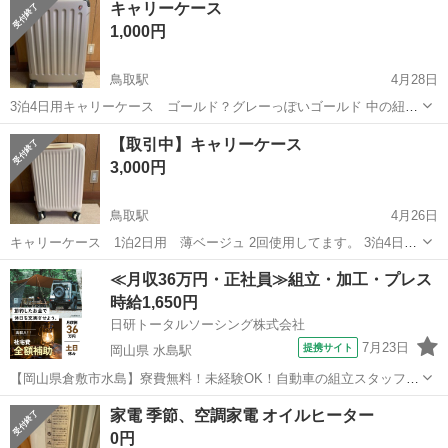
キャリーケース
1,000円
鳥取駅
4月28日
3泊4日用キャリーケース ゴールド？グレーっぽいゴールド 中の紐に
ダメージあります。引っ張れば固定はできます。 持ち手付近にヒビ、
鳥取
鳥取市
鳥取駅
季節、空調家電
空調
【取引中】キャリーケース
他表面にもダメージあります。
3,000円
鳥取駅
4月26日
キャリーケース 1泊2日用 薄ベージュ 2回使用してます。 3泊4日用
のキャリーケースと比較写真あります。
鳥取
鳥取市
鳥取駅
季節、空調家電
空調
≪月収36万円・正社員≫組立・加工・プレス
時給1,650円
日研トータルソーシング株式会社
7月23日
提携サイト
岡山県 水島駅
【岡山県倉敷市水島】寮費無料！未経験OK！自動車の組立スタッフ
《お仕事No.NS0089》 お仕事について 車の組立作業です。専用レール
岡山
倉敷市
水島駅
その他
家電 季節、空調家電 オイルヒーター
に乗って流れてくる車の骨組みに、車内外の各部品・ハンドル・足回
0円
り・ドア・シートなどの各...