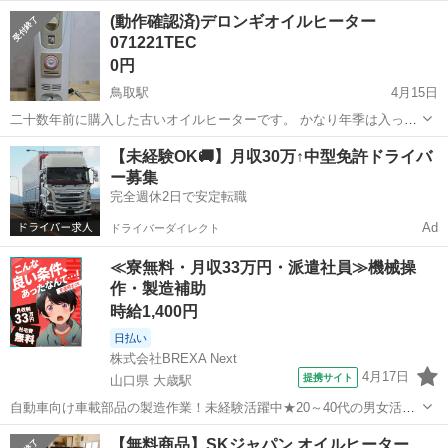
ます。
鳥取
東伯郡
下北条駅
季節、空調家電
無印
(動作確認済)デロンギオイルヒーター
071221TEC
0円
鳥取駅
4月15日
二十数年前に購入した古いオイルヒーターです。 かなり年季は入って
いますが、昨シーズンも問題なく使用しており、しっかり暖まってい
鳥取
鳥取市
鳥取駅
季節、空調家電
デロンギ
【未経験OK🚚】月収30万↑中型免許ドライバ
ました。 この度、断捨離のため出品いたします。 ​■商品の状態 ​動作：
ー募集
昨シーズンまで現役。 ...
完全週休2日で安定転職
Ad
ドライバーダイレクト
≪寮無料・月収33万円・派遣社員≫機械操
作・製造補助
時給1,400円
日払い
株式会社BREXA Next
4月17日
提携サイト
山口県 大歳駅
自動車向け車載部品の製造作業！未経験活躍中★20～40代の男女活躍
中！友達同士での応募OK！備品付きワンルーム寮費無料！赴任旅費会
山口
山口市
大歳駅
その他
​【無料商品】SKジャパン オイルヒーター
社負担！生活支援物資事前対応可◎格安食堂利用可！年間休日135日