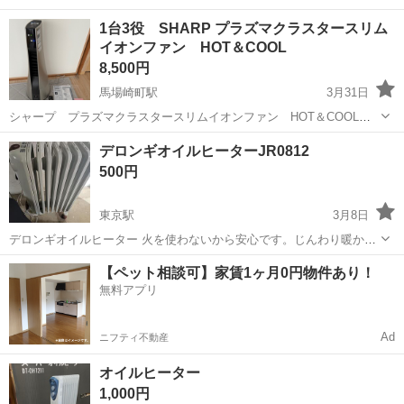
1台3役 SHARP プラズマクラスタースリム
イオンファン HOT＆COOL
8,500円
馬場崎町駅
3月31日
シャープ プラズマクラスタースリムイオンファン HOT＆COOL
SHARP シャープ プラズマクラスタースリムイオンファン スリムイ
鳥取
境港市
馬場崎町駅
季節、空調家電
住宅
デロンギオイルヒーターJR0812
オンファン HOT＆COOL 【型式】PF-JTH1-N 1台3役! 空気を浄...
500円
東京駅
3月8日
デロンギオイルヒーター 火を使わないから安心です。じんわり暖かく
なります。 取りに来ていただける方よろしくお願いいたします 一回し
鳥取
倉吉市
東京駅
季節、空調家電
デロンギ
【ペット相談可】家賃1ヶ月0円物件あり！
か使用してません。
無料アプリ
Ad
ニフティ不動産
オイルヒーター
1,000円