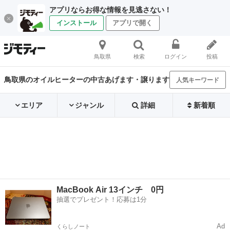
アプリならお得な情報を見逃さない！
インストール
アプリで開く
鳥取県
検索
ログイン
投稿
鳥取県のオイルヒーターの中古あげます・譲ります
人気キーワード
エリア
ジャンル
詳細
新着順
MacBook Air 13インチ 0円
抽選でプレゼント！応募は1分
Ad
くらしノート