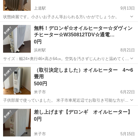
上道駅
9月13日
状態綺麗です。小さいお子さん等おられる方いかがでしょうか。
鳥取
境港市
上道駅
季節、空調家電
デロンギ
無料！デロンギ☆オイルヒーター☆ダヴィン
チヒーター☆W350812TDV☆通電…
0円
浜村駅
8月21日
サイズ：幅24×奥行46×高さ64㎝。空気を汚さずじんわりと温めてくれ
るオイルヒーターです。通電確認OKでした。冬に備えていかがでしょ
鳥取
鳥取市
浜村駅
季節、空調家電
宮本
（取引決定しました）オイルヒーター 4〜6
うか？ ※ご注意：複数のお客様と取引連絡してます。具体的なお引き
畳用
取り日時がある方...
500円
米子市
6月22日
子供部屋で使っていました。 米子市車尾近辺でお取引き可能な方がい
らっしゃいましたら連絡お待ちしています。
鳥取
米子市
季節、空調家電
デロンギ
差し上げます【デロンギ オイルヒーター】
0円
米子市
5月15日