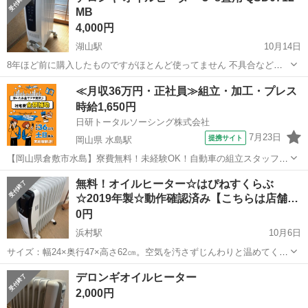
MB
4,000円
湖山駅
10月14日
8年ほど前に購入したものですがほとんど使ってません 不具合なども
ありませんでした 動作も確認済みです 箱は無いのでのこのまま手渡し
鳥取
鳥取市
湖山駅
季節、空調家電
デロンギ
≪月収36万円・正社員≫組立・加工・プレス
になります 西は伏野、東は福部までにお住まいの場合ご自宅、または
時給1,650円
ご自宅付近までこちらから...
日研トータルソーシング株式会社
7月23日
提携サイト
岡山県 水島駅
【岡山県倉敷市水島】寮費無料！未経験OK！自動車の組立スタッフ
《お仕事No.NS0089》 お仕事について 車の組立作業です。専用レール
岡山
倉敷市
水島駅
その他
無料！オイルヒーター☆はぴねすくらぶ
に乗って流れてくる車の骨組みに、車内外の各部品・ハンドル・足回
☆2019年製☆動作確認済み【こちらは店舗…
り・ドア・シートなどの各...
0円
浜村駅
10月6日
サイズ：幅24×奥行47×高さ62㎝。空気を汚さずじんわりと温めてくれ
るオイルヒーターです。温度調節機能付（5～35℃） 希望の温度に設
鳥取
鳥取市
浜村駅
季節、空調家電
はぴねすくらぶ
デロンギオイルヒーター
定するだけで、電源が自動でON/OFFします。動作確認OKでした。ど
2,000円
なたかもらっていただ...