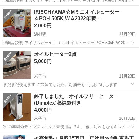
※商品説明 エスケイジャパン オイルヒーター SKJ-SE120ROT 2018年
製 人気ブラックカラー 注) 使用に伴う細かい傷はございます。 オイ
鳥取
鳥取市
浜村駅
季節、空調家電
ジモピー
IRISOHYAMA☆Mミニオイルヒーター
ルヒーターのご紹介です。 人気...
☆POH-505K-W☆2022年製…
2,000円
浜村駅
11月23日
※商品説明 アイリスオーヤマ ミニオイルヒーター POH-505K-W 2022
年製☆ ホワイトカラー 作動確認済みです。 注) 使用に伴う細かい傷
鳥取
鳥取市
浜村駅
季節、空調家電
ジモピー
オイルヒーター2点
はございます。 ・その他の暖...
5,000円
米子市
11月23日
まだまだ使えます ご希望でしたら、灯油缶も二点おつけします
鳥取
米子市
季節、空調家電
終了しました オイルフリーヒーター
(Dimplex)収納袋付き
4,000円
米子市
10月31日
2020年製のディンプレックス未使用品です。 傷、汚れもなくキレイで
す。 使用チェック済みです。 オイルフリーなので、クリーンで省エネ
鳥取
米子市
季節、空調家電
Dimplex
≪寮無料・月収35万円・正社員≫自動車系工