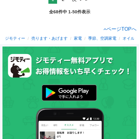
全68件中 1-50件表示
ページTOPへ
ジモティー
売ります・あげます
家電
季節、空調家電
オイルヒ