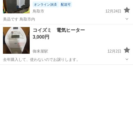
オンライン決済
配送可
鳥取市
12月24日
美品です 鳥取市内
鳥取
鳥取市
季節、空調家電
象印
コイズミ 電気ヒーター
3,000円
御来屋駅
12月2日
去年購入して、使わないのでお譲りします。
鳥取
西伯郡
御来屋駅
季節、空調家電
コイズミ