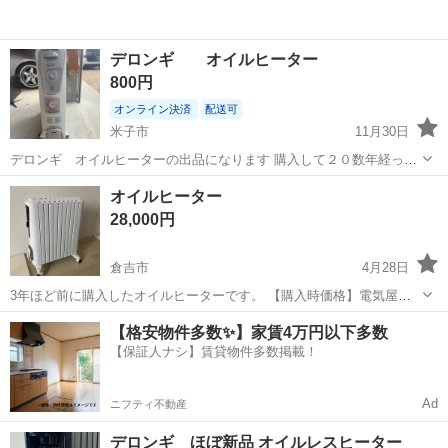
デロンギ オイルヒーター
800円
オンライン決済
配送可
米子市
11月30日
デロンギ オイルヒーターの出品になります 購入して２０数年経って
ますが、ほぼ未使用ですので状態は良好です。 黄ばみがありますが、
鳥取
米子市
季節、空調家電
デロンギ
オイルヒーター
カバーもセットです これからの季節に如何でしょうか？
28,000円
倉吉市
4月28日
3年ほど前に購入したオイルヒーターです。 【購入時価格】電気屋さ
んで約五万円ぐらい 【サイズ】縦：68cm、横：51cm、奥行き：
鳥取
倉吉市
季節、空調家電
状態
【格安物件多数✨】家賃4万円以下多数
16cm （大体です） 【傷などの状態】とくに目立った傷はありませ
【保証人ナシ】賃貸物件多数掲載！
ん。 【アピールポイント】状...
Ad
ニフティ不動産
デロンギ ほぼ新品 オイルレスヒーター