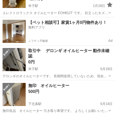
米子駅
1月18日
エレクトロラックス オイルヒーター EOH812T です。 目立ったキズは
ありませんが、多少の変色や汚れはあります。 動作確認済みです。 2
鳥取
米子市
米子駅
季節、空調家電
【ペット相談可】家賃1ヶ月0円物件あり！
種類のタイマーで時間設定してオンオフ出来るので毎日決まった時間
無料アプリ
エレクトロラックス
に点ける事が出来ます...
Ad
ニフティ不動産
取引中 デロンギ オイルヒーター 動作未確
認
0円
米子駅
6月19日
デロンギのオイルヒーターです。 長期間使用していないため、現在の
動作確認は行っておりません。 本体に汚れや小傷、使用感があります
鳥取
米子市
米子駅
季節、空調家電
無印 オイルヒーター
ので、状態は写真をご確認ください。 動作未確認のため、現状渡しと
500円
なります。中古品にご理解い...
下北条駅
6月14日
無印良品 オイルヒーター 引き取り希望です。 よろしくお願いいたし