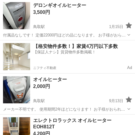
鳥取
鳥取市
鳥取駅
季節、空調家電
デロンギ
デロンギオイルヒーター
3,500円
鳥取駅
1月15日
付属品なしです！ 定価22000円ほどの品になります。 お子様がおられ
る家庭などは火傷の心配が少なくなり重宝するかと思われます。 少し
鳥取
鳥取市
鳥取駅
季節、空調家電
デロンギ
【格安物件多数！】家賃4万円以下多数
時間はかかりますが、窓際に置いて使用しますとふわっと暖かくて気
【保証人ナシ】賃貸物件多数掲載！
持ちが良いです。 近くまで持...
Ad
ニフティ不動産
オイルヒーター
2,000円
鳥取駅
9月13日
メーカー不明です。 使用期間2年ほどになります！ お子様がおられる
家庭などは火傷の心配が減り重宝するかと思います。 取りに来ていた
鳥取
鳥取市
鳥取駅
季節、空調家電
エレクトロラックス オイルヒーター
だける方、近くまで持って欲しい方大歓迎です！ お値下げ等引き受け
EOH812T
ておりますので気軽にお声かけく...
4,200円