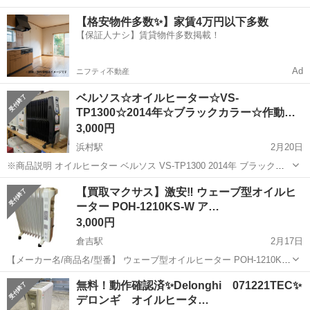
中！友達同士での応募OK！備品付きワンルーム寮費無料！赴任旅費会
山口
山口市
大歳駅
その他
【格安物件多数✨】家賃4万円以下多数
社負担！生活支援物資事前対応可◎格安食堂利用可！年間休日135日
【保証人ナシ】賃貸物件多数掲載！
♪《山口県山口市》 人気の工...
Ad
ニフティ不動産
ベルソス☆オイルヒーター☆VS-
TP1300☆2014年☆ブラックカラー☆作動…
3,000円
浜村駅
2月20日
※商品説明 オイルヒーター ベルソス VS-TP1300 2014年 ブラックカ
ラー 注) 使用に伴う細かなキズはございます。 ベルソスのオイルヒ
鳥取
鳥取市
浜村駅
季節、空調家電
ベルソス
【買取マクサス】激安‼ ウェーブ型オイルヒ
ーターのご紹介です。 連日の寒さが...
ーター POH-1210KS-W ア…
3,000円
倉吉駅
2月17日
【メーカー名/商品名/型番】 ウェーブ型オイルヒーター POH-1210KS-
W アイリスオーヤマ 【状態】 Ｂ 目立った傷や汚れ無し ※ランクに関
鳥取
東伯郡
倉吉駅
季節、空調家電
無料！動作確認済✨Delonghi 071221TEC✨
しては、下記一覧をご参考下さいませ。 ※中古品の...
デロンギ オイルヒータ…