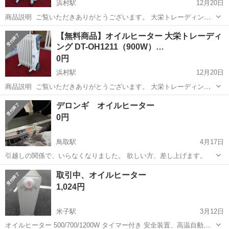
浜村駅
12月20日
商品説明 ​ ご覧いただきありがとうございます。 大栄トレーディング
製のオイルヒーターです。空気を汚さず、乾燥もしにくいため、寝室
鳥取
鳥取市
浜村駅
季節、空調家電
商品説明
【無料商品】オイルヒーター 大栄トレーディ
や小さなお子様のいるお部屋に最適です。 ​■商品詳細 ​型番： DT-
ング DT-OH1211（900W）…
OH1211 ...
0円
浜村駅
12月20日
商品説明 ​ ご覧いただきありがとうございます。 大栄トレーディング
製のオイルヒーターです。空気を汚さず、乾燥もしにくいため、寝室
鳥取
鳥取市
浜村駅
季節、空調家電
寝室
デロンギ オイルヒーター
や小さなお子様のいるお部屋に最適です。 ​■商品詳細 ​型番： DT-
0円
OH1211 ...
鳥取駅
4月17日
引越しの関係で、いらなくなりました。 欲しい方、差し上げます。
鳥取
鳥取市
鳥取駅
季節、空調家電
デロンギ
取引中、オイルヒーター
1,024円
米子駅
3月12日
オイルヒーター 500/700/1200W タイマー付き 安全装置、高温自動停