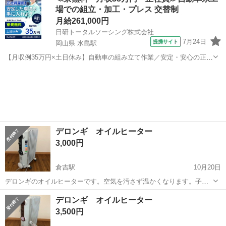
です。 エアコンの取り付けできない狭い部屋を暖めるのに良いかと思
場での組立・加工・プレス 交替制
います。 (脱衣所や書...
月給261,000円
日研トータルソーシング株式会社
7月24日
提携サイト
岡山県 水島駅
【月収例35万円×土日休み】自動車の組み立て作業／安定・安心の正社
員 自動車の組立作業 各生産ラインには最新鋭のロボットが導入されて
岡山
倉敷市
水島駅
その他
います。 専用レールに乗って流れてくる車の骨組みに、社内外の各部
品・ハンドル・足回り・ドア...
デロンギ オイルヒーター
3,000円
倉吉駅
10月20日
デロンギのオイルヒーターです。空気を汚さず温かくなります。子ど
もさんやペットがいるご家庭にはとてもよいです。 購入される場合
鳥取
倉吉市
倉吉駅
季節、空調家電
デロンギ
デロンギ オイルヒーター
は、手渡しできる方でお願いします。
3,500円