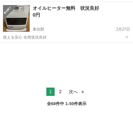
《お仕事No.NS0089》 お仕事について 車の組立作業です。専用レール
岡山
倉敷市
水島駅
その他
オイルヒーター無料 状況良好
に乗って流れてくる車の骨組みに、車内外の各部品・ハンドル・足回
0円
り・ドア・シートなどの各...
東伯郡
2月27日
使える安心 全然状況良好
鳥取
東伯郡
季節、空調家電
無料
1
2
次へ
全68件中 1-50件表示