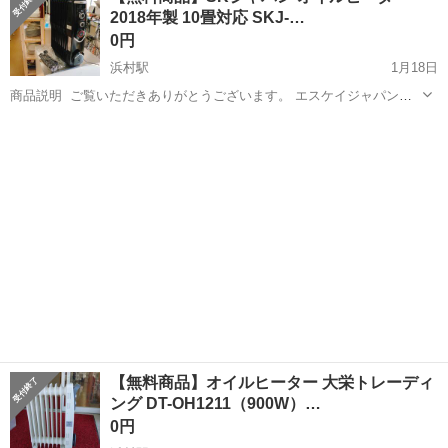
2018年製 10畳対応 SKJ-…
♪《山口県山口市》 人気の工...
0円
浜村駅
1月18日
商品説明 ​ ご覧いただきありがとうございます。 エスケイジャパン
（SK Japan）のオイルヒーターです。 空気を汚さず、乾燥しにくいの
鳥取
鳥取市
浜村駅
季節、空調家電
SKJ
で、小さなお子様やご高齢の方、ペットのいるご家庭に最適です。 動
作確認済みで...
【無料商品】オイルヒーター 大栄トレーディ
ング DT-OH1211（900W）…
0円