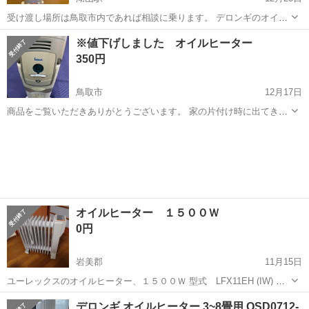
受け渡し場所は鳥取市内であれば相談に乗ります。 デロンギのオイル
ヒーター JR0812 ①空気を汚さない ②オイル交換不要 ③運転音が静か
鳥取
鳥取市
湖山駅
季節、空調家電
デロンギ
※値下げしました オイルヒーター
・電力切替でムダなく ・タイマーが便利 ・発火事故を防ぐ ・安全プ
350円
ラグ ・転...
鳥取市
12月17日
商品をご覧いただきありがとうございます。 家の片付け時に出てきた
商品になります。断捨離進行中です。 縦✖️横✖️幅 64✖️45✖️24 電源は入
鳥取
鳥取市
季節、空調家電
インター
り、暖かいなることを確認しました。 タオル掛け？の様な金具もあり
ます。...
オイルヒーター １５００Ｗ
0円
岩美郡
11月15日
ユーレックスのオイルヒーター、１５００Ｗ 型式 LFX11EH (IW) で
す。 確か購入時期は5年以上前になります。 電気代製造機でお部屋も
鳥取
岩美郡
季節、空調家電
ユーレックス
デロンギ オイルヒーター 3~8畳用 QSD0712-
ぽかぽかです。