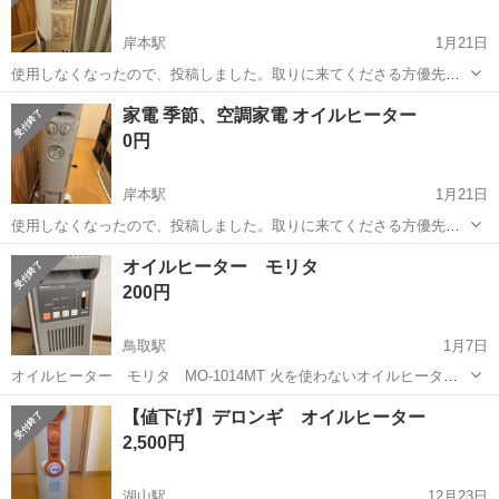
岸本駅
1月21日
使用しなくなったので、投稿しました。取りに来てくださる方優先で
お願いします。平日5時半以降、土日は日中。よろしくお願いします。
鳥取
米子市
岸本駅
季節、空調家電
空調
家電 季節、空調家電 オイルヒーター
0円
岸本駅
1月21日
使用しなくなったので、投稿しました。取りに来てくださる方優先で
お願いします。平日5時半以降、土日は日中。よろしくお願いします。
鳥取
米子市
岸本駅
季節、空調家電
空調
オイルヒーター モリタ
200円
鳥取駅
1月7日
オイルヒーター モリタ MO-1014MT 火を使わないオイルヒーター
いかがでしょうか？ ズボンなどをかける枠が付いています。 タイマー
鳥取
米子市
鳥取駅
季節、空調家電
モリタ
【値下げ】デロンギ オイルヒーター
付き。 米子市内で受け渡し可能な方。
2,500円
湖山駅
12月23日