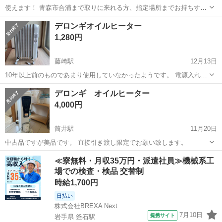
使えます！ 青森市合浦まで取りに来れる方、指定場所までお持ちする
ことも可能ですので、遠方の方もご相談くださいませ。
青森
青森市
東青森駅
季節、空調家電
場所
デロンギオイルヒーター
1,280円
藤崎駅
12月13日
10年以上前のものであまり使用していなかったようです。 電源入れて
みましたが暖かくはなりました。 多少の汚れキズなどありますが気に
青森
弘前市
藤崎駅
季節、空調家電
デロンギ
デロンギ オイルヒーター
ならない方にお願いします。 土日だと合わせやすいです。 平日は返信
4,000円
遅れます。
筒井駅
11月20日
中古品ですが美品です。 直接引き渡し限定でお願い致します。
青森
青森市
筒井駅
季節、空調家電
RHJ
≪寮無料・月収35万円・派遣社員≫機械系工
場での検査・検品 交替制
時給1,700円
日払い
株式会社BREXA Next
7月10日
提携サイト
岩手県 釜石駅