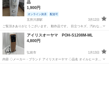
品
1,900円
オンライン決済
配送可
五所川原駅
3月12日
ご覧頂きありがとうございます。 動作品です。 目立つキズ、汚れなど
なくキレイな方だと思います。 袋カバーありますが一ヶ所破れてま
青森
つがる市
五所川原駅
季節、空調家電
TESY
アイリスオーヤマ POH-S1208M-ML
す。 直接手渡しも大丈夫です。 宜しくお願いします。
4,800円
弘前市
1月13日
内容 ◇メーカー・ブランド アイリスオーヤマ ◇品名 オイルヒーター
◇型番 POH-S1208M-ML ◇詳細 動作確認済み。 汚れあり。 配送も可
青森
弘前市
季節、空調家電
POH
能ですので、お気軽にご相談ください。 全て早いもの勝ちとなりま
す...