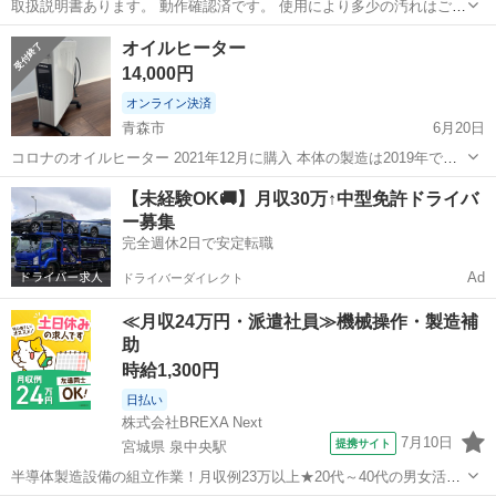
取扱説明書あります。 動作確認済です。 使用により多少の汚れはござ
いますが、まだまだ使っていただけるお品物です^ - ^ お受け渡しは、
青森
弘前市
季節、空調家電
ドラッグストア
オイルヒーター
堅田、神田周辺のスーパーかドラッグストア等の駐車場でいかがでし
14,000円
ょうか。 お気軽にご連...
オンライン決済
青森市
6月20日
コロナのオイルヒーター 2021年12月に購入 本体の製造は2019年で
す。 1シーズンだけ使用してます。
青森
青森市
季節、空調家電
コロナ
【未経験OK🚚】月収30万↑中型免許ドライバ
ー募集
完全週休2日で安定転職
Ad
ドライバーダイレクト
≪月収24万円・派遣社員≫機械操作・製造補
助
時給1,300円
日払い
株式会社BREXA Next
7月10日
提携サイト
宮城県 泉中央駅
半導体製造設備の組立作業！月収例23万以上★20代～40代の男女活躍