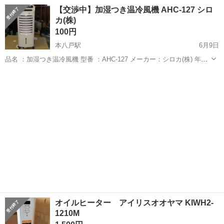
中中！社会保険完備！送迎あり！◎マイカー通勤OK＆無料駐車場完
宮城
泉中央駅
その他
【交渉中】加湿つき温冷風機 AHC-127 シロ
備！作業着無償貸与◎食堂利用可★《宮城県黒川郡大和町》 人気の工
カ(株)
場のお仕事 ◇半導体製造設備...
100円
本八戸駅
6月9日
品名 ：加湿つき温冷風機 型番 ：AHC-127 メーカー：シロカ(株) 年
式 ：2019年製 ご覧頂きありがとうございます。 投稿物全体に関
青森
八戸市
本八戸駅
季節、空調家電
冷風機
する注意事項を自己紹介欄に記載して...
オイルヒーター アイリスオオヤマ KIWH2-
1210M