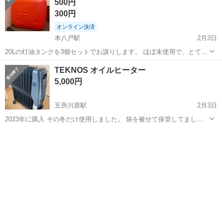
500円
300円
オンライン決済
本八戸駅
2月3日
20Lの灯油タンクを3個セットでお譲りします。 ほぼ未使用で、とても
綺麗な状態です。電気ヒーターを使うようになったため、不要になり
青森
八戸市
本八戸駅
季節、空調家電
タンク
TEKNOS オイルヒーター
ました。 1個300円で販売します。まとめて購入も可能です。 受け渡
5,000円
しは直接手渡...
五所川原駅
2月3日
2023年に購入 その冬だけ使用しました。 袋を被せて保管してまし
た。 動作確認はしました。
青森
五所川原市
五所川原駅
季節、空調家電