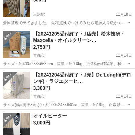
三沢駅
11月18日
倉庫整理で出てきました。 先程点検でつけてみたら電源入り暖かくな
りました。 軽く掃除してお譲りします。 ノークレームノーリターン
青森
三沢市
三沢駅
季節、空調家電
譲り
【20241205受付終了・J店売】松木技研・
でお願いします。
Maxcelia・オイルクリーン…
2,750円
青森市
11月14日
サイズ：約400×288×668mm、重量：約9.0kg、正常動作確認済、状態
ランク：B ※お問い合わせやご来店予定の際は投稿者プロフィールも
青森
青森市
季節、空調家電
状態
【20241204受付終了・J売】De’Longhi(デロ
ご確認ください。 【状態ランク説明】 S：購入から時間が経っていな
ンギ)・ラジエターヒ…
い...
3,300円
青森市
11月14日
サイズ(幅×奥行×高さ)：約990×245×640㎜、重量：約18㎏、正常動作
確認済、状態ランク：B 商品は画像に写っているものが全てです。ヒ
青森
青森市
季節、空調家電
デロンギ
オイルヒーター
ーター本体に目立つキズやヨゴレはありません。その他状態は画像を
3,000円
ご確認ください。 ...