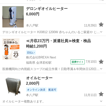
デロンギオイルヒーター
6,000円
本八戸駅
11月29日
デロンギオイルヒーター HJ0812 1200W 赤ちゃんのいるご家庭や じん
わり暖かいのがいいご家庭にお勧めです。 使用、2年 赤ちゃんが大き
青森
八戸市
本八戸駅
季節、空調家電
デロンギ
≪月収23万円・派遣社員≫検査・検品
くなったので出品します。 引取りに来れる方希望 #オイルヒーター #
時給1,200円
デロ...
日払い
株式会社BREXA Next
7月10日
提携サイト
福島県 会津若松駅
医療機関向け内視鏡スコープの組立作業！日勤専属＆年間休日120日
★◎20代～40代の男女活躍中！送迎あり！マイカー通勤OK◎無料駐車
福島
会津若松市
会津若松駅
その他
オイルヒーター
場あり★日払いあり◎空調完備で快適作業！《福島県会津若松市》 人
2,000円
気の工場のお仕事 ◇医療機...
オンライン決済
配送可
本八戸駅
11月11日
オイルヒーター複数あります。