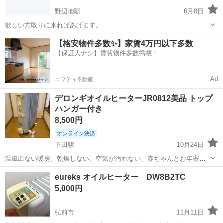
野辺地駅
6月8日
欲しい方取りに来ればあげます。
青森
上北郡
野辺地駅
季節、空調家電
デロンギ
【格安物件多数✨】家賃4万円以下多数
【保証人ナシ】賃貸物件多数掲載！
Ad
ニフティ不動産
デロンギオイルヒーターJR0812美品 トップ
ハンガー付き
8,500円
オンライン決済
下田駅
10月24日
温風出ない暖房。乾燥しない、空気が汚れない、赤ちゃんとお年寄り
にも優しいヒーターです。 高65㎝ 、幅16㎝ 、奥行41㎝ 3年前購入、
青森
上北郡
下田駅
季節、空調家電
デロンギ
eureks オイルヒーター DW8B2TC
一冬 数回使いましたが、その後薪ストーブにしたため保管しておりま
5,000円
した。
弘前市
11月11日