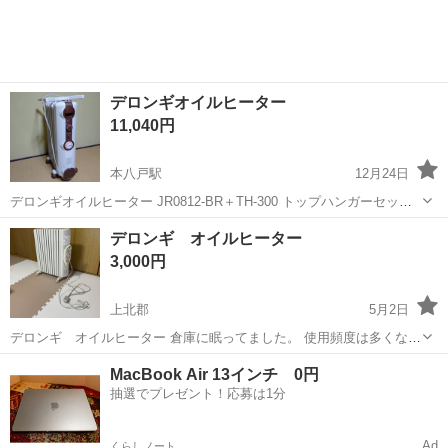
デロンギオイルヒーター
11,040円
本八戸駅
12月24日
デロンギオイルヒーター JR0812-BR＋TH-300 トップハンガーセット
1200W 使用年数3年 赤ちゃんの時使用 大きくなったので出品します
青森
八戸市
本八戸駅
季節、空調家電
デロンギ
デロンギ オイルヒーター
引取りに来れる方希望 #オイルヒーター #デロンギ #暖房 #暖...
3,000円
上北郡
5月2日
デロンギ オイルヒーター 倉庫に眠ってました。 使用頻度は多くない
ですが、樹脂部分色褪せあります。
青森
上北郡
季節、空調家電
デロンギ
MacBook Air 13インチ 0円
抽選でプレゼント！応募は1分
Ad
くらしノート