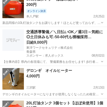
200円
確認ください。 ...
オンライン決済
本八戸駅
2月25日
新品同様の10L灯油タンクをお譲りします！ほとんど使っておらず、状
態はとても良いです。 興味があればお気軽にメッセージください！
青森
八戸市
本八戸駅
季節、空調家電
タンク
交通誘導警備／＼日払いOK／週3日～気軽に
◎土日休みも可♪50-60代も積極採用…
日給9,000円
東洋ワークセキュリティ株式会社
青森県
スポンサー：求人ボックス
08月02日
【仕事内容】県内の各現場にて、 警備業務をお任せします! 歩行者の
誘導 一般車両の誘導 工事車両の誘導 これがメインの業務です! 難しい
アルバイト・パート / 契約社員
デロンギ オイルヒーター
ことは特にありません 土日祝休み・固定休など 希望通りのシフトが可
4,000円
能なので 無理なく働けますよ...
三沢駅
2月13日
デロンギのオイルヒーターになりますが使用しなくなったため格安で
出品いたします^ ^ 商品の状態は比較的綺麗な状態になります。 使用
青森
上北郡
三沢駅
季節、空調家電
デロンギ
20L灯油タンク 3個セット【ほぼ未使用】1個
に関しても問題はございません。