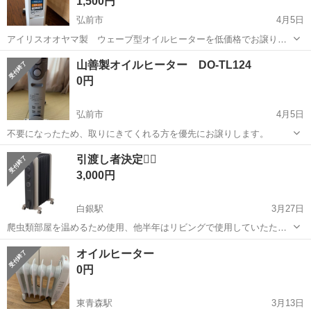
1,500円
弘前市
4月5日
アイリスオオヤマ製 ウェーブ型オイルヒーターを低価格でお譲りし
ます。状態はとても綺麗で汚れもありませんので、問題なく使用でき
青森
弘前市
季節、空調家電
状態
山善製オイルヒーター DO-TL124
ます。 近くにお住まいの方優先で、宜しくお願いします。
0円
弘前市
4月5日
不要になったため、取りにきてくれる方を優先にお譲りします。
青森
弘前市
季節、空調家電
山善
引渡し者決定🙇‍♀️
3,000円
白銀駅
3月27日
爬虫類部屋を温めるため使用、他半年はリビングで使用していたため
犬の毛など着いてるかもしれません。 動物臭、傷、色褪せなし 状態は
青森
八戸市
白銀駅
季節、空調家電
爬虫類
オイルヒーター
綺麗な方かと思います。タイマーセットできるため帰宅時1時間前にセ
0円
ットしておくとほんわか暖かい空...
東青森駅
3月13日