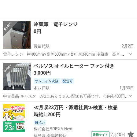
冷蔵庫 電子レンジ
0円
長苗代駅
2月2日
電子レンジ 横480mm×高さ300mm×奥行き340mm 冷蔵庫 高さ
1110mm×横480mm×奥行き510mm 単身赴任終了に伴い不要となりま
青森
八戸市
長苗代駅
季節、空調家電
奥行き
ベルソス オイルヒーター ファン付き
す。 各製品10年以上経過してますが、元気に稼働して おります。
3,000円
オンライン決済
配送可
本八戸駅
1月30日
中古美品 キャスターが1こありません 配送も可能です。市内4,400円そ
の他地域要相談 AT軽トラックの貸し出しも可能です。 8時間3,300円
青森
八戸市
本八戸駅
季節、空調家電
ベルソス
≪月収23万円・派遣社員≫検査・検品
ガソリン代別途 現地での現金払いOK
時給1,200円
日払い
株式会社BREXA Next
7月10日
提携サイト
福島県 会津若松駅