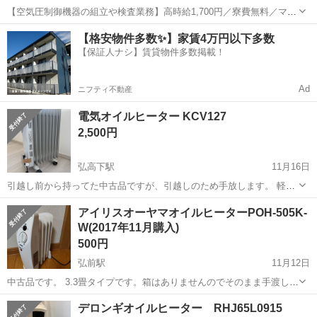
【空気圧制御機器の組立や検査業務】高時給1,700円／寮費無料／マイ
カー通勤OK＆工場敷地内に無料駐車場あり 人気の工場のお仕事 ◇空
岩手
釜石市
釜石駅
その他
【格安物件多数✨】家賃4万円以下多数
気圧制御機器（シリンダ、バルブ等）の製造・組立、検査、梱包、入
【保証人ナシ】賃貸物件多数掲載！
出荷業務◇ ＊大手メーカー...
Ad
ニフティ不動産
電気オイルヒーター KCV127
2,500円
弘高下駅
11月16日
引越し前から持ってた中古品ですが、引越しのため手放します。 軽く
拭いてお渡しします。
青森
弘前市
弘高下駅
季節、空調家電
アイリスオーヤマオイルヒーターPOH-505K-
W(2017年11月購入)
500円
弘前駅
11月12日
中古品です。 3.3畳タイプです。箱はありませんのでそのまま手渡しに
なります。
青森
弘前市
弘前駅
季節、空調家電
POH
デロンギオイルヒーター RHJ65L0915