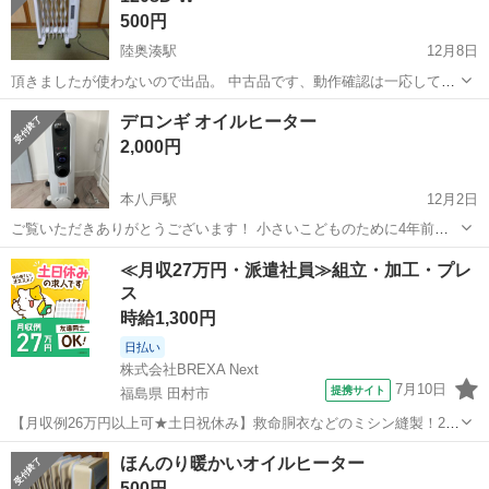
500円
陸奥湊駅
12月8日
頂きましたが使わないので出品。 中古品です、動作確認は一応してい
ます！ コンセント収納部のカバーがありません。 本体のみ、説明書等
青森
八戸市
陸奥湊駅
季節、空調家電
断熱材
デロンギ オイルヒーター
付属しません。 綺麗にしてお渡ししますが、多少の汚れがあります。
2,000円
ご承知いただける方...
本八戸駅
12月2日
ご覧いただきありがとうございます！ 小さいこどものために4年前に
購入しました。 エアコンのない8畳のお部屋に使用していましたが、
青森
八戸市
本八戸駅
季節、空調家電
デロンギ
≪月収27万円・派遣社員≫組立・加工・プレ
ほのかな暖かさが保たれて良かったです。こどもが大きくなったため
ス
出品しました。 動作確認済。少し...
時給1,300円
日払い
株式会社BREXA Next
7月10日
提携サイト
福島県 田村市
【月収例26万円以上可★土日祝休み】救命胴衣などのミシン縫製！20
代～50代の男女大活躍中★日払い制度あり！マイカー通勤OK＆無料駐
福島
田村市
その他
ほんのり暖かいオイルヒーター
車場完備！食堂利用可★交通費支給◎《福島県田村市》 人気の工場の
500円
お仕事 ◇救命胴衣などのミ...