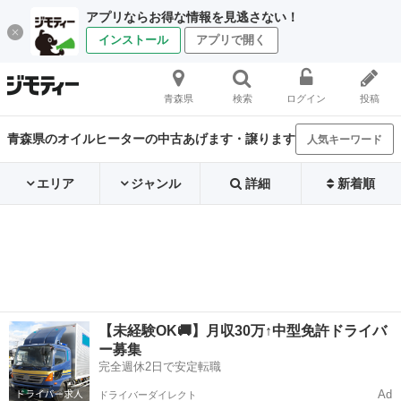
アプリならお得な情報を見逃さない！
インストール
アプリで開く
青森県
検索
ログイン
投稿
青森県のオイルヒーターの中古あげます・譲ります
人気キーワード
エリア
ジャンル
詳細
新着順
【未経験OK🚚】月収30万↑中型免許ドライバ
ー募集
完全週休2日で安定転職
Ad
ドライバーダイレクト