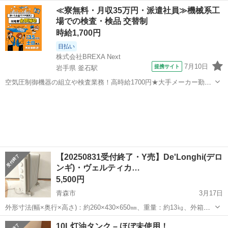
動作確認済、状態ランク：C 商品は画像に写っているものが全てで
青森
青森市
季節、空調家電
RHJ
≪寮無料・月収35万円・派遣社員≫機械系工
す。側面に小さなヘコミが見受けられます。その他状態は画像をご確
場での検査・検品 交替制
認ください。 ...
時給1,700円
日払い
株式会社BREXA Next
7月10日
提携サイト
岩手県 釜石駅
空気圧制御機器の組立や検査業務！高時給1700円★大手メーカー勤
務！嬉しい寮費無料！ワンルーム寮完備★マイカー通勤OK＆工場敷地
岩手
釜石市
釜石駅
その他
内に無料駐車場あり★！《岩手県釜石市》 人気の工場のお仕事 ◇空気
圧制御機器（シリンダ、バルブ...
【20250831受付終了・Y売】De'Longhi(デロ
ンギ)・ヴェルティカ…
5,500円
青森市
3月17日
外形寸法(幅×奥行×高さ)：約260×430×650㎜、重量：約13㎏、外箱な
し、正常動作確認済、状態ランク：B 商品は画像に写っているものが
青森
青森市
季節、空調家電
ヴェルティカルド
10L灯油タンク – ほぼ未使用！
全てです。目立つキズやヨゴレはありません。その他状態は画像をご