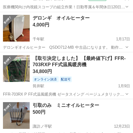
医療機関向け内視鏡スコープの組立作業！日勤専属＆年間休日120日
★◎20代～40代の男女活躍中！送迎あり！マイカー通勤OK◎無料駐車
福島
会津若松市
会津若松駅
その他
デロンギ オイルヒーター
場あり★日払いあり◎空調完備で快適作業！《福島県会津若松市》 人
4,000円
気の工場のお仕事 ◇医療機...
千年駅
1月17日
デロンギオイルヒーター QSDO712-MB 中古品になります。 動作確
認で30分ぐらい電源入れて暖かくなりました。
青森
弘前市
千年駅
季節、空調家電
デロンギ
【取引決定しました】 【最終値下げ】FFR-
703RXP FF式温風暖房機
34,800円
オンライン決済
配送可
筒井駅
1月9日
FFR-703RX P FF式温風暖房機 ゼータスイング ベージュメタリック
[木造18畳まで /コンクリート29畳まで /対流式] 【仕様】
青森
青森市
筒井駅
季節、空調家電
FFストーブ
引取のみ ミニオイルヒーター
https://www.biccamera.com/bc/item/35450...
500円
諏訪ノ平駅
12月23日