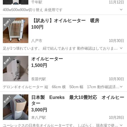
千年駅
11月12日
400w500w900w切り替え 未使用です
青森
弘前市
千年駅
季節、空調家電
500w
【訳あり】オイルヒーター 暖房
100円
八戸市
10月30日
足が1つ壊れています。 紐で結んであります 動作確認はしております
ノーブランドです
青森
八戸市
季節、空調家電
ノーブランド
オイルヒーター
1,500円
長苗代駅
10月30日
デロンギオイルヒーター 縦 66cm 横 50cm 幅 17cm 動作確認済み
説明書あり リモコン付き、手動orリモコンで温度調節出来ます。 空気
青森
八戸市
長苗代駅
季節、空調家電
リモコン
日本製 Eureks 最大10畳対応 オイルヒー
が乾燥せず、火傷の心配なし。じんわり暖かさ持続します。 綺麗で
ター
す。 お値下げ...
3,000円
本八戸駅
10月28日
ユーレックスの日本生オイルヒーターです。 しばらく、脱衣場で使っ