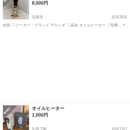
8,000円
弘前市
10月26日
内容 ◇メーカー・ブランド デロンギ ◇品名 オイルヒーター ◇型番
RHJ65L0915 ◇詳細 動作確認。 美品！ 配送も可能ですので、お気軽
青森
弘前市
季節、空調家電
RHJ
にご相談ください。 全て早いもの勝ちとなります。 取引日時が早い方
に...
オイルヒーター
1,000円
弘高下駅
10月13日