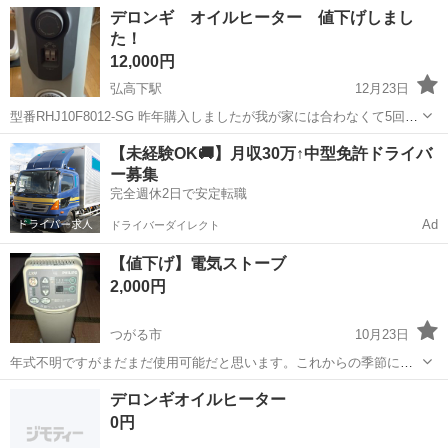
青森
八戸市
本八戸駅
季節、空調家電
デロンギ オイルヒーター 値下げしまし
た！
12,000円
弘高下駅
12月23日
型番RHJ10F8012-SG 昨年購入しましたが我が家には合わなくて5回使
ったかどうかで保管していました。 購入時に箱は不要としたので本体
青森
弘前市
弘高下駅
季節、空調家電
デロンギ
【未経験OK🚚】月収30万↑中型免許ドライバ
と説明書のみです。 説明書は元々畳んであり本体にくくり付けてあっ
ー募集
たのでシワがあります...
完全週休2日で安定転職
Ad
ドライバーダイレクト
【値下げ】電気ストーブ
2,000円
つがる市
10月23日
年式不明ですがまだまだ使用可能だと思います。これからの季節にい
かがですか。
青森
つがる市
季節、空調家電
デロンギオイルヒーター
0円