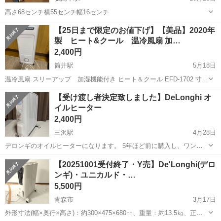
高さ68センチ横55センチ幅16センチ
青森
弘前市
弘高下駅
季節、空調家電
【25日まで限定のお値下げ】【美品】2020年
製 ヒート&クール 温冷風扇 加…
2,400円
筒井駅
5月18日
温冷風扇 スリーアップ 加湿機能付き ヒート＆クール EFD-1702 寸
法 幅30.5 奥行き29.5 高さ75㎝（キャスター含む） 重量・・
青森
青森市
筒井駅
季節、空調家電
キャスター
【受け渡し者決定致しました】DeLonghi オ
6.9Kg 2020年製 夏は涼しく、冬は暖かく、これ1台で...
イルヒーター
2,400円
三沢駅
4月28日
デロンギのオイルヒーターになります。 5年ほど前に購入し、ワンシ
ーズンだけ使用して 押し入れで保管しておりました。 上部の網の隙間
青森
三沢市
三沢駅
季節、空調家電
デロンギ
【20251001受付終了・Y売】De'Longhi(デロ
に多少ホコリが付着しておりますが、 傷や凹みはなく綺麗な状態だと
ンギ)・ユニカルド・…
思います。 動作確認済です...
5,500円
青森市
3月17日
外形寸法(幅×奥行×高さ)：約300×475×680㎜、重量：約13.5㎏、正常