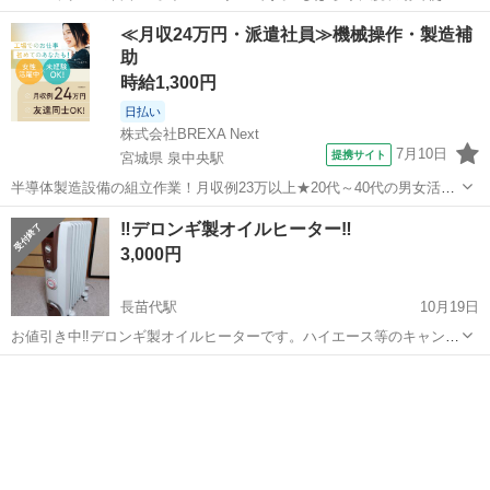
ていましたが、使わなくなりしまっておりました。 購入当時は２万５
青森
八戸市
本八戸駅
季節、空調家電
Eureks
≪月収24万円・派遣社員≫機械操作・製造補
千円ほどしたと思います。 温度設定で温かさが設定できて、色々な機
助
能がついており、小さなお子...
時給1,300円
日払い
株式会社BREXA Next
7月10日
提携サイト
宮城県 泉中央駅
半導体製造設備の組立作業！月収例23万以上★20代～40代の男女活躍
中中！社会保険完備！送迎あり！◎マイカー通勤OK＆無料駐車場完
宮城
泉中央駅
その他
‼️デロンギ製オイルヒーター‼️
備！作業着無償貸与◎食堂利用可★《宮城県黒川郡大和町》 人気の工
3,000円
場のお仕事 ◇半導体製造設備...
長苗代駅
10月19日
お値引き中‼️デロンギ製オイルヒーターです。ハイエース等のキャンピ
ングカーでポータブル電源を使用しての暖房に如何でしょうか？勿論
青森
八戸市
長苗代駅
季節、空調家電
デロンギ
自宅での暖房でも使用出来ます。重宝します‼️