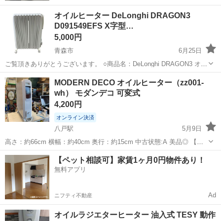
オイルヒーター DeLonghi DRAGON3
D091549EFS X字型…
5,000円
青森市
6月25日
ご覧頂きありがとうございます。 ○商品名：DeLonghi DRAGON3 オイ
ルヒーター ○型式：D091549EFS ◯サイズ：幅50 x 奥行30 x 高さ
青森
青森市
季節、空調家電
フィン
MODERN DECO オイルヒーター（zz001-
65（cm） ※動作確認済 ※...
wh） モダンデコ 可変式
4,200円
オンライン決済
八戸駅
5月9日
高さ：約66cm 横幅：約40cm 奥行：約15cm 中古状態:A 美品◎ 【店
舗引渡の場合】 住所:〒039-1105 八戸市八幡五日町31-1 営業時間:9
青森
八戸市
八戸駅
季節、空調家電
モダンデコ
【ペット相談可】家賃1ヶ月0円物件あり！
時〜17時 定休日:水曜日・その他不定休もあり ※商品はす...
無料アプリ
Ad
ニフティ不動産
オイルラジエターヒーター 油入式 TESY 動作