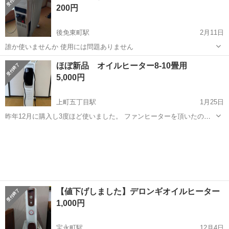
200円
ティ価格でお安く致しま...
後免東町駅
2月11日
誰か使いませんか 使用には問題ありません
高知
南国市
後免東町駅
季節、空調家電
ほぼ新品 オイルヒーター8-10畳用
5,000円
上町五丁目駅
1月25日
昨年12月に購入し3度ほど使いました。 ファンヒーターを頂いたので
使って下さる方に。 サイズ:(約)幅24×奥42×高61cm 重量
高知
高知市
上町五丁目駅
季節、空調家電
(約):10.1kg 電源コード:1.8ｍ 消費電力:500/700/1200W ...
タッチパネル
【値下げしました】デロンギオイルヒーター
1,000円
宝永町駅
12月4日