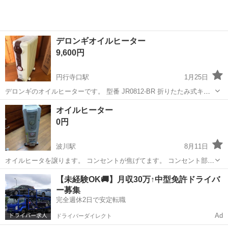
デロンギオイルヒーター
9,600円
円行寺口駅
1月25日
デロンギのオイルヒーターです。 型番 JR0812-BR 折りたたみ式キャ
スター付き カラー ホワイト/ブラウン 使用畳数 8-10畳 トップハンガ
高知
高知市
円行寺口駅
季節、空調家電
デロンギ
オイルヒーター
ー付けます。 中古品ですが使用頻度少なく綺麗な状態です。
0円
波川駅
8月11日
オイルヒータを譲ります。 コンセントが焦げてます。 コンセント部を
交換すれば使用できます。上記を理解したうえでノークレーム返品受
高知
土佐市
波川駅
季節、空調家電
コンセント
【未経験OK🚚】月収30万↑中型免許ドライバ
付なしで よろしくお願いします。
ー募集
完全週休2日で安定転職
Ad
ドライバーダイレクト