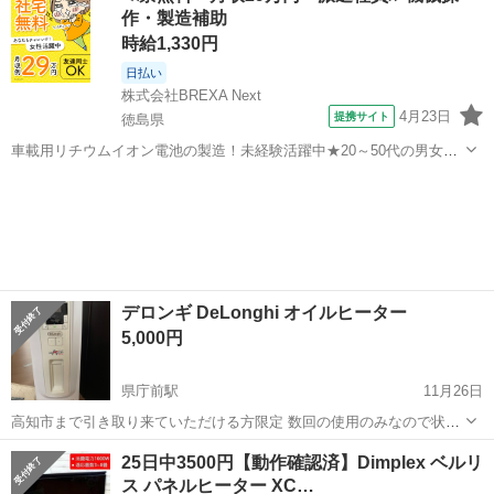
作・製造補助
また、火を使わないので安全面で...
時給1,330円
日払い
株式会社BREXA Next
4月23日
提携サイト
徳島県
車載用リチウムイオン電池の製造！未経験活躍中★20～50代の男女活
躍中！寮費無料★備品付き1R寮完備！自宅からマイカー通勤OK！無料
徳島
その他
駐車場完備◎正社員登用制度あり！《徳島県板野郡松茂町》 人気の工
場のお仕事 ◇車載用リチウ...
デロンギ DeLonghi オイルヒーター
5,000円
県庁前駅
11月26日
高知市まで引き取り来ていただける方限定 数回の使用のみなので状態
綺麗です！
高知
高知市
県庁前駅
季節、空調家電
デロンギ
25日中3500円【動作確認済】Dimplex ベルリ
ス パネルヒーター XC…