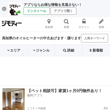
アプリならお得な情報を見逃さない！
インストール
アプリで開く
高知県
検索
ログイン
投稿
高知県のオイルヒーターの中古あげます・譲ります
人気キーワード
エリア
ジャンル
詳細
新着順
【ペット相談可】家賃1ヶ月0円物件あり！
無料アプリ
Ad
ニフティ不動産