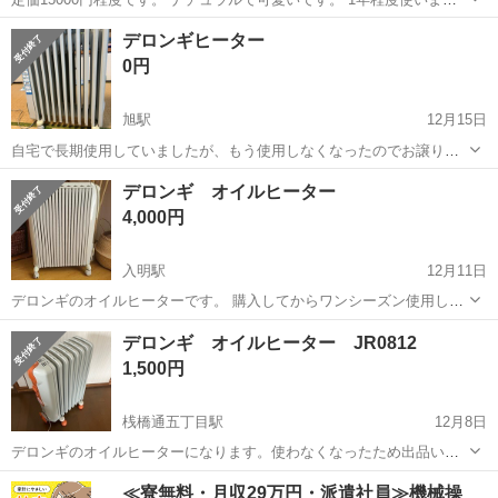
た。動作確認はしてます。 リモコンがなくなっていたので値下げしま
高知
吾川郡
伊野駅
季節、空調家電
デロンギヒーター
した。使う分には全く問題ありません。
0円
旭駅
12月15日
自宅で長期使用していましたが、もう使用しなくなったのでお譲りし
たいと思います。 まだまだ現役で使えます。 喫煙者が所有していたた
高知
高知市
旭駅
季節、空調家電
デロンギヒーター
デロンギ オイルヒーター
め、ヤニによる変色があります。 型番DHC-701R 取扱説明書はありま
4,000円
せん。
入明駅
12月11日
デロンギのオイルヒーターです。 購入してからワンシーズン使用しま
したがしばらく使用していないのでお譲りします。 DHP-7001
高知
高知市
入明駅
季節、空調家電
デロンギ
デロンギ オイルヒーター JR0812
1,500円
桟橋通五丁目駅
12月8日
デロンギのオイルヒーターになります。使わなくなったため出品いた
しました。 音も静かで、匂いを出さずに部屋を暖めることができるの
高知
高知市
桟橋通五丁目駅
季節、空調家電
デロンギ
≪寮無料・月収29万円・派遣社員≫機械操
で、小さな赤ちゃんなんかがいるご家庭では重宝するかと思います。