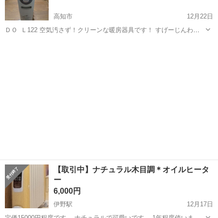
高知市
12月22日
ＤＯ_Ｌ122 空気汚さず！クリーンな暖房器具です！ すげーじんわり
とぬくぬく よろしくおねがいします
高知
高知市
季節、空調家電
山善
【取引中】ナチュラル木目調＊オイルヒータ
ー
6,000円
伊野駅
12月17日
定価15000円程度です。 ナチュラルで可愛いです。 1年程度使いまし