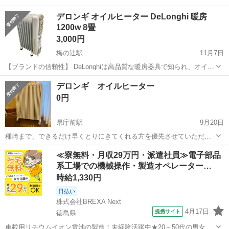
デロンギ オイルヒーター DeLonghi 暖房
1200w 8畳
3,000円
梅の辻駅
11月7日
【ブランドの信頼性】 DeLonghiは高品質な暖房器具で知られ、オイル
ヒーターは特に効率的で静かな運転が特徴です。 【安全性と便利さ】
高知
高知市
梅の辻駅
季節、空調家電
デロンギ
デロンギ オイルヒーター
転倒時自動オフ機能が搭載されており、安全に使用できます。また、
0円
キャスター付きで移動も...
県庁前駅
9月20日
種崎まで、できるだけ早くとりにきてくれる方を優先させていただき
ます。 よろしくおねがいします。
高知
高知市
県庁前駅
季節、空調家電
デロンギ
≪寮無料・月収29万円・派遣社員≫電子部品
系工場での機械操作・製造オペレーター…
時給1,330円
日払い
株式会社BREXA Next
4月17日
提携サイト
徳島県
車載用リチウムイオン電池の製造！未経験活躍中★20～50代の男女活