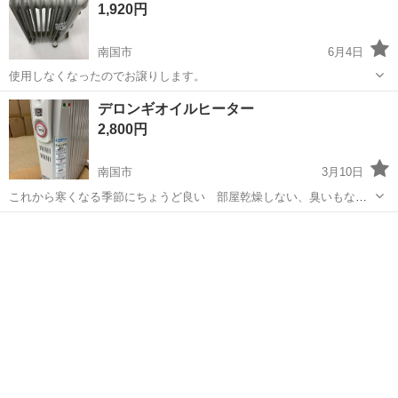
1,920円
南国市
6月4日
使用しなくなったのでお譲りします。
高知
南国市
季節、空調家電
デロンギ
デロンギオイルヒーター
2,800円
南国市
3月10日
これから寒くなる季節にちょうど良い 部屋乾燥しない、臭いもない
快適暖房です。 タイマー機能付いてます
高知
南国市
季節、空調家電
デロンギ