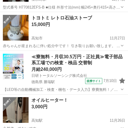
型式番号 H770812EFS-B ■仕様 外形寸法(mm):幅245×奥行415×高さ
630 本体質量(kg):12.0 色:ホワイト+ブラウン 電源コードの長さ(m):2.3
高知
高知市
宝永町駅
季節、空調家電
デロンギ
トヨトミ レトロ石油ストーブ
電圧/周波数:AC100V/50/6...
15,000円
高知市
11月27日
赤ちゃんが産まれるに伴い処分中です！ 引き取りお願い致します。 コ
ンクリート9畳、木造7畳まで 購入時のダンボールでお渡しできます🥺
高知
高知市
季節、空調家電
トヨトミ
≪寮無料・月収30.5万円・正社員≫電子部品
数年前に新品購入(30000円程)しましたが、ほとんど使っていなかった
系工場での検査・検品 交替制
のでかなりの...
月給240,000円
日研トータルソーシング株式会社
7月10日
提携サイト
徳島県 勝瑞駅
【LED等の自動機械加工・検査・梱包・データ入力】寮費無料！／年
間休日は130日以上／未経験OK！ お仕事について スマートフォンやパ
徳島
鳴門市
勝瑞駅
その他
オイルヒーター！
ソコン、車などに使われるLED等の電子部品の製造とそれに付帯する
3,000円
作業になります。①部品を...
高知駅
11月26日