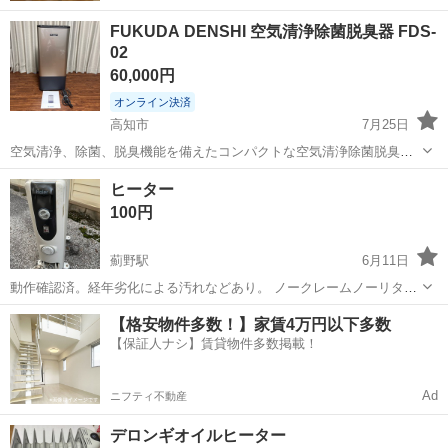
FUKUDA DENSHI 空気清浄除菌脱臭器 FDS-
02
60,000円
オンライン決済
高知市
7月25日
空気清浄、除菌、脱臭機能を備えたコンパクトな空気清浄除菌脱臭器
です。 40万円くらいで購入しています 購入日:2023.9.13 取り扱い説明
高知
高知市
季節、空調家電
ヒーター
書あり ※フィルター交換時期です。 別途お買い求めくださいませ ※
100円
約3年使用...
薊野駅
6月11日
動作確認済。経年劣化による汚れなどあり。 ノークレームノーリター
ンでお願いします。 平日19時以降、土日10～17時の間に取りに来てく
高知
高知市
薊野駅
季節、空調家電
ヒーター
【格安物件多数！】家賃4万円以下多数
る方を優先します。 よろしくおねがいします
【保証人ナシ】賃貸物件多数掲載！
Ad
ニフティ不動産
デロンギオイルヒーター