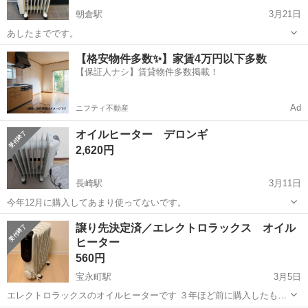
朝倉駅
3月21日
あしたまでです。
高知
高知市
朝倉駅
季節、空調家電
【格安物件多数✨】家賃4万円以下多数
【保証人ナシ】賃貸物件多数掲載！
Ad
ニフティ不動産
オイルヒーター デロンギ
2,620円
長崎駅
3月11日
今年12月に購入してあまり使ってないです。
高知
高知市
長崎駅
季節、空調家電
デロンギ
譲り先決定済／エレクトロラックス オイル
ヒーター
560円
宝永町駅
3月5日
エレクトロラックスのオイルヒーターです ３年ほど前に購入したもの