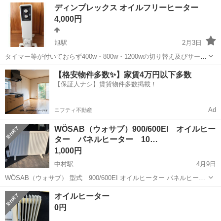
高知
高知市
季節、空調家電
引き
ディンプレックス オイルフリーヒーター
4,000円
旭駅
2月3日
タイマー等が付いておらず400w・800w・1200wの切り替え及びサーモ
ダイヤルの切り替え機能だけのモデルECR-B01です。 オイルフリーヒ
高知
高知市
旭駅
季節、空調家電
ディンプレックス
【格安物件多数✨】家賃4万円以下多数
ーターの特徴は2枚目に書いてあるとおりです。 参考までに使用感(ほ
【保証人ナシ】賃貸物件多数掲載！
とんど1...
Ad
ニフティ不動産
WÖSAB（ウォサブ）900/600EI オイルヒー
ター パネルヒーター 10…
1,000円
中村駅
4月9日
WÖSAB（ウォサブ） 型式 900/600EI オイルヒーター パネルヒータ
ー 1000W コンセントを繋いで動作確認済です。
高知
四万十市
中村駅
季節、空調家電
ヒーター
オイルヒーター
0円