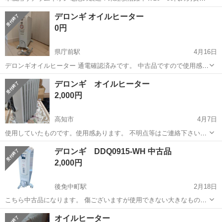
躍中！寮費無料★備品付き1R寮完備！自宅からマイカー通勤OK！無料
徳島
その他
デロンギ オイルヒーター
駐車場完備◎正社員登用制度あり！《徳島県板野郡松茂町》 人気の工
0円
場のお仕事 ◇車載用リチウ...
県庁前駅
4月16日
デロンギオイルヒーター 通電確認済みです。 中古品ですので使用感あ
りです。 断捨離中ですので、本日取りに来て下さると助かります
高知
高知市
県庁前駅
季節、空調家電
空調
デロンギ オイルヒーター
2,000円
高知市
4月7日
使用していたものです。使用感あります。 不明点等はご連絡下さい。
配送可能です。ご相談下さい。
高知
高知市
季節、空調家電
デロンギ
デロンギ DDQ0915-WH 中古品
2,000円
後免中町駅
2月18日
こちら中古品になります。 傷ございますが使用できない大きなものは
ありません。 こちらの相場ですが安くても6000円前後のお品物です。
高知
南国市
後免中町駅
季節、空調家電
デロンギ
オイルヒーター
リモコンはありません。リモコン無しでも操作可能です。 今回はジモ