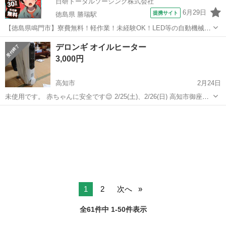
日研トータルソーシング株式会社
6月29日
提携サイト
徳島県 勝瑞駅
【徳島県鳴門市】寮費無料！軽作業！未経験OK！LED等の自動機械加
工・検査・梱包・データ入力《お仕事No.NS0560》 お仕事について ス
徳島
鳴門市
勝瑞駅
その他
デロンギ オイルヒーター
マートフォンやパソコン、車などに使われるLED等の電子部品の製造
3,000円
とそれに付帯する作...
高知市
2月24日
未使用です。 赤ちゃんに安全です😌 2/25(土)、2/26(日) 高知市御座に
ある エコイート御座店で ✨🆓✨フリーマーケットを 開催します。 当
高知
高知市
季節、空調家電
デロンギ
日に取りに来てくれる方に 優先で格安販売します。 お宝満載!😱👻💀
👹
1
2
次へ
全61件中 1-50件表示