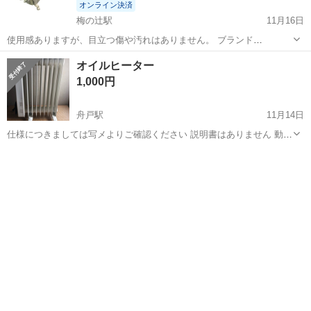
オンライン決済
梅の辻駅
11月16日
使用感ありますが、目立つ傷や汚れはありません。 ブランド
De'Longhi(デロンギ) 特徴 チャイルドロック, リモートコントロール 色
高知
高知市
梅の辻駅
季節、空調家電
デロンギ
オイルヒーター
ホワイト フォームの形式 台 電源 電源コード式 メーカー型
1,000円
番:D091549E...
舟戸駅
11月14日
仕様につきましては写メよりご確認ください 説明書はありません 動作
確認済みです
高知
高知市
舟戸駅
季節、空調家電
写メ