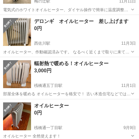
梅の辻駅
11月11日
電気式のホワイトオイルヒーター、ダイヤル操作で簡単に温度調整可
能。 - モデル名: オイルヒーター - 色: ホワイト - 電源: 電気式 - 操作方
高知
高知市
梅の辻駅
季節、空調家電
ホワイト
デロンギ オイルヒーター 差し上げます
法: ダイヤル式 - キャスター: あり DeLonghi D071...
0円
西佐川駅
11月3日
オイルヒーター、作動確認済みです。 なるべく近くまで取りに来てい
ただける方、または市内などでの受け渡しも都合が合えば可能です。
高知
高岡郡
西佐川駅
季節、空調家電
デロンギ
輻射熱で暖める！オイルヒーター
11月10日に市内へ行くのでご都合が合えば受け渡しできます。 なるべ
3,000円
く早くお引き渡しできる方優先...
桟橋通五丁目駅
11月1日
部屋全体を暖める オイルヒーターを格安で！ 古い木造住宅などでは
おすすめできません 小型なのでトイレや脱衣場に いかがですか？
高知
高知市
桟橋通五丁目駅
季節、空調家電
住宅
オイルヒーター
0円
桟橋通一丁目駅
9月9日
オイルヒーター 全然使えます！