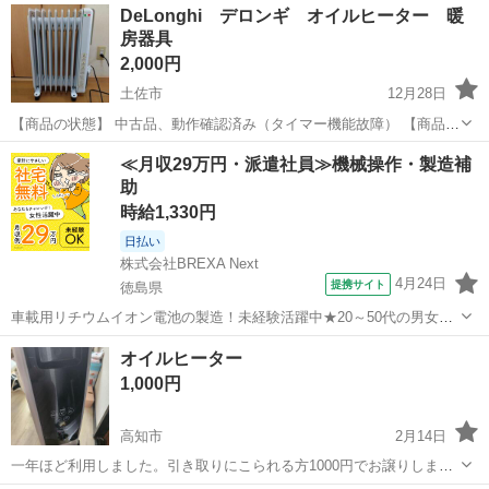
DeLonghi デロンギ オイルヒーター 暖
房器具
2,000円
土佐市
12月28日
【商品の状態】 中古品、動作確認済み（タイマー機能故障） 【商品説
明】 メーカー∶DeLonghi（デロンギ） 品名∶オイルヒーター サイズ∶幅
高知
土佐市
季節、空調家電
デロンギ
≪月収29万円・派遣社員≫機械操作・製造補
43cm ✕ 高さ64.5cm ✕ 奥行22.5cm
助
時給1,330円
日払い
株式会社BREXA Next
4月24日
提携サイト
徳島県
車載用リチウムイオン電池の製造！未経験活躍中★20～50代の男女活
躍中！寮費無料★備品付き1R寮完備！自宅からマイカー通勤OK！無料
徳島
その他
オイルヒーター
駐車場完備◎正社員登用制度あり！《徳島県板野郡松茂町》 人気の工
1,000円
場のお仕事 ◇車載用リチウ...
高知市
2月14日
一年ほど利用しました。引き取りにこられる方1000円でお譲りしま
す。