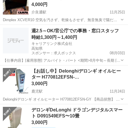
4,000円
介良通駅
11月25日
Dimplex XCVER10 空気を汚さず、乾燥もさせず、無音無臭で陽だま
りのような暖かさを実現してくれると、近年人気のパネルヒーター。
高知
南国市
介良通駅
季節、空調家電
Dimplex
週2.5～OK/官公庁での事務・窓口スタッフ
数多くのアイテムが登場している中でも異彩を放つ美しさを誇る『
時給1,300円～1,400円
VERLYS（ ベルリ...
キャリアリンク株式会社
高知県
スポンサー：求人ボックス
08月03日
【仕事内容】[雇用形態] アルバイト・パート <期間>8月中旬～長期 [給
与] <時給> 1300円 1400円 スキル等による 研修期間中:時給変動なし/
アルバイト・パート
【お話し中】Delonghiデロンギ オイルヒー
日払い・週払いOK(当社規定) [勤務時間] [勤務曜日] 月～金 週2....
ター H770812EFSN-…
3,000円
鹿児駅
11月24日
Delonghiデロンギ オイルヒーター H770812EFSN-GY 【商品状態】 ✅
目立つキズ等も無く概ねキレイな状態です ✅ 年式は古いですが問題な
高知
南国市
鹿児駅
季節、空調家電
Delonghi
デロンギDeLonghi ドラゴンデジタルスマー
く使えています ● 基本仕様 ・タイプ : オイルヒーター ・...
ト D091549EFS〜10畳
3,000円