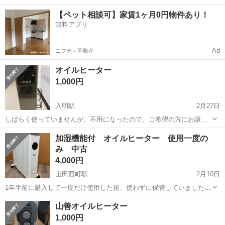
躍中！寮費無料★備品付き1R寮完備！自宅からマイカー通勤OK！無料
徳島
その他
【ペット相談可】家賃1ヶ月0円物件あり！
駐車場完備◎正社員登用制度あり！《徳島県板野郡松茂町》 人気の工
無料アプリ
場のお仕事 ◇車載用リチウ...
Ad
ニフティ不動産
オイルヒーター
1,000円
入明駅
2月27日
しばらく使っていませんが、不用になったので、ご希望の方にお譲り
します。通電は出来ました。 宜しくお願いします。
高知
高知市
入明駅
季節、空調家電
譲り
加湿機能付 オイルヒーター 使用一度の
み 中古
4,000円
山田西町駅
2月10日
1年半前に購入して一度だけ使用した後、使わずに保管していました。
箱はありません。 現状渡しの商品です。 返品やクレームをお受けでき
高知
香美市
山田西町駅
季節、空調家電
ありません
山善オイルヒーター
ない事をご了承ください🙇 早く引き取りに来てくれる方を優先しま
1,000円
す。 よろしくお願い致します🙇