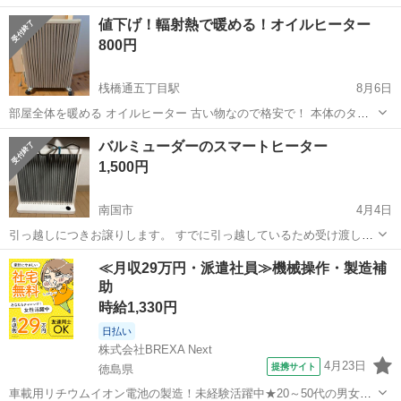
高知
高知市
桟橋通一丁目駅
季節、空調家電
値下げ！輻射熱で暖める！オイルヒーター
800円
桟橋通五丁目駅
8月6日
部屋全体を暖める オイルヒーター 古い物なので格安で！ 本体のタイ
マーが壊れてるので コンセントタイマー付けます オイルヒーターは乾
高知
高知市
桟橋通五丁目駅
季節、空調家電
タイマー
バルミューダーのスマートヒーター
燥させずに 部屋全体が暖かくなるので これを知るとエアコンが 嫌い
1,500円
になる人もいます とは...
南国市
4月4日
引っ越しにつきお譲りします。 すでに引っ越しているため受け渡しは
週末にお願いしたいです 受け渡しは南国市緑ヶ丘です。 子供が気管支
高知
南国市
季節、空調家電
ヒーター
≪月収29万円・派遣社員≫機械操作・製造補
が弱かったため使っていましたが、 必要無くなりました。 おしゃれな
助
外見のヒーターです...
時給1,330円
日払い
株式会社BREXA Next
4月23日
提携サイト
徳島県
車載用リチウムイオン電池の製造！未経験活躍中★20～50代の男女活