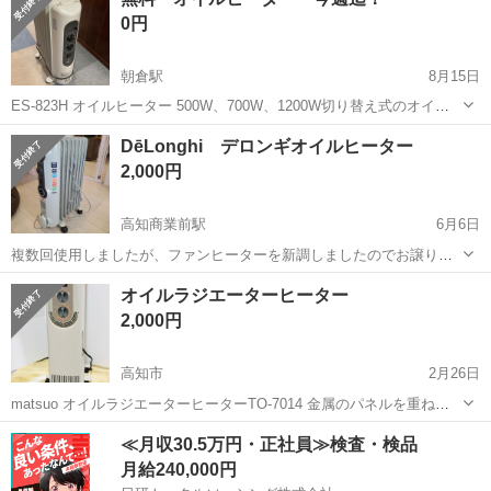
いします。 ジャンク扱いでお願いします。
0円
朝倉駅
8月15日
ES-823H オイルヒーター 500W、700W、1200W切り替え式のオイル
ヒーターです。 電源スイッチの切り替え式です。 １２時間のタイマー
高知
土佐市
朝倉駅
季節、空調家電
空気
DēLonghi デロンギオイルヒーター
があります。 幅24、奥行き41 、高さ66センチ オイルヒ...
2,000円
高知商業前駅
6月6日
複数回使用しましたが、ファンヒーターを新調しましたのでお譲りさ
せていただきたいと思います。
高知
高知市
高知商業前駅
季節、空調家電
デロンギ
オイルラジエーターヒーター
2,000円
高知市
2月26日
matsuo オイルラジエーターヒーターTO-7014 金属のパネルを重ねた
暖房器具で、 難燃性のオイルを電気で温めて循環させ、 その熱を放射
高知
高知市
季節、空調家電
空気
≪月収30.5万円・正社員≫検査・検品
して、徐々に部屋を暖める 暖房器具です。 火を使わないので、 空気
月給240,000円
を汚さず、臭...