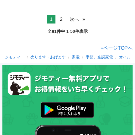
1
2
次へ
全61件中 1-50件表示
ページTOPへ
ジモティー
売ります・あげます
家電
季節、空調家電
オイルヒ