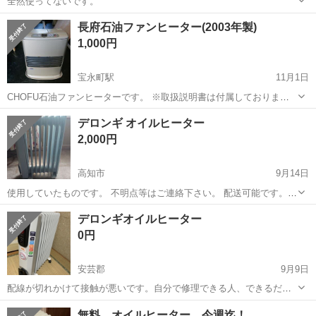
全然使ってないです。
高知
高知市
高知駅
季節、空調家電
長府石油ファンヒーター(2003年製)
1,000円
宝永町駅
11月1日
CHOFU石油ファンヒーターです。 ※取扱説明書は付属しておりませ
ん。 必要な方はホームページからご確認 お願いします。 ※中古品の
高知
高知市
宝永町駅
季節、空調家電
デロンギ オイルヒーター
為、写真には写らないキズ スレ、ヘコミ、臭い等があります。 ※
石油ファンヒーター
2,000円
電源スイ...
高知市
9月14日
使用していたものです。 不明点等はご連絡下さい。 配送可能です。ご
相談下さい。
高知
高知市
季節、空調家電
デロンギ
デロンギオイルヒーター
0円
安芸郡
9月9日
配線が切れかけて接触が悪いです。自分で修理できる人、できるだけ
早くとりにきてくれる方を優先させていただきます。 よろしくおねが
高知
安芸郡
季節、空調家電
デロンギ
無料 オイルヒーター 今週迄！