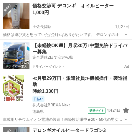
ですが、引越しのため使用しなくなりますので出品します 状態は良い
高知
高知市
宝永町駅
季節、空調家電
価格交渉可 デロンギ オイルヒーター
方だと思います 取りに来てくださるかた
エレクトロラックス
1,000円
土佐長岡駅
1月27日
価格は運び賃と思っていただければありがたいです。 デロンギのオイ
ルヒーターです。 15年ほど前に購入、使用は2シーズンほどでした。
高知
南国市
土佐長岡駅
季節、空調家電
デロンギ
【未経験OK🚚】月収30万↑中型免許ドライバ
倉庫の肥やしになっているので引き取ってくださる方。品番は
ー募集
TDD0915Wです。写真5枚目はリモ...
完全週休2日で安定転職
Ad
ドライバーダイレクト
≪月収29万円・派遣社員≫機械操作・製造補
助
時給1,330円
日払い
株式会社BREXA Next
4月24日
提携サイト
徳島県
車載用リチウムイオン電池の製造！未経験活躍中★20～50代の男女活
躍中！寮費無料★備品付き1R寮完備！自宅からマイカー通勤OK！無料
徳島
その他
デロンギオイルヒータードラゴン3
駐車場完備◎正社員登用制度あり！《徳島県板野郡松茂町》 人気の工