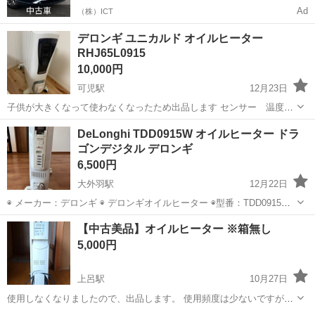
Ad
（株）ICT
デロンギ ユニカルド オイルヒーター
RHJ65L0915
10,000円
可児駅
12月23日
子供が大きくなって使わなくなったため出品します センサー 温度セ
ンサー 付属品 キャスター、ハンドル 安全機能 チャイルドロック、
岐阜
可児市
可児駅
季節、空調家電
RHJ
DeLonghi TDD0915W オイルヒーター ドラ
転倒時自動電源遮断装置 最大適用畳数 13畳 ホワイト系
ゴンデジタル デロンギ
6,500円
大外羽駅
12月22日
◉ メーカー：デロンギ ◉ デロンギオイルヒーター ◉型番：TDD0915W
◉付属品：リモコン ◉動作確認済み 【商品概要】 電圧/周波数：
岐阜
大垣市
大外羽駅
季節、空調家電
デロンギ
【中古美品】オイルヒーター ※箱無し
AC100V 50/60Hz 消費電力1500W 電力切替 ・強：...
5,000円
上呂駅
10月27日
使用しなくなりましたので、出品します。 使用頻度は少ないですが、
説明書と箱などは引っ越しの際に処分したため、現品本体のみになり