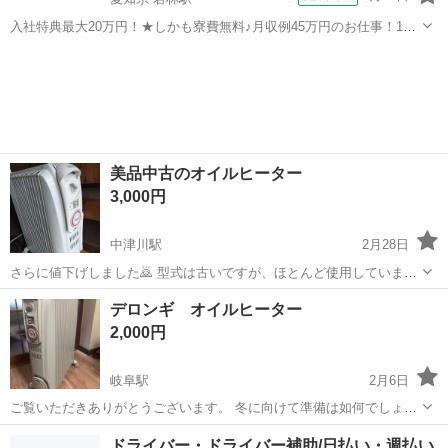
入社特典最大20万円！★しかも寮費無料♪月収例45万円のお仕事！1年
目で年収560万円も可能！あなたの手で自動車をつくりませんか？ お
愛知
豊田市
若林駅
その他
仕事について トヨタ車体各工場でのミニバン・SUV新車製造に関わる
諸作業。 【プレス】巨...
美品中古のオイルヒーター
3,000円
中津川駅
2月28日
さらに値下げしました🙇 型式は古いですが、ほとんど使用していませ
ん。使わないときは袋をかけていたので比較的キレイだと思います。
岐阜
中津川市
中津川駅
季節、空調家電
一式
デロンギ オイルヒーター
取説一式揃っております 引き取り限定で、お譲り致します🙇
2,000円
岐阜駅
2月6日
ご覧いただきありがとうございます。 冬に向けて準備は如何でしょう
か？暖房で乾燥が気になる方におススメです。 オイルヒーターなので
岐阜
岐阜市
岐阜駅
季節、空調家電
デロンギ
ドライバー・ドライバー補助/日払い・週払い
乾燥機になりません。 大、中、小と設定ができ、上部から暖かい空気