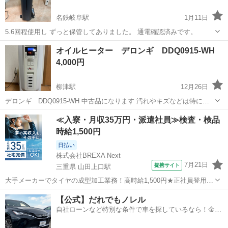
名鉄岐阜駅
1月11日
5.6回程使用し ずっと保管してありました。 通電確認済みです。
岐阜
岐阜市
名鉄岐阜駅
季節、空調家電
オイルヒーター デロンギ DDQ0915-WH
アイリスオーヤマ
4,000円
柳津駅
12月26日
デロンギ DDQ0915-WH 中古品になります 汚れやキズなどは特に無
く美品かと思います 試運転しましたが問題なく動きました 外箱は捨て
岐阜
岐阜市
柳津駅
季節、空調家電
デロンギ
≪入寮・月収35万円・派遣社員≫検査・検品
てしまったので何年製かわかりません メーカー3年の保証は切れてお
時給1,500円
りますので3〜5年...
日払い
株式会社BREXA Next
7月21日
提携サイト
三重県 山田上口駅
大手メーカーでタイヤの成型加工業務！高時給1,500円★正社員登用制
度あり！ワンルーム寮完備！マイカー通勤OK！無料駐車場あり！《三
三重
伊勢市
山田上口駅
その他
【公式】だれでもノレル
重県伊勢市》 人気の工場のお仕事 ◇タイヤの製造◇ トラック・バ
自社ローンなど特別な条件で車を探しているなら！金利
ス・RV車用を中心とした...
0%で車をご提供、ノレル独自与信システム。