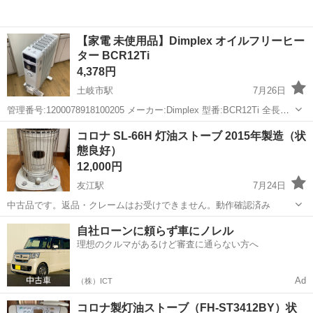
【家電 未使用品】Dimplex オイルフリーヒー
ター BCR12Ti
4,378円
土岐市駅
7月26日
管理番号:1200078918100205 メーカー:Dimplex 型番:BCR12Ti 全長約:
高さ63×幅28×奥行39 (cm) 状態:未使用 特記事項:説明書有 ※ＰＣモニ
岐阜
土岐市
土岐市駅
季節、空調家電
Dimplex
コロナ SL-66H 灯油ストーブ 2015年製造（状
ター...
態良好）
12,000円
友江駅
7月24日
中古品です。返品・クレームはお受けできません。動作確認済み
岐阜
大垣市
友江駅
季節、空調家電
コロナ
自社ローンに頼らず車にノレル
理想のクルマがあるけど審査に通らない方へ
Ad
（株）ICT
コロナ製灯油ストーブ（FH-ST3412BY）状