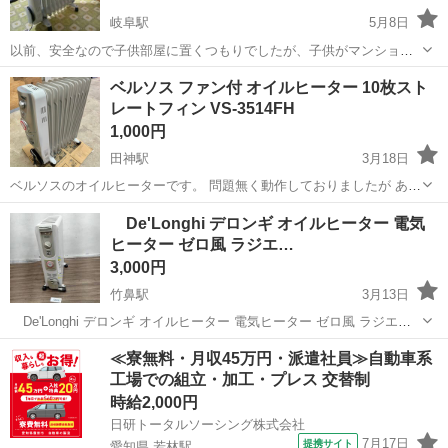
岐阜駅
5月8日
以前、安全なので子供部屋に置くつもりでしたが、子供がマンション
に越したため、ほとんと使用せず放置してありました。 2.5万円で購入
岐阜
岐阜市
岐阜駅
季節、空調家電
山善
ベルソス ファン付 オイルヒーター 10枚スト
したものです。 詳しくは、写真をご参照ください。 お年寄りや、小さ
レートフィン VS-3514FH
な子供、ペットの部屋に...
1,000円
田神駅
3月18日
ベルソスのオイルヒーターです。 問題無く動作しておりましたが あま
り使わなかったため出品いたします。
岐阜
岐阜市
田神駅
季節、空調家電
ベルソス
De'Longhi デロンギ オイルヒーター 電気
ヒーター ゼロ風 ラジエ…
3,000円
竹鼻駅
3月13日
De'Longhi デロンギ オイルヒーター 電気ヒーター ゼロ風 ラジエタ
ーヒーター 091521TEC 暖房器具 動作確認済み 10時～18時引取り可
岐阜
羽島市
竹鼻駅
季節、空調家電
デロンギ
≪寮無料・月収45万円・派遣社員≫自動車系
能です。 よろしくお願いします。
工場での組立・加工・プレス 交替制
時給2,000円
日研トータルソーシング株式会社
7月17日
提携サイト
愛知県 若林駅