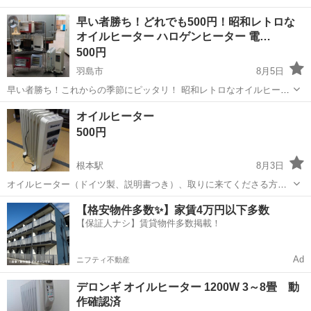
早い者勝ち！どれでも500円！昭和レトロな
オイルヒーター ハロゲンヒーター 電…
500円
羽島市
8月5日
早い者勝ち！これからの季節にピッタリ！ 昭和レトロなオイルヒータ
ー 昭和レトロなハロゲンヒーター 昭和レトロな電気ストーブ どれで
岐阜
羽島市
季節、空調家電
レトロ
オイルヒーター
も500円！ 状態は中古品ですので使用感は有りますがまだまだ使える
500円
商品です！...
根本駅
8月3日
オイルヒーター（ドイツ製、説明書つき）、取りに来てくださる方
に。
岐阜
多治見市
根本駅
季節、空調家電
【格安物件多数✨】家賃4万円以下多数
【保証人ナシ】賃貸物件多数掲載！
Ad
ニフティ不動産
デロンギ オイルヒーター 1200W 3～8畳 動
作確認済