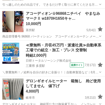
引っ越しのための出品です。 できるだけ早く取りに来てくださる方限
定の販売です。 (5月10日・金曜日まで) よろしくおねがいいたしま
岐阜
高山市
高山駅
季節、空調家電
格安
アコーディオン☆96868ニチベイ やまなみ
す。 2015年製 中古品として2021年購入 マイコン式室温調節機能付き
マークⅡ w1870H1650キャ…
オイルヒーター...
10,000円
茶所駅
5月4日
商品管理番号:96868 パーティション アコーディオンカーテン メーカ
ー:ニチベイ やまなみマークⅡ キャスター付 マグネット付(柱部分) サ
岐阜
羽島郡
茶所駅
季節、空調家電
マークII
≪寮無料・月収45万円・派遣社員≫自動車系
イズW270〜1870D335H1650 コンディション:中古美品 😺😺引...
工場での組立・加工・プレス 交替制
時給2,000円
日研トータルソーシング株式会社
7月17日
提携サイト
三重県 多度駅
＼寮費無料！／給料を自分の好きに全振り！｜自動車製造など｜8月入
社特典最大20万円！｜入社から半年後には時給2,050円！さらに長く働
三重
いなべ市
多度駅
その他
デロンギオイルヒーター 箱無し 殆ど使用
くほど時給UP☆ トヨタ車の製造（組立・加工など） トヨタ車体各工
してません 値下げ
場でのミニバン・SUV...
4,000円
岐阜市
3月21日
デロンギオイルヒーター。 神経質な方は御遠慮下さい。 ノンクレーム