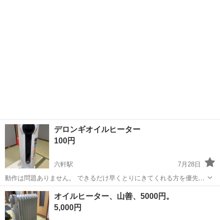
岐阜
下呂市
上呂駅
季節、空調家電
ひだまり
ます。 【製品概要】 メーカー：Three-up（スリーアップ） 型番：
OHT-1556 製...
デロンギオイルヒーター
100円
六軒駅
7月28日
動作は問題ありません。 できるだけ早くとりにきてくれる方を優先さ
せていただきます。 よろしくおねがいします。
岐阜
岐阜市
六軒駅
季節、空調家電
デロンギ
オイルヒーター、山善、5000円。
5,000円