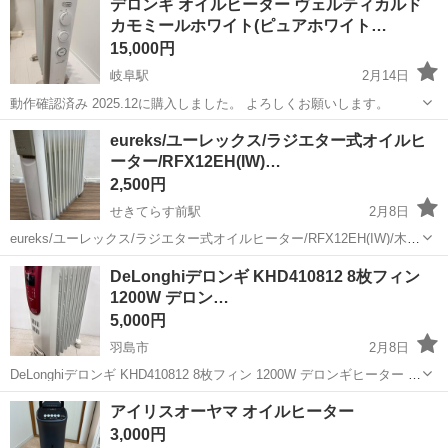
デロンギ オイルヒーター ヴェルティカルド
カモミールホワイト(ピュアホワイト…
15,000円
岐阜駅
2月14日
動作確認済み 2025.12に購入しました。 よろしくお願いします。
岐阜
羽島郡
岐阜駅
季節、空調家電
ヴェルティカルド
eureks/ユーレックス/ラジエター式オイルヒ
ーター/RFX12EH(IW)…
2,500円
せきてらす前駅
2月8日
eureks/ユーレックス/ラジエター式オイルヒーター/RFX12EH(IW)/木造
4畳/コンクリート10畳/暖房機器/ 10時～18時引取り可能です。 よろし
岐阜
関市
せきてらす前駅
季節、空調家電
DeLonghiデロンギ KHD410812 8枚フィン
くお願いします。
1200W デロン…
ユーレックス
5,000円
羽島市
2月8日
DeLonghiデロンギ KHD410812 8枚フィン 1200W デロンギヒーター デ
ジタルラディアント オイルヒーター 10時～18時引取り可能です。 よ
岐阜
羽島市
季節、空調家電
デロンギヒーター
アイリスオーヤマ オイルヒーター
ろしくお願いします。
3,000円