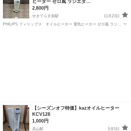
ヒーター ゼロ風 ラジエタ…
2,800円
せきてらす前駅
11月23日
PHILIPS フィリップス オイルヒーター 電気ヒーター ゼロ風 ラジエ
ターヒーター HD3474 家電 暖房 器具 良品 10時～18時引取り可能で
岐阜
関市
せきてらす前駅
季節、空調家電
す。 よろしくお願いします。
フィリップス
【シーズンオフ特価】kazオイルヒーター
KCV128
1,000円
高山駅
5月5日