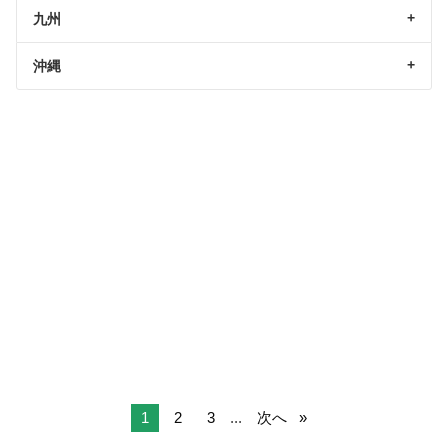
九州
沖縄
1
2
3
...
次へ