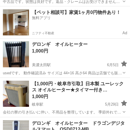
中古品です。状態は良好です。返品・クレームはお受けできません。
動作確認済みです。
岐阜
大垣市
友江駅
季節、空調家電
【ペット相談可】家賃1ヶ月0円物件あり！
無料アプリ
Ad
ニフティ不動産
デロンギ オイルヒーター
1,000円
美濃太田駅
6月5日
usedです。 動作確認済み サイズは 44×16 高さ64 商品は店舗でも販売
しているため、メッセージ頂いた後、取り置きしておいてからのお引
岐阜
美濃加茂市
美濃太田駅
季節、空調家電
デロンギ
【1,000円・岐阜市引取】日本製 ユーレック
き取りとさせて頂きます。 引取り場所 岐阜県美濃加茂市古井町下古井
ス オイルヒーター★タイマー付き…
2741 ...
1,000円
岐阜駅
5月29日
会社の寮の引き払いに伴い、不用品を整理しています。 季節外れでは
ありますが、高品質なユーレックス（eureks）製のオイルヒーターを
岐阜
岐阜市
岐阜駅
季節、空調家電
ユーレックス
デロンギ オイルヒーター ドラゴンデジタ
お譲りします。 メーカー： eureks（ユーレックス） ※安心の日本製
ルスマート QSD0712-MB
です タイ...