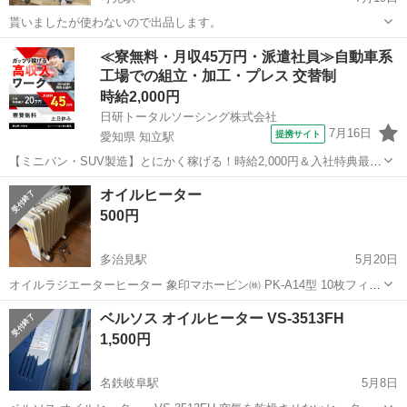
貰いましたが使わないので出品します。
岐阜
可児市
可児駅
季節、空調家電
≪寮無料・月収45万円・派遣社員≫自動車系
工場での組立・加工・プレス 交替制
時給2,000円
日研トータルソーシング株式会社
7月16日
提携サイト
愛知県 知立駅
【ミニバン・SUV製造】とにかく稼げる！時給2,000円＆入社特典最大
20万円支給！／寮費無料＆生活備品付き／土日休み／未経験OK＆研修
愛知
刈谷市
知立駅
その他
オイルヒーター
あり◎ ミニバン・SUV製造 トヨタ車体各工場でのミニバン・SUV新
500円
車製造に関わる諸作...
多治見駅
5月20日
オイルラジエーターヒーター 象印マホービン㈱ PK-A14型 10枚フィン
コード 2m ＜サイズ＞ 幅約25㎝×奥行約55㎝×高さ約65㎝ 動作確認済
岐阜
多治見市
多治見駅
季節、空調家電
ベルソス オイルヒーター VS-3513FH
みです。 乾燥せずにお部屋を暖めます。 30年程前の物にな...
象印マホービン
1,500円
名鉄岐阜駅
5月8日