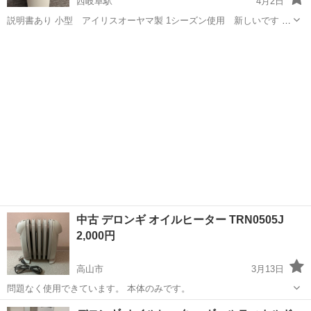
西岐阜駅
4月2日
説明書あり 小型 アイリスオーヤマ製 1シーズン使用 新しいです 幅
140*奥行245*高さ385mm 重量3.2kg
岐阜
岐阜市
西岐阜駅
季節、空調家電
ヒーター
中古 デロンギ オイルヒーター TRN0505J
2,000円
高山市
3月13日
問題なく使用できています。 本体のみです。
岐阜
高山市
季節、空調家電
デロンギ