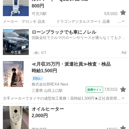
800円
可児川駅
5月10日
メーカー デロンギ 品名 ドラゴンデジタルスマート 品番
QSD0712-MB 動作確認 問題なく使用できます。 商品状態 多少の
岐阜
可児市
可児川駅
季節、空調家電
デロンギ
ローンブラックでも車にノレル
傷、汚れがあります。 ※小さなお子さま、年配の方がみえるご家庭に❗
信販会社でクルマのローンやリースが通らなくてもクル
こちらの商...
マをご利用いただけるサービスがあります！
Ad
（株）ICT
≪月収35万円・派遣社員≫検査・検品
時給1,500円
日払い
株式会社BREXA Next
7月21日
提携サイト
三重県 山田上口駅
大手メーカーでタイヤの成型加工業務！高時給1,500円★正社員登用制
度あり！ワンルーム寮完備！マイカー通勤OK！無料駐車場あり！《三
三重
伊勢市
山田上口駅
その他
オイルヒーター
重県伊勢市》 人気の工場のお仕事 ◇タイヤの製造◇ トラック・バ
2,000円
ス・RV車用を中心とした...