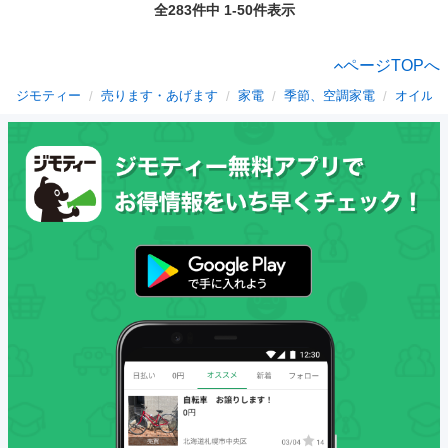
全283件中 1-50件表示
ページTOPへ
ジモティー
売ります・あげます
家電
季節、空調家電
オイルヒ