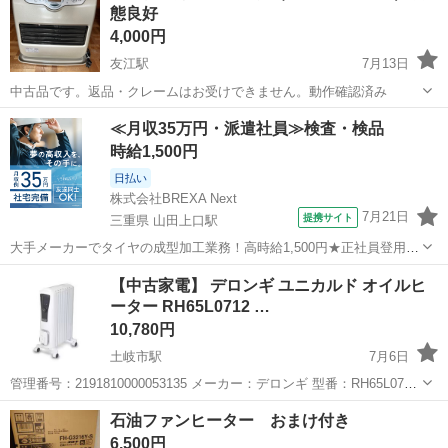
態良好
4,000円
友江駅
7月13日
中古品です。返品・クレームはお受けできません。動作確認済み
岐阜
大垣市
友江駅
季節、空調家電
コロナ
≪月収35万円・派遣社員≫検査・検品
時給1,500円
日払い
株式会社BREXA Next
7月21日
提携サイト
三重県 山田上口駅
大手メーカーでタイヤの成型加工業務！高時給1,500円★正社員登用制
度あり！ワンルーム寮完備！マイカー通勤OK！無料駐車場あり！《三
三重
伊勢市
山田上口駅
その他
【中古家電】 デロンギ ユニカルド オイルヒ
重県伊勢市》 人気の工場のお仕事 ◇タイヤの製造◇ トラック・バ
ーター RH65L0712 …
ス・RV車用を中心とした...
10,780円
土岐市駅
7月6日
管理番号：2191810000053135 メーカー：デロンギ 型番：RH65L0712
■サイズ・仕様 サイズ：長さ47.5 ×幅30 ×高さ68 (cm) 重量：13.5Kg
岐阜
土岐市
土岐市駅
季節、空調家電
デロンギ
石油ファンヒーター おまけ付き
付属品：写真のものが全てです。 状...
6,500円