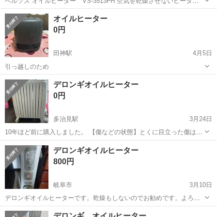
ベルソス オイルヒーター VS-3513FH 空気を乾燥させないヒーター
です。 タイマー機能やファンも付いています。 宜しければ。 岐阜市
岐阜
岐阜市
名鉄岐阜駅
季節、空調家電
ベルソス
オイルヒーター
内であればお届けします。
0円
田神駅
4月5日
引っ越しのため
岐阜
岐阜市
田神駅
季節、空調家電
デロンギオイルヒーター
0円
多治見駅
3月24日
10年ほど前に購入しました。 【傷などの状態】とくに目立った傷はあ
りません。 【アピールポイント】状態はいいのでまだまだ使えます。
岐阜
多治見市
多治見駅
季節、空調家電
デロンギ
デロンギオイルヒーター
箱はありますが、リスがかじってしまったので、穴があいています。
800円
取りに来ていただける方、よろし...
岐阜市
3月10日
デロンギオイルヒーターです。乾燥もしないのでお勧めです。よろし
くお願いいたします。
岐阜
岐阜市
季節、空調家電
デロンギ
デロンギ オイルヒーター