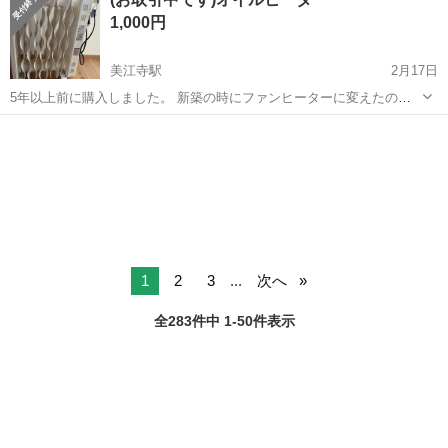
重県伊勢市》 人気の工場のお仕事 ◇タイヤの製造◇ トラック・バ
1,000円
ス・RV車用を中心とした...
美江寺駅
2月17日
5年以上前に購入しました。 新築の時にファンヒーターに変えたので
今は使っていません。 部屋が乾燥しないし火傷や火事の心配もなくて
岐阜
本巣市
美江寺駅
季節、空調家電
火事
安心です。子どもがいるので重宝しました。 不具合はありませんが、
小さい傷と色褪せが少しあるので気...
1
2
3
...
次へ
全283件中 1-50件表示