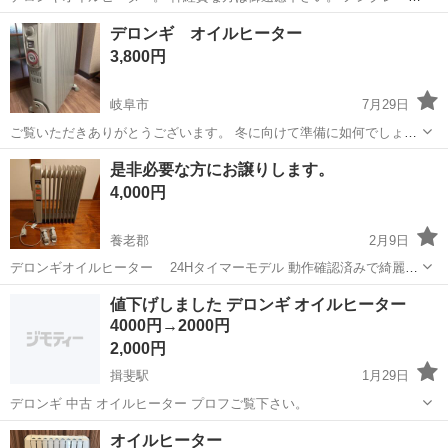
ノンリターン。 かなり格安にしてあるのでお値下げは致しません。 他
岐阜
岐阜市
季節、空調家電
デロンギ
デロンギ オイルヒーター
でも出品していますので売れしだい取り消し致します。
3,800円
岐阜市
7月29日
ご覧いただきありがとうございます。 冬に向けて準備に如何でしょ
う。暖房で乾燥が気になる方におススメです。 オイルヒーターなので
岐阜
岐阜市
季節、空調家電
デロンギ
是非必要な方にお譲りします。
乾燥気になりません！ 大、中、小で設定でき、上部から暖かい空気が
4,000円
でてきます。 タイマー付き...
養老郡
2月9日
デロンギオイルヒーター 24Hタイマーモデル 動作確認済みで綺麗な
状態です。 お取り引き場所はカネスエ養老店で よろしくお願いしま
岐阜
養老郡
季節、空調家電
デロンギ
値下げしました デロンギ オイルヒーター
す。
4000円→2000円
2,000円
揖斐駅
1月29日
デロンギ 中古 オイルヒーター プロフご覧下さい。
岐阜
揖斐郡
揖斐駅
季節、空調家電
デロンギ
オイルヒーター