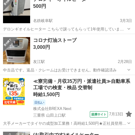
500円
名鉄岐阜駅
3月3日
デロンギオイルヒーター こちらで譲ってもらって1年使用していまし
た。
岐阜
岐阜市
名鉄岐阜駅
季節、空調家電
デロンギ
コロナ灯油ストーブ
3,000円
友江駅
2月28日
中古品です。返品・クレームはお受けできません。動作確認済み
岐阜
大垣市
友江駅
季節、空調家電
コロナ
≪寮完備・月収35万円・派遣社員≫自動車系
工場での検査・検品 交替制
時給1,500円
日払い
株式会社BREXA Next
7月13日
提携サイト
三重県 山田上口駅
大手メーカーでタイヤの成型加工業務！高時給1,500円★正社員登用制
度あり！ワンルーム寮完備！マイカー通勤OK！無料駐車場あり！《三
三重
伊勢市
山田上口駅
その他
(お取引中です)オイルヒーター