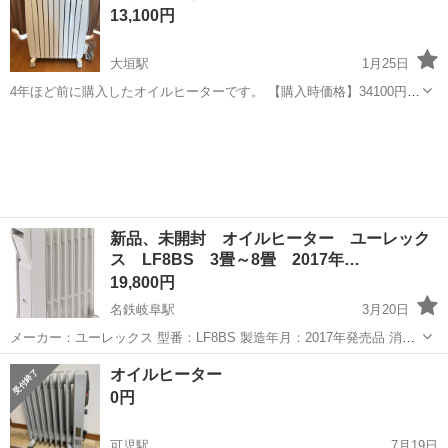
13,100円
大垣駅
1月25日
4年ほど前に購入したオイルヒーターです。 【購入時価格】34100円ぐ
らい 【サイズ】幅265ミリ奥行530ミリ高さ660ミリ 【傷などの状態】
岐阜
大垣市
大垣駅
季節、空調家電
ポイント
とくに目立った傷はありません。 【アピールポイント】使用頻度は少
なく美品です。 ...
新品、未開封 オイルヒーター ユーレック
ス LF8BS 3畳～8畳 2017年…
19,800円
名鉄岐阜駅
3月20日
メーカー：ユーレックス 型番：LF8BS 製造年月：2017年発売品 消費
電力 1200W/700W/500W フィン数 8枚 タイマー 24時間入/切タイマー
岐阜
岐阜市
名鉄岐阜駅
季節、空調家電
ユーレックス
オイルヒーター
室温設定範囲 14＆#12316;26℃(2℃...
0円
可児駅
7月19日