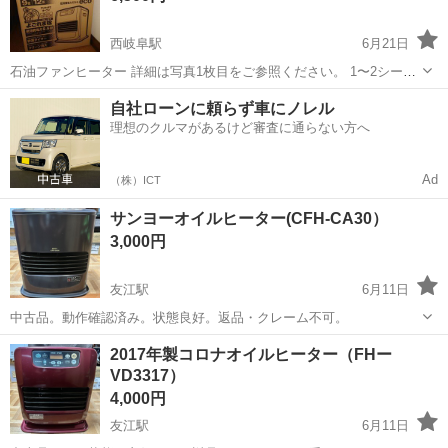
西岐阜駅
6月21日
石油ファンヒーター 詳細は写真1枚目をご参照ください。 1〜2シーズ
ン程度の使用。 今年は使わずに保管していました。 キズなど無く、状
岐阜
岐阜市
西岐阜駅
季節、空調家電
自社ローンに頼らず車にノレル
態は良いと思います。 おまけでタンクとポンプ付けます。（写真3枚
理想のクルマがあるけど審査に通らない方へ
石油ファンヒーター
目） ノークレーム...
Ad
（株）ICT
サンヨーオイルヒーター(CFH-CA30）
3,000円
友江駅
6月11日
中古品。動作確認済み。状態良好。返品・クレーム不可。
岐阜
大垣市
友江駅
季節、空調家電
2017年製コロナオイルヒーター（FHー
VD3317）
4,000円
友江駅
6月11日