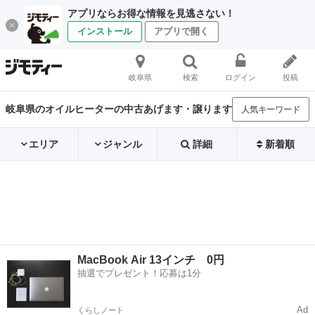
アプリならお得な情報を見逃さない！
インストール
アプリで開く
岐阜県
検索
ログイン
投稿
岐阜県のオイルヒーターの中古あげます・譲ります
人気キーワード
エリア
ジャンル
詳細
新着順
MacBook Air 13インチ 0円
抽選でプレゼント！応募は1分
Ad
くらしノート