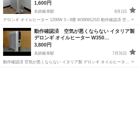
1,600円
名鉄岐阜駅
8月1日
デロンギ オイルヒーター 1200W 3～8畳 W390912SD 動作確認済 空気
を汚さないので、子供やペットの居る家庭にオススメです。 使用上の
岐阜
岐阜市
名鉄岐阜駅
季節、空調家電
動作確認済 空気が悪くならない イタリア製
細かい傷や汚れがあると考えて下さい。 詳しくは画像にてご確認下さ
デロンギ オイルヒーター W350…
いよろ...
3,800円
名鉄岐阜駅
7月31日
動作確認済 空気が悪くならない イタリア製 デロンギ オイルヒーター
W350812TC です ご質問がありましたらご連絡下さい。 細かな点が一
岐阜
岐阜市
名鉄岐阜駅
季節、空調家電
デロンギ
切気にならない方宜しくお願い致します🙇