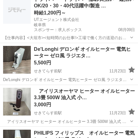
OK/20・30・40代活躍中/製造 …
が出てきます。 タイマー...
時給1,200円～
UTエージェント株式会社
岐阜県
スポンサー：求人ボックス
08月09日
【仕事内容】<大垣市><短時間のお仕事!>工場で働く方の送迎のお仕
事 第一種普通自動車免許があればOK!残業ほぼなし <履歴書不要 オン
アルバイト・パート
De'Longhi デロンギ オイルヒーター 電気ヒ
ライン面接OK><入社キャンペーン実施中!> <業種> 機械・精密機器・
ーター ゼロ風 ラジエタ…
金属 <仕事内容> 電...
5,500円
せきてらす前駅
11月23日
De'Longhi デロンギ オイルヒーター 電気ヒーター ゼロ風 ラジエター
ヒーター HJ0812 8畳 10時～18時引取り可能です。 よろしくお願いし
岐阜
関市
せきてらす前駅
季節、空調家電
デロンギ
アイリスオーヤマ ヒーター オイルヒーター
ます。
3.3畳 500W 油入式 小…
3,000円
せきてらす前駅
11月23日
アイリスオーヤマ ヒーター オイルヒーター 3.3畳 500W 油入式 小
型 コンパクト 温度調節可能 POH-505K-MD 木目 22年製 10時～18時引
岐阜
関市
せきてらす前駅
季節、空調家電
POH
PHILIPS フィリップス オイルヒーター 電気
取り可能です。 よろしくお願いします。