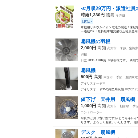
≪月収29万円・派遣社員
時給1,330円
徳島
その他
日払い
車載用リチウムイオン電池の製造！未経験
ー通勤OK！無料駐車場完備◎正社員登用制
扇風機の羽根
2,000円
高知
高知市
季節、空調
羽根
日立 HEF−110R用 ８枚羽根です。 綺麗
扇風機
500円
高知
南国市
季節、空調家電
アイリスオーヤマ
アイリスオーヤマの縦型扇風機 中のファ
値下げ 天井用 扇風機 
1,000円
高知
高知市
朝倉駅
季
コントローラー
写真のとおり古い型ですが とてもキレイ
ります。よろしくお願いいたします。 最
デスク 扇風機