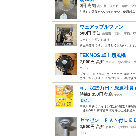
0円
高知
高知市
入明駅
季節、空
引越しの為使わないので かなり使用感あ
ウェアラブルファン
500円
高知
高知市
旭駅
季節、空
よろしくお願いします
新品未使用です。 よろしくお願いします
TEKNOS 卓上扇風機
2,000円
高知
高知市
領石通駅
コード
ブランド TEKNOS 色 ブラック 電動フ
とうございます！ 商品の寸法 29奥行き x 2
≪月収29万円・派遣社員
時給1,330円
徳島
その他
日払い
車載用リチウムイオン電池の製造！未経験
ー通勤OK！無料駐車場完備◎正社員登用制
ヤマゼン ＦＡＮ付ＬＥ
2,500円
高知
吾川郡
小村神社前
LED