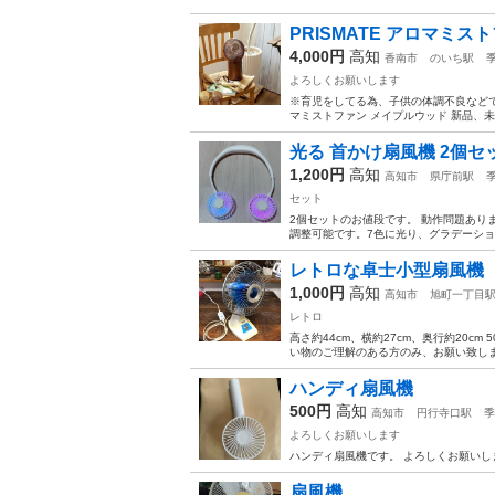
PRISMATE アロマミス
4,000円
高知
香南市
のいち駅
よろしくお願いします
※育児をしてる為、子供の体調不良などで急
マミストファン メイプルウッド 新品、未使用品
光る 首かけ扇風機 2個セッ
1,200円
高知
高知市
県庁前駅
セット
2個セットのお値段です。 動作問題あり
調整可能です。7色に光り、グラデーショ
レトロな卓士小型扇風機
1,000円
高知
高知市
旭町一丁目
レトロ
高さ約44cm、横約27cm、奥行約20
い物のご理解のある方のみ、お願い致しま
ハンディ扇風機
500円
高知
高知市
円行寺口駅
季
よろしくお願いします
ハンディ扇風機です。 よろしくお願いし
扇風機