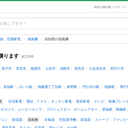
地元の掲示板 ジモティー
季節、空調家電
扇風機
高知県の扇風機
譲ります
全220件
室戸市
安芸市
南国市
土佐市
須崎市
宿毛市
土佐清水市
四万十市
高知駅
のいち駅
桟橋通三丁目駅
薊野駅
円行寺口駅
朝倉駅
県庁
電
生活家電
電話、ＦＡＸ
キッチン家電
美容家電
テレビ
映像プレー
デオカメラ、ムービーカメラ
プロジェクター、ホームシアター
望遠鏡、顕微鏡
アコン
除湿器
扇風機
冷風扇
空気清浄機
加湿器
ストーブ
ファンヒ
電気毛布
あんか
足温器
湯たんぽ
その他