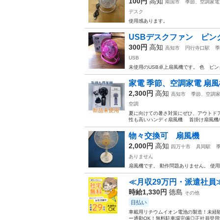
100円
高知
南国市
季節、空調家電
デスク
使用感あります。
USBデスクファン ピン
300円
高知
高知市
円行寺口駅
季
USB
未使用のUSB卓上扇風機です。 色 ピ
家電 季節、空調家電 扇風
2,300円
高知
高知市
季節、空調
空調
夏に向けての暑さ対策にぜひ、アウトドア
性も高いハンディ扇風機 首掛け扇風機/ハ
物々交換可 扇風機
2,000円
高知
四万十市
具同駅
ありません
扇風機です。 動作問題ありません。 使
≪月収29万円・派遣社員
時給1,330円
徳島
その他
日払い
車載用リチウムイオン電池の製造！未経験
ー通勤OK！無料駐車場完備◎正社員登用制