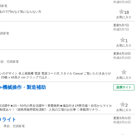
作成6月19日
調家電
るので汚れなど気にならない方
18
お気に入り
更新5月7日
作成5月7日
調家電
1
。
お気に入り
更新4月10日
作成4月10日
季節、空調家電
ァンのデザイン 卓上扇風機 電源 電源コード式 スタイル Casual ご覧いただきありが
5幅 x 46高さ cm クリップではさ...
お気に入り
≫機械操作・製造補助
提携サイト
2
活躍中★20～50代の男女活躍中！寮費無料★備品付き1R寮完備！自宅からマイカ
度あり！《徳島県板野郡松茂町》 人気の工場のお仕事 ◇車載用リチウ...
お気に入り
更新3月21日
Ｄライト
作成3月21日
駅
季節、空調家電