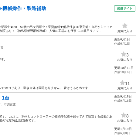
≫機械操作・製造補助
提携サイト
活躍中★20～50代の男女活躍中！寮費無料★備品付き1R寮完備！自宅からマイカ
度あり！《徳島県板野郡松茂町》 人気の工場のお仕事 ◇車載用リチウ...
お気に入り
更新6月1日
作成6月1日
家電
3
です。
お気に入り
更新10月13日
作成10月6日
11
ンにホコリあり。動き自体は問題ありません。 音はうるさめです
お気に入り
更新9月18日
1台
作成9月18日
節、空調家電
8
です。 ただし、本体とコントローラーの接続等配線を買ってきて設置する必要があ
後の写真2枚は設置例です。
お気に入り
更新1月19日
作成6月8日