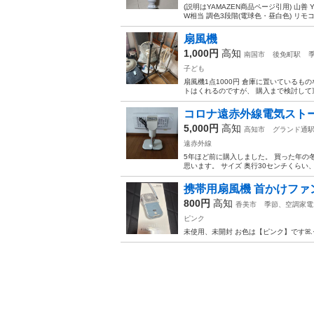
(説明はYAMAZEN商品ページ引用) 山善
W相当 調色3段階(電球色・昼白色) リモコン付き 
扇風機
1,000円
高知
南国市
後免町駅
子ども
扇風機1点1000円 倉庫に置いているものな
トはくれるのですが、 購入まで検討して頂
コロナ遠赤外線電気スト
5,000円
高知
高知市
グランド通
遠赤外線
5年ほど前に購入しました。 買った年の冬
思います。 サイズ 奥行30センチくらい、
携帯用扇風機 首かけファ
800円
高知
香美市
季節、空調家電
ピンク
未使用、未開封 お色は【ピンク】ですꕤ.·