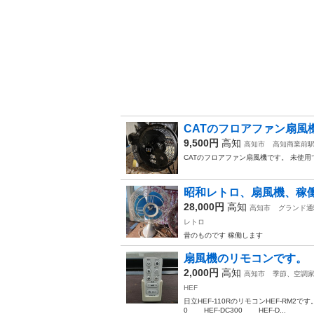
CATのフロアファン扇風
9,500円
高知
高知市
高知商業前
CATのフロアファン扇風機です。 未使
昭和レトロ、扇風機、稼
28,000円
高知
高知市
グランド通
レトロ
昔のものです 稼働します
扇風機のリモコンです。
2,000円
高知
高知市
季節、空調
HEF
日立HEF-110RのリモコンHEF-RM2で
0 HEF-DC300 HEF-D...