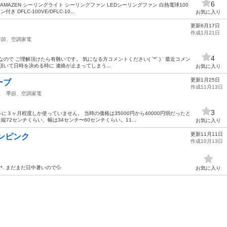
6
 YAMAZEN シーリングライト シーリングファン LEDシーリングファン 白熱電球100
DFLC-100VE/DFLC-10...
お気に入り
更新6月17日
作成1月21日
季節、空調家電
4
ので ご理解頂けたら有難いです。 気になる方コメントください( ˊ꒳ˋ ) ᐝ 最近コメン
いて日時を決める時に 連絡が止まってしまう...
お気に入り
更新1月25日
ーブ
作成11月13日
駅
季節、空調家電
3
に３ヶ月程度しか使っていません。 当時の価格は35000円から40000円弱だったと
縦72センチくらい、幅は34センチ〜60センチくらい。11...
お気に入り
更新11月11日
ンピンク
作成10月13日
*. まだまだ日中暑いので💦
お気に入り