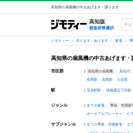
高知県の扇風機の中古あげます・譲ります
高知版
都道府県選択
ジモティー
売ります・あげます
家電
高知県の扇風機の中古あげます・
市区郡
：
高知県の扇風機
高知市
長岡郡
高岡郡
土佐郡
駅
：
宝永町駅
桟橋通五丁目駅
ジャンル
：
全ての家電
季節、空調家
ポータブルプレーヤー
ビ
サブジャンル
：
全ての季節、空調家電
エ
こたつ
ホットカーペット