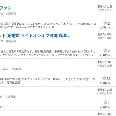
更新7月21日
トファン
作成7月21日
季節、空調家電
2
な取引日変更になってしまうかもしれませんがご了承下さい。 PRISMATE アロ
です。 Prismate アロマミストファン 扇...
お気に入り
更新7月18日
ト 充電式 ライトオンオフ可能 風量...
作成7月18日
季節、空調家電
2
ません。充電式で電池要らず。風量3段階調整。扇風機の部分が曲がるので風向きも
ンが可愛いです。ライトオンオフ可能。光りなしで使う事も出来ます。お祭り...
お気に入り
更新6月28日
作成6月28日
駅
季節、空調家電
32
cm 50年位前の古い物なので汚れ、キズ、ほこり、色褪せ、サビなどがございます。 古
す。 通電確認済
お気に入り
更新6月24日
作成6月24日
節、空調家電
1
ます。
お気に入り
更新6月20日