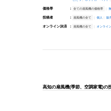
価格帯
：
全ての扇風機の価格帯
投稿者
：
扇風機の全て
個人
販
オンライン決済
：
扇風機の全て
オンライ
高知の扇風機(季節、空調家電)の