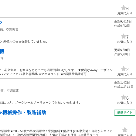
6
お気に入り
更新9月13日
ク
作成6月2日
節、空調家電
7
ンク 未使用のまま保管していました。
お気に入り
更新5月8日
機
作成5月8日
家電
2
、花火大会、お祭りなどどこでも活躍間違いなしです。 ★便利な4way！デザイン
ンディファン/卓上扇風機/スマホスタンド ★5段階風量調節可...
お気に入り
更新1月2日
作成11月16日
季節、空調家電
6
用品につき、ノークレームノーリターンでお願いいたします。
お気に入り
≫機械操作・製造補助
提携サイト
活躍中★20～50代の男女活躍中！寮費無料★備品付き1R寮完備！自宅からマイカ
度あり！《徳島県板野郡松茂町》 人気の工場のお仕事 ◇車載用リチウ...
お気に入り