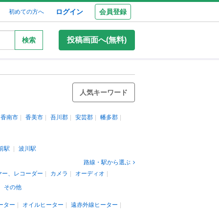
ログイン
会員登録
初めての方へ
投稿画面へ(無料)
検索
人気キーワード
香南市
香美市
吾川郡
安芸郡
幡多郡
前駅
波川駅
路線・駅から選ぶ
ヤー、レコーダー
カメラ
オーディオ
その他
ーター
オイルヒーター
遠赤外線ヒーター