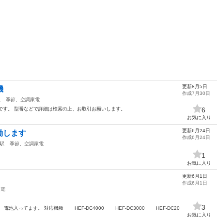
更新8月5日
機
作成7月30日
駅
季節、空調家電
用です。 型番などで詳細は検索の上、お取引お願いします。
6
お気に入り
更新6月24日
働します
作成6月24日
駅
季節、空調家電
1
お気に入り
更新6月1日
作成6月1日
家電
3
す。 電池入ってます。 対応機種 HEF-DC4000 HEF-DC3000 HEF-DC20
お気に入り