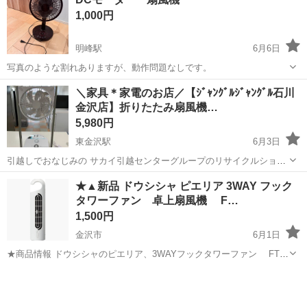
ラックへ積み込んだり(搬出)するお仕事です。 <働きやすいポイント>
1,000円
・接客なし&裏方作業!モクモ...
明峰駅
6月6日
写真のような割れありますが、動作問題なしです。
石川
小松市
明峰駅
季節、空調家電
＼家具＊家電のお店／【ｼﾞｬﾝｸﾞﾙｼﾞｬﾝｸﾞﾙ石川
金沢店】折りたたみ扇風機…
5,980円
東金沢駅
6月3日
引越しでおなじみの サカイ引越センターグループのリサイクルショッ
プ ジャングルジャングル石川金沢店です(*^^*) 店頭販売商品のご紹介
石川
金沢市
東金沢駅
季節、空調家電
ジャングル
★▲新品 ドウシシャ ピエリア 3WAY フック
ページになります。 ※ジモティページ内でのお取引・オンライン決済
タワーファン 卓上扇風機 F…
は...
1,500円
金沢市
6月1日
★商品情報 ドウシシャのピエリア、3WAYフックタワーファン FTT-
302U-WH ホワイト です。 ●「縦置き」「横置き」「フックがけ」
石川
金沢市
季節、空調家電
ピエリア
の３Ｗａｙで使えます ●DCモーター使用 ●２電源対応（USB／AC電
源...