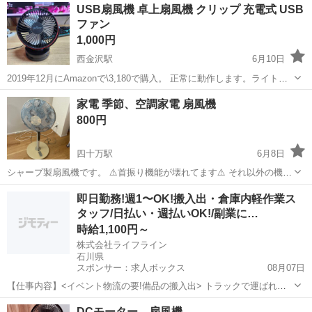
USB扇風機 卓上扇風機 クリップ 充電式 USB
ファン
1,000円
西金沢駅
6月10日
2019年12月にAmazonで\3,180で購入。 正常に動作します。ライトも
点灯します。 キズ，汚れ等は多少あります。 臭い，ベタツキ等はあり
石川
金沢市
西金沢駅
季節、空調家電
USB扇風機
家電 季節、空調家電 扇風機
ません。 ネジ止め部分の蓋が一か所外れています （画像３枚目参照。
800円
た...
四十万駅
6月8日
シャープ製扇風機です。 ⚠️首振り機能が壊れてます⚠️ それ以外の機能
（風量調節、タイマー、1/fリズム、リモコン）は使えます。
石川
野々市市
四十万駅
季節、空調家電
空調
即日勤務!週1〜OK!搬入出・倉庫内軽作業ス
タッフ/日払い・週払いOK!/副業に…
時給1,100円～
株式会社ライフライン
石川県
スポンサー：求人ボックス
08月07日
【仕事内容】<イベント物流の要!備品の搬入出> トラックで運ばれて
きたイベント機材や備品を会場内に運び入れたり(搬入)、 終了後にト
アルバイト・パート
DCモーター 扇風機