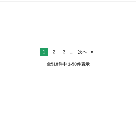
ック タンク容量...4L 加湿機能付き LEDライト付き USB出力付き 多機
石川
小松市
季節、空調家電
アウトドア
能扇風機です‼︎アウトドアやキャンプ・BBQに...
1
2
3
...
次へ
全518件中 1-50件表示