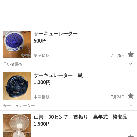
サーキューレーター
500円
粟ヶ崎駅
7月25日
早い者勝ち
石川
河北郡
粟ヶ崎駅
季節、空調家電
サーキュレーター 黒
1,300円
本津幡駅
7月24日
サーキュレーター
石川
河北郡
本津幡駅
季節、空調家電
山善 30センチ 首振り 高年式 格安品
サーキュレーター
1,500円