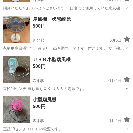
閲覧いただきありがとうございます！ 自宅にて使用していた扇風機に
なります。 そこそこ古い物にはなりますが、動作確認して全く問題あ
石川
河北郡
内灘駅
季節、空調家電
全く
扇風機 状態綺麗
りませんでした。 ご理解いただける方にお譲り致します。 お気軽にお
500円
声掛けください。
河北郡
3月5日
家庭用扇風機です。首振り、高さ調整、タイマー付きです。 サブ機と
して夏だけ数回だけ使用していたので、使用回数はかなり少ないで
石川
河北郡
季節、空調家電
状態
ＵＳＢ小型扇風機
す。よって、ホコリや汚れはなく、状態綺麗だと思います。稼働確認
500円
済み。
森本駅
2月24日
直径14センチ 挟む事もＯＫ ＵＳＢの電源です。
石川
金沢市
森本駅
季節、空調家電
USB
小型扇風機
500円
森本駅
2月24日
直径13センチ ＵＳＢの電源です。