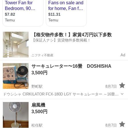
【格安物件多数！】家賃4万円以下多数
【保証人ナシ】賃貸物件多数掲載！
Ad
ニフティ不動産
サーキュレーター〜16畳 DOSHISHA
3,500円
野町駅
8月7日
ドウシシャ CIRKILATOR FCX-180D LGY サーキュレーター ～16畳
用】 3年ほど前に12,800円で購入しました。 使用頻度は少なく、本体
石川
金沢市
野町駅
季節、空調家電
扇風機
は比較的きれいな状態です。 分解してお手入れができるモデルな...
3,500円
松任駅
8月7日