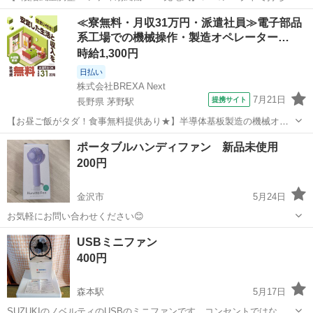
び便利なハンディファンです✨ 暑い季節のお出かけ・通勤・通学・イ
石川
金沢市
西泉駅
季節、空調家電
USB
≪寮無料・月収31万円・派遣社員≫電子部品
ベントにおすすめ😊 ✔ 5段階風量調整付き ✔ USB充電式🔋 ✔ デジタ
系工場での機械操作・製造オペレーター…
ル表示あり...
時給1,300円
日払い
株式会社BREXA Next
7月21日
提携サイト
長野県 茅野駅
【お昼ご飯がタダ！食事無料提供あり★】半導体基板製造の機械オペ
レーターや検査作業！未経験活躍中★カップル＆友達同士の応募OK！
長野
茅野市
茅野駅
その他
ポータブルハンディファン 新品未使用
赴任旅費会社負担★嬉しい無料送迎◎正社員登用制度あり！マイカー
200円
通勤OK！無料駐車場完備！《長野県茅...
金沢市
5月24日
お気軽にお問い合わせください😊
石川
金沢市
季節、空調家電
新品
USBミニファン
400円
森本駅
5月17日
SUZUKIのノベルティのUSBのミニファンです。コンセントではなく