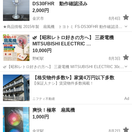
DS30FHR 動作確認済み
2,000円
金沢市
8月4日
★商品情報 2015年製 扇風機 トヨトミ FS-DS30FHR 動作確認済み
です、リモコンが欠品しております。 ■特徴 ダブルの安心センサー機
石川
金沢市
季節、空調家電
トヨトミ
🌿【昭和レトロ好きの方へ】 三菱電機
能 タッチストップセンサー・人感センサー 静音・省エネなDCモ...
MITSUBISHI ELECTRIC …
10,000円
野町駅
8月3日
🌿【昭和レトロ好きの方へ】 三菱電機 MITSUBISHI ELECTRIC 30cm
お座敷扇 R30A-W 扇風機です✨ 1983年製の昭和レトロな扇風機で、今
石川
金沢市
野町駅
季節、空調家電
【格安物件多数✨】家賃4万円以下多数
ではなかなか見かけない雰囲気のある一台です😊 クリーム系の本...
【保証人ナシ】賃貸物件多数掲載！
Ad
ニフティ不動産
爽快！極寒 扇風機
1,000円
金沢駅
8月2日