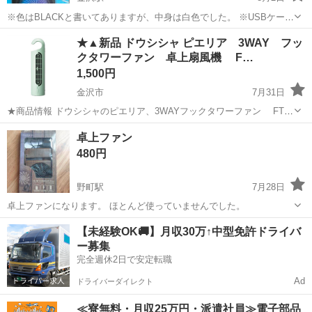
※色はBLACKと書いてありますが、中身は白色でした。 ※USBケーブ
ルが付属してあり、そちらで動きます。 ・風力3段階調整可 ・USBケ
石川
金沢市
金沢駅
季節、空調家電
USB
★▲新品 ドウシシャ ピエリア 3WAY フッ
ーブル付き （タイプC） ・ライト機能付き ・ミスト3段階調整 ・
クタワーファン 卓上扇風機 F…
虹色のライトが光...
1,500円
金沢市
7月31日
★商品情報 ドウシシャのピエリア、3WAYフックタワーファン FTT-
302U-BL ブルー です。 ●「縦置き」「横置き」「フックがけ」の３
石川
金沢市
季節、空調家電
ピエリア
卓上ファン
Ｗａｙで使えます ●DCモーター使用 ●２電源対応（USB／AC電源）...
480円
野町駅
7月28日
卓上ファンになります。 ほとんど使っていませんでした。
石川
金沢市
野町駅
季節、空調家電
【未経験OK🚚】月収30万↑中型免許ドライバ
ー募集
完全週休2日で安定転職
Ad
ドライバーダイレクト
≪寮無料・月収25万円・派遣社員≫電子部品