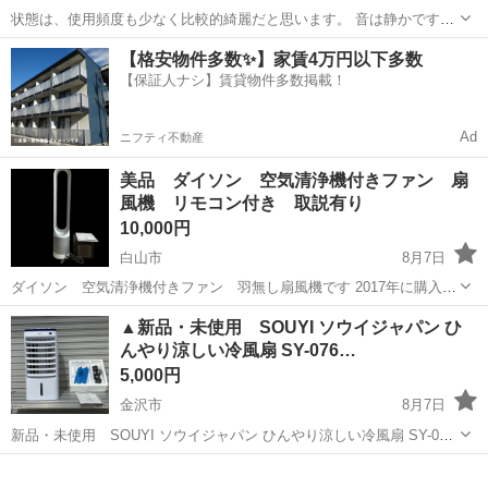
状態は、使用頻度も少なく比較的綺麗だと思います。 音は静かです。
高さは 約９５センチ 羽の径は 約30センチ 首振り角度は ６０度
石川
白山市
松任駅
季節、空調家電
【格安物件多数✨】家賃4万円以下多数
首の上下角度は 30度 風力調整は 8段階 モードは 連続 リズム
【保証人ナシ】賃貸物件多数掲載！
おやすみの各モードがあ...
Ad
ニフティ不動産
美品 ダイソン 空気清浄機付きファン 扇
風機 リモコン付き 取説有り
10,000円
白山市
8月7日
ダイソン 空気清浄機付きファン 羽無し扇風機です 2017年に購入し
ましたが、床に座る生活の我が家には 高さが合わなかった為に ほと
石川
白山市
季節、空調家電
▲新品・未使用 SOUYI ソウイジャパン ひ
んど使わずに保管していました 空気清浄機のフィルターはセットされ
んやり涼しい冷風扇 SY-076…
ていますが、 純正フィ...
5,000円
金沢市
8月7日
新品・未使用 SOUYI ソウイジャパン ひんやり涼しい冷風扇 SY-076-
BL 扇風機 メーカー希望価格 23,097円 新品・未開封です、写真撮影
石川
金沢市
季節、空調家電
SOUYI
と動作確認のため一度開封しております。また動作については、通...