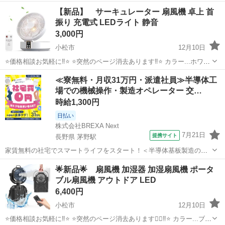
石川
金沢市
森本駅
季節、空調家電
小型
【新品】 サーキュレーター 扇風機 卓上 首
振り 充電式 LEDライト 静音
3,000円
小松市
12月10日
⭐️価格相談お気軽に‼︎⭐️ ⭐️突然のページ消去あります‼︎⭐️ カラー...ホワイ
ト 充電タイプ リモコン付き LEDライト 折り畳みでコンパクト❤️ 【三
石川
小松市
季節、空調家電
サーキュレーター
≪寮無料・月収31万円・派遣社員≫半導体工
段階調節、折り畳み式サーキュレーター】 最新の折り畳み式サー...
場での機械操作・製造オペレーター 交…
時給1,300円
日払い
株式会社BREXA Next
7月21日
提携サイト
長野県 茅野駅
家賃無料の社宅でスマートライフをスタート！＜半導体基板製造の機
械操作・検査＞ランチ代もかからないオトクな職場◎／稼ぎもしっか
長野
茅野市
茅野駅
その他
🌟新品🌟 扇風機 加湿器 加湿扇風機 ポータ
り！月収例31万円／長野県茅野市 半導体基板の製造・検査 クリーンル
ブル扇風機 アウトドア LED
ーム内で、半導体基板の製造や検...
6,400円
小松市
12月10日
⭐️価格相談お気軽に‼︎⭐️ ⭐️突然のページ消去あります🙇‍♀️‼︎⭐️ カラー...ブラ