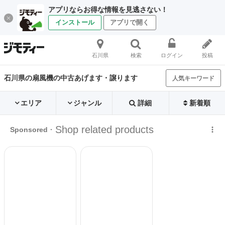
アプリならお得な情報を見逃さない！
インストール
アプリで開く
石川県
検索
ログイン
投稿
石川県の扇風機の中古あげます・譲ります
人気キーワード
エリア
ジャンル
詳細
新着順