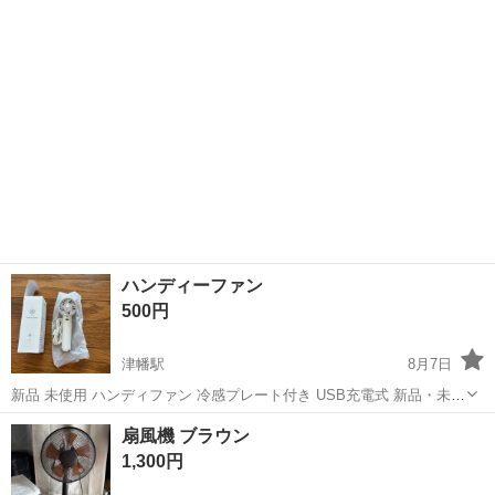
ハンディーファン
500円
津幡駅
8月7日
新品 未使用 ハンディファン 冷感プレート付き USB充電式 新品・未使
用のハンディファンです。 ・冷感プレート付き ・3段階風量調整 ・
石川
河北郡
津幡駅
季節、空調家電
扇風機 ブラウン
USB Type-C充電式 ・1800mAhバッテリー ・カラー：ホワイト 撮影...
1,300円