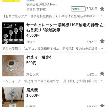
株式会社BREXA Next
7月21日
提携サイト
長野県 茅野駅
【お昼ご飯がタダ！食事無料提供あり★】半導体基板製造の機械オペ
レーターや検査作業！未経験活躍中★カップル＆友達同士の応募OK！
長野
茅野市
茅野駅
その他
サーキュレーター 扇風機 USB給電式 静音 左
赴任旅費会社負担★嬉しい無料送迎◎正社員登用制度あり！マイカー
右首振り 5段階調節
通勤OK！無料駐車場完備！《長野県茅...
4,500円
金沢市
3月21日
新品未使用品 【エアコン最強相棒！省エネ新潮流】 夏の熱中症対策と
省エネを同時に実現し、快適健康な生活をサポート。エアコンと併用
石川
金沢市
季節、空調家電
省エネ
竹造り 蛍光灯
で冷気を部屋全体に素早く拡散、温度ムラを解消。エアコン稼働時間
500円
を減らし、消費電力削減で電気代節...
東金沢駅
3月21日
アンティーク 蛍光灯 古民家に最適です。 受け渡しは土曜日曜日でお
願い致します。
石川
金沢市
東金沢駅
季節、空調家電
蛍光灯
扇風機
1,000円
内灘駅
3月20日