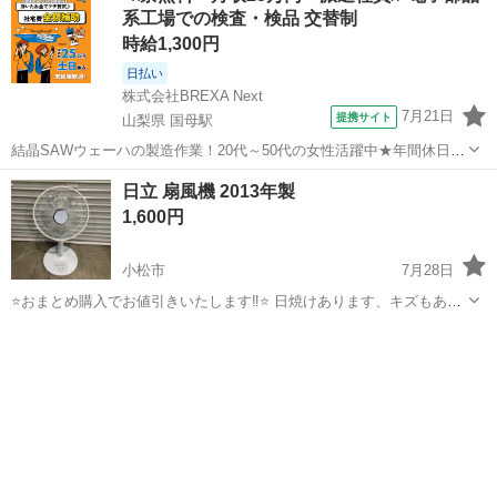
系工場での検査・検品 交替制
時給1,300円
日払い
株式会社BREXA Next
7月21日
提携サイト
山梨県 国母駅
結晶SAWウェーハの製造作業！20代～50代の女性活躍中★年間休日
120日＆土日祝休み！クリーンルーム内でのお仕事！日払い制度利用可
山梨
国母駅
その他
日立 扇風機 2013年製
◎正社員登用制度あり！マイカー通勤可！《山梨県中巨摩郡昭和町》
1,600円
人気の工場のお仕事 ◇結晶...
小松市
7月28日
⭐️おまとめ購入でお値引きいたします‼︎⭐️ 日焼けあります、キズもあり
ますが 問題なく使えます メーカー：日立 品番：HEF-80M 2013年製
石川
小松市
季節、空調家電
HEF
簡易清掃済み 動作確認済み ☑︎受け渡しについて🚚 基本的に小松市...