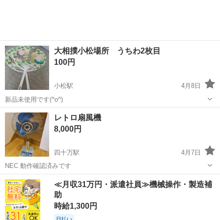
大相撲小松場所 うちわ2枚目
100円
小松駅
4月8日
新品未使用です(^o^)
石川
小松市
小松駅
季節、空調家電
大相撲
レトロ扇風機
8,000円
四十万駅
4月7日
NEC 動作確認済みです
石川
金沢市
四十万駅
季節、空調家電
レトロ
≪月収31万円・派遣社員≫機械操作・製造補
助
時給1,300円
日払い