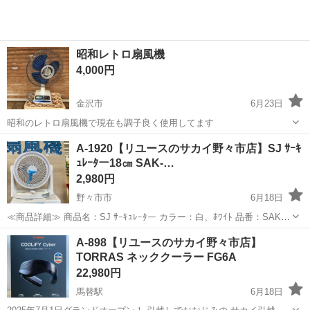
昭和レトロ扇風機
4,000円
金沢市
6月23日
昭和のレトロ扇風機で現在も調子良く使用してます
石川
金沢市
季節、空調家電
A-1920【リユースのサカイ野々市店】SJ ｻｰｷ
ｭﾚｰﾀー18㎝ SAK-…
2,980円
野々市市
6月18日
≪商品詳細≫ 商品名：SJ ｻｰｷｭﾚｰﾀー カラー：白、ﾎﾜｲﾄ 品番：SAK-
230 年式：2025 保証：当店１年保証 サイズ(約)：幅 29cm 奥行き
石川
野々市市
季節、空調家電
SAK
A-898【リユースのサカイ野々市店】
17cm 高さ 30cm（誤差はご了承下さい。...
TORRAS ネッククーラー FG6A
22,980円
馬替駅
6月18日