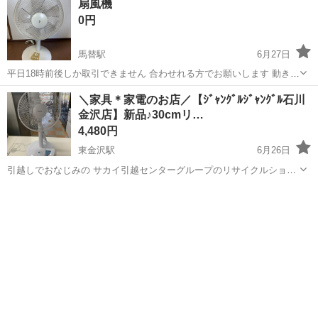
扇風機
・中古品の為取り切れない汚れ、傷などがご...
0円
馬替駅
6月27日
平日18時前後しか取引できません 合わせれる方でお願いします 動きま
したがカバー歪んでます 現状渡し
石川
金沢市
馬替駅
季節、空調家電
＼家具＊家電のお店／【ｼﾞｬﾝｸﾞﾙｼﾞｬﾝｸﾞﾙ石川
金沢店】新品♪30cmリ…
4,480円
東金沢駅
6月26日
引越しでおなじみの サカイ引越センターグループのリサイクルショッ
プ ジャングルジャングル石川金沢店です(*^^*) 店頭販売商品のご紹介
石川
金沢市
東金沢駅
季節、空調家電
ジャングル
ページになります。 ※ジモティページ内でのお取引・オンライン決済
は...