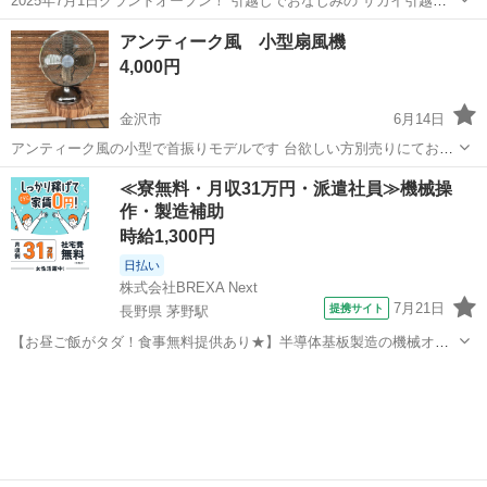
2025年7月1日グランドオープン！ 引越しでおなじみの サカイ引越セ
ンターグループのリサイクルショップ リユースのサカイ イオンタウン
石川
野々市市
馬替駅
季節、空調家電
サカイ
アンティーク風 小型扇風機
野々市店 です(^o^) (ジャングルジャングル石川金沢店の姉妹店)...
4,000円
金沢市
6月14日
アンティーク風の小型で首振りモデルです 台欲しい方別売りにてお譲
りします
石川
金沢市
季節、空調家電
≪寮無料・月収31万円・派遣社員≫機械操
作・製造補助
時給1,300円
日払い
株式会社BREXA Next
7月21日
提携サイト
長野県 茅野駅
【お昼ご飯がタダ！食事無料提供あり★】半導体基板製造の機械オペ
レーターや検査作業！未経験活躍中★カップル＆友達同士の応募OK！
長野
茅野市
茅野駅
その他
赴任旅費会社負担★嬉しい無料送迎◎正社員登用制度あり！マイカー
通勤OK！無料駐車場完備！《長野県茅...