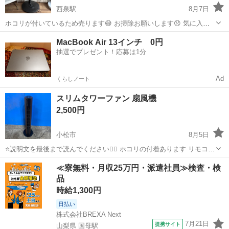
西泉駅
8月7日
ホコリが付いているため売ります😅 お掃除お願いします😞 気に入っ
ていたので、この価格でお願いします
石川
金沢市
西泉駅
季節、空調家電
MacBook Air 13インチ 0円
抽選でプレゼント！応募は1分
Ad
くらしノート
スリムタワーファン 扇風機
2,500円
小松市
8月5日
⭐️説明文を最後まで読んでください🙇‍♀️ ホコリの付着あります リモコン
はないです メーカー：モダンデコ株式会社 品番：TF-001 サイズ：幅
石川
小松市
季節、空調家電
≪寮無料・月収25万円・派遣社員≫検査・検
25cm奥行き25cm高さ85cm ☑︎受け渡しについて🌼 基本的に小松...
品
時給1,300円
日払い
株式会社BREXA Next
7月21日
提携サイト
山梨県 国母駅