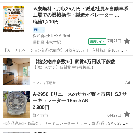
現状販売 【商品番号】:2125240000016460 ≪お願い≫ ・クリーニン
石川
野々市市
季節、空調家電
サカイ
≪寮無料・月収25万円・派遣社員≫自動車系
グ済みです。 ・中古品の為取り切れな...
工場での機械操作・製造オペレーター …
時給1,230円
日払い
株式会社BREXA Next
7月21日
提携サイト
長野県 南松本駅
【カーナビゲーション部品の組立】月収例25万円／入社祝い金10万
円！／うれしい土日祝休み★年間休日125日／稼げる夜勤専属！日払い
長野
松本市
南松本駅
その他
【格安物件多数✨】家賃4万円以下多数
OK！ 人気の工場のお仕事 ◇カーナビゲーション部品の組立◇ ■ 業務
【保証人ナシ】賃貸物件多数掲載！
内容 車載用カーナビゲ...
Ad
ニフティ不動産
A-2950【リユースのサカイ野々市店】SJ サ
ーキュレーター 18㎝ SAK…
2,980円
野々市市
6月27日
≪商品詳細≫ 商品名： サーキュレーター カラー：白 品番：SAK-230
【商品番号】:99240000023921 ≪お願い≫ ・クリーニング済みです。
石川
野々市市
季節、空調家電
SAK