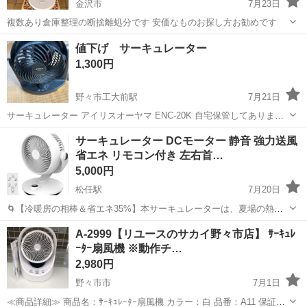
金沢市
7月23日
複数あり倉庫整理の断捨離処分です 安価なものお探し方お勧めです
石川
金沢市
季節、空調家電
値下げ サーキュレーター
1,300円
野々市工大前駅
7月21日
サーキュレーター アイリスオーヤマ ENC-20K 自宅保管してありまし
た。
石川
金沢市
野々市工大前駅
季節、空調家電
サーキュレーター DCモーター 静音 強力送風
省エネ リモコン付き 左右首…
5,000円
松任駅
7月20日
🌀【冷暖房の相棒＆省エネ35%】本サーキュレーターは、夏場の熱中
症予防と冬場の暖房効率向上と、省エネを実現する製品です。エアコ
石川
白山市
松任駅
季節、空調家電
A-2999【リユースのサカイ野々市店】 ｻｰｷｭﾚ
ン＆暖房にサーキュレーターを使用することで、空気を素早く部屋の
ｰﾀｰ扇風機 ※動作チ…
隅々まで届けて室温バランスを整え、エ...
2,980円
野々市市
7月1日
≪商品詳細≫ 商品名：ｻｰｷｭﾚｰﾀｰ扇風機 カラー：白 品番：A11 保証：