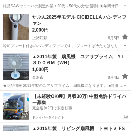
結晶SAWウェーハの製造作業！20代～50代の女性活躍中★年間休日
120日＆土日祝休み！クリーンルーム内でのお仕事！日払い制度利用可
山梨
国母駅
その他
たぶん2025年モデル CICIBELLA ハンディフ
◎正社員登用制度あり！マイカー通勤可！《山梨県中巨摩郡昭和町》
ァン
人気の工場のお仕事 ◇結晶...
2,000円
上諸江駅
8月5日
冷却プレート付きのハンディファンです。 プレートは冷たくはなりま
すが、微妙な感じです。 本体はきれいですがカラビナ部分が汚れ？
石川
金沢市
上諸江駅
季節、空調家電
▲2011年製 扇風機 ユアサプライム YT
錆？あります。 金沢駅周辺まで取りに来られる方でお願いします。
３００６M（WH）
1,000円
金沢市
8月4日
★商品情報 2011年製のユアサプライム 扇風機になります。 ■特徴 風
量切替: 弱・中・強の3段階（押しボタン式） タイマー: 最大180分の回
石川
金沢市
季節、空調家電
【未経験OK🚚】月収30万↑中型免許ドライバ
転式切タイマー 首振り: 上下角度調節と左右首振り機能 ■...
ー募集
完全週休2日で安定転職
Ad
ドライバーダイレクト
▲2015年製 リビング扇風機 トヨトミ FS-