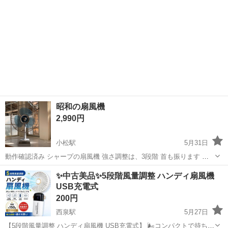
昭和の扇風機
2,990円
小松駅
5月31日
動作確認済み シャープの扇風機 強さ調整は、3段階 首も振ります 経
年劣化でキズ、汚れ、有ります。 現物をご覧になってから決断お願い
石川
小松市
小松駅
季節、空調家電
シャープ
✨️中古美品✨️5段階風量調整 ハンディ扇風機
致します。
USB充電式
200円
西泉駅
5月27日
【5段階風量調整 ハンディ扇風機 USB充電式】 🌬️コンパクトで持ち運