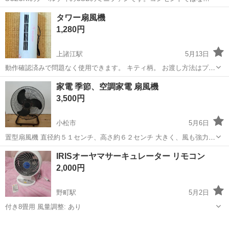
USBのAタイプで動きます。 大きさは約14.5cm(W)、 9.5cm(D).
石川
金沢市
森本駅
季節、空調家電
USB
タワー扇風機
15cm(H)です。新品未使用自宅保管の物です。
1,280円
上諸江駅
5月13日
動作確認済みで問題なく使用できます。 キティ柄。 お渡し方法はプロ
フ参照
石川
金沢市
上諸江駅
季節、空調家電
タワー
家電 季節、空調家電 扇風機
3,500円
小松市
5月6日
置型扇風機 直径約５１センチ、高さ約６２センチ 大きく、風も強力で
す。 ３段階調節、首振りも異常なしです。 １番弱い風量の際少し音が
石川
小松市
季節、空調家電
空調
IRISオーヤマサーキュレーター リモコン
します。 写真の通りサビもありますがまだまだ使えます。
2,000円
野町駅
5月2日
付き8畳用 風量調整: あり
石川
金沢市
野町駅
季節、空調家電
IRIS