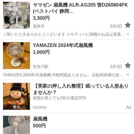
愛知
大府市
大府駅
その他
ヤマゼン 扇風機 ALR-AG305 管D260804FK
自動車製造の各種作業！《愛知県大府市》 人気の工場のお仕事 ◇自動
(ベストバイ 静岡…
車製造に携わる各種作業◇ 【...
3,300円
袋井市
8月4日
ご覧いただきありがとうございます ジモティーに掲載のお品は直接当
店にお越しいただける方のみに販売しております。 その際、軽トラッ
静岡
袋井市
季節、空調家電
YAMAZEN 2024年式扇風機
クの貸し出しや配達も行っておりますのでご利用ください。 店頭でも
1,000円
販売しておりますので、売り...
安倍川駅
8月3日
YAMAZEN 2024年式扇風機 作動問題ありません。 比較的綺麗な状態
です。 （清掃済） 引き取りに来ていただける方、よろしくお願いしま
静岡
藤枝市
安倍川駅
季節、空調家電
【実家の押し入れ整理】眠っている人形あり
す！
ませんか？
状態が悪くてもOK🙆‍♀️査定0円‼️
Ad
COYASH
扇風機
500円