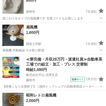
800円
静岡市
7月18日
首にかけるタイプの扇風機です 充電コードもお渡しします
静岡
静岡市
季節、空調家電
扇風機
1,600円
西富士宮駅
7月18日
扇風機 作動確認 引き取り歡迎
静岡
富士宮市
西富士宮駅
季節、空調家電
≪寮完備・月収28万円・派遣社員≫自動車系
工場での組立・加工・プレス 交替制
時給1,490円
株式会社平山 沼津支店
7月17日
提携サイト
藤枝市
【枠無くなり次第終了】＼国内トップシェアの自動車部品メーカーで
の勤務！／暮らしやすさ抜群の藤枝市での勤務です！初めてさんも安
静岡
藤枝市
その他
昭和レトロ扇風機
心のカンタン作業！交替勤務で効率よく稼げる♪ 【未経験歓迎】軽い
2,000円
ドアミラーの組立スタッフ｜新設のキ...