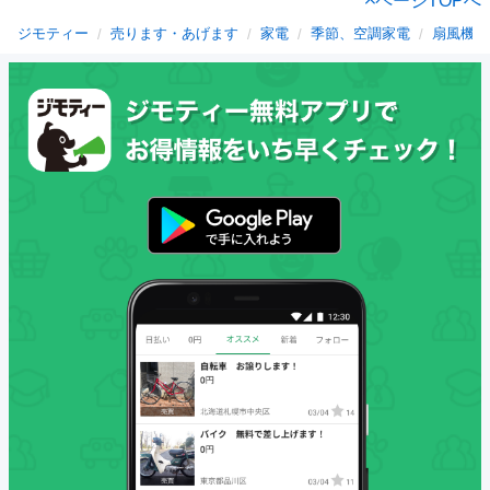
ページTOPへ
ジモティー
売ります・あげます
家電
季節、空調家電
扇風機