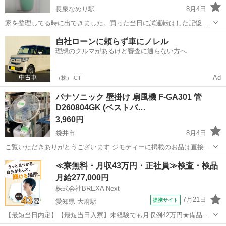
長泉なめり駅
8月4日
家を整理してる時に出てきました。買った当日に試運転はした記憶が
有り、正常に動きました👌 これからの季節にどうですか？ いつ、どこ
静岡
三島市
長泉なめり駅
季節、空調家電
自社ローンに頼らず車にノレル
で買ったのか覚えてません。←そんな昔ではないですが・・・たぶん
理想のクルマがあるけど審査に通らない方へ
１１０均❓️ 取引場所は三島駅北口...
Ad
（株）ICT
パナソニック 壁掛け 扇風機 F-GA301 管
D260804GK (ベストバ…
3,960円
袋井市
8月4日
ご覧いただきありがとうございます ジモティーに掲載のお品は直接当
店にお越しいただける方のみに販売しております。 その際、軽トラッ
静岡
袋井市
季節、空調家電
商品
≪寮無料・月収43万円・正社員≫検査・検品
クの貸し出しや配達も行っておりますのでご利用ください。 店頭でも
月給277,000円
販売しておりますので、売り...
株式会社BREXA Next
7月21日
提携サイト
愛知県 大府駅
【最短当日内定】【最短当日入寮】未経験でも月収例42万円★備品付
き寮完備＆赴任旅費会社負担◎昇給・業績賞与あり！組立や塗装など