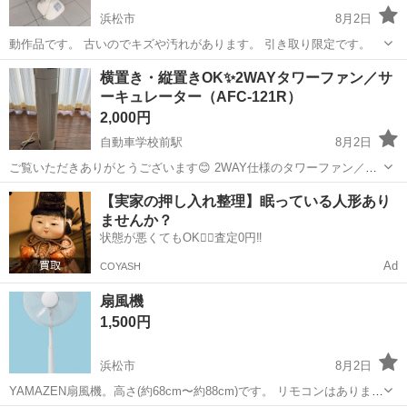
浜松市
8月2日
動作品です。 古いのでキズや汚れがあります。 引き取り限定です。
静岡
浜松市
季節、空調家電
横置き・縦置きOK✨2WAYタワーファン／サ
ーキュレーター（AFC‑121R）
2,000円
自動車学校前駅
8月2日
ご覧いただきありがとうございます😊 2WAY仕様のタワーファン／サ
ーキュレーター（AFC‑121R） をお譲りします。 🔸 横置き・縦置きの
静岡
浜松市
自動車学校前駅
季節、空調家電
【実家の押し入れ整理】眠っている人形あり
両方で使える便利なタイプ 🔸 お部屋のシーンに合わせて使い分けでき
ませんか？
ます✨ 🔸 風量...
状態が悪くてもOK🙆‍♀️査定0円‼️
Ad
COYASH
扇風機
1,500円
浜松市
8月2日
YAMAZEN扇風機。高さ(約68cm〜約88cm)です。 リモコンはありませ