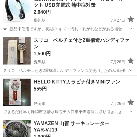
クト USB充電式 熱中症対策
2,640円
掛川駅
7月27日
★..新品未使用ですが、初期の キズ・汚れ・剥がれなどがある場合が
ございます。 ★..自宅保管品の為 気にならない方にはお得となっ
静岡
掛川市
掛川駅
季節、空調家電
スリコ ベルチェ付き2重構造ハンディファ
ております♡ ★.. 商品写真はお客様のお使いの モニター...
ン
1,500円
曳馬駅
7月26日
スリコ ベルチェ付き2重構造ハンディファン 1度使用したのみ 動作確
認済
静岡
浜松市
曳馬駅
季節、空調家電
HELLO KITTYカラビナ付きMINIファン
555円
静岡市
7月26日
できるだけ早く静岡市立清水病院出入口車乗降場所に取り引きにきて
くれる方を最優先させていただきます。 よろしくおねがいします。
静岡
静岡市
季節、空調家電
KITTY
YAMAZEN 山善 サーキュレーター
YAR‑VJ19
1,000円