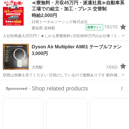
≪寮無料・月収45万円・派遣社員≫自動車系
ていただきます！ 商品説明 未使用長期保管品です。 動作確認済み 管
工場での組立・加工・プレス 交替制
理番号 M7...
時給2,000円
日研トータルソーシング株式会社
7月17日
提携サイト
愛知県 若林駅
入社特典最大20万円！★しかも寮費無料♪月収例45万円のお仕事！1年
目で年収560万円も可能！あなたの手で自動車をつくりませんか？ お
愛知
豊田市
若林駅
その他
Dyson Air Multiplier AM01 テーブルファン
仕事について トヨタ車体各工場でのミニバン・SUV新車製造に関わる
3,000円
諸作業。 【プレス】巨...
大岡駅
7月6日
状態は画像を見てください 日焼けしているので微難ありです 動作確認
済み
静岡
駿東郡
大岡駅
季節、空調家電