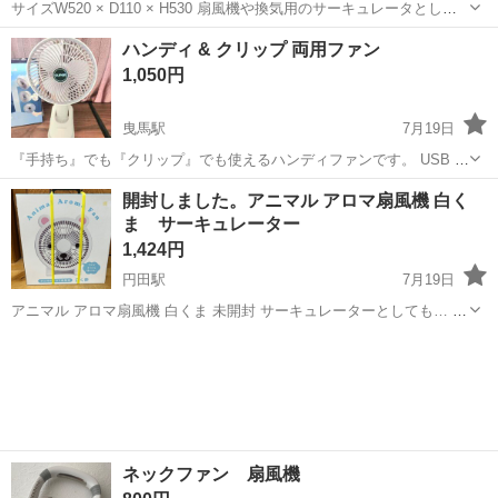
サイズW520 × D110 × H530 扇風機や換気用のサーキュレータとして
も使えます。 ３段階で調整可能。 持ち運びハンドル付き。 【注意事
静岡
磐田市
磐田駅
季節、空調家電
LASKO
ハンディ & クリップ 両用ファン
項】 LASKO社製品は全体的に作りが荒いです。製造時についてしまう
1,050円
歪み...
曳馬駅
7月19日
『手持ち』でも『クリップ』でも使えるハンディファンです。 USB で
給電、充電で使用きます。風力は3段階、ファンも大きめです。 持ち
静岡
浜松市
曳馬駅
季節、空調家電
開封しました。アニマル アロマ扇風機 白く
歩き、車中やキャンプ、浴室やトイレ等いろいろなところで活躍しま
ま サーキュレーター
すよ(^^)d 未使用に近い...
1,424円
円田駅
7月19日
アニマル アロマ扇風機 白くま 未開封 サーキュレーターとしても… 開
封しました。 現在使用中です。
静岡
周智郡
円田駅
季節、空調家電
白くま
ネックファン 扇風機