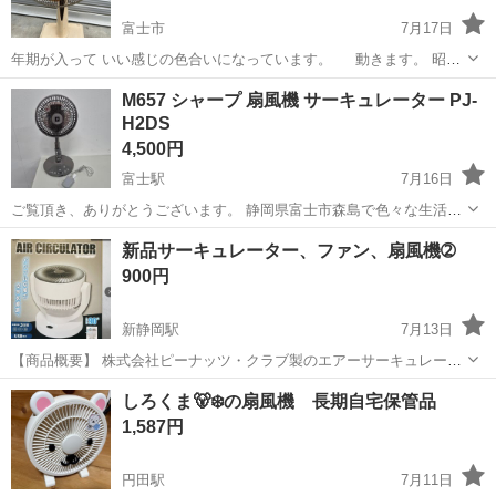
富士市
7月17日
年期が入って いい感じの色合いになっています。 動きます。 昭和
の家電がお好きな方 いかがでしょうか？ よろしくお願いいたします。
静岡
富士市
季節、空調家電
レトロ
M657 シャープ 扇風機 サーキュレーター PJ-
H2DS
4,500円
富士駅
7月16日
ご覧頂き、ありがとうございます。 静岡県富士市森島で色々な生活家
電を販売しております。 まとめてご購入して頂ければ、お値引きさせ
静岡
富士市
富士駅
季節、空調家電
サーキュレーター
新品サーキュレーター、ファン、扇風機➁
ていただきます！ 商品説明 動作確認済み SHARP製のプラズマクラス
900円
ター扇風機、タイマ...
新静岡駅
7月13日
【商品概要】 株式会社ピーナッツ・クラブ製のエアーサーキュレータ
ーです。コンパクトながらパワフルな風で、お部屋の空気を効率よく
静岡
静岡市
新静岡駅
季節、空調家電
しろくま🐻‍❄️の扇風機 長期自宅保管品
循環させます。デスクワークや寝室での使用に最適なUSB電源タイプ
サーキュレーター
1,587円
です。 【主な特徴】 3段階の風...
円田駅
7月11日