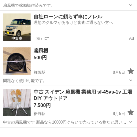
扇風機で稼働操作済みです。
静岡
三島市
大場駅
季節、空調家電
年季
自社ローンに頼らず車にノレル
理想のクルマがあるけど審査に通らない方へ
Ad
（株）ICT
扇風機
500円
舞阪駅
8月6日
問題なく使用可能です。
静岡
浜松市
舞阪駅
季節、空調家電
中古 スイデン 扇風機 業務用 sf-45vs-1v 工場
DIY アウトドア
7,500円
裾野駅
8月5日
中古の扇風機です 新品なら16000円ぐらいで売っている物だと思いま
す 工場で使っていたので汚れ等あります ノークレームノーリターンで
静岡
三島市
裾野駅
季節、空調家電
お願いします