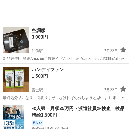
空調服
3,000円
助信駅
7月22日
新品未使用 詳細Amazonご確認ください https://amzn.asia/d/038n7qHu
静岡
浜松市
助信駅
季節、空調家電
ハンディファン
1,500円
富士駅
7月22日
最終処分品になり、引取り手がいなければ処分しようと思います 未使
用です 他にも出品しているので覗いてみて下さい ドタキャン、一方的
静岡
富士市
富士駅
季節、空調家電
グッズ
≪入寮・月収35万円・派遣社員≫検査・検品
にメッセージを送る方がいる為、定型分のメッセージには返信しない
時給1,500円
場合があります 単品売り...
日払い
株式会社BREXA Next