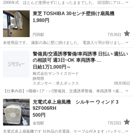
2006年式 ほとんど使用せずにしまったままでした。 頭頂部にアロマ
を入れる機構が有ります。スポンジなとは無いので適当なスポンジを
静岡
周智郡
円田駅
季節、空調家電
東芝 TOSHIBA 30センチ壁掛け扇風機
サイズ合わせて切って入れたらアロマの香りも楽しめそうです。 ノー
1,980円
クレーム、ノーリターン
円田駅
7月26日
未使用品です。 撮影の為に壁に掛けました。 電源入り羽が回りまし
た。 金具は純正ではなく、前回使用していた金具を流用しています。
静岡
周智郡
円田駅
季節、空調家電
東芝
警備員/交通誘導警備/車両誘導 日払い·週払い
ポータブル電源を持って行きますので、その場で動作確認して頂けま
の相談可 週3日~OK 車両誘導·…
す！ ノークレーム、ノーリターン
日給1万1,000円～
株式会社サンライズガード
静岡県
スポンサー：求人ボックス
08月06日
【仕事内容】<職種> [ア・パ]警備員、交通誘導警備、車両誘導 <雇用
形態> アルバイト・パート <給与> [ア・パ]日給11,000円～ 交通費:一
アルバイト・パート
充電式卓上扇風機 シルキー ウィンド 3
部支給 規定あり 入社祝い金 5万円支給!/ 友人紹介料 5万円支給!/ 規定
9ZF006RH
あ...
500円
金指駅
7月23日
充電式卓上扇風機です 社外品の充電器、ケーブル付きます バッテリー