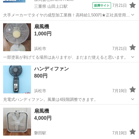
7月21日
提携サイト
三重県 山田上口駅
大手メーカーでタイヤの成型加工業務！高時給1,500円★正社員登用制
度あり！ワンルーム寮完備！マイカー通勤OK！無料駐車場あり！《三
三重
伊勢市
山田上口駅
その他
扇風機
重県伊勢市》 人気の工場のお仕事 ◇タイヤの製造◇ トラック・バ
1,000円
ス・RV車用を中心とした...
浜松市
7月21日
一部塗装が剥げてる場所はありますが、まだまだ使えると思います。
静岡
浜松市
季節、空調家電
場所
ハンディファン
800円
浜松市
7月19日
充電式ハンディファン。風量は4段階調整できます。
静岡
浜松市
季節、空調家電
扇風機
4,000円
磐田駅
7月19日