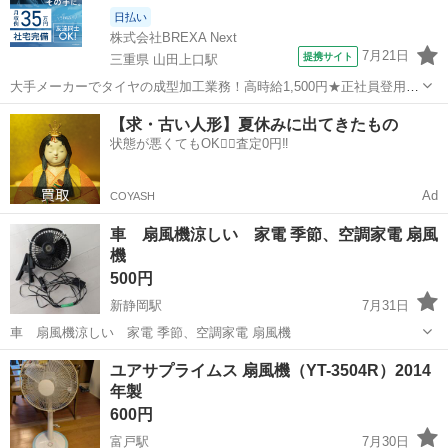
日払い
株式会社BREXA Next
7月21日
提携サイト
三重県 山田上口駅
大手メーカーでタイヤの成型加工業務！高時給1,500円★正社員登用制
度あり！ワンルーム寮完備！マイカー通勤OK！無料駐車場あり！《三
三重
伊勢市
山田上口駅
その他
【求・古い人形】夏休みに出てきたもの
重県伊勢市》 人気の工場のお仕事 ◇タイヤの製造◇ トラック・バ
状態が悪くてもOK🙆‍♀️査定0円‼️
ス・RV車用を中心とした...
Ad
COYASH
車 扇風機涼しい 家電 季節、空調家電 扇風
機
500円
新静岡駅
7月31日
車 扇風機涼しい 家電 季節、空調家電 扇風機
静岡
静岡市
新静岡駅
季節、空調家電
空調
ユアサプライムス 扇風機（YT-3504R）2014
年製
600円
富戸駅
7月30日