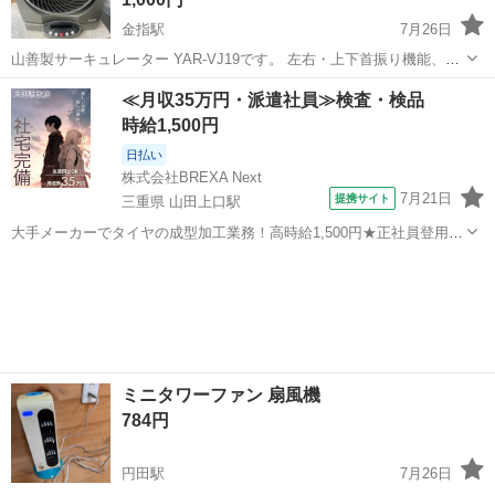
金指駅
7月26日
山善製サーキュレーター YAR‑VJ19です。 左右・上下首振り機能、タ
イマー機能付きです。 画像に写っている本体・付属品のみの出品とな
静岡
浜松市
金指駅
季節、空調家電
≪月収35万円・派遣社員≫検査・検品
ります。 直接引取り、または着払いでの発送も対応可能です。店舗か
時給1,500円
らの配送をご希望の場合は...
日払い
株式会社BREXA Next
7月21日
提携サイト
三重県 山田上口駅
大手メーカーでタイヤの成型加工業務！高時給1,500円★正社員登用制
度あり！ワンルーム寮完備！マイカー通勤OK！無料駐車場あり！《三
三重
伊勢市
山田上口駅
その他
重県伊勢市》 人気の工場のお仕事 ◇タイヤの製造◇ トラック・バ
ス・RV車用を中心とした...
ミニタワーファン 扇風機
784円
円田駅
7月26日