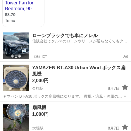
ローンブラックでも車にノレル
信販会社でクルマのローンやリースが通らなくてもクル
マをご利用いただけるサービスがあります！
Ad
（株）ICT
YAMAZEN BT‑A30 Urban Wind ボックス扇
風機
2,000円
金指駅
8月7日
ヤマゼン BT‑A30 ボックス扇風機になります。 微風・涼風・強風の3
段階風量切り替えに加え、ルーバー機能、タイマー機能を搭載してい
静岡
浜松市
金指駅
季節、空調家電
扇風機
ます。 コンパクトなキューブ型デザインで、机上や床置きどちらでも
1,000円
設置可能です。 寝室や子供...
大場駅
8月7日