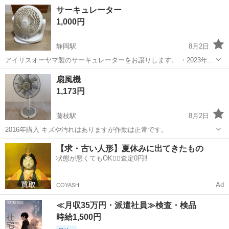
ん。
静岡
浜松市
季節、空調家電
YAMAZEN
サーキュレーター
1,000円
静岡駅
8月2日
アイリスオーヤマ製のサーキュレーターをお譲りします。 ・2023年製
・動作確認済み ・使用に伴う多少の汚れはありますが、問題なく使用
静岡
静岡市
静岡駅
季節、空調家電
扇風機
できます ・不要になったため出品します 中古品のため、状態をご理解
1,173円
いただける方のみお...
藤枝駅
8月2日
2016年購入 キズや汚れはありますが作動は正常です。
静岡
藤枝市
藤枝駅
季節、空調家電
【求・古い人形】夏休みに出てきたもの
状態が悪くてもOK🙆‍♀️査定0円‼️
Ad
COYASH
≪月収35万円・派遣社員≫検査・検品
時給1,500円