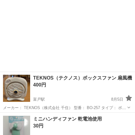
TEKNOS（テクノス）ボックスファン 扇風機
400円
富戸駅
8月5日
メーカー： TEKNOS（株式会社 千住） 型番： BO-257 タイプ： ボッ
クスファン（床置き型扇風機） 仕様： AC 100V (50Hz/60Hz) / 消費電
静岡
伊東市
富戸駅
季節、空調家電
ミニハンディファン 乾電池使用
力 41W/43W 状態： 風量調節などの動作...
30円