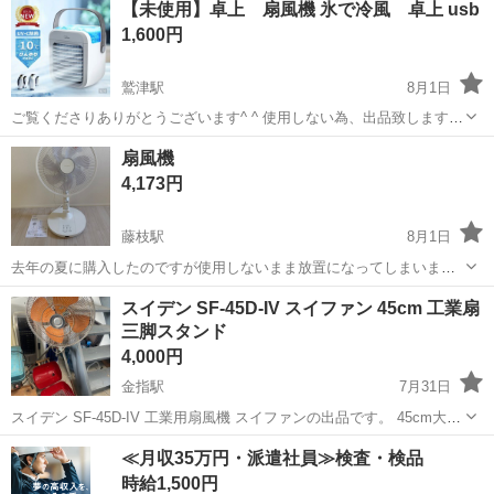
【未使用】卓上 扇風機 氷で冷風 卓上 usb
ントダックス掛川店 ③袋井市堀越:アパマントダックス袋井店 ...
1,600円
鷲津駅
8月1日
ご覧くださりありがとうございます^ ^ 使用しない為、出品致します＊
※動作確認のみ行いました。 その際、水や氷は入れておらず、風が三
静岡
湖西市
鷲津駅
季節、空調家電
扇風機
段階切替できるか・ライトが付くか の2点を確認致しました。 冷風機
4,173円
とのことですが、...
藤枝駅
8月1日
去年の夏に購入したのですが使用しないまま放置になってしまいまし
た。
静岡
藤枝市
藤枝駅
季節、空調家電
スイデン SF-45D-IV スイファン 45cm 工業扇
三脚スタンド
4,000円
金指駅
7月31日
スイデン SF-45D-IV 工業用扇風機 スイファンの出品です。 45cm大型
羽根を搭載し、工場、倉庫、現場、ガレージなど広い空間で強力な送
静岡
浜松市
金指駅
季節、空調家電
≪月収35万円・派遣社員≫検査・検品
風が可能です。 三脚スタンド付きで設置場所を柔軟に調整できます。
時給1,500円
3段階の風量切り...