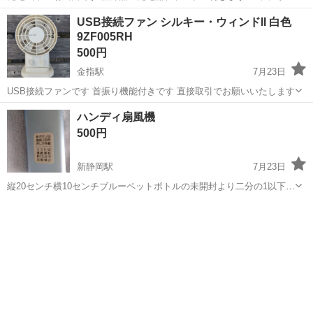
消耗してるかもしれません (実測4時間稼働) USB電源での利用と、充
静岡
浜松市
金指駅
季節、空調家電
充電器
USB接続ファン シルキー・ウィンドII 白色
電機能を追加 二枚羽仕様 大小の風力切替式
9ZF005RH
500円
金指駅
7月23日
USB接続ファンです 首振り機能付きです 直接取引でお願いいたします
静岡
浜松市
金指駅
季節、空調家電
USB
ハンディ扇風機
500円
新静岡駅
7月23日
縦20センチ横10センチブルーペットボトルの未開封より二分の1以下で
す。５回使用のみキズ無し小鹿迄来れる方希望宜しくお願い致しま
静岡
静岡市
新静岡駅
季節、空調家電
す。早い方優先です。