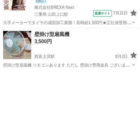
日払い
株式会社BREXA Next
7月21日
提携サイト
三重県 山田上口駅
大手メーカーでタイヤの成型加工業務！高時給1,500円★正社員登用制
度あり！ワンルーム寮完備！マイカー通勤OK！無料駐車場あり！《三
三重
伊勢市
山田上口駅
その他
壁掛け型扇風機
重県伊勢市》 人気の工場のお仕事 ◇タイヤの製造◇ トラック・バ
3,500円
ス・RV車用を中心とした...
西富士宮駅
8月2日
壁掛け型扇風機 リモコンあります ただし 壁掛け専用金具 ございませ
ん。引き取り 歓迎
静岡
富士宮市
西富士宮駅
季節、空調家電
リモコン