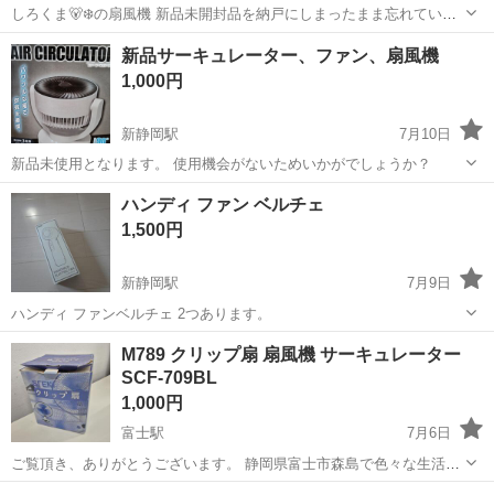
しろくま🐻‍❄️の扇風機 新品未開封品を納戸にしまったまま忘れていま
した。 確認の為に開封しました。2012年式でした。 長期自宅保管品
静岡
周智郡
円田駅
季節、空調家電
新品サーキュレーター、ファン、扇風機
ですので、新品ですがノークレーム、ノーリターンでお願い致しま
1,000円
す。
新静岡駅
7月10日
新品未使用となります。 使用機会がないためいかがでしょうか？
静岡
静岡市
新静岡駅
季節、空調家電
ハンディ ファン ベルチェ
1,500円
新静岡駅
7月9日
ハンディ ファンベルチェ 2つあります。
静岡
静岡市
新静岡駅
季節、空調家電
M789 クリップ扇 扇風機 サーキュレーター
SCF-709BL
1,000円
富士駅
7月6日
ご覧頂き、ありがとうございます。 静岡県富士市森島で色々な生活家
電を販売しております。 まとめてご購入して頂ければ、お値引きさせ
静岡
富士市
富士駅
季節、空調家電