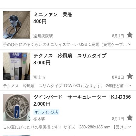
ミニファン 美品
400円
遠州病院駅
8月1日
手のひらにのるくらいのミニサイズファン USB-C充電（充電ケーブル
付き） ストラップは取外し可能です クリップつき（写真２） 風力は
静岡
浜松市
遠州病院駅
季節、空調家電
テクノス 冷風扇 スリムタイプ
３段階に調節可能
8,000円
富士市
8月1日
テクノス 冷風扇 スリムタイプ TCW-030 になります。 2年ほど前に
購入しましたが使用しませんでした。 未開封品です。 良かったら宜し
静岡
富士市
季節、空調家電
ツインバード サーキュレーター KJ-D356
くお願いします。 https://teknos.co.jp/tcw-030/
2,000円
オンライン決済
桜木駅
8月1日
この夏にぴったりの扇風機です！ サイズ 280x280x185 mm 【受け渡
し場所】 ①掛川市領家:トダホームサービス本社 ②掛川市大池:アパマ
静岡
掛川市
桜木駅
季節、空調家電