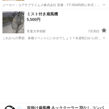
メーカー：ユアサプライムス株式会社 型番：YT-3504R(BL) 年式：
2014年製 サイズ：羽根径 30cm（標準的なリビング扇風機サイズ） 機
静岡
伊東市
富戸駅
季節、空調家電
ミスト付き扇風機
能：風量3段階調節、タイマー機能、首振り機能 ◆ 商品の状態 ...
5,500円
常葉大学前駅
7月30日
これからの季節、各種イベントにいかがでしょう？水道蛇口から10M
のホース付き、多少の錆びや、汚れはありますが動作は問題ありませ
静岡
浜松市
常葉大学前駅
季節、空調家電
ん、現品確認大歓迎、プロフ必読にてよろしくご検討ください
首掛け扇風機 ネッククーラー 羽なし コンパ