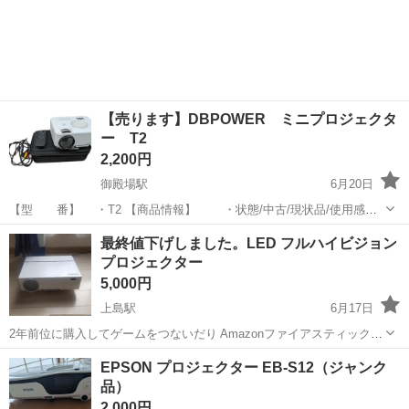
【売ります】DBPOWER ミニプロジェクタ
ー T2
2,200円
御殿場駅
6月20日
【型 番】 ・T2 【商品情報】 ・状態/中古/現状品/使用感あ
り。 ・動作/確認、初期化済 ・特徴/リモコンあり ・付属品は画
静岡
御殿場市
御殿場駅
最終値下げしました。LED フルハイビジョン
像が全てです。 【店内番号】 ・JIMO-3956 【...
プロジェクター
プロジェクター、ホームシアター
POWER
5,000円
上島駅
6月17日
2年前位に購入してゲームをつないだり Amazonファイアスティックを
つないで少し 使いました。 参考動画↓ https://youtu.be/_5wb-hhTz_E?
静岡
浜松市
上島駅
プロジェクター、ホームシアター
EPSON プロジェクター EB-S12（ジャンク
si=34OlkwjftEFdpQh HDMI入力端...
品）
フルハイビジョン
2,000円