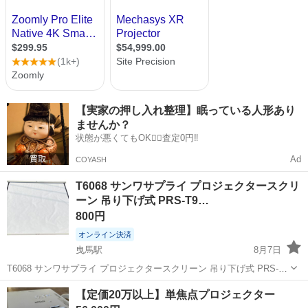
【実家の押し入れ整理】眠っている人形あり
ませんか？
状態が悪くてもOK🙆‍♀️査定0円‼️
Ad
COYASH
T6068 サンワサプライ プロジェクタースクリ
ーン 吊り下げ式 PRS-T9…
800円
オンライン決済
曳馬駅
8月7日
T6068 サンワサプライ プロジェクタースクリーン 吊り下げ式 PRS-
T90 本体のみ その他付属品欠品 中古現状渡し ※ご購入前にショップ
静岡
浜松市
曳馬駅
プロジェクター、ホームシアター
【定価20万以上】単焦点プロジェクター
紹介文のご確認をお願い致します。 ＜商品内容＞ 「サンワサプライ