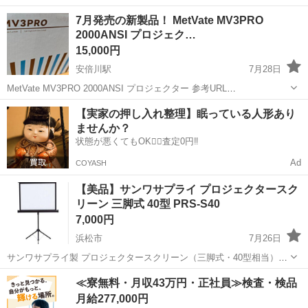
ザー付 動画・写真撮影に最適 柔らかな光を演出：大型のソフトボック
静岡
浜松市
浜松駅
プロジェクター、ホームシアター
7月発売の新製品！ MetVate MV3PRO
スが光を均一に拡散し、不自然な影を減らして綺麗に撮影できます。
2000ANSI プロジェク…
安定感のあるスタンド： 三...
15,000円
安倍川駅
7月28日
MetVate MV3PRO 2000ANSI プロジェクター 参考URL
https://amzn.to/4fdmL0m 先週発売されたばかりの新型モデルになりま
静岡
静岡市
安倍川駅
プロジェクター、ホームシアター
【実家の押し入れ整理】眠っている人形あり
す。 新品を開封して動作確認を行っただけの...
ませんか？
状態が悪くてもOK🙆‍♀️査定0円‼️
Ad
COYASH
【美品】サンワサプライ プロジェクタースク
リーン 三脚式 40型 PRS-S40
7,000円
浜松市
7月26日
サンワサプライ製 プロジェクタースクリーン（三脚式・40型相当）
PRS-S40 です。 ・三脚一体型なので設置や移動が簡単 ・高さ調整可
静岡
浜松市
プロジェクター、ホームシアター
≪寮無料・月収43万円・正社員≫検査・検品
能（1165〜1545mm） ・スクリーンの傾きは2段階調整可 ・収納時は
月給277,000円
コンパクトに折...