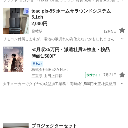
ブランド タカショー(Takasho) 色 ブラック 材質 素材・材質:ABS樹
脂・ガラス スタイル ガーデンモーションプロジェクター スノー コー
静岡
牧之原市
菊川駅
プロジェクター、ホームシアター
teac pls-55 ホームサラウンドシステム
ド全長:約5m LED数:4球/LED色:ホワイト 消費電力※LED...
5.1ch
プロジェクター
2,000円
藤枝駅
12月5日
リモコン付属しますが、電池の液漏れの為使えないかもしれません。
音が鳴る事は映画で確認しましたが、問題ございません。 ウーファー
静岡
藤枝市
藤枝駅
プロジェクター、ホームシアター
≪月収35万円・派遣社員≫検査・検品
付きで音も良いです。ガレージなどにもお勧め。
リモコン
時給1,500円
日払い
株式会社BREXA Next
7月21日
提携サイト
三重県 山田上口駅
大手メーカーでタイヤの成型加工業務！高時給1,500円★正社員登用制
度あり！ワンルーム寮完備！マイカー通勤OK！無料駐車場あり！《三
三重
伊勢市
山田上口駅
その他
重県伊勢市》 人気の工場のお仕事 ◇タイヤの製造◇ トラック・バ
ス・RV車用を中心とした...
プロジェクターセット