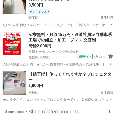
3,500円
オンライン決済
静岡駅
5月31日
たいへん便利なコンパクトプロジェクターです。 DVDプレイヤー付き
なので余計な配線は要りません。 説明書つき。リモコンつき。箱ケー
静岡
静岡市
静岡駅
プロジェクター、ホームシアター
≪寮無料・月収45万円・派遣社員≫自動車系
ス。 カバンに入れて持ち運びできます。学校の授業で使ってました
工場での組立・加工・プレス 交替制
プロジェクター
が、新しく買ったのでどなたかお...
時給2,000円
日研トータルソーシング株式会社
7月17日
提携サイト
愛知県 若林駅
入社特典最大20万円！★しかも寮費無料♪月収例45万円のお仕事！1年
目で年収560万円も可能！あなたの手で自動車をつくりませんか？ お
愛知
豊田市
若林駅
その他
【値下げ】使ってくれますか？プロジェクタ
仕事について トヨタ車体各工場でのミニバン・SUV新車製造に関わる
ー
諸作業。 【プレス】巨...
1,900円
三島駅
5月28日
かなり小さく、コンパクトなプロジェクターです。 ２回使いました。
自宅保管品になるので、神 経 質な 方はご遠慮ください。 プロフ
静岡
三島市
三島駅
プロジェクター、ホームシアター
ィールをよく読んでからを購入してください。
プロジェクター