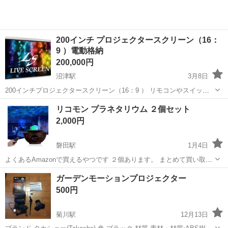
200インチ プロジェクタースクリーン（16：
9 ）電動格納
200,000円
沼津駅
3月8日
200インチプロジェクタースクリーン（16：9 ） リモコンやスイッチ
による電動格納 購入してから4年ぐらいですが、数回しか動かしてお
静岡
沼津市
沼津駅
プロジェクター、ホームシアター
リコモン プラネタリウム ２個セット
りません。
プロジェクター
2,000円
磐田駅
1月4日
よくあるAmazonで買えるやつです ２個あります。 まとめて買い取っ
ていただける方よろしくお願いします。 一個はケーブルがないです。
静岡
磐田市
磐田駅
プロジェクター、ホームシアター
ガーデンモーションプロジェクター
プラネタリウム
500円
菊川駅
12月13日