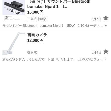
【値下げ】サウンドバー Bluetooth
bomaker Njord 1 1…
プロジェクター
16,000円
三島広小路駅
5月7日
サウンドバー Bluetooth bomaker Njord 1 150W 2.1CHオーディオ
スピーカー ウーファー【美品・箱付き】 面倒な配線もなくBluetooth
静岡
三島市
三島広小路駅
書画カメラ
で繋げます。 【本体】 サウンドバー サブウ...
プロジェクター、ホームシアター
bomaker
12,000円
御厨駅
5月4日
新たな物を購入しましたので、お譲りいたします。 ELMOのビジュア
ルプレゼンターMX-P プレゼンテーションに最適 - ブランド: ELMO -
静岡
磐田市
御厨駅
プロジェクター、ホームシアター
モデル: MX-P - 付属品: なし - 機能: ビジュアルプレゼンター ...
書画カメラ