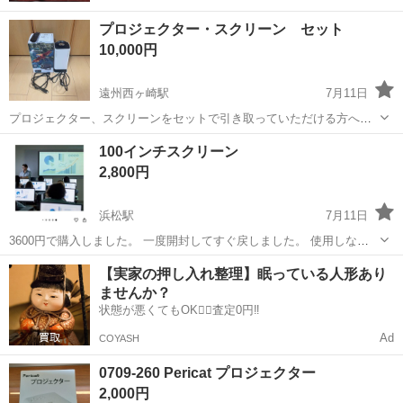
プロジェクター・スクリーン セット
10,000円
遠州西ヶ崎駅
7月11日
プロジェクター、スクリーンをセットで引き取っていただける方へお
譲りいたします。 木材の突っ張り棒も一緒に引き取っていただける場
静岡
浜松市
遠州西ヶ崎駅
100インチスクリーン
合は千円引きさせていただきます。 いずれも2年ほど前に購入しまし
プロジェクター、ホームシアター
プロジェクター
2,800円
た。 使用回数は数回程度であまり...
浜松駅
7月11日
3600円で購入しました。 一度開封してすぐ戻しました。 使用しなか
った為お譲りします。
静岡
浜松市
浜松駅
プロジェクター、ホームシアター
【実家の押し入れ整理】眠っている人形あり
ませんか？
状態が悪くてもOK🙆‍♀️査定0円‼️
Ad
COYASH
0709-260 Pericat プロジェクター
2,000円