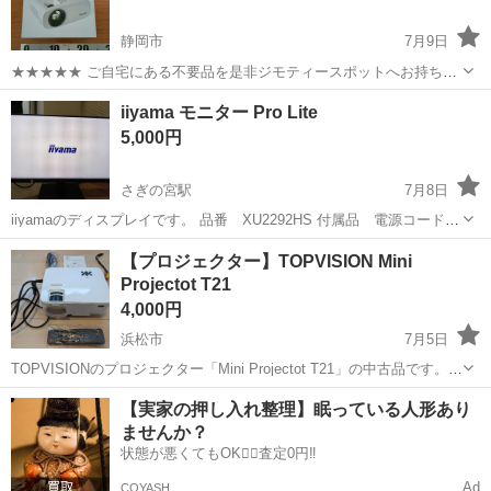
静岡市
7月9日
★★★★★ ご自宅にある不要品を是非ジモティースポットへお持ち込
みしませんか？ 家電、趣味・スポーツ・レジャー用品、こども用品、
静岡
静岡市
プロジェクター、ホームシアター
iiyama モニター Pro Lite
衣料服飾品、生活雑貨、家具、本、CD・DVDなどが無料でまとめて持
プロジェクター
5,000円
ち込めます！ ※詳細はこ...
さぎの宮駅
7月8日
iiyamaのディスプレイです。 品番 XU2292HS 付属品 電源コード、
HDMIケーブル 多少の使用感はありますが、目立つ傷やダメージはあ
静岡
浜松市
さぎの宮駅
【プロジェクター】TOPVISION Mini
りません。 値下げは不可となります。 宜しくお願い致します。
Projectot T21
プロジェクター、ホームシアター
4,000円
浜松市
7月5日
TOPVISIONのプロジェクター「Mini Projectot T21」の中古品です。
・写真に写っているもので全てです。 ・現品を自宅近くの指定の場所
静岡
浜松市
プロジェクター、ホームシアター
Mini
【実家の押し入れ整理】眠っている人形あり
に取りに来ていただける方限定でお願いします。 近場でしたら配達...
ませんか？
状態が悪くてもOK🙆‍♀️査定0円‼️
Ad
COYASH