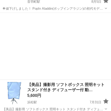
音羽町駅
8月5日
︎🌟値下げしました！ PopIn Aladdin(ポップインアラジン)の初代モデル
リモコン付きです。 2022年に購入後、天井に設置して使用していまし
静岡
静岡市
音羽町駅
プロジェクター、ホームシアター
た。新しいものを購入し、使用しなくなったため、出品します。プ
ロ...
【美品】撮影用 ソフトボックス 照明キット
スタンド付き ディフューザー付 動…
5,600円
浜松駅
7月31日
【美品】撮影用 ソフトボックス 照明キット スタンド付き ディフュー