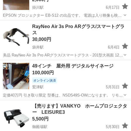
掛川駅
6月17日
EPSON プロジェクター EB-S12 の出品です。 電源は入り映像も映り
ますが、しばらくすると画面がチラつきます。 その後また正常に戻り
静岡
掛川市
掛川駅
プロジェクター、ホームシアター
RayNeo Air 3s Pro ARグラス/スマートグラ
ますが、時間が経つと再度チラつきが発生します。 VGA接続でのみ確
ス
プロジェクター
認し...
30,000円
袋井駅
6月4日
美品 RayNeo Air 3s Pro ARグラス/スマートグラス - 201型大画面 1200
ニット高輝度 120Hz対応 iPhone17,16,15/Android/Mac/Switch
静岡
袋井市
袋井駅
プロジェクター、ホームシアター
49インチ 屋外用 デジタルサイネージ
2/PS5/SteamDe...
スマートグラス
100,000円
オンライン決済
鷲津駅
5月31日
定価40万円 引き取り限定 型番は、NSDS49S-OWになります。 リモコ
ンを販売元に確認して取り寄せています。 手に入り次第の受け渡しと
静岡
湖西市
鷲津駅
プロジェクター、ホームシアター
【売ります】VANKYO ホームプロジェクタ
なります。 ほぼ使用する事が無く、倉庫にしまってありましたので活
ー LEISURE3
用できる方へお...
5,500円
御殿場駅
5月30日