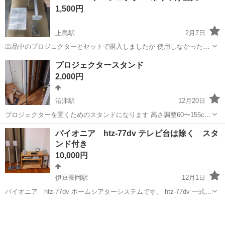
1,500円
上島駅
2月7日
出品中のプロジェクターとセットで購入しましたが 使用しなかったた
め必要な方どうでしょうか？ 天井や壁にも取り付け出来ます。 よろし
静岡
浜松市
上島駅
プロジェクター、ホームシアター
プロジェクタースタンド
くお願いいたします(*^-^)
VANKYO
2,000円
沼津駅
12月20日
プロジェクターを置くためのスタンドになります 高さ調整60〜155cm
詳細についてはAmazonの商品詳細をご参照ください。
静岡
沼津市
沼津駅
プロジェクター、ホームシアター
パイオニア htz-77dv テレビ台は除く スタ
https://amzn.asia/d/1H4u6tk 中身に不良がないか、1度開封し組立確認
ンド付き
プロジェクター
を...
10,000円
伊豆長岡駅
12月1日
パイオニア htz-77dv ホームシアターシステムです。 htz-77dv 一式
リモコン スタンド 説明書あり 箱はありません。 画像にあるテレ
静岡
伊豆の国市
伊豆長岡駅
ビ台は含まれません。 ご注意下さい。 中古品なので、細かな傷、汚れ
プロジェクター、ホームシアター
奥行き
がご...