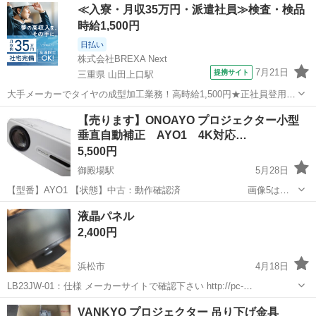
静岡
三島市
プロジェクター、ホームシアター
BENQ
≪入寮・月収35万円・派遣社員≫検査・検品
い致します。
時給1,500円
日払い
株式会社BREXA Next
7月21日
提携サイト
三重県 山田上口駅
大手メーカーでタイヤの成型加工業務！高時給1,500円★正社員登用制
度あり！ワンルーム寮完備！マイカー通勤OK！無料駐車場あり！《三
三重
伊勢市
山田上口駅
その他
【売ります】ONOAYO プロジェクター小型
重県伊勢市》 人気の工場のお仕事 ◇タイヤの製造◇ トラック・バ
垂直自動補正 AYO1 4K対応…
ス・RV車用を中心とした...
5,500円
御殿場駅
5月28日
【型番】AYO1 【状態】中古：動作確認済 画像5はス
マホの画面をミラーリングして、大変明るい店内でなんとか映してお
静岡
御殿場市
御殿場駅
液晶パネル
ります。ご使用の際は、室内を暗くした上、ピントの合うスクリーン
プロジェクター、ホームシアター
プロジェクター
2,400円
に適した部位で映す事をおすす...
浜松市
4月18日
LB23JW-01：仕様 メーカーサイトで確認下さい http://pc-
support.jp.onkyo.com/upfile/MANUAL/DC01L012602A.pdf 液晶パネル
静岡
浜松市
プロジェクター、ホームシアター
液晶
VANKYO プロジェクター 吊り下げ金具
※1, 23.6型 ワイドT...