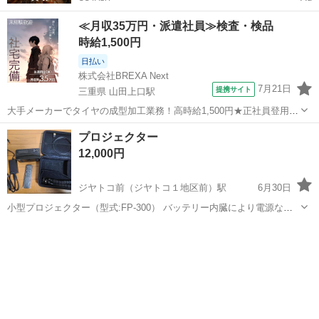
≪月収35万円・派遣社員≫検査・検品
時給1,500円
日払い
株式会社BREXA Next
7月21日
提携サイト
三重県 山田上口駅
大手メーカーでタイヤの成型加工業務！高時給1,500円★正社員登用制
度あり！ワンルーム寮完備！マイカー通勤OK！無料駐車場あり！《三
三重
伊勢市
山田上口駅
その他
プロジェクター
重県伊勢市》 人気の工場のお仕事 ◇タイヤの製造◇ トラック・バ
12,000円
ス・RV車用を中心とした...
ジヤトコ前（ジヤトコ１地区前）駅
6月30日
小型プロジェクター（型式:FP-300） バッテリー内臓により電源なし
でも動作可能 状態:中古（多少の汚れ、傷あり） 内容 プロジェクター
静岡
富士市
ジヤトコ前（ジヤトコ１地区前）駅
本体 専用の充電器ケーブル リモコン HDMケーブル ケース（専用でな
プロジェクター、ホームシアター
プロジェクター
いもの）