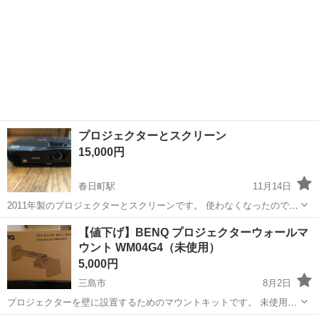
プロジェクターとスクリーン
15,000円
春日町駅
11月14日
2011年製のプロジェクターとスクリーンです。 使わなくなったので出
品します。 中古品なので、ノークレーム 、ノーリターンでお願いし
静岡
静岡市
春日町駅
プロジェクター、ホームシアター
【値下げ】BENQ プロジェクターウォールマ
ます。 プロジェクターの状態は写真で判断下さい。 取説等やリモコン
ウント WM04G4（未使用）
プロジェクター
はあります。
5,000円
三島市
8月2日
プロジェクターを壁に設置するためのマウントキットです。 未使用で
す。 箱からも出しておりません。 ノークレーム、ノーリターンでお願