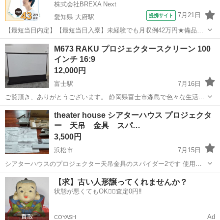
株式会社BREXA Next
7月21日
提携サイト
愛知県 大府駅
【最短当日内定】【最短当日入寮】未経験でも月収例42万円★備品付
き寮完備＆赴任旅費会社負担◎昇給・業績賞与あり！組立や塗装など
愛知
大府市
大府駅
その他
M673 RAKU プロジェクタースクリーン 100
自動車製造の各種作業！《愛知県大府市》 人気の工場のお仕事 ◇自動
インチ 16:9
車製造に携わる各種作業◇ 【...
12,000円
富士駅
7月16日
ご覧頂き、ありがとうございます。 静岡県富士市森島で色々な生活家
電を販売しております。 まとめてご購入して頂ければ、お値引きさせ
静岡
富士市
富士駅
プロジェクター、ホームシアター
theater house シアターハウス プロジェクタ
ていただきます！ 商品説明 細かなキズなどはあるかと思いますが、ス
ー 天吊 金具 スパ…
100インチ
クリーン事態は目だったキ...
3,500円
浜松市
7月15日
シアターハウスのプロジェクター天吊金具のスパイダー2です 使用感
があります 郵送の場合の送料はご相談ください
静岡
浜松市
プロジェクター、ホームシアター
【求】古い人形譲ってくれませんか？
状態が悪くてもOK🙆‍♀️査定0円‼️
シアターハウス
Ad
COYASH