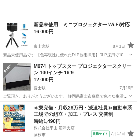
新品未使用 ミニプロジェクター Wi-Fi対応
16,000円
富士宮駅
8月3日
新品未使用品です 【色再現性に優れたDLP技術採用】DLP採用で100
ルーメンの明るさや1000：1高いコントラスト比により、細部までくっ
静岡
富士宮市
富士宮駅
M674 トップスター プロジェクタースクリー
きり映った画面を楽しめます。最大解像度は1920*1080に達して鮮やか
ン 100インチ 16:9
プロジェクター、ホームシアター
画面
な映像を投影...
12,000円
富士駅
7月16日
ご覧頂き、ありがとうございます。 静岡県富士市森島で色々な生活家
電を販売しております。 まとめてご購入して頂ければ、お値引きさせ
静岡
富士市
富士駅
プロジェクター、ホームシアター
≪寮完備・月収28万円・派遣社員≫自動車系
ていただきます！ 商品説明 多少のキズ汚れあります。 スクリーン事
工場での組立・加工・プレス 交替制
100インチ
態は、キレイですので問題...
時給1,490円
株式会社平山 沼津支店
7月17日
提携サイト
藤枝市