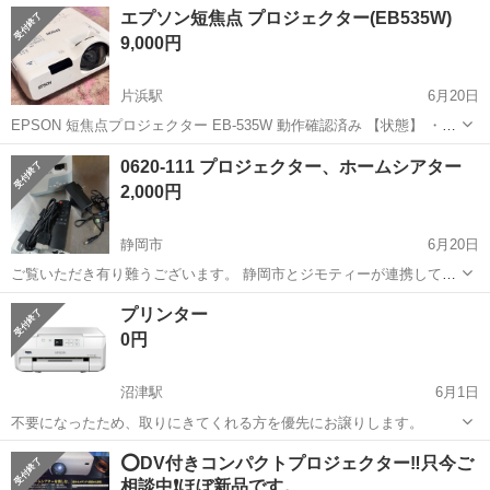
静岡
静岡市
プロジェクター、ホームシアター
elephas
エプソン短焦点 プロジェクター(EB535W)
スしています。 ★★★★★ ご自宅にある不要品を是非ジモティースポ
9,000円
ットへお持...
片浜駅
6月20日
EPSON 短焦点プロジェクター EB-535W 動作確認済み 【状態】 ・外
観に目立つ汚れがあります ・本体表面の使用感が強めです 【動作につ
静岡
沼津市
片浜駅
プロジェクター、ホームシアター
0620-111 プロジェクター、ホームシアター
いて】 ・映像は綺麗に映りますが、中央部分コントラストが薄いで
2,000円
す。 ・HDM...
静岡市
6月20日
ご覧いただき有り難うございます。 静岡市とジモティーが連携して運
営しています。 粗⼤ごみ等の減量を⽬的に、まだ使えるものをリユー
静岡
静岡市
プロジェクター、ホームシアター
リユース
プリンター
スしています。 ★★★★★ ご自宅にある不要品を是非ジモティースポ
0円
ットへお持...
沼津駅
6月1日
不要になったため、取りにきてくれる方を優先にお譲りします。
静岡
沼津市
沼津駅
プロジェクター、ホームシアター
⭕️DV付きコンパクトプロジェクター‼只今ご
相談中❗️️ほぼ新品です。