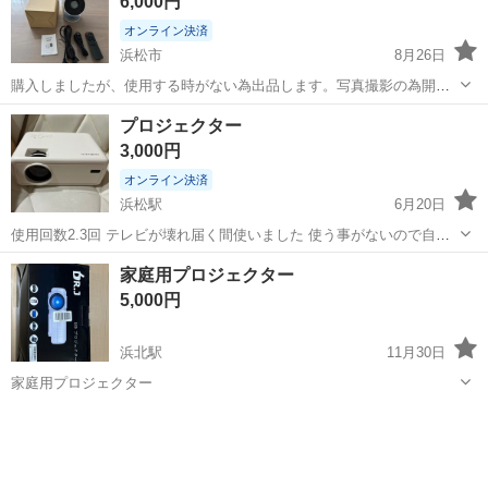
6,000円
あ...
オンライン決済
浜松市
8月26日
購入しましたが、使用する時がない為出品します。写真撮影の為開封
しただけです。新品未使用です。自宅まで取りに来てくれる方でお願
静岡
浜松市
プロジェクター、ホームシアター
プロジェクター
いします。
プロジェクター
3,000円
オンライン決済
浜松駅
6月20日
使用回数2.3回 テレビが壊れ届く間使いました 使う事がないので自宅
保管。 引越しで更に使わないのでお安く譲ります
静岡
浜松市
浜松駅
プロジェクター、ホームシアター
家庭用プロジェクター
プロジェクター
5,000円
浜北駅
11月30日
家庭用プロジェクター
静岡
浜松市
浜北駅
プロジェクター、ホームシアター
プロジェクター