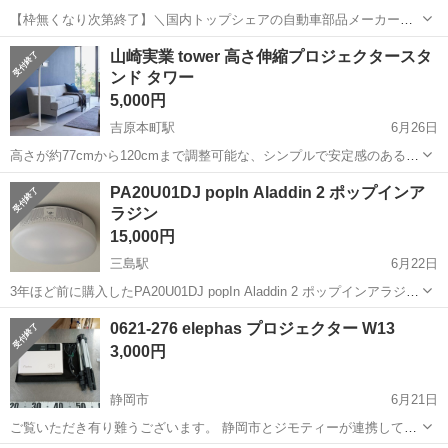
【枠無くなり次第終了】＼国内トップシェアの自動車部品メーカーで
の勤務！／暮らしやすさ抜群の藤枝市での勤務です！初めてさんも安
静岡
藤枝市
その他
山崎実業 tower 高さ伸縮プロジェクタースタ
心のカンタン作業！交替勤務で効率よく稼げる♪ 【未経験歓迎】軽い
ンド タワー
ドアミラーの組立スタッフ｜新設のキ...
5,000円
吉原本町駅
6月26日
高さが約77cmから120cmまで調整可能な、シンプルで安定感のあるホ
ワイトカラーのプロジェクター用スタンドです。 - カラー: ホワイト -
静岡
富士市
吉原本町駅
PA20U01DJ popIn Aladdin 2 ポップインア
高さ調整範囲: 約77cm～120cm - 天板サイズ: 約25cm×25cm...
ラジン
プロジェクター、ホームシアター
15,000円
三島駅
6月22日
3年ほど前に購入したPA20U01DJ popIn Aladdin 2 ポップインアラジン
です。 【購入時価格】55000円程度でした。 【商品仕様】 【LEDシー
静岡
三島市
三島駅
プロジェクター、ホームシアター
0621-276 elephas プロジェクター W13
リングライト】 年齢と畳数の目安：20代 〜8畳、40代...
3,000円
静岡市
6月21日
ご覧いただき有り難うございます。 静岡市とジモティーが連携して運
営しています。 粗⼤ごみ等の減量を⽬的に、まだ使えるものをリユー