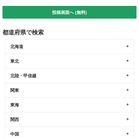
投稿画面へ (無料)
都道府県で検索
北海道
東北
北陸・甲信越
関東
東海
関西
中国