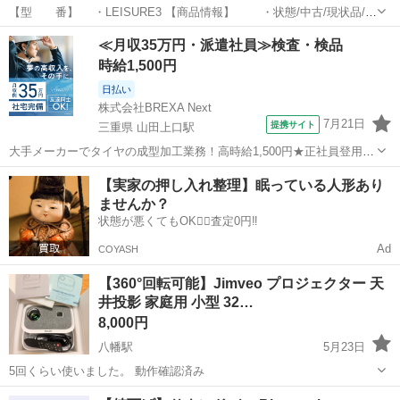
【型 番】 ・LEISURE3 【商品情報】 ・状態/中古/現状品/使
用感あり。 ・動作/確認済 ・特徴/リモコンあり ・付属品は画像
静岡
御殿場市
御殿場駅
≪月収35万円・派遣社員≫検査・検品
が全てです。 【店内番号】 ・JIMO-3910 ...
プロジェクター、ホームシアター
時給1,500円
日払い
株式会社BREXA Next
7月21日
提携サイト
三重県 山田上口駅
大手メーカーでタイヤの成型加工業務！高時給1,500円★正社員登用制
度あり！ワンルーム寮完備！マイカー通勤OK！無料駐車場あり！《三
三重
伊勢市
山田上口駅
その他
【実家の押し入れ整理】眠っている人形あり
重県伊勢市》 人気の工場のお仕事 ◇タイヤの製造◇ トラック・バ
ませんか？
ス・RV車用を中心とした...
状態が悪くてもOK🙆‍♀️査定0円‼️
Ad
COYASH
【360°回転可能】Jimveo プロジェクター 天
井投影 家庭用 小型 32…
8,000円
八幡駅
5月23日
5回くらい使いました。 動作確認済み
静岡
浜松市
八幡駅
プロジェクター、ホームシアター