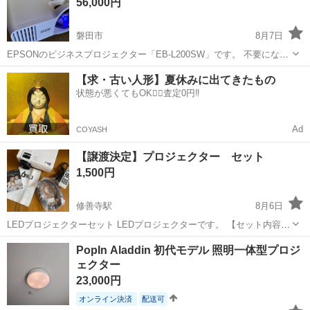
56,000円
...
磐田市
8月7日
EPSONのビジネスプロジェクター「EB-L200SW」です。 不要になっ
たため出品します。 * メーカー：EPSON * 型番：EB-L200SW * 光
静岡
磐田市
プロジェクター、ホームシアター
【求・古い人形】夏休みに出てきたもの
源：レーザー * 使用時間：40時間以下（非常に少ない使用時間で...
状態が悪くてもOK🙆‍♀️査定0円‼️
Ad
COYASH
【譲渡決定】プロジェクター セット
1,500円
修善寺駅
8月6日
LEDプロジェクターセット LEDプロジェクターです。 【セット内容】
・プロジェクター本体 ・リモコン ・電源コード ・取扱説明書 ・
静岡
伊豆市
修善寺駅
プロジェクター、ホームシアター
PopIn Aladdin 初代モデル 照明一体型プロジ
HDMIケーブル（新品・未使用） 動作確認済みです。 使用に伴う多少
ェクター
のスレはありま...
23,000円
オンライン決済
配送可