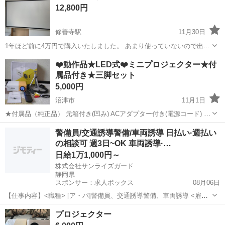
12,800円
修善寺駅
11月30日
1年ほど前に4万円で購入いたしました。 あまり使っていないので出品
します。 スクリーンは電動のものです。 配線などもお付けします。
静岡
三島市
修善寺駅
プロジェクター、ホームシアター
❤️動作品★LED式❤️ミニプロジェクター★付
静岡県東部で手渡しお願いしたいです。 メッセージよろしくお願いい
属品付き★三脚セット
プロジェクター
たします。
5,000円
沼津市
11月1日
★付属品（純正品） 元箱付き(凹み) ACアダプター付き(電源コード) AV
ケーブル付き リモコン付き(単４乾電池２本が必要) 小型三脚付き ★簡
静岡
沼津市
プロジェクター、ホームシアター
警備員/交通誘導警備/車両誘導 日払い·週払い
易動作確認済み 通電 リモコン（全ボタン確認） 映写(画...
の相談可 週3日~OK 車両誘導·…
プロジェクター
日給1万1,000円～
株式会社サンライズガード
静岡県
スポンサー：求人ボックス
08月06日
【仕事内容】<職種> [ア・パ]警備員、交通誘導警備、車両誘導 <雇用
形態> アルバイト・パート <給与> [ア・パ]日給11,000円～ 交通費:一
アルバイト・パート
プロジェクター
部支給 規定あり 入社祝い金 5万円支給!/ 友人紹介料 5万円支給!/ 規定