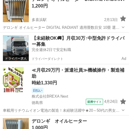
1,200円
さなお子様やペットのいる...
多喜浜駅
2月13日
デロンギ オイルヒーター DIGITAL RADIANT 適用畳数目安 10畳 選べ
る3段階電力 600w、900w、1500w ECOモード付 祖父が買ってきたの
愛媛
新居浜市
多喜浜駅
季節、空調家電
デロンギ
【未経験OK🚚】月収30万↑中型免許ドライバ
ですがあまり使わず… 押し入れに眠っていました。 我が...
ー募集
完全週休2日で安定転職
Ad
ドライバーダイレクト
≪月収29万円・派遣社員≫機械操作・製造補
助
時給1,330円
日払い
株式会社BREXA Next
4月24日
提携サイト
徳島県
車載用リチウムイオン電池の製造！未経験活躍中★20～50代の男女活
躍中！寮費無料★備品付き1R寮完備！自宅からマイカー通勤OK！無料
徳島
その他
デロンギ オイルヒーター
駐車場完備◎正社員登用制度あり！《徳島県板野郡松茂町》 人気の工
1,000円
場のお仕事 ◇車載用リチウ...