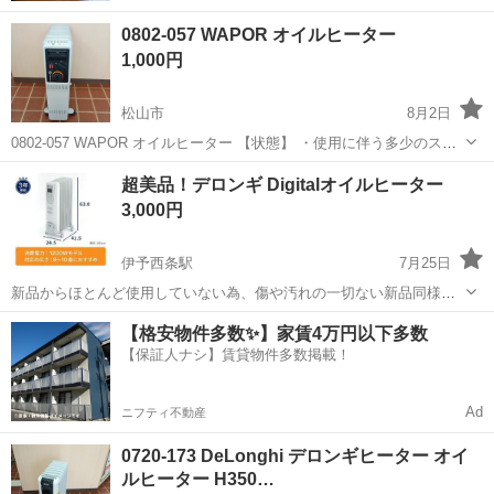
0802-057 WAPOR オイルヒーター
1,000円
松山市
8月2日
0802-057 WAPOR オイルヒーター 【状態】 ・使用に伴う多少のス
レ、キズ、落としきれない汚れなどございます ・詳細は現地でご確認
愛媛
松山市
季節、空調家電
現地
超美品！デロンギ Digitalオイルヒーター
ください ・お値引きは出来かねますのでご了承願います ※中古品の
3,000円
た...
伊予西条駅
7月25日
新品からほとんど使用していない為、傷や汚れの一切ない新品同様の
超美品です。 【備考】 デジタル表示ですので、キメ細やかな温度設
愛媛
西条市
伊予西条駅
季節、空調家電
デロンギ
【格安物件多数✨】家賃4万円以下多数
定・タイマー設定が出来ます。 【型式】 kＨＤ410812 【取り引き場
【保証人ナシ】賃貸物件多数掲載！
所】 ●業務スーパー...
Ad
ニフティ不動産
0720-173 DeLonghi デロンギヒーター オイ
ルヒーター H350…