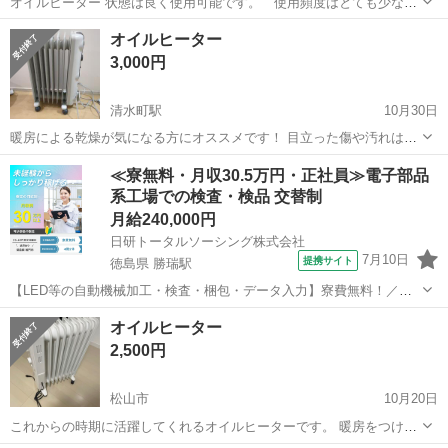
オイルヒーター 状態は良く使用可能です。 使用頻度はとても少なく
ワンシーズンのみです。 プラスチック素材の箇所に色褪せはあります
愛媛
今治市
伊予富田駅
季節、空調家電
プラスチック
オイルヒーター
が全体的に美品です
3,000円
清水町駅
10月30日
暖房による乾燥が気になる方にオススメです！ 目立った傷や汚れはあ
りません
愛媛
松山市
清水町駅
季節、空調家電
ありません
≪寮無料・月収30.5万円・正社員≫電子部品
系工場での検査・検品 交替制
月給240,000円
日研トータルソーシング株式会社
7月10日
提携サイト
徳島県 勝瑞駅
【LED等の自動機械加工・検査・梱包・データ入力】寮費無料！／年
間休日は130日以上／未経験OK！ お仕事について スマートフォンやパ
徳島
鳴門市
勝瑞駅
その他
オイルヒーター
ソコン、車などに使われるLED等の電子部品の製造とそれに付帯する
2,500円
作業になります。①部品を...
松山市
10月20日
これからの時期に活躍してくれるオイルヒーターです。 暖房をつける
と乾燥する為、購入しました。 引越しの都合で部屋に置けないので お