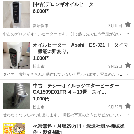
愛媛
新居浜市
新居浜駅
季節、空調家電
画像
[中古]デロンギオイルヒーター
る方を優先させていただきます。 よろしくおねがいします。
6,000円
新居浜市
2月18日
中古のデロンギオイルヒーターです。 引っ越し先で使う予定がないの
で、断捨離中の為出品します。 12年程前に楽天で購入しました。 液晶
愛媛
新居浜市
季節、空調家電
デロンギ
オイルヒーター Asahi ES-321H タイマ
が表示されない不具合がありますが、電源は入り部屋は良く温まりま
ー機能に難あり。
す。 リモコン無し。 箱...
1,000円
松山市
9月22日
タイマー機能がきちんと動作していないと思われます。写真のよう
に、タイマーを0にすると動作し暖まります。サーモ、パワーは暖かさ
愛媛
松山市
季節、空調家電
Asahi
中古 テシーオイルラジエターヒーター
が変わるので、動作していると思います。
CA1509E01TR ４～10畳 スイ…
1,000円
松山市
9月22日
使わなくなったので出品します。 掲載の写真のようにサビが出ていま
す。また、オン、オフのスイッチが片方、カチッ と音がしませんが、
愛媛
松山市
季節、空調家電
オフ
≪寮無料・月収29万円・派遣社員≫機械操
オン、オフはできている状態です。 TESY（テシー） オイルラジエタ
作・製造補助
ーヒーター 24時間ON...