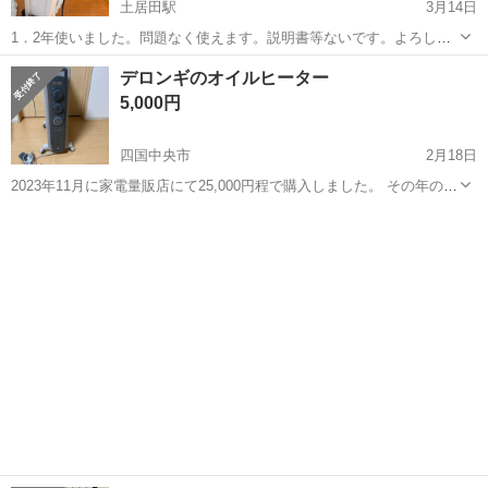
土居田駅
3月14日
1．2年使いました。問題なく使えます。説明書等ないです。よろしく
お願いします。
愛媛
松山市
土居田駅
季節、空調家電
デロンギのオイルヒーター
よろしくお願いします
5,000円
四国中央市
2月18日
2023年11月に家電量販店にて25,000円程で購入しました。 その年の冬
は使用しましたが、それ以来使用していません。 引っ越しに伴い使用
愛媛
四国中央市
季節、空調家電
デロンギ
しなくなりましたので、今回出品いたします。 掃除して保管していま
したので綺麗だ...