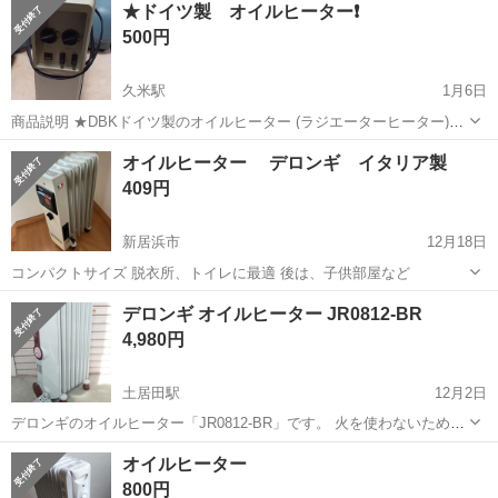
★ドイツ製 オイルヒーター❗
駐車場完備◎正社員登用制度あり！《徳島県板野郡松茂町》 人気の工
500円
場のお仕事 ◇車載用リチウ...
久米駅
1月6日
商品説明 ★DBKドイツ製のオイルヒーター (ラジエーターヒーター)中
古です。 ★商品受け渡し場所 松山市三町 ローソン三町店駐車場 又
愛媛
松山市
久米駅
季節、空調家電
ドイツ製
オイルヒーター デロンギ イタリア製
は、自宅南久米町にて無人取引❗ ★お取引可能時間 9時～13時、18時
409円
30分～20時 ...
新居浜市
12月18日
コンパクトサイズ 脱衣所、トイレに最適 後は、子供部屋など
愛媛
新居浜市
季節、空調家電
デロンギ
デロンギ オイルヒーター JR0812-BR
4,980円
土居田駅
12月2日
デロンギのオイルヒーター「JR0812-BR」です。 火を使わないためお
子様やペットがいるご家庭でも安心して使えます。 風を出さず、お部
愛媛
松山市
土居田駅
季節、空調家電
デロンギ
オイルヒーター
屋全体をじんわりと暖めるため、空気が乾燥しにくいのが特徴です。
800円
〇​型...