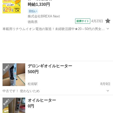
時給1,330円
日払い
株式会社BREXA Next
4月23日
提携サイト
徳島県
車載用リチウムイオン電池の製造！未経験活躍中★20～50代の男女活
躍中！寮費無料★備品付き1R寮完備！自宅からマイカー通勤OK！無料
徳島
その他
駐車場完備◎正社員登用制度あり！《徳島県板野郡松茂町》 人気の工
場のお仕事 ◇車載用リチウ...
デロンギオイルヒーター
500円
松前駅
8月9日
中古です！ 使わないため
愛媛
伊予郡
松前駅
季節、空調家電
オイルヒーター
0円