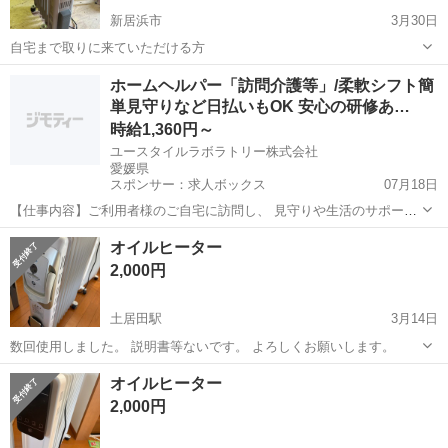
新居浜市
3月30日
自宅まで取りに来ていただける方
愛媛
新居浜市
季節、空調家電
ホームヘルパー「訪問介護等」/柔軟シフト簡
単見守りなど日払いもOK 安心の研修あ…
時給1,360円～
ユースタイルラボラトリー株式会社
愛媛県
スポンサー：求人ボックス
07月18日
【仕事内容】ご利用者様のご自宅に訪問し、 見守りや生活のサポート
を行う 訪問介護のお仕事です! 未経験から始める方が8割です! 具体的
アルバイト・パート
オイルヒーター
な内容 ・見守り ・食事介助 ・身の回りの整理整頓 ・洗濯物の片付け
2,000円
・痰の吸引 ・身体を清潔に...
土居田駅
3月14日
数回使用しました。 説明書等ないです。 よろしくお願いします。
愛媛
松山市
土居田駅
季節、空調家電
オイルヒーター
よろしくお願いします
2,000円