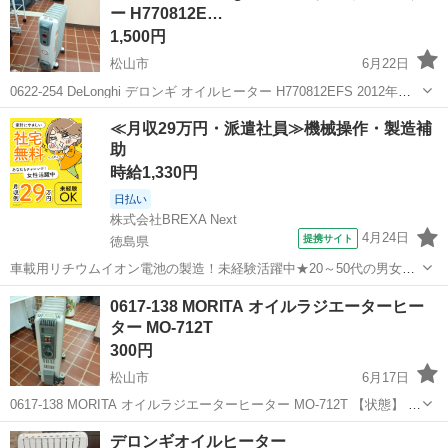
ー H770812E…
1,500円
松山市
6月22日
0622-254 DeLonghi デロンギ オイルヒーター H770812EFS 2012年製
【状態】 ・使用に伴う多少のスレ、キズ、落としきれない汚れなどご
愛媛
松山市
季節、空調家電
現地
≪月収29万円・派遣社員≫機械操作・製造補
ざいます ・詳細は現地でご確認ください ・お値...
助
時給1,330円
日払い
株式会社BREXA Next
4月24日
提携サイト
徳島県
車載用リチウムイオン電池の製造！未経験活躍中★20～50代の男女活
躍中！寮費無料★備品付き1R寮完備！自宅からマイカー通勤OK！無料
徳島
その他
0617-138 MORITA オイルラジエーターヒー
駐車場完備◎正社員登用制度あり！《徳島県板野郡松茂町》 人気の工
ター MO-712T
場のお仕事 ◇車載用リチウ...
300円
松山市
6月17日
0617-138 MORITA オイルラジエーターヒーター MO-712T 【状態】 ・
使用に伴う多少のスレ、キズ、落としきれない汚れなどございます ・
愛媛
松山市
季節、空調家電
MORITA
デロンギオイルヒーター
詳細は現地でご確認ください ・お値引きは出来かねますので...