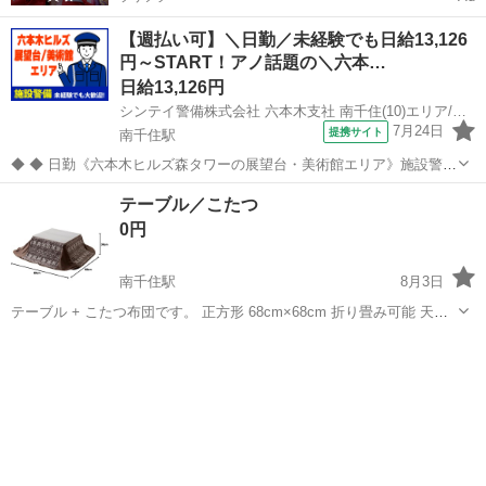
【週払い可】＼日勤／未経験でも日給13,126
円～START！アノ話題の＼六本…
日給13,126円
シンテイ警備株式会社 六本木支社 南千住(10)エリア/A3203200117
7月24日
提携サイト
南千住駅
◆ ◆ 日勤《六本木ヒルズ森タワーの展望台・美術館エリア》施設警備
のお仕事！ 室内勤務だから天候に左右されずに 勤務出来る環境です♪
東京
荒川区
南千住駅
警備員
テーブル／こたつ
日勤のみ＆週3日～OKだから プライベートも大事にしながら働けま
0円
す！ ＼未経験スター...
南千住駅
8月3日
テーブル + こたつ布団です。 正方形 68cm×68cm 折り畳み可能 天板
はホワイトとナチュラルブラウンのリバーシブルです。 写真の通り、
東京
台東区
南千住駅
テーブル
シリコンが四隅にあったうち一つなくなっています。使用にはさほど
支障ありません。