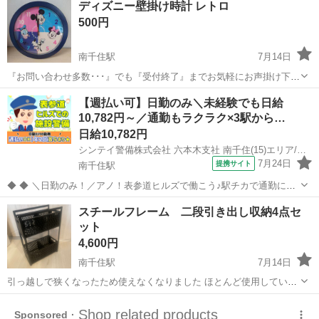
ディズニー壁掛け時計 レトロ
で、リビングや寝室に合わせやすいタイプです。 【サイズ】 幅100×
500円
丈178cm...
南千住駅
7月14日
『お問い合わせ多数･･･』でも『受付終了』までお気軽にお声掛け下さ
い🤗 ご覧頂きありがとうございます ご希望の方はプロフより受け渡し
東京
台東区
南千住駅
時計
レトロ
【週払い可】日勤のみ＼未経験でも日給
方法お選び下さいませ ～～～～～～～～～～～～～～～～～～～ 盤面
10,782円～／通勤もラクラク×3駅から…
色褪せ、小傷あり 参...
日給10,782円
シンテイ警備株式会社 六本木支社 南千住(15)エリア/A3203200117
7月24日
提携サイト
南千住駅
◆ ◆ ＼日勤のみ！／アノ！表参道ヒルズで働こう♪駅チカで通勤にも
便利な好立地 表参道ヒルズの安全を守るお仕事！ 3パターンの勤務時
東京
荒川区
南千住駅
警備員
スチールフレーム 二段引き出し収納4点セ
間のいずれも 21:00まで＆2hの休憩があるから しっかり休めて負担少
ット
なめです♪ ＼...
4,600円
南千住駅
7月14日
引っ越しで狭くなったため使えなくなりました ほとんど使用していな
かったので大変綺麗です 2点の場合2,500円 1点の場合 1,500円
東京
足立区
南千住駅
収納家具
W16×D32×H46cm フレームはスチール製 引き出し（仕切り付き）プ