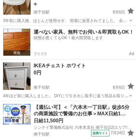
南千住駅
8月6日
3年前に購入後、ほとんど使用せず、 部屋に放置されてました。 全体
的に目立つ傷なく綺麗ですが、写真5枚目の通り、若干の擦れがありま
東京
台東区
南千住駅
椅子
運べない家具、無料でお伺い＆即買取もOK！
す。 パッと見では気にならない程度ですが、中古品であることをご理
状態が悪くてもOK！最大限買取します
解いただける方の...
Ad
プリフラ
IKEAチェスト ホワイト
0円
南千住駅
8月6日
4年ほど前に購入しました。 DIYにて引き出し取手に違う部品を取り付
けています。他投稿とのまとめて引き取ってくれる方を優先します。
東京
足立区
南千住駅
収納家具
チェスト
【週払い可】＜「六本木一丁目駅」徒歩5分
IKEAのHEMNES（ヘムネス）シリーズ 白いサイドテーブル 幅: 54 cm
の商業施設で警備のお仕事＞MAX日給1…
奥行き: ...
日給11,500円
シンテイ警備株式会社 六本木支社 南千住(12)エリア/A3203200117
7月24日
提携サイト
南千住駅