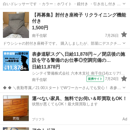
白いドレッサーです ・カラー：ホワイト ・鏡付き ・引き出し付き ・
椅子付き サイズ： テーブル：57.5cm×36.5cm×71cm 鏡台部分：
東京
荒川区
南千住駅
ドレッサー
ホワイト
【再募集】肘付き座椅子 リクライニング機能
38cm×50cm 素材：木製・ガラス ⚫︎シンプルなデザインの化...
付き
1,500円
南千住駅
7月26日
ドウシシャの肘付き座椅子です。 購入しましたが、部屋にデスクチェ
アがあったため、こちらの座椅子はあまり使用しませんでしたのでお
東京
荒川区
南千住駅
椅子
表参道駅スグ＼日給11,878円～／閉店後の施
譲りします。 リクライニング機能付きで、読書やテレビ鑑賞、リラッ
設を守る警備のお仕事◎空調完備の…
クス時などに使えます。 ソファを...
日給11,878円
シンテイ警備株式会社 六本木支社 南千住(14)エリア/A3203200117
7月24日
提携サイト
南千住駅
◆ ◆ ＼夜勤専属／21:00スタートでWワーカーさんでも安心！ 表参道
ヒルズの安全を守るお仕事！ 搬入業者さんの受付など 閉店後の時間が
東京
荒川区
南千住駅
警備員
運べない家具、無料でお伺い＆即買取もOK！
メインだから お客様との関りがなくて緊張しらず☆ ＼未経験スタート
状態が悪くてもOK！最大限買取します
でも大歓迎／施...
Ad
プリフラ