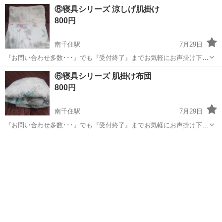
組み立てた方がよければ組み立てます！ 目立った汚れはありません！
東京
台東区
南千住駅
家具
ロー
⑧寝具シリーズ 涼しげ肌掛け
引っ越していらなくなったので、お譲りします！ 早めの取引を希望し
800円
ます！
南千住駅
7月29日
『お問い合わせ多数･･･』でも『受付終了』までお気軽にお声掛け下さ
い🤗 ご覧頂きありがとうございます ご希望の方はプロフより受け渡し
東京
台東区
南千住駅
寝具
日用品
⑥寝具シリーズ 肌掛け布団
方法お選び下さいませ ～～～～～～～～～～～～～～～～～～～ 保管
800円
品 美品 使用･未使用...
南千住駅
7月29日
『お問い合わせ多数･･･』でも『受付終了』までお気軽にお声掛け下さ
い🤗 ご覧頂きありがとうございます ご希望の方はプロフより受け渡し
東京
台東区
南千住駅
寝具
掛け布団
方法お選び下さいませ ～～～～～～～～～～～～～～～～～～～ 保管
品 美品 使用･未使用...