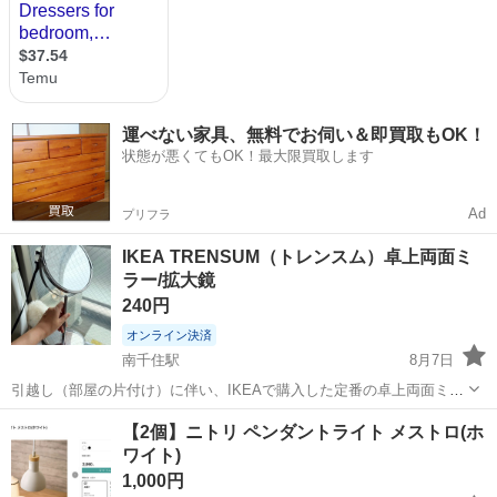
運べない家具、無料でお伺い＆即買取もOK！
状態が悪くてもOK！最大限買取します
Ad
プリフラ
IKEA TRENSUM（トレンスム）卓上両面ミ
ラー/拡大鏡
240円
オンライン決済
南千住駅
8月7日
引越し（部屋の片付け）に伴い、IKEAで購入した定番の卓上両面ミラ
ー「TRENSUM（トレンスム）」を格安でお譲りいたします。 片面は
東京
台東区
南千住駅
ミラー/鏡
【2個】ニトリ ペンダントライト メストロ(ホ
通常の鏡、もう片面は拡大鏡（倍鏡）になっており、メイクやスキン
ワイト)
ケア、コンタクトの装着時に...
1,000円