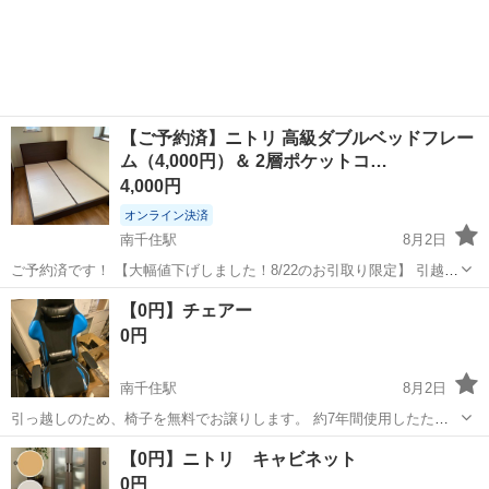
【ご予約済】ニトリ 高級ダブルベッドフレー
ム（4,000円）＆ 2層ポケットコ…
4,000円
オンライン決済
南千住駅
8月2日
ご予約済です！ 【大幅値下げしました！8/22のお引取り限定】 引越し
に伴い、ニトリ（Nitori）のダブルサイズベッドフレームと、高級マッ
東京
台東区
南千住駅
ベッド
【0円】チェアー
トレス（Nスリープ）の2点セットでお譲りいたします。 【1. マットレ
0円
ス：0円...
南千住駅
8月2日
引っ越しのため、椅子を無料でお譲りします。 約7年間使用したた
め、全体的に使用感や傷・汚れがあります。 猫を飼っている環境で使
東京
台東区
南千住駅
椅子
【0円】ニトリ キャビネット
用していましたが、気になる臭いはありません。 【お渡し条件】 ・取
0円
りに来ていただける方のみお...