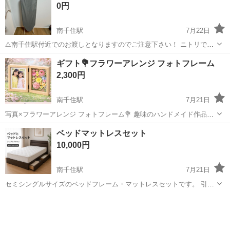
0円
寧な研修20hで基本的な知識を...
南千住駅
7月22日
⚠️南千住駅付近でのお渡しとなりますのでご注意下さい！ ニトリで購
入したアイロン台です。 多少の使用感はありますが、使用には問題ご
東京
荒川区
南千住駅
その他
ギフト💐フラワーアレンジ フォトフレーム
ざいません。
2,300円
南千住駅
7月21日
写真×フラワーアレンジ フォトフレーム💐 趣味のハンドメイド作品の
ため激安料金となります🙂‍↕️ 写真とお花を一緒に飾れる ボックスタイ
東京
荒川区
南千住駅
インテリア雑貨/小物
ベッドマットレスセット
プのフォトフレームです。 L版サイズの写真が入ります。 片面には写
ハンドメイド
10,000円
真、 もう片面に...
南千住駅
7月21日
セミシングルサイズのベッドフレーム・マットレスセットです。 引っ
越しに伴い出品します。 * セミシングルサイズ * ベッド下に収納用引
東京
台東区
南千住駅
ベッド
き出し付き * ベッドフレーム・マットレスのセット * 掲載しているト
ップ画像はイメー...