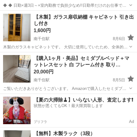
◆ ◆ 日勤×週3日～×室内勤務で負担少なめ!!日勤帯だけのお仕事で
す！ 4パターンのシフトがあるから ライフスタイルに合わせて働ける♪
東京
荒川区
南千住駅
警備員
【木製】ガラス扉収納棚 キャビネット 引き出
休憩時間2.5～3hでゆっくり休めます◎ シフト自己申告制でプライベ
し付き
ートと両立バッ...
1,600円
南千住駅
8月6日
木製のガラスキャビネットです。 大切に使用していたため、全体的に
きれいな状態です。 ガラス扉なので、本や食器、コレクションなどの
東京
荒川区
南千住駅
収納家具
【購入1ヶ月・美品】セミダブルベッド＋マ
収納・ディスプレイにおすすめです。 引き出し4杯付きで収納力があ
ットレスセット 白 フレーム付き 取り…
ります。 サイズは高さ180c...
20,000円
南千住駅
8月5日
ご覧いただきありがとうございます。 Amazonで購入したセミダブル
ベッドです。 部屋のサイズに合わなかったため、サイズ変更のため出
東京
荒川区
南千住駅
ベッド
【夏の大掃除🧹】いらない人形、査定します❗️
品します。 購入してから約1ヶ月ほどしか使用しておらず、状態はと
状態が悪くてもOK！最大限買取します
ても綺麗です。 【商品...
Ad
プリフラ
【無料】木製ラック（3段）