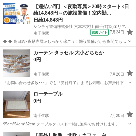
い🤗 ご覧頂きありがとうございます ご希望の方はプロフより受け渡し
東京
荒川区
南千住駅
インテリア雑貨/小物
お土産
【週払い可】＜夜勤専属＞20時スタート×日
方法お選び下さいませ ～～～～～～～～～～～～～～～～～～～ 土地
給14,848円～の施設警備！室内勤…
柄 手作りの味わい有...
日給14,848円
シンテイ警備株式会社 六本木支社 南千住(13)エリア/A3203200117
7月24日
提携サイト
南千住駅
◆ ◆ 高日給×夜勤専属≫しっかり稼ごう！施設警備だから夜間でも安
心＆安全！ 未経験の方でも「日給14,848円～」 休憩もたっぷり2.5時
東京
荒川区
南千住駅
警備員
カーテン タッセル 大小どちらか
間あるので メリハリも付けながら勤務出来ます◎ レギュラー勤務で月
0円
収29万円以上...
南千住駅
7月20日
『お問い合わせ多数･･･』でも『受付終了』までお気軽にお声掛け下さ
い🤗 ご覧頂きありがとうございます ご希望の方はプロフより受け渡し
東京
荒川区
南千住駅
カーテン、ブラインド
カーテン
ローテーブル
方法お選び下さいませ ～～～～～～～～～～～～～～～～ 中古 使用
0円
感有ります 役目は...
南千住駅
7月20日
95cm*54cm*32cm テーブルクロスも一緒に無料でお付けします。
東京
台東区
南千住駅
テーブル
ロー
【美品】照明 北欧・カフェ 白