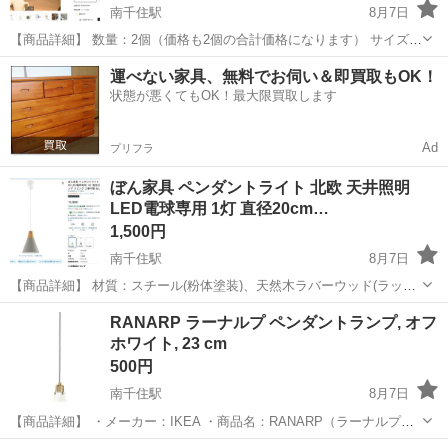
南千住駅
8月7日
【商品詳細】 数量：2個（価格も2個の合計価格になります） サイズ：
幅14×奥行14×高さ20cm 素材：スチール／ウッド 重量：1個あたり約
東京
台東区
南千住駅
照明器具
運べない家具、無料でお伺い＆即買取もOK！
600g カラー：ホワイト ※電球は付属しておりません。 【...
状態が悪くてもOK！最大限買取します
Ad
プリフラ
ぼん家具 ペンダントライト 北欧 天井照明
LED電球専用 1灯 直径20cm…
1,500円
南千住駅
8月7日
【商品詳細】 材質：スチール(粉体塗装)、天然木ラバーウッド(ラッカ
ー塗装) 対応電球：LED電球 口金サイズ：E26 定格消費電力：LED電
東京
台東区
南千住駅
照明器具
LED電球
RANARP ラーナルプ ペンダントランプ, オフ
球13W以下(明るさ60W相当以下) 定格電圧：AC100V 定格周...
ホワイト, 23 cm
500円
南千住駅
8月7日
【商品詳細】 ・メーカー：IKEA ・商品名：RANARP（ラーナルプ）
・カラー：オフホワイト ・直径：約23cm ・コード長：約1.6m ・E26
東京
台東区
南千住駅
照明器具
オフホワイト