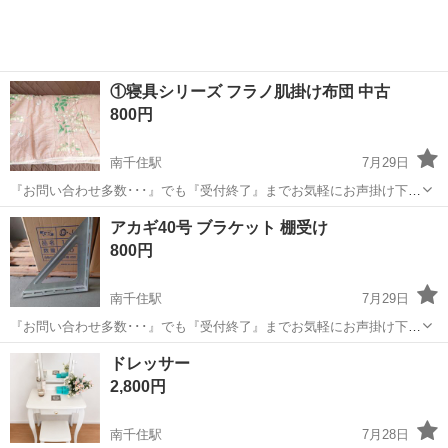
①寝具シリーズ フラノ肌掛け布団 中古
800円
南千住駅
7月29日
『お問い合わせ多数･･･』でも『受付終了』までお気軽にお声掛け下さ
い🤗 ご覧頂きありがとうございます ご希望の方はプロフより受け渡し
東京
台東区
南千住駅
寝具
フラノ
アカギ40号 ブラケット 棚受け
方法お選び下さいませ ～～～～～～～～～～～～～～～～ 使用頻度少
800円
ない中古 長期保管品で...
南千住駅
7月29日
『お問い合わせ多数･･･』でも『受付終了』までお気軽にお声掛け下さ
い🤗 ご覧頂きありがとうございます ご希望の方はプロフより受け渡し
東京
荒川区
南千住駅
その他
アカギ
ドレッサー
方法お選び下さいませ ～～～～～～～～～～～～～～～～～～～ 中古
2,800円
です 一部バリ有り ...
南千住駅
7月28日