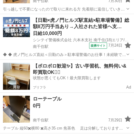
南千住駅
7月30日
引っ越しで不要になったので取りに来れる方 先着順に返信していきま
す
東京
台東区
南千住駅
オフィス用家具
【日勤×虎ノ門ヒルズ駅直結×駐車場警備】総
額8万円手当あり→入社された皆様へ支…
日給10,000円
シンテイ警備株式会社 六本木支社 南千住(18)エリア/A3203200117
7月24日
提携サイト
南千住駅
◆ ◆ 虎ノ門ヒルズ直結＜日勤のみ＞駐車場警備のお仕事！未経験でも
大歓迎 駐車場での誘導や案内がメインだから 天候に関係なく快適に働
東京
荒川区
南千住駅
警備員
【ボロボロ歓迎✨】古い学習机、無料伺い&
けます◎ 週3日～勤務OK＆ カンタンなお仕事なので未経験でも安心！
即買取OK🙆‍♀️
＼未経験スタート...
状態が悪くてもOK！最大限買取します
Ad
プリフラ
ローテーブル
0円
南千住駅
7月29日
テーブル 縦60✖️横80 ✖️高さ35 cm 焦茶色 足は分解しております。