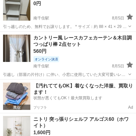
0円
南千住駅
8月5日
引っ越しのため、無料でお譲りします。 * サイズ：約 88 × 41 × 29 cm
* 3段の木製ラックです。 * 見た目がきれいで、収納にも便利です。 天
東京
台東区
南千住駅
収納家具
カントリー風 レースカフェカーテン＆木目調
板に小さな擦り傷があります。 また、一番下の棚にも小さな汚れや...
つっぱり棒 2点セット
560円
オンライン決済
南千住駅
8月5日
引越し（部屋の片付け）に伴い、小窓に使用していた大変可愛いレー
スのカフェカーテンと、木目調のつっぱり棒（伸縮ポール）の2点セッ
東京
台東区
南千住駅
カーテン、ブラインド
つっぱり
【汚れててもOK】着なくなった洋服、買取り
トを格安でお譲りいたします。 フレンチカントリーや北欧風のインテ
ます！
リアにぴったりの、繊細なレースフ...
状態が悪くてもOK！最大限買取します
Ad
プリフラ
ニトリ 突っ張りシェルフ アルゴス60（ホワ
イト）
1,600円