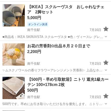
ズン3ヶ月程度を3年飾りました。 画鋲を使えば壁にも飾れます。 ・サ
東京
荒川区
南千住駅
インテリア雑貨/小物
ウォール
【IKEA】スクルーヴスタ おしゃれなチェ
イズ：22cm✖️22cm
ア 2脚セット
5,000円
オンライン決済
南千住駅
7月16日
■商品名：IKEA SKRUVSTA スクルーヴスタ ■色：ヴィースレ グレー
■定価：18,990円×2脚 回転式、昇降式、キャスター付きのファブリッ
東京
荒川区
南千住駅
椅子
お花の芳香剤✩︎出品８月２０日まで
クカバーチェアです。 5年前に購入し、ダイニングで使用しておりま
2,200円
した...
南千住駅
7月15日
✨ムスクノワールの香りフラワーアレンジメント芳香剤✨ 上品なホワ
イト×やさしいオレンジ×イエローでまとめた、華やかなフラワーアレ
東京
荒川区
南千住駅
家具
芳香剤
【500円・早め引取歓迎】ニトリ 遮光1級カー
ンジ芳香剤です🌈 黒いキャップ部分を優しく回して蓋を取り外すとム
テン 100×178cm 2枚
スクノワールの香りをお楽しみ...
500円
南千住駅
7月15日
500円です。早めにお引き取りいただける方を優先します。 ニトリの
遮光1級・遮熱・遮音カーテン、ベージュ2枚組です。落ち着いた色味
東京
荒川区
南千住駅
カーテン、ブラインド
カーテン