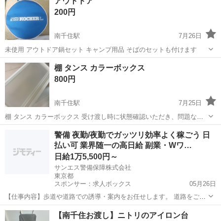
アウトドア
200円
南千住駅
7月26日
未使用 アウトドア鍋セット キャンプ用品 そばのセットも付けます
東京
荒川区
南千住駅
家具
棚 タンス カラーボックス
800円
南千住駅
7月25日
棚 タンス カラーボックス 受け渡し時に状態確認いただき、問題なけ
ればお受け取り の流れでお願いいたします。 お受け取り後の苦情など
東京
荒川区
南千住駅
収納家具
警備 夜勤/夜勤でガッツリ効率よく稼ごう 日
は受け付けません。 よろしくお願いいたします。
払い可 業界随一の高日給 副業・Wワ…
日給1万5,500円～
サンエス警備保障株式会社
東京都
スポンサー：求人ボックス
05月26日
【仕事内容】歩道や道路での誘導・案内をお任せします。 道路をご利
用される車両や歩行者の方が安全に安心して通行するために適切に誘
アルバイト・パート
【南千住お渡し】ニトリのアイロン台
導してください。 勤務地へは直行直帰OKです! <未経験でも安心!!> 丁