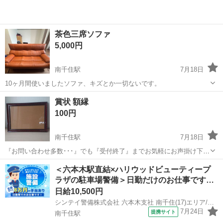
茶色三席ソファ
5,000円
南千住駅
7月18日
10ヶ月間使いましたソファ、キズとか一切ないです。
東京
台東区
南千住駅
ソファ
賞状 額縁
100円
南千住駅
7月18日
『お問い合わせ多数･･･』でも『受付終了』までお気軽にお声掛け下さ
い🤗 ご覧頂きありがとうございます ご希望の方はプロフより受け渡し
東京
荒川区
南千住駅
インテリア雑貨/小物
額縁
＜六本木駅直結×ハリウッドビューティープ
方法お選び下さいませ ～～～～～～～～～～～～～～～～ 中古です
ラザの駐車場警備＞日勤だけのお仕事です…
B5サイズ 壁に飾...
日給10,500円
シンテイ警備株式会社 六本木支社 南千住(17)エリア/A3203200117
7月24日
提携サイト
南千住駅