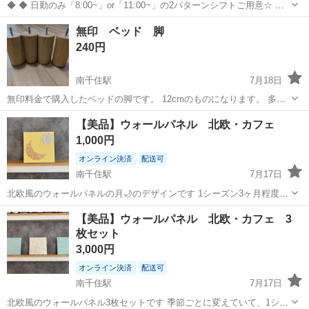
◆ ◆ 日勤のみ「8:00~」or「11:00~」の2パターンシフトご用意☆ 六
本木駅直結×ハリウッドビューティープラザの 駐車場内でのお仕事で
東京
荒川区
南千住駅
警備員
無印 ベッド 脚
す！ 基本的に勤務地も固定だから通勤も安心です♪ ＼未経験スタート
240円
でも大歓...
南千住駅
7月18日
無印料金で購入したベッドの脚です。 12cmのものになります。 多少
の使用感はありますので、ご理解ください。
東京
台東区
南千住駅
ベッド
【美品】ウォールパネル 北欧・カフェ
https://www.muji.com/jp/ja/store/cmdty/detail/4550584410...
1,000円
オンライン決済
配送可
南千住駅
7月17日
北欧風のウォールパネルの月🌙のデザインです 1シーズン3ヶ月程度の
み飾りました。 画鋲を使えば壁にも飾れます。 ・サイズ：
東京
荒川区
南千住駅
インテリア雑貨/小物
ウォール
【美品】ウォールパネル 北欧・カフェ 3
22cm✖️22cm
枚セット
3,000円
オンライン決済
配送可
南千住駅
7月17日
北欧風のウォールパネル3枚セットです 季節ごとに変えていて、1シー