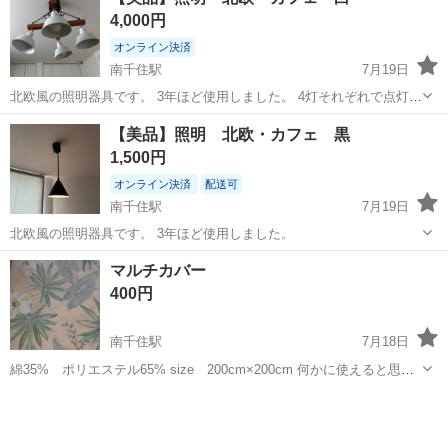
4,000円
オンライン決済
南千住駅
7月19日
北欧風の照明器具です。 3年ほど使用しました。 4灯それぞれで点灯す
ることが可能です。
東京
荒川区
南千住駅
照明器具
【美品】照明 北欧・カフェ 黒
1,500円
オンライン決済
配送可
南千住駅
7月19日
北欧風の照明器具です。 3年ほど使用しました。
東京
荒川区
南千住駅
照明器具
マルチカバー
400円
南千住駅
7月18日
綿35% ポリエステル65% size 200cm×200cm 何かに使えると思い
購入したまま仕舞い込んでいたので未使用品です。 シミなとは有りま
東京
荒川区
南千住駅
ファブリック、カバー
せん。 何方かお使い下さい。