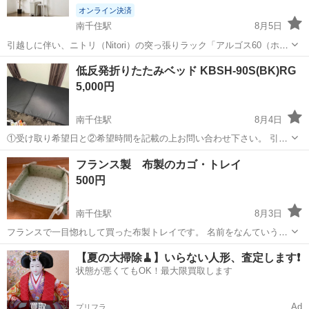
オンライン決済
南千住駅
8月5日
引越しに伴い、ニトリ（Nitori）の突っ張りラック「アルゴス60（ホワ
イト）」をお譲りいたします。 【商品仕様】 ・サイズ：幅62.5×奥行
東京
台東区
南千住駅
収納家具
シェルフ
低反発折りたたみベッド KBSH-90S(BK)RG
27×高さ200〜265cm ・特徴：天井と床で突っ張るタイプで、棚板の位
5,000円
置を自...
南千住駅
8月4日
①受け取り希望日と②希望時間を記載の上お問い合わせ下さい。 引渡
し場所は南千住駅から徒歩15分の自宅マンションです。三ノ輪駅から
東京
台東区
南千住駅
ベッド
フランス製 布製のカゴ・トレイ
も徒歩15分程度です。 一人で持ち上げられるように左右にハンドルが
500円
付いています。 キャ...
南千住駅
8月3日
フランスで一目惚れして買った布製トレイです。 名前をなんていうの
かわからないです。 四隅を結べはカゴにもトレイにもなります。 使わ
東京
荒川区
南千住駅
家具
カゴ
【夏の大掃除🧹】いらない人形、査定します❗️
ない時は平たくしてしまっておけます。 フルーツやお菓子を入れて
状態が悪くてもOK！最大限買取します
も、食器を入れても素敵です。 ...
Ad
プリフラ