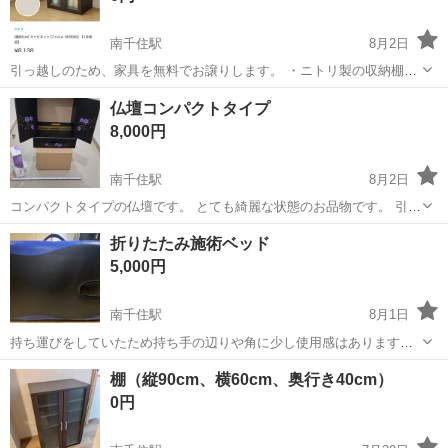
南千住駅
8月2日
引っ越しのため、家具を無料でお譲りします。 ・ニトリ製の収納棚
【お渡し条件】 ・取りに来ていただける方のみお願いいたします。 ・
東京
台東区
南千住駅
収納家具
仏壇コンパクトタイプ
搬出はご自身でお願いいたします。 ご興味のある方は、お気軽にお問
8,000円
い合わせください。 よろ...
南千住駅
8月2日
コンパクトタイプの仏壇です。 とても綺麗な状態のお品物です。 引き
出しも付き便利です。
東京
荒川区
南千住駅
その他
折りたたみ施術ベッド
5,000円
南千住駅
8月1日
持ち運びをしていたため持ち手の辺りや角に少し使用感はあります
が、問題なく使用できます 長さ180cm、幅61cm 素人の計測ですので
東京
荒川区
南千住駅
ベッド
折りたたみ
棚（縦90cm、横60cm、奥行き40cm）
誤差があることをご了承ください
0円