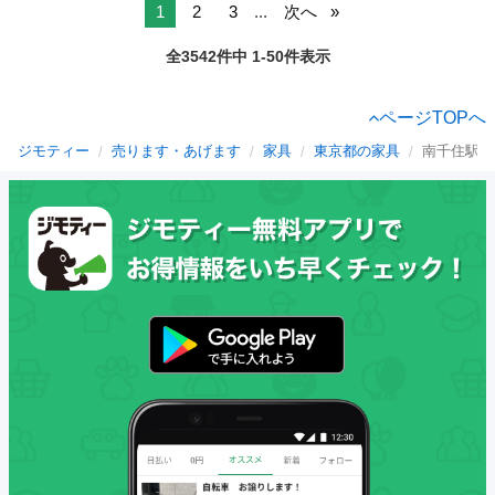
1
2
3
...
次へ
全3542件中 1-50件表示
ページTOPへ
ジモティー
売ります・あげます
家具
東京都の家具
南千住駅の