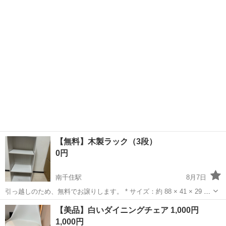
口金（電球付き） 【状態】 ・新品で購入して８ヶ月ほど...
【無料】木製ラック（3段）
0円
南千住駅
8月7日
引っ越しのため、無料でお譲りします。 * サイズ：約 88 × 41 × 29 cm
* 3段の木製ラックです。 * 見た目がきれいで、収納にも便利です。 天
東京
台東区
南千住駅
収納家具
木製
【美品】白いダイニングチェア 1,000円
板に小さな擦り傷があります。 また、一番下の棚にも小さな汚れや...
1,000円