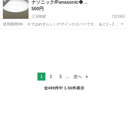
ナソニック/Panasonic◆…
♪ ＼未経験スター...
500円
三河島駅
7月19日
使用期間9年、今ではめずらしいデザインのカバーです。 あと1～2年
位は使用できると思います。 取り外すときに、1か所割ってしまいま
東京
荒川区
三河島駅
照明器具
した。 大きい箱に入れてお渡しします。 【商品説明】 ●光源 ・
LED（昼光色...
1
2
3
...
次へ
全499件中 1-50件表示