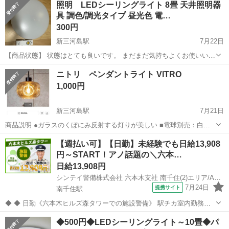
照明 LEDシーリングライト 8畳 天井照明器
談ください。 ※ご都合が合う方を優先させていただきます。（早い者
具 調色/調光タイプ 昼光色 電…
勝ちではありません。...
300円
新三河島駅
7月22日
【商品状態】 状態はとても良いです。 まだまだ気持ちよくお使いいた
だけます。 【受け渡し場所】 自宅 【受け渡し日時】 本日以降でご相
東京
荒川区
新三河島駅
照明器具
ニトリ ペンダントライト VITRO
談ください。 ※ご都合が合う方を優先させていただきます。（早い者
1,000円
勝ちではありません。...
新三河島駅
7月21日
商品説明 ●ガラスのくぼにみ反射する灯りが美しい ■電球別売：白熱
電球・LED電球・電球型蛍光灯 ■口金：E26口金60W相当以下 ■コード
東京
荒川区
新三河島駅
照明器具
【週払い可】【日勤】未経験でも日給13,908
の長さ(約)：1m ■調光機能が付いた壁スイッチでのご利用はお控えく
円～START！アノ話題の＼六本…
ださい。 ※...
日給13,908円
シンテイ警備株式会社 六本木支社 南千住(2)エリア/A3203200117
7月24日
提携サイト
南千住駅
◆ ◆ 日勤《六本木ヒルズ森タワーでの施設警備》 駅チカ室内勤務で
年中快適！ 日勤のみ＆週3日～OKだから プライベートも大事にしなが
東京
荒川区
南千住駅
警備員
◆500円◆LEDシーリングライト～10畳◆パ
ら働けます！ 六本木駅直結だから お仕事帰りに遊びに行くのにも便利