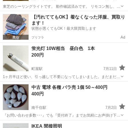
東芝のシーリングライトです。 動作確認済みです。 リモコン無し、ア
タブタ無し。 早めの引き取りですと嬉しいです。 よろしくお願いいた
東京
荒川区
荒川区役所前駅
照明器具
【汚れててもOK】着なくなった洋服、買取り
します。 中古品ですのでノークレーム。
ます！
状態が悪くてもOK！最大限買取します
Ad
プリフラ
蛍光灯 10W相当 昼白色 1本
200円
町屋駅
7月11日
1ヶ月半ほど使い、引っ越して不要になってしまいました。まだまだお
使い頂けると思います。 お渡しは町屋駅、新三河島駅、三河島駅、西
東京
荒川区
町屋駅
照明器具
LED
中古 電球 各種 バラ売 1個 50～400円
日暮里駅まであたりでお願いしたいです。 お問い合わせお待ちしてお
400円
ります。 ライト 照明 1...
南千住駅
7月2日
『お問い合わせ多数･･･』でも『受付終了』までお気軽にお声掛け下さ
い🤗 ご覧頂きありがとうございます ご希望の方はプロフより受け渡し
東京
荒川区
南千住駅
照明器具
電球
IKEA 間接照明
方法お選び下さいませ ～～～～～～～～～～～～～～～～～～～ 全て