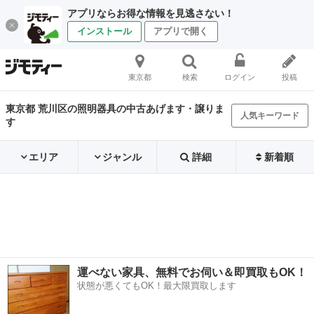
アプリならお得な情報を見逃さない！
インストール
アプリで開く
東京都
検索
ログイン
投稿
東京都 荒川区の照明器具の中古あげます・譲りま
人気キーワード
す
エリア
ジャンル
詳細
新着順
運べない家具、無料でお伺い＆即買取もOK！
状態が悪くてもOK！最大限買取します