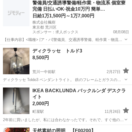
警備員/交通誘導警備/軽作業・物流系 個室寮
完備 日払いOK·祝金10万円 簡単…
日給1万1,500円～1万7,000円
株式会社楓樹
東京都 荒川区
スポンサー：求人ボックス
08月08日
【仕事内容】<職種> [ア・パ]警備員、交通誘導警備、軽作業・物流そ
の他 <雇用形態> アルバイト・パート <給与> [ア・パ]日給11,500円～
アルバイト・パート
ディクラッセ トルド3
17,000円 交通費:全額支給 現場は23区を中心に多数ございます! 交通費
8,500円
も支...
荒川一中前駅
2月27日
ディクラッセ Toldo3 ペンダントライト。 鉄のフレームとガラスの素
材です。 廃盤の商品なのかネットで探してもあまり見つからないで
東京
荒川区
荒川一中前駅
照明器具
ディクラッセ
IKEA BACKLUNDA バックルンダ デスクラ
す。 サイズ（約）※チェーンを除く 幅／２４．５×奥行／２４．０×
イト
高さ／４８．...
2,000円
町屋駅
11月24日
2年前に買いましたが、私には合わなかったです。それで、すぐ他のデ
スクライトを買って使っています。 ・定価:3,999円 ・特徴: オレンジ
東京
荒川区
町屋駅
照明器具
デスク
天然素材の照明 【F00200】
かかった電球色、目立った傷はありません。