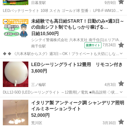
日暮里駅
9月9日
LEDバッテリーライト 10球 スイカ ゴールド球 型番： LPB-F-WM10
新品未開封。 自宅保管ご理解いただける方お願いします。 屋外でも屋
東京
荒川区
日暮里駅
照明器具
スイカ
未経験でも高日給START！日勤のみ×週3日～
内でも使用可能 6時間タイマー機能付 常時点灯・点滅...
の自由シフト制でもしっかり稼げる…
日給10,500円
シンテイ警備株式会社 六本木支社 南千住(1)エリア/A3203200117
7月24日
提携サイト
南千住駅
◆ ◆ 《六本木駅からスグ》週3日～OK！プライベートも大切にしなが
ら勤務可！ 六本木ヒルズ森タワーのゲート管理のお仕事！ 社員さんや
東京
荒川区
南千住駅
警備員
LEDシーリングライト12畳用 リモコン付き
業者さんなど関係者の方々の 対応がメインだから 未経験でも安心して
3,600円
働けます！ ＼未経...
三ノ輪駅
4月3日
DLL12-50D [LEDシーリングライト ～12畳用]／電気 ■商品説明 ◇状態
◇ ・動作確認済み ・簡易清掃いたしましたがUSED品のため多少使用
東京
荒川区
三ノ輪駅
照明器具
シーリングライト
イタリア製 アンティーク調 シャンデリア照明
感がございます。 ・裏側のクッションが一部ありません。
イルミネーションライト
52,000円
荒川区
3月16日