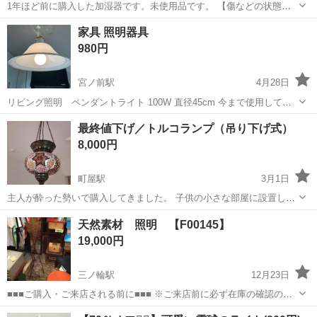
1年ほど前に購入した加湿器です。未使用品です。 【傷などの状態】
とくに目立った傷はありません。 【アピールポイント】未使用品です
東京
荒川区
東尾久三丁目駅
照明器具
ポイント
家具 照明器具
【希望取引場所】東尾久/町屋/千代田線沿線 【希望取引日時】5月9日
980円
まで、できるだけ早くとり...
宮ノ前駅
4月28日
リビング照明 ペンダントライト 100W 直径45cm 今まで使用してい
た照明器具です。 細かな傷、塗装の剥がれなどございます。 ご理解い
東京
荒川区
宮ノ前駅
照明器具
ペンダントライト
最終値下げ／トルコランプ（吊り下げ式）
ただける方の購入をお待ちしております。
8,000円
町屋駅
3月1日
主人が酔った勢いで購入してきました。 子供の小さな部屋に設置して
みましたが、子供が使う部屋としては明かりが暗いのでリビングに設
東京
荒川区
町屋駅
照明器具
トルコ
天然素材 照明 【F00145】
置しなおしました。 でもリビングルームの雰囲気には合わないので、
19,000円
出品する事にしました。 定価 1...
三ノ輪駅
12月23日
■■■ご購入・ご来店される前に■■■ ※ご来店前に必ず在庫の確認のメ
ッセージ or 電話をお願い致します。 ※メッセージやご連絡なしにご
東京
荒川区
三ノ輪駅
照明器具
店頭