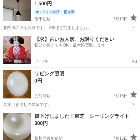
1,500円
オンライン決済
配送可
南千住駅
7月19日
北欧風の照明器具です。 3年ほど使用しました。
東京
荒川区
南千住駅
照明器具
【求】古いお人形、お譲りください
状態が悪くてもOK！最大限買取します
Ad
プリフラ
リビング照明
0円
三河島駅
7月18日
直接引き渡しの希望です。
東京
荒川区
三河島駅
照明器具
リビング
値下げしました！東芝 シーリングライト
300円
荒川区役所前駅
7月16日