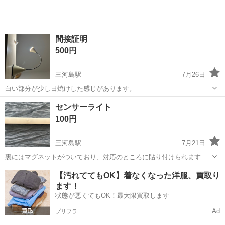
間接証明
500円
三河島駅
7月26日
白い部分が少し日焼けした感じがあります。
東京
荒川区
三河島駅
照明器具
センサーライト
100円
三河島駅
7月21日
裏にはマグネットがついており、対応のところに貼り付けられます。
クローゼットの中や玄関の足元などを照らす用にいかがでしょうか。
東京
荒川区
三河島駅
照明器具
【汚れててもOK】着なくなった洋服、買取り
単4電池3本で使用できます。こちらには電池はつきません。ご自身で
ます！
ご準備ください。 🌟お取り引き...
状態が悪くてもOK！最大限買取します
Ad
プリフラ