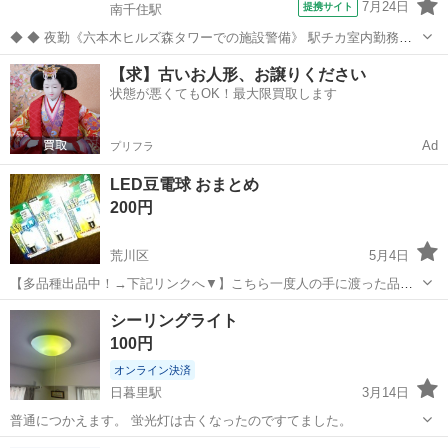
7月24日
提携サイト
南千住駅
◆ ◆ 夜勤《六本木ヒルズ森タワーでの施設警備》 駅チカ室内勤務で
年中快適！ 夜勤のみ＆週3日～OKだから プライベートも大事にしなが
東京
荒川区
南千住駅
警備員
【求】古いお人形、お譲りください
ら働けます！ 六本木駅直結だから お仕事帰りに遊びに行くのにも便利
状態が悪くてもOK！最大限買取します
♪ ＼未経験スター...
Ad
プリフラ
LED豆電球 おまとめ
200円
荒川区
5月4日
【多品種出品中！→下記リンクへ▼】こちら一度人の手に渡った品で
すのでご理解いただける方へどうぞ。また素人がお安く提供するにも
東京
荒川区
照明器具
素人
シーリングライト
拘らず、稀に手厚い保証を要求される方が散見されますが、あくまで
100円
素人ですのでご遠慮いただき店舗業者から...
オンライン決済
日暮里駅
3月14日
普通につかえます。 蛍光灯は古くなったのですてました。
東京
荒川区
日暮里駅
照明器具
シーリングライト