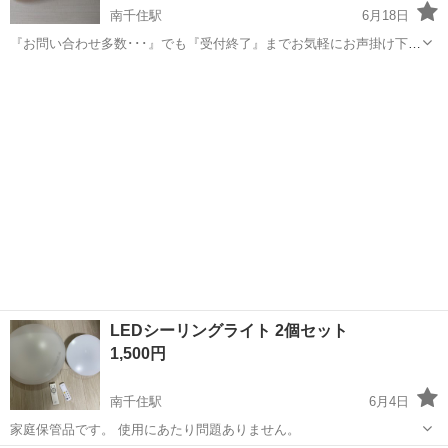
南千住駅
6月18日
『お問い合わせ多数･･･』でも『受付終了』までお気軽にお声掛け下さ
い🤗 ご覧頂きありがとうございます ご希望の方はプロフより受け渡し
東京
荒川区
南千住駅
照明器具
メロウ
方法お選び下さいませ ～～～～～～～～～～～～～～～～～～～ 点灯
確認済み 必要な方 フ...
LEDシーリングライト 2個セット
1,500円
南千住駅
6月4日
家庭保管品です。 使用にあたり問題ありません。