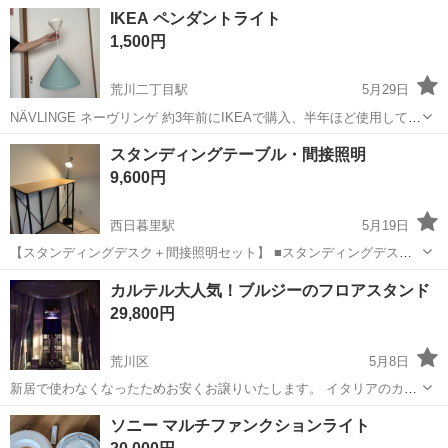
東京
荒川区
南千住駅
照明器具
シーリングライト
IKEA ペンダントライト
1,500円
荒川二丁目駅
5月29日
NÄVLINGE ネーヴリンゲ 約3年前にIKEAで購入、半年ほど使用して保
管していました。 電球付き、説明書なし です。 サイズ等 最大: 22
東京
荒川区
荒川二丁目駅
照明器具
IKEA
スタンディングテーブル・間接照明
W 高さ: 24 cm 直径: 33 cm コードの長さ: 1.3 m
9,600円
西日暮里駅
5月19日
【スタンディングデスク＋間接照明セット】 ■スタンディングデスク
■間接照明 多少の小傷はあるかもしれませんが、ほぼ未使用のため全
東京
荒川区
西日暮里駅
照明器具
間接照明
カルテル大人気！ブルジーのフロアスタンド
体的に状態は良好です。 まだまだ問題なくお使いいただけます。 【受
29,800円
け渡しについて】 ...
荒川区
5月8日
新居で使わなくなったためお安くお譲りいたします。 イタリアのカル
テル社の大人気のブルジーのテーブルライトになります。 5年くらい
東京
荒川区
照明器具
ブルジー
ソニー マルチファンクションライト
前に9万円弱で購入いたしました。 エステサロンやリラクゼーション