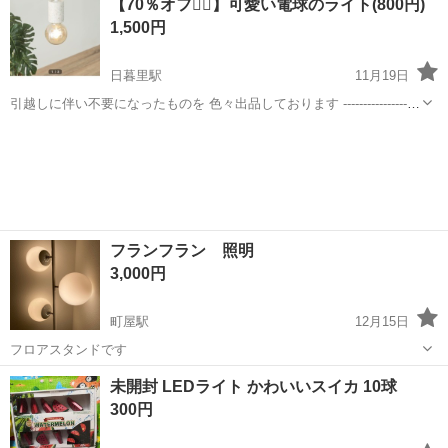
【70％オフ🙇‍♀️】可愛い電球のライト(800円)
来店された場合ご対応出来かねる場合があります。 ※お品物が傷等付
1,500円
かないように...
日暮里駅
11月19日
引越しに伴い不要になったものを 色々出品しております -------------------
----------- 電球が電気のソケットの方と 同じくらいの価格します、、！
東京
荒川区
日暮里駅
照明器具
電球
笑 使用期間は1年くらい あまり明るくなくて ...
フランフラン 照明
3,000円
町屋駅
12月15日
フロアスタンドです
東京
荒川区
町屋駅
照明器具
フランフラン
未開封 LEDライト かわいいスイカ 10球
300円