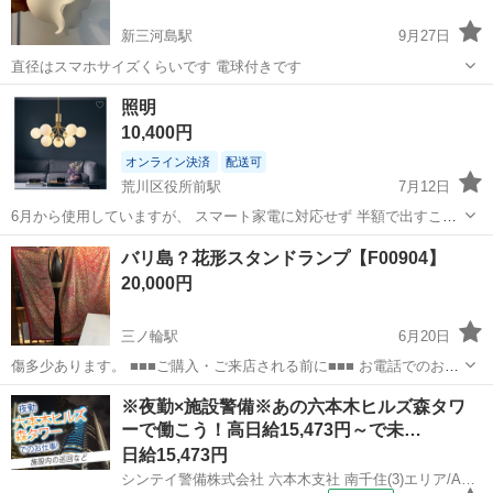
新三河島駅
9月27日
直径はスマホサイズくらいです 電球付きです
東京
荒川区
新三河島駅
照明器具
電球
照明
10,400円
オンライン決済
配送可
荒川区役所前駅
7月12日
6月から使用していますが、 スマート家電に対応せず 半額で出すこと
にしました。
東京
荒川区
荒川区役所前駅
照明器具
スマート家電
バリ島？花形スタンドランプ【F00904】
20,000円
三ノ輪駅
6月20日
傷多少あります。 ■■■ご購入・ご来店される前に■■■ お電話でのお問
い合わせの際は、【F+++++】の管理番号をお伝え頂けるとスムーズに
東京
荒川区
三ノ輪駅
照明器具
店頭
※夜勤×施設警備※あの六本木ヒルズ森タワ
ご案内させて頂けます。 【管理番号】 【F00904】 ※お品物は店頭で
ーで働こう！高日給15,473円～で未…
はな...
日給15,473円
シンテイ警備株式会社 六本木支社 南千住(3)エリア/A3203200117