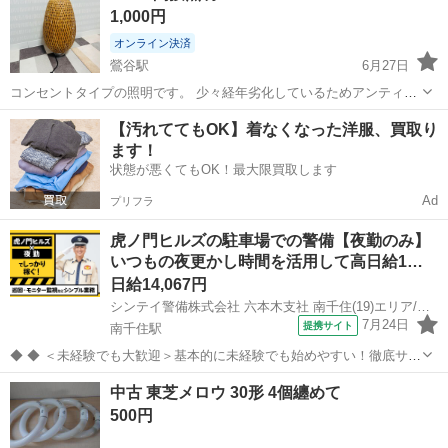
1,000円
口金 E26 詳...
オンライン決済
鶯谷駅
6月27日
コンセントタイプの照明です。 少々経年劣化しているためアンティー
ク風としてご理解いただける方でおねがいします。
東京
荒川区
鶯谷駅
照明器具
【汚れててもOK】着なくなった洋服、買取り
ます！
状態が悪くてもOK！最大限買取します
Ad
プリフラ
虎ノ門ヒルズの駐車場での警備【夜勤のみ】
いつもの夜更かし時間を活用して高日給1…
日給14,067円
シンテイ警備株式会社 六本木支社 南千住(19)エリア/A3203200117
7月24日
提携サイト
南千住駅
◆ ◆ ＜未経験でも大歓迎＞基本的に未経験でも始めやすい！徹底サポ
ート体制♪ 虎ノ門ヒルズで働こう☆ 21:00スタートの夜勤専属◎ 夜勤
東京
荒川区
南千住駅
警備員
中古 東芝メロウ 30形 4個纏めて
だからこその高日給でガンガン稼げる！ なのにシンプル業務で負担少
500円
なめ♪ ＼未経験...