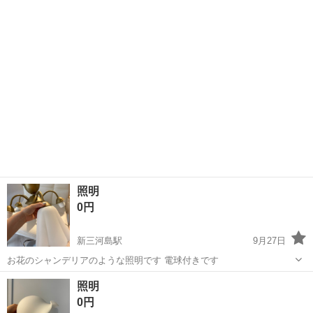
から電源を入れると一度全部のLEDが点灯してすぐ常夜灯のみ点灯す
東京
荒川区
町屋駅
照明器具
LED
る状態になります。 外観はとくに目立った傷はありません。 直せる方
どうぞ。 LEDが大量に搭...
照明
0円
新三河島駅
9月27日
お花のシャンデリアのような照明です 電球付きです
東京
荒川区
新三河島駅
照明器具
シャンデリア
照明
0円