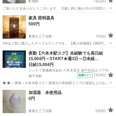
町屋駅
7月23日
ご覧いただきありがとうございます。 引越し時に備え付けのODELIC
のダクトレール用ペンダントライトがあり、使用しないため販売しま
東京
荒川区
町屋駅
照明器具
ODELIC
家具 照明器具
す。 LED非調光でカインズのホームページだと1つ15,000円弱します
500円
のでお求めやすいか...
東尾久三丁目駅
7月5日
1年ほど前に購入したテーブルランプです。 【購入時価格】2990円
【傷などの状態】とくに目立った傷はありません。 【アピールポイン
東京
荒川区
東尾久三丁目駅
照明器具
状態
夜勤【六本木駅スグ】未経験でも高日給
ト】状態はいいのでまだまだ使えます！ 【希望取引場所】東尾久三丁
15,004円～START★週3日～◎未経…
目駅 上記の条件に合わせ...
日給15,004円
シンテイ警備株式会社 六本木支社 南千住(5)エリア/A3203200117
7月24日
提携サイト
南千住駅
◆ ◆ ＜夜勤＞六本木駅スグ！展望台や美術館エリアの巡回などのお仕
事をお任せ！ 21時スタートの夜勤だから 接客対応もなくストレスフリ
東京
荒川区
南千住駅
警備員
加湿器 未使用品
ー♪ 基本的に屋内勤務だから 天候に左右されず勤務することも可能！
0円
＼未経験スタート...
東尾久三丁目駅
5月9日