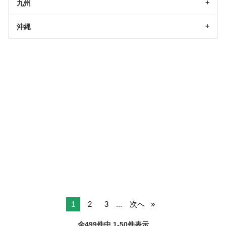
九州
沖縄
1
2
3
...
次へ
全499件中 1-50件表示