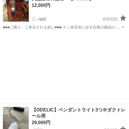
12,000円
三ノ輪駅
10月22日
■■■ご購入・ご来店される前に■■■ ※ご来店前に必ず在庫の確認のメ
ッセージ or 電話をお願い致します。 ※メッセージやご連絡なしにご
東京
荒川区
三ノ輪駅
照明器具
店頭
来店された場合ご対応出来かねる場合があります。 ※お品物が傷等付
かないように...
【ODELIC】ペンダントライト3つ※ダクトレ
ール用
29,000円