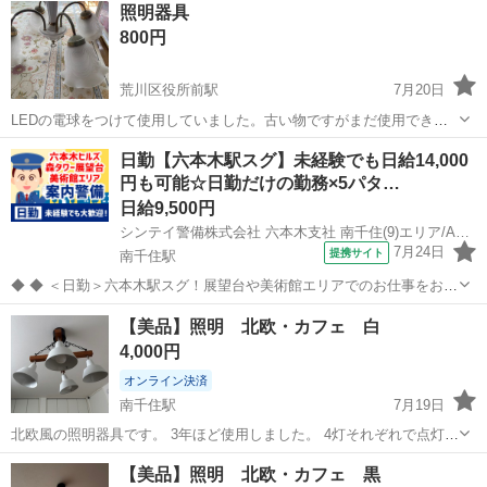
照明器具
800円
荒川区役所前駅
7月20日
LEDの電球をつけて使用していました。古い物ですがまだ使用できま
す。
東京
荒川区
荒川区役所前駅
照明器具
日勤【六本木駅スグ】未経験でも日給14,000
円も可能☆日勤だけの勤務×5パタ…
日給9,500円
シンテイ警備株式会社 六本木支社 南千住(9)エリア/A3203200117
7月24日
提携サイト
南千住駅
◆ ◆ ＜日勤＞六本木駅スグ！展望台や美術館エリアでのお仕事をお願
いします！ 六本木駅といえばの＼六本木ヒルズ／での勤務♪ 来館者・
東京
荒川区
南千住駅
警備員
【美品】照明 北欧・カフェ 白
関係者が安全に過ごせるよう 案内などをお願いします！ 基本的に室内
4,000円
での勤務なので環境もバ...
オンライン決済
南千住駅
7月19日
北欧風の照明器具です。 3年ほど使用しました。 4灯それぞれで点灯す
ることが可能です。
東京
荒川区
南千住駅
照明器具
【美品】照明 北欧・カフェ 黒