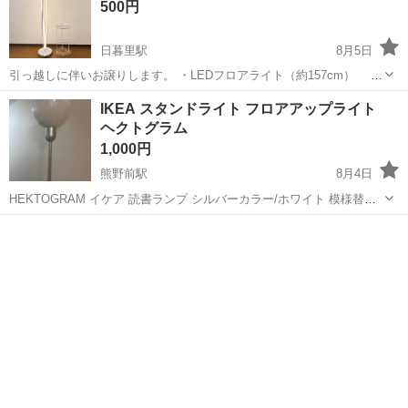
500円
日暮里駅
8月5日
引っ越しに伴いお譲りします。 ・LEDフロアライト（約157cm） 動
作確認済みです。お部屋の間接照明としておすすめです。 ・お風呂ラ
東京
荒川区
日暮里駅
照明器具
IKEA スタンドライト フロアアップライト
ック（約61cm） 使用に伴うサビがありますので、状態をご理解い
ヘクトグラム
ただけ...
1,000円
熊野前駅
8月4日
HEKTOGRAM イケア 読書ランプ シルバーカラー/ホワイト 模様替え
のためお譲りします。 上のE26電球は無いです。下のGU10電球は付け
東京
荒川区
熊野前駅
照明器具
アップライト
ておきます。