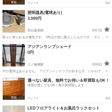
Ad
プリフラ
照明器具(電球あり)
3,000円
西日暮里駅
8月7日
取りに来られる方優先です。 3年ほど前に購入したものです。 サイ
ズ：約 横80cm×縦25cm 取り付け部分直径15cm 電球が4つ付いてい
東京
荒川区
西日暮里駅
照明器具
電球
アジアンランプシェード
ますが、2つしかつけないなど、明るさの調節ができます。(電球LED)
0円
引き渡し日は柔...
三ノ輪橋駅
8月6日
中の電球はありません。 アジアンインテリアが好きな方、いかがでし
ょうか？ 取りに来てくださる方に。
東京
荒川区
三ノ輪橋駅
照明器具
運べない家具、無料でお伺い＆即買取もOK！
状態が悪くてもOK！最大限買取します
Ad
プリフラ
LEDフロアライト＆お風呂ラックセット