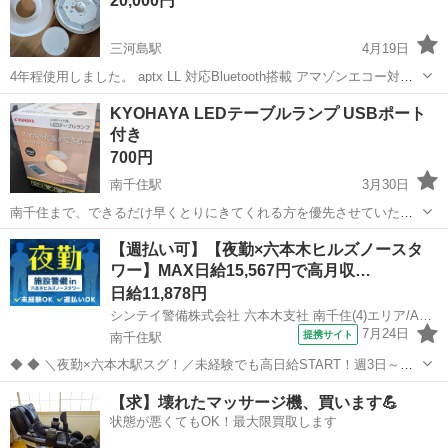
20,000円
サロンの個室やフロ...
三河島駅
4月19日
4年程使用しました。 aptx LL 対応Bluetooth搭載 アマゾンエコー対応
LEDシーリングライト 商品情報は下記を参照してください。
東京
荒川区
三河島駅
照明器具
KYOHAYA LEDテーブルランプ USBポート
https://iot.sonynetwork.co.jp/service/...
付き
マルチファンクションライト
700円
南千住駅
3月30日
南千住まで、できるだけ早くとりにきてくれる方を優先させていただ
きます。 よろしくおねがいします。
東京
荒川区
南千住駅
照明器具
ポート
【週払い可】【夜勤×六本木ヒルズノースタ
ワー】MAX日給15,567円で高月収…
日給11,878円
シンテイ警備株式会社 六本木支社 南千住(4)エリア/A3203200117
7月24日
提携サイト
南千住駅
◆ ◆ ＼夜勤×六本木駅スグ！／未経験でも高日給START！週3日～勤
務OK♪ 21:30～翌9:30 or 22:00～翌7:00 のシフト2パターン！ 屋内勤務
東京
荒川区
南千住駅
警備員
【求】壊れたマッサージ機、買います💪
だから設備も充実していて 快適に働けますよ♪ ＼未経験...
状態が悪くてもOK！最大限買取します