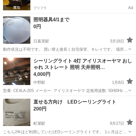
Ad
プリフラ
照明器具4/1まで
0円
日暮里駅
3月18日
動作状況は不明です。 買い替え後長く自宅保管、キレイです。 場所
は、日暮里のリーデンスタワーの隣にあるぱぱす薬局の前です。
東京
荒川区
日暮里駅
照明器具
シーリングライト 4灯 アイリスオーヤマ おし
ゃれ ストレート 照明 天井照明…
4,000円
中野駅
1月8日
型番: CE4LA-20S メーカー: アイリスオーヤマ 定格周波数: 50/60Hz 適
用光源の定格消費電力: 32W(8W×4) 口金サイズ: E26 ⭐️清掃・点検済み
東京
荒川区
中野駅
照明器具
店頭
直せる方向け LEDシーリングライト
⭐️自然故障時3ヶ月返金保証付き ■■■ご購...
200円
町屋駅
9月27日
こちら2年ほど利用していたLEDシーリングライトです。 1ヶ月ほど前