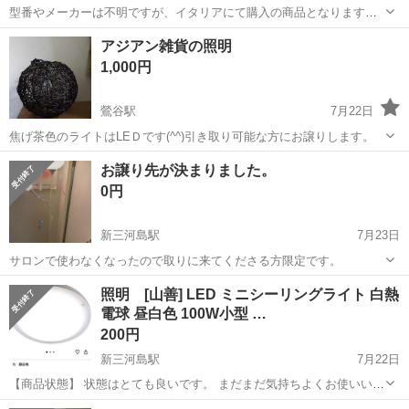
型番やメーカーは不明ですが、イタリアにて購入の商品となります！
アンティーク調なデザインは、貴方のリビングを更にオシャレな空間
東京
荒川区
照明器具
アンティーク
アジアン雑貨の照明
に変貌させる事、間違い無いです！ ヤフオク同時出品中
1,000円
鶯谷駅
7月22日
焦げ茶色のライトはLEＤです(^^)引き取り可能な方にお譲りします。
東京
荒川区
鶯谷駅
照明器具
アジアン
お譲り先が決まりました。
0円
新三河島駅
7月23日
サロンで使わなくなったので取りに来てくださる方限定です。
東京
荒川区
新三河島駅
照明器具
スタンド
照明 [山善] LED ミニシーリングライト 白熱
電球 昼白色 100W小型 …
200円
新三河島駅
7月22日
【商品状態】 状態はとても良いです。 まだまだ気持ちよくお使いいた
だけます。 【受け渡し場所】 自宅 【受け渡し日時】 本日以降でご相
東京
荒川区
新三河島駅
照明器具