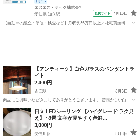
日払い
エヌエス・テック株式会社
7月18日
提携サイト
愛知県 知立駅
【自動車の組立・塗装・検査など】月収例36万円以上／社宅費無料／
土日休み／祝い金・特典あり／ngy144-99 仕事概要 仕事概要 安心の研
愛知
豊田市
知立駅
その他
修あり！ ー・ー・ー・ー・ー・ー 毎週火曜/金曜 入社チャンス！ ■火
曜日入社⇒前...
【アンティーク】白色ガラスのペンダントラ
イト
2,400円
古庄駅
8月3日
商品にご興味いただきましてありがとうございます。 昔懐かしい白色
ガラス電笠の出品です。 この照明は、大正から昭和初期のレトロな雰
静岡
静岡市
古庄駅
照明器具
ガラス
日立 LEDシーリング 【ハイグレード:ラク見
囲気を残すミルクガラス（乳白色ガラス）製の平笠ペンダントライト
え】 ~8畳 文字が見やすく色鮮…
（電笠）です。 写真のLED電...
3,000円
安倍川駅
8月3日