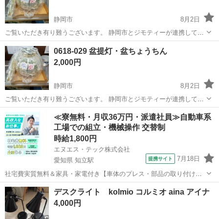
静岡市
8月2日
ご覧いただき有り難うございます。 静岡市とジモティーが連携して運
営しています。 粗⼤ごみ等の減量を⽬的に、まだ使えるものをリユー
静岡
静岡市
照明器具
リユース
0618-029 盆提灯・盆ちょうちん
スしています。 ★★★★★ ご自宅にある不要品を是非ジモティースポ
2,000円
ットへお持...
静岡市
8月2日
ご覧いただき有り難うございます。 静岡市とジモティーが連携して運
営しています。 粗⼤ごみ等の減量を⽬的に、まだ使えるものをリユー
静岡
静岡市
照明器具
リユース
≪寮無料・月収36万円・派遣社員≫自動車系
スしています。 ★★★★★ ご自宅にある不要品を是非ジモティースポ
工場での組立・機械操作 交替制
ットへお持...
時給1,800円
エヌエス・テック株式会社
7月18日
提携サイト
愛知県 知立駅
社宅費実質無料＆家具・家電付き【車体のプレス・部品の取り付け・
塗装・検査】未経験でも時給1,800円 車体のプレス・部品の取り付
愛知
刈谷市
知立駅
その他
デスクライト kolmio コルミオ aina アイナ
け・塗装・検査 車体のプレス・部品の取り付け・塗装・検査など、各
4,000円
工程に分かれて作業を担当します...