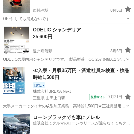
西焼津駅
8月5日
OFFにしても消えないです...
静岡
焼津市
西焼津駅
照明器具
ODELIC シャンデリア
25,600円
遠州病院駅
8月5日
ODELICの屋内用シャンデリアです。 製品型番 OC 257 049LC1 定価
89,800円 電球別売り 浜松に引っ越しをする前に購入をしたのですが、
静岡
浜松市
遠州病院駅
照明器具
≪入寮・月収35万円・派遣社員≫検査・検品
購入してすぐに引っ越してしまい現在の部屋には合わないためにお譲
時給1,500円
り先を...
日払い
株式会社BREXA Next
7月21日
提携サイト
三重県 山田上口駅
大手メーカーでタイヤの成型加工業務！高時給1,500円★正社員登用制
度あり！ワンルーム寮完備！マイカー通勤OK！無料駐車場あり！《三
三重
伊勢市
山田上口駅
その他
ローンブラックでも車にノレル
重県伊勢市》 人気の工場のお仕事 ◇タイヤの製造◇ トラック・バ
信販会社でクルマのローンやリースが通らなくてもクル
ス・RV車用を中心とした...
マをご利用いただけるサービスがあります！