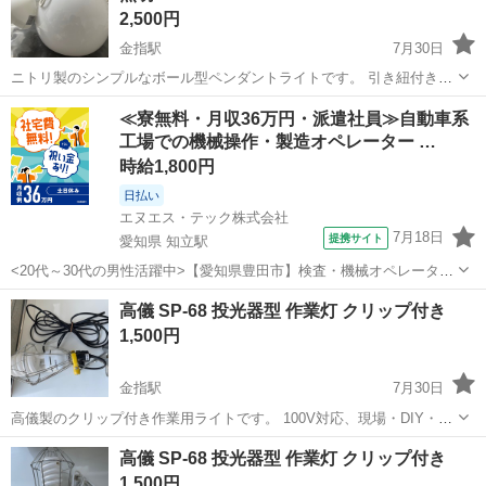
2,500円
金指駅
7月30日
ニトリ製のシンプルなボール型ペンダントライトです。 引き紐付き、
E26口金、100V対応です。 室内のインテリア照明としてお使いいただ
静岡
浜松市
金指駅
照明器具
ペンダントライト
≪寮無料・月収36万円・派遣社員≫自動車系
けます。 直接引取り、または着払いでの発送も対応可能です。店舗か
工場での機械操作・製造オペレーター …
らの配送をご希望の場合は、...
時給1,800円
日払い
エヌエス・テック株式会社
7月18日
提携サイト
愛知県 知立駅
<20代～30代の男性活躍中>【愛知県豊田市】検査・機械オペレーター
／交替制／月収36.2万円以上可能！／ngy144-99 仕事概要 仕事概要 安
愛知
豊田市
知立駅
その他
高儀 SP‑68 投光器型 作業灯 クリップ付き
心の研修あり！ ー・ー・ー・ー・ー・ー 毎週火曜/金曜 入社チャン
1,500円
ス！ ■...
金指駅
7月30日
高儀製のクリップ付き作業用ライトです。 100V対応、現場・DIY・倉
庫の照明に便利です。 直接引取り、または着払いでの発送も対応可能
静岡
浜松市
金指駅
照明器具
投光器
高儀 SP‑68 投光器型 作業灯 クリップ付き
です。店舗からの配送をご希望の場合は、お気軽にご連絡ください。
1,500円