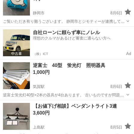
静岡市
8月6日
ご覧いただき有り難うございます。 静岡市とジモティーが連携して運
営しています。 粗⼤ごみ等の減量を⽬的に、まだ使えるものをリユー
静岡
静岡市
照明器具
リユース
自社ローンに頼らず車にノレル
スしています。 ★★★★★ ご自宅にある不要品を是非ジモティースポ
理想のクルマがあるけど審査に通らない方へ
ットへお持...
Ad
（株）ICT
逆富士 40型 蛍光灯 照明器具
1,000円
気賀駅
8月6日
逆富士蛍光灯40型×2本の器具が4台あります。 古いものですが問題な
く点灯します。 現状でお渡しします。 よろしくお願いします。
静岡
浜松市
気賀駅
照明器具
蛍光灯
【お値下げ相談】ペンダントライト3連
3,600円
上島駅
8月5日