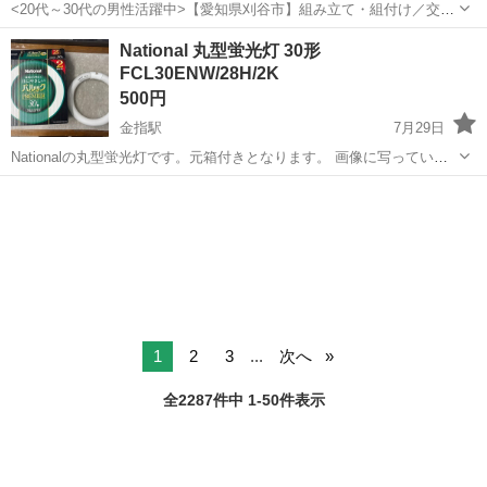
<20代～30代の男性活躍中>【愛知県刈谷市】組み立て・組付け／交替
制／月収36.2万円以上可能！／ngy143-99 仕事概要 仕事概要 困った時
愛知
刈谷市
知立駅
その他
National 丸型蛍光灯 30形
／トラブル時のサポートも万全 ー・ー・ー・ー・ー・ー 毎週火曜/金
FCL30ENW/28H/2K
曜 入社...
500円
金指駅
7月29日
Nationalの丸型蛍光灯です。元箱付きとなります。 画像に写っている
本体・付属品のみの出品となります。 直接引取り、または着払いでの
静岡
浜松市
金指駅
照明器具
発送も対応可能です。店舗からの配送をご希望の場合は、お気軽にご
連絡ください。
1
2
3
...
次へ
全2287件中 1-50件表示