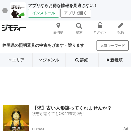
アプリならお得な情報を見逃さない！
インストール
アプリで開く
静岡県
検索
ログイン
投稿
静岡県の照明器具の中古あげます・譲ります
人気キーワード
エリア
ジャンル
詳細
新着順
【求】古い人形譲ってくれませんか？
状態が悪くてもOK🙆‍♀️査定0円‼️
Ad
COYASH