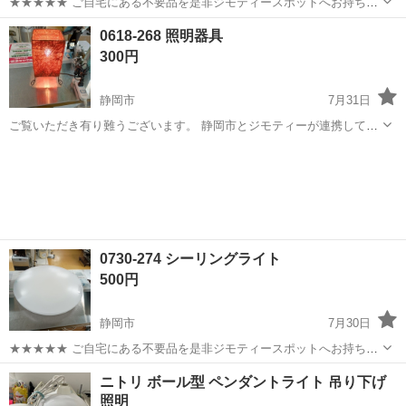
★★★★★ ご自宅にある不要品を是非ジモティースポットへお持ち込
みしませんか？ 家電、趣味・スポーツ・レジャー用品、こども用品、
静岡
静岡市
照明器具
シーリングライト
0618-268 照明器具
衣料服飾品、生活雑貨、家具、本、CD・DVDなどが無料でまとめて持
300円
ち込めます！ ※詳細はこ...
静岡市
7月31日
ご覧いただき有り難うございます。 静岡市とジモティーが連携して運
営しています。 粗⼤ごみ等の減量を⽬的に、まだ使えるものをリユー
静岡
静岡市
照明器具
リユース
スしています。 ★★★★★ ご自宅にある不要品を是非ジモティースポ
ットへお持...
0730-274 シーリングライト
500円
静岡市
7月30日
★★★★★ ご自宅にある不要品を是非ジモティースポットへお持ち込
みしませんか？ 家電、趣味・スポーツ・レジャー用品、こども用品、
静岡
静岡市
照明器具
シーリングライト
ニトリ ボール型 ペンダントライト 吊り下げ
衣料服飾品、生活雑貨、家具、本、CD・DVDなどが無料でまとめて持
照明
ち込めます！ ※詳細はこ...