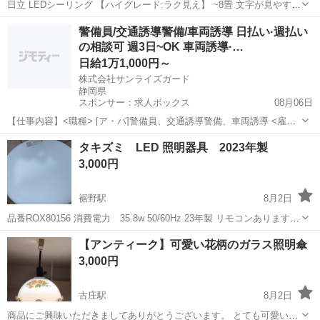
日立 LEDシーリング 【ハイグレード:ラク見え】 ~8畳 文字が見やすく
色鮮やか 調光・調色 日本製 LEC-AHR800 問題なく使えます。 待ち合
静岡
静岡市
安倍川駅
照明器具
シーリング
警備員/交通誘導警備/車両誘導 日払い·週払い
わせ場所静岡市駿河区西島716-2 リサイクルショップよしや商店
の相談可 週3日~OK 車両誘導·…
日給1万1,000円～
株式会社サンライズガード
静岡県
スポンサー：求人ボックス
08月06日
【仕事内容】<職種> [ア・パ]警備員、交通誘導警備、車両誘導 <雇用
形態> アルバイト・パート <給与> [ア・パ]日給11,000円～ 交通費:一
アルバイト・パート
タキズミ LED 照明器具 2023年製
部支給 規定あり 入社祝い金 5万円支給!/ 友人紹介料 5万円支給!/ 規定
3,000円
あ...
裾野駅
8月2日
品番ROX80156 消費電力 35.8w 50/60Hz 23年製 リモコンあります。
比較的綺麗です。 直接取りにこられる方のみ。
静岡
裾野市
裾野駅
照明器具
【アンティーク】可愛い花柄のガラス照明傘
3,000円
古庄駅
8月2日
商品にご興味いただきましてありがとうございます。 とても可愛い花