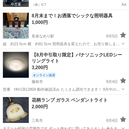
Ad
（株）ICT
8月末まで！お洒落でシックな照明器具
1,000円
長泉なめり駅
8月5日
縦 約23.5cm 横 約81.5cm 照明器具を変えたので、お売り致しま
す。 待ち合わせ場所は、沼津大岡にある北小林公民館で、 時間は、
静岡
駿東郡
長泉なめり駅
照明器具
公民館
【8月中引取り限定】パナソニックLEDシー
水、土、日以外の午前中になります。 返品、クレームはお断りしま
リングライト
す。 又、ドタキャン...
3,200円
オンライン決済
藤枝市
8月4日
型番 HH-CB1280A 動作確認済み たくさん調光できます！ 8月中の引
き取り限定です。 8月中旬までに売れなければ処分予定です。
静岡
藤枝市
照明器具
シーリングライト
花柄ランプ ガラス ペンダントライト
2,000円
三島市
8月4日
大正とか昭和の雰囲気です ずっと使わずに置いてありました 傘をきれ