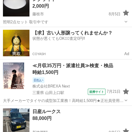
2,000円
藤枝市
8月5日
照明2点セット 取引中です
静岡
藤枝市
照明器具
シーリングライト
【求】古い人形譲ってくれませんか？
状態が悪くてもOK🙆‍♀️査定0円‼️
Ad
COYASH
≪月収35万円・派遣社員≫検査・検品
時給1,500円
日払い
株式会社BREXA Next
7月21日
提携サイト
三重県 山田上口駅
大手メーカーでタイヤの成型加工業務！高時給1,500円★正社員登用制
度あり！ワンルーム寮完備！マイカー通勤OK！無料駐車場あり！《三
三重
伊勢市
山田上口駅
その他
日産ルークス
重県伊勢市》 人気の工場のお仕事 ◇タイヤの製造◇ トラック・バ
88,000円
ス・RV車用を中心とした...