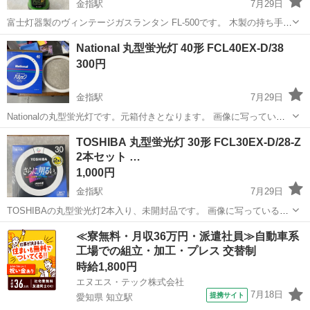
金指駅
7月29日
富士灯器製のヴィンテージガスランタン FL‑500です。 木製の持ち手が
付いており、角度調整が可能なデザインになっています。 アウトド
静岡
浜松市
金指駅
照明器具
National 丸型蛍光灯 40形 FCL40EX‑D/38
ア、キャンプはもちろん、インテリアとしても雰囲気を演出できま
300円
す。 レトロな雰囲気が魅力の昭...
金指駅
7月29日
Nationalの丸型蛍光灯です。元箱付きとなります。 画像に写っている
本体・付属品のみの出品となります。 直接引取り、または着払いでの
静岡
浜松市
金指駅
照明器具
National
TOSHIBA 丸型蛍光灯 30形 FCL30EX‑D/28‑Z
発送も対応可能です。店舗からの配送をご希望の場合は、お気軽にご
2本セット …
連絡ください。
1,000円
金指駅
7月29日
TOSHIBAの丸型蛍光灯2本入り、未開封品です。 画像に写っている本
体・付属品のみの出品となります。 直接引取り、または着払いでの発
静岡
浜松市
金指駅
照明器具
蛍光灯
≪寮無料・月収36万円・派遣社員≫自動車系
送も対応可能です。店舗からの配送をご希望の場合は、お気軽にご連
工場での組立・加工・プレス 交替制
絡ください。
時給1,800円
エヌエス・テック株式会社
7月18日
提携サイト
愛知県 知立駅