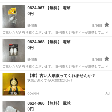
0624-067 【無料】 電球
0円
静岡市
8月6日
ご覧いただき有り難うございます。 静岡市とジモティーが連携して運
営しています。 粗⼤ごみ等の減量を⽬的に、まだ使えるものをリユー
静岡
静岡市
照明器具
リユース
0624-068 【無料】 電球
スしています。 ★★★★★ ご自宅にある不要品を是非ジモティースポ
0円
ットへお持...
静岡市
8月6日
ご覧いただき有り難うございます。 静岡市とジモティーが連携して運
営しています。 粗⼤ごみ等の減量を⽬的に、まだ使えるものをリユー
静岡
静岡市
照明器具
リユース
【求】古い人形譲ってくれませんか？
スしています。 ★★★★★ ご自宅にある不要品を是非ジモティースポ
状態が悪くてもOK🙆‍♀️査定0円‼️
ットへお持...
Ad
COYASH
0624-066 【無料】 電球
0円