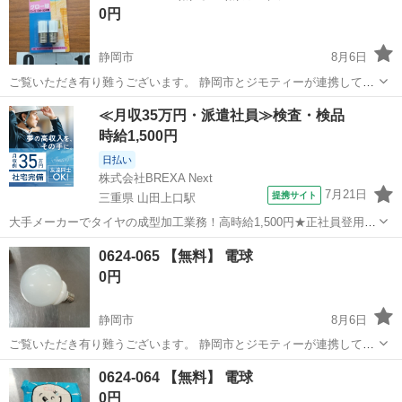
0円
静岡市
8月6日
ご覧いただき有り難うございます。 静岡市とジモティーが連携して運
営しています。 粗⼤ごみ等の減量を⽬的に、まだ使えるものをリユー
静岡
静岡市
照明器具
リユース
≪月収35万円・派遣社員≫検査・検品
スしています。 ★★★★★ ご自宅にある不要品を是非ジモティースポ
時給1,500円
ットへお持...
日払い
株式会社BREXA Next
7月21日
提携サイト
三重県 山田上口駅
大手メーカーでタイヤの成型加工業務！高時給1,500円★正社員登用制
度あり！ワンルーム寮完備！マイカー通勤OK！無料駐車場あり！《三
三重
伊勢市
山田上口駅
その他
0624-065 【無料】 電球
重県伊勢市》 人気の工場のお仕事 ◇タイヤの製造◇ トラック・バ
0円
ス・RV車用を中心とした...
静岡市
8月6日
ご覧いただき有り難うございます。 静岡市とジモティーが連携して運
営しています。 粗⼤ごみ等の減量を⽬的に、まだ使えるものをリユー
静岡
静岡市
照明器具
リユース
0624-064 【無料】 電球
スしています。 ★★★★★ ご自宅にある不要品を是非ジモティースポ
0円
ットへお持...