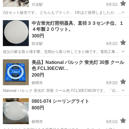
片浜駅
8月2日
2台セット販売です。 どちらもブラック。 1年ほど使用しましたが、ほ
とんど置物になっておりました。 LED電球も2個付属します。
静岡
沼津市
片浜駅
照明器具
デスク
中古蛍光灯照明器具、直径３３センチ位、１
４年製２０ワット。
300円
田京駅
8月2日
叔父の家を取り壊す際、玄関から取り外してきた物です。電気工事が
必要となります。 多分使えると思いますが、現時点では確認出来ませ
静岡
伊豆の国市
田京駅
照明器具
蛍光灯
美品】National パルック 蛍光灯 30形 クール
んので、万が一点かない場合は返品返金対応します。 伊豆の国市の自
色 FCL30ECW/…
宅での、対面なしのお取引希望です...
200円
静岡市
8月2日
National パルック 蛍光灯 30形 クール色 FCL30ECW/28です。 「白は
っきり色あざやか」で「すがすがしいさわやかな光」が特徴のクール
静岡
静岡市
照明器具
National
0801-074 シーリングライト
色タイプ。 点灯確認済○ 未使用ですが長期保管品です。 経年劣化に...
800円
静岡市
8月1日