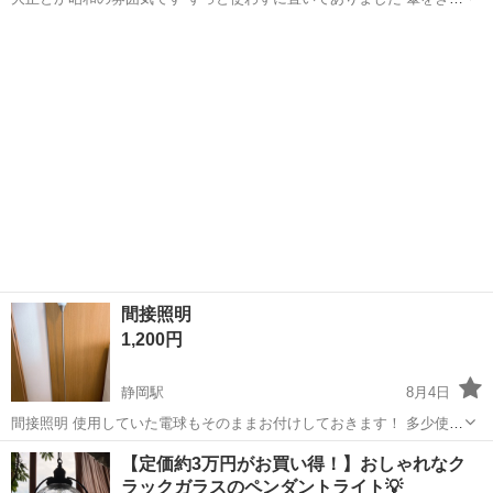
いに清掃したらツヤツヤピカピカでした ひび欠けありません 点灯画像
静岡
三島市
照明器具
GEM
(4枚目)は埃っぽいですが使用中の別個体です→ご希望であればこちら
のお取引可能です ...
間接照明
1,200円
静岡駅
8月4日
間接照明 使用していた電球もそのままお付けしておきます！ 多少使用
感あり 値引き交渉ご遠慮下さい。 【受け渡し場所】 セブン-イレブン
静岡
静岡市
静岡駅
照明器具
間接照明
【定価約3万円がお買い得！】おしゃれなク
静岡本通４丁目店 〒420-0028 静岡県静岡市葵区屋形町２５
ラックガラスのペンダントライト💡