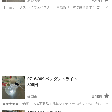
新静岡駅
8月5日
【日産 ルークス ハイウェイスター】車検あり・すぐ乗れます！ ご覧
いただきありがとうございます。 日産ルークス ハイウェイスターを出
静岡
静岡市
新静岡駅
照明器具
品します。 * 年式：2010年 * 走行距離：約120,000km * エンジン：6...
0716-069 ペンダントライト
800円
静岡市
8月5日
★★★★★ ご自宅にある不要品を是非ジモティースポットへお持ち込
みしませんか？ 家電、趣味・スポーツ・レジャー用品、こども用品、
静岡
静岡市
照明器具
ペンダントライト