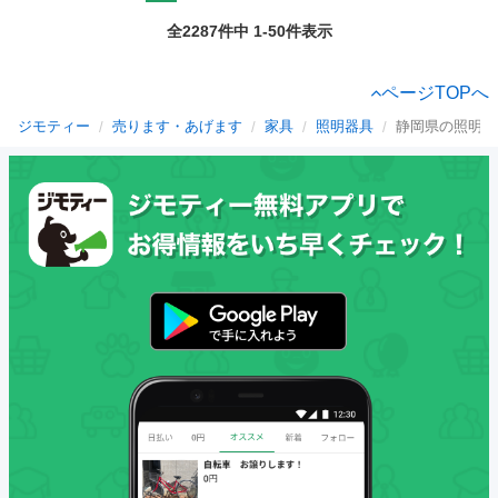
全2287件中 1-50件表示
ページTOPへ
ジモティー
売ります・あげます
家具
照明器具
静岡県の照明器