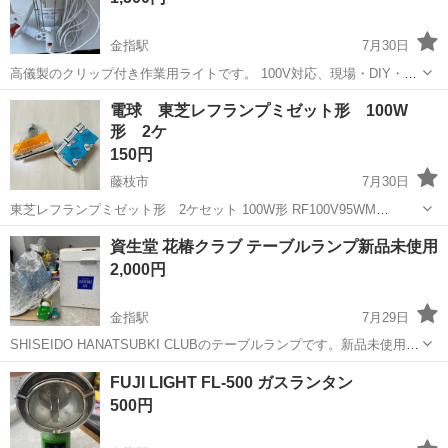
金指駅
7月30日
高儀製のクリップ付き作業用ライトです。 100V対応、現場・DIY・倉
庫の照明に便利です。 直接引取り、または着払いでの発送も対応可能
静岡
浜松市
金指駅
照明器具
投光器
電球 東芝レフランプミゼット形 100W
です。店舗からの配送をご希望の場合は、お気軽にご連絡ください。
形 2ケ
150円
藤枝市
7月30日
東芝レフランプミゼット形 2ケセット 100W形 RF100V95WM
RF100V95W MA 購入時期が違うので型番が少し違っていますが、同
静岡
藤枝市
照明器具
資生堂 花椿クラブ テーブルランプ新品未使用
等のものだと思います。 新品未使用ですが、自宅に出る保管してい...
2,000円
金指駅
7月29日
SHISEIDO HANATSUBKI CLUBのテーブルランプです。新品未使用品
となります。 可愛らしい葉っぱ柄のデザインで、寝室やリビングのイ
静岡
浜松市
金指駅
照明器具
FUJI LIGHT FL‑500 ガスランタン
ンテリアとしてお楽しみいただけます。 専用の外箱、電球類が付属し
500円
ております。 ...