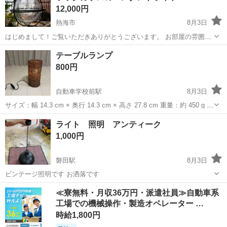
12,000円
熱海市
8月3日
はじめまして！ご覧いただきありがとうございます。 お部屋の雰囲気
をグッとおしゃれにしてくれる、素敵なペンダントライト（吊り下げ
静岡
熱海市
照明器具
テーブルランプ
照明）をお譲りします。 丸いガラスにはひび割れ加工（クラックガラ
800円
ス）が施されており、明かりを灯...
自動車学校前駅
8月3日
サイズ：幅 14.3 cm × 奥行 14.3 cm × 高さ 27.8 cm 重量：約 450 g コ
ード長さ：約 1.8 m カラー：ダークブラウン（DBR） ご検討よろしく
静岡
浜松市
自動車学校前駅
照明器具
ランプ
ライト 照明 アンティーク
お願いします🙇
1,000円
磐田駅
8月3日
ビンテージ照明です お洒落です
静岡
磐田市
磐田駅
照明器具
アンティーク
≪寮無料・月収36万円・派遣社員≫自動車系
工場での機械操作・製造オペレーター …
時給1,800円