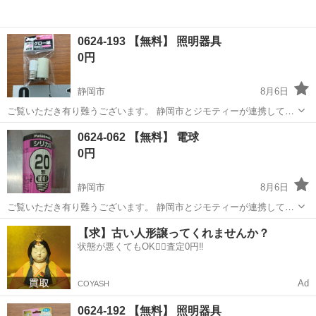
0624-193 【無料】 照明器具
0円
静岡市
8月6日
ご覧いただき有り難うございます。 静岡市とジモティーが連携して運
営しています。 粗⼤ごみ等の減量を⽬的に、まだ使えるものをリユー
静岡
静岡市
照明器具
リユース
0624-062 【無料】 電球
スしています。 ★★★★★ ご自宅にある不要品を是非ジモティースポ
0円
ットへお持...
静岡市
8月6日
ご覧いただき有り難うございます。 静岡市とジモティーが連携して運
営しています。 粗⼤ごみ等の減量を⽬的に、まだ使えるものをリユー
静岡
静岡市
照明器具
リユース
【求】古い人形譲ってくれませんか？
スしています。 ★★★★★ ご自宅にある不要品を是非ジモティースポ
状態が悪くてもOK🙆‍♀️査定0円‼️
ットへお持...
Ad
COYASH
0624-192 【無料】 照明器具