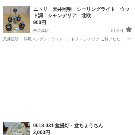
柄のガラス製照明傘の出品です。 キズや割れ、酷い汚れはありませ
静岡
静岡市
古庄駅
照明器具
ガラス
ニトリ 天井照明 シーリングライト ウッ
ん。 サイズは笠だけで幅21cm、高さ11cmです。 写真のLED電球と電
ド調 シャンデリア 北欧
球ソケットはオマケでお...
900円
西焼津駅
8月2日
天井照明 ｜洋風ペンダントライト｜ニトリ インテリア ご覧いただき
ありがとうございます。 中古品販売にはなりますので経年劣化等あ
静岡
焼津市
西焼津駅
照明器具
シャンデリア
ります。 埃などがあり、掃除をしておりませんのでご承知くださ
い。 付属品などは写真で掲載...
0618-031 盆提灯・盆ちょうちん
2,000円