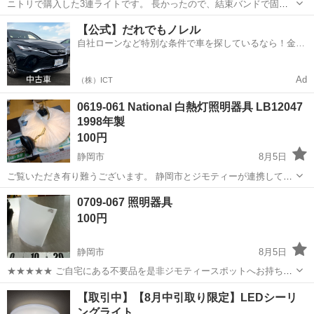
ニトリで購入した3連ライトです。 長かったので、結束バンドで固定
しておりますが、全て解くと3枚目のようになります。 4〜6畳の部屋
静岡
浜松市
上島駅
照明器具
【公式】だれでもノレル
にピッタリとなります。 電球もそのままお付けいたします(3つとも昼
自社ローンなど特別な条件で車を探しているなら！金利
白色) ご検討よろしく...
0%で車をご提供、ノレル独自与信システム。
Ad
（株）ICT
0619-061 National 白熱灯照明器具 LB12047
1998年製
100円
静岡市
8月5日
ご覧いただき有り難うございます。 静岡市とジモティーが連携して運
営しています。 粗⼤ごみ等の減量を⽬的に、まだ使えるものをリユー
静岡
静岡市
照明器具
リユース
0709-067 照明器具
スしています。 ★★★★★ ご自宅にある不要品を是非ジモティースポ
100円
ットへお持...
静岡市
8月5日
★★★★★ ご自宅にある不要品を是非ジモティースポットへお持ち込
みしませんか？ 家電、趣味・スポーツ・レジャー用品、こども用品、
静岡
静岡市
照明器具
現地
【取引中】【8月中引取り限定】LEDシーリ
衣料服飾品、生活雑貨、家具、本、CD・DVDなどが無料でまとめて持
ングライト
ち込めます！ ※詳細はこ...