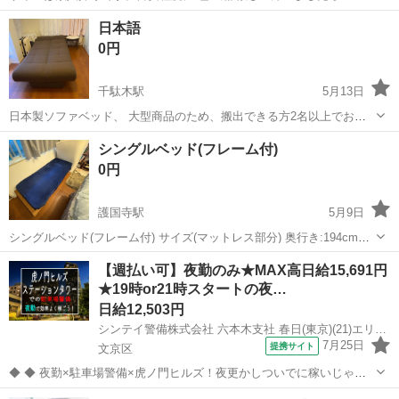
東京
文京区
春日駅
ベッド
ベット
日本語
0円
千駄木駅
5月13日
日本製ソファベッド、 大型商品のため、搬出できる方2名以上でお願
いします。 自宅まで引き取りに来ていただける方限定です。 ソファに
東京
文京区
千駄木駅
ベッド
大型
シングルベッド(フレーム付)
戻せるかは未確認のため、現在はベッド状態のままです。 戻せない場
0円
合でも責任は負いかねます。
護国寺駅
5月9日
シングルベッド(フレーム付) サイズ(マットレス部分) 奥行き:194cm
幅:80cm 厚み:16cm なかなか大きいので、ハイエース的な車でないと
東京
文京区
護国寺駅
ベッド
フレーム
【週払い可】夜勤のみ★MAX高日給15,691円
運ぶのは難しいかもしれません。同日に色々引き取る予定よ方も、車
★19時or21時スタートの夜…
のスペ...
日給12,503円
シンテイ警備株式会社 六本木支社 春日(東京)(21)エリア/A3203200117
7月25日
提携サイト
文京区
◆ ◆ 夜勤×駐車場警備×虎ノ門ヒルズ！夜更かしついでに稼いじゃお
う☆ 虎ノ門ヒルズステーションタワーの駐車場で 誘導・案内などのシ
東京
文京区
警備員