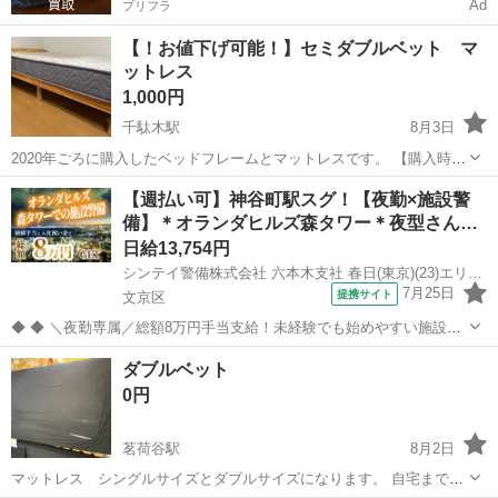
Ad
プリフラ
【！お値下げ可能！】セミダブルベット マ
ットレス
1,000円
千駄木駅
8月3日
2020年ごろに購入したベッドフレームとマットレスです。 【購入時価
格】30000円ぐらい 【サイズ】縦：195cm、横：120cm（セミダブル
東京
文京区
千駄木駅
ベッド
【週払い可】神谷町駅スグ！【夜勤×施設警
サイズ）高さ:30cm（可変式） 【傷などの状態】とくに目立った傷は
備】＊オランダヒルズ森タワー＊夜型さん…
ありません。...
日給13,754円
シンテイ警備株式会社 六本木支社 春日(東京)(23)エリア/A3203200117
7月25日
提携サイト
文京区
◆ ◆ ＼夜勤専属／総額8万円手当支給！未経験でも始めやすい施設警
備のお仕事 お仕事は20時～勤務出来るので Wワークなども両立しなが
東京
文京区
警備員
ダブルベット
ら勤務も！ 月収27万円以上も可能♪ 安定収入で生活も安心です★ ＼未
0円
経験スタートで...
茗荷谷駅
8月2日
マットレス シングルサイズとダブルサイズになります。 自宅まで引