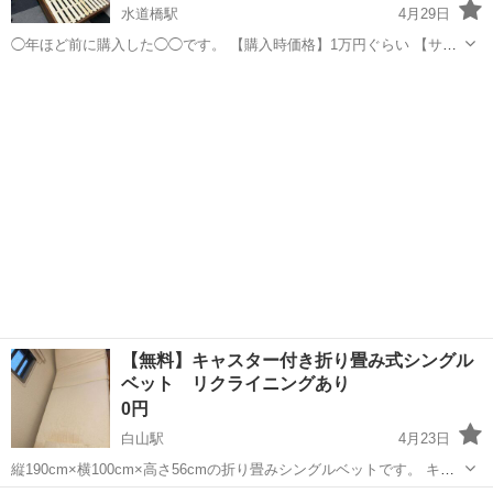
水道橋駅
4月29日
◯年ほど前に購入した◯◯です。 【購入時価格】1万円ぐらい 【サイ
ズ】縦：200cm、横：100cm、奥行き：50cm （大体です） 【傷な
東京
文京区
水道橋駅
ベッド
状態
どの状態】とくに目立った傷はありません。 【アピールポイント】状
態はいいのでまだまだ...
【無料】キャスター付き折り畳み式シングル
ベット リクライニングあり
0円
白山駅
4月23日
縦190cm×横100cm×高さ56cmの折り畳みシングルベットです。 キャ
スター付きパイプベットで、移動が楽です。 リクライニングがついて