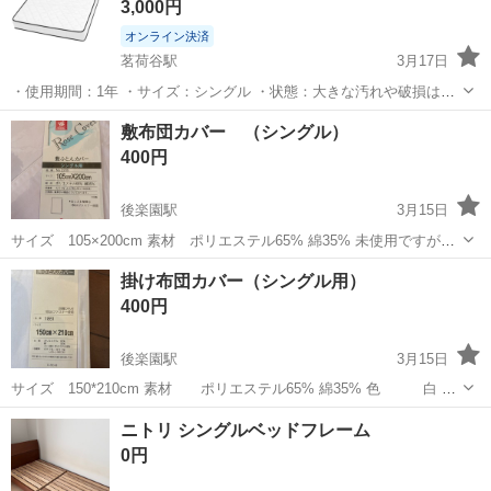
3,000円
オンライン決済
茗荷谷駅
3月17日
・使用期間：1年 ・サイズ：シングル ・状態：大きな汚れや破損はあ
りません 取引可能期間： 4月10日〜4月13日（昼間） この期間内に引
東京
文京区
茗荷谷駅
ベッド
シングル
敷布団カバー （シングル）
き取りに来ていただける方を優先します。 引っ越しのため出品しま
400円
す。 最寄り駅は...
後楽園駅
3月15日
サイズ 105×200cm 素材 ポリエステル65% 綿35% 未使用ですが、
経年劣化はお許しください。
東京
文京区
後楽園駅
ベッド
敷布団
掛け布団カバー（シングル用）
400円
後楽園駅
3月15日
サイズ 150*210cm 素材 ポリエステル65% 綿35% 色 白 未
使用未開封ですが、年月が経ってるので、色褪せ感ご容赦ください。
東京
文京区
後楽園駅
ベッド
掛け布団
ニトリ シングルベッドフレーム
0円