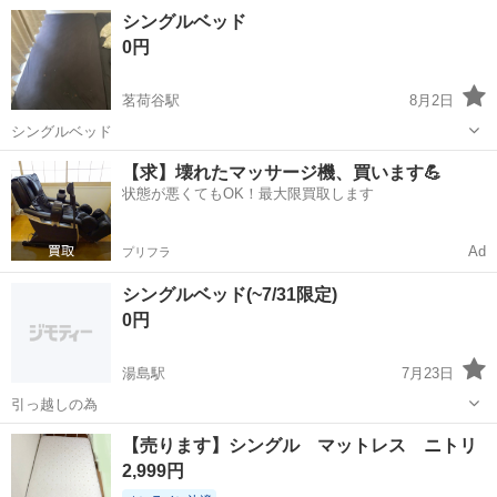
き取りに来て頂けると助かります。
東京
文京区
茗荷谷駅
ベッド
ダブルベット
シングルベッド
0円
茗荷谷駅
8月2日
シングルベッド
東京
文京区
茗荷谷駅
ベッド
【求】壊れたマッサージ機、買います💪
状態が悪くてもOK！最大限買取します
Ad
プリフラ
シングルベッド(~7/31限定)
0円
湯島駅
7月23日
引っ越しの為
東京
文京区
湯島駅
ベッド
【売ります】シングル マットレス ニトリ
2,999円