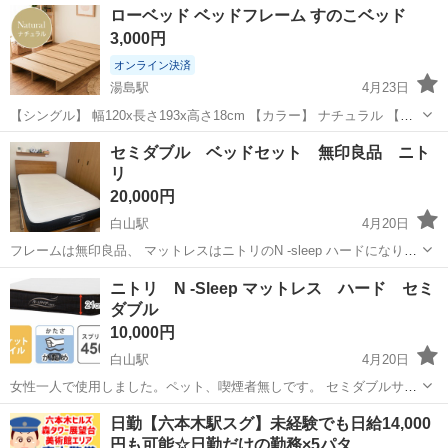
東京
文京区
白山駅
ベッド
ベット
ローベッド ベッドフレーム すのこベッド
います。
3,000円
オンライン決済
湯島駅
4月23日
【シングル】 幅120x長さ193x高さ18cm 【カラー】 ナチュラル 【購
入時期】 2025年6月 【状態】 月10回程度の利用で、とても綺麗です。
東京
文京区
湯島駅
ベッド
すのこベッド
セミダブル ベッドセット 無印良品 ニト
リ
20,000円
白山駅
4月20日
フレームは無印良品、 マットレスはニトリのN -sleep ハードになりま
す。 サイズはセミダブルです。 フレームの板？に少々傷ができており
東京
文京区
白山駅
ベッド
セミダブル
ニトリ N -Sleep マットレス ハード セミ
ます。その他脚等にも多少使用感はございますが、機能には問題ござ
ダブル
いません。 ...
10,000円
白山駅
4月20日
女性一人で使用しました。ペット、喫煙者無しです。 セミダブルサイ
ズになります。 毛玉は少々ついておりますが、機能には問題ございま
東京
文京区
白山駅
ベッド
セミダブル
日勤【六本木駅スグ】未経験でも日給14,000
せん。 ぐっすり眠れるちょうどいい硬さになっております。 よろしく
円も可能☆日勤だけの勤務×5パタ…
お願いいたします。