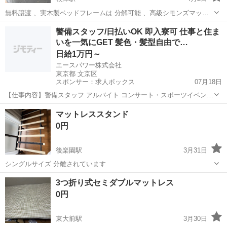
無料譲渡 、実木製ベッドフレームは 分解可能 、高級シモンズマット
レス付き、4月末に 引き渡し可
東京
文京区
根津駅
ベッド
シモンズマットレス
警備スタッフ/日払いOK 即入寮可 仕事と住ま
いを一気にGET 髪色・髪型自由で…
日給1万円～
エースパワー株式会社
東京都 文京区
スポンサー：求人ボックス
07月18日
【仕事内容】警備スタッフ アルバイト コンサート・スポーツイベン
ト・展示会などのイベントや、 工事現場周辺で警備・交通誘導をして
アルバイト・パート
マットレススタンド
いただきます。 経験者の方はもちろん、未経験者の方も積極的に採用
0円
中! 難しいスキルは不要! 基本的なル...
後楽園駅
3月31日
シングルサイズ 分離されています
東京
文京区
後楽園駅
ベッド
スタンド
3つ折り式セミダブルマットレス
0円
東大前駅
3月30日