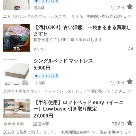
オンライン決済
湯島駅
7月12日
ニトリのシングルのマットレスです。 サイズ 幅約98×奥行約200×高
さ約17cm ご検討よろしくお願い致します。 ※ベットフレームはあり
東京
文京区
湯島駅
ベッド
ベット
【汚れOK‼️】古い洋服、一袋まるまる買取し
ません。 取りに来ていただける方、 お取引よろしくお願いいたしま
ます✨
す。
状態が悪くてもOK！最大限買取します
Ad
プリフラ
シングルベッド マットレス
5,000円
オンライン決済
白山駅
7月10日
単体でも可能ですが、 ベッドフレーズとセットで受け取ってくださる
方を優先します。 5年ほど前に購入したものです。 ベッドは解体済み
東京
文京区
白山駅
ベッド
【半年使用】ロフトベッド eeny（イーニ
です。 ・すのこベッドフレーム シングル (PC501 S コンセント付き
ー）Low basic 引き取り限定
MBR)※カラ...
27,000円
護国寺駅
7月8日
2026年に新品で購入しました。 使用期間は約半年で、現在使用中で