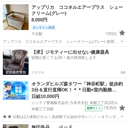
す。比較的きれいな状態です。写真のとおり、ヘッドボード上部に小
東京
文京区
護国寺駅
ベッド
イーニー
アップリカ ココネルエアープラス シュー
さな塗装の剥がれ（傷）が1か所あります。 その他、通常使用に伴う
クリーム(グレー)
細かな擦れはご了承ください。解体...
8,000円
オンライン決済
千石駅
7月5日
アップリカ ココネルエアープラス シュークリーム(グレー) 使用し
なくなりましたので、出品いたします。多少の使用感はありますの
東京
文京区
千石駅
ベッド
【求】ジモティーに出せない健康器具
で、あらかじめご了承ください。 写真の通り、折り畳めて、持ち運べ
状態が悪くてもOK！最大限買取します
るサイズになります。
Ad
プリフラ
オランダヒルズ森タワー「神谷町駅」徒歩約
3分＆直行直帰OK！＊＊日勤×室内勤務…
日給10,000円
シンテイ警備株式会社 六本木支社 本郷三丁目(22)エリア/A3203200117
7月25日
提携サイト
本郷三丁目駅
◆ ◆ 日勤は2人体制だから＼未経験でも始めやすい！／ ＜オランダヒ
ルズ森タワーで施設警備をお任せ＞ 日勤のみ＆週3日～OKの自由シフ
東京
文京区
本郷三丁目駅
警備員
無印良品 ベッド