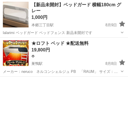
【新品未開封】ベッドガード 横幅180cm グ
レー
1,000円
本郷三丁目駅
8月9日
lalarimi ベッドガード ベッドフェンス 新品未開封です
東京
文京区
本郷三丁目駅
ベッド
★ロフト ベッド ★配送無料
19,800円
巣鴨駅
8月8日
メーカー：neruco ネルコンシェルジュ PB 「RAUM」 サイズ：幅
101.5×長さ209.5×高95.3cm (床面高:59cm) 床面有効サイ
東京
文京区
巣鴨駅
ベッド
無料
ズ:97.5×197.5cm 商品画像はこちらを参照 (11...