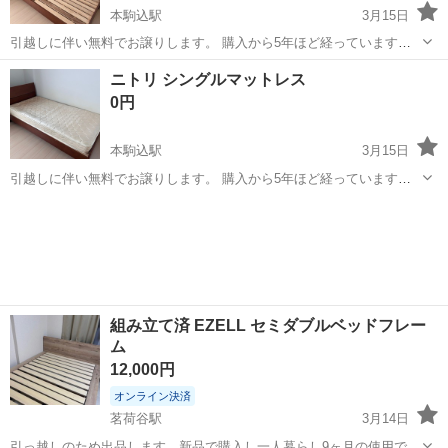
本駒込駅
3月15日
引越しに伴い無料でお譲りします。 購入から5年ほど経っています
が、大きな傷・汚れ等はありません。 縦幅:200cm 横幅:100cm 高
東京
文京区
本駒込駅
ベッド
フレーム
ニトリ シングルマットレス
さ:85cm マットレスも分けて無料で出品中です。合わせてのお引き取
0円
り大歓迎です。 ...
本駒込駅
3月15日
引越しに伴い無料でお譲りします。 購入から5年ほど経っています
が、大きな傷・汚れ等はありません。 サイズ等は2枚目の写真をご参
東京
文京区
本駒込駅
ベッド
シングル
照ください。 ベッドフレームも写っていますが、こちらも分けて無料
で出品中です。合わせてのお引き...
組み立て済 EZELL セミダブルベッドフレー
ム
12,000円
オンライン決済
茗荷谷駅
3月14日
引っ越しのため出品します。新品で購入し一人暮らし9ヶ月の使用で、