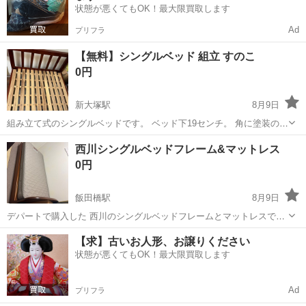
状態が悪くてもOK！最大限買取します
Ad
プリフラ
【無料】シングルベッド 組立 すのこ
0円
新大塚駅
8月9日
組み立て式のシングルベッドです。 ベッド下19センチ。 角に塗装の剥
げがあります。
東京
文京区
新大塚駅
ベッド
すのこ
西川シングルベッドフレーム&マットレス
0円
飯田橋駅
8月9日
デパートで購入した 西川のシングルベッドフレームとマットレスです
マットレスはしっかりしています 購入してから、時間は経っています
東京
文京区
飯田橋駅
ベッド
西川
【求】古いお人形、お譲りください
が、状態はきれいです ベッドの下に収納可能です ベッドフレームは解
状態が悪くてもOK！最大限買取します
体が必要と思われます 解体こ...
Ad
プリフラ