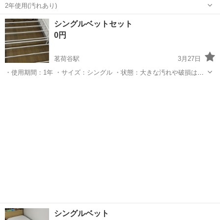
2年使用(汚れあり)
東京
文京区
東大前駅
ベッド
セミダブル
シングルベットセット
0円
茗荷谷駅
3月27日
・使用期間：1年 ・サイズ：シングル ・状態：大きな汚れや破損はあ
りません 原価 ・マットレス：9,482円 ・フレーム：7,990円 取引可能
東京
文京区
茗荷谷駅
ベッド
シングル
期間： 4月10日〜4月13日（昼間） この期間内に引き取りに来ていた
だけ...
シングルベット