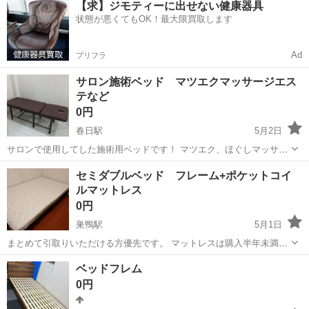
【求】ジモティーに出せない健康器具
ンプル業務をお任せ！ 夜勤ならではの高日給だから 少ない勤務日数で
状態が悪くてもOK！最大限買取します
も効率的に稼げます！ ...
Ad
プリフラ
サロン施術ベッド マツエクマッサージエス
テなど
0円
春日駅
5月2日
サロンで使用してした施術用ベッドです！ マツエク、ほぐしマッサー
ジの予備ベッドとして置いていました。 タオルを敷いて施術していた
東京
文京区
春日駅
ベッド
サロン
セミダブルベッド フレーム+ポケットコイ
ので比較的綺麗だと思いますが中古ですので若干の傷あります。 見え
ルマットレス
ない所ではありますが、裏側は結構...
0円
巣鴨駅
5月1日
まとめて引取りいただける方優先です。 マットレスは購入半年未満、
上に10cm厚のマットレスを重ねていたため基本的に肌に触れておりま
東京
文京区
巣鴨駅
ベッド
ポケットコイルマットレス
ベッドフレム
せん。 フレーム安物ですが、軽量で取り回しがしやすいです
0円