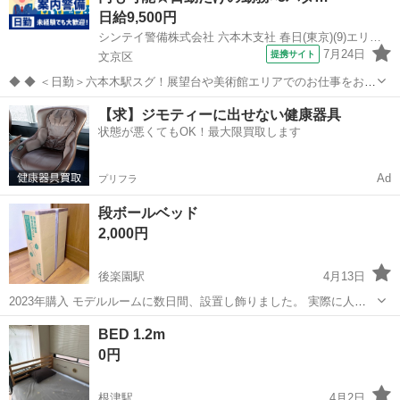
日給9,500円
シンテイ警備株式会社 六本木支社 春日(東京)(9)エリア/A3203200117
7月24日
提携サイト
文京区
◆ ◆ ＜日勤＞六本木駅スグ！展望台や美術館エリアでのお仕事をお願
いします！ 六本木駅といえばの＼六本木ヒルズ／での勤務♪ 来館者・
東京
文京区
警備員
【求】ジモティーに出せない健康器具
関係者が安全に過ごせるよう 案内などをお願いします！ 基本的に室内
状態が悪くてもOK！最大限買取します
での勤務なので環境もバ...
Ad
プリフラ
段ボールベッド
2,000円
後楽園駅
4月13日
2023年購入 モデルルームに数日間、設置し飾りました。 実際に人が
寝た事はございません。 現在、楽天にて9,799円 お車で取りに来てい
東京
文京区
後楽園駅
ベッド
モデルルーム
BED 1.2m
ただける方にお譲りいたします。 （お車が無いとお持ち帰りになれま
0円
せん...
根津駅
4月2日