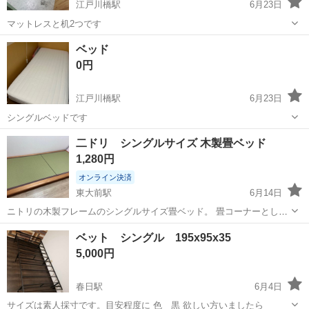
江戸川橋駅
6月23日
マットレスと机2つです
東京
文京区
江戸川橋駅
ベッド
ベッド
0円
江戸川橋駅
6月23日
シングルベッドです
東京
文京区
江戸川橋駅
ベッド
二ドリ シングルサイズ 木製畳ベッド
1,280円
オンライン決済
東大前駅
6月14日
ニトリの木製フレームのシングルサイズ畳ベッド。 畳コーナーとして
も使えますw - タイプ: 畳ベッド - 色: 緑 - 素材: 木製フレーム - サイズ:
東京
文京区
東大前駅
ベッド
ベット シングル 195x95x35
シングル - 購入日: 2024年8月
5,000円
春日駅
6月4日
サイズは素人採寸です。目安程度に 色 黒 欲しい方いましたら