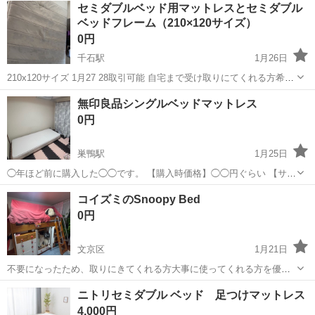
東京
文京区
本駒込駅
ベッド
セミダブルベッド用マットレスとセミダブル
し期間：3/4-3/10 相談可 今週中に受け渡しが決まらない場合処分し
ベッドフレーム（210×120サイズ）
ます。
0円
千石駅
1月26日
210x120サイズ 1月27 28取引可能 自宅まで受け取りにてくれる方希望
です。
東京
文京区
千石駅
ベッド
セミダブルベッドフレーム
無印良品シングルベッドマットレス
0円
巣鴨駅
1月25日
◯年ほど前に購入した◯◯です。 【購入時価格】◯◯円ぐらい 【サイ
ズ】縦：◯cm、横：◯cm、奥行き：◯cm （大体です） 【傷などの
東京
文京区
巣鴨駅
ベッド
無印良品
コイズミのSnoopy Bed
状態】とくに目立った傷はありません。 【アピールポイント】状態は
0円
いいのでまだまだ使えます！...
文京区
1月21日
不要になったため、取りにきてくれる方大事に使ってくれる方を優先
にお譲りします。 日本の家具なので解体組み立て簡単です。
東京
文京区
ベッド
譲り
ニトリセミダブル ベッド 足つけマットレス
4,000円