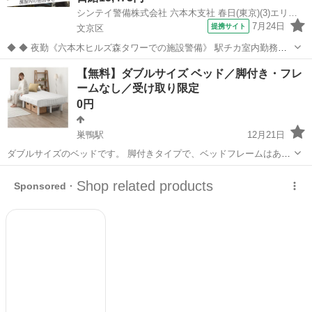
シンテイ警備株式会社 六本木支社 春日(東京)(3)エリア/A3203200117
7月24日
提携サイト
文京区
◆ ◆ 夜勤《六本木ヒルズ森タワーでの施設警備》 駅チカ室内勤務で
年中快適！ 夜勤のみ＆週3日～OKだから プライベートも大事にしなが
東京
文京区
警備員
【無料】ダブルサイズ ベッド／脚付き・フレ
ら働けます！ 六本木駅直結だから お仕事帰りに遊びに行くのにも便利
ームなし／受け取り限定
♪ ＼未経験スター...
0円
巣鴨駅
12月21日
ダブルサイズのベッドです。 脚付きタイプで、ベッドフレームはあり
ません。 構造がシンプルなため、搬出しやすい仕様です。 家庭用とし
東京
文京区
巣鴨駅
ベッド
ダブル
て使用しており、通常使用による使用感はありますが、 大きなダメー
ジはなく、問題なくお使いいた...