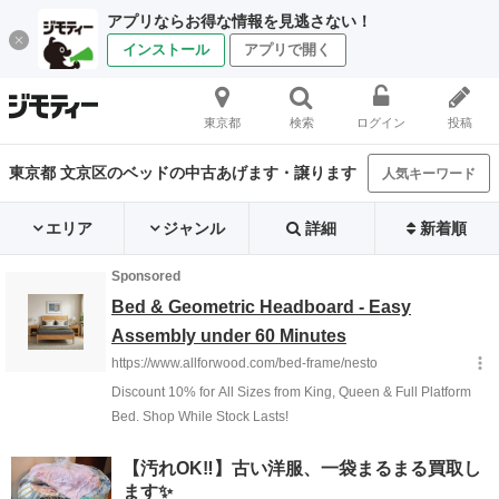
アプリならお得な情報を見逃さない！
インストール
アプリで開く
東京都
検索
ログイン
投稿
東京都 文京区のベッドの中古あげます・譲ります
人気キーワード
エリア
ジャンル
詳細
新着順
【汚れOK‼️】古い洋服、一袋まるまる買取し
ます✨