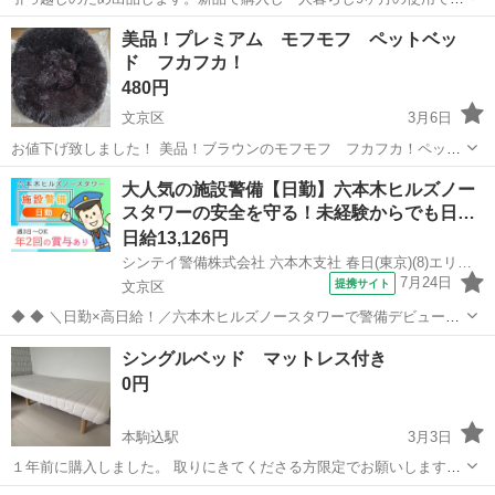
比較的きれいな状態です✨ シンプルモダンなデザインのEZELLセミダ
東京
文京区
茗荷谷駅
ベッド
美品！プレミアム モフモフ ペットベッ
ブルベッドフレーム、脚付きで高めのスタイル。組み立て済み。 3階
ド フカフカ！
セミダブルベッドフレーム
です。 - ブランド...
480円
文京区
3月6日
お値下げ致しました！ 美品！ブラウンのモフモフ フカフカ！ペット
ベッドです シリーズ4万個売り上げたお品との情報が商品タグについ
東京
文京区
ベッド
大人気の施設警備【日勤】六本木ヒルズノー
ております 幅50ｃｍ 奥行50cm 高さ13cm 裏側にはすべりどめがつい
スタワーの安全を守る！未経験からでも日…
ています...
日給13,126円
シンテイ警備株式会社 六本木支社 春日(東京)(8)エリア/A3203200117
7月24日
提携サイト
文京区
◆ ◆ ＼日勤×高日給！／六本木ヒルズノースタワーで警備デビューし
ませんか？ 大人気の施設警備♪綺麗な施設で働こう★ 六本木駅直結で
東京
文京区
警備員
シングルベッド マットレス付き
通勤楽々♪ 休憩時間はたっぷり2h◎ 空調完備の快適環境で無理なく働
0円
ける！ ＼未経験ス...
本駒込駅
3月3日
１年前に購入しました。 取りにきてくださる方限定でお願いします。
マットレスにはやや毛玉がございます。分解してお渡しします。 お渡