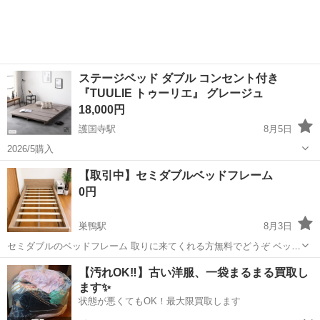
ステージベッド ダブル コンセント付き
『TUULIE トゥーリエ』 グレージュ
18,000円
護国寺駅
8月5日
2026/5購入
東京
文京区
護国寺駅
ベッド
【取引中】セミダブルベッドフレーム
0円
巣鴨駅
8月3日
セミダブルのベッドフレーム 取りに来てくれる方無料でどうぞ ベッド
フレームは一部コーナーガードつけています。 マットレスとセットで
東京
文京区
巣鴨駅
ベッド
【汚れOK‼️】古い洋服、一袋まるまる買取し
も大丈夫です。
ます✨
状態が悪くてもOK！最大限買取します