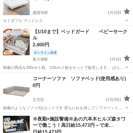
護国寺駅
1月10日
セミダブル マットレス
東京
文京区
護国寺駅
ベッド
セミダブル
【1/10まで】ベッドガード ベビーサーク
ル
2,400円
オンライン決済
新大塚駅
1月4日
画像の商品を200cm１枚、120cm２枚をセットで販売します。 ばら売
り希望の方はメッセージをいただければと思います。 きれいに使用し
東京
文京区
新大塚駅
ベッド
サークル
コーナーソファ ソファベッド(使用感あり)
ておりましたが、あくまで中古品なので神経質な方はご遠慮くださ
0円
い。 東京都文京区大塚ま...
文京区
12月28日
画像のようなソファ3点セットです 背もたれを倒してソファベッドに
できるパーツ2種(長いのと短いの)と、コーナー部分になります 1番長
東京
文京区
ベッド
背もたれ
※夜勤×施設警備※あの六本木ヒルズ森タワ
い部分に10cmほど破れがあり、全体に使用感があります 四角いマッ
ーで働こう！高日給15,473円～で未…
トパーツはありません ...
日給15,473円