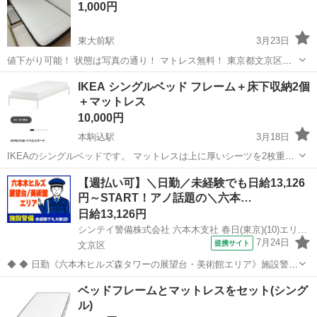
1,000円
東大前駅
3月23日
値下がり可能！ 状態は写真の通り！ マトレス無料！ 東京都文京区向
丘! plus：板橋区優先！ こちらはお車をお持ちでしょうか。 もしお住
東京
文京区
東大前駅
ベッド
ベット
IKEA シングルベッド フレーム＋床下収納2個
まいが私の日越し先（板橋区）と近いだったら、31日に一緒に少ない
＋マットレス
家具を運んでいた...
10,000円
本駒込駅
3月18日
IKEAのシングルベッドです。 マットレスは上に厚いシーツを2枚重ね
て使っていました。売却用に業者にクリーニングもしてもらっていま
東京
文京区
本駒込駅
ベッド
フレーム
【週払い可】＼日勤／未経験でも日給13,126
す。 ・ベッドフレーム ・床下収納 2個 ・マットレス のセットになり
円～START！アノ話題の＼六本…
ます。（...
日給13,126円
シンテイ警備株式会社 六本木支社 春日(東京)(10)エリア/A3203200117
7月24日
提携サイト
文京区
◆ ◆ 日勤《六本木ヒルズ森タワーの展望台・美術館エリア》施設警備
のお仕事！ 室内勤務だから天候に左右されずに 勤務出来る環境です♪
東京
文京区
警備員
ベッドフレームとマットレスをセット(シング
日勤のみ＆週3日～OKだから プライベートも大事にしながら働けま
ル)
す！ ＼未経験スター...