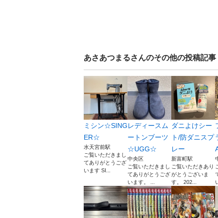
あさあつまる
さんのその他の投稿記事
ミシン☆SING
レディースム
ダニよけシー
ER☆
ートンブーツ
ト/防ダニスプ
水天宮前駅
☆UGG☆
レー
ご覧いただきまし
中央区
新富町駅
てありがとうござ
ご覧いただきまし
ご覧いただきあり
います SI...
てありがとうござ
がとうございま
います。 ...
す。 202...