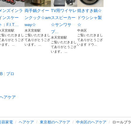
メンズインラ
両手鍋クイー
TV用ワイヤレ
焼きすき鍋☆
インスケー
ンクック☆am
ススピーカー
ドウシシャ製
ト：F.I.T....
way☆
☆サンワサ
☆
水天宮前駅
水天宮前駅
中央区
プ...
ご覧いただきまし
ご覧いただきまし
ご覧いただきまし
水天宮前駅
てありがとうござ
てありがとうござ
てありがとうござ
ご覧いただきまし
います。 ...
います。 ...
います ドウ...
てありがとうござ
います。 ...
B
プロ
ヘアケア
美容家電
ヘアケア
東京都のヘアケア
中央区のヘアケア
ロールブラ