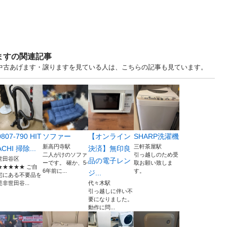
ますの関連記事
東京 中古あげます・譲りますを見ている人は、こちらの記事も見ています。
0807-790 HIT
ソファー
【オンライン
SHARP洗濯機
新高円寺駅
三軒茶屋駅
ACHI 掃除...
決済】無印良
二人がけのソファ
引っ越しのため受
世田谷区
品の電子レン
ーです。 確か、5-
取お願い致しま
★★★★★ ご自
6年前に...
す。
ジ...
宅にある不要品を
是非世田谷...
代々木駅
引っ越しに伴い不
要になりました。
動作に問...