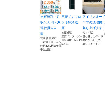
≪寮無料・月
三菱ノンフロ
アイリスオー
収46万円・派
ン冷凍冷蔵
ヤマの洗濯機
遣社員≫自
庫
差し上げます
P
荏原町駅
代々木駅
動...
三菱ノンフロン冷
引っ越しに伴い不
茨城県 古河市...
凍冷蔵庫 MR-P1
要になったため、
【古河工場】☆高
5D-B...
取りにきてく...
時給2050円☆年間
手当総額...