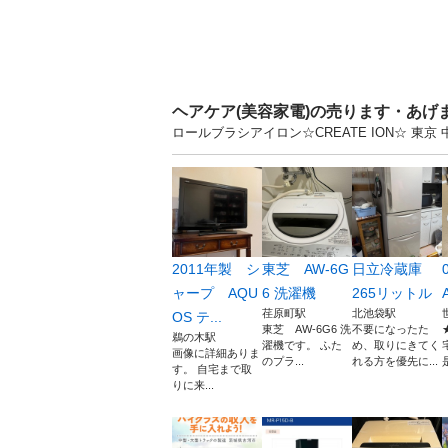
ヘアケア(美容家電)の売ります・あげ
ロールブラシアイロン☆CREATE ION☆ 
2011年製 シ
東芝 AW-6G
日立冷蔵庫
ャープ AQU
6 洗濯機
265リットル
荏原町駅
北池袋駅
OS テ...
東芝 AW-6G6 洗
不要になったた
鵜の木駅
濯機です。 ふた
め、取りにきてく
画像に詳細ありま
のプラ...
れる方を優先に...
す。 自宅まで取
りに来...