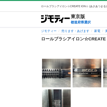
東京
版
都道府県選択
ジモティー
売ります・あげます
家電
ロールブラシアイロン☆CREATE 