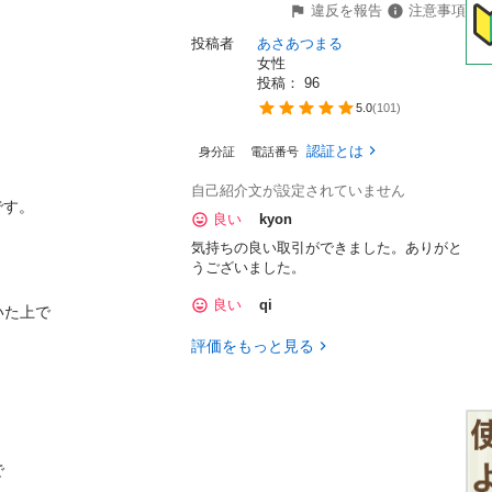
違反を報告
注意事項
投稿者
あさあつまる
女性
投稿： 
96
5.0
(
101
)


認証とは
身分証
電話番号


自己紹介文が設定されていません
す。

良い
kyon
気持ちの良い取引ができました。ありがと
うございました。
良い
qi
た上で

評価をもっと見る

