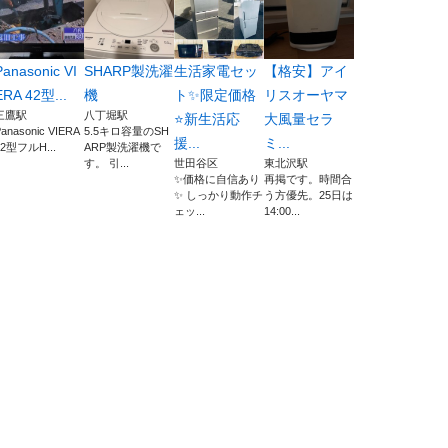
Panasonic VI
SHARP製洗濯
生活家電セッ
【格安】アイ
ERA 42型...
機
ト✨限定価格
リスオーヤマ
三鷹駅
八丁堀駅
⭐️新生活応
大風量セラ
anasonic VIERA
5.5キロ容量のSH
援...
ミ...
42型フルH...
ARP製洗濯機で
す。 引...
世田谷区
東北沢駅
✨価格に自信あり
再掲です。時間合
✨ しっかり動作チ
う方優先。25日は
ェッ...
14:00...