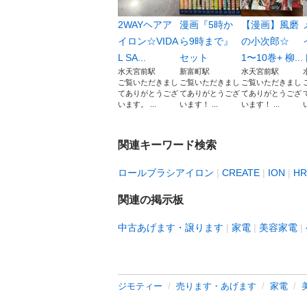
2WAYヘアア
漫画『5時か
【漫画】風磨
イロン☆VIDA
ら9時まで』
の小次郎☆
L SA...
セット
1〜10巻+ 柳...
水天宮前駅
新富町駅
水天宮前駅
ご覧いただきまし
ご覧いただきまし
ご覧いただきまし
てありがとうござ
てありがとうござ
てありがとうござ
います。 ...
います！ ...
います！ ...
関連キーワード検索
ロールブラシアイロン
CREATE
ION
HR
関連の掲示板
中古あげます・譲ります
家電
美容家電
ジモティー
売ります・あげます
家電