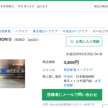
ロールブラシアイロン☆CREATE ION☆ (あさあつまる) 水天宮前の美容家電《ヘアケア》の中古あげます・譲ります｜ジモティーで不用品の処分
中古
売ります・あげます
地元の掲示
美容家電
ヘアケア
東京都のヘアケア
中央区のヘアケア
ロールブラ
ION☆
（投稿ID : 1pa2p1）
お気に入り登録
作成
2026年5月20日 04:30
商品価格
3,800円
ジャンル
美容家電
 > 
ヘアケア
受け渡し場所
中央区
 - 日本橋箱崎町
東京メトロ半蔵門線 - 
水天
宮前駅
投稿者にメールで問い合わせ
※問い合わせは会員登録とログイン必須です