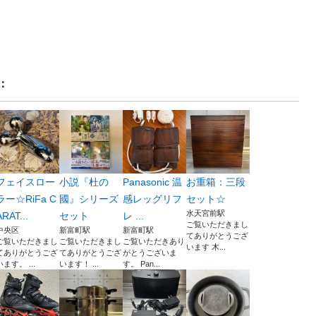
：
フェイスロー
小説『杜の
Panasonic 温
お重箱：三段
ラー☆RiFa C
國』シリーズ
感レッグリフ
セット☆
水天宮前駅
ARAT...
セット
レ ...
ご覧いただきまし
中央区
新富町駅
新富町駅
てありがとうござ
ご覧いただきまし
ご覧いただきまし
ご覧いただきあり
います 木...
てありがとうござ
てありがとうござ
がとうございま
います。 ...
います！ ...
す。 Pan...