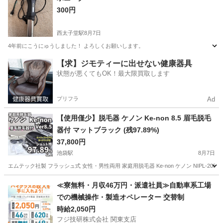
300円
西太子堂駅
8月7日
4年前にこうにゅうしました！ よろしくお願いします。
東京
世田谷区
西太子堂駅
キッチン家電
【求】ジモティーに出せない健康器具
状態が悪くてもOK！最大限買取します
プリフラ
Ad
【使用僅少】脱毛器 ケノン Ke-non 8.5 眉毛脱毛
器付 マットブラック (残97.89%)
37,800円
池袋駅
8月7日
エムテック社製 フラッシュ式 女性・男性両用 家庭用脱毛器 Ke-non ケノン NIPL-2080-
東京
豊島区
池袋駅
美容家電
≪寮無料・月収46万円・派遣社員≫自動車系工場
での機械操作・製造オペレーター 交替制
時給2,050円
フジ技研株式会社 関東支店