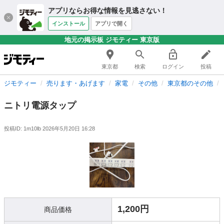
アプリならお得な情報を見逃さない！
インストール
アプリで開く
地元の掲示板 ジモティー 東京版
東京都
検索
ログイン
投稿
ジモティー
売ります・あげます
家電
その他
東京都のその他
ニトリ電源タップ
投稿ID: 1m10lb
2026年5月20日 16:28
1,200円
商品価格