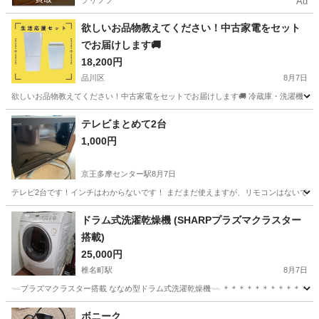
プリフラ
Ad
欲しいお品物教えてください！中古家電をセット
でお届けします🚚
18,200円
品川区
8月7日
欲しいお品物教えてください！中古家電をセットでお届けします🚚 冷蔵庫・洗濯機・電
東京
品川区
キッチン家電
神奈川
横浜市
キッチン家電
テレビまとめて2台
1,000円
階段
京王多摩センター駅
8月7日
テレビ2台です！インチはわからないです！ まだまだ使えますが、リモコンはないです
東京
多摩市
京王多摩センター駅
テレビ
ドラム式洗濯乾燥機 (SHARPプラズマクラスター
搭載)
25,000円
椎名町駅
8月7日
𓇠プラズマクラスター搭載 ななめ型ドラム式洗濯乾燥機𓇠 ＊＊＊＊＊＊＊＊＊＊＊ お
東京
豊島区
椎名町駅
生活家電
ボニーク