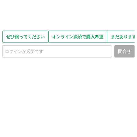
ぜひ譲ってください
オンライン決済で購入希望
まだあります
問合せ
初めての方へ
利用規約
プライバシーポリシー
プライバシー・ステートメント
健全化に資する運用方針
お問い合わせ
運営会社
サイトマップ
ご利用ガイド
フリーワードで探す
PC版で表示
都道府県選択