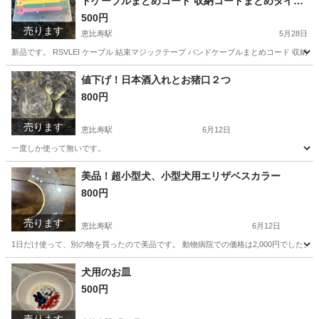
ドケーブルまとめコード 収納コードまとめタイラ
ップ繰り返し利用可能 マネージメントタイラップ
500円
売ります
恵比寿駅
5月28日
新品です。 RSVLEI ケーブル 結束マジックテープ バンドケーブルまとめコード 収
東京
渋谷区
恵比寿駅
その他
ケーブル
値下げ！日本酒入れとお猪口２つ
800円
売ります
恵比寿駅
6月12日
一度しか使って無いです。
東京
渋谷区
恵比寿駅
食器
無い
美品！超小型犬、小型犬用エリザベスカラー
800円
売ります
恵比寿駅
6月12日
1日だけ使って、別の物を買ったので美品です。 動物病院での価格は2,000円でした。
東京
渋谷区
恵比寿駅
その他
価格
犬用のお皿
500円