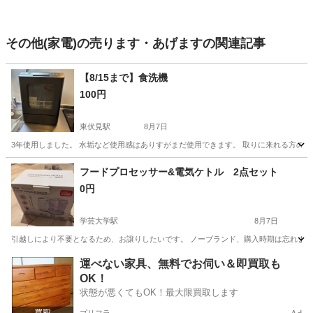
その他(家電)の売ります・あげますの関連記事
【8/15まで】食洗機
100円
東伏見駅
8月7日
3年使用しました。 水垢など使用感はありすがまだ使用できます。 取りに来れる方のみ宜し
東京
練馬区
東伏見駅
キッチン家電
フードプロセッサー&電気ケトル 2点セット
0円
学芸大学駅
8月7日
引越しにより不要となるため、お譲りしたいです。 ノーブランド、購入時期は忘れまし
東京
目黒区
学芸大学駅
キッチン家電
運べない家具、無料でお伺い＆即買取も
OK！
状態が悪くてもOK！最大限買取します