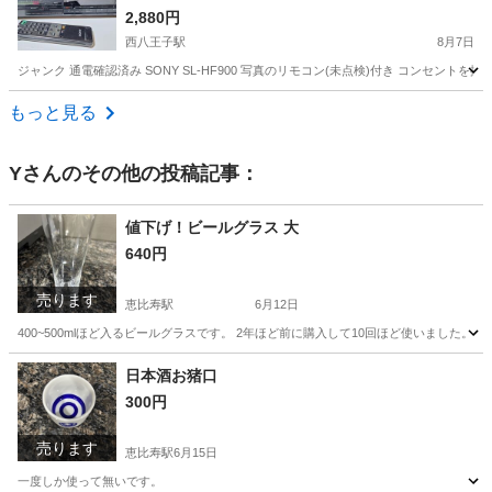
2,880円
西八王子駅
8月7日
ジャンク 通電確認済み SONY SL-HF900 写真のリモコン(未点検)付き コンセ
東京
八王子市
西八王子駅
映像プレーヤー、レコーダー
もっと見る
ベータ
Y
さんのその他の投稿記事：
値下げ！ビールグラス 大
640円
売ります
恵比寿駅
6月12日
400~500mlほど入るビールグラスです。 2年ほど前に購入して10回ほど使いました。
東京
渋谷区
恵比寿駅
食器
グラス
日本酒お猪口
300円
売ります
恵比寿駅
6月15日
一度しか使って無いです。