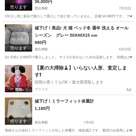
36,000円
売ります
恵比寿駅
7月31日
1年少し前に新品で購入して購入して殆ど使っていません。 定価:54,980円です。 フィリップスヒュー
東京
渋谷区
恵比寿駅
プロジェクター、ホームシアター
値下げ！美品! 犬 猫 ベッド冬 通年 洗える オール
シーズン グレー 50X40X15 cm
990円
売ります
恵比寿駅
6月12日
5か月前に3,480円で購入しました。 サイズが合わないため出品致します。 状態はとても良い
東京
渋谷区
恵比寿駅
その他
オール
【夏の大掃除🧹】いらない人形、査定しま
す❗️
状態が悪くてもOK！最大限買取します
プリフラ
Ad
値下げ！ミラーフィット体重計
1,180円
売ります
恵比寿駅
7月4日
黄皓さんの会社ミラーフィットが出した体重計、体組成計です。 数回のみ使用しました。 