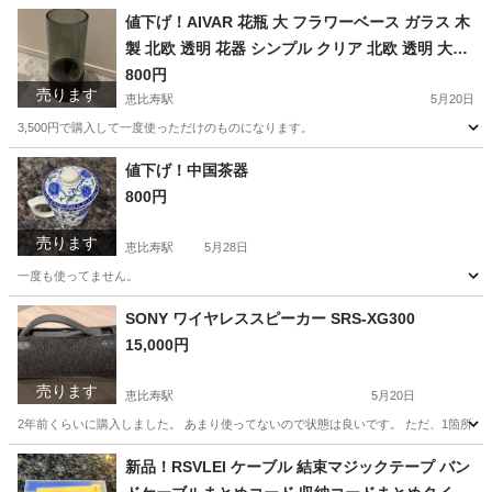
東京
渋谷区
恵比寿駅
美容家電
アプリ
値下げ！AIVAR 花瓶 大 フラワーベース ガラス 木
製 北欧 透明 花器 シンプル クリア 北欧 透明 大き
な インテリア 室内 大きい28cm 飾り (グリーン
800円
売ります
+下木製)
恵比寿駅
5月20日
3,500円で購入して一度使っただけのものになります。
東京
渋谷区
恵比寿駅
インテリア雑貨/小物
木製
値下げ！中国茶器
800円
売ります
恵比寿駅
5月28日
一度も使ってません。
東京
渋谷区
恵比寿駅
食器
SONY ワイヤレススピーカー SRS-XG300
15,000円
売ります
恵比寿駅
5月20日
2年前くらいに購入しました。 あまり使ってないので状態は良いです。 ただ、1箇所コーン
東京
渋谷区
恵比寿駅
オーディオ
SRS
新品！RSVLEI ケーブル 結束マジックテープ バン