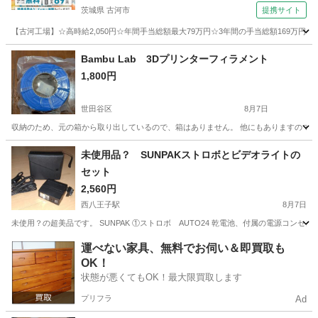
茨城県 古河市
提携サイト
【古河工場】☆高時給2,050円☆年間手当総額最大79万円☆3年間の手当総額169万円
茨城
古河市
その他
Bambu Lab 3Dプリンターフィラメント
1,800円
世田谷区
8月7日
収納のため、元の箱から取り出しているので、箱はありません。 他にもありますので
東京
世田谷区
その他
未使用品？ SUNPAKストロボとビデオライトの
セット
2,560円
西八王子駅
8月7日
未使用？の超美品です。 SUNPAK ①ストロボ AUTO24 乾電池、付属の電源コンセントと
東京
八王子市
西八王子駅
カメラ
SUNPAK
運べない家具、無料でお伺い＆即買取も
OK！
状態が悪くてもOK！最大限買取します
プリフラ
Ad