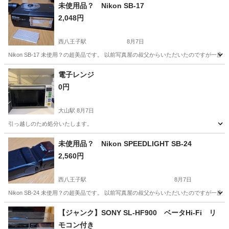
未使用品？ Nikon SB-17
2,048円
西八王子駅
8月7日
Nikon SB-17 未使用？の超美品です。 以前写真屋の叔父からいただいたのですが
東京
八王子市
西八王子駅
カメラ
Nikon
電子レンジ
0円
大山駅
8月7日
引っ越しのため処分いたします。
東京
板橋区
大山駅
キッチン家電
未使用品？ Nikon SPEEDLIGHT SB-24
2,560円
西八王子駅
8月7日
Nikon SB-24 未使用？の超美品です。 以前写真屋の叔父からいただいたのですが
東京
八王子市
西八王子駅
カメラ
SPEEDLIGHT
【ジャンク】SONY SL-HF900 ベータHi-Fi リ
モコン付き