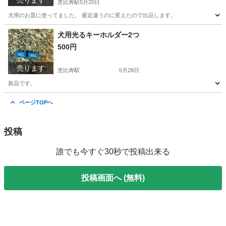
売ります
恵比寿駅
5月20日
犬用のお皿に使ってました。 最近違うのに変えたので出品します。
東京
渋谷区
恵比寿駅
食器
犬用光るキーホルダー2つ
500円
売ります
恵比寿駅
5月28日
新品です。
東京
渋谷区
恵比寿駅
その他
キーホルダー
ページTOPへ
投稿
誰でも今すぐ30秒で投稿出来る
投稿画面へ (無料)