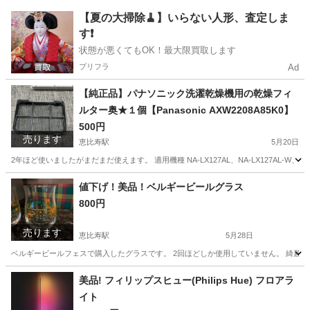
東京
渋谷区
恵比寿駅
食器
無い
【夏の大掃除🧹】いらない人形、査定しま
す❗️
状態が悪くてもOK！最大限買取します
プリフラ
Ad
【純正品】パナソニック洗濯乾燥機用の乾燥フィ
ルター奥★１個【Panasonic AXW2208A85K0】
500円
売ります
恵比寿駅
5月20日
2年ほど使いましたがまだまだ使えます。 適用機種 NA-LX127AL、NA-LX127AL-W、NA-LX127A
東京
渋谷区
恵比寿駅
生活家電
Panasonic
値下げ！美品！ベルギービールグラス
800円
売ります
恵比寿駅
5月28日
ベルギービールフェスで購入したグラスです。 2回ほどしか使用していません。 綺麗で
東京
渋谷区
恵比寿駅
食器
ベルギービール
美品! フィリップスヒュー(Philips Hue) フロアラ
イト