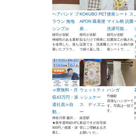
ヘアバンド ブ
KOKUBO PET
便座シート ス
ラウン 無地
APON 吸着便
マイル柄 抗菌
シンプル
座...
洗濯可能...
雑司が谷駅
雑司が谷駅
雑司が谷駅
伸縮性のある素材
貼るだけで簡単に
抗菌加工が施され
を使用した、落ち
設置でき、洗濯機
たスマイル柄の便
着いたブラウ...
で繰り返し洗...
座シートで、...
≪寮無料・月
ウェットティ
ハンガ
竹橋駅
収43万円・派
ッシュケー
清潔なハンガーで
遣社員≫自
ス ディズニ
す。写真は一括で
す。
動...
ー
神奈川県 藤沢...
経堂駅
★新年度時給UP1,
新品ですが自宅保
900円／残業・深
管にご理解ある方
夜2,...
お願いいた...