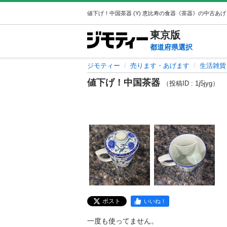
東京
版
都道府県選択
ジモティー
売ります・あげます
生活雑貨
値下げ！中国茶器
（投稿ID : 1j5jyg）
ポスト
いいね！
一度も使ってません。