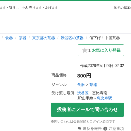
値下げ！中国茶器 (Y) 恵比寿の食器《茶器》の中古あげます・譲ります｜ジモティーで不用品の処分
中古
売ります・あげます
地元の掲示
食器
茶器
東京都の茶器
渋谷区の茶器
値下げ！中国茶器
1
お気に入り登録
作成
2026年5月28日 02:32
商品価格
800円
ジャンル
食器
 > 
茶器
受け渡し場所
渋谷区
 - 恵比寿南
JR山手線 - 
恵比寿駅
投稿者にメールで問い合わせ
※問い合わせは会員登録とログイン必須です
違反を報告
注意事項