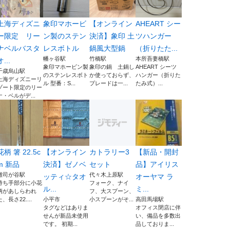
上海ディズニ
象印マホービ
【オンライン
AHEART シー
ー限定 リー
ン製のステン
決済】象印 土
ツハンガー
ナベルバスタ
レスボトル
鍋風大型鍋
（折りたた...
幡ヶ谷駅
竹橋駅
本所吾妻橋駅
オ...
象印マホービン製
象印の鍋 土鍋し
AHEART シーツ
千歳烏山駅
のステンレスボト
か使っておらず、
ハンガー（折りた
上海ディズニーリ
ル 型番：S...
プレードは一...
たみ式）...
ゾート限定のリー
ナ・ベルがデ...
花柄 箸 22.5c
【オンライン
カトラリー3
【新品・開封
m 新品
決済】ゼノベ
セット
品】アイリス
雑司が谷駅
代々木上原駅
ッティ☆タオ
オーヤマ ラ
持ち手部分に小花
フォーク、ナイ
ル...
ミ...
柄があしらわれ
フ、大スプーン、
た、長さ22....
小平市
小スプーンがそ...
高田馬場駅
タグなどはありま
オフィス閉店に伴
せんが新品未使用
い、備品を多数出
です。 初期...
品しておりま...