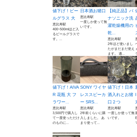
値下げ！ビー
日本酒お猪口
【純正品】パ
恵比寿駅
ルグラス 大
ナソニック洗
一度しか使って無
恵比寿駅
濯乾燥機用の
いです。
400~500mlほど入
乾...
るビールグラスで
す。...
恵比寿駅
2年ほど使いまし
たがまだまだ使え
ます。 適...
値下げ！AIVA
SONY ワイヤ
値下げ！日本
R 花瓶 大 フ
レススピーカ
酒入れとお猪
ラワー...
ー SRS...
口２つ
恵比寿駅
恵比寿駅
恵比寿駅
3,500円で購入し
2年前くらいに購
一度しか使って無
て一度使っただけ
入しました。 あ
いです。
のものに...
まり使って...
マ