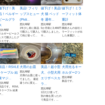
値下げ！美
美品! フィリ
値下げ！美品!
値下げ！ミラ
品！ベルギー
ップスヒュー
犬 猫 ベッド
ーフィット体
ビールグラ
(Phili...
冬 通年...
重計
恵比寿駅
恵比寿駅
恵比寿駅
ス
1年少し前に新品
5か月前に3,480円
黄皓さんの会社ミ
恵比寿駅
で購入して購入し
で購入しました。
ラーフィットが出
ベルギービールフ
て殆ど使って...
サ...
した体重計、...
ェスで購入したグ
ラスです。 ...
新品！RSVLE
犬用のお皿
美品！超小型
犬用光るキー
恵比寿駅
I ケーブル 結
犬、小型犬用
ホルダー2つ
犬用のお皿に使っ
恵比寿駅
束マジ...
エリザベスカ
てました。 最近
新品です。
恵比寿駅
違うのに変え...
ラ...
新品です。 RSVL
恵比寿駅
EI ケーブル 結束
1日だけ使って、
...
別の物を買ったの
で美品です。...