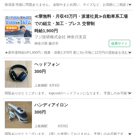
除湿器 性能に問題ありません。 金額やまとめ買い、サイズなど、お気軽にご相談くだ
東京
足立区
西新井駅
季節、空調家電
≪寮無料・月収43万円・派遣社員≫自動車系工場
での組立・加工・プレス 交替制
時給1,900円
フジ技研株式会社 神奈川支店
神奈川県 藤沢市
提携サイト
★新年度時給UP1,900円／残業・深夜2,375円 更に3か月毎に12万円の奨励金を含む
神奈川
藤沢市
その他
ヘッドフォン
300円
上板橋駅
8月9日
閲覧ありがとうございます。 logicoolのヘッドフォンになります。 手渡しのみ可能で
東京
板橋区
上板橋駅
オーディオ
ハンディアイロン
300円
上板橋駅
8月9日
閲覧ありがとうございます。 1度しか使用しておりません。手渡しのみ可能です。 よ