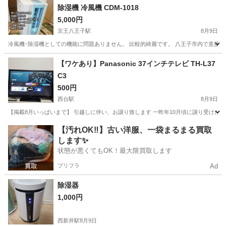
除湿機 冷風機 CDM-1018
5,000円
京王八王子駅
8月9日
冷風機･除湿機としての機能に問題ありません。 比較的綺麗です。 八王子市内で直接
東京
八王子市
京王八王子駅
季節、空調家電
【ワケあり】Panasonic 37インチテレビ TH-L37
C3
500円
西台駅
8月9日
【掲載8月いっぱいまで】 引越しに伴い、お譲り致します 一昨年10月頃に譲り受けたも
東京
板橋区
西台駅
テレビ
37インチ
【汚れOK‼️】古い洋服、一袋まるまる買取
します✨
状態が悪くてもOK！最大限買取します
プリフラ
Ad
除湿器
1,000円
西新井駅
8月9日