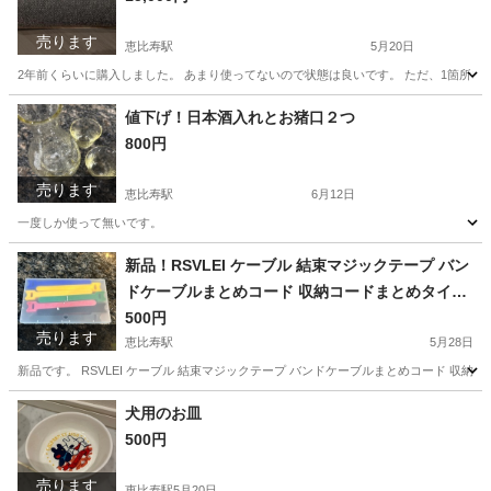
売ります
恵比寿駅
5月20日
2年前くらいに購入しました。 あまり使ってないので状態は良いです。 ただ、1箇所コーン
東京
渋谷区
恵比寿駅
オーディオ
SRS
値下げ！日本酒入れとお猪口２つ
800円
売ります
恵比寿駅
6月12日
一度しか使って無いです。
東京
渋谷区
恵比寿駅
食器
無い
新品！RSVLEI ケーブル 結束マジックテープ バン
ドケーブルまとめコード 収納コードまとめタイラ
ップ繰り返し利用可能 マネージメントタイラップ
500円
売ります
恵比寿駅
5月28日
新品です。 RSVLEI ケーブル 結束マジックテープ バンドケーブルまとめコード 収
東京
渋谷区
恵比寿駅
その他
ケーブル
犬用のお皿
500円
売ります
恵比寿駅
5月20日