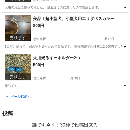
犬用のお皿に使ってました。 最近違うのに変えたので出品します。
東京
渋谷区
恵比寿駅
食器
美品！超小型犬、小型犬用エリザベスカラー
800円
売ります
恵比寿駅
6月12日
1日だけ使って、別の物を買ったので美品です。 動物病院での価格は2,000円でした。
東京
渋谷区
恵比寿駅
その他
価格
犬用光るキーホルダー2つ
500円
売ります
恵比寿駅
5月28日
新品です。
東京
渋谷区
恵比寿駅
その他
キーホルダー
ページTOPへ
投稿
誰でも今すぐ30秒で投稿出来る