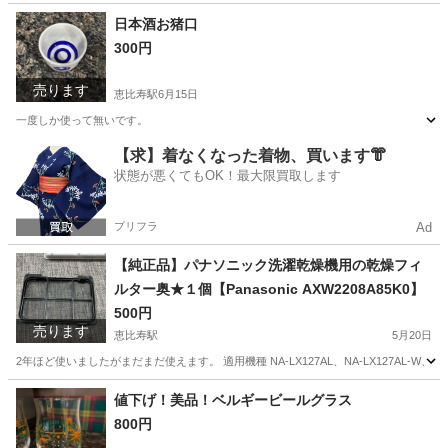
東京
渋谷区
恵比寿駅
食器
グラス
日本酒お猪口
300円
売ります
恵比寿駅
6月15日
一度しか使って無いです。
東京
渋谷区
恵比寿駅
食器
無い
【求】着なくなった着物、買います👘
状態が悪くてもOK！最大限買取します
プリフラ
Ad
【純正品】パナソニック洗濯乾燥機用の乾燥フィ
ルター奥★１個【Panasonic AXW2208A85K0】
500円
売ります
恵比寿駅
5月20日
2年ほど使いましたがまだまだ使えます。 適用機種 NA-LX127AL、NA-LX127AL-W、NA-LX127A
東京
渋谷区
恵比寿駅
生活家電
Panasonic
値下げ！美品！ベルギービールグラス
800円