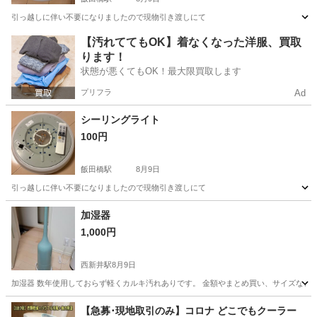
引っ越しに伴い不要になりましたので現物引き渡しにて
東京
新宿区
飯田橋駅
家電
シーリングライト
【汚れててもOK】着なくなった洋服、買取
ります！
状態が悪くてもOK！最大限買取します
プリフラ
Ad
シーリングライト
100円
飯田橋駅
8月9日
引っ越しに伴い不要になりましたので現物引き渡しにて
東京
新宿区
飯田橋駅
家電
シーリングライト
加湿器
1,000円
西新井駅
8月9日
加湿器 数年使用しておらず軽くカルキ汚れありです。 金額やまとめ買い、サイズなど
東京
足立区
西新井駅
季節、空調家電
【急募･現地取引のみ】コロナ どこでもクーラー