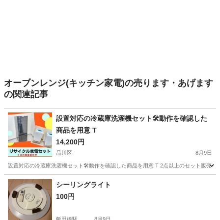
オーブンレンジ(キッチン家電)の売ります・あげます
の関連記事
設置対応の冷蔵庫洗濯機セット🛠️動作を確認した
商品を用意 T
14,200円
品川区
8月9日
設置対応の冷蔵庫洗濯機セット🛠️動作を確認した商品を用意 T 2点以上のセット販売に
東京
品川区
生活家電
YRZ
シーリングライト
100円
飯田橋駅
8月9日