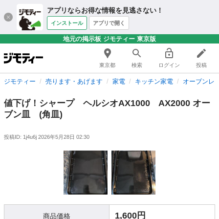
アプリならお得な情報を見逃さない！
インストール
アプリで開く
地元の掲示板 ジモティー 東京版
東京都
検索
ログイン
投稿
ジモティー
売ります・あげます
家電
キッチン家電
オーブンレ
値下げ！シャープ ヘルシオAX1000 AX2000 オー
ブン皿 (角皿)
投稿ID: 1j4u6j
2026年5月28日 02:30
1,600円
商品価格