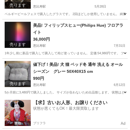
売ります
恵比寿駅
5月28日
ベルギービールフェスで購入したグラスです。 2回ほどしか使用していません。 綺麗で
東京
渋谷区
恵比寿駅
食器
ベルギービール
美品! フィリップスヒュー(Philips Hue) フロアラ
イト
36,000円
売ります
恵比寿駅
7月31日
1年少し前に新品で購入して購入して殆ど使っていません。 定価:54,980円です。 フィリップスヒュー
東京
渋谷区
恵比寿駅
プロジェクター、ホームシアター
値下げ！美品! 犬 猫 ベッド冬 通年 洗える オール
シーズン グレー 50X40X15 cm
990円
売ります
恵比寿駅
6月12日
5か月前に3,480円で購入しました。 サイズが合わないため出品致します。 状態はとても良い
東京
渋谷区
恵比寿駅
その他
オール
【求】古いお人形、お譲りください
状態が悪くてもOK！最大限買取します
プリフラ
Ad