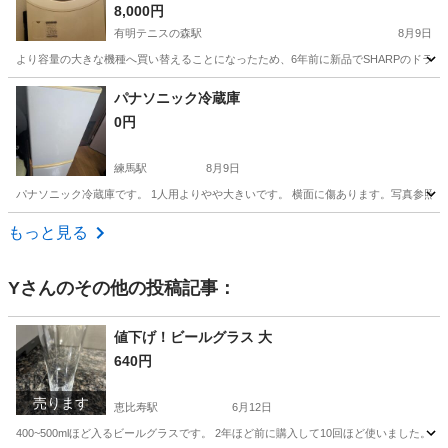
乾燥6kg）
8,000円
有明テニスの森駅
8月9日
より容量の大きな機種へ買い替えることになったため、6年前に新品でSHARPのドラム式
東京
江東区
有明テニスの森駅
生活家電
パナソニック冷蔵庫
0円
練馬駅
8月9日
パナソニック冷蔵庫です。 1人用よりやや大きいです。 横面に傷あります。写真参照。 
東京
練馬区
練馬駅
生活家電
もっと見る
Y
さんのその他の投稿記事：
値下げ！ビールグラス 大
640円
売ります
恵比寿駅
6月12日
400~500mlほど入るビールグラスです。 2年ほど前に購入して10回ほど使いました。