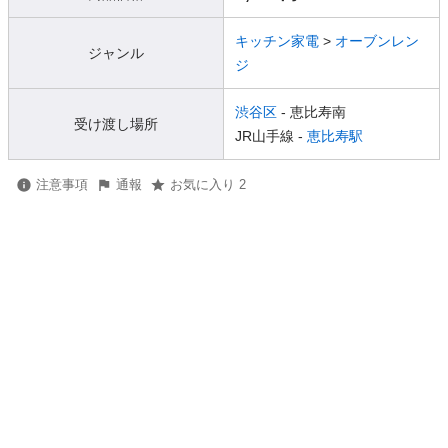
キッチン家電
>
オーブンレン
ジャンル
ジ
渋谷区
- 恵比寿南
受け渡し場所
JR山手線 -
恵比寿駅
注意事項
通報
お気に入り 2