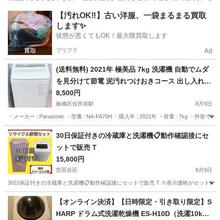
東京
板橋区
上板橋駅
生活家電
【汚れOK‼️】古い洋服、一袋まるまる買取
します✨
状態が悪くてもOK！最大限買取します
プリフラ
Ad
(送料無料) 2021年 極美品 7kg 洗濯機 自動でムダ
を見分けて節電 泥汚れつけおきコース 出し入れも
お手入れもラクラクすっきりフロント ④
8,500円
板橋区役所前駅
8月9日
・メーカー : Panasonic ・型番 : NA-FA70H ・購入年 : 2021年 ・容量 : 7kg ・外形寸法：564×1021
東京
板橋区
板橋区役所前駅
生活家電
衣類
30日保証付きの冷蔵庫と洗濯機📋動作確認後にセ
ットで販売 T
15,800円
世田谷区
8月9日
30日保証付きの冷蔵庫と洗濯機📋動作確認後にセットで販売 T ※表示価格がセット価格
東京
世田谷区
生活家電
GS50
【オンライン決済】【日時限定・引き取り限定】S
HARP ドラム式洗濯乾燥機 ES-H10D（洗濯10kg/