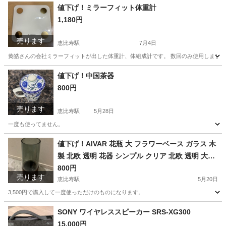
値下げ！ミラーフィット体重計
1,180円
売ります
恵比寿駅
7月4日
黄皓さんの会社ミラーフィットが出した体重計、体組成計です。 数回のみ使用しました。 
東京
渋谷区
恵比寿駅
美容家電
アプリ
値下げ！中国茶器
800円
売ります
恵比寿駅
5月28日
一度も使ってません。
東京
渋谷区
恵比寿駅
食器
値下げ！AIVAR 花瓶 大 フラワーベース ガラス 木
製 北欧 透明 花器 シンプル クリア 北欧 透明 大き
な インテリア 室内 大きい28cm 飾り (グリーン
800円
売ります
+下木製)
恵比寿駅
5月20日
3,500円で購入して一度使っただけのものになります。
東京
渋谷区
恵比寿駅
インテリア雑貨/小物
木製
SONY ワイヤレススピーカー SRS-XG300
15,000円