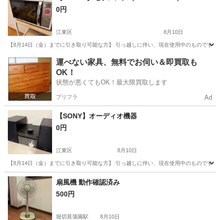
0円
江東区
8月10日
【8月14日（金）までに引き取り可能な方】 引っ越しに伴い、現在使用中のものですが処
東京
江東区
キッチン家電
SHARP
運べない家具、無料でお伺い＆即買取も
OK！
状態が悪くてもOK！最大限買取します
プリフラ
Ad
【SONY】オーディオ機器
0円
江東区
8月10日
【8月14日（金）までに引き取り可能な方】 引っ越しに伴い、現在使用中のものですが処
東京
江東区
オーディオ
SONY
扇風機 動作確認済み
500円
堀切菖蒲園駅
8月10日