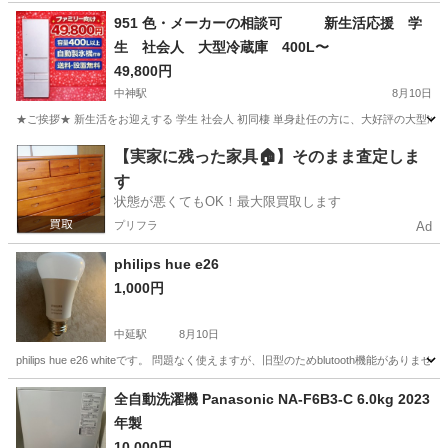
東京
東大和市
季節、空調家電
951 色・メーカーの相談可 新生活応援 学
生 社会人 大型冷蔵庫 400L〜
49,800円
中神駅
8月10日
★ご挨拶★ 新生活をお迎えする 学生 社会人 初同棲 単身赴任の方に、大好評の大型冷
東京
昭島市
中神駅
キッチン家電
商品
【実家に残った家具🏠】そのまま査定しま
す
状態が悪くてもOK！最大限買取します
プリフラ
Ad
philips hue e26
1,000円
中延駅
8月10日
philips hue e26 whiteです。 問題なく使えますが、旧型のためblutooth機能があ
東京
品川区
中延駅
生活家電
全自動洗濯機 Panasonic NA-F6B3-C 6.0kg 2023
年製
10,000円