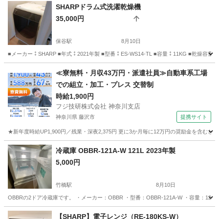
SHARPドラム式洗濯乾燥機
35,000円
保谷駅
8月10日
■メーカー⁑SHARP ■年式⁑2021年製 ■型番⁑ES-WS14-TL ■容量⁑11KG ■乾燥容量
東京
練馬区
保谷駅
生活家電
≪寮無料・月収43万円・派遣社員≫自動車系工場
での組立・加工・プレス 交替制
時給1,900円
フジ技研株式会社 神奈川支店
神奈川県 藤沢市
提携サイト
★新年度時給UP1,900円／残業・深夜2,375円 更に3か月毎に12万円の奨励金を含む
神奈川
藤沢市
その他
冷蔵庫 OBBR-121A-W 121L 2023年製
5,000円
竹橋駅
8月10日
OBBRの2ドア冷蔵庫です。 ・メーカー：OBBR ・型番：OBBR-121A-W ・容量：121L
東京
千代田区
竹橋駅
キッチン家電
【SHARP】電子レンジ（RE-180KS-W）