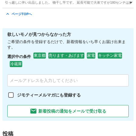
引っ越しに伴い出品しました。 物干し竿です。 延長可能で大体ですが180センチはある
東京
足立区
梅島駅
洗濯用品
物干し
ページTOPへ
欲しいモノが見つからなかった方
ご希望の条件を登録するだけで、新着情報をいち早くお届け出来ま
す。
東京都
売ります・あげます
家電
キッチン家電
選択中の条件
冷蔵庫
ジモティーメルマガにも登録する
新着投稿の通知をメールで受け取る
投稿