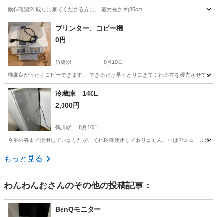
動作確認済 取りに来てくださる方に。 最大長さ 約85cm
東京
葛飾区
堀切菖蒲園駅
季節、空調家電
プリンター、コピー機
0円
竹橋駅
8月10日
機嫌良かったらコピーできます。 できるだけ早くとりにきてくれる方を優先させていた
東京
千代田区
竹橋駅
生活家電
冷蔵庫 140L
2,000円
鶴川駅
8月10日
今年の春まで使用していましたが、それ以降使用しておりません。中はアルコール洗浄
東京
町田市
鶴川駅
キッチン家電
もっと見る
わんわんお
さんのその他の投稿記事：
BenQモニター