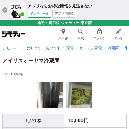
アプリならお得な情報を見逃さない！
インストール
アプリで開く
地元の掲示板 ジモティー 東京版
東京都
検索
ログイン
投稿
ジモティー
売ります・あげます
家電
キッチン家電
冷蔵庫
東
アイリスオーヤマ冷蔵庫
投稿ID: 1paj0p
10,000円
商品価格