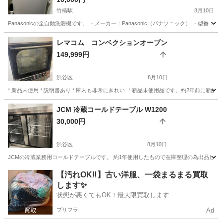
竹橋駅
8月10日
Panasonicの全自動洗濯機です。 ・メーカー：Panasonic（パナソニック） ・型番：NA-
東京
千代田区
竹橋駅
生活家電
レマコム コンベクションオーブン
149,999円
渋谷区
8月10日
* 新品未使用 * 説明書あり * 庫内も非常にきれい 「新品未使用品です。約2年前に
東京
渋谷区
キッチン家電
JCM 冷蔵コールドテーブル W1200
30,000円
渋谷区
8月10日
JCMの冷蔵業務用コールドテーブルです。 約1年使用したもので在庫整理の為出品しま
東京
渋谷区
キッチン家電
【汚れOK‼️】古い洋服、一袋まるまる買取
します✨
状態が悪くてもOK！最大限買取します
プリフラ
Ad