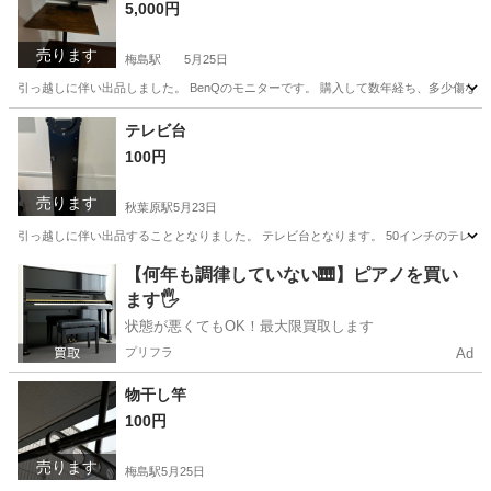
5,000円
売ります
梅島駅
5月25日
引っ越しに伴い出品しました。 BenQのモニターです。 購入して数年経ち、多少傷など
東京
足立区
梅島駅
周辺機器
BenQ
テレビ台
100円
売ります
秋葉原駅
5月23日
引っ越しに伴い出品することとなりました。 テレビ台となります。 50インチのテレビ
東京
千代田区
秋葉原駅
収納家具
50インチ
【何年も調律していない🎹】ピアノを買い
ます🖐️
状態が悪くてもOK！最大限買取します
プリフラ
Ad
物干し竿
100円
売ります
梅島駅
5月25日