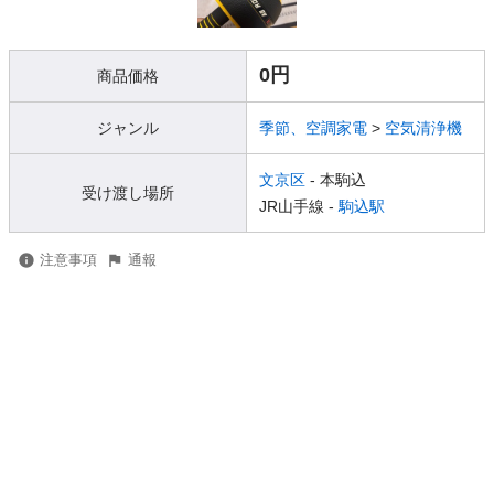
0円
商品価格
ジャンル
季節、空調家電
>
空気清浄機
文京区
- 本駒込
受け渡し場所
JR山手線 -
駒込駅
注意事項
通報