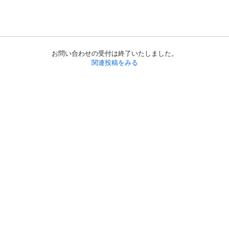
お問い合わせの受付は終了いたしました。
関連投稿をみる
初めての方へ
利用規約
プライバシーポリシー
プライバシー・ステートメント
健全化に資する運用方針
お問い合わせ
運営会社
サイトマップ
ご利用ガイド
フリーワードで探す
PC版で表示
都道府県選択
特定商取引法の表示
利用者情報の外部送信について