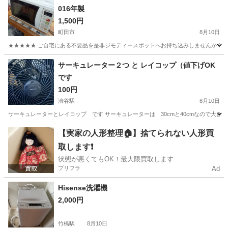
016年製
1,500円
町田市
8月10日
★★★★★ ご自宅にある不要品を是非ジモティースポットへお持ち込みしませんか？ 家
東京
町田市
キッチン家電
現地
サーキュレーター２つ と レイコップ（値下げOK
です
100円
渋谷駅
8月10日
サーキュレーターとレイコップ です サーキュレーターは 30cmと40cmなので大き
東京
渋谷区
渋谷駅
生活家電
【実家の人形整理🏠】捨てられない人形買
取します❗️
状態が悪くてもOK！最大限買取します
プリフラ
Ad
Hisense洗濯機
2,000円
竹橋駅
8月10日