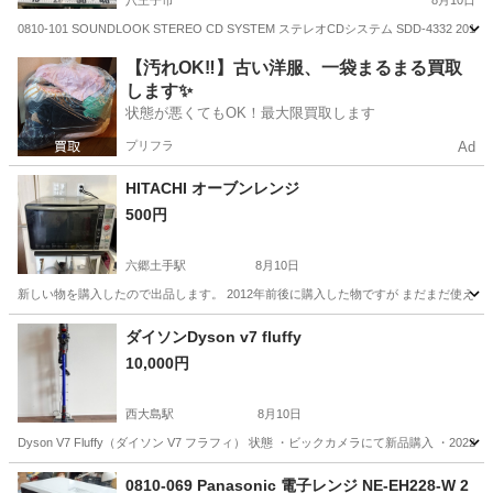
八王子市
8月10日
0810-101 SOUNDLOOK STEREO CD SYSTEM ステレオCDシステム SDD-
東京
八王子市
オーディオ
ステレオ
【汚れOK‼️】古い洋服、一袋まるまる買取
します✨
状態が悪くてもOK！最大限買取します
プリフラ
Ad
HITACHI オーブンレンジ
500円
六郷土手駅
8月10日
新しい物を購入したので出品します。 2012年前後に購入した物ですが まだまだ使え
東京
大田区
六郷土手駅
キッチン家電
HITACHI
ダイソンDyson v7 fluffy
10,000円
西大島駅
8月10日
Dyson V7 Fluffy（ダイソン V7 フラフィ） 状態 ・ビックカメラにて新品購入
東京
江東区
西大島駅
生活家電
ダイソン
0810-069 Panasonic 電子レンジ NE-EH228-W 2