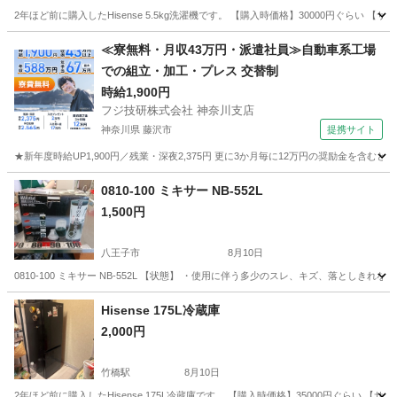
2年ほど前に購入したHisense 5.5kg洗濯機です。 【購入時価格】30000円ぐらい 
東京
千代田区
竹橋駅
生活家電
Hisense
≪寮無料・月収43万円・派遣社員≫自動車系工場
での組立・加工・プレス 交替制
時給1,900円
フジ技研株式会社 神奈川支店
神奈川県 藤沢市
提携サイト
★新年度時給UP1,900円／残業・深夜2,375円 更に3か月毎に12万円の奨励金を含む
神奈川
藤沢市
その他
0810-100 ミキサー NB-552L
1,500円
八王子市
8月10日
0810-100 ミキサー NB-552L 【状態】 ・使用に伴う多少のスレ、キズ、落とし
東京
八王子市
キッチン家電
ミキサー
Hisense 175L冷蔵庫
2,000円
竹橋駅
8月10日
2年ほど前に購入したHisense 175L冷蔵庫です。 【購入時価格】35000円ぐらい 