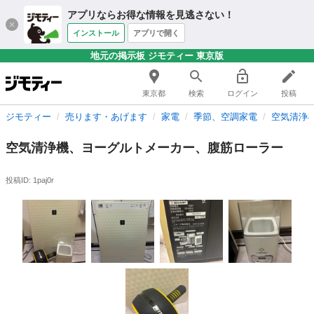
アプリならお得な情報を見逃さない！
インストール
アプリで開く
地元の掲示板 ジモティー 東京版
東京都
検索
ログイン
投稿
ジモティー
売ります・あげます
家電
季節、空調家電
空気清浄
空気清浄機、ヨーグルトメーカー、腹筋ローラー
投稿ID: 1paj0r