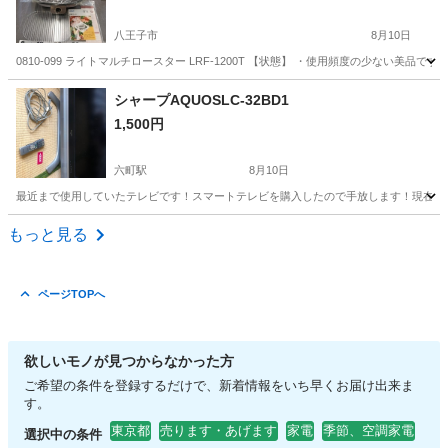
八王子市
8月10日
0810-099 ライトマルチロースター LRF-1200T 【状態】 ・使用頻度の少ない
東京
八王子市
キッチン家電
現地
シャープAQUOSLC-32BD1
1,500円
六町駅
8月10日
最近まで使用していたテレビです！スマートテレビを購入したので手放します！現在¥20
東京
足立区
六町駅
テレビ
もっと見る
ページTOPへ
欲しいモノが見つからなかった方
ご希望の条件を登録するだけで、新着情報をいち早くお届け出来ま
す。
東京都
売ります・あげます
家電
季節、空調家電
選択中の条件