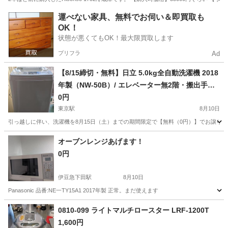
東京
千代田区
竹橋駅
キッチン家電
Hisense
運べない家具、無料でお伺い＆即買取も
OK！
状態が悪くてもOK！最大限買取します
プリフラ
Ad
【8/15締切・無料】日立 5.0kg全自動洗濯機 2018
年製（NW-50B）/ エレベーター無2階・搬出手伝
い有 / 大阪市港区 朝潮橋
0円
東京駅
8月10日
​引っ越しに伴い、洗濯機を8月15日（土）までの期間限定で【無料（0円）】でお譲りいた
東京
中央区
東京駅
生活家電
オーブンレンジあげます！
0円
伊豆急下田駅
8月10日
Panasonic 品番:NE一TY15A1 2017年製 正常。まだ使えます
東京
神津島村
伊豆急下田駅
キッチン家電
Panasonic
0810-099 ライトマルチロースター LRF-1200T
1,600円