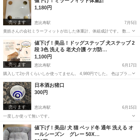
値下げ！ミラーフィット体重計
もう一つ出品しているので、宜しければご覧ください。
1,180円
売ります
恵比寿駅
7月5日
黄皓さんの会社ミラーフィットが出した体重計、体組成計です。 数回
のみ使用しました。 ただ、側面に凹み傷が付いてしまっています。ご
東京
渋谷区
恵比寿駅
美容家電
アプリ
値下げ！美品！ドッグステップ 犬ステップ 2
了承下さい。 ○アプリ連動で健康管理をしたい方 ○体組成計をお探し
段 3色 洗える 老犬介護 ケガ防…
の方 ○ダイエットの為 【...
1,100円
売ります
恵比寿駅
6月17日
購入して2か月くらいしか使ってません。 4,980円でした。 色はブラッ
クです。 家の模様替えのために手放します。 わんちゃんにとっても優
東京
渋谷区
恵比寿駅
その他
スロープ
日本酒お猪口
しい階段です。
300円
売ります
恵比寿駅
6月15日
一度しか使って無いです。
東京
渋谷区
恵比寿駅
食器
無い
値下げ！美品! 犬 猫 ベッド冬 通年 洗える オ
ールシーズン グレー 50X…