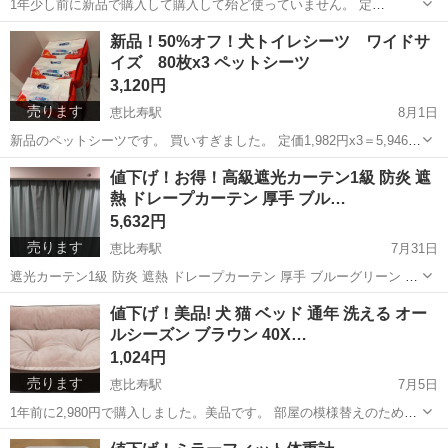
1年少し前に新品で購入して購入して殆ど使っていません。 定
価:54,980円です。 フィリップスヒュー(Philips Hue) フロアライト - ス
東京
渋谷区
恵比寿駅
プロジェクター、ホームシアター
新品！50%オフ！犬トイレシーツ ワイドサ
マート照明 Alexa対応 マルチカラー 1600万色 電球色 昼...
イズ 80枚x3 ペットシーツ
Philips Hue
3,120円
売ります
恵比寿駅
8月1日
新品のペットシーツです。 買いすぎました。 定価1,982円x3＝5,946円
分なのでかなりお得です。 3つセットですが、まだまだあるので6つセ
東京
渋谷区
恵比寿駅
その他
シーツ
値下げ！お得！高級遮光カーテン1級 防炎 遮
ットでもバラ売りでも大丈夫です。
熱 ドレープカーテン 厚手 ブル…
5,632円
売ります
恵比寿駅
7月31日
遮光カーテン1級 防炎 遮熱 ドレープカーテン 厚手 ブルーグリーン 2
枚組 横140cm 縦215cm 高さ調節出来ます。 3年前に16,240円で購入
東京
渋谷区
恵比寿駅
カーテン、ブラインド
カーテン
値下げ！美品! 犬 猫 ベッド 通年 洗える オー
しました。 非常に状態は良いかと思います。 模様替えのために出品...
ルシーズン ブラウン 40X…
1,024円
売ります
恵比寿駅
7月5日
1年前に2,980円で購入しました。美品です。 部屋の模様替えのために
出品致します。 洗ってあるのでそのままお使い頂けます。 同じものを
東京
渋谷区
恵比寿駅
その他
オール