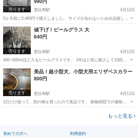
990円
売ります
恵比寿駅
6月12日
5か月前に3,480円で購入しました。 サイズが合わないため出品致しま
す。 状態はとても良いです。 洗濯してあるので、そのままお使い頂け
東京
渋谷区
恵比寿駅
その他
オール
値下げ！ビールグラス 大
ます。 50cm x 40cm x15cm
640円
売ります
恵比寿駅
6月12日
400~500mlほど入るビールグラスです。 2年ほど前に購入して10回ほ
ど使いました。
東京
渋谷区
恵比寿駅
食器
グラス
美品！超小型犬、小型犬用エリザベスカラー
800円
売ります
恵比寿駅
6月12日
1日だけ使って、別の物を買ったので美品です。 動物病院での価格は
2,000円でした。
東京
渋谷区
恵比寿駅
その他
価格
もっと見る
初めての方へ
利用規約