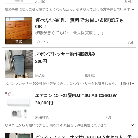
大田区
8月9日
結婚を機に地元に引っ越すことになったため、引き取って頂ける方を探しています！！ スペック
東京
大田区
生活家電
ドラム式洗濯機
運べない家具、無料でお伺い＆即買取も
OK！
状態が悪くてもOK！最大限買取します
プリフラ
Ad
ズボンプレッサー動作確認済み
200円
馬込駅
8月9日
ズボンプレッサー 500円 動作確認済み ズボンプレッサーをお譲りします。 【価格】 5
東京
大田区
馬込駅
生活家電
エアコン 15〜23畳FUJITSU AS-C56G2W
30,000円
東陽町駅
8月9日
取り外しからお願いできる方 現役で不具合なく冷暖房使えています
東京
江東区
東陽町駅
季節、空調家電
ビジネスフォン サクサTD810 白５台セット 子