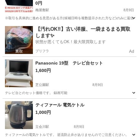
0円
梅屋敷駅
8月9日
※取引を具体的に進める意思がある方(候補日時を複数提示された方など)のみに返信いた
東京
大田区
梅屋敷駅
テレビ
【汚れOK‼️】古い洋服、一袋まるまる買取
します✨
状態が悪くてもOK！最大限買取します
プリフラ
Ad
Panasonic 19型 テレビ台セット
1,600円
芝公園駅
8月9日
テレビ台とのセット価格です。 録画可能
東京
港区
芝公園駅
テレビ
ティファール 電気ケトル
1,000円
立会川駅
8月9日
ティファールの電気ケトルです。 逆流防止弁がありませんのでご注意ください。