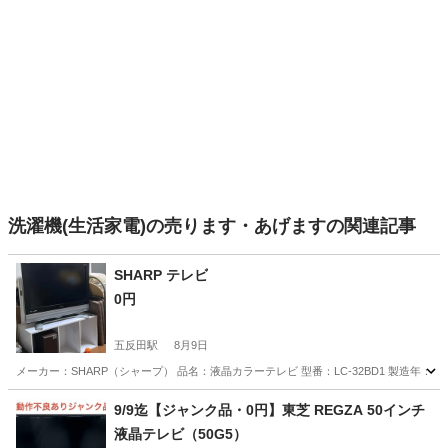
洗濯機(生活家電)の売ります・あげますの関連記事
SHARP テレビ
0円
五反田駅
8月9日
メーカー：SHARP（シャープ） 品名：液晶カラーテレビ 型番：LC-32BD1 製造年：2006年製
東京
品川区
五反田駅
家電
SHARP
9/9迄【ジャンク品・0円】東芝 REGZA 50インチ
液晶テレビ（50G5）