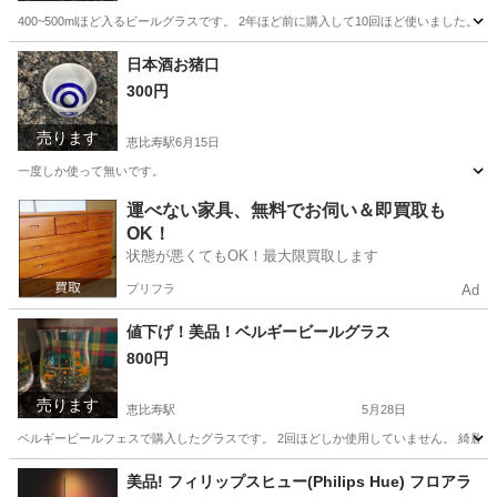
400~500mlほど入るビールグラスです。 2年ほど前に購入して10回ほど使いました。
東京
渋谷区
恵比寿駅
食器
グラス
日本酒お猪口
300円
売ります
恵比寿駅
6月15日
一度しか使って無いです。
東京
渋谷区
恵比寿駅
食器
無い
運べない家具、無料でお伺い＆即買取も
OK！
状態が悪くてもOK！最大限買取します
プリフラ
Ad
値下げ！美品！ベルギービールグラス
800円
売ります
恵比寿駅
5月28日
ベルギービールフェスで購入したグラスです。 2回ほどしか使用していません。 綺麗で
東京
渋谷区
恵比寿駅
食器
ベルギービール
美品! フィリップスヒュー(Philips Hue) フロアラ