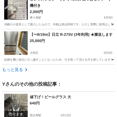
機付き
2,000円
東十条駅
8月9日
演劇の小道具として購入したもので、外観は新品同様です。ただし実際に使用はしておら
東京
北区
東十条駅
電話、ＦＡＸ
【〜8/19㈬】日立 R-27SV (3年利用) ★搬送します
25,000円
大田区
8月9日
結婚を機に地元に引っ越すことになったため、引き取って頂ける方を探しています！！ ス
東京
大田区
キッチン家電
もっと見る
Y
さんのその他の投稿記事：
値下げ！ビールグラス 大
640円
売ります
恵比寿駅
6月12日