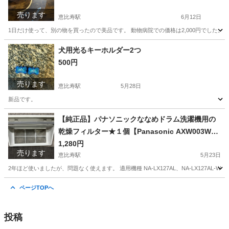
売ります
恵比寿駅
6月12日
1日だけ使って、別の物を買ったので美品です。 動物病院での価格は2,000円でした。
東京
渋谷区
恵比寿駅
その他
価格
犬用光るキーホルダー2つ
500円
売ります
恵比寿駅
5月28日
新品です。
東京
渋谷区
恵比寿駅
その他
キーホルダー
【純正品】パナソニックななめドラム洗濯機用の
乾燥フィルター★１個【Panasonic AXW003WA8
5W0】
1,280円
売ります
恵比寿駅
5月23日
2年ほど使いましたが、問題なく使えます。 適用機種 NA-LX127AL、NA-LX127AL-W、NA-LX12
東京
渋谷区
恵比寿駅
生活家電
SLX
ページTOPへ
投稿