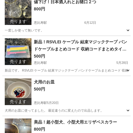
値下げ！日本酒入れとお猪口２つ
800円
売ります
恵比寿駅
6月12日
一度しか使って無いです。
東京
渋谷区
恵比寿駅
食器
無い
新品！RSVLEI ケーブル 結束マジックテープ バン
ドケーブルまとめコード 収納コードまとめタイラ
ップ繰り返し利用可能 マネージメントタイラップ
500円
売ります
恵比寿駅
5月28日
新品です。 RSVLEI ケーブル 結束マジックテープ バンドケーブルまとめコード 収
東京
渋谷区
恵比寿駅
その他
ケーブル
犬用のお皿
500円
売ります
恵比寿駅
5月20日
犬用のお皿に使ってました。 最近違うのに変えたので出品します。
東京
渋谷区
恵比寿駅
食器
美品！超小型犬、小型犬用エリザベスカラー
800円