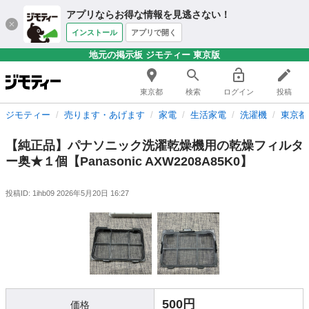
アプリならお得な情報を見逃さない！
インストール
アプリで開く
地元の掲示板 ジモティー 東京版
東京都
検索
ログイン
投稿
ジモティー
売ります・あげます
家電
生活家電
洗濯機
東京都
【純正品】パナソニック洗濯乾燥機用の乾燥フィルタ
ー奥★１個【Panasonic AXW2208A85K0】
投稿ID: 1ihb09
2026年5月20日 16:27
500円
価格