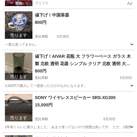
プリフラ
Ad
値下げ！中国茶器
800円
売ります
恵比寿駅
5月28日
一度も使ってません。
東京
渋谷区
恵比寿駅
食器
値下げ！AIVAR 花瓶 大 フラワーベース ガラス 木
製 北欧 透明 花器 シンプル クリア 北欧 透明 大き
な インテリア 室内 大きい28cm 飾り (グリーン
800円
売ります
+下木製)
恵比寿駅
5月20日
3,500円で購入して一度使っただけのものになります。
東京
渋谷区
恵比寿駅
インテリア雑貨/小物
木製
SONY ワイヤレススピーカー SRS-XG300
15,000円
売ります
恵比寿駅
5月20日
2年前くらいに購入しました。 あまり使ってないので状態は良いです。 ただ、1箇所コーン
東京
渋谷区
恵比寿駅
オーディオ
SRS