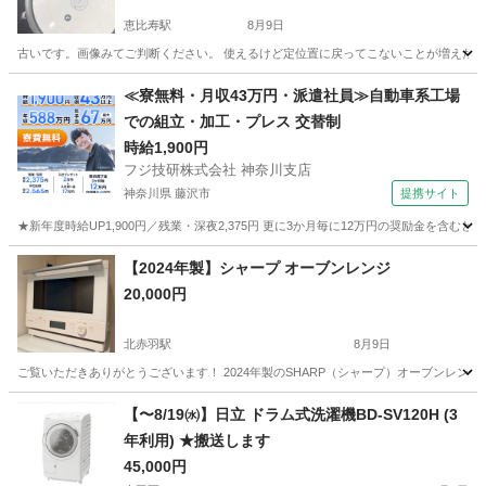
恵比寿駅
8月9日
古いです。画像みてご判断ください。 使えるけど定位置に戻ってこないことが増えた為
東京
渋谷区
恵比寿駅
生活家電
≪寮無料・月収43万円・派遣社員≫自動車系工場
での組立・加工・プレス 交替制
時給1,900円
フジ技研株式会社 神奈川支店
神奈川県 藤沢市
提携サイト
★新年度時給UP1,900円／残業・深夜2,375円 更に3か月毎に12万円の奨励金を含む
神奈川
藤沢市
その他
【2024年製】シャープ オーブンレンジ
20,000円
北赤羽駅
8月9日
ご覧いただきありがとうございます！ 2024年製のSHARP（シャープ）オーブンレンジ「
東京
板橋区
北赤羽駅
キッチン家電
【〜8/19㈬】日立 ドラム式洗濯機BD-SV120H (3
年利用) ★搬送します
45,000円