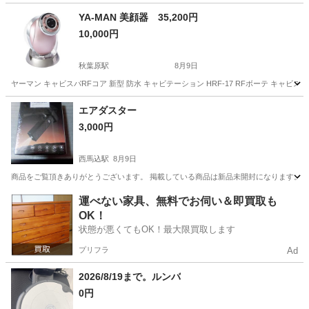
東京
品川区
立会川駅
キッチン家電
ティファール
YA-MAN 美顔器 35,200円
10,000円
秋葉原駅
8月9日
ヤーマン キャビスパRFコア 新型 防水 キャビテーション HRF-17 RFボーテ キャビスパ 3
東京
千代田区
秋葉原駅
美容家電
キャビスパ
エアダスター
3,000円
西馬込駅
8月9日
商品をご覧頂きありがとうございます。 掲載している商品は新品未開封になります。
東京
大田区
西馬込駅
その他
エアダスター
運べない家具、無料でお伺い＆即買取も
OK！
状態が悪くてもOK！最大限買取します
プリフラ
Ad
2026/8/19まで。ルンバ
0円