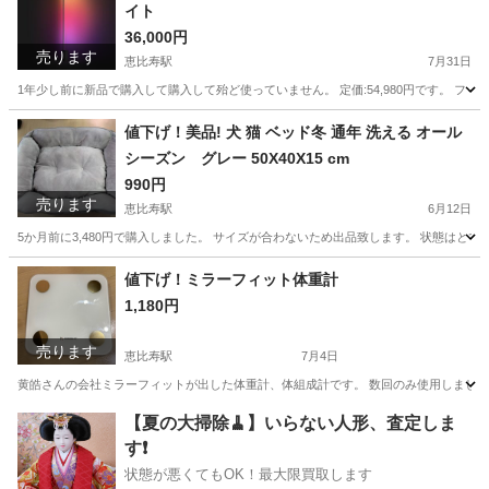
イト
36,000円
売ります
恵比寿駅
7月31日
1年少し前に新品で購入して購入して殆ど使っていません。 定価:54,980円です。 フィリップスヒュー
東京
渋谷区
恵比寿駅
プロジェクター、ホームシアター
値下げ！美品! 犬 猫 ベッド冬 通年 洗える オール
シーズン グレー 50X40X15 cm
990円
売ります
恵比寿駅
6月12日
5か月前に3,480円で購入しました。 サイズが合わないため出品致します。 状態はとても良い
東京
渋谷区
恵比寿駅
その他
オール
値下げ！ミラーフィット体重計
1,180円
売ります
恵比寿駅
7月4日
黄皓さんの会社ミラーフィットが出した体重計、体組成計です。 数回のみ使用しました。 
東京
渋谷区
恵比寿駅
美容家電
アプリ
【夏の大掃除🧹】いらない人形、査定しま
す❗️
状態が悪くてもOK！最大限買取します