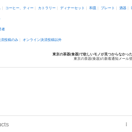
ス
コーヒー、ティー
カトラリー
ディナーセット
和皿
プレート
酒器
料
業者
決済投稿のみ
オンライン決済投稿以外
東京の茶器(食器)で欲しいモノが見つからなかっ
東京の茶器(食器)の新着通知メール