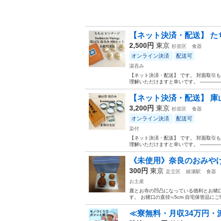
【ネット決済・配送】 た
2,500円
東京
杉並区
食器
オンライン決済
配送可
湯呑み
【ネット決済・配送】 です。 対面取引
理解いただけますと幸いです。 ------------------------
【ネット決済・配送】 庫
3,200円
東京
杉並区
食器
オンライン決済
配送可
染付
【ネット決済・配送】 です。 対面取引
理解いただけますと幸いです。 ------------------------
《未使用》奈良のおみや
300円
東京
足立区
綾瀬駅
食器
お土産
鹿とお寺の凹凸になっている徳利とお猪
す。 お猪口の直径≒5cm 自宅保管品に
≪寮無料・月収34万円・