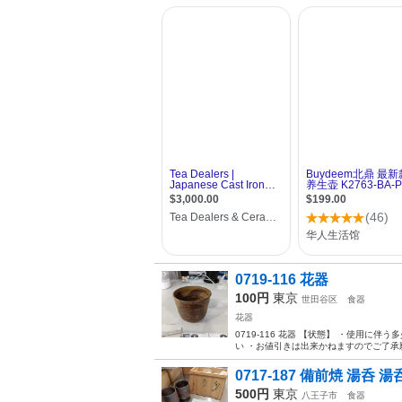
0719-116 花器
100円
東京
世田谷区
食器
花器
0719-116 花器 【状態】 ・使用
い ・お値引きは出来かねますのでご了承願
0717-187 備前焼 湯呑 
500円
東京
八王子市
食器