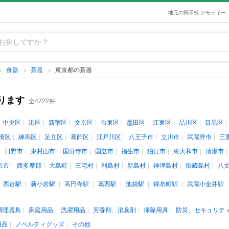
地元の掲示板 ジモティー
食器
茶器
東京都の茶器
ります
全4722件
中央区
港区
新宿区
文京区
台東区
墨田区
江東区
品川区
目黒区
橋区
練馬区
足立区
葛飾区
江戸川区
八王子市
立川市
武蔵野市
三
日野市
東村山市
国分寺市
国立市
福生市
狛江市
東大和市
清瀬市
京市
西多摩郡
大島町
三宅村
利島村
新島村
神津島村
御蔵島村
八
西台駅
新小岩駅
高円寺駅
葛西駅
池袋駅
錦糸町駅
武蔵小金井駅
調理器具
家庭用品
洗濯用品
芳香剤、消臭剤
掃除用具
防災、セキュリテ
用品
ノベルティグッズ
その他