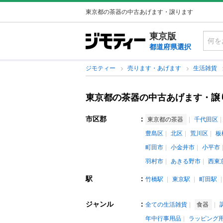
東京都の茶器の中古あげます・譲ります
東京版
都道府県選択
ジモティー
売ります・あげます
生活雑貨
東京都の茶器の中古あげます・譲
市区郡
：
東京都の茶器
千代田区
豊島区
北区
荒川区
板
町田市
小金井市
小平市
羽村市
あきる野市
西東
駅
：
竹橋駅
東京駅
町田駅
ジャンル
：
全ての生活雑貨
食器
年中行事用品
ラッピング