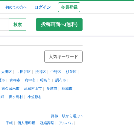
ログイン
会員登録
初めての方へ
投稿画面へ(無料)
検索
人気キーワード
大田区
世田谷区
渋谷区
中野区
杉並区
鷹市
青梅市
府中市
昭島市
調布市
東久留米市
武蔵村山市
多摩市
稲城市
丈町
青ヶ島村
小笠原村
路線・駅から選ぶ
ィ
手帳
個人用印鑑
冠婚葬祭
アルバム