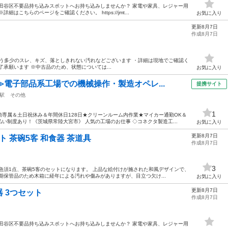
田谷区不要品持ち込みスポットへお持ち込みしませんか？ 家電や家具、レジャー用
はこちらのページをご確認ください。 https://jmt...
お気に入り
更新8月7日
作成8月7日
使用に伴う多少のスレ、キズ、落としきれない汚れなどございます ・詳細は現地でご確認く
承願います ※中古品のため、状態については...
お気に入り
≫電子部品系工場での機械操作・製造オペレ...
提携サイト
駅
その他
1
専属＆土日祝休み＆年間休日128日★クリーンルーム内作業★マイカー通勤OK＆
い制度あり！《茨城県常陸大宮市》 人気の工場のお仕事 ◇コネクタ製造工...
お気に入り
更新8月7日
ト 茶碗5客 和食器 茶道具
作成8月7日
3
急須1点、茶碗5客のセットになります。 上品な絵付けが施された和風デザインで、
期保管品のため木箱に経年による汚れや傷みがありますが、目立つ欠け...
お気に入り
更新8月7日
陶器 3つセット
作成8月7日
田谷区不要品持ち込みスポットへお持ち込みしませんか？ 家電や家具、レジャー用