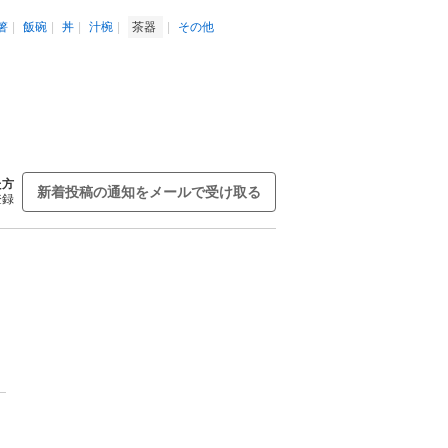
箸
飯碗
丼
汁椀
茶器
その他
た方
新着投稿の通知をメールで受け取る
登録