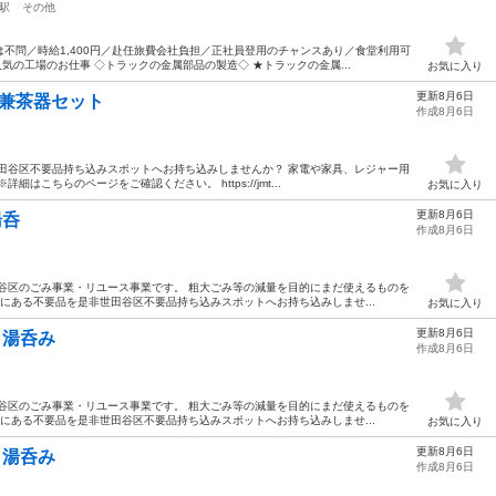
駅
その他
不問／時給1,400円／赴任旅費会社負担／正社員登用のチャンスあり／食堂利用可
気の工場のお仕事 ◇トラックの金属部品の製造◇ ★トラックの金属...
お気に入り
更新8月6日
リ器兼茶器セット
作成8月6日
田谷区不要品持ち込みスポットへお持ち込みしませんか？ 家電や家具、レジャー用
はこちらのページをご確認ください。 https://jmt...
お気に入り
更新8月6日
湯呑
作成8月6日
⾕区のごみ事業・リユース事業です。 粗⼤ごみ等の減量を⽬的にまだ使えるものを
宅にある不要品を是非世田谷区不要品持ち込みスポットへお持ち込みしませ...
お気に入り
更新8月6日
付き湯呑み
作成8月6日
⾕区のごみ事業・リユース事業です。 粗⼤ごみ等の減量を⽬的にまだ使えるものを
宅にある不要品を是非世田谷区不要品持ち込みスポットへお持ち込みしませ...
お気に入り
更新8月6日
付き湯呑み
作成8月6日