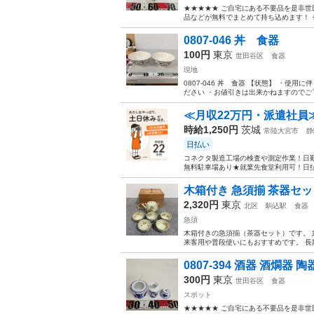
★★★★★ ご自宅にある不要品を是非世
品などが無料でまとめて持ち込めます！ ※詳細
0807-046 丼 食器
100円
東京
世田谷区
食器
現地
0807-046 丼 食器 【状態】 ・
ださい ・お値引きは出来かねますのでご了
≪月収22万円・派遣社員
時給1,250円
茨城
常陸大宮市
静
日払い
コネクタ製造工場の検査や測定作業！日勤
無料駐車場あり★就業先食堂利用可！日払
木箱付き 急須揃 茶器セッ
2,320円
東京
北区
駒込駅
食器
急須
木箱付きの急須揃（茶器セット）です。 
来客用や普段使いにもおすすめです。 長
0807-394 酒器 酒燗器 
300円
東京
世田谷区
食器
スポット
★★★★★ ご自宅にある不要品を是非世