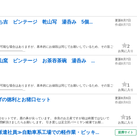
更新8月7日
ち吉 ビンテージ 乾山写 湯呑み 5個...
作成8月7日
2
も可能な場合はありますが、基本的にお値段は同じでお願いしているため、その旨ご
---------------...
お気に入り
更新8月7日
山窯 ビンテージ お茶吞茶碗 湯呑み ...
作成8月7日
1
も可能な場合はありますが、基本的にお値段は同じでお願いしているため、その旨ご
---------------...
お気に入り
更新8月6日
げの徳利とお猪口セット
作成8月6日
15
口セットです。鹿の鼻が尖っています。 奈良のお土産ですが箱は綺麗ではないで
ご理解頂けましたらお願いします。 引き渡しは足立区バーミヤン綾瀬でお願...
お気に入り
派遣社員≫自動車系工場での軽作業・ピッキ...
提携サイト