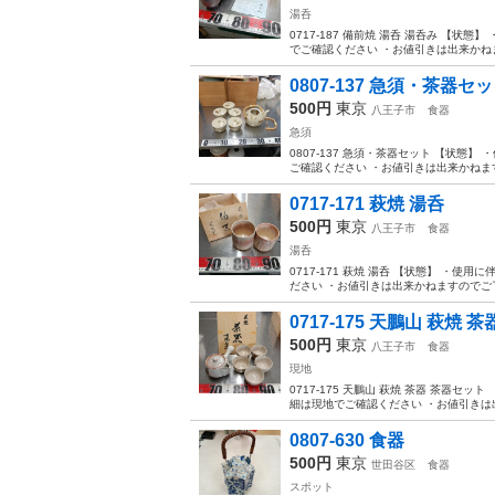
湯呑
0717-187 備前焼 湯呑 湯呑み 【
でご確認ください ・お値引きは出来かねま
0807-137 急須・茶器セ
500円
東京
八王子市
食器
急須
0807-137 急須・茶器セット 【状
ご確認ください ・お値引きは出来かねます
0717-171 萩焼 湯呑
500円
東京
八王子市
食器
湯呑
0717-171 萩焼 湯呑 【状態】 
ださい ・お値引きは出来かねますのでご了
0717-175 天鵬山 萩焼 
500円
東京
八王子市
食器
現地
0717-175 天鵬山 萩焼 茶器 茶器
細は現地でご確認ください ・お値引きは出
0807-630 食器
500円
東京
世田谷区
食器
スポット