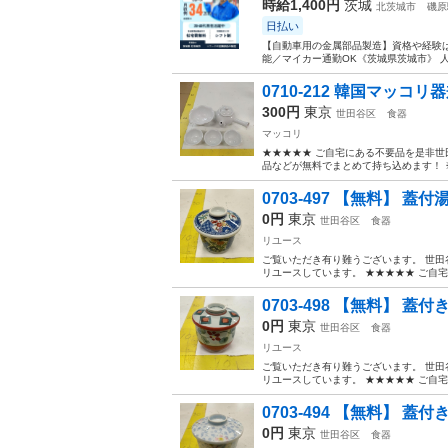
時給1,400円
茨城
北茨城市
磯原
日払い
【自動車用の金属部品製造】資格や経験は
能／マイカー通勤OK《茨城県茨城市》 人
0710-212 韓国マッコ
300円
東京
世田谷区
食器
マッコリ
★★★★★ ご自宅にある不要品を是非世
品などが無料でまとめて持ち込めます！ ※詳細
0703-497 【無料】 蓋付
0円
東京
世田谷区
食器
リユース
ご覧いただき有り難うございます。 世⽥
リユースしています。 ★★★★★ ご自
0703-498 【無料】 蓋
0円
東京
世田谷区
食器
リユース
ご覧いただき有り難うございます。 世⽥
リユースしています。 ★★★★★ ご自
0703-494 【無料】 蓋
0円
東京
世田谷区
食器