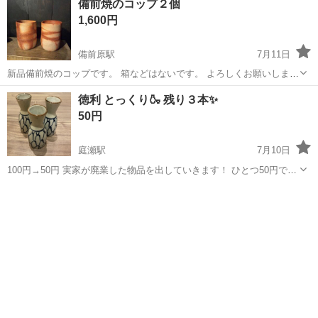
備前焼のコップ２個
いと思います。
1,600円
備前原駅
7月11日
新品備前焼のコップです。 箱などはないです。 よろしくお願いしま
す。
岡山
岡山市
備前原駅
食器
徳利 とっくり🍶 残り３本✨
50円
庭瀬駅
7月10日
100円→50円 実家が廃業した物品を出していきます！ ひとつ50円で
す。 ご希望数をコメントください(^○^) よろしくお願いいたします⋈*｡
岡山
岡山市
庭瀬駅
食器
とっくり