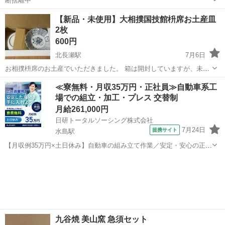
断捨離中
岡山
倉敷市
球場前駅
食器
【新品・未使用】大相撲国技館枡席お土産皿
2枚
600円
北長瀬駅
7月6日
お相撲枡席のお土産でいただきました。 箱は開封していますが、未使
用のお皿です。 外箱には傷や汚れがあります。商品状態は写真でご確
岡山
岡山市
北長瀬駅
食器
≪寮無料・月収35万円・正社員≫自動車系工
認ください。 相撲デザイン 陶器皿 約16.5㎝×深さ約4㎝ ※未使用品で
場での組立・加工・プレス 交替制
す...
月給261,000円
日研トータルソーシング株式会社
7月24日
提携サイト
水島駅
【月収例35万円×土日休み】自動車の組み立て作業／安定・安心の正社
員 自動車の組立作業 各生産ラインには最新鋭のロボットが導入されて
岡山
倉敷市
水島駅
その他
います。 専用レールに乗って流れてくる車の骨組みに、社内外の各部
品・ハンドル・足回り・ドア...
九谷焼 美山窯 急須セット