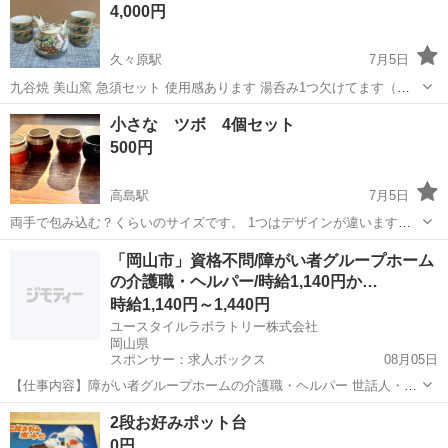
4,000円
久々原駅
7月5日
九谷焼 美山窯 急須セット 使用感あります 湯呑み1つ欠けてます（写
真4枚目） 値下げはご遠慮下さい 早島町の自宅までお願いします🙇
岡山
都窪郡
久々原駅
食器
小さな ツボ 4個セット
500円
高島駅
7月5日
両手で包み込む？くらいのサイズです。 1つはデザインが違います。
梅干しや高菜を入れたり、植物植えたり 何でもできます。
岡山
岡山市
高島駅
食器
ツボ
「岡山市」資格不問/障がい者グループホーム
の介護職・ヘルパー/時給1,140円か…
時給1,140円～1,440円
ユースタイルラボラトリー株式会社
岡山県
スポンサー：求人ボックス
08月05日
【仕事内容】障がい者グループホームの介護職・ヘルパー 世話人・生
活支援員としての業務を行っていただきます。 <主な業務内容> お食
アルバイト・パート
2段お好みポット台
事の準備 食事・入浴・就寝の支援 日常生活の相談業務 健康管理、記
0円
録 就業支援施設への送り出し など...