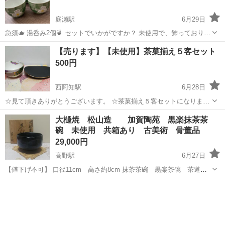
庭瀬駅
6月29日
急須🫖 湯呑み2個🍵 セットでいかがですか？ 未使用で、飾っておりま
した！
岡山
岡山市
庭瀬駅
食器
湯呑み
【売ります】【未使用】茶菓揃え５客セット
500円
西阿知駅
6月28日
☆見て頂きありがとうございます。 ☆茶菓揃え５客セットになりま
す。 ☆商品説明☆ ☆第一陶器、ちぎり絵 茶菓揃え ☆数量：各５ ☆
岡山
倉敷市
西阿知駅
食器
大樋焼 松山造 加賀陶苑 黒楽抹茶茶
茶器サイズ：直径約８．５ｃｍ、高さ約５ｃｍ ☆菓子皿サイズ：幅約
碗 未使用 共箱あり 古美術 骨董品
１４ｃｍ、...
29,000円
高野駅
6月27日
【値下げ不可】 口径11cm 高さ約8cm 抹茶茶碗 黒楽茶碗 茶道具
共箱ありますが裏側シミあり 長い間保管しておりましたが未使用 古美
岡山
津山市
高野駅
食器
抹茶茶碗
術 骨董品 他にもたくさん茶道具を出品しております ぜひご覧くださ
い♪ 他のサイトにも...