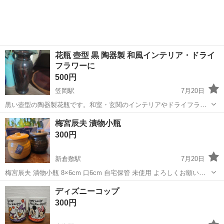
花瓶 壺型 黒 陶器製 和風インテリア・ドライ
フラワーに
500円
笠岡駅
7月20日
黒い壺型の陶器製花瓶です。和室・玄関のインテリアやドライフラワ
ーの飾り付けにどうぞ。サイズは写真でご確認ください。
岡山
笠岡市
笠岡駅
食器
梅宮辰夫 漬物小瓶
300円
新倉敷駅
7月20日
梅宮辰夫 漬物小瓶 8×6cm 口6cm 自宅保管 未使用 よろしくお願いし
ます
岡山
倉敷市
新倉敷駅
食器
ディズニーコップ
300円