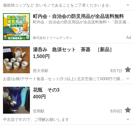
備前焼コップなど 古いモノであることをご了承くださいませ。
岡山
瀬戸内市
大富駅
食器
町内会・自治会の防災用品が全品送料無料
町内会・自治会の防災用品が全品送料無料！「防災備蓄
用品ドットコム」
Ad
株式会社ドリームデッサン
湯呑み 急須セット 茶器 ［新品］
1,500円
西大寺駅
8月7日
お皿/お椀/デザート食器···セット(3つ以上) 北京空港にて6000円で購入
しました。 なかなか日本では買えないものなのでいかがですか。 自宅
岡山
岡山市
西大寺駅
食器
急須
花瓶 その3
保管の為ご理解していただける方のみ入札をお願いいたします。 #コ
400円
ップ #湯呑...
笠岡駅
8月6日
中古品ですので、ご理解お願いします
岡山
笠岡市
笠岡駅
食器