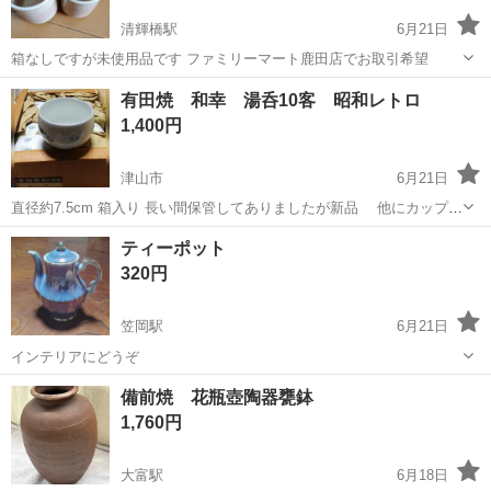
清輝橋駅
6月21日
箱なしですが未使用品です ファミリーマート鹿田店でお取引希望
岡山
岡山市
清輝橋駅
食器
有田焼 和幸 湯呑10客 昭和レトロ
1,400円
津山市
6月21日
直径約7.5cm 箱入り 長い間保管してありましたが新品 他にカップ、
グラスたくさん出品しております 同時購入はコメントいただきました
岡山
津山市
食器
湯呑
ティーポット
ら値下げいたします 他のサイトにも出品しております 突然終了する可
320円
能性がありますのでご...
笠岡駅
6月21日
インテリアにどうぞ
岡山
笠岡市
笠岡駅
食器
ティーポット
備前焼 花瓶壺陶器甕鉢
1,760円
大富駅
6月18日