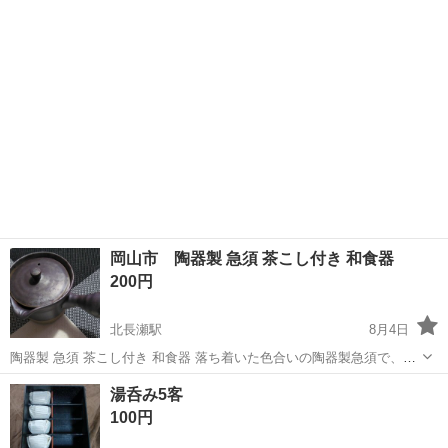
岡山市 陶器製 急須 茶こし付き 和食器
200円
北長瀬駅
8月4日
陶器製 急須 茶こし付き 和食器 落ち着いた色合いの陶器製急須で、取
り外し可能なステンレス製茶こしが付属しています。 横手急須 ご覧い
岡山
岡山市
北長瀬駅
食器
湯呑み5客
ただきありがとうございます。
100円