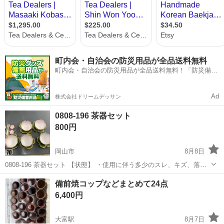
町内会・自治会の防災用品が全品送料無料
町内会・自治会の防災用品が全品送料無料！「防災備蓄
用品ドットコム」
Ad
株式会社ドリームデッサン
0808-196 茶器セット
800円
岡山市
8月8日
0808-196 茶器セット 【状態】 ・使用に伴う多少のスレ、キズ、落と
しきれない汚れなどございます ・詳細は現地でご確認ください ・お値
岡山
岡山市
食器
現地
備前焼コップなどまとめて24点
引きは出来かねますのでご了承願います ※中古品のため、状態につい
6,400円
て...
大富駅
8月7日