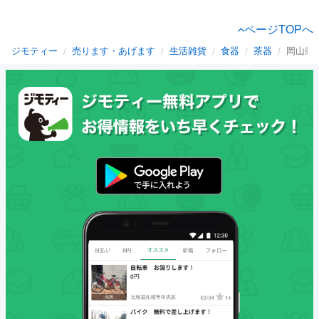
ページTOPへ
ジモティー
売ります・あげます
生活雑貨
食器
茶器
岡山県