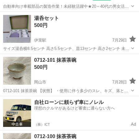
自動車向け車載部品の製造作業！未経験活躍中★20～40代の男女活躍
中！友達同士での応募OK！備品付きワンルーム寮費無料！赴任旅費会
山口
山口市
大歳駅
その他
湯呑セット
社負担！生活支援物資事前対応可◎格安食堂利用可！年間休日135日
500円
♪《山口県山口市》 人気の工...
伊里駅
7月29日
サイズ湯呑横8.5センチ 高さ5.5センチ、皿13センチ 高さ2センチ 未使
用
岡山
備前市
伊里駅
食器
湯呑
0712-101 抹茶茶碗
500円
岡山市
7月28日
0712-101 抹茶茶碗 【状態】 ・使用に伴う多少のスレ、キズ、落とし
きれない汚れなどございます ・詳細は現地でご確認ください ・お値引
岡山
岡山市
食器
抹茶茶碗
自社ローンに頼らず車にノレル
きは出来かねますのでご了承願います ※中古品のため、状態について
理想のクルマがあるけど審査に通らない方へ
は...
Ad
（株）ICT
0712-100 抹茶茶碗