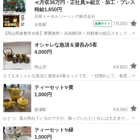
≪月収36万円・正社員≫組立・加工・プレス
使用感があります。小さな汚れが所々あります。(画像3、4枚目 )箱は
時給1,650円
劣化があります。 サイズ...
日研トータルソーシング株式会社
7月23日
提携サイト
水島駅
【岡山県倉敷市水島】寮費無料！未経験OK！自動車の組立スタッフ
《お仕事No.NS0089》 お仕事について 車の組立作業です。専用レール
岡山
倉敷市
水島駅
その他
オシャレな急須＆湯呑み5客
に乗って流れてくる車の骨組みに、車内外の各部品・ハンドル・足回
4,000円
り・ドア・シートなどの各...
岡山市
6月30日
とてもオシャレな急須と湯呑み5客セットです。一目惚れして、食器屋
さんで結構なお値段で購入しましたが、結局もったいなくて使わず仕
岡山
岡山市
食器
ティーセット✨黄
舞いでした。急須の高さは約11cm、湯呑みは約7cmの高さです。箱は
1,000円
有りません。しっかりとした手触...
庭瀬駅
6月29日
ひとつ、蓋が割れているのですが、飾っていただく分には大丈夫で
す。 我が家も、使用しておらず、飾っていました！ とてもレアなもの
岡山
岡山市
庭瀬駅
食器
ティーセット✨緑
です。 どなたかいかがですか？
1,000円