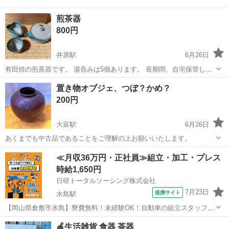
煎茶器
800円
井原駅
6月26日
有田焼の煎茶器です。 湯呑みは5個あります。 長期間、自宅保管して
いたものです。 ご了承の上、ご購入をお願いいたします。
岡山
井原市
井原駅
食器
煎茶
置き物オブジェ、つぼ？かめ？
200円
大富駅
6月26日
あくまでも中古品であることをご理解の上お願いいたします。
岡山
瀬戸内市
大富駅
食器
つぼ
≪月収36万円・正社員≫組立・加工・プレス
時給1,650円
日研トータルソーシング株式会社
7月23日
提携サイト
水島駅
【岡山県倉敷市水島】寮費無料！未経験OK！自動車の組立スタッフ
《お仕事No.NS0089》 お仕事について 車の組立作業です。専用レール
岡山
倉敷市
水島駅
その他
🍎生活雑貨 食器 茶器
に乗って流れてくる車の骨組みに、車内外の各部品・ハンドル・足回