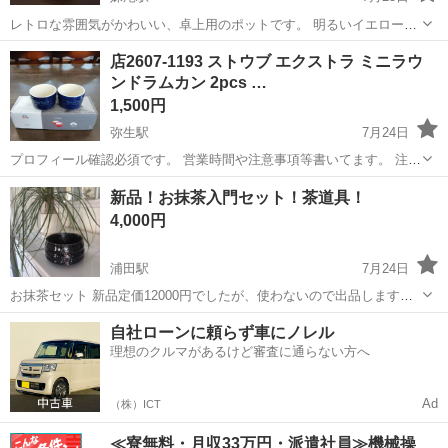
レトロな雰囲気がかわいい、卓上用のポットです。 明るいイエローカ
ラーでパッと華やかな印象になります。 ・状態：未使用・箱なし ・カ
岡山
岡山市
妹尾駅
食器
ポット
店2607-1193 ストウブ エクストラ ミニラウ
ラー：イエロー×ホワイト ・容量：450ml •サイズ:123×123×195mm •
ンドラムカン 2pcs …
耐...
1,500円
弥生駅
7月24日
プロフィール確認必須です。 営業時間や注意事項等書いてます。 注意
⚠️ 当店はリサイクルショップの為、原則として 返品・交換や修理等の
岡山
倉敷市
弥生駅
食器
新品！お抹茶入門セット！茶道具！
対応は致しかねます。 家電等に関しましては、ご購入から３日以内に
4,000円
商品の不備や故障があっ...
浦田駅
7月24日
お抹茶セット 新品定価12000円でしたが、使わないので出品します！
取りに来てくれる方
岡山
倉敷市
浦田駅
食器
自社ローンに頼らず車にノレル
理想のクルマがあるけど審査に通らない方へ
Ad
（株）ICT
≪寮無料・月収33万円・派遣社員≫機械操