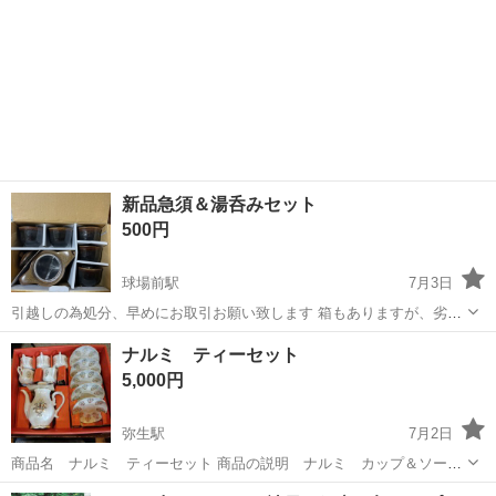
新品急須＆湯呑みセット
500円
球場前駅
7月3日
引越しの為処分、早めにお取引お願い致します 箱もありますが、劣化
ありです 断捨離の為
岡山
倉敷市
球場前駅
食器
湯呑み
ナルミ ティーセット
5,000円
弥生駅
7月2日
商品名 ナルミ ティーセット 商品の説明 ナルミ カップ＆ソーサ
ー5客 ティーポットセット パール チャイナ キズの有無 若干、
岡山
倉敷市
弥生駅
食器
ティーポット