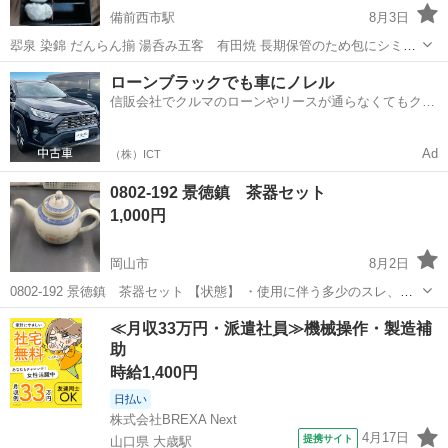
備前西市駅
8月3日
翆泉 染錦 だんらん揃 湯呑み五客 有田焼 長期保管のため包にシミ汚
れあり
岡山
岡山市
備前西市駅
食器
湯呑み
ローンブラックでも車にノレル
信販会社でクルマのローンやリースが通らなくてもクル
マをご利用いただけるサービスがあります！
Ad
（株）ICT
0802-192 景徳鎮 茶器セット
1,000円
岡山市
8月2日
0802-192 景徳鎮 茶器セット 【状態】 ・使用に伴う多少のスレ、キ
ズ、落としきれない汚れなどございます ・詳細は現地でご確認くださ
岡山
岡山市
食器
景徳
≪月収33万円・派遣社員≫機械操作・製造補
い ・お値引きは出来かねますのでご了承願います ※中古品のため、状
助
態...
時給1,400円
日払い
株式会社BREXA Next
4月17日
提携サイト
山口県 大歳駅