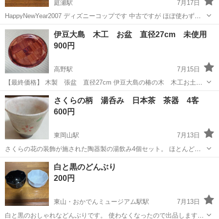
庭瀬駅
7月17日
HappyNewYear2007 ディズニーコップです 中古ですが ほぼ使わず保
管です
岡山
岡山市
庭瀬駅
食器
伊豆大島 木工 お盆 直径27cm 未使用
900円
高野駅
7月15日
【最終価格】 木製 張盆 直径27cm 伊豆大島の椿の木 木工お土
産 真ん中の椿はシールですので剥がせます 長い間保管していました
岡山
津山市
高野駅
食器
茶托
さくらの柄 湯呑み 日本茶 茶器 4客
が未使用 ご希望でしたらお盆は2枚あります コメント交渉ください 他
600円
のサイトにも出品してお...
東岡山駅
7月13日
さくらの花の装飾が施された陶器製の湯飲み4個セット。 ほとんど使
用せず、食器棚にて保管をしておりました。 長期保管のため経年の些
岡山
岡山市
東岡山駅
食器
湯呑み
白と黒のどんぶり
細な小傷や汚れ等、若干あります。 状態をご理解いただける方でお願
200円
い致します。 プロフ...
東山・おかでんミュージアム駅駅
7月13日
白と黒のおしゃれなどんぶりです。 使わなくなったので出品します。