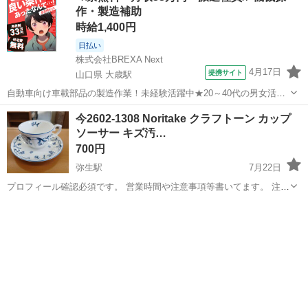
作・製造補助
時給1,400円
日払い
株式会社BREXA Next
4月17日
提携サイト
山口県 大歳駅
自動車向け車載部品の製造作業！未経験活躍中★20～40代の男女活躍
中！友達同士での応募OK！備品付きワンルーム寮費無料！赴任旅費会
山口
山口市
大歳駅
その他
今2602-1308 Noritake クラフトーン カップ
社負担！生活支援物資事前対応可◎格安食堂利用可！年間休日135日
ソーサー キズ汚…
♪《山口県山口市》 人気の工...
700円
弥生駅
7月22日
プロフィール確認必須です。 営業時間や注意事項等書いてます。 注意
⚠️ 当店はリサイクルショップの為、原則として 返品・交換や修理等の
岡山
倉敷市
弥生駅
食器
クラフトーン
対応は致しかねます。 家電等に関しましては、ご購入から３日以内に
商品の不備や故障があっ...