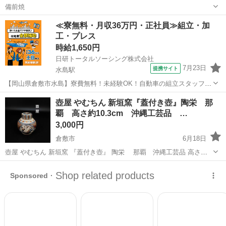
備前焼
岡山
瀬戸内市
大富駅
食器
≪寮無料・月収36万円・正社員≫組立・加
工・プレス
時給1,650円
日研トータルソーシング株式会社
7月23日
提携サイト
水島駅
【岡山県倉敷市水島】寮費無料！未経験OK！自動車の組立スタッフ
《お仕事No.NS0089》 お仕事について 車の組立作業です。専用レール
岡山
倉敷市
水島駅
その他
壺屋 やむちん 新垣窯『蓋付き壺』陶栄 那
に乗って流れてくる車の骨組みに、車内外の各部品・ハンドル・足回
覇 高さ約10.3cm 沖縄工芸品 …
り・ドア・シートなどの各...
3,000円
倉敷市
6月18日
壺屋 やむちん 新垣窯 『蓋付き壺』 陶栄 那覇 沖縄工芸品 高さ約
10.3cm 茶葉壺 船模様 ◎欠けやヒビ割れ等なくキレイな状態で
岡山
倉敷市
食器
す。 ※年代物ですので、細かいスレ等がある場合がございます。ご
了...