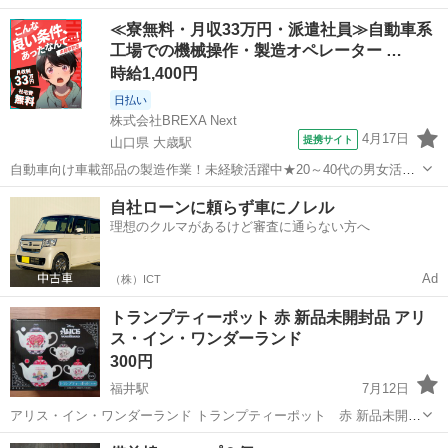
あくまでも中古品の為、神経質な方のご購入はご遠慮下さい。
岡山
岡山市
東山・おかでんミュージアム駅駅
食器
≪寮無料・月収33万円・派遣社員≫自動車系
工場での機械操作・製造オペレーター …
時給1,400円
日払い
株式会社BREXA Next
4月17日
提携サイト
山口県 大歳駅
自動車向け車載部品の製造作業！未経験活躍中★20～40代の男女活躍
中！友達同士での応募OK！備品付きワンルーム寮費無料！赴任旅費会
山口
山口市
大歳駅
その他
自社ローンに頼らず車にノレル
社負担！生活支援物資事前対応可◎格安食堂利用可！年間休日135日
理想のクルマがあるけど審査に通らない方へ
♪《山口県山口市》 人気の工...
Ad
（株）ICT
トランプティーポット 赤 新品未開封品 アリ
ス・イン・ワンダーランド
300円
福井駅
7月12日
アリス・イン・ワンダーランド トランプティーポット 赤 新品未開封
品 アミューズメント専用景品 箱に初期傷等ありますが 中身は問題な
岡山
倉敷市
福井駅
食器
ティーポット