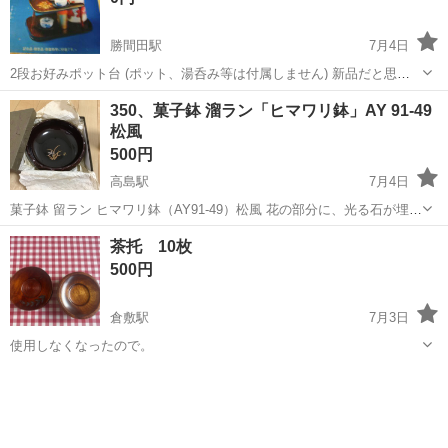
勝間田駅
7月4日
2段お好みポット台 (ポット、湯呑み等は付属しません) 新品だと思い
ますが とても古いものです
岡山
勝田郡
勝間田駅
食器
350、菓子鉢 溜ラン「ヒマワリ鉢」AY 91-49
松風
500円
高島駅
7月4日
菓子鉢 留ラン ヒマワリ鉢（AY91-49）松風 花の部分に、光る石が埋め
込まれている。 ほぼ未使用、使った記憶がない。
岡山
岡山市
高島駅
食器
菓子
茶托 10枚
500円
倉敷駅
7月3日
使用しなくなったので。
岡山
倉敷市
倉敷駅
食器
茶托