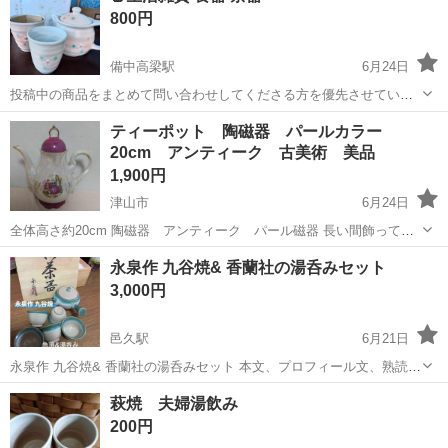
800円
り・ドア・シートなどの各...
備中高梁駅
6月24日
投稿中の商品をまとめて問い合わせしてくださる方を優先させていた
だきます。
岡山
加賀郡
備中高梁駅
食器
商品
ティーポット 陶磁器 パールカラー
20cm アンティーク 古美術 美品
1,900円
津山市
6月24日
全体高さ約20cm 陶磁器 アンティーク パール磁器 長い間飾ってい
ましたが使用していません 美品 他にたくさんアンティーク器類を出
岡山
津山市
食器
アンティーク
永泉作 九谷焼& 香蘭社の湯呑みセット
品しております ぜひご覧ください♪ 他のサイトにも出品しております
3,000円
突然終了する可能性が...
邑久駅
6月21日
永泉作 九谷焼& 香蘭社の湯呑みセット 本文、プロフィール文、熟読を
お願いいたします。 最後までスクロールよろしくです。↓↓↓ キャンセ
岡山
瀬戸内市
邑久駅
食器
永泉
萩焼 夫婦湯飲み
ルが多発しております。非常に気分悪いです！ 通報→ブロック！遠方
200円
の方、無理なら問い...