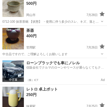
500円
岡山市
7月28日
0712-100 抹茶茶碗 【状態】 ・使用に伴う多少のスレ、キズ、落とし
きれない汚れなどございます ・詳細は現地でご確認ください ・お値引
岡山
岡山市
食器
抹茶茶碗
茶器
きは出来かねますのでご了承願います ※中古品のため、状態について
400円
は...
笠岡駅
7月26日
中古品ですので、ご理解よろしくお願いします
岡山
笠岡市
笠岡駅
食器
よろしくお願いします
ローンブラックでも車にノレル
信販会社でクルマのローンやリースが通らなくてもクル
マをご利用いただけるサービスがあります！
Ad
（株）ICT
レトロ 卓上ポット
250円
妹尾駅
7月25日