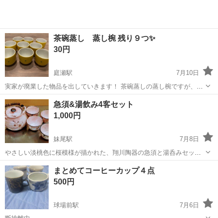
茶碗蒸し 蒸し椀 残り９つ✨
30円
庭瀬駅
7月10日
実家が廃業した物品を出していきます！ 茶碗蒸しの蒸し椀ですが、蓋
がないため、アルミやラップで代用してください。 ひとつ30円です。
岡山
岡山市
庭瀬駅
食器
茶碗蒸し
急須&湯飲み4客セット
ご希望数をコメントください(^○^) よろしくお願いいたします⋈*｡
1,000円
妹尾駅
7月8日
やさしい淡桃色に桜模様が描かれた、翔川陶器の急須と湯呑みセット
です。 急須 × 1 湯飲み茶碗 × 4 直径約8cm 高さ約5.5cm 箱無し 未使
岡山
岡山市
妹尾駅
食器
急須
まとめてコーヒーカップ４点
用品です✨ 自宅保管のため、細かな擦れ等はご了承ください。 お取
500円
引...
球場前駅
7月6日