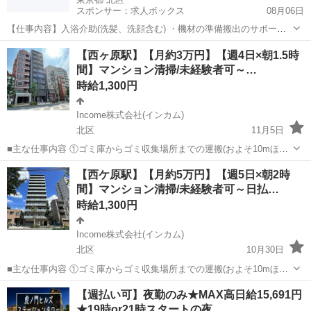
スポンサー：求人ボックス
08月06日
【仕事内容】入浴介助(洗髪、洗顔含む) ・機材の準備搬出のサポート
・従事すべき業務の変更の範囲:変更なし ・就業場所の変更の範囲:近
アルバイト・パート
【西ヶ原駅】【月約3万円】【週4日×朝1.5時
隣事業所に応援の可能性あり 雇用期間の定めあり:1年間(年度途中で入
間】マンション清掃/未経験者可～…
社の場合は年度末で更新)契約...
時給1,300円
Income株式会社(インカム)
北区
11月5日
■主な仕事内容 ①ゴミ庫からゴミ収集場所までの運搬(およそ10mほど
を１日約10個ほど) ②エントランス・エレベーター・廊下・非常階段・
東京
北区
その他
時給
【西ケ原駅】【月約5万円】【週5日×朝2時
駐車駐輪場などの共用部分と外構の清掃（時間内で可能な範囲） ③清
間】マンション清掃/未経験者可～日払…
掃結果の報告（指定...
時給1,300円
Income株式会社(インカム)
北区
10月30日
■主な仕事内容 ①ゴミ庫からゴミ収集場所までの運搬(およそ10mほど
を１日約10個ほど) ②エントランス・エレベーター・廊下・非常階段・
東京
北区
その他
時給
【週払い可】夜勤のみ★MAX高日給15,691円
駐車駐輪場などの共用部分と外構の清掃（時間内で可能な範囲） ③清
★19時or21時スタートの夜…
掃結果の報告（指定...