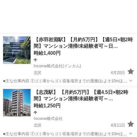
【赤羽岩淵駅】【月約5万円】【週5日×朝2時
間】マンション清掃/未経験者可～日…
時給1,400円
Income株式会社(インカム)
北区
4月20日
■主な仕事内容 ①ゴミ庫からゴミ収集場所までの運搬(およそ10mほど
を１日約10個ほど) ②エントランス・エレベーター・廊下・非常階段・
東京
北区
その他
時給
【志茂駅】 【月約5万円】【週4.5日×朝2時
駐車駐輪場などの共用部分と外構の清掃（時間内で可能な範囲） ③清
間】マンション清掃/未経験者可～…
掃結果の報告（指定...
時給1,250円
Income株式会社
北区
4月11日
■主な仕事内容 ①ゴミ庫からゴミ収集場所までの運搬(およそ10mほど