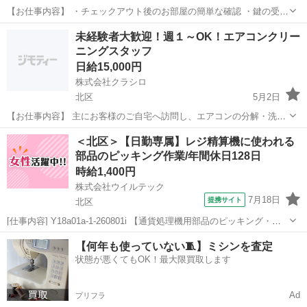
【お仕事内容】 ・チェックアウト後のお部屋の簡単な確認 ・鍵の受け
渡しやサポート ・忘れ物やちょっとした設備トラブルの確認対応 特別
東京
北区
その他
近隣
未経験者大歓迎！週１～OK！エアコンクリー
なスキルは必要ありません。未経験の方でも安心して始められるお仕
ニングスタッフ
事です。 【募集...
日給15,000円
株式会社クラシロ
北区
5月2日
【お仕事内容】 主にお客様のご自宅へ訪問し、エアコンの分解・洗浄
作業を行っていただきます！ 具体的な業務内容は以下の通りです。 ・
東京
北区
その他
エアコンクリーニングスタッフ
＜北区＞【日勤専属】レジ精算機に使われる
エアコンの動作確認 ・本体カバーやフィルターの取り外し ・専用機材
部品のピッキング作業/年間休日128日
を使用...
時給1,400円
株式会社ウイルテック
7月18日
提携サイト
北区
[仕事内容] Y18a01a-1-260801i 【通貨処理機用部品のピッキング・出
庫業務】 日々のやりがいと運動不足解消を体感できるお仕事です！ ・
東京
北区
仕分け
【何年も使っていない🧵】ミシンを査定
指示書に従い、部品棚から必要な部品をピックアップし、出庫作業を
状態が悪くてもOK！最大限買取します
行います（...
Ad
プリフラ