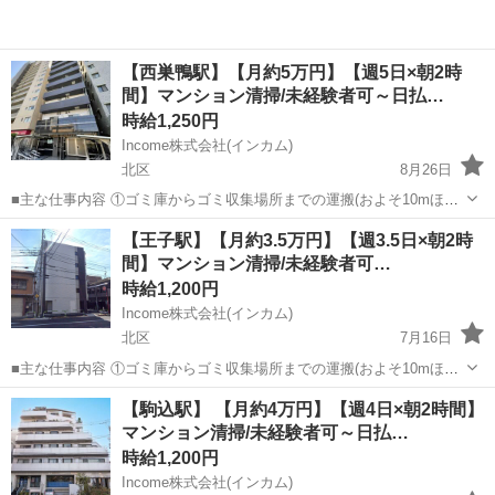
【西巣鴨駅】【月約5万円】【週5日×朝2時
間】マンション清掃/未経験者可～日払…
時給1,250円
Income株式会社(インカム)
北区
8月26日
■主な仕事内容 ①ゴミ庫からゴミ収集場所までの運搬(およそ10mほど
を１日約10個ほど) ②エントランス・エレベーター・廊下・非常階段・
東京
北区
その他
時給
【王子駅】【月約3.5万円】【週3.5日×朝2時
駐車駐輪場などの共用部分と外構の清掃（時間内で可能な範囲） ③清
間】マンション清掃/未経験者可…
掃結果の報告（指定...
時給1,200円
Income株式会社(インカム)
北区
7月16日
■主な仕事内容 ①ゴミ庫からゴミ収集場所までの運搬(およそ10mほど
を１日約10個ほど) ②エントランス・エレベーター・廊下・非常階段・
東京
北区
その他
時給
【駒込駅】 【月約4万円】【週4日×朝2時間】
駐車駐輪場などの共用部分と外構の清掃（時間内で可能な範囲） ③清
マンション清掃/未経験者可～日払…
掃結果の報告（指定...
時給1,200円
Income株式会社(インカム)