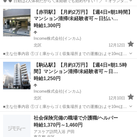
◆ ◆ 日勤は2人体制だから＼未経験でも始めやすい！／ ＜オランダヒ
ルズ森タワーで施設警備をお任せ＞ 日勤のみ＆週3日～OKの自由シフ
東京
北区
赤羽駅
警備員
【赤羽駅】【月約2万円】【週4日×朝1時間】
ト制 プライベートとの両立もバッチリ！ アクセス抜群で通勤も楽チン
マンション清掃/未経験者可～日払い…
です♪ ＼未経験ス...
時給1,300円
Income株式会社(インカム)
北区
12月12日
■主な仕事内容 ①ゴミ庫からゴミ収集場所までの運搬(およそ10mほど
を１日約10個ほど) ②エントランス・エレベーター・廊下・非常階段・
東京
北区
その他
時給
【駒込駅】【月約3万円】【週4日×朝1.5時
駐車駐輪場などの共用部分と外構の清掃（時間内で可能な範囲） ③清
間】マンション清掃/未経験者可～日…
掃結果の報告（指定...
時給1,250円
Income株式会社(インカム)
北区
12月10日
■主な仕事内容 ①ゴミ庫からゴミ収集場所までの運搬(およそ10mほど
を１日約10個ほど) ②エントランス・エレベーター・廊下・非常階段・
東京
北区
その他
時給
社会保険完備の職場で介護職/ヘルパー
駐車駐輪場などの共用部分と外構の清掃（時間内で可能な範囲） ③清
時給1,370円～1,460円
掃結果の報告（指定...
アスケア訪問入浴 戸田
東京都 北区