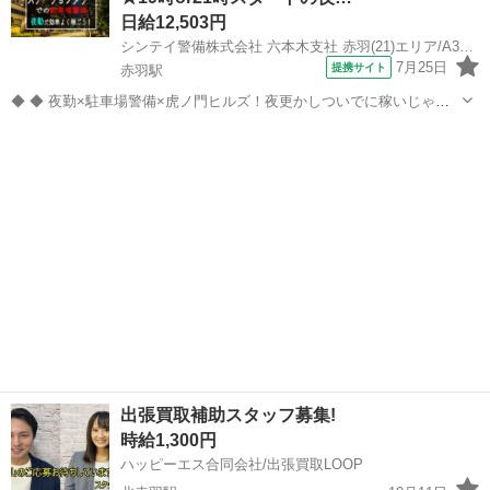
日給12,503円
シンテイ警備株式会社 六本木支社 赤羽(21)エリア/A3203200117
7月25日
提携サイト
赤羽駅
◆ ◆ 夜勤×駐車場警備×虎ノ門ヒルズ！夜更かしついでに稼いじゃお
う☆ 虎ノ門ヒルズステーションタワーの駐車場で 誘導・案内などのシ
東京
北区
赤羽駅
警備員
ンプル業務をお任せ！ 夜勤ならではの高日給だから 少ない勤務日数で
も効率的に稼げます！ ...
出張買取補助スタッフ募集!
時給1,300円
ハッピーエス合同会社/出張買取LOOP