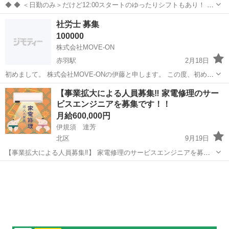
◆ ◆ ＜日勤のみ＞だけど12:00スタートのゆったりシフトもあり！ 4
パターンのシフトがあるから ライフスタイルに合わせて働ける♪ 虎ノ
東京
北区
赤羽駅
警備員
社労士 募集
門ヒルズ駅直結だから 雨でも濡れずに通勤できますよ！ ＼未経験スタ
100000
ートでも大歓迎...
株式会社MOVE-ON
赤羽駅
2月18日
初めまして。 株式会社MOVE-ONの伊藤と申します。 この度、初めて
社員の雇用を考えており 労働条件通知書、雇用契約書、社会保険届、
東京
北区
赤羽駅
その他
社労士
【事業拡大による人員募集‼️ 家電修理のサー
労働保険の手続き、所得税と住民税の手続き、法定三帳簿の作成、 給
ビスエンジニアを募集です！！
料計算など 対応できる社...
月給600,000円
伊規須 達芳
北区
9月19日
【事業拡大による人員募集‼️】 家電修理のサービスエンジニアを募集
です。 やればやるだけ収入アップ！ 正社員経験がない方でも活躍され
東京
北区
その他
営業マン
ております！ ・仕事内容 個人宅に出張。電化製品全般の修理業務を行
います！...