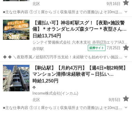
北区
9月16日
■主な仕事内容 ①ゴミ庫からゴミ収集場所までの運搬(およそ10mほど
を１日約10個ほど) ②エントランス・エレベーター・廊下・非常階段・
東京
北区
その他
時給
【週払い可】神谷町駅スグ！【夜勤×施設警
駐車駐輪場などの共用部分と外構の清掃（時間内で可能な範囲） ③清
備】＊オランダヒルズ森タワー＊夜型さん…
掃結果の報告（指定...
日給13,754円
シンテイ警備株式会社 六本木支社 赤羽(23)エリア/A3203200117
7月25日
提携サイト
赤羽駅
◆ ◆ ＼夜勤専属／総額8万円手当支給！未経験でも始めやすい施設警
備のお仕事 お仕事は20時～勤務出来るので Wワークなども両立しなが
東京
北区
赤羽駅
警備員
【駒込駅】【月約4万円】【週4日×朝2時間】
ら勤務も！ 月収27万円以上も可能♪ 安定収入で生活も安心です★ ＼未
マンション清掃/未経験者可～日払い…
経験スタートで...
時給1,250円
Income株式会社(インカム)
北区
9月5日
■主な仕事内容 ①ゴミ庫からゴミ収集場所までの運搬(およそ10mほど
を１日約10個ほど) ②エントランス・エレベーター・廊下・非常階段・
東京
北区
その他
時給
駐車駐輪場などの共用部分と外構の清掃（時間内で可能な範囲） ③清
掃結果の報告（指定...