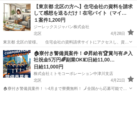
【東京都 北区の方へ】住宅会社の資料を請求
して感想を送るだけ！在宅バイト（マイ…
１案件1,200円
ジーレックスジャパン株式会社
北区
4月28日
東京都 北区の皆様。 住宅会社の資料請求サイトにアクセスし、資料
を請求していただく簡単なお仕事です。 届いたカタログやパンフレッ
東京
北区
その他
考え
🏠寮付き警備員案件！🪙昇給有🏆賞与有🎉入
トをご覧いただき、100〜150文字程度の感想をテキストで送っていた
社祝金5万円🌈副業OK💴日給11,00…
だくだけで報酬をお...
日給11,000円
株式会社ミトモコーポレーション中津川支店
北区
4月21日
🏠寮付き警備員案件！ ✨4月まで寮費無料！ 🗾全国から応募可能で
す！ 💫 岐阜中津川で「人を守る」誇りを。 👮‍♂️株式会社ミトモコーポ
東京
北区
その他
レーション 中津川支店 💴【給与】 💰日勤：11,000円～ 🌙夜勤：...