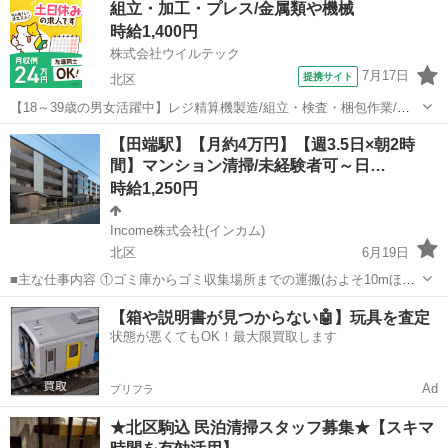
組立・加工・プレス/金属類や機械
なスキルは必要ありません。未経験の方でも安心して始められるお仕
時給1,400円
事です。 【募集...
株式会社ウイルテック
7月17日
提携サイト
北区
【18～39歳の男女活躍中】レジ精算機製造/組立・検査・梱包作業/年
間休日128日2026年度末に守谷市に工場移転予定あり 未経験歓迎精算
東京
北区
その他
【田端駅】【月約4万円】【週3.5日×朝2時
機製造検査梱包 日勤土日祝休み長期連休あり 軽作業 お仕事について
間】マンション清掃/未経験者可～日…
ATMやセルフレ...
時給1,250円
Income株式会社(インカム)
北区
6月19日
■主な仕事内容 ①ゴミ庫からゴミ収集場所までの運搬(およそ10mほど
を１日約10個ほど) ②エントランス・エレベーター・廊下・非常階段・
東京
北区
その他
時給
【箱や説明書が見つからない🤖】玩具を査定
駐車駐輪場などの共用部分と外構の清掃（時間内で可能な範囲） ③清
状態が悪くてもOK！最大限買取します
掃結果の報告（指定...
Ad
プリフラ
★北区駒込 民泊清掃スタッフ募集★【スキマ