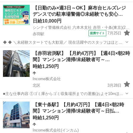
を１日約10個ほど) ②エントランス・エレベーター・廊下・非常階段・
東京
北区
その他
時給
【日勤のみ×週3日～OK】麻布台ヒルズレジ
駐車駐輪場などの共用部分と外構の清掃（時間内で可能な範囲） ③清
デンスでの駐車場警備◎未経験でも安心…
掃結果の報告（指定...
日給10,000円
シンテイ警備株式会社 六本木支社 赤羽・十条(東京)(25)エリア/A3203200117
7月25日
提携サイト
赤羽駅
◆ ◆ ＼未経験スタートでも大歓迎／ 現在活躍中のスタッフはほとん
どが未経験の方！ 20代～50歳の方が活躍しています♪ 研修制度がきっ
東京
北区
赤羽駅
警備員
【赤羽岩渕駅】 【月約4万円】【週4日×朝2時
ちり整っているから 警備についてもイチから学べます★ ＼入社祝い金
間】マンション清掃/未経験者可～…
総額5万円／支...
時給1,250円
Income株式会社
北区
3月28日
■主な仕事内容 ①ゴミ庫からゴミ収集場所までの運搬(およそ10mほど
を１日約10個ほど) ②エントランス・エレベーター・廊下・非常階段・
東京
北区
その他
時給
【東十条駅】【月約4万円】【週4日×朝2時
駐車駐輪場などの共用部分と外構の清掃（時間内で可能な範囲） ③清
間】マンション清掃/未経験者可～日払…
掃結果の報告（指定...
時給1,250円
Income株式会社(インカム)