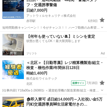
ーディネートを行ないます。 <仕事例> 指定訪問介護の利用申込みに
フ・交通誘導警備
関わる調整 訪問介護計画書の作成、説明...
日給7,000円
アットウィルセキュリティ株式会社
赤羽駅
6月9日
短時間勤務キャンペーン！！今がチャンス！！ ハーフ勤務のみ希望の
方限定 4時間勤務で7000円支給！なんと当日振込OK！！ 勤務時間は4
東京
北区
赤羽駅
その他
スタッフ
【何年も使っていない🧵】ミシンを査定
時間でほとんどの現場平均2時間で終わります。 なんと現場によって
状態が悪くてもOK！最大限買取します
は30分もかから...
Ad
プリフラ
＜北区＞【日勤専属】レジ精算機製造/組立・
検査・梱包作業/年間休日128日
時給1,400円
株式会社ウイルテック
7月18日
提携サイト
北区
[仕事内容] Y18a00a-1-260801i ＜通貨処理機の製造業務/組立・検査・
梱包・運搬＞ 工場内で通貨処理機（レジ精算機）を製造するお仕事で
東京
北区
工場
🏠即入寮可 💰日給14,000円～入社祝い金5万
す。 下記複数の工程の中から、いずれかを専属でお任せします。 ▼ユ
円💴交通誘導員🚧生活家電付きの…
ニッ...