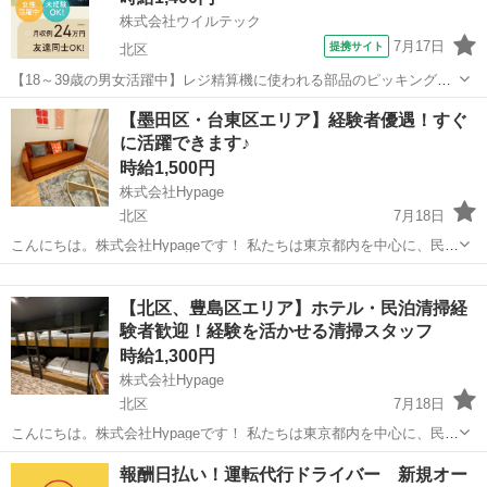
株式会社ウイルテック
7月17日
提携サイト
北区
【18～39歳の男女活躍中】レジ精算機に使われる部品のピッキング作
業/年間休日128日2026年度末に守谷市に工場移転予定あり 日勤土日祝
東京
北区
その他
【墨田区・台東区エリア】経験者優遇！すぐ
休み髪色自由ピアスOK 部品ピッキング軽作業 未経験歓迎 お仕事につ
に活躍できます♪
いて 年々右肩上...
時給1,500円
株式会社Hypage
北区
7月18日
こんにちは。株式会社Hypageです！ 私たちは東京都内を中心に、民
泊・ホテルの清掃を行っています。 「ただ清掃する」のではなく、お
東京
北区
その他
客様が気持ちよく過ごせる空間づくりを 大切にしています。 現在、管
【北区、豊島区エリア】ホテル・民泊清掃経
理物件の増...
験者歓迎！経験を活かせる清掃スタッフ
時給1,300円
株式会社Hypage
北区
7月18日
こんにちは。株式会社Hypageです！ 私たちは東京都内を中心に、民
泊・ホテルの清掃を行っています。 「ただ清掃する」のではなく、お
東京
北区
その他
スタッフ
報酬日払い！運転代行ドライバー 新規オー
客様が気持ちよく過ごせる空間づくりを 大切にしています。 現在、管