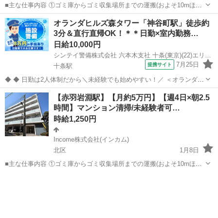
■主な仕事内容 ①ゴミ庫からゴミ収集場所までの運搬(およそ10mほど
を１日約10個ほど) ②エントランス・エレベーター・廊下・非常階段・
東京
北区
その他
時給
オランダヒルズ森タワー「神谷町駅」徒歩約
駐車駐輪場などの共用部分と外構の清掃（時間内で可能な範囲） ③清
3分＆直行直帰OK！＊＊日勤×室内勤務…
掃結果の報告（指定...
日給10,000円
シンテイ警備株式会社 六本木支社 十条(東京)(22)エリア/A3203200117
7月25日
提携サイト
十条駅
◆ ◆ 日勤は2人体制だから＼未経験でも始めやすい！／ ＜オランダヒ
ルズ森タワーで施設警備をお任せ＞ 日勤のみ＆週3日～OKの自由シフ
東京
北区
十条駅
警備員
【赤羽岩淵駅】【月約5万円】【週4日×朝2.5
ト制 プライベートとの両立もバッチリ！ アクセス抜群で通勤も楽チン
時間】マンション清掃/未経験者可…
です♪ ＼未経験ス...
時給1,250円
Income株式会社(インカム)
北区
1月8日
■主な仕事内容 ①ゴミ庫からゴミ収集場所までの運搬(およそ10mほど
を１日約10個ほど) ②エントランス・エレベーター・廊下・非常階段・
東京
北区
その他
時給
駐車駐輪場などの共用部分と外構の清掃（時間内で可能な範囲） ③清
掃結果の報告（指定...