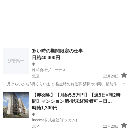
寒い時の期間限定の仕事
日給40,000円
株式会社ヴィーナス
北区
12月24日
11月ぐらいから3月くらいまで 発生時のお仕事 清掃や消毒、補助作業
になります。 防護服着用、 人材集めれる方もいらっしゃったらご連絡
東京
北区
その他
時給
【赤羽駅】【月約5.5万円】【週5日×朝2時
ください。 人のお役に立てる仕事がしたい人 1日最大40,000円以上 ...
間】マンション清掃/未経験者可～日…
時給1,300円
Income株式会社(インカム)
北区
12月20日