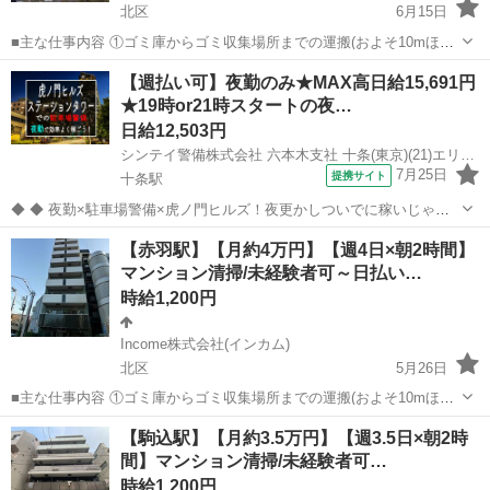
北区
6月15日
■主な仕事内容 ①ゴミ庫からゴミ収集場所までの運搬(およそ10mほど
を１日約10個ほど) ②エントランス・エレベーター・廊下・非常階段・
東京
北区
その他
時給
【週払い可】夜勤のみ★MAX高日給15,691円
駐車駐輪場などの共用部分と外構の清掃（時間内で可能な範囲） ③清
★19時or21時スタートの夜…
掃結果の報告（指定...
日給12,503円
シンテイ警備株式会社 六本木支社 十条(東京)(21)エリア/A3203200117
7月25日
提携サイト
十条駅
◆ ◆ 夜勤×駐車場警備×虎ノ門ヒルズ！夜更かしついでに稼いじゃお
う☆ 虎ノ門ヒルズステーションタワーの駐車場で 誘導・案内などのシ
東京
北区
十条駅
警備員
【赤羽駅】【月約4万円】【週4日×朝2時間】
ンプル業務をお任せ！ 夜勤ならではの高日給だから 少ない勤務日数で
マンション清掃/未経験者可～日払い…
も効率的に稼げます！ ...
時給1,200円
Income株式会社(インカム)
北区
5月26日
■主な仕事内容 ①ゴミ庫からゴミ収集場所までの運搬(およそ10mほど
を１日約10個ほど) ②エントランス・エレベーター・廊下・非常階段・
東京
北区
その他
時給
【駒込駅】【月約3.5万円】【週3.5日×朝2時
駐車駐輪場などの共用部分と外構の清掃（時間内で可能な範囲） ③清
間】マンション清掃/未経験者可…
掃結果の報告（指定...
時給1,200円