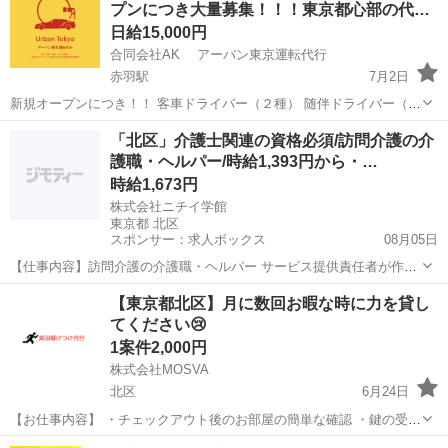
プンにつき大量募集！！！東京都心部の代…
理物件の増...
日給15,000円
合同会社AK アーバン東京運転代行
赤羽駅
7月2日
新規オープンにつき！！ 客車ドライバー（２種） 随伴ドライバー（１
種） 大量募集中です！ みんなでガッツリ稼ぎま笑！ 客車ドライバー
東京
北区
赤羽駅
その他
ハイヤー
「北区」介護士関連の資格必須/訪問介護の介
（２種）15,000円〜25,000円以上可能！ 随伴ドライバー（１種）...
護職・ヘルパー/時給1,393円から・…
時給1,673円
株式会社ニチイ学館
東京都 北区
スポンサー：求人ボックス
08月05日
【仕事内容】訪問介護の介護職・ヘルパー サービス提供責任者が作成
した訪問介護計画書をもとに決められた内容と時間でサービス提供す
アルバイト・パート
【東京都北区】月に数回お暇な時に力を貸し
るお仕事です。 業務内容は、在宅での生活を支えるために必要な生活
てください😢
支援(調理・洗濯・生活必需品の買い物、掃...
1案件2,000円
株式会社MOSVA
北区
6月24日
【お仕事内容】 ・チェックアウト後のお部屋の簡単な確認 ・鍵の受け
渡しやサポート ・忘れ物やちょっとした設備トラブルの確認対応 特別
東京
北区
その他
近隣