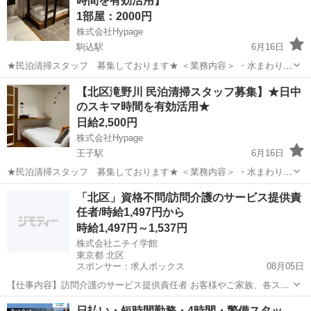
時間を有効活用】
1部屋：2000円
株式会社Hypage
駒込駅
6月16日
★民泊清掃スタッフ 募集しております★ ＜業務内容＞ ・水まわり清
掃・補充 ・ベッドメイキング ・床掃除 ・清掃後のチェック 👉こんな
東京
北区
駒込駅
その他
スタッフ
【北区滝野川 民泊清掃スタッフ募集】★日中
方にオススメ ▫️ 10:00〜17:00時の間で空き時間が...
のスキマ時間を有効活用★
日給2,500円
株式会社Hypage
王子駅
6月16日
★民泊清掃スタッフ 募集しております★ ＜業務内容＞ ・水まわり清
掃・補充 ・ベッドメイキング ・床掃除 ・清掃後のチェック 👉こんな
東京
北区
王子駅
その他
スタッフ
「北区」資格不問/訪問介護のサービス提供責
方にオススメ ▫️ 10:00〜17:00時の間で空き時間が...
任者/時給1,497円から
時給1,497円～1,537円
株式会社ニチイ学館
東京都 北区
スポンサー：求人ボックス
08月05日
【仕事内容】訪問介護のサービス提供責任者 お客様やご家族、各スタ
ッフ、関連事業所との連絡調整業務を通じてサービス全般に関わるコ
アルバイト・パート
日払い・短時間勤務・4時間・警備スタッ