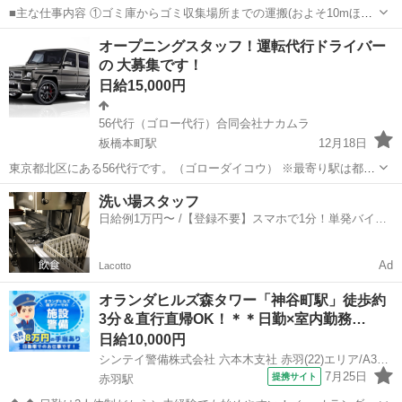
■主な仕事内容 ①ゴミ庫からゴミ収集場所までの運搬(およそ10mほど
を１日約10個ほど) ②エントランス・エレベーター・廊下・非常階段・
東京
北区
その他
時給
オープニングスタッフ！運転代行ドライバー
駐車駐輪場などの共用部分と外構の清掃（時間内で可能な範囲） ③清
の 大募集です！
掃結果の報告（指定...
日給15,000円
56代行（ゴロー代行）合同会社ナカムラ
板橋本町駅
12月18日
東京都北区にある56代行です。（ゴローダイコウ） ※最寄り駅は都営
三田線板橋本町駅です。 9月より営業予定です。 営業時間は夜8時から
東京
北区
板橋本町駅
その他
給料
洗い場スタッフ
翌朝5時ごろまでですが 応相談可です。 報酬は完全出来高制で1万...
日給例1万円〜 /【登録不要】スマホで1分！単発バイト
一括検索✨
Ad
Lacotto
オランダヒルズ森タワー「神谷町駅」徒歩約
3分＆直行直帰OK！＊＊日勤×室内勤務…
日給10,000円
シンテイ警備株式会社 六本木支社 赤羽(22)エリア/A3203200117
7月25日
提携サイト
赤羽駅