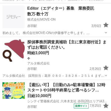
コンサプリメントを紹介するお仕事です。 しっかりとした研修がある
東京
北区
その他
時給
Editor（エディター）募集 業務委託
ので、安心してお仕事を始められます。 勤務地は渋谷、新宿、赤坂な
数万-数十万
ど、通いやすい場所で働け...
株式会社MOVE-ON
赤羽駅
3月6日
初めまして。 株式会社MOVE-ONの伊藤修平と申します。
https://www.moveon-inc.jp/ こちら弊社のホームページになります。 私
東京
北区
赤羽駅
その他
業務委託
探偵事務所調査員補助【主に東京都付近】ま
自身、会社の代表とディレクターを主にしております。 ...
ずはお電話ください。
時給3,000円
アルタ株式会社
赤羽駅
2月26日
アルタ株式会社 採用担当：葛井 ０８０－３８２８－２５１４ まずは
上記電話番号にて業務内容の詳細をお伝えいたします。 ☆★☆メッセ
東京
北区
赤羽駅
その他
調査員
【週払い可】【日勤のみ×駐車場警備】12時
ージでの質問・応募は対応しておりません。☆★☆ ★業務内容： ・案
スタートや16時半終業など選べるシフ…
件が入った際に...
日給10,000円
シンテイ警備株式会社 六本木支社 赤羽(20)エリア/A3203200117
7月25日
提携サイト
赤羽駅