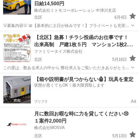
日給14,500円
株式会社ミトモコーポレーション 中津川支店
北区
6月4日
💡募集内容💡 📅【基本的に土日が休みです！】プライベートも充実の
車両誘導スタッフ！ 🗾全国から応募が可能！遠方からのご応募も大歓
東京
北区
その他
【北区】急募！チラシ投函のお仕事です！
迎！ 🚧愛知県常滑市で車両運転に特化した警備員募集！ 🏠寮完備で
出来高制 戸建1枚５円 マンション1枚2.５円
即入寮OK 🔰未経験で...
ファミリータイズ株式会社
北区
5月16日
この度は、数ある求人の中から 弊社求人をご覧いただきありがとうご
ざいます！ 今回皆様にお願いしたい業務は、指定地区への手紙投函の
東京
北区
その他
チラシ
【箱や説明書が見つからない🤖】玩具を査定
お仕事です。 当社のチラシをお好きな時間に、ご自宅周辺に配布して
状態が悪くてもOK！最大限買取します
いただくだけの簡単なお仕事です...
Ad
プリフラ
月に数回お暇な時に力を貸してください😢
１案件2,000円
株式会社MOSVA
北区
5月13日