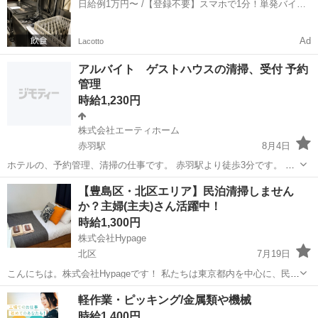
日給例1万円〜 /【登録不要】スマホで1分！単発バイト
掃結果の報告（指定...
一括検索✨
Ad
Lacotto
アルバイト ゲストハウスの清掃、受付 予約
管理
時給1,230円
株式会社エーティホーム
赤羽駅
8月4日
ホテルの、予約管理、清掃の仕事です。 赤羽駅より徒歩3分です。 主
に外国人のお客様です。 お客様がチェックアウト後の客室清掃のお仕
東京
北区
赤羽駅
その他
ゲストハウス
【豊島区・北区エリア】民泊清掃しません
事です。 シーツ交換、ごみ回収、バストイレの清掃等です。 未経験の
か？主婦(主夫)さん活躍中！
方でも丁寧...
時給1,300円
株式会社Hypage
北区
7月19日
こんにちは。株式会社Hypageです！ 私たちは東京都内を中心に、民
泊・ホテルの清掃を行っています。 「ただ清掃する」のではなく、お
東京
北区
その他
近隣
軽作業・ピッキング/金属類や機械
客様が気持ちよく過ごせる空間づくりを 大切にしています。 現在、管
時給1,400円
理物件の増...