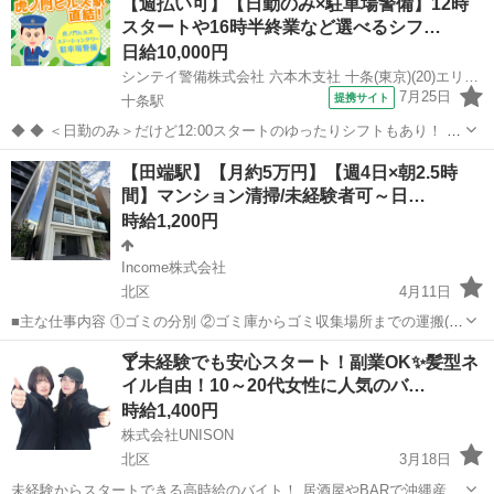
【週払い可】【日勤のみ×駐車場警備】12時
駐車駐輪場などの共用部分と外構の清掃（時間内で可能な範囲） ③清
スタートや16時半終業など選べるシフ…
掃結果の報告（指定...
日給10,000円
シンテイ警備株式会社 六本木支社 十条(東京)(20)エリア/A3203200117
7月25日
提携サイト
十条駅
◆ ◆ ＜日勤のみ＞だけど12:00スタートのゆったりシフトもあり！ 4
パターンのシフトがあるから ライフスタイルに合わせて働ける♪ 虎ノ
東京
北区
十条駅
警備員
【田端駅】【月約5万円】【週4日×朝2.5時
門ヒルズ駅直結だから 雨でも濡れずに通勤できますよ！ ＼未経験スタ
間】マンション清掃/未経験者可～日…
ートでも大歓迎...
時給1,200円
Income株式会社
北区
4月11日
■主な仕事内容 ①ゴミの分別 ②ゴミ庫からゴミ収集場所までの運搬(お
よそ10mほどを１日約10個ほど) ③エントランス・エレベーター・廊
東京
北区
その他
時給
🍸未経験でも安心スタート！副業OK✨髪型ネ
下・非常階段・駐車駐輪場などの共用部分と外構の清掃（時間内で可
イル自由！10～20代女性に人気のバ…
能な範囲） ④清掃...
時給1,400円
株式会社UNISON
北区
3月18日
未経験からスタートできる高時給のバイト！ 居酒屋やBARで沖縄産ウ