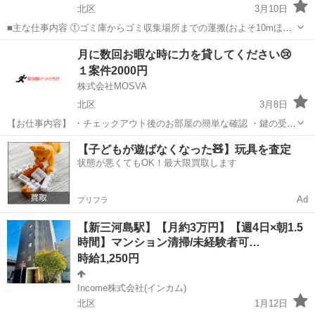
北区
3月10日
■主な仕事内容 ①ゴミ庫からゴミ収集場所までの運搬(およそ10mほど
を１日約10個ほど) ②エントランス・エレベーター・廊下・非常階段・
東京
北区
その他
時給
月に数回お暇な時に力を貸してください😢
駐車駐輪場などの共用部分と外構の清掃（時間内で可能な範囲） ③清
１案件2000円
掃結果の報告（指定...
株式会社MOSVA
北区
3月8日
【お仕事内容】 ・チェックアウト後のお部屋の簡単な確認 ・鍵の受け
渡しやサポート ・忘れ物やちょっとした設備トラブルの確認対応 特別
東京
北区
その他
近隣
【子どもが遊ばなくなった🧸】玩具を査定
なスキルは必要ありません。未経験の方でも安心して始められるお仕
状態が悪くてもOK！最大限買取します
事です。 【募集...
Ad
プリフラ
【新三河島駅】【月約3万円】【週4日×朝1.5
時間】マンション清掃/未経験者可…
時給1,250円
Income株式会社(インカム)
北区
1月12日