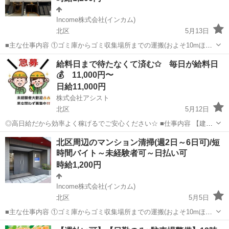
Income株式会社(インカム)
北区
5月13日
■主な仕事内容 ①ゴミ庫からゴミ収集場所までの運搬(およそ10mほど
を１日約10個ほど) ②エントランス・エレベーター・廊下・非常階段・
東京
北区
その他
時給
給料日まで待たなくて済む✩ 毎日が給料日
駐車駐輪場などの共用部分と外構の清掃（時間内で可能な範囲） ③清
💰 11,000円〜
掃結果の報告（指定...
日給11,000円
株式会社アシスト
北区
5月12日
◎高日給だから効率よく稼げるでご安心ください☆ ■仕事内容 【建設
現場での解体や雑工等のお仕事】 ＊大型の機械や設備などを建設物の
東京
北区
その他
給料日
北区周辺のマンション清掃(週2日～6日可)/短
内外部に運搬、設置、解体 ＊将来独立することもできるくらい十分可
時間バイト～未経験者可～日払い可
能な技術が身に付き...
時給1,200円
Income株式会社(インカム)
北区
5月5日
■主な仕事内容 ①ゴミ庫からゴミ収集場所までの運搬(およそ10mほど
を１日約10個ほど) ②エントランス・エレベーター・廊下・非常階段・
東京
北区
その他
時給