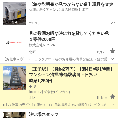
【箱や説明書が見つからない🤖】玩具を査定
状態が悪くてもOK！最大限買取します
Ad
プリフラ
月に数回お暇な時に力を貸してください😢
１案件2000円
株式会社MOSVA
北区
8月7日
【お仕事内容】 ・チェックアウト後のお部屋の簡単な確認 ・鍵の受け
渡しやサポート ・忘れ物やちょっとした設備トラブルの確認対応 特別
東京
北区
その他
近隣
【王子駅】【月約2万円】【週4日×朝1時間】
なスキルは必要ありません。未経験の方でも安心して始められるお仕
マンション清掃/未経験者可～日払い…
事です。 【募集...
時給1,250円
Income株式会社(インカム)
北区
8月5日
■主な仕事内容 ①ゴミ庫からゴミ収集場所までの運搬(およそ10mほど
を１日約10個ほど) ②エントランス・エレベーター・廊下・非常階段・
東京
北区
その他
時給
洗い場スタッフ
駐車駐輪場などの共用部分と外構の清掃（時間内で可能な範囲） ③清