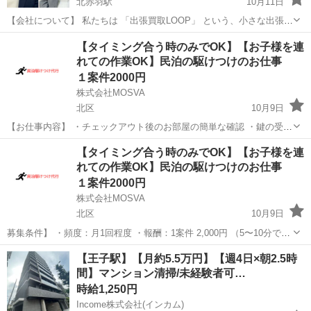
北赤羽駅
10月11日
【会社について】 私たちは 「出張買取LOOP」 という、小さな出張買
取の会社です。 社員2名、パート4名で運営しており、アットホームな
東京
北区
北赤羽駅
その他
出張買取
【タイミング合う時のみでOK】【お子様を連
雰囲気が特徴です。 人間関係で悩むことは少なく、安心して働ける環
れての作業OK】民泊の駆けつけのお仕事
境です。 【...
１案件2000円
株式会社MOSVA
北区
10月9日
【お仕事内容】 ・チェックアウト後のお部屋の簡単な確認 ・鍵の受け
渡しやサポート ・忘れ物やちょっとした設備トラブルの確認対応 特別
東京
北区
その他
応募方法
【タイミング合う時のみでOK】【お子様を連
なスキルは必要ありません。未経験の方でも安心して始められるお仕
れての作業OK】民泊の駆けつけのお仕事
事です。 【...
１案件2000円
株式会社MOSVA
北区
10月9日
募集条件】 ・頻度：月1回程度 ・報酬：1案件 2,000円 （5〜10分で終
わる作業でも2,000円の報酬をお支払いします。） ・勤務地より徒歩
東京
北区
その他
応募方法
【王子駅】【月約5.5万円】【週4日×朝2.5時
10分以内 ・勤務地：東京都 北区田端１丁目13-13 【こん...
間】マンション清掃/未経験者可…
時給1,250円
Income株式会社(インカム)