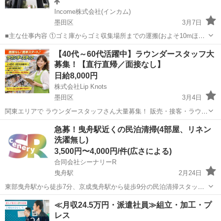
Income株式会社(インカム)
墨田区
3月7日
■主な仕事内容 ①ゴミ庫からゴミ収集場所までの運搬(およそ10mほど
を１日約10個ほど) ②エントランス・エレベーター・廊下・非常階段・
東京
墨田区
その他
時給
【40代～60代活躍中】ラウンダースタッフ大
駐車駐輪場などの共用部分と外構の清掃（時間内で可能な範囲） ③清
募集！【直行直帰／面接なし】
掃結果の報告（指定...
日給8,000円
株式会社Lip Knots
墨田区
3月4日
関東エリアで ラウンダースタッフさん大量募集！ 販売・接客・ラウン
ダー経験を活かして、 自分のペースで働けるお仕事です。 ◆ お仕事
東京
墨田区
その他
急募！曳舟駅近くの民泊清掃(4部屋、リネン
内容 スーパー・ドラッグストアなど 担当店舗を訪問し、売場づ...
洗濯無し)
3,500円〜4,000円/件(広さによる)
合同会社シーナリーR
曳舟駅
2月24日
東部曳舟駅から徒歩7分、京成曳舟駅から徒歩9分の民泊清掃スタッフ
を募集致します。 4部屋有り、全て25平米〜30平米弱の広さです。 チ
東京
墨田区
曳舟駅
その他
スタッフ
≪月収24.5万円・派遣社員≫組立・加工・プ
ェックアウト10:00、チェックインが15:00なので、基本的にはこの時
レス
間帯でお願いしてい...