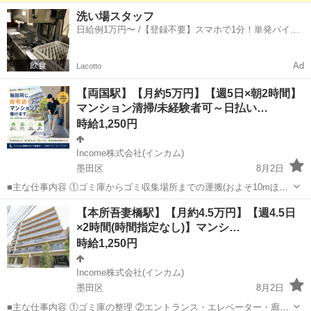
た民泊施設の清掃をお任せできる専属スタッフを募集しています。 作
東京
墨田区
京成曳舟駅
その他
スタッフ
洗い場スタッフ
業は基本的に お一人での担当 となるため、☆お子様連れでの作業も歓
日給例1万円〜 /【登録不要】スマホで1分！単発バイト
迎☆しています。...
一括検索✨
Ad
Lacotto
【両国駅】【月約5万円】【週5日×朝2時間】
マンション清掃/未経験者可～日払い…
時給1,250円
Income株式会社(インカム)
墨田区
8月2日
■主な仕事内容 ①ゴミ庫からゴミ収集場所までの運搬(およそ10mほど
を１日約10個ほど) ②エントランス・エレベーター・廊下・非常階段・
東京
墨田区
その他
Web
【本所吾妻橋駅】【月約4.5万円】【週4.5日
駐車駐輪場などの共用部分と外構の清掃（時間内で可能な範囲） ③清
×2時間(時間指定なし)】マンシ…
掃結果の報告（指定...
時給1,250円
Income株式会社(インカム)
墨田区
8月2日
■主な仕事内容 ①ゴミ庫の整理 ②エントランス・エレベーター・廊