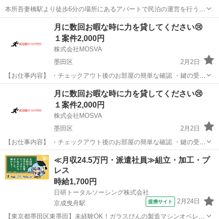
本所吾妻橋駅より徒歩6分の場所にあるアパートで民泊の運営を行うこ
とになりました。 この物件の専属の清掃スタッフを募集いたします。
東京
墨田区
本所吾妻橋駅
その他
スタッフ
月に数回お暇な時に力を貸してください😢
募集は清掃業者さんではなく、個人の方とさせていただきます。 過去
１案件2,000円
に清掃業者様にお願い...
株式会社MOSVA
墨田区
2月2日
【お仕事内容】 ・チェックアウト後のお部屋の簡単な確認 ・鍵の受け
渡しやサポート ・忘れ物やちょっとした設備トラブルの確認対応 特別
東京
墨田区
その他
近隣
月に数回お暇な時に力を貸してください😢
なスキルは必要ありません。未経験の方でも安心して始められるお仕
１案件2,000円
事です。 ...
株式会社MOSVA
墨田区
2月2日
【お仕事内容】 ・チェックアウト後のお部屋の簡単な確認 ・鍵の受け
渡しやサポート ・忘れ物やちょっとした設備トラブルの確認対応 特別
東京
墨田区
その他
近隣
≪月収24.5万円・派遣社員≫組立・加工・プ
なスキルは必要ありません。未経験の方でも安心して始められるお仕
レス
事です。 ...
時給1,700円
日研トータルソーシング株式会社
2月24日
提携サイト
京成曳舟駅
【東京都墨田区東墨田】未経験OK！ガラスびんの製造マシンオペレー