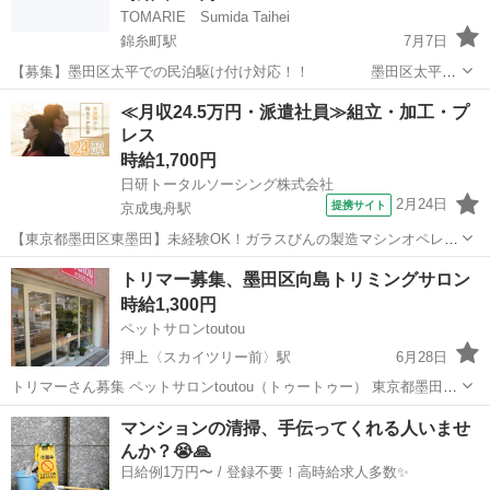
TOMARIE Sumida Taihei
錦糸町駅
7月7日
【募集】墨田区太平での民泊駆け付け対応！！ 墨田区太平に
ある民泊施設の対応をしてくださる方を募集しています！ ◆募集条件
東京
墨田区
錦糸町駅
その他
臨時収入
≪月収24.5万円・派遣社員≫組立・加工・プ
以下のいずれかに当てはまる方を歓迎します。 ・墨田区太平徒歩10分
レス
圏内にご自宅がある方...
時給1,700円
日研トータルソーシング株式会社
2月24日
提携サイト
京成曳舟駅
【東京都墨田区東墨田】未経験OK！ガラスびんの製造マシンオペレー
ター《お仕事No.5A1226-JS》 お仕事について ガラスびんの製造マシ
東京
墨田区
京成曳舟駅
その他
トリマー募集、墨田区向島トリミングサロン
ンオペレーターです。機械操作および定期的に金型に油を塗る作業、
時給1,300円
製造されたガラスびん...
ペットサロンtoutou
押上〈スカイツリー前〉駅
6月28日
トリマーさん募集 ペットサロンtoutou（トゥートゥー） 東京都墨田区
向島２−１８−７ ０３−３８２９−５５３４ 半蔵門線押上駅徒歩８分 勤
東京
墨田区
押上〈スカイツリー前〉駅
その他
マンションの清掃、手伝ってくれる人いませ
務日数 週４〜５日（平日、火曜定休） 勤務時間 日５時間〜６時間
んか？😭🙏
...
日給例1万円〜 / 登録不要！高時給求人多数✨