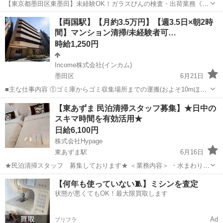
【東京都墨田区東墨田】未経験OK！ガラスびんの検査・出荷業務《お
仕事No.5A1224-JS》 お仕事について ガラスびんの検査・出荷業務で
東京
墨田区
京成曳舟駅
その他
【両国駅】【月約3.5万円】【週3.5日×朝2時
す。製造されたガラスびんの不良品を除去、びんの種類に応じた検査
間】マンション清掃/未経験者可…
機器の調整、出荷方法...
時給1,250円
Income株式会社(インカム)
墨田区
6月21日
■主な仕事内容 ①ゴミ庫からゴミ収集場所までの運搬(およそ10mほど
を１日約10個ほど) ②エントランス・エレベーター・廊下・非常階段・
東京
墨田区
その他
時給
【東あずま 民泊清掃スタッフ募集】★日中の
駐車駐輪場などの共用部分と外構の清掃（時間内で可能な範囲） ③清
スキマ時間を有効活用★
掃結果の報告（指定...
日給6,100円
株式会社Hypage
東あずま駅
6月16日
★民泊清掃スタッフ 募集しております★ ＜業務内容＞ ・水まわり清
掃・補充 ・ベッドメイキング ・床掃除 ・清掃後のチェック 👉こんな
東京
墨田区
東あずま駅
その他
スタッフ
【何年も使っていない🧵】ミシンを査定
方にオススメ ▫️ 10:00〜16:00時の間で空き時間が...
状態が悪くてもOK！最大限買取します
Ad
プリフラ