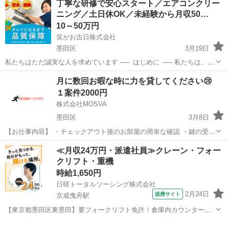
丁寧な研修で安心スタート／エアコンクリー
隣事業所に応援の可能性あり 雇用期間の定めあり:1年間(年度途中で入
ニング／土日休OK／未経験から月収50…
社の場合は年度末で更新)契約...
10～50万円
笑がお吉日株式会社
墨田区
3月19日
私たちはただ誠実な人を求めています ── はじめに ── 私たちは、
2020年に 企業理念 【三方に笑顔と吉日を】 を掲げてスタートしま
東京
墨田区
その他
スタッフ
月に数回お暇な時に力を貸してください😢
した。 「三方」とは ── 『お客様』『スタッフ』『社会・...
１案件2000円
株式会社MOSVA
墨田区
3月8日
【お仕事内容】 ・チェックアウト後のお部屋の簡単な確認 ・鍵の受け
渡しやサポート ・忘れ物やちょっとした設備トラブルの確認対応 特別
東京
墨田区
その他
近隣
≪月収24万円・派遣社員≫クレーン・フォー
なスキルは必要ありません。未経験の方でも安心して始められるお仕
クリフト・重機
事です。 【募集...
時給1,650円
日研トータルソーシング株式会社
2月24日
提携サイト
京成曳舟駅
【東京都墨田区東墨田】要フォークリフト免許！倉庫内カウンターフ
ォークリフト作業《お仕事No.5A1225-JS》 お仕事について フォーク
東京
墨田区
京成曳舟駅
その他