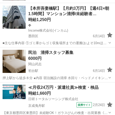
【本所吾妻橋駅】【月約3万円】【週4日×朝
1.5時間】マンション清掃/未経験者…
時給1,250円
Income株式会社(インカム)
墨田区
6月14日
■主な仕事内容 ①ゴミ庫からゴミ収集場所までの運搬(およそ10mほど
を１日約10個ほど) ②エントランス・エレベーター・廊下・非常階段・
東京
墨田区
その他
時給
民泊 清掃スタッフ募集
駐車駐輪場などの共用部分と外構の清掃（時間内で可能な範囲） ③清
6000円
掃結果の報告（指定...
関山武志
初台駅
6月14日
押上駅から徒歩８分 ●内容 宿泊施設の清掃 水回り・ベッドメイキン
グ・客室の清掃 ●単価 6000円 ランドリー代金別途支給。 交通費込
東京
墨田区
初台駅
その他
スタッフ
≪月収24万円・派遣社員≫検査・検品
み。 個人様大歓迎♪♪ 女性清掃スタッフ大歓迎🎵 末永くよろしくお願
時給1,660円
いします🎵...
日研トータルソーシング株式会社
2月24日
提携サイト
京成曳舟駅
【東京都墨田区東墨田】未経験OK！ガラスびんの検査・出荷業務《お