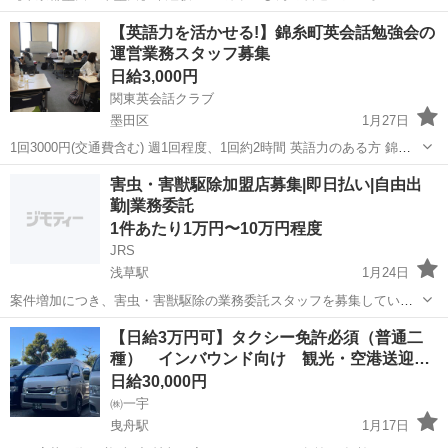
ター《お仕事No.5A1226-JS》 お仕事について ガラスびんの製造マシ
東京
墨田区
京成曳舟駅
その他
【英語力を活かせる!】錦糸町英会話勉強会の
ンオペレーターです。機械操作および定期的に金型に油を塗る作業、
運営業務スタッフ募集
製造されたガラスびん...
日給3,000円
関東英会話クラブ
墨田区
1月27日
1回3000円(交通費含む) 週1回程度、1回約2時間 英語力のある方 錦糸
町で開催している英会話勉強会の運営業務。 1回2時間程度で、英会話
東京
墨田区
その他
スタッフ
害虫・害獣駆除加盟店募集|即日払い|自由出
勉強会のMCをしていただきます。 勤務地はその時々の勉強会の会
勤|業務委託
場...
1件あたり1万円〜10万円程度
JRS
浅草駅
1月24日
案件増加につき、害虫・害獣駆除の業務委託スタッフを募集していま
す。 昨年は アリ・ゴキブリ・蜂の巣、不快害虫などの様々な案件が多
東京
墨田区
浅草駅
その他
蜂の巣
【日給3万円可】タクシー免許必須（普通二
く、 人手不足でかなりの機会損失が出ました。 👉 今年、本気で稼ぎ
種） インバウンド向け 観光・空港送迎…
たい方には案件あります。 ...
日給30,000円
㈱一宇
曳舟駅
1月17日