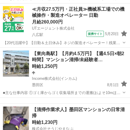
下・非常階段・駐車駐輪場などの共用部分と外構の清掃（時間内で可
東京
墨田区
その他
時給
≪月収27.5万円・正社員≫機械系工場での機
能な範囲） ③清掃結果の報告（指定フォームへの写真アップロード）
械操作・製造オペレーター 日勤
※初回勤務時に弊社スタッ...
月給260,000円
UTエージェント株式会社
5月20日
提携サイト
八広駅
【20代活躍中】【日勤＆土日休み】ネジの製造オペレーター！残業少
なめ◎未経験歓迎◎《JQWA1C》 詳細情報 ＼バネ用鋼線を製造して
東京
墨田区
八広駅
その他
【東向島駅】【月約4.5万円】【週4.5日×朝2
いる工場です！／ 未経験の方歓迎！ お任せするのは、 ばね用鋼線の
時間】マンション清掃/未経験者…
製造オペレーター業務...
時給1,250円
Income株式会社(インカム)
墨田区
8月1日
■主な仕事内容 ①ゴミ庫からゴミ収集場所までの運搬(およそ10mほど
を１日約10個ほど) ②エントランス・エレベーター・廊下・非常階段・
東京
墨田区
その他
Web
駐車駐輪場などの共用部分と外構の清掃（時間内で可能な範囲） ③清
【清掃作業求人】墨田区マンションの日常清
掃結果の報告（指定...
掃
時給1,230円
株式会社そうじやまなぶ