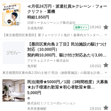
を１日約10個ほど) ②エントランス・エレベーター・廊下・非常階段・
東京
墨田区
その他
時給
≪月収24万円・派遣社員≫クレーン・フォー
駐車駐輪場などの共用部分と外構の清掃（時間内で可能な範囲） ③清
クリフト・重機
掃結果の報告（指定...
時給1,650円
日研トータルソーシング株式会社
2月24日
提携サイト
京成曳舟駅
【東京都墨田区東墨田】要フォークリフト免許！倉庫内カウンターフ
ォークリフト作業《お仕事No.5A1225-JS》 お仕事について フォーク
東京
墨田区
京成曳舟駅
その他
【墨田区東向島２丁目】民泊施設の駆けつけ
リフトでの運搬業務（カウンター）です。トラックから製品（びんや
対応（10,000円）
材料）を積み下ろす作業...
契約時10,000円、駆け付け対応あたり3,000円
アピチェエステート株式会社
曳舟駅
2月15日
東京都墨田区東向島2-20の土地で 民泊（旅館業施設）の新築を計画す
るにあたり、 法令対応として現地に駆けつけ対応をしていただけるか
東京
墨田区
曳舟駅
その他
民泊清掃★5000円／1回（3時間程度）大募集
たを募集いたします。 実際の駆けつけ業務はほとんど発生しない想定
★お子様連れ歓迎★初心者歓迎★個…
ですが、 も...
5,000円
株式会社ミツミコーポレーション
本所吾妻橋駅
2月15日