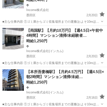
Income株式会社
墨田区
2月20日
■主な仕事内容 ①ゴミ庫からゴミ収集場所までの運搬(およそ10mほど
を１日約10個ほど) ②エントランス・エレベーター・廊下・非常階段・
東京
墨田区
その他
時給
【両国駅】【月約10万円】【週4.5日×午前中
駐車駐輪場などの共用部分と外構の清掃（時間内で可能な範囲） ③清
4時間】マンション清掃/未経験者…
掃結果の報告（指定...
時給1,250円
Income株式会社(インカム)
墨田区
2月20日
■主な仕事内容 ①ゴミ庫からゴミ収集場所までの運搬(およそ10mほど
を１日約10個ほど) ②エントランス・エレベーター・廊下・非常階段・
東京
墨田区
その他
時給
【本所吾妻橋駅】【月約4.5万円】【週4.5日×
駐車駐輪場などの共用部分と外構の清掃（時間内で可能な範囲） ③清
朝2時間】マンション清掃/未経…
掃結果の報告（指定...
時給1,250円
Income株式会社(インカム)
墨田区
2月16日
■主な仕事内容 ①ゴミ庫からゴミ収集場所までの運搬(およそ10mほど