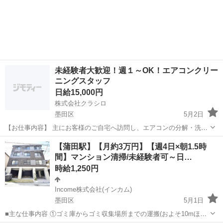
未経験者大歓迎！週１～OK！エアコンクリー
ニングスタッフ
日給15,000円
株式会社クラシロ
墨田区
5月2日
【お仕事内容】 主にお客様のご自宅へ訪問し、エアコンの分解・洗浄
作業を行っていただきます！ 具体的な業務内容は以下の通りです。 ・
東京
墨田区
その他
エアコンクリーニングスタッフ
【蒲田駅】【月約3万円】【週4日×朝1.5時
エアコンの動作確認 ・本体カバーやフィルターの取り外し ・専用機材
間】マンション清掃/未経験者可～日…
を使用...
時給1,250円
Income株式会社(インカム)
墨田区
5月1日
■主な仕事内容 ①ゴミ庫からゴミ収集場所までの運搬(およそ10mほど