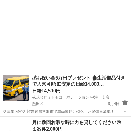
東京
墨田区
その他
1件
確認です。 ②物品の購入とお届け（タオル、日用品など小物 ※月1-2
回程度） ③緊...
💰お祝い金5万円プレゼント 🏠生活備品付き
で入寮可能 💴安定の日給14,000…
日給14,500円
株式会社ミトモコーポレーション 中津川支店
墨田区
6月4日
💡募集内容💡 🚧愛知県常滑市で車両運転に特化した警備員募集！ 🏠
寮完備で即入寮OK 🔰未経験でも安心の研修体制 👩女性も安心して働
東京
墨田区
その他
Web
月に数回お暇な時に力を貸してください😢
けます 👫カップル勤務応募も大歓迎 ✨安心して働ける環境で新生活を
１案件2,000円
スタートしません...