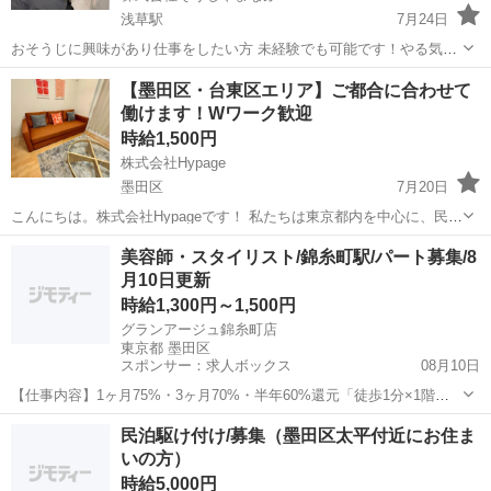
浅草駅
7月24日
おそうじに興味があり仕事をしたい方 未経験でも可能です！やる気の
ある方大歓迎です。 ゴミ出し ブラウ本所春日通り（墨田区本所1-25-
東京
墨田区
浅草駅
その他
スタッフ
【墨田区・台東区エリア】ご都合に合わせて
10） ブラウ本所春日通り（墨田区本所1-25-10） 朝のゴミだし 7時
働けます！Wワーク歓迎
か...
時給1,500円
株式会社Hypage
墨田区
7月20日
こんにちは。株式会社Hypageです！ 私たちは東京都内を中心に、民
泊・ホテルの清掃を行っています。 「ただ清掃する」のではなく、お
東京
墨田区
その他
美容師・スタイリスト/錦糸町駅/パート募集/8
客様が気持ちよく過ごせる空間づくりを 大切にしています。 現在、管
月10日更新
理物件の増...
時給1,300円～1,500円
グランアージュ錦糸町店
東京都 墨田区
スポンサー：求人ボックス
08月10日
【仕事内容】1ヶ月75%・3ヶ月70%・半年60%還元「徒歩1分×1階」
実例)初月60万超 <募集職種> 美容師 <仕事内容> 施術を中心としたサ
アルバイト・パート
民泊駆け付け/募集（墨田区太平付近にお住ま
ロン業務、受付、会計、ネット管理、クリンネス、レジ管理など 雑誌
いの方）
撮影,ヘッドスパ <...
時給5,000円