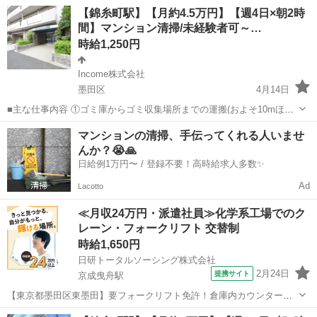
を１日約10個ほど) ②エントランス・エレベーター・廊下・非常階段・
東京
墨田区
その他
時給
【錦糸町駅】【月約4.5万円】【週4日×朝2時
駐車駐輪場などの共用部分と外構の清掃（時間内で可能な範囲） ③清
間】マンション清掃/未経験者可～…
掃結果の報告（指定...
時給1,250円
Income株式会社
墨田区
4月14日
■主な仕事内容 ①ゴミ庫からゴミ収集場所までの運搬(およそ10mほど
を１日約10個ほど) ②エントランス・エレベーター・廊下・非常階段・
東京
墨田区
その他
時給
マンションの清掃、手伝ってくれる人いませ
駐車駐輪場などの共用部分と外構の清掃（時間内で可能な範囲） ③清
んか？😭🙏
掃結果の報告（指定...
日給例1万円〜 / 登録不要！高時給求人多数✨
Ad
Lacotto
≪月収24万円・派遣社員≫化学系工場でのク
レーン・フォークリフト 交替制
時給1,650円
日研トータルソーシング株式会社
2月24日
提携サイト
京成曳舟駅
【東京都墨田区東墨田】要フォークリフト免許！倉庫内カウンターフ
ォークリフト作業《お仕事No.5A1225-JS》 お仕事について フォーク
東京
墨田区
京成曳舟駅
その他