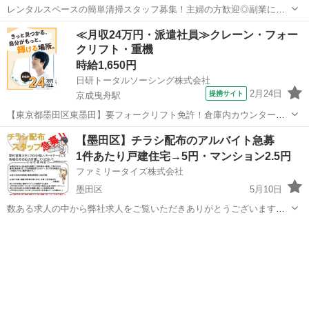
レンタルスペースの簡単清掃スタッフ募集！主婦の方歓迎◎副業にも
◎ 都内のレンタルスペースでの清掃業務をお願いできる方を募集して
東京
墨田区
要町駅
その他
スタッフ
≪月収24万円・派遣社員≫クレーン・フォー
います。 特別な経験・資格は不要！コツコツ作業が得意な方、歓迎し
クリフト・重機
ます！ ライフスタイルに合わ...
時給1,650円
日研トータルソーシング株式会社
2月24日
提携サイト
京成曳舟駅
【東京都墨田区東墨田】要フォークリフト免許！倉庫内カウンターフ
ォークリフト作業《お仕事No.5A1225-JS》 お仕事について フォーク
東京
墨田区
京成曳舟駅
その他
【墨田区】チラシ配布のアルバイト急募
リフトでの運搬業務（カウンター）です。トラックから製品（びんや
1件あたり戸建住宅→5円・マンション2.5円
材料）を積み下ろす作業...
ファミリータイズ株式会社
墨田区
5月10日
数ある求人の中から弊社求人をご覧いただきありがとうございます。
今回皆様にお願いしたい業務は、指定地区への手紙投函のお仕事で
東京
墨田区
その他
チラシ
す。 当社のチラシをお好きな時間に、ご自宅周辺に配布していただく
だけの簡単なお仕事です！ ⭐️こ...