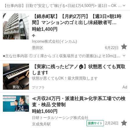
【仕事内容】日勤で”安定して”稼げる<日給1万4,500円> 週1日～OK 未
経験者大歓迎! 勤務3日前までシフト申請OK! 入社祝い金最大10万円支
アルバイト・パート
【錦糸町駅】【月約2万円】【週3日×朝1時
給(規定あり) <日勤専属>未経験から始められる交通誘導警備員! 工事
間】マンションのゴミ出し/未経験者可…
現場や建設...
時給1,400円
Income株式会社(インカム)
墨田区
6月22日
■主な仕事内容 ①ゴミ庫からゴミ収集場所までの運搬(およそ10mほど
を１日約10個ほど)やゴミ庫の整理 ②清掃結果の報告（指定フォームへ
東京
墨田区
その他
時給
【実家に残ったピアノ🏠】状態悪くても買取
の写真アップロード） ※初回勤務時に弊社スタッフが現地に同行して
します❗️
詳細説明しますので...
状態が悪くてもOK！最大限買取します
Ad
プリフラ
≪月収24万円・派遣社員≫化学系工場での検
査・検品 交替制
時給1,660円
日研トータルソーシング株式会社
2月24日
提携サイト
京成曳舟駅