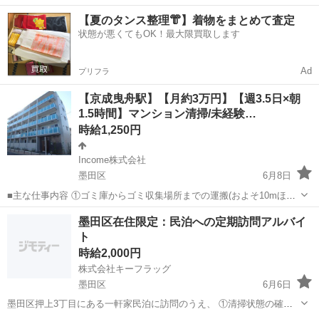
仕事No.5A1224-JS》 お仕事について ガラスびんの検査・出荷業務で
東京
墨田区
京成曳舟駅
その他
【夏のタンス整理👘】着物をまとめて査定
す。製造されたガラスびんの不良品を除去、びんの種類に応じた検査
状態が悪くてもOK！最大限買取します
機器の調整、出荷方法...
Ad
プリフラ
【京成曳舟駅】【月約3万円】【週3.5日×朝
1.5時間】マンション清掃/未経験…
時給1,250円
Income株式会社
墨田区
6月8日
■主な仕事内容 ①ゴミ庫からゴミ収集場所までの運搬(およそ10mほど
を１日約10個ほど) ②エントランス・エレベーター・廊下・非常階段・
東京
墨田区
その他
時給
墨田区在住限定：民泊への定期訪問アルバイ
駐車駐輪場などの共用部分と外構の清掃（時間内で可能な範囲） ③清
ト
掃結果の報告（指定...
時給2,000円
株式会社キーフラッグ
墨田区
6月6日
墨田区押上3丁目にある一軒家民泊に訪問のうえ、 ①清掃状態の確認
（週1回程度：1回30～60分）※清掃は業者がやりますので、その事後