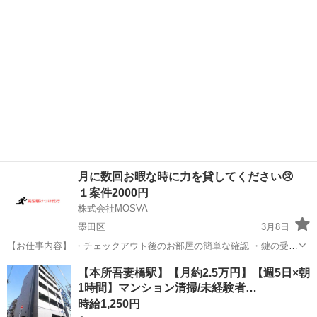
リフトでの運搬業務（カウンター）です。トラックから製品（びんや
材料）を積み下ろす作業...
月に数回お暇な時に力を貸してください😢
１案件2000円
株式会社MOSVA
墨田区
3月8日
【お仕事内容】 ・チェックアウト後のお部屋の簡単な確認 ・鍵の受け
渡しやサポート ・忘れ物やちょっとした設備トラブルの確認対応 特別
東京
墨田区
その他
【本所吾妻橋駅】【月約2.5万円】【週5日×朝
なスキルは必要ありません。未経験の方でも安心して始められるお仕
1時間】マンション清掃/未経験者…
事です。 【募集...
時給1,250円