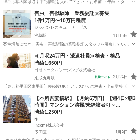
※ご応募の際は必ず下記情報を入れて下さい ・お名前 ・年齢 ・タク
シー免許の取得日時 （二種免許お待ちでない方は支援制度もありま
東京
墨田区
曳舟駅
その他
空港
害虫・害獣駆除 業務委託大募集
す。お問い合わせ下さい） ・タクシー、ハイヤー会社での勤務実績及
1件1万円〜10万円程度
びインバウンドの経験 ・外国語...
ジャパンレスキューサービス
浅草駅
1月15日
案件増加につき、害虫・害獣駆除の業務委託スタッフを募集していま
す。 昨年は アリ・ゴキブリ・蜂の巣、不快害虫などの様々な案件が多
東京
墨田区
浅草駅
その他
蜂の巣
≪月収24万円・派遣社員≫検査・検品
く、 人手不足でかなりの機会損失が出ました。 👉 今年、本気で稼ぎ
時給1,660円
たい方には案件あります。 ...
日研トータルソーシング株式会社
2月24日
提携サイト
京成曳舟駅
【東京都墨田区東墨田】未経験OK！ガラスびんの検査・出荷業務《お
仕事No.5A1224-JS》 お仕事について ガラスびんの検査・出荷業務で
東京
墨田区
京成曳舟駅
その他
【本所吾妻橋駅】【月約6万円】【週4日×朝3
す。製造されたガラスびんの不良品を除去、びんの種類に応じた検査
時間】マンション清掃/未経験者可～…
機器の調整、出荷方法...
時給1,250円
Income株式会社
墨田区
1月9日