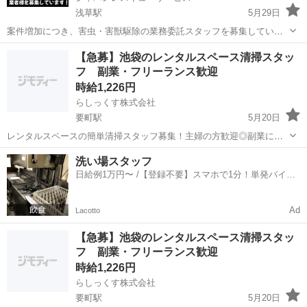
浅草駅
5月29日
案件増加につき、害虫・害獣駆除の業務委託スタッフを募集していま
す。 2026年現在 アリ・ゴキブリ・蜂の巣、不快害虫などの様々な案
東京
墨田区
浅草駅
その他
害虫駆除
【急募】池袋のレンタルスペース清掃スタッ
件が多く、 人手不足でかなりの機会損失が出ています。 特にゴキブリ
フ 副業・フリーランス歓迎
の緊急対応業者が全く足りて...
時給1,226円
らしっくす株式会社
要町駅
5月20日
レンタルスペースの簡単清掃スタッフ募集！主婦の方歓迎◎副業にも
◎ 都内のレンタルスペースでの清掃業務をお願いできる方を募集して
東京
墨田区
要町駅
その他
スタッフ
洗い場スタッフ
います。 特別な経験・資格は不要！コツコツ作業が得意な方、歓迎し
日給例1万円〜 /【登録不要】スマホで1分！単発バイト
ます！ ライフスタイルに合わ...
一括検索✨
Ad
Lacotto
【急募】池袋のレンタルスペース清掃スタッ
フ 副業・フリーランス歓迎
時給1,226円
らしっくす株式会社
要町駅
5月20日