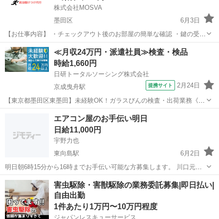
株式会社MOSVA
墨田区
6月3日
【お仕事内容】 ・チェックアウト後のお部屋の簡単な確認 ・鍵の受け
渡しやサポート ・忘れ物やちょっとした設備トラブルの確認対応 特別
東京
墨田区
その他
近隣
≪月収24万円・派遣社員≫検査・検品
なスキルは必要ありません。未経験の方でも安心して始められるお仕
時給1,660円
事です。 【募集...
日研トータルソーシング株式会社
2月24日
提携サイト
京成曳舟駅
【東京都墨田区東墨田】未経験OK！ガラスびんの検査・出荷業務《お
仕事No.5A1224-JS》 お仕事について ガラスびんの検査・出荷業務で
東京
墨田区
京成曳舟駅
その他
エアコン屋のお手伝い明日
す。製造されたガラスびんの不良品を除去、びんの種類に応じた検査
日給11,000円
機器の調整、出荷方法...
宇野力也
東向島駅
6月2日
明日朝6時15分から16時までお手伝い可能な方募集します。 川口元郷
駅に集合になります。
東京
墨田区
東向島駅
その他
害虫駆除・害獣駆除の業務委託募集|即日払い|
自由出勤
1件あたり1万円〜10万円程度
ジャパンレスキューサービス