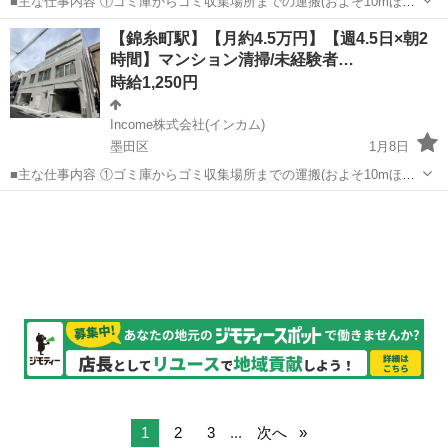
■主な仕事内容 ①ゴミ庫からゴミ収集場所までの運搬(およそ10mほど
を１日約10個ほど) ②エントランス・エレベーター・廊下・非常階段・
東京
墨田区
その他
時給
【錦糸町駅】【月約4.5万円】【週4.5日×朝2
駐車駐輪場などの共用部分と外構の清掃（時間内で可能な範囲） ③清
時間】マンション清掃/未経験者…
掃結果の報告（指定...
時給1,250円
Income株式会社(インカム)
墨田区
1月8日
■主な仕事内容 ①ゴミ庫からゴミ収集場所までの運搬(およそ10mほど
を１日約10個ほど) ②エントランス・エレベーター・廊下・非常階段・
東京
墨田区
その他
時給
駐車駐輪場などの共用部分と外構の清掃（時間内で可能な範囲） ③清
掃結果の報告（指定...
1
2
3
...
次へ