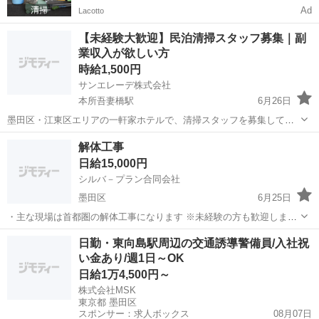
Ad
Lacotto
【未経験大歓迎】民泊清掃スタッフ募集｜副
業収入が欲しい方
時給1,500円
サンエレーデ株式会社
本所吾妻橋駅
6月26日
墨田区・江東区エリアの一軒家ホテルで、清掃スタッフを募集してい
ます！ 未経験の方も大歓迎です。丁寧にサポートしますので、安心し
東京
墨田区
本所吾妻橋駅
その他
スタッフ
解体工事
てスタートできます。 【業務内容】 チェックアウト後のホテル清掃
日給15,000円
を、複数名で分担しながら...
シルバ－プラン合同会社
墨田区
6月25日
・主な現場は首都圏の解体工事になります ※未経験の方も歓迎します
(資格取得制度あり) 〈増員のため募集〉 ※ハローワークにも掲載済 ※
東京
墨田区
その他
給料日
日勤・東向島駅周辺の交通誘導警備員/入社祝
正社員登用可 ※受動喫煙対策有 ※年齢・学歴・知識不問 やる気のあ
い金あり/週1日～OK
る子...
日給1万4,500円～
株式会社MSK
東京都 墨田区
スポンサー：求人ボックス
08月07日