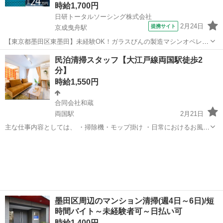
時給1,700円
日研トータルソーシング株式会社
2月24日
提携サイト
京成曳舟駅
【東京都墨田区東墨田】未経験OK！ガラスびんの製造マシンオペレー
ター《お仕事No.5A1226-JS》 お仕事について ガラスびんの製造マシ
東京
墨田区
京成曳舟駅
その他
民泊清掃スタッフ【大江戸線両国駅徒歩2
ンオペレーターです。機械操作および定期的に金型に油を塗る作業、
分】
製造されたガラスびん...
時給1,550円
合同会社和蔵
両国駅
2月21日
主な仕事内容としては、 ・掃除機・モップ掛け ・日常におけるお風呂
掃除、トイレ掃除 ・ベッドメイキング ・水拭き・乾拭き ・その他、
東京
墨田区
両国駅
その他
作業補助 ・建物共用廊下などの一般的な清掃 などになります！ 手が
空...
墨田区周辺のマンション清掃(週4日～6日)/短
時間バイト～未経験者可～日払い可
時給1,400円