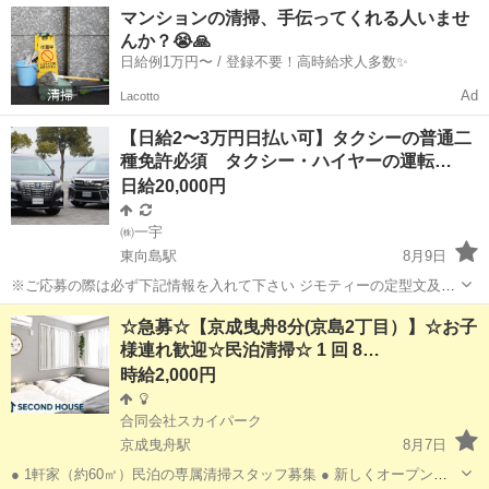
マンションの清掃、手伝ってくれる人いませ
んか？😭🙏
日給例1万円〜 / 登録不要！高時給求人多数✨
Ad
Lacotto
【日給2〜3万円日払い可】タクシーの普通二
種免許必須 タクシー・ハイヤーの運転…
日給20,000円
㈱一宇
東向島駅
8月9日
※ご応募の際は必ず下記情報を入れて下さい ジモティーの定型文及び
下記情報が記入されていない場合は返信しません ・お名前 ・年齢 ・
東京
墨田区
東向島駅
その他
ハイヤー
☆急募☆【京成曳舟8分(京島2丁目）】☆お子
国籍（外国籍の場合ビザがタクシー業務可能かどうか必ず確認してく
様連れ歓迎☆民泊清掃☆ 1 回 8…
ださい） ・タクシー...
時給2,000円
合同会社スカイパーク
京成曳舟駅
8月7日
● 1軒家（約60㎡）民泊の専属清掃スタッフ募集 ● 新しくオープンし