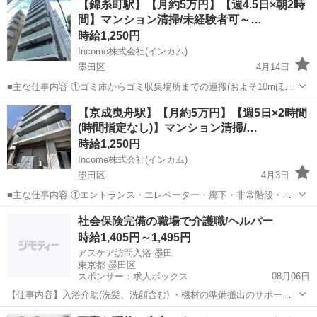
【錦糸町駅】【月約5万円】【週4.5日×朝2時
リフトでの運搬業務（カウンター）です。トラックから製品（びんや
間】マンション清掃/未経験者可～…
材料）を積み下ろす作業...
時給1,250円
Income株式会社(インカム)
墨田区
4月14日
■主な仕事内容 ①ゴミ庫からゴミ収集場所までの運搬(およそ10mほど
を１日約10個ほど) ②エントランス・エレベーター・廊下・非常階段・
東京
墨田区
その他
時給
【京成曳舟駅】【月約5万円】【週5日×2時間
駐車駐輪場などの共用部分と外構の清掃（時間内で可能な範囲） ③清
(時間指定なし)】マンション清掃/…
掃結果の報告（指定...
時給1,250円
Income株式会社(インカム)
墨田区
4月3日
■主な仕事内容 ①エントランス・エレベーター・廊下・非常階段・駐
車駐輪場などの共用部分と外構の清掃（時間内で可能な範囲） ②清掃
東京
墨田区
その他
時給
社会保険完備の職場で介護職/ヘルパー
結果の報告（指定フォームへの写真アップロード） ※初回勤務時に弊
時給1,405円～1,495円
社スタッフが現地に同行して...
アスケア訪問入浴 墨田
東京都 墨田区
スポンサー：求人ボックス
08月06日
【仕事内容】入浴介助(洗髪、洗顔含む) ・機材の準備搬出のサポート
・従事すべき業務の変更の範囲:変更なし ・就業場所の変更の範囲:近
アルバイト・パート