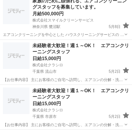
家族のために頑張れる、エアコンクリーニン
グスタッフを募集しています。
月給500,000円
株式会社スマイルクリーンサービス
神奈川県 鷺沼駅
5月8日
エアコンクリーニングを中心とした ハウスクリーニングサービスの 業
務委託になります。 エアコンの各パーツを外して洗い、 アルミフィン
神奈川
川崎市
鷺沼駅
その他
未経験者大歓迎！週１～OK！ エアコンクリ
とシロッコファンと呼ばれる さらに内部の送風する部分を 高圧洗浄機
ーニングスタッフ
エアコンクリーニングスタッフ
で洗浄しま...
日給15,000円
株式会社クラシロ
千葉県 流山市
5月2日
【お仕事内容】 主にお客様のご自宅へ訪問し、エアコンの分解・洗浄
作業を行っていただきます！ 具体的な業務内容は以下の通りです。 ・
千葉
流山市
その他
エアコンクリーニングスタッフ
未経験者大歓迎！週１～OK！ エアコンクリ
エアコンの動作確認 ・本体カバーやフィルターの取り外し ・専用機材
ーニングスタッフ
を使用...
日給15,000円
株式会社クラシロ
千葉県 市原市
5月2日
【お仕事内容】 主にお客様のご自宅へ訪問し、エアコンの分解・洗浄
作業を行っていただきます！ 具体的な業務内容は以下の通りです。 ・