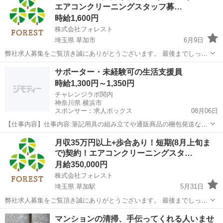
エアコンクリーニングスタッフ募…
中 ☆施工方法...
時給1,600円
株式会社フォレスト
埼玉県 草加市
6月9日
弊社求人募集をご覧頂き誠にありがとうございます。 最後までしっか
りお読み頂いた上でのご応募をお待ちしております。 ☆〜8月上旬ま
埼玉
草加市
清掃
時給
サポーター・未経験可の生活支援員
でのお仕事☆ ☆経験不問、女性スタッフも活躍中 ☆20代〜40代活躍
時給1,300円～1,350円
中 ☆施工方法...
チャレンジラボ関内
神奈川県 横浜市
スポンサー：求人ボックス
08月06日
【仕事内容】仕事内容:筆記用具の組み立てや通販商品の梱包発送など
の軽作業管理、外部作業ではハウスクリーニングやエアコン分解洗浄
アルバイト・パート
月収35万円以上+歩合あり！短期(8月上旬ま
などが中心となります。 スタッフ(利用者)を乗せて送迎をする必要が
で)契約！エアコンクリーニングスタ…
あるため、車の運転が可能な方を優遇致し...
月給350,000円
株式会社フォレスト
埼玉県 草加駅
5月31日
弊社求人募集をご覧頂き誠にありがとうございます。 最後までしっか
りお読み頂いた上でのご応募をお待ちしております。 ☆〜8月上旬ま
埼玉
草加市
草加駅
清掃
マンションの清掃、手伝ってくれる人いませ
でのお仕事☆ ☆経験不問、女性スタッフも活躍中 ☆20代〜40代活躍