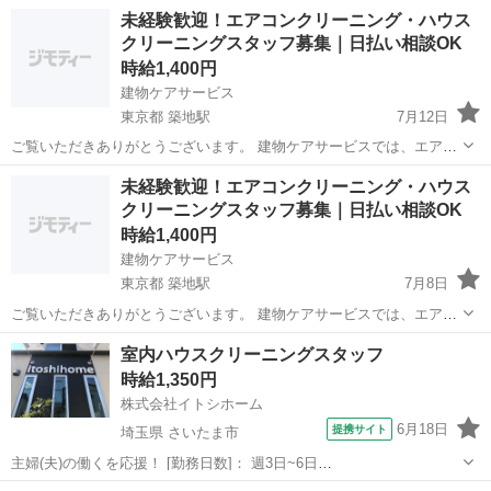
未経験歓迎！エアコンクリーニング・ハウス
クリーニングスタッフ募集｜日払い相談OK
時給1,400円
建物ケアサービス
東京都 築地駅
7月12日
ご覧いただきありがとうございます。 建物ケアサービスでは、エアコ
ンクリーニングやハウスクリーニングのお手伝いをしていただける方
東京
中央区
築地駅
清掃
スタッフ
未経験歓迎！エアコンクリーニング・ハウス
を募集しています。 【仕事内容】 ・エアコンクリーニングの補助 ・
クリーニングスタッフ募集｜日払い相談OK
フィルター洗浄 ...
時給1,400円
建物ケアサービス
東京都 築地駅
7月8日
ご覧いただきありがとうございます。 建物ケアサービスでは、エアコ
ンクリーニングやハウスクリーニングのお手伝いをしていただける方
東京
中央区
築地駅
清掃
室内ハウスクリーニングスタッフ
を募集しています。 【仕事内容】 ・エアコンクリーニングの補助 ・
時給1,350円
フィルター洗浄 ...
株式会社イトシホーム
6月18日
提携サイト
埼玉県 さいたま市
主婦(夫)の働くを応援！ [勤務日数]： 週3日~6日
08:30~16:30/09:00~17:00 月/火/水/木/金/土 などから選べます [勤務