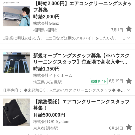
埼玉
さいたま市
清掃
【時給2,000円】エアコンクリーニングスタッ
地・最寄駅]： 埼玉県さいたま市岩槻区岩槻6915-5 株式会社イト...
フ募集
時給2,000円
株式会社Glanz
福岡県 福岡市
7月1日
□副業に興味のある方。 □土日など短期のアルバイトをしたい方。 □
年金以外の収入が欲しい方。 □空いた時間を有効に使いたい方 □手に
福岡
福岡市
その他
時給
職をつけたい方 いろんな働き方を応援します。 正社員として働きなが
新規オープニングスタッフ募集【※ハウスク
ら、 土...
リーニングスタッフ】◎近場で高収入◆~…
時給1,350円
株式会社イトシホーム
6月19日
提携サイト
埼玉県 東岩槻駅
仕事内容： ◆未経験OK！人気のハウスクリーニングスタッフ◆ ◆月
曜日～土曜日より週３回〜OK◆ 株式会社イトシホームは、埼玉の東
埼玉
さいたま市
東岩槻駅
清掃
【業務委託】エアコンクリーニングスタッフ
部・南部・西部エリアを専門に 品質の高い新築・中古戸建てやマンシ
募集！
ョンをご紹介している住宅会社...
月給500,000円
株式会社OK System
東京都 調布駅
6月14日