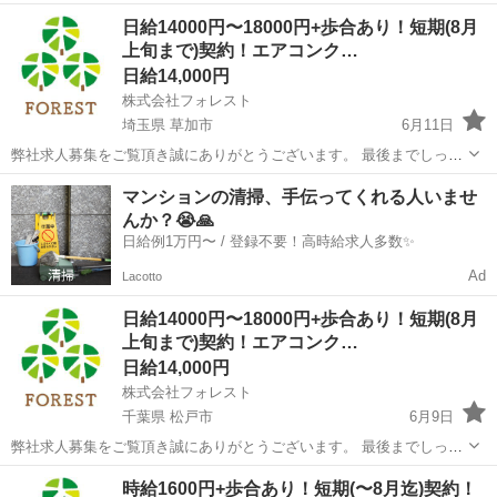
月/火/水/木/金/土/日 などから選べます [勤務地・最寄駅]： 群馬県利根
群馬
利根郡
清掃
日給14000円〜18000円+歩合あり！短期(8月
郡みなかみ町湯原551（大江戸温泉物語Pr...
上旬まで)契約！エアコンク…
日給14,000円
株式会社フォレスト
埼玉県 草加市
6月11日
弊社求人募集をご覧頂き誠にありがとうございます。 最後までしっか
りお読み頂いた上でのご応募をお待ちしております。 ☆〜8月上旬ま
埼玉
草加市
清掃
エアコンクリーニングスタッフ
マンションの清掃、手伝ってくれる人いませ
でのお仕事☆ ☆経験不問、女性スタッフも活躍中 ☆20代〜40代活躍
んか？😭🙏
中 ☆施工方法...
日給例1万円〜 / 登録不要！高時給求人多数✨
Ad
Lacotto
日給14000円〜18000円+歩合あり！短期(8月
上旬まで)契約！エアコンク…
日給14,000円
株式会社フォレスト
千葉県 松戸市
6月9日
弊社求人募集をご覧頂き誠にありがとうございます。 最後までしっか
りお読み頂いた上でのご応募をお待ちしております。 ☆〜8月上旬ま
千葉
松戸市
清掃
エアコンクリーニングスタッフ
時給1600円+歩合あり！短期(〜8月迄)契約！
でのお仕事☆ ☆経験不問、女性スタッフも活躍中 ☆20代〜40代活躍