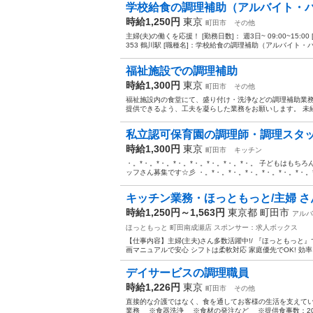
学校給食の調理補助（アルバイト・
時給1,250円
東京
町田市
その他
主婦(夫)の働くを応援！ [勤務日数]： 週3日~ 09:00~15
353 鶴川駅 [職種名]：学校給食の調理補助（アルバイト・パー
福祉施設での調理補助
時給1,300円
東京
町田市
その他
福祉施設内の食堂にて、盛り付け・洗浄などの調理補助業務
提供できるよう、工夫を凝らした業務をお願いします。 未経
私立認可保育園の調理師・調理スタ
時給1,300円
東京
町田市
キッチン
・。*・。*・。*・。*・。*・。*・。*・。 子どもはも
ッフさん募集です☆彡 ・。*・。*・。*・。*・。*・。*・。*
キッチン業務・ほっともっと/主婦 さん
時給1,250円～1,563円
東京都 町田市
アルバ
ほっともっと 町田南成瀬店
スポンサー：求人ボックス
【仕事内容】主婦(主夫)さん多数活躍中!/ 『ほっともっと』
画マニュアルで安心 シフトは柔軟対応 家庭優先でOK! 効率
デイサービスの調理職員
時給1,226円
東京
町田市
その他
直接的な介護ではなく、食を通してお客様の生活を支えて
業務 ※食器洗浄 ※食材の発注など ※提供食事数：20～