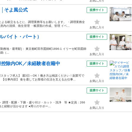
お気に入り
│そよ風公式
提携サイト
による献立をもとに、調理業務等をお願いします。 ・調理業務全
房内の清掃、衛生管理 ・帳票類の作成、管理 イベ...
お気に入り
ルバイト・パート）
提携サイト
:00 [勤務地・最寄駅]： 東京都町田市図師町1896-1 イリーゼ町田図師
（...
お気に入り
控除内OK／未経験者在籍中
提携サイト
スタッフ求人】 週3日～OK！働き方は相談ください！副業可で
【仕事内容】 食を通してお客様の生活を支えるお仕事...
お気に入り
提携サイト
 調理・配膳・下膳・盛り付け・カット・洗浄 等 ★定員：266
格と経験が活かせます ●周りのサポー...
お気に入り