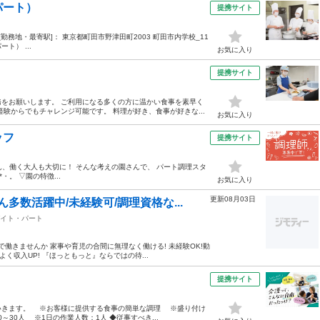
パート）
提携サイト
:00 [勤務地・最寄駅]： 東京都町田市野津田町2003 町田市内学校_11
ト） ...
お気に入り
提携サイト
をお願いします。 ご利用になる多くの方に温かい食事を素早く
験からでもチャレンジ可能です。 料理が好き、食事が好きな...
お気に入り
ッフ
提携サイト
ちろん、働く大人も大切に！ そんな考えの園さんで、 パート調理スタ
・。 ▽園の特徴...
お気に入り
更新08月03日
多数活躍中/未経験可/調理資格な...
イト・パート
で働きませんか 家事や育児の合間に無理なく働ける! 未経験OK!動
よく収入UP! 『ほっともっと』ならではの待...
提携サイト
いきます。 ※お客様に提供する食事の簡単な調理 ※盛り付け
30人 ※1日の作業人数：1人 ◆従事すべき...