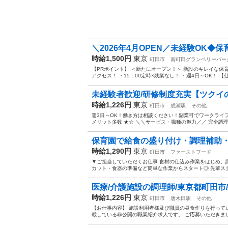
＼2026年4月OPEN／未経験OK◆保育
時給1,500円
東京
町田市
南町田グランベリーパー
【PRポイント】 ＜新たにオープン！＞ 新設のキレイな保
アクセス！ ・15：00定時×残業なし！ ・週4日～OK！ 【仕
未経験者歓迎/研修制度充実【ツクイ
時給1,226円
東京
町田市
成瀬駅
その他
週3日～OK！働き方は相談ください！副業可でワークライ
メリット多数 ★☆ ＼＼サービス・職種の魅力／／ 完全調理
保育園で給食の盛り付け・調理補助
時給1,290円
東京
町田市
ファーストフード
▼ご担当していただくお仕事 食材の仕込み作業をはじめ、
カット・食器の準備など簡単な作業からスタート◎ 先輩スタ
医療/介護施設の調理師/東京都町田市/パー
時給1,226円
東京
町田市
唐木田駅
その他
【お仕事内容】 施設利用者様及び職員の昼食作りを行っていた
載している非公開の職業紹介求人です。 ご応募いただきまし