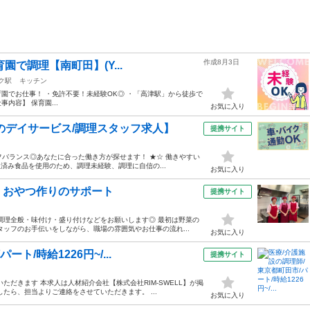
作成8月3日
園で調理【南町田】(Y...
ク駅
キッチン
育園でお仕事！ ・免許不要！未経験OK◎ ・「高津駅」から徒歩で
事内容】 保育園...
お気に入り
のデイサービス/調理スタッフ求人】
提携サイト
フバランス◎あなたに合った働き方が探せます！ ★☆ 働きやすい
済み食品を使用のため、調理未経験、調理に自信の...
お気に入り
・おやつ作りのサポート
提携サイト
調理全般・味付け・盛り付けなどをお願いします◎ 最初は野菜の
ッフのお手伝いをしながら、職場の雰囲気やお仕事の流れ...
お気に入り
ト/時給1226円~/...
提携サイト
だきます 本求人は人材紹介会社【株式会社RIM-SWELL】が掲
たら、担当よりご連絡をさせていただきます。 ...
お気に入り