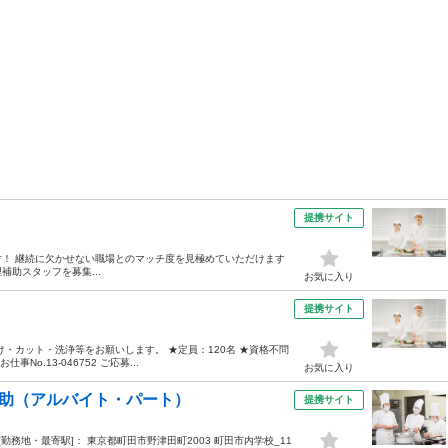
提携サイト
！ 継続に欠かせない職場とのマッチ度を見極めていただけます
にて調理補助スタッフを募集...
お気に入り
提携サイト
・カット・洗浄等をお願いします。 ★定員：120名 ★資格不問
No.13-046752 ご応募...
お気に入り
補助（アルバイト・パート）
提携サイト
:00 [勤務地・最寄駅]： 東京都町田市野津田町2003 町田市内学校_11