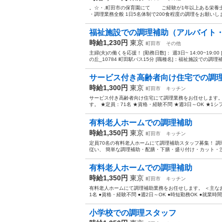
。☆・.町田市の保育園にて ご経験が1年以上ある栄養士さ
・調理業務全般 1日5名体制で200食程度の調理をお願いします
福祉施設での調理補助（アルバイト
時給1,230円
東京
町田市
その他
主婦(夫)の働くを応援！ [勤務日数]： 週3日~ 14:00~19
の丘_10784 町田駅バス15分 [職種名]：福祉施設での調理補助
サービス付き高齢者向け住宅での調
時給1,300円
東京
町田市
キッチン
サービス付き高齢者向け住宅にて調理業務をお任せします。
す。 ★定員：71名 ★資格・経験不問 ★週3日～OK ★1シフ
有料老人ホームでの調理補助
時給1,350円
東京
町田市
キッチン
定員70名の有料老人ホームにて調理補助スタッフ募集！ 
従い、 簡単な調理補助・配膳・下膳・盛り付け・カット・洗
有料老人ホームでの調理補助
時給1,350円
東京
町田市
キッチン
有料老人ホームにて調理補助業務をお任せします。 ＜主なお
1名 ●資格・経験不問 ●週2日～OK ●時短勤務OK ●就業時間相
小学校での調理スタッフ