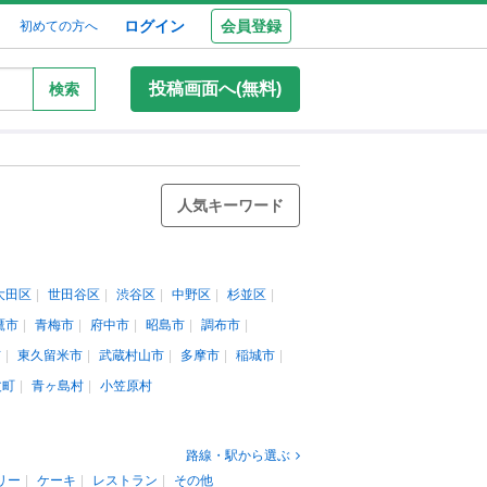
ログイン
会員登録
初めての方へ
投稿画面へ(無料)
検索
人気キーワード
大田区
世田谷区
渋谷区
中野区
杉並区
鷹市
青梅市
府中市
昭島市
調布市
市
東久留米市
武蔵村山市
多摩市
稲城市
丈町
青ヶ島村
小笠原村
路線・駅から選ぶ
リー
ケーキ
レストラン
その他