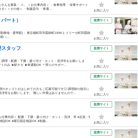
んを募集・.☆。 ＜お仕事内容＞ ・食事指導 ・栄養サポート
♪ ＜その他＞ ・制服貸与 ・車通...
お気に入り
・パート）
提携サイト
:00 [勤務地・最寄駅]： 東京都町田市図師町1896-1 イリーゼ町田図師
（...
お気に入り
理スタッフ
提携サイト
 調理・配膳・下膳・盛り付け・カット・洗浄等をお願いしま
トのみ ★駅チカ ★車通勤OK ＊周りのサポー...
お気に入り
提携サイト
調理のオシゴトがはじめての方もご応募可能です◎ 調理師の指示に
浄等をお願いします。 難しい作業はありませんので...
お気に入り
提携サイト
仕事内容＞ 配膳・下膳・盛り付け・カット・洗浄 等 ●定員：5
談OK ●曜日固定相談OK ●制服...
お気に入り
提携サイト