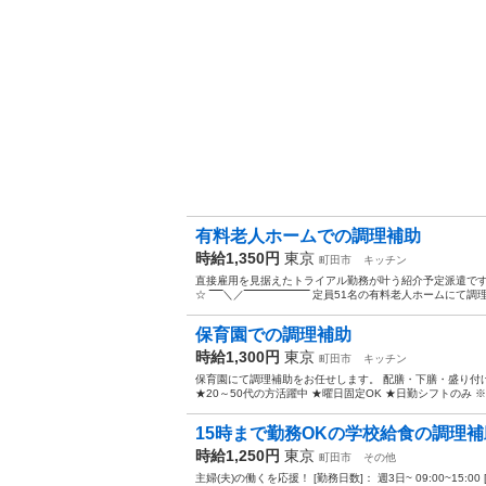
有料老人ホームでの調理補助
時給1,350円
東京
町田市
キッチン
直接雇用を見据えたトライアル勤務が叶う紹介予定派遣です
☆ ‾‾‾‾＼／‾‾‾‾‾‾‾‾‾‾‾‾‾‾‾‾‾‾‾‾ 定員51名の有料老人ホーム
保育園での調理補助
時給1,300円
東京
町田市
キッチン
保育園にて調理補助をお任せします。 配膳・下膳・盛り付け
★20～50代の方活躍中 ★曜日固定OK ★日勤シフトのみ ※お仕事
15時まで勤務OKの学校給食の調理
時給1,250円
東京
町田市
その他
主婦(夫)の働くを応援！ [勤務日数]： 週3日~ 09:00~15