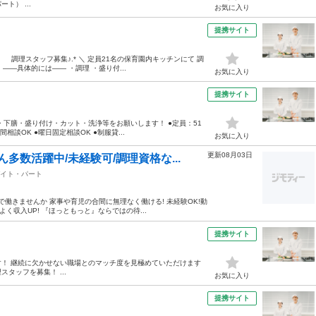
ト） ...
お気に入り
提携サイト
調理スタッフ募集♪.* ＼ 定員21名の保育園内キッチンにて 調
——具体的には—— ・調理 ・盛り付...
お気に入り
提携サイト
下膳・盛り付け・カット・洗浄等をお願いします！ ●定員：51
間相談OK ●曜日固定相談OK ●制服貸...
お気に入り
更新08月03日
多数活躍中/未経験可/調理資格な...
イト・パート
で働きませんか 家事や育児の合間に無理なく働ける! 未経験OK!動
よく収入UP! 『ほっともっと』ならではの待...
提携サイト
！ 継続に欠かせない職場とのマッチ度を見極めていただけます
にて調理スタッフを募集！ ...
お気に入り
提携サイト