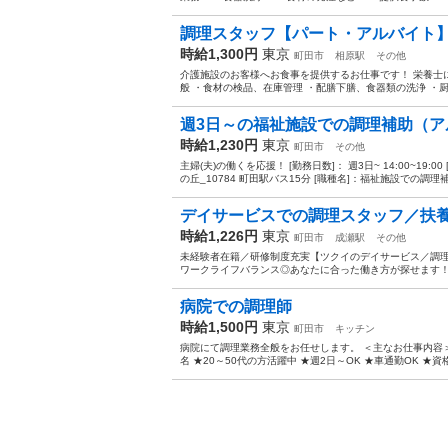
調理スタッフ【パート・アルバイト】
時給1,300円
東京
町田市
相原駅
その他
介護施設のお客様へお食事を提供するお仕事です！ 栄養士
般 ・食材の検品、在庫管理 ・配膳下膳、食器類の洗浄 ・厨
週3日～の福祉施設での調理補助（ア
時給1,230円
東京
町田市
その他
主婦(夫)の働くを応援！ [勤務日数]： 週3日~ 14:00~19
の丘_10784 町田駅バス15分 [職種名]：福祉施設での調理補助
デイサービスでの調理スタッフ／扶養
時給1,226円
東京
町田市
成瀬駅
その他
未経験者在籍／研修制度充実【ツクイのデイサービス／調理
ワークライフバランス◎あなたに合った働き方が探せます！ 
病院での調理師
時給1,500円
東京
町田市
キッチン
病院にて調理業務全般をお任せします。 ＜主なお仕事内容＞
名 ★20～50代の方活躍中 ★週2日～OK ★車通勤OK ★資