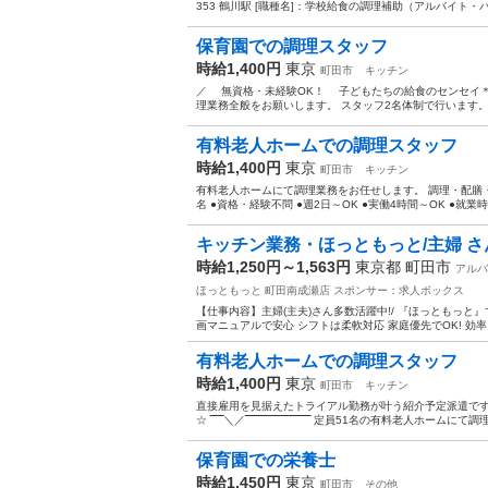
353 鶴川駅 [職種名]：学校給食の調理補助（アルバイト・パー
保育園での調理スタッフ
時給1,400円
東京
町田市
キッチン
／ 無資格・未経験OK！ 子どもたちの給食のセンセイ＊ 
理業務全般をお願いします。 スタッフ2名体制で行います。 
有料老人ホームでの調理スタッフ
時給1,400円
東京
町田市
キッチン
有料老人ホームにて調理業務をお任せします。 調理・配膳・
名 ●資格・経験不問 ●週2日～OK ●実働4時間～OK ●就業時
キッチン業務・ほっともっと/主婦 さん
時給1,250円～1,563円
東京都 町田市
アルバ
ほっともっと 町田南成瀬店
スポンサー：求人ボックス
【仕事内容】主婦(主夫)さん多数活躍中!/ 『ほっともっと』
画マニュアルで安心 シフトは柔軟対応 家庭優先でOK! 効率
有料老人ホームでの調理スタッフ
時給1,400円
東京
町田市
キッチン
直接雇用を見据えたトライアル勤務が叶う紹介予定派遣です
☆ ‾‾‾‾＼／‾‾‾‾‾‾‾‾‾‾‾‾‾‾‾‾‾‾‾‾ 定員51名の有料老人ホーム
保育園での栄養士
時給1,450円
東京
町田市
その他