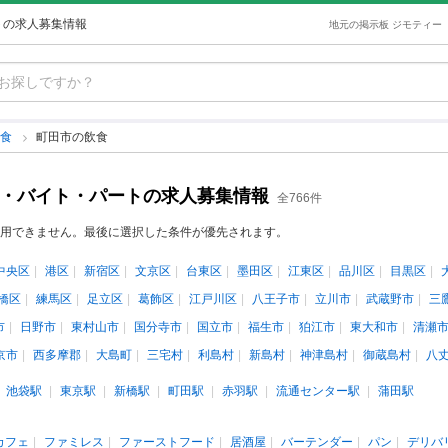
トの求人募集情報
地元の掲示板 ジモティー
飲食
町田市の飲食
ト・バイト・パートの求人募集情報
全766件
用できません。最後に選択した条件が優先されます。
中央区
港区
新宿区
文京区
台東区
墨田区
江東区
品川区
目黒区
橋区
練馬区
足立区
葛飾区
江戸川区
八王子市
立川市
武蔵野市
三
市
日野市
東村山市
国分寺市
国立市
福生市
狛江市
東大和市
清瀬
京市
西多摩郡
大島町
三宅村
利島村
新島村
神津島村
御蔵島村
八
池袋駅
東京駅
新橋駅
町田駅
赤羽駅
流通センター駅
蒲田駅
カフェ
ファミレス
ファーストフード
居酒屋
バーテンダー
パン
デリバ