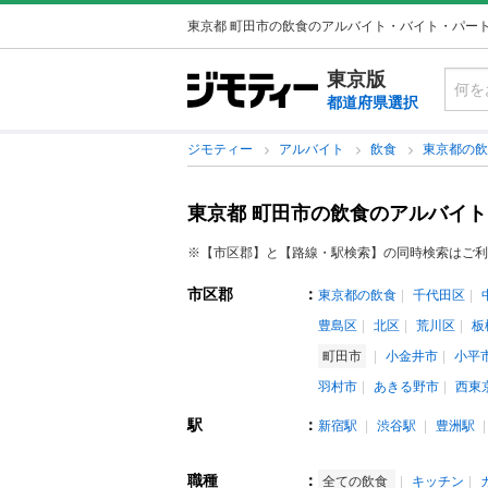
東京都 町田市の飲食のアルバイト・バイト・パー
東京版
都道府県選択
ジモティー
アルバイト
飲食
東京都の
東京都 町田市の飲食のアルバイ
※【市区郡】と【路線・駅検索】の同時検索はご利
市区郡
：
東京都の飲食
千代田区
豊島区
北区
荒川区
板
町田市
小金井市
小平
羽村市
あきる野市
西東
駅
：
新宿駅
渋谷駅
豊洲駅
職種
：
全ての飲食
キッチン