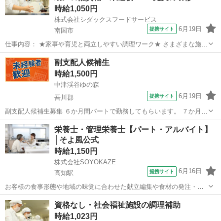
時給1,050円
株式会社シダックスフードサービス
6月19日
提携サイト
南国市
仕事内容： ★家事や育児と両立しやすい調理ワーク★ さまざまな施設
の食を支える 『シダックスフードサービス』では、 家事や育児と両立
高知
南国市
キッチン
副支配人候補生
しながら働く 20～40代しゅふスタッフが多数活躍中！ ご家庭での調
時給1,500円
理経験があれば、 未...
中津渓谷ゆの森
6月19日
提携サイト
吾川郡
副支配人候補生募集 ６か月間パートで勤務してもらいます。 ７か月目
から月給となります。 順調にいけば、将来支配人をお願いするように
高知
吾川郡
レストラン
栄養士・管理栄養士【パート・アルバイト】
なります。 やる気のある方、是非応募下さい。 各種保険あり。 通勤
│そよ風公式
費支給 1Kmにつき９円/日...
時給1,150円
株式会社SOYOKAZE
6月16日
提携サイト
高知駅
お客様の食事形態や地域の味覚に合わせた献立編集や食材の発注・在
庫管理、帳票作成、食材費の管理などを担当。 調理補助や配膳・下
高知
高知市
高知駅
その他
資格なし・社会福祉施設の調理補助
膳、厨房の衛生管理にも携わり、イベント食や行事メニューの企画に
時給1,023円
も関われます。 ※介護業務と兼務の可能...