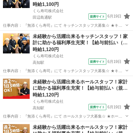
時給1,100円
くら寿司株式会社
6月19日
提携サイト
田辺島通駅
仕事内容： 『無添くら寿司』にて キッチンスタッフ大募集☆ ★キッ
チン(厨房)業務の詳細 ・お寿司づくり (ロボットがにぎったシャリに
高知
高知市
田辺島通駅
レストラン
未経験から活躍出来るキッチンスタッフ！家
ネタを乗せるだけ) ・天ぷらやうどんなどの調理補助 ・ドリンク作
計に助かる福利厚生充実！【給与前払い（…
り ・ケーキやパフェ...
時給1,120円
くら寿司株式会社
6月19日
提携サイト
高知駅
仕事内容： 『無添くら寿司』にて キッチンスタッフ大募集☆ ★キッ
チン(厨房)業務の詳細 ・お寿司づくり (ロボットがにぎったシャリに
高知
高知市
高知駅
レストラン
未経験から活躍出来るホールスタッフ！家計
ネタを乗せるだけ) ・天ぷらやうどんなどの調理補助 ・ドリンク作
に助かる福利厚生充実！【給与前払い（規…
り ・ケーキやパフェ...
時給1,120円
くら寿司株式会社
6月19日
提携サイト
高知駅
仕事内容： 『無添くら寿司』にて ホールスタッフ大募集☆ ★ホール
(フロア)業務の詳細 ・接客 ・タッチパネルの説明 ・レジ ・お席の後
高知
高知市
高知駅
レストラン
未経験から活躍出来るホールスタッフ！家計
片付け ・清掃 など ┗ 注文はタッチパネルが受け、自動で お届