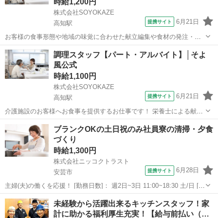
時給1,200円
株式会社SOYOKAZE
6月21日
提携サイト
高知駅
お客様の食事形態や地域の味覚に合わせた献立編集や食材の発注・在
庫管理、帳票作成、食材費の管理などを担当。 調理補助や配膳・下
高知
高知市
高知駅
その他
調理スタッフ【パート・アルバイト】│そよ
膳、厨房の衛生管理にも携わり、イベント食や行事メニューの企画に
風公式
も関われます。 ※介護業務と兼務の可能...
時給1,100円
株式会社SOYOKAZE
6月21日
提携サイト
高知駅
介護施設のお客様へお食事を提供するお仕事です！ 栄養士による献立
をもとに、調理業務等をお願いします。 ・調理業務全般 ・食材の検
高知
高知市
高知駅
その他
ブランクOKの土日祝のみ社員寮の清掃・夕食
品、在庫管理 ・配膳下膳、食器類の洗浄 ・厨房内の清掃、衛生管理
づくり
・帳票類の作成、管理 イベ...
時給1,300円
株式会社ニッコクトラスト
6月28日
提携サイト
安芸市
主婦(夫)の働くを応援！ [勤務日数]： 週2日~3日 11:00~18:30 土/日 [勤
務地・最寄駅]： 高知県安芸郡北川村長山177 J-POWER電源開発
高知
安芸市
キッチン
未経験から活躍出来るキッチンスタッフ！家
（株）南国寮 【株式会社ニッコクトラスト】 [職種...
計に助かる福利厚生充実！【給与前払い（…