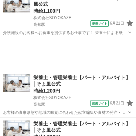
風公式
時給1,100円
株式会社SOYOKAZE
6月21日
提携サイト
高知駅
介護施設のお客様へお食事を提供するお仕事です！ 栄養士による献立
をもとに、調理業務等をお願いします。 ・調理業務全般 ・食材の検
高知
高知市
高知駅
その他
品、在庫管理 ・配膳下膳、食器類の洗浄 ・厨房内の清掃、衛生管理
・帳票類の作成、管理 イベ...
栄養士・管理栄養士【パート・アルバイト】
│そよ風公式
時給1,200円
株式会社SOYOKAZE
6月21日
提携サイト
高知駅
お客様の食事形態や地域の味覚に合わせた献立編集や食材の発注・在
庫管理、帳票作成、食材費の管理などを担当。 調理補助や配膳・下
高知
高知市
高知駅
その他
栄養士・管理栄養士【パート・アルバイト】
膳、厨房の衛生管理にも携わり、イベント食や行事メニューの企画に
│そよ風公式
も関われます。 ※介護業務と兼務の可能...