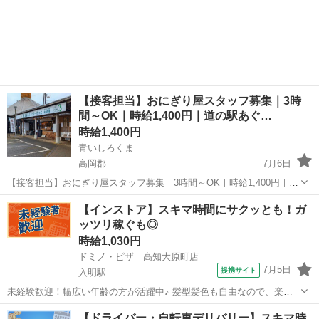
【接客担当】おにぎり屋スタッフ募集｜3時
間～OK｜時給1,400円｜道の駅あぐ…
時給1,400円
青いしろくま
高岡郡
7月6日
【接客担当】おにぎり屋スタッフ募集｜3時間～OK｜時給1,400円｜道
の駅あぐり窪川 四万十町・道の駅「あぐり窪川」にある テイクアウト
高知
高岡郡
飲食
時給
【インストア】スキマ時間にサクッとも！ガ
専門店「青いしろくま」です。 木を基調とした、明るくて清潔感のあ
ッツリ稼ぐも◎
るお店で ...
時給1,030円
ドミノ・ピザ 高知大原町店
7月5日
提携サイト
入明駅
未経験歓迎！幅広い年齢の方が活躍中♪ 髪型髪色も自由なので、楽し
みながらドミノ・ピザで一緒に働きませんか? 新店舗も続々オープン
高知
高知市
入明駅
その他
【ドライバー・自転車デリバリー】スキマ時