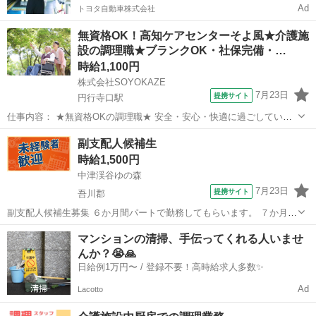
Ad
トヨタ自動車株式会社
無資格OK！高知ケアセンターそよ風★介護施
設の調理職★ブランクOK・社保完備・…
時給1,100円
株式会社SOYOKAZE
7月23日
提携サイト
円行寺口駅
仕事内容： ★無資格OKの調理職★ 安全・安心・快適に過ごしていた
だくためのお手伝い。 ご利用者さまの日々の生活を支えるお仕事で
高知
高知市
円行寺口駅
キッチン
副支配人候補生
す。 介護施設のお客様へお食事を提供するお仕事です！ 栄養士による
時給1,500円
献立をもとに、調理業務等を...
中津渓谷ゆの森
7月23日
提携サイト
吾川郡
副支配人候補生募集 ６か月間パートで勤務してもらいます。 ７か月目
から月給となります。 順調にいけば、将来支配人をお願いするように
高知
吾川郡
レストラン
マンションの清掃、手伝ってくれる人いませ
なります。 やる気のある方、是非応募下さい。 各種保険あり。 通勤
んか？😭🙏
費支給 1Kmにつき９円/日...
日給例1万円〜 / 登録不要！高時給求人多数✨
Ad
Lacotto