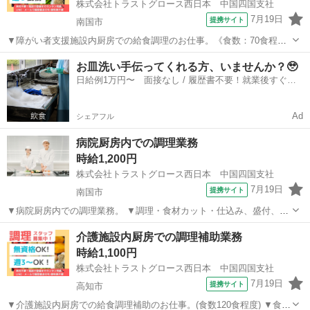
株式会社トラストグロース西日本 中国四国支社
7月19日
提携サイト
南国市
▼障がい者支援施設内厨房での給食調理のお仕事。《食数：70食程
度》 ▼食材洗浄・献立に沿った調理・盛付け・配膳・食器洗浄・掃
高知
南国市
キッチン
お皿洗い手伝ってくれる方、いませんか？🥹
除 等。 〇難しい調理作業はないので、福祉施設での勤務が初めての
日給例1万円〜 面接なし / 履歴書不要！就業後すぐに
方でも安心です。 【必須資格】 ...
お給料がもらえる✨
Ad
シェアフル
病院厨房内での調理業務
時給1,200円
株式会社トラストグロース西日本 中国四国支社
7月19日
提携サイト
南国市
▼病院厨房内での調理業務。 ▼調理・食材カット・仕込み、盛付、配
膳、食器・調理器具洗浄、調理場清掃 等。 ▼制服：貸与あり。 ※採
高知
南国市
キッチン
介護施設内厨房での調理補助業務
用後、入職前に検便の提出必須。 〇20代-60代スタッフ活躍中。 【必
時給1,100円
須資格】 ◇不問 ...
株式会社トラストグロース西日本 中国四国支社
7月19日
提携サイト
高知市
▼介護施設内厨房での給食調理補助のお仕事。(食数120食程度) ▼食材