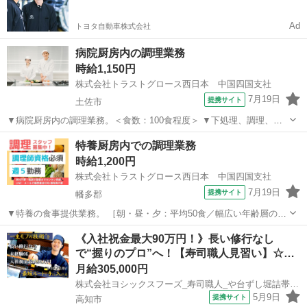
すい環境
Ad
トヨタ自動車株式会社
病院厨房内の調理業務
時給1,150円
株式会社トラストグロース西日本 中国四国支社
7月19日
提携サイト
土佐市
▼病院厨房内の調理業務。＜食数：100食程度＞ ▼下処理、調理、盛
付け、配膳、下膳、食器洗浄、片付け 等。 ▼制服：貸与あり。 ※採
高知
土佐市
キッチン
特養厨房内での調理業務
用後、入職前に検便の提出必須。 〇20代-50代スタッフ活躍中。 【必
時給1,200円
須資格・条件】 ◇...
株式会社トラストグロース西日本 中国四国支社
7月19日
提携サイト
幡多郡
▼特養の食事提供業務。 ［朝・昼・夕：平均50食／幅広い年齢層のス
タッフ6名で調理］ ▼食材仕込み・調理・盛付け・食事提供サービ
高知
幡多郡
キッチン
《入社祝金最大90万円！》長い修行なし
ス・洗浄・片付け 等。 《必須資格》 ◇調理師 《必須条件》 ◇大量
で“握りのプロ”へ！【寿司職人見習い】☆…
調理経験者 ＊ブランクＯ...
月給305,000円
株式会社ヨシックスフーズ_寿司職人_や台ずし堀詰帯屋町 (正社員)
5月9日
提携サイト
高知市