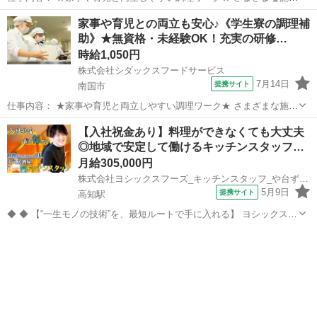
の食を支える 『シダックスフードサービス』では、 家事や育児と両立
高知
四万十市
中村駅
キッチン
家事や育児との両立も安心♪《学生寮の調理補
しながら働く 20～40代しゅふスタッフが多数活躍中！ ご家庭での調
助》★無資格・未経験OK！充実の研修…
理経験があれば、 未...
時給1,050円
株式会社シダックスフードサービス
7月14日
提携サイト
南国市
仕事内容： ★家事や育児と両立しやすい調理ワーク★ さまざまな施設
の食を支える 『シダックスフードサービス』では、 家事や育児と両立
高知
南国市
キッチン
【入社祝金あり】料理ができなくても大丈夫
しながら働く 20～40代しゅふスタッフが多数活躍中！ ご家庭での調
◎地域で安定して働けるキッチンスタッフ…
理経験があれば、 未...
月給305,000円
株式会社ヨシックスフーズ_キッチンスタッフ_や台ずし高知駅前町 (正社員)
5月9日
提携サイト
高知駅
◆ ◆ 【“一生モノの技術”を、最短ルートで手に入れる】 ヨシックスフ
ーズが運営する寿司居酒屋「や台ずし」では、 鮮魚の一部を加工済み
高知
高知市
高知駅
キッチン
の状態で仕入れることで仕込みの負担を大幅に削減しています。 入社
後は余計な工程に時間...