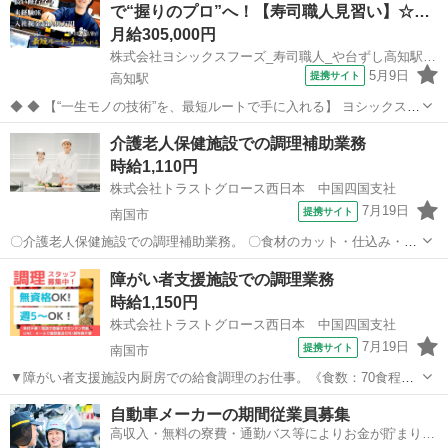
で“握りのプロ”へ！【寿司職人見習い】☆…
月給305,000円
株式会社ヨシックスフーズ_寿司職人_や台ずし高知駅前町 (正社員)
5月9日
提携サイト
高知駅
◆ ◆ 【“一生モノの技術”を、最短ルートで手に入れる】 ヨシックスフ
ーズが運営する寿司居酒屋「や台ずし」では、 鮮魚の一部を加工済み
高知
高知市
高知駅
その他
介護老人保健施設での調理補助業務
の状態で仕入れることで仕込みの負担を大幅に削減しています。 入社
時給1,110円
後は余計な工程に時間...
株式会社トラストグロース西日本 中国四国支社
7月19日
提携サイト
南国市
〇介護老人保健施設での調理補助業務。 〇食材のカット・仕込み・盛
付け・配膳・食器や調理器具の洗浄・清掃 等。 〇制服：貸与あり。
高知
南国市
キッチン
障がい者支援施設での調理業務
※採用後、入職前に検便の提出必須。 ▼20代-60代の職員活躍中。
時給1,150円
《必須資格》 ◆不問 ...
株式会社トラストグロース西日本 中国四国支社
7月19日
提携サイト
南国市
▼障がい者支援施設内厨房での給食調理のお仕事。《食数：70食程
度》 ▼食材洗浄・献立に沿った調理・盛付け・配膳・食器洗浄・掃
高知
南国市
キッチン
自動車メーカーの期間従業員募集
除 等。 〇難しい調理作業はないので、福祉施設での勤務が初めての
高収入・無料の寮費・通勤バス等によりお金が貯まりや
方でも安心です。 【必須資格・条...