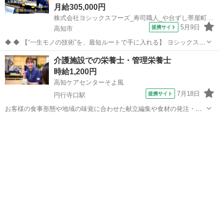
月給305,000円
株式会社ヨシックスフーズ_寿司職人_や台ずし帯屋町 (正社員)
5月9日
提携サイト
高知市
◆ ◆ 【“一生モノの技術”を、最短ルートで手に入れる】 ヨシックスフ
ーズが運営する寿司居酒屋「や台ずし」では、 鮮魚の一部を加工済み
高知
高知市
その他
介護施設での栄養士・管理栄養士
の状態で仕入れることで仕込みの負担を大幅に削減しています。 入社
時給1,200円
後は余計な工程に時間...
高知ケアセンターそよ風
7月18日
提携サイト
円行寺口駅
お客様の食事形態や地域の味覚に合わせた献立編集や食材の発注・在
庫管理、帳票作成、食材費の管理などを担当。調理補助や配膳・下
高知
高知市
円行寺口駅
キッチン
膳、厨房の衛生管理にも携わり、イベント食や行事メニューの企画に
も関われます。※介護業務と兼務の可能性あ...