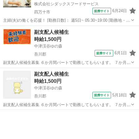
株式会社シダックスフードサービス
6月24日
提携サイト
四万十市
主婦(夫)の働くを応援！ [勤務日数]： 週5日~ 05:30~19:00 [勤務地・最
寄駅]： 高知県四万十市中村右山２０４１－１８ 特別養護老人ホー
高知
四万十市
その他
副支配人候補生
ム 夢の丘 内厨房 《シダックスフードサービス株式会社》 中村駅
時給1,500円
徒...
中津渓谷ゆの森
6月1日
提携サイト
吾川郡
副支配人候補生募集 ６か月間パートで勤務してもらいます。 ７か月目
から月給となります。 順調にいけば、将来支配人をお願いするように
高知
吾川郡
レストラン
副支配人候補生
なります。 やる気のある方、是非応募下さい。 各種保険あり。 通勤
時給1,500円
費支給 1Kmにつき９円/日...
中津渓谷ゆの森
5月18日
提携サイト
吾川郡
副支配人候補生募集 ６か月間パートで勤務してもらいます。 ７か月目
から月給となります。 順調にいけば、将来支配人をお願いするように
高知
吾川郡
レストラン
なります。 やる気のある方、是非応募下さい。 各種保険あり。 通勤
費支給 1Kmにつき９円/日...