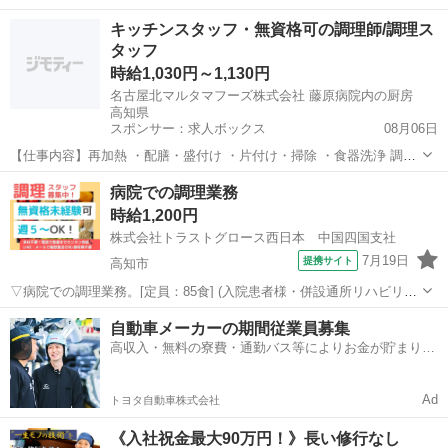
洗浄・下処理・盛付け・配膳・食器洗浄・掃除 等。 〇難しい調理作
高知
高知市
キッチン
キッチンスタッフ・無資格可の調理師/調理ス
業はなく、介護施設での勤務が初めての方でも安心です。 《必須資
タッフ
格・条件》 ◇調理業務経...
時給1,030円～1,130円
名古屋北マルタマフーズ株式会社 藤原病院内の厨房
高知県
スポンサー：求人ボックス
08月06日
【仕事内容】再加熱 ・配膳・盛付け ・片付け・掃除 ・食器洗浄 調理
業務一切なし 雇用期間の定めなし 【経験・資格】<応募要件> 無資格
アルバイト・パート
病院での調理業務
可 未経験可 年齢制限 あり (64歳以下) 年齢制限該当事由 定年を上限
時給1,200円
(定年65歳の為)...
株式会社トラストグロース西日本 中国四国支社
7月19日
提携サイト
高知市
▽病院での調理業務。[定員：85食] (入院患者様・併設通所リハビリテ
ーション利用者様の昼食調理) 【必須資格・条件】 ◇不問 (大量調理経
高知
高知市
キッチン
自動車メーカーの期間従業員募集
験者優遇) ※お仕事No.CS-7233G ご応募時に上記No.をお知らせ下さ
高収入・無料の寮費・通勤バス等によりお金が貯まりや
い...
すい環境
Ad
トヨタ自動車株式会社
《入社祝金最大90万円！》長い修行なし