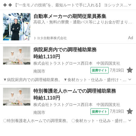
◆ ◆ 【“一生モノの技術”を、最短ルートで手に入れる】 ヨシックスフ
ーズが運営する寿司居酒屋「や台ずし」では、 鮮魚の一部を加工済み
高知
高知市
その他
自動車メーカーの期間従業員募集
の状態で仕入れることで仕込みの負担を大幅に削減しています。 入社
高収入・無料の寮費・通勤バス等によりお金が貯まりや
後は余計な工程に時間...
すい環境
Ad
トヨタ自動車株式会社
病院厨房内での調理補助業務
時給1,110円
株式会社トラストグロース西日本 中国四国支社
7月19日
提携サイト
南国市
▼病院厨房内での調理補助業務。 ▼食材カット・仕込み・盛付け・配
膳・食器や調理器具の洗浄・清掃 等。 ▼制服：貸与あり。 ※採用
高知
南国市
キッチン
特別養護老人ホームでの調理補助業務
後、入職前に検便の提出必須。 〇20代-60代職員活躍中。 【必須資
時給1,110円
格】 ◇不問 【必須条...
株式会社トラストグロース西日本 中国四国支社
7月19日
提携サイト
南国市
〇特別養護老人ホームでの調理業務。 〇食材カット・仕込み・盛付
け・配膳・食器や調理器具の洗浄・清掃 等。 〇制服：貸与あり。 ※
高知
南国市
キッチン
採用後、入職前に検便の提出必須。 ▼20代-60代職員活躍中。 [必須資