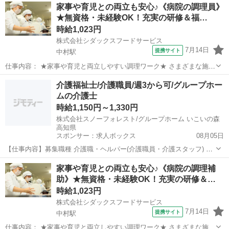
高知
四万十市
中村駅
キッチン
家事や育児との両立も安心♪《病院の調理員》
しながら働く 20～40代しゅふスタッフが多数活躍中！ ご家庭での調
★無資格・未経験OK！充実の研修＆福…
理経験があれば、 未...
時給1,023円
株式会社シダックスフードサービス
7月14日
提携サイト
中村駅
仕事内容： ★家事や育児と両立しやすい調理ワーク★ さまざまな施設
の食を支える 『シダックスフードサービス』では、 家事や育児と両立
高知
四万十市
中村駅
キッチン
介護福祉士/介護職員/週3から可/グループホー
しながら働く 20～40代しゅふスタッフが多数活躍中！ ご家庭での調
ムの介護士
理経験があれば、 未...
時給1,150円～1,330円
株式会社スノーフォレスト/グループホーム いこいの森
高知県
スポンサー：求人ボックス
08月05日
【仕事内容】募集職種 介護職・ヘルパー(介護職員・介護スタッフ) パ
ート・アルバイト 仕事内容 身体介護、食事介助、入浴介助、排泄介
アルバイト・パート
家事や育児との両立も安心♪《病院の調理補
助、生活援助、リネン交換、レク企画・運営、調理 給与・手当 <給与
助》★無資格・未経験OK！充実の研修＆…
> 時給1,150〜1,330円...
時給1,023円
株式会社シダックスフードサービス
7月14日
提携サイト
中村駅
仕事内容： ★家事や育児と両立しやすい調理ワーク★ さまざまな施設