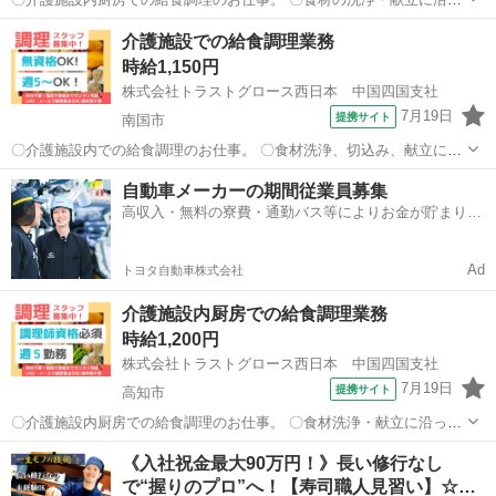
た調理・盛付け・配膳・食器洗浄・掃除 等。 ●難しい調理作業はな
高知
高知市
キッチン
介護施設での給食調理業務
く、介護施設での勤務が初めての方でも安心です。 《必須資格》 ◇調
時給1,150円
理師 《必須条件》 ◇調...
株式会社トラストグロース西日本 中国四国支社
7月19日
提携サイト
南国市
〇介護施設内での給食調理のお仕事。 〇食材洗浄、切込み、献立に沿
った調理、盛付け、配膳、食器洗浄、掃除 等。 ●難しい調理作業は
高知
南国市
キッチン
自動車メーカーの期間従業員募集
無いので、介護施設勤務が初めての方でも安心して勤務できます。 ●
高収入・無料の寮費・通勤バス等によりお金が貯まりや
女性スタッフ活躍中。 《必須...
すい環境
Ad
トヨタ自動車株式会社
介護施設内厨房での給食調理業務
時給1,200円
株式会社トラストグロース西日本 中国四国支社
7月19日
提携サイト
高知市
〇介護施設内厨房での給食調理のお仕事。 〇食材洗浄・献立に沿った
調理・盛付け・配膳・食器洗浄・掃除 等。 ●難しい調理作業はない
高知
高知市
キッチン
《入社祝金最大90万円！》長い修行なし
ので、福祉施設での勤務が初めての方でも安心です。 《必須資格》 ◇
で“握りのプロ”へ！【寿司職人見習い】☆…
調理師 《必須条件》 ◇...