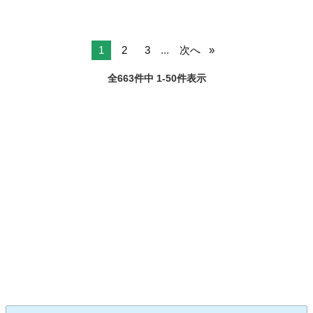
1
2
3
...
次へ
全663件中 1-50件表示