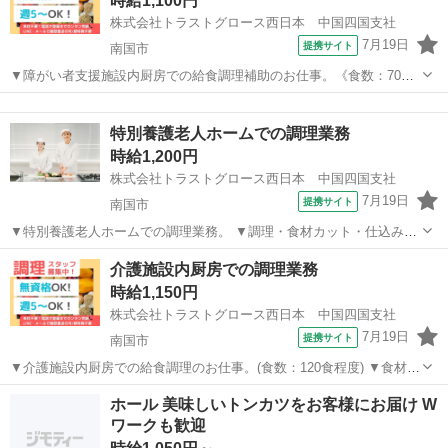
時給1,100円
後は余計な工程に時間...
株式会社トラストグロース西日本 中国四国支社
7月19日
提携サイト
南国市
▼障がい者支援施設内厨房での給食調理補助のお仕事。《食数：70食
程度》 ▼食材洗浄・下処理・盛付け・配膳・食器洗浄・掃除 等。 〇
高知
南国市
キッチン
難しい調理作業はないので、福祉施設での勤務が初めての方でも安心
特別養護老人ホームでの調理業務
です。 【必須資格・条件】 ...
時給1,200円
株式会社トラストグロース西日本 中国四国支社
7月19日
提携サイト
南国市
▼特別養護老人ホームでの調理業務。 ▼調理・食材カット・仕込み、
盛付、配膳、食器・調理器具洗浄、調理場清掃 等。 ▼制服：貸与あ
高知
南国市
キッチン
介護施設内厨房での調理業務
り。 ※採用後、入職前に検便の提出必須。 〇20代-60代スタッフ活躍
時給1,150円
中。 【必須資格】 ◇...
株式会社トラストグロース西日本 中国四国支社
7月19日
提携サイト
南国市
▼介護施設内厨房での給食調理のお仕事。(食数：120食程度) ▼食材洗
浄・下処理・献立に沿った調理・盛付け・配膳・食器洗浄・掃除
高知
南国市
キッチン
ホール 美味しいトンカツをお客様にお届け W
等。 〇難しい調理作業はないので、介護施設での勤務が初めての方で
ワークも歓迎
も安心です。 《必須資格・...