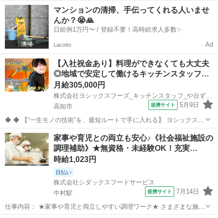
食センターから市内の学校への配送をお任せします。 美味しい給食を
高知
宿毛市
その他
マンションの清掃、手伝ってくれる人いませ
効率よくお届けするにはどうしたらよいか、工夫を凝らした業務をお
んか？😭🙏
願いします。 アルバイト,パート...
日給例1万円〜 / 登録不要！高時給求人多数✨
Ad
Lacotto
【入社祝金あり】料理ができなくても大丈夫
◎地域で安定して働けるキッチンスタッフ…
月給305,000円
株式会社ヨシックスフーズ_キッチンスタッフ_や台ずし堀詰帯屋町 (正社員)
5月9日
提携サイト
高知市
◆ ◆ 【“一生モノの技術”を、最短ルートで手に入れる】 ヨシックスフ
ーズが運営する寿司居酒屋「や台ずし」では、 鮮魚の一部を加工済み
高知
高知市
キッチン
家事や育児との両立も安心♪《社会福祉施設の
の状態で仕入れることで仕込みの負担を大幅に削減しています。 入社
調理補助》★無資格・未経験OK！充実…
後は余計な工程に時間...
時給1,023円
日払い
株式会社シダックスフードサービス
7月14日
提携サイト
中村駅
仕事内容： ★家事や育児と両立しやすい調理ワーク★ さまざまな施設
の食を支える 『シダックスフードサービス』では、 家事や育児と両立