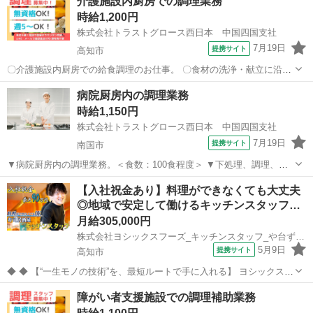
介護施設内厨房での調理業務
時給1,200円
株式会社トラストグロース西日本 中国四国支社
7月19日
提携サイト
高知市
〇介護施設内厨房での給食調理のお仕事。 〇食材の洗浄・献立に沿っ
た調理・盛付け・配膳・食器洗浄・掃除 等。 ●難しい調理作業はな
高知
高知市
キッチン
病院厨房内の調理業務
く、介護施設での勤務が初めての方でも安心です。 《必須資格》 ◇不
時給1,150円
問 《必須条件》 ◇調理...
株式会社トラストグロース西日本 中国四国支社
7月19日
提携サイト
南国市
▼病院厨房内の調理業務。＜食数：100食程度＞ ▼下処理、調理、盛
付け、配膳、下膳、食器洗浄、片付け 等。 ▼制服：貸与あり。 ※採
高知
南国市
キッチン
【入社祝金あり】料理ができなくても大丈夫
用後、入職前に検便の提出必須。 〇20代-50代職員活躍中。 【必須資
◎地域で安定して働けるキッチンスタッフ…
格・条件】 ◇不問...
月給305,000円
株式会社ヨシックスフーズ_キッチンスタッフ_や台ずし帯屋町 (正社員)
5月9日
提携サイト
高知市
◆ ◆ 【“一生モノの技術”を、最短ルートで手に入れる】 ヨシックスフ
ーズが運営する寿司居酒屋「や台ずし」では、 鮮魚の一部を加工済み
高知
高知市
キッチン
障がい者支援施設での調理補助業務
の状態で仕入れることで仕込みの負担を大幅に削減しています。 入社