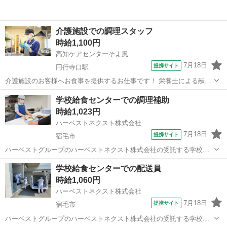
介護施設での調理スタッフ
時給1,100円
高知ケアセンターそよ風
7月18日
提携サイト
円行寺口駅
介護施設のお客様へお食事を提供するお仕事です！ 栄養士による献立
をもとに、調理業務等をお願いします。 ・調理業務全般 ・食材の検
高知
高知市
円行寺口駅
キッチン
学校給食センターでの調理補助
品、在庫管理 ・配膳下膳、食器類の洗浄 ・厨房内の清掃、衛生管理
時給1,023円
・帳票類の作成、管理 イベン...
ハーベストネクスト株式会社
7月18日
提携サイト
宿毛市
ハーベストグループのハーベストネクスト株式会社の受託する学校給
食の検収・下処理・調理・洗浄などの調理補助業務をお願いします。
高知
宿毛市
その他
学校給食センターでの配送員
生徒たちに毎回美味しく温かい食事を提供できるよう、工夫を凝らし
時給1,060円
た業務をお願いします。 子どもたちが...
ハーベストネクスト株式会社
7月18日
提携サイト
宿毛市
ハーベストグループのハーベストネクスト株式会社の受託する学校給