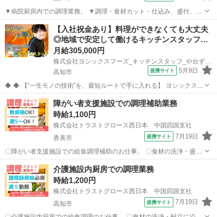
▼病院厨房内での調理業務。 ▼調理・食材カット・仕込み、盛付、配
膳、食器・調理器具洗浄、調理場清掃 等。 ▼制服：貸与あり。 ※採
高知
室戸市
キッチン
【入社祝金あり】料理ができなくても大丈夫
用後、入職前に検便の提出必須。 〇20代-60代スタッフ活躍中。 【必
◎地域で安定して働けるキッチンスタッフ…
須資格】 ◇普通自動...
月給305,000円
株式会社ヨシックスフーズ_キッチンスタッフ_や台ずし高知大橋通町 (正社員)
5月9日
提携サイト
高知市
◆ ◆ 【“一生モノの技術”を、最短ルートで手に入れる】 ヨシックスフ
ーズが運営する寿司居酒屋「や台ずし」では、 鮮魚の一部を加工済み
高知
高知市
キッチン
障がい者支援施設での調理補助業務
の状態で仕入れることで仕込みの負担を大幅に削減しています。 入社
時給1,100円
後は余計な工程に時間...
株式会社トラストグロース西日本 中国四国支社
7月19日
提携サイト
香美市
〇障がい者支援施設での給食調理補助のお仕事。 〇食材の洗浄・盛付
け・配膳・食器洗浄・掃除 等。 ●難しい調理作業はなく、介護施設
高知
香美市
キッチン
介護施設内厨房での調理業務
での勤務が初めての方でも安心です。 《必須資格・条件》 ◇仕事とし
時給1,200円
ての調理補助業務経験者(年...
株式会社トラストグロース西日本 中国四国支社
7月19日
提携サイト
高知市
〇介護施設内厨房での給食調理のお仕事。 〇食材の洗浄・献立に沿っ