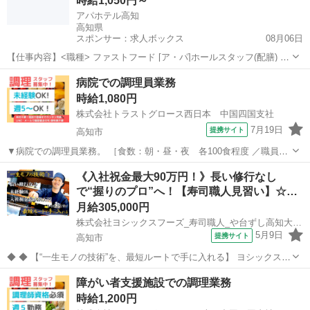
時給1,050円～
アパホテル高知
高知県
スポンサー：求人ボックス
08月06日
【仕事内容】<職種> ファストフード [ア・パ]ホールスタッフ(配膳) <
雇用形態> アルバイト・パート <給与> [ア・パ]時給1,050円～ 技術の
アルバイト・パート
病院での調理員業務
習得により時給は上がります。 給与:毎月15日払い 土日祝勤務可能な
時給1,080円
方は優遇い...
株式会社トラストグロース西日本 中国四国支社
7月19日
提携サイト
高知市
▼病院での調理員業務。 ［食数：朝・昼・夜 各100食程度 ／職員体
制：9名］ ▼仕込み、調理、盛付け、配膳、食器洗浄 等。 ▼制服：
高知
高知市
キッチン
《入社祝金最大90万円！》長い修行なし
貸与あり。 【必須資格・条件】 ◇不問 ※お仕事No.CS-6102A ご応募
で“握りのプロ”へ！【寿司職人見習い】☆…
時に上記...
月給305,000円
株式会社ヨシックスフーズ_寿司職人_や台ずし高知大橋通町 (正社員)
5月9日
提携サイト
高知市
◆ ◆ 【“一生モノの技術”を、最短ルートで手に入れる】 ヨシックスフ
ーズが運営する寿司居酒屋「や台ずし」では、 鮮魚の一部を加工済み
高知
高知市
その他
障がい者支援施設での調理業務
の状態で仕入れることで仕込みの負担を大幅に削減しています。 入社
時給1,200円
後は余計な工程に時間...