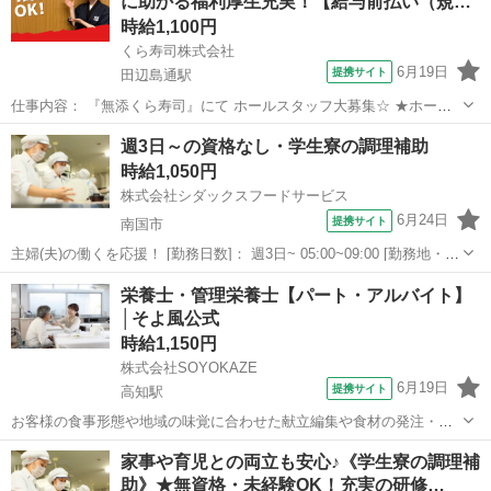
に助かる福利厚生充実！【給与前払い（規…
け、お皿はお客様が...
時給1,100円
くら寿司株式会社
6月19日
提携サイト
田辺島通駅
仕事内容： 『無添くら寿司』にて ホールスタッフ大募集☆ ★ホール
(フロア)業務の詳細 ・接客 ・タッチパネルの説明 ・レジ ・お席の後
高知
高知市
田辺島通駅
レストラン
週3日～の資格なし・学生寮の調理補助
片付け ・清掃 など ┗ 注文はタッチパネルが受け、自動で お届
時給1,050円
け、お皿はお客様が...
株式会社シダックスフードサービス
6月24日
提携サイト
南国市
主婦(夫)の働くを応援！ [勤務日数]： 週3日~ 05:00~09:00 [勤務地・最
寄駅]： 高知県南国市物部乙２００－２ 高知高専寮 《シダックスコ
高知
南国市
その他
栄養士・管理栄養士【パート・アルバイト】
ントラクトフードサービス株式会社》 [職種名]：資格なし・学...
│そよ風公式
時給1,150円
株式会社SOYOKAZE
6月19日
提携サイト
高知駅
お客様の食事形態や地域の味覚に合わせた献立編集や食材の発注・在
庫管理、帳票作成、食材費の管理などを担当。 調理補助や配膳・下
高知
高知市
高知駅
その他
家事や育児との両立も安心♪《学生寮の調理補
膳、厨房の衛生管理にも携わり、イベント食や行事メニューの企画に
助》★無資格・未経験OK！充実の研修…
も関われます。 ※介護業務と兼務の可能...