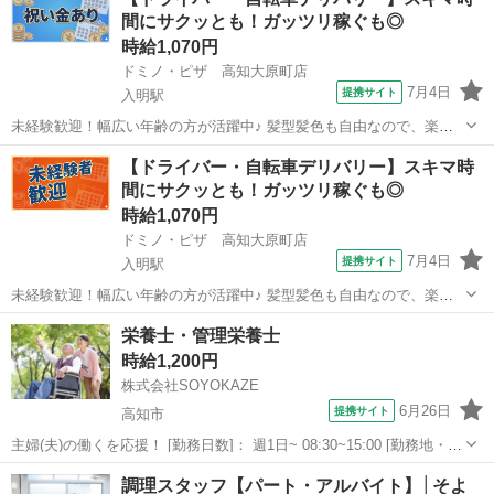
中のドミノ・ピザでは明るく元気に働いてくれるスタッフを大募集中
間にサクッとも！ガッツリ稼ぐも◎
です♪ 1985年、日本ではじ...
時給1,070円
ドミノ・ピザ 高知大原町店
7月4日
提携サイト
入明駅
未経験歓迎！幅広い年齢の方が活躍中♪ 髪型髪色も自由なので、楽し
みながらドミノ・ピザで一緒に働きませんか? 新店舗も続々オープン
高知
高知市
入明駅
デリバリー
【ドライバー・自転車デリバリー】スキマ時
中のドミノ・ピザでは明るく元気に働いてくれるスタッフを大募集中
間にサクッとも！ガッツリ稼ぐも◎
です♪ 1985年、日本ではじ...
時給1,070円
ドミノ・ピザ 高知大原町店
7月4日
提携サイト
入明駅
未経験歓迎！幅広い年齢の方が活躍中♪ 髪型髪色も自由なので、楽し
みながらドミノ・ピザで一緒に働きませんか? 新店舗も続々オープン
高知
高知市
入明駅
デリバリー
栄養士・管理栄養士
中のドミノ・ピザでは明るく元気に働いてくれるスタッフを大募集中
時給1,200円
です♪ 1985年、日本ではじ...
株式会社SOYOKAZE
6月26日
提携サイト
高知市
主婦(夫)の働くを応援！ [勤務日数]： 週1日~ 08:30~15:00 [勤務地・最
寄駅]： 高知県高知市福井町805番4 高知ケアセンターそよ風(45846) 円
高知
高知市
キッチン
調理スタッフ【パート・アルバイト】│そよ
行寺口駅徒歩15分 [職種名]：栄養士・管理栄養...