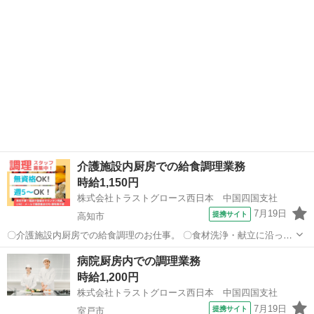
格] ◆不問 [必...
介護施設内厨房での給食調理業務
時給1,150円
株式会社トラストグロース西日本 中国四国支社
7月19日
提携サイト
高知市
〇介護施設内厨房での給食調理のお仕事。 〇食材洗浄・献立に沿った
調理・盛付け・配膳・食器洗浄・掃除 等。 ●難しい調理作業はない
高知
高知市
キッチン
病院厨房内での調理業務
ので、福祉施設での勤務が初めての方でも安心です。 《必須資格》 ◇
時給1,200円
不問 《必須条件》 ◇給...
株式会社トラストグロース西日本 中国四国支社
7月19日
提携サイト
室戸市