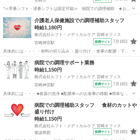
宮崎市
*≪早番シフト・遅番シフトは固定可能≫ 病院での調理補助 ★お仕
事No. kp-230229* 【資格・経験】 資格：不問 経験：不問 【仕事内
宮崎
宮崎市
キッチン
介護老人保健施設での調理補助スタッフ
容】 *ポイント ・無資格未経験からスタート可能です！ ・早番シフ
時給1,180円
ト・遅番シ...
株式会社ルフト・メディカルケア 宮崎オフィス
7月18日
提携サイト
宮崎神宮駅
具体的には・・・ ・材料の切り込み ・盛り付け ・食事の配膳・下膳
・食器洗浄 など チームワークを大切に、みんなで協力しながら働ける
宮崎
宮崎市
宮崎神宮駅
キッチン
病院での調理サポート業務
環境です！ 調理経験や調理師免許は一切不要！ 派遣社員
時給1,150円
★Medicalcare C...
株式会社ルフト・メディカルケア 宮崎オフィス
7月18日
提携サイト
宮崎神宮駅
具体的には・・・ ■食器の洗浄 ■配膳車へのお食事の移動 ■簡単な盛
り付け など 丁寧にステップを踏んで先輩スタッフがレクチャーしてく
宮崎
宮崎市
宮崎神宮駅
キッチン
病院での調理補助スタッフ 食材のカットや
れます！ 段階を踏んで業務の幅を広げていくことができるため、 安心
盛り付け
感を持って業務に慣れ...
時給1,150円
株式会社ルフト・メディカルケア 宮崎オフィス
7月18日
提携サイト
東諸県郡