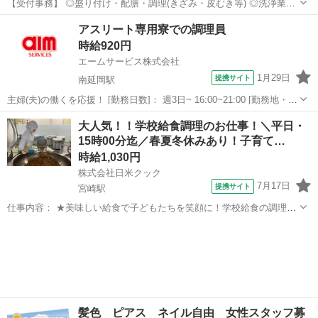
【受付事務】 ◎盛り付け・配膳・調理(きざみ・皮むき等) ◎洗浄業務
◎清掃業務 などをお願いします。 チームワークを大切に、みんなで協
宮崎
東諸県郡
キッチン
アスリート専用寮での調理員
力しながら働ける環境です！ 調理経験や調理師免許は一切不要！ 料理
時給920円
をすることがお好き...
エームサービス株式会社
1月29日
提携サイト
南延岡駅
主婦(夫)の働くを応援！ [勤務日数]： 週3日~ 16:00~21:00 [勤務地・最
寄駅]： 宮崎県延岡市構口町2-198-1 旭化成サザンぴあかまえぐち
宮崎
延岡市
南延岡駅
その他
大人気！！学校給食調理のお仕事！＼平日・
寮-1692 ＜エームサービス株式会社＞ 南延岡駅徒歩4分 ...
15時00分迄／春夏冬休みあり！子育て…
時給1,030円
株式会社日米クック
7月17日
提携サイト
宮崎駅
仕事内容： ★美味しい給食で子どもたちを笑顔に！学校給食の調理・
洗浄スタッフ★ 家庭優先のしゅふさん必見！ 春・夏・冬休みあり◎
宮崎
宮崎市
宮崎駅
キッチン
長期休暇はお子さんと一緒に過ごせますよ♪ ＜具体的なお仕事内容
は・・・＞ ・野菜を洗う ・...
髪色 ピアス ネイル自由 女性スタッフ募