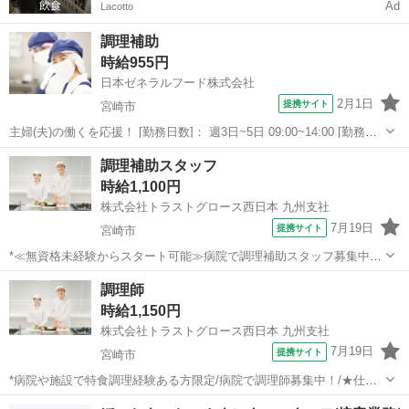
Ad
Lacotto
調理補助
時給955円
日本ゼネラルフード株式会社
2月1日
提携サイト
宮崎市
主婦(夫)の働くを応援！ [勤務日数]： 週3日~5日 09:00~14:00 [勤務
地・最寄駅]： 宮崎県宮崎市清武町今泉丙1860 日本ゼネラルフード株
宮崎
宮崎市
その他
調理補助スタッフ
式会社 宮崎エプソン株式会社_1440 清武駅自動車7分／日向...
時給1,100円
株式会社トラストグロース西日本 九州支社
7月19日
提携サイト
宮崎市
*≪無資格未経験からスタート可能≫病院で調理補助スタッフ募集中！/
★仕事No.kp-230380* 【資格・経験】 資格：不問 経験：不問 【お仕
宮崎
宮崎市
キッチン
調理師
事内容】 *ポイント ・無資格未経験からスタート可能なお仕事です！
時給1,150円
・早番...
株式会社トラストグロース西日本 九州支社
7月19日
提携サイト
宮崎市
*病院や施設で特食調理経験ある方限定/病院で調理師募集中！/★仕事
No.kp-230374* 【資格・経験】 資格：調理師 経験：必須 【お仕事内
宮崎
宮崎市
キッチン