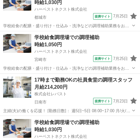
時給1,030円
ハーベストネクスト株式会社
7月25日
提携サイト
都城市
学校給食の配膳・盛り付け・仕込み・洗浄などの調理補助業務をお願
いします。 生徒たちに毎回美味しく温かい食事を提供できるよう、工
宮崎
都城市
その他
学校給食調理場での調理補助
夫を凝らした業務をお願いします。 子どもたちが美味しそうに食べる
時給1,050円
姿は何よりもやりがいにつながります...
ハーベストネクスト株式会社
7月25日
提携サイト
宮崎市
学校給食の配膳・盛り付け・仕込み・洗浄などの調理補助業務をお願
いします。 生徒たちに毎回美味しく温かい食事を提供できるよう、工
宮崎
宮崎市
その他
17時まで勤務OKの社員食堂の調理スタッフ
夫を凝らした業務をお願いします。 子どもたちが美味しそうに食べる
月給214,200円
姿は何よりもやりがいにつながります...
株式会社レパスト
7月23日
提携サイト
日南市
主婦(夫)の働くを応援！ [勤務日数]： 週5日~5日 08:00~17:00 月/火/水/
木/金 [勤務地・最寄駅]： 宮崎県日南市北郷町郷之原３６７１－１ 日
宮崎
日南市
キッチン
学校給食調理場での調理補助
南NOK株式会社（社員食堂） 株式会社レパスト（97...
時給1,030円
ハーベストネクスト株式会社