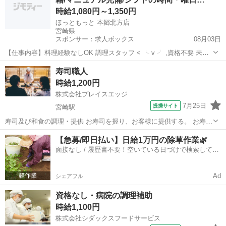
姿は何よりもやりがいにつながります...
時給1,080円～1,350円
ほっともっと 本郷北方店
宮崎県
スポンサー：求人ボックス
08月03日
【仕事内容】料理経験なしOK 調理スタッフ < ╰ v ╯ ,資格不要 未経
験スタート多数 ,マニュアル通りの調理でOK ,先輩からの手厚いサポー
アルバイト・パート
寿司職人
トあり <イチオシポイントはコレ↓↓> シフトの時間・曜日の相談OK お
時給1,200円
誕生日プレゼ...
株式会社プレイスエッジ
7月25日
提携サイト
宮崎駅
寿司及び和食の調理・提供 お寿司を握り、お客様に提供する。 お寿司
以外の和食も提供して頂きます。 ★30代、40代、50代の男性活躍中
宮崎
宮崎市
宮崎駅
その他
【急募/即日払い】日給1万円の除草作業🌿
派遣社員 ★昇給あり(規定有) ★各種社会保険完備(法令に準じ加入条件
面接なし / 履歴書不要！空いている日づけで検索して即
を満たし...
日はたらける✨
Ad
シェアフル
資格なし・病院の調理補助
時給1,100円
株式会社シダックスフードサービス