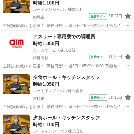
時給1,100円
ルートインジャパン株式会社
3月27日
提携サイト
都城市
主婦(夫)の働くを応援！ [勤務日数]： 週3日~ 16:30~21:30 月/火/水/木/
金/土/日 などから選べます [勤務地・最寄駅]： 宮崎県都城市上町14-18
宮崎
都城市
キッチン
アスリート専用寮での調理員
ホテルルートイン都城 西都城駅徒歩10分 [職...
時給1,050円
エームサービス株式会社
1月29日
提携サイト
南延岡駅
主婦(夫)の働くを応援！ [勤務日数]： 週3日~ 05:00~10:00 [勤務地・最
寄駅]： 宮崎県延岡市構口町2-198-1 旭化成サザンぴあかまえぐち
宮崎
延岡市
南延岡駅
その他
夕食ホール・キッチンスタッフ
寮-1692 ＜エームサービス株式会社＞ 南延岡駅徒歩4分 ...
時給1,050円
ルートインジャパン株式会社
3月13日
提携サイト
宮崎市
主婦(夫)の働くを応援！ [勤務日数]： 週2日~ 17:00~22:00 月/火/水/木/
金/土/日 などから選べます [勤務地・最寄駅]： 宮崎県宮崎市青島西1-
宮崎
宮崎市
キッチン
夕食ホール・キッチンスタッフ
16-2 ルートイングランティアあおしま太陽閣 [...
時給1,100円
ルートインジャパン株式会社