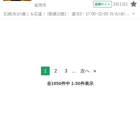
3月13日
提携サイト
延岡市
主婦(夫)の働くを応援！ [勤務日数]： 週3日~ 17:00~22:00 月/火/水/木/
金/土/日 などから選べます [勤務地・最寄駅]： 宮崎県延岡市幸町3-140
宮崎
延岡市
キッチン
ホテルルートイン延岡駅前 延岡駅徒歩1分 [職...
1
2
3
...
次へ
全1050件中 1-50件表示