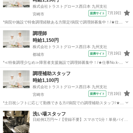
株式会社トラストグロース西日本 九州支社
7月19日
提携サイト
宮崎市
*病院や施設で特食調理経験ある方限定/病院で調理師募集中！/★仕事
No.kp-230376* 【資格・経験】 資格：調理師 経験：必須 【お仕事内
宮崎
宮崎市
キッチン
調理師
容】 *ポイント ・有資格・経験者の方、限定のお仕事です！ ・シフト
時給1,150円
に応じ...
株式会社トラストグロース西日本 九州支社
7月19日
提携サイト
都城市
*≪特食調理少なめ≫障害者支援施設で調理師募集中！/★仕事No.k-
230377* 【資格・経験】 資格：調理師 経験：必須 【お仕事内容】 *ポ
宮崎
都城市
キッチン
調理補助スタッフ
イント ・有資格・経験者の方、限定のお仕事です！ ・シフトに応じて
時給1,100円
勤務でき...
株式会社トラストグロース西日本 九州支社
7月19日
提携サイト
宮崎市
*土日祝シフトに応じて勤務できる方//病院での調理補助スタッフ/★仕
事No.kp-230375* 【資格・経験】 資格：不問 経験：必須 【お仕事内
宮崎
宮崎市
キッチン
洗い場スタッフ
容】 *ポイント ・経験者であれば無資格からスタート可能なお仕事で
日給例1万円〜 /【登録不要】スマホで1分！単発バイト
す！ ...
一括検索✨