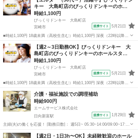
～1月3日まで年末年始手当有（時給アップ） ■びっくりドンキー 大
キー 大島町店のびっくりドンキーのホ…
島...
時給1,100円
びっくりドンキー 大島町店
5月21日
提携サイト
宮崎市
■時給1,100円 18歳未満（高校生含む）時給1,100円 深夜（22時以降
年少者不可）時給1,375円 ☆土日祝日手当：時給＋100円 ☆12月31日
宮崎
宮崎市
カフェ
【週2～3日勤務OK】びっくりドンキー 大
～1月3日まで年末年始手当有（時給アップ） ■びっくりドンキー 大
島町店のびっくりドンキーのホールスタ…
島...
時給1,100円
びっくりドンキー 大島町店
5月21日
提携サイト
宮崎市
■時給1,100円 18歳未満（高校生含む）時給1,100円 深夜（22時以降
年少者不可）時給1,375円 ☆土日祝日手当：時給＋100円 ☆12月31日
宮崎
宮崎市
カフェ
介護・福祉施設での調理補助
～1月3日まで年末年始手当有（時給アップ） ■びっくりドンキー 大
時給900円
島...
エームサービス株式会社
1月29日
提携サイト
日向新富駅
主婦(夫)の働くを応援！ [勤務日数]： 週5日~ 05:30~14:00/09:00~17:30
[勤務地・最寄駅]： 宮崎県西都市新町一丁目66番地 シルバーコート新
宮崎
西都市
日向新富駅
その他
【週2日・1日3h〜OK】未経験歓迎のホール
町-4732 ＜エームサービス株式会社＞ 日向新...