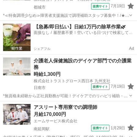
7月19日
提携サイト
都城市
*≪特食調理少なめ≫障害者支援施設で調理補助スタッフ募集中！/★仕
事No.kp-230379* 【資格・経験】 資格：不問 経験：必須 【お仕事内
宮崎
都城市
キッチン
【急募/即日払い】日給1万円の除草作業🌿
容】 *ポイント ・経験者の方、限定のお仕事です！ ・シフトに応じて
面接なし / 履歴書不要！空いている日づけで検索して即
勤務で...
日はたらける✨
Ad
シェアフル
介護老人保健施設のデイケア部門での介護業
務
時給1,300円
株式会社トラストグロース西日本 九州支社
7月19日
提携サイト
日南市
*無資格未経験から正社員勤務が可能！デイケアでのリハビリ補助・介
護・送迎★ お仕事No. kp-150126* 【資格・経験】 資格：普通自動
宮崎
日南市
キッチン
アスリート専用寮での調理師
車免許 経験：不問 【仕事内容】 *＊ポイント ・介護の資格・経験は問
月給170,000円
いません...
エームサービス株式会社
1月29日
提携サイト
南延岡駅