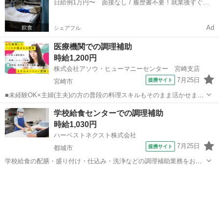
日給例1万円〜 面接なし / 履歴書不要！就業後すぐに
お給料がもらえる✨
Ad
シェアフル
医療機関での調理補助
時給1,200円
株式会社アソウ・ヒューマニーセンター 宮崎支店
7月25日
提携サイト
宮崎市
■未経験OK×主婦(主夫)の方の普段の料理スキルもそのまま活かせま
す！体を動かすことが好きな方にもオススメのアクティブワーク◎■な
宮崎
宮崎市
キッチン
学校給食センターでの調理補助
にかとウレシイ平日休み×勤務時間の調整OK×残業ナシ！ライフスタイ
時給1,030円
ルに合わせてオシゴトできる！...
ハーベストネクスト株式会社
7月25日
提携サイト
都城市
学校給食の配膳・盛り付け・仕込み・洗浄などの調理補助業務をお願
いします。 生徒たちに毎回美味しく温かい食事を提供できるよう、工
宮崎
都城市
その他
夫を凝らした業務をお願いします。 子どもたちが美味しそうに食べる
姿は何よりもやりがいにつながります...