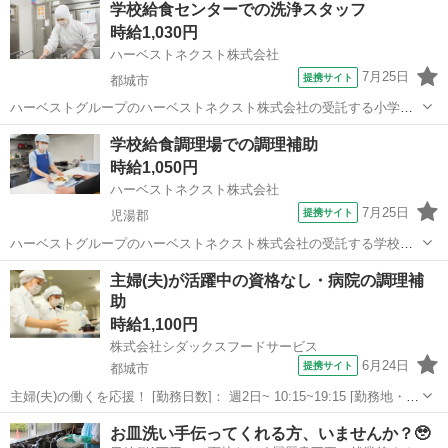
学校給食センターでの洗浄スタッフ
時給1,030円
ハーベストネクスト株式会社
7月25日
提携サイト
都城市
ハーベストグループのハーベストネクスト株式会社の受託する小学校
給食の洗浄業務をお願いします。 生徒たちに毎回美味しく温かい食事
宮崎
都城市
その他
学校給食調理場での調理補助
を提供できるよう、工夫を凝らした業務をお願いします。 子どもたち
時給1,050円
が美味しそうに食べる姿は何よりもや...
ハーベストネクスト株式会社
7月25日
提携サイト
児湯郡
ハーベストグループのハーベストネクスト株式会社の受託する学校給
食の検収・下処理・調理・洗浄などの調理補助業務をお願いします。
宮崎
児湯郡
その他
主婦(夫)が活躍中の資格なし・病院の調理補
生徒たちに毎回美味しく温かい食事を提供できるよう、工夫を凝らし
助
た業務をお願いします。 子どもたちが...
時給1,100円
株式会社シダックスフードサービス
6月24日
提携サイト
都城市
主婦(夫)の働くを応援！ [勤務日数]： 週2日~ 10:15~19:15 [勤務地・最
寄駅]： 宮崎県都城市都島町506番地 横山病院 内厨房 《シダックス
宮崎
都城市
その他
お皿洗い手伝ってくれる方、いませんか？🥹
フードサービス株式会社》 西都城駅自動車5分 [職種名]：...