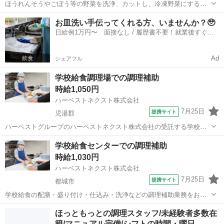
ほうれんそうやごぼう等の野菜を洗浄、カットし、冷凍野菜にする簡
単な お仕事です。 ◆むずかしいスキルや経験・知識などは必要ありま
宮崎
えびの市
えびの飯野駅
キッチン
お皿洗い手伝ってくれる方、いませんか？🥹
せん！ ◆未経験でも丁寧に指導しますので安心です。 ◆モクモク系の
日給例1万円〜 面接なし / 履歴書不要！就業後すぐに
簡単作業ですので、人と接...
お給料がもらえる✨
Ad
シェアフル
学校給食調理場での調理補助
時給1,050円
ハーベストネクスト株式会社
7月25日
提携サイト
児湯郡
ハーベストグループのハーベストネクスト株式会社の受託する学校給
食の検収・下処理・調理・洗浄などの調理補助業務をお願いします。
宮崎
児湯郡
その他
学校給食センターでの調理補助
生徒たちに毎回美味しく温かい食事を提供できるよう、工夫を凝らし
時給1,030円
た業務をお願いします。 子どもたちが...
ハーベストネクスト株式会社
7月25日
提携サイト
都城市
学校給食の配膳・盛り付け・仕込み・洗浄などの調理補助業務をお願
いします。 生徒たちに毎回美味しく温かい食事を提供できるよう、工
宮崎
都城市
その他
ほっともっとの調理スタッフ/未経験者多数在
夫を凝らした業務をお願いします。 子どもたちが美味しそうに食べる
籍/マニュアル完備/シフトの時間・曜日…