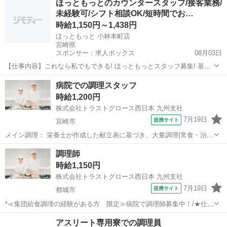
ほっともっとのカウンタースタッフ/接客業務/
容】 *ポイント ・有資格・経験者の方、限定のお仕事です！ ・シフト
未経験可/シフト相談OK/短時間でお…
に応じ...
時給1,150円～1,438円
ほっともっと 小林本町店
宮崎県
スポンサー：求人ボックス
08月03日
【仕事内容】これなら私でもできる! ほっともっとスタッフ募集! 基本
業務は… カウンターで注文を受ける 調理スタッフに伝える お客様に
アルバイト・パート
病院での調理スタッフ
お渡しする 覚えやすさには自信あり 初めての方でも安心して働けま
時給1,200円
す! 働きたい時間を選べる 適度...
株式会社トラストグロース西日本 九州支社
7月19日
提携サイト
宮崎市
メイン調理： 栄養士が作成した献立表に基づき、大量調理(常食・治療
食)を行います。 形態調整： 患者様の嚥下・咀嚼状態に合わせた「キ
宮崎
宮崎市
キッチン
調理師
ザミ食」「ソフト食」などの調理・加工。 仕込み・味付け： 病院食な
時給1,150円
らではの栄養基準を守りつつ...
株式会社トラストグロース西日本 九州支社
7月19日
提携サイト
都城市
*≪集団給食調理の経験がある方 限定≫病院で調理師募集中！/★仕事
No.kp-230378* 【資格・経験】 資格：調理師 経験：必須 【お仕事内
宮崎
都城市
キッチン
アスリート専用寮での調理員
容】 *ポイント ・有資格・経験者の方、限定のお仕事です！ ・シフト