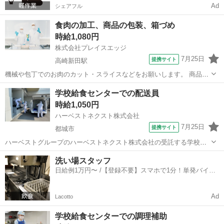
Ad
シェアフル
食肉の加工、商品の包装、箱づめ
時給1,080円
株式会社プレイスエッジ
7月25日
提携サイト
高崎新田駅
機械や包丁でのお肉のカット・スライスなどをお願いします。 商品の
包装、箱づめ、原料・製品の運搬業務(軽作業)など。 未経験から始め
宮崎
都城市
高崎新田駅
キッチン
学校給食センターでの配送員
られるお仕事です！ 精肉の技術が身に付き、スキルアップしたい方に
時給1,050円
オススメです！ ★未経験者歓...
ハーベストネクスト株式会社
7月25日
提携サイト
都城市
ハーベストグループのハーベストネクスト株式会社の受託する学校給
食の配送・洗浄業務をお願いします。 美味しい給食を効率よくお届け
宮崎
都城市
その他
洗い場スタッフ
するにはどうしたらよいか、工夫を凝らした業務をお願いします。 小
日給例1万円〜 /【登録不要】スマホで1分！単発バイト
さな工夫が大きな改善に繋がることも...
一括検索✨
Ad
Lacotto
学校給食センターでの調理補助