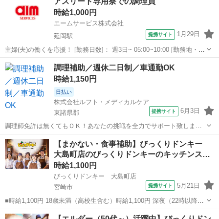
アスリート専用寮での調理員
の洗浄（食器洗浄機） ○清掃業務 etc... 未経験の方でも早く...
時給1,000円
エームサービス株式会社
1月29日
提携サイト
延岡駅
主婦(夫)の働くを応援！ [勤務日数]： 週3日~ 05:00~10:00 [勤務地・最
寄駅]： 宮崎県延岡市中の瀬町1-6050-4 旭化成愛宕寮-1693 ＜エーム
宮崎
延岡市
延岡駅
その他
調理補助／週休二日制／車通勤OK
サービス株式会社＞ 延岡駅徒歩10分 [職種名]...
時給1,150円
日払い
株式会社ルフト・メディカルケア
6月3日
提携サイト
東諸県郡
調理師免許は無くてもＯＫ！あなたの挑戦を全力でサポート致しま
す。安全で美味しいお食事を一緒に提供しませんか？／ハローワーク
宮崎
東諸県郡
その他
【まかない・食事補助】びっくりドンキー
でお仕事お探しの方もお気軽にお問い合わせくださいませ♪ 私たちル
大島町店のびっくりドンキーのキッチンス…
フト・メディカルケアは 「いのちを支...
時給1,100円
びっくりドンキー 大島町店
5月21日
提携サイト
宮崎市
■時給1,100円 18歳未満（高校生含む）時給1,100円 深夜（22時以降
年少者不可）時給1,375円 ☆土日祝日手当：時給＋100円 ☆12月31日
宮崎
宮崎市
ファミレス
【エルダー（50代～）活躍中】びっくりドン