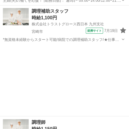
主婦(夫)の働くを応援！ [勤務日数]： 週5日~ 05:00~14:00/12:00~21:00
[勤務地・最寄駅]： 宮崎県延岡市構口町2-198-1 旭化成サザンぴあかま
宮崎
延岡市
南延岡駅
キッチン
調理補助スタッフ
えぐち寮-1692 ＜エームサービス株式会...
時給1,100円
株式会社トラストグロース西日本 九州支社
7月19日
提携サイト
宮崎市
*無資格未経験からスタート可能/病院での調理補助スタッフ/★仕事
No.kp-230373* 【資格・経験】 資格：不問 経験：不問 【お仕事内
宮崎
宮崎市
キッチン
容】 *ポイント ・無資格未経験からスタート可能なお仕事です！ ・シ
フトに応じ...
調理師
時給1,150円