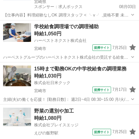
宮崎県
スポンサー：求人ボックス
08月03日
【仕事内容】料理経験なしOK 調理スタッフ < ╰ v ╯ ,資格不要 未経
験スタート多数 ,マニュアル通りの調理でOK ,先輩からの手厚いサポー
アルバイト・パート
学校給食調理場での調理補助
トあり <イチオシポイントはコレ↓↓> シフトの時間・曜日の相談OK お
時給1,050円
誕生日プレゼ...
ハーベストネクスト株式会社
7月25日
提携サイト
宮崎市
ハーベストグループのハーベストネクスト株式会社の受託する給食の
下処理・清掃・調理・洗浄・配缶等の調理補助業務をお願いします。
宮崎
宮崎市
その他
15時まで勤務OKの中学校給食の調理業務
生徒たちに毎回美味しく温かい食事を提供できるよう、工夫を凝らし
時給1,030円
た業務をお願いします。 子どもたちが...
株式会社日米クック
7月17日
提携サイト
宮崎市
主婦(夫)の働くを応援！ [勤務日数]： 週2日~4日 08:30~15:00 月/火/水/
木/金 などから選べます [勤務地・最寄駅]： 宮崎県宮崎市橘通西5-6-37
宮崎
宮崎市
その他
野菜の選別や加工
宮崎市立江平小学校（株式会社日米クック） 宮崎駅...
時給1,080円
株式会社プレイスエッジ
7月25日
提携サイト
えびの飯野駅