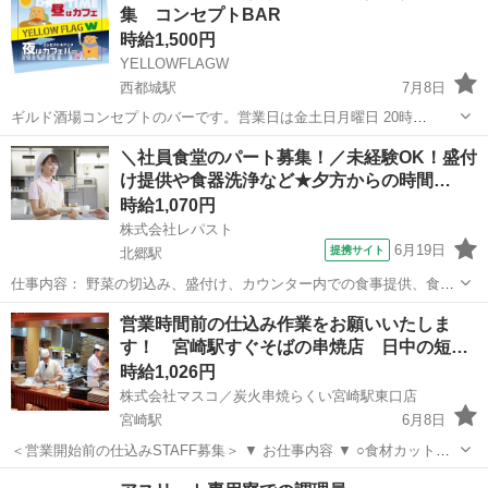
集 コンセプトBAR
時給1,500円
YELLOWFLAGW
西都城駅
7月8日
ギルド酒場コンセプトのバーです。営業日は金土日月曜日 20時
Open〜 ★時給は1500円〜1日3時間以上、週１日以上働ける方募集 仕
宮崎
都城市
西都城駅
バーテンダー
スタッフ
＼社員食堂のパート募集！／未経験OK！盛付
事は明るく元気に楽しく過ごすだけ✨ 簡単にバックがついてお給料が
け提供や食器洗浄など★夕方からの時間…
どんどん上がるシステムも...
時給1,070円
株式会社レパスト
6月19日
提携サイト
北郷駅
仕事内容： 野菜の切込み、盛付け、カウンター内での食事提供、食器
類洗浄など、 社員食堂で食事提供のお手伝いです 未経験の方でも
宮崎
日南市
北郷駅
キッチン
営業時間前の仕込み作業をお願いいたしま
OK！難しい作業はないのですぐに慣れてやっていただけます 丁寧な
す！ 宮崎駅すぐそばの串焼店 日中の短
研修もあるので安心して始められま...
時…
時給1,026円
株式会社マスコ／炭火串焼らくい宮崎駅東口店
宮崎駅
6月8日
＜営業開始前の仕込みSTAFF募集＞ ▼ お仕事内容 ▼ ○食材カット、
串に刺す（串打ち作業） ○計量小分け、下処理など ○食器や調理器材
宮崎
宮崎市
宮崎駅
居酒屋
スタッフ