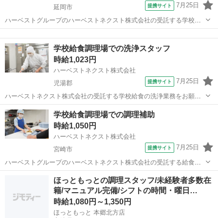
7月25日
提携サイト
延岡市
ハーベストグループのハーベストネクスト株式会社の受託する学校給
食の検収・下処理・調理・洗浄などの調理補助業務をお願いします。
宮崎
延岡市
その他
生徒たちに毎回美味しく温かい食事を提供できるよう、工夫を凝らし
学校給食調理場での洗浄スタッフ
た業務をお願いします。 子どもたちが...
時給1,023円
ハーベストネクスト株式会社
7月25日
提携サイト
児湯郡
ハーベストネクスト株式会社の受託する学校給食の洗浄業務をお願い
します。 生徒たちに毎回美味しく温かい食事を提供できるよう、工夫
宮崎
児湯郡
その他
学校給食調理場での調理補助
を凝らした業務をお願いします。 子どもたちが美味しそうに食べる姿
時給1,050円
は何よりもやりがいにつながります。...
ハーベストネクスト株式会社
7月25日
提携サイト
宮崎市
ハーベストグループのハーベストネクスト株式会社の受託する給食の
下処理・清掃・調理・洗浄・配缶等の調理補助業務をお願いします。
宮崎
宮崎市
その他
ほっともっとの調理スタッフ/未経験者多数在
生徒たちに毎回美味しく温かい食事を提供できるよう、工夫を凝らし
籍/マニュアル完備/シフトの時間・曜日…
た業務をお願いします。 子どもたちが...
時給1,080円～1,350円
ほっともっと 本郷北方店