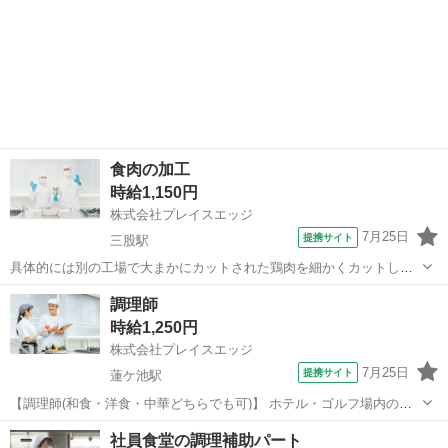
食肉の加工
時給1,150円
株式会社プレイスエッジ
7月25日
提携サイト
三股駅
具体的には別の工場で大まかにカットされた鶏肉を細かくカットして
いく作業です。 スーパーなどで販売されている鶏肉を調理されたこと
宮崎
都城市
三股駅
キッチン
調理師
がある方は抵抗感なくお仕事ができると思います。 その他付随業務 ★
時給1,250円
未経験者歓迎! 丁寧に指導いた...
株式会社プレイスエッジ
7月25日
提携サイト
蓮ケ池駅
【調理師(和食・洋食・中華どちらでも可)】 ホテル・ゴルフ場内のレ
ストランでお料理の調理・提供をして頂きます。 ☆お料理を作り、お
宮崎
宮崎市
蓮ケ池駅
キッチン
社員食堂の調理補助パート
客様に提供する。 ☆オープンキッチン等で調理する事もあります。 ☆