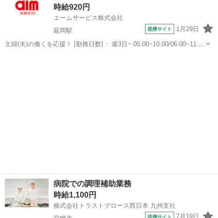
時給920円
に応じ...
エームサービス株式会社
1月29日
提携サイト
延岡駅
主婦(夫)の働くを応援！ [勤務日数]： 週3日~ 05:00~10:00/06:00~11:00
[勤務地・最寄駅]： 宮崎県延岡市中の瀬町1-6050-4 旭化成愛宕
宮崎
延岡市
延岡駅
その他
寮-1693 ＜エームサービス株式会社＞ 延岡駅...
病院での調理補助業務
時給1,100円
株式会社トラストグロース西日本 九州支社
7月19日
提携サイト