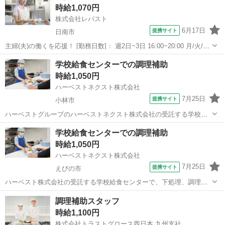
時給1,070円
お客様から話しかけられる事も...
株式会社レパスト
6月17日
提携サイト
日南市
主婦(夫)の働くを応援！ [勤務日数]： 週2日~3日 16:00~20:00 月/火/水/
木/金 などから選べます [勤務地・最寄駅]： 宮崎県日南市北郷町郷之
宮崎
日南市
キッチン
学校給食センターでの調理補助
原３６７１－１ 日南NOK株式会社（社員食堂） 株式...
時給1,050円
ハーベストネクスト株式会社
7月25日
提携サイト
小林市
ハーベストグループのハーベストネクスト株式会社の受託する学校給
食の検収・下処理・調理・洗浄などの調理補助業務をお願いします。
宮崎
小林市
その他
学校給食センターでの調理補助
生徒たちに毎回美味しく温かい食事を提供できるよう、工夫を凝らし
時給1,050円
た業務をお願いします。 子どもたちが...
ハーベストネクスト株式会社
7月25日
提携サイト
えびの市
ハーベスト株式会社の受託する学校給食センターで、下処理、調理、
配缶、調理場清掃他をお願いします。 児童・生徒の皆さんに毎回美味
宮崎
えびの市
その他
調理補助スタッフ
しく温かい食事を提供できるよう、工夫を凝らした業務をお願いしま
時給1,100円
す。 子供達が美味しそうに食べる姿は...
株式会社トラストグロース西日本 九州支社