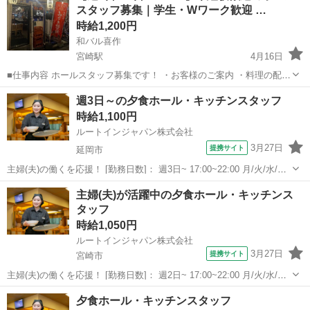
スタッフ募集｜学生・Wワーク歓迎 …
時給1,200円
和バル喜作
宮崎駅
4月16日
■仕事内容 ホールスタッフ募集です！ ・お客様のご案内 ・料理の配膳
・ドリンク作り ・片付け など 👉 最初は配膳や片付けなど、簡単なこ
宮崎
宮崎市
宮崎駅
居酒屋
スタッフ
週3日～の夕食ホール・キッチンスタッフ
とからスタートするので未経験でも安心です！ ⸻ ■ここがポイン
時給1,100円
ト ✔ 未経...
ルートインジャパン株式会社
3月27日
提携サイト
延岡市
主婦(夫)の働くを応援！ [勤務日数]： 週3日~ 17:00~22:00 月/火/水/木/
金/土/日 などから選べます [勤務地・最寄駅]： 宮崎県延岡市幸町3-140
宮崎
延岡市
キッチン
主婦(夫)が活躍中の夕食ホール・キッチンス
ホテルルートイン延岡駅前 延岡駅徒歩1分 [職...
タッフ
時給1,050円
ルートインジャパン株式会社
3月27日
提携サイト
宮崎市
主婦(夫)の働くを応援！ [勤務日数]： 週2日~ 17:00~22:00 月/火/水/木/
金/土/日 などから選べます [勤務地・最寄駅]： 宮崎県宮崎市青島西1-
宮崎
宮崎市
キッチン
夕食ホール・キッチンスタッフ
16-2 ルートイングランティアあおしま太陽閣 [...