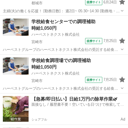
6月24日
提携サイト
都城市
主婦(夫)の働くを応援！ [勤務日数]： 週2日~ 05:30~14:30 [勤務地・最
寄駅]： 宮崎県都城市都島町506番地 横山病院 内厨房 《シダックス
宮崎
都城市
その他
学校給食センターでの調理補助
フードサービス株式会社》 西都城駅自動車5分 [職種名]：...
時給1,050円
ハーベストネクスト株式会社
7月25日
提携サイト
宮崎市
ハーベストグループのハーベストネクスト株式会社の受託する給食の
下処理・清掃・調理・洗浄・配缶等の調理補助業務をお願いします。
宮崎
宮崎市
その他
学校給食調理場での調理補助
生徒たちに毎回美味しく温かい食事を提供できるよう、工夫を凝らし
時給1,050円
た業務をお願いします。 子どもたちが...
ハーベストネクスト株式会社
7月25日
提携サイト
宮崎市
ハーベストグループのハーベストネクスト株式会社の受託する給食の
下処理・清掃・調理・洗浄・配缶等の調理補助業務をお願いします。
宮崎
宮崎市
その他
【急募/即日払い】日給1万円の除草作業🌿
生徒たちに毎回美味しく温かい食事を提供できるよう、工夫を凝らし
面接なし / 履歴書不要！空いている日づけで検索して即
た業務をお願いします。 子どもたちが...
日はたらける✨
Ad
シェアフル