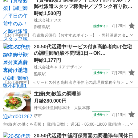
弊社派遣スタッフ稼働中／ブランク有り歓…
時給1,500円
株式会社アスカ
7月26日
提携サイト
御幣島駅
【お仕事内容】 ◎資格必須◎【おすすめポイント】 ・弊社派遣スタッ
フ稼働中です！ 【お仕事内容】 調理師業務をお願いします。 約140食
大阪
大阪市
御幣島駅
その他
20-50代活躍中!サービス付き高齢者向け住宅
分の調理を複数名でお願いします。 具体的には… ・食材の下処理 ・
の調理師/経験不問/週1日～OK…
料理の味付け ・...
時給1,177円
株式会社キャリアデザイン
7月26日
提携サイト
熊取駅
【お仕事内容】 ＜サービス付き高齢者専用住宅の調理員業務全般＞ ・
調理 ・盛り付け ・付随する業務全般 ・施設内の簡易清掃 本求人は人
大阪
泉南市
熊取駅
その他
主婦(夫)歓迎の調理師
材紹介会社【株式会社キャリアデザイン】が掲載している 職業紹介求
月給280,000円
人です。 ご応募...
株式会社魚国総本社 大阪本部
7月19日
提携サイト
堺市
主婦(夫)の働くを応援！ [勤務日数]： 週5日~ 05:00~19:00 [勤務地・最
寄駅]： 大阪府堺市堺区旭ヶ丘中町４丁２-１ 株式会社魚国総本社 大
大阪
堺市
キッチン
20-50代活躍中!認可保育園の調理師/年間休日
阪本部 百舌鳥駅徒歩15分 [職種名]：調理師 [求人概要...