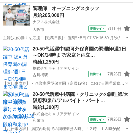
調理師 オープニングスタッフ
月給205,000円
ナフス株式会社
7月19日
提携サイト
大阪市
主婦(夫)の働くを応援！ [勤務日数]： 週5日~5日 07:30~16:30 月/火/水/
木/金 [勤務地・最寄駅]： 大阪府大阪市東住吉区杭全4丁目10番12号 ナ
大阪
大阪市
キッチン
20-50代活躍中!認可外保育園の調理師/週1日
フス株式会社 東部市場前駅徒歩6分／北田辺駅 徒歩1...
～OK/14時まで/家庭と両立…
時給1,250円
株式会社キャリアデザイン
7月26日
提携サイト
古川橋駅
【お仕事内容】 ＜企業主導型保育園（定員19名）における調理業務全
般＞ ・レシピ確認、調味料計量、下処理、仕込み、カット ・オーブン
大阪
門真市
古川橋駅
その他
20-50代活躍中!病院・クリニックの調理師/大
や大鍋での調理、アレルギー除去食調理 ・配管作業、配膳作業 ・お皿
阪府和泉市/アルバイト・パート…
洗い、片付け ・...
時給1,300円
株式会社キャリアデザイン
7月26日
提携サイト
和泉市
【お仕事内容】 病院内厨房での調理業務８時、１２時、１８時が配膳