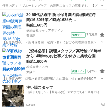
仕事内容： 「ブルーミングケア」の調理スタッフの募集です。 【ブル
ーミングケアとは？】 バリアフリー＆夜間完全個室が特徴。 365日24
大阪
和泉市
和泉府中駅
キッチン
20-50代活躍中!認可保育園の調理師/短時
時間夜間対応可能なワンランク上の デイサービスをご提供していま
間/16:30終業／時給1685円…
す。 ＊*. お仕事内...
時給1,685円
株式会社キャリアデザイン
7月26日
提携サイト
豊津駅
【お仕事内容】 ＜認可保育園（定員19名）における調理業務全般＞
［調理員］ ・給食とおやつの調理 ※離乳食・アレルギー食対応あり
大阪
吹田市
豊津駅
その他
【資格必須】調理スタッフ／高時給／8時半
・職員食調理 ・盛り付け、配膳 ・片付け ・調理室の掃除 ・買い出
から14時半のお仕事／お休みに柔軟な園…
し、発注 ...
時給1,600円
株式会社アスカ
7月26日
提携サイト
大阪市
【お仕事内容】 ◎資格必須◎調理師さんの募集です♪ ★時給1600円★
━−━−━−━−━−━−━−━−━− 【おすすめポイント】 ・未経験・ブ
大阪
大阪市
その他
洗い場スタッフ
ランクOK！ ・お子さんの行事や体調不良等、かなり柔軟に対応可能
日給例1万円〜 /【登録不要】スマホで1分！単発バイト
です◎...
一括検索✨
Ad
Lacotto