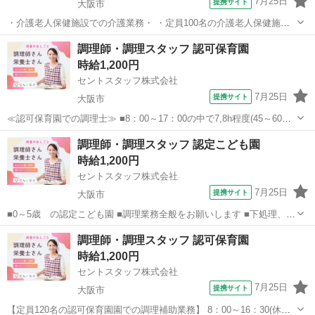
7月25日
提携サイト
大阪市
・介護老人保健施設での介護業務・ ・定員100名の介護老人保健施設
・通所の利用者と職員食と併せて150食前後の調理業務です ・湯銭で
大阪
大阪市
キッチン
調理師・調理スタッフ 認可保育園
の対応がメイン ・利用者の食事形態に合わせてミキサーや刻みの対応
時給1,200円
をお願いします ・食器洗浄...
セントスタッフ株式会社
7月25日
提携サイト
大阪市
≪認可保育園での調理士≫ ■8：00～17：00の中で7,8h程度(45～60分)
※休憩時間は実働時間数に応じて変動 ■月～金曜日の週5日 応相談
大阪
大阪市
キッチン
調理師・調理スタッフ 認定こども園
(土曜日勤務できる方もお待ちしております！) 【業務内容】 ○園児
時給1,200円
100...
セントスタッフ株式会社
7月25日
提携サイト
大阪市
■0～5歳 の認定こども園 ■調理業務全般をお願いします ■下処理、切
作業、盛り付け、配膳、洗浄、掃除 など ■子ども達と職員さんの給
大阪
大阪市
キッチン
調理師・調理スタッフ 認可保育園
食・おやつの調理補助をお願いします ■複数名体制で安心です！ ■駅
時給1,200円
から徒歩すぐで 電...
セントスタッフ株式会社
7月25日
提携サイト
大阪市
【定員120名の認可保育園園での調理補助業務】 8：00～16：30(休憩