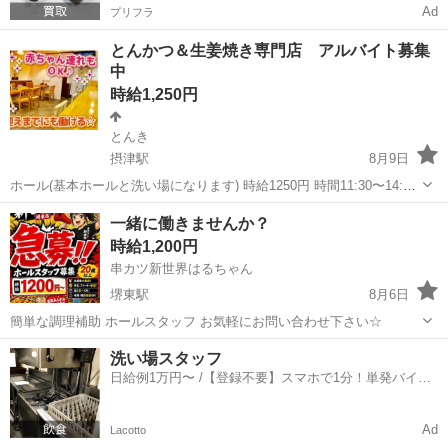
Ad
プリフラ
とんかつ＆生姜焼き専門店 アルバイト募集
中
時給1,250円
とんき
摂津駅
8月9日
ホール(基本ホールと洗い場になります) 時給1250円 時間11:30〜14:30
火〜金の間で週1〜2回入れる方 8月18日以降の勤務になります。 10
大阪
摂津市
摂津駅
飲食
時給
一緒に働きませんか？
代〜30代女性活躍中 掛け持ちok 賄い付き 車通勤可 店内見学...
時給1,200円
串カツ新世界はるちゃん
堺東駅
8月6日
簡単な調理補助 ホールスタッフ お気軽にお問い合わせ下さい☆
大阪
堺市
堺東駅
居酒屋
スタッフ
洗い場スタッフ
日給例1万円〜 /【登録不要】スマホで1分！単発バイト
一括検索✨
Ad
Lacotto