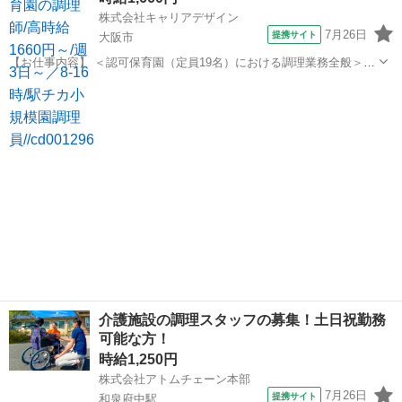
株式会社キャリアデザイン
7月26日
提携サイト
大阪市
【お仕事内容】 ＜認可保育園（定員19名）における調理業務全般＞
［調理員］ ・給食とおやつの調理 ※離乳食・アレルギー食対応あり
大阪
大阪市
その他
・職員食調理 ・盛り付け、配膳 ・片付け ・調理室の掃除 ・買い出
し、発注 ...
介護施設の調理スタッフの募集！土日祝勤務
可能な方！
時給1,250円
株式会社アトムチェーン本部
7月26日
提携サイト
和泉府中駅