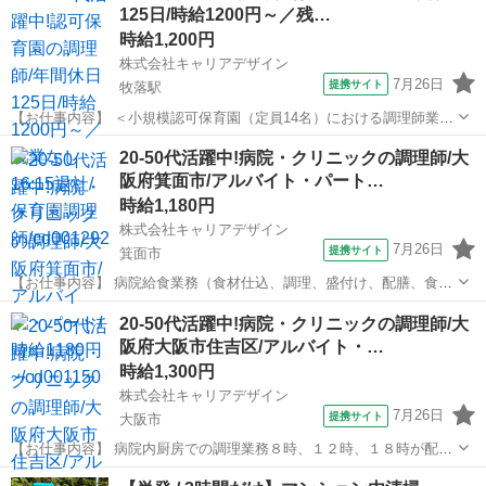
125日/時給1200円～／残…
時給1,200円
株式会社キャリアデザイン
7月26日
提携サイト
牧落駅
【お仕事内容】 ＜小規模認可保育園（定員14名）における調理師業務
全般＞ ・調理業務 ・その他付随する業務 ※栄養士も可。調理できる
大阪
箕面市
牧落駅
その他
20-50代活躍中!病院・クリニックの調理師/大
方に限る。 本求人は人材紹介会社【株式会社キャリアデザイン】が掲
阪府箕面市/アルバイト・パート…
載している 職業紹介...
時給1,180円
株式会社キャリアデザイン
7月26日
提携サイト
箕面市
【お仕事内容】 病院給食業務（食材仕込、調理、盛付け、配膳、食
器・器具洗浄） 本求人は人材紹介会社【株式会社キャリアデザイン】
大阪
箕面市
その他
20-50代活躍中!病院・クリニックの調理師/大
が掲載している 職業紹介求人です。 ご応募いただきましたら、担当よ
阪府大阪市住吉区/アルバイト・…
りご連絡をさせていただきます。...
時給1,300円
株式会社キャリアデザイン
7月26日
提携サイト
大阪市
【お仕事内容】 病院内厨房での調理業務８時、１２時、１８時が配膳
時間となっています。患者さまの中には、持病や様々な症状を抱えて
大阪
大阪市
その他