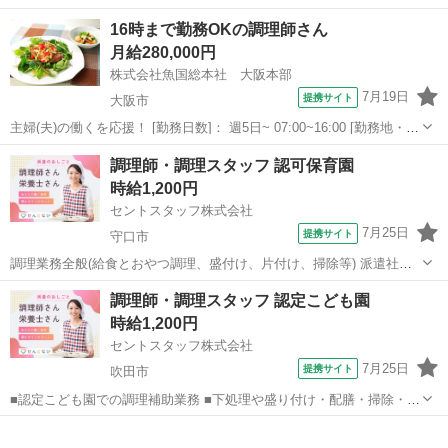
45分) 週5日勤務のフルタイム求人 ■下処理や盛り付け・配膳・掃除・
大阪
大阪市
キッチン
16時まで勤務OKの調理師さん
洗浄 等 ■約120食を3名体制で調理します！ ■ご経験のない方もご相
月給280,000円
談くださ...
株式会社魚国総本社 大阪本部
7月19日
提携サイト
大阪市
主婦(夫)の働くを応援！ [勤務日数]： 週5日~ 07:00~16:00 [勤務地・最
寄駅]： 大阪府大阪市中央区南船場１-１４-１０ 株式会社魚国総本社
大阪
大阪市
キッチン
調理師・調理スタッフ 認可保育園
大阪本部 長堀橋駅徒歩4分 [職種名]：調理師さん [求...
時給1,200円
セントスタッフ株式会社
7月25日
提携サイト
守口市
調理業務全般(給食とおやつ調理、盛付け、片付け、掃除等) 派遣社員
当社はミサワホームのグループ会社です。 ミサワホームグループの福
大阪
守口市
キッチン
調理師・調理スタッフ 認定こども園
利厚生を受けることができます。 ・社会保険完備(週20時間以上かつ月
時給1,200円
8.8万円以上で即...
セントスタッフ株式会社
7月25日
提携サイト
吹田市
■認定こども園での調理補助業務 ■下処理や盛り付け・配膳・掃除・洗
浄 等 ■約250食を8名体制で調理します！ ■ご経験のない方もご相談
大阪
吹田市
キッチン
ください！ ■短時間勤務で家庭との両立がしやすいお仕事です！ ■駅