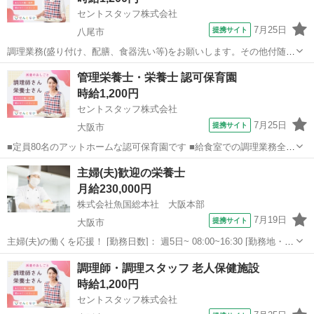
セントスタッフ株式会社
7月25日
提携サイト
八尾市
調理業務(盛り付け、配膳、食器洗い等)をお願いします。その他付随業
務あり。 派遣社員 当社はミサワホームのグループ会社です。 ミサワ
大阪
八尾市
キッチン
管理栄養士・栄養士 認可保育園
ホームグループの福利厚生を受けることができます。 ・社会保険完備
時給1,200円
(週20時間以上かつ月...
セントスタッフ株式会社
7月25日
提携サイト
大阪市
■定員80名のアットホームな認可保育園です ■給食室での調理業務全般
をお願いします ■アプリを使って献立作成をお願いする場合がありま
大阪
大阪市
その他
主婦(夫)歓迎の栄養士
す ※お仕事に慣れてきてからです！ ■園児＋職員 約120食の調理で
月給230,000円
す ■3名体制です！ ...
株式会社魚国総本社 大阪本部
7月19日
提携サイト
大阪市
主婦(夫)の働くを応援！ [勤務日数]： 週5日~ 08:00~16:30 [勤務地・最
寄駅]： 大阪府大阪市大正区三軒家西１-３-２１ 株式会社魚国総本社
大阪
大阪市
キッチン
調理師・調理スタッフ 老人保健施設
大阪本部 大正(大阪府)駅徒歩8分 [職種名]：栄養士 ...
時給1,200円
セントスタッフ株式会社