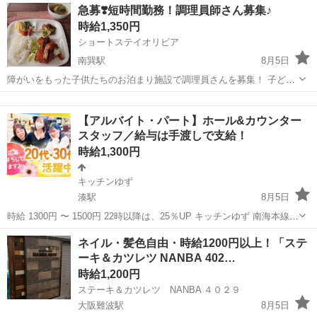
大阪
大阪市
キッチン
急募❣️短時間勤務！調理員師さん募集♪
阪本部 今里(地下鉄)駅徒歩2分 [職種名]：調理師 ...
時給1,350円
ショートステイオリビア
南巽駅
8月5日
障がいをもった子供たちのお泊まり施設で調理員さんを募集！ 子ども
たちの笑顔を支える、愛のある食事作りをお願いします🤲 週1回から
大阪
大阪市
南巽駅
その他
B型
OK 勤務時間 10:00～17:00 の間で2時間から4時間程度 栄養士資格無
【アルバイト・パート】ホール&カウンター
し...
スタッフ／給与は⼿渡しで⽀給！
時給1,300円
キッチンゆず
湊駅
8月5日
時給 1300円 〜 1500円 22時以降は、25％UP キッチンゆず 南海本線
「湊駅」より徒歩３分 お仕事について 仕事内容 ★週2⽇・1⽇3h〜
大阪
堺市
湊駅
キッチン
スタッフ
ネイル・髪色自由・時給1200円以上！「ステ
OK︕終電も考慮◎ ☆通いやすい駅チカ︕ ★髪型・カラー...
ーキ＆カツレツ NANBA 402…
時給1,200円
ステーキ＆カツレツ NANBA ４０２９
大阪難波駅
8月5日