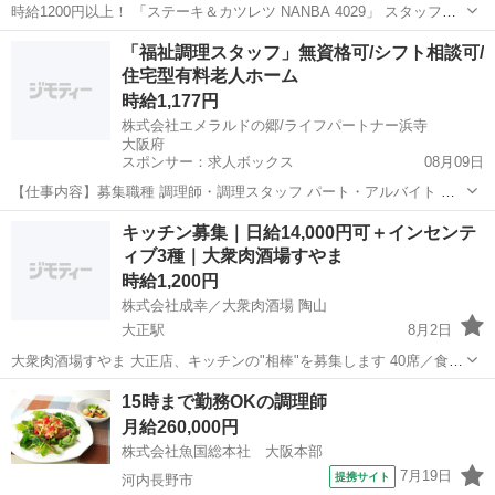
時給1200円以上！ 「ステーキ＆カツレツ NANBA 4029」 スタッフ募
集！ なんば駅から徒歩1分！ 週１～・1日3h～/Ｗワークもシフト相談
大阪
大阪市
大阪難波駅
飲食
スタッフ
「福祉調理スタッフ」無資格可/シフト相談可/
もok 髪型髪色自由でオシャレしながら働ける♪ ☆・。。・★...
住宅型有料老人ホーム
時給1,177円
株式会社エメラルドの郷/ライフパートナー浜寺
大阪府
スポンサー：求人ボックス
08月09日
【仕事内容】募集職種 調理師・調理スタッフ パート・アルバイト 仕
事内容 調理 給与・手当 <給与> 時給1,177円 <手当> 交通費支給:実費
アルバイト・パート
キッチン募集｜日給14,000円可＋インセンテ
(上限あり) 交通費支給月額:30,000円 勤務時間 シフト制1早番:6:00～
ィブ3種｜大衆肉酒場すやま
1...
時給1,200円
株式会社成幸／大衆肉酒場 陶山
大正駅
8月2日
大衆肉酒場すやま 大正店、キッチンの"相棒"を募集します 40席／食べ
飲み放題コース（¥3,500〜¥4,980）／ピーク時は最大50名。 スピード
大阪
大阪市
大正駅
キッチン
酒場
15時まで勤務OKの調理師
感MAX、笑い声MAX、肉の香りMAXな現場です。 ▼やること（調...
月給260,000円
株式会社魚国総本社 大阪本部
7月19日
提携サイト
河内長野市