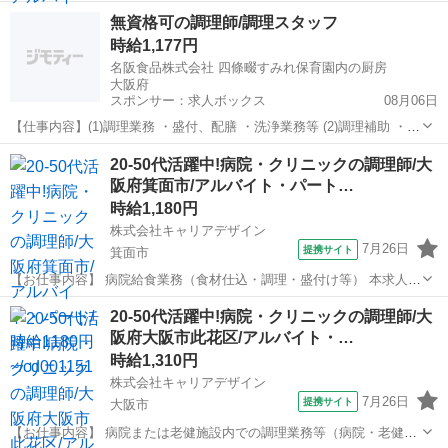
時間となっています。患者さまの中には、持病や様々な症状を抱えて
大阪
和泉市
その他
無資格可の調理師/調理スタッフ
いる方もいらっしゃいますので、それぞれにあわせた調理をしていま
時給1,177円
す。噛む力や飲み込む力が弱くなった方...
名阪食品株式会社 四條畷すみれ保育園内の厨房
大阪府
スポンサー：求人ボックス
08月06日
【仕事内容】(1)調理業務 ・盛付、配膳 ・洗浄業務等 (2)調理補助 ・盛
付、配膳 ・洗浄業務等 雇用期間の定めなし 事前に研修を行います
アルバイト・パート
20-50代活躍中!病院・クリニックの調理師/大
【経験・資格】<応募要件> 無資格可 保育園給食・集団給食の経験 ブ
阪府箕面市/アルバイト・パート…
ランクのある方も研修...
時給1,180円
株式会社キャリアデザイン
7月26日
提携サイト
箕面市
【お仕事内容】 病院給食業務（食材仕込・調理・盛付け等） 本求人は
人材紹介会社【株式会社キャリアデザイン】が掲載している 職業紹介
大阪
箕面市
その他
20-50代活躍中!病院・クリニックの調理師/大
求人です。 ご応募いただきましたら、担当よりご連絡をさせていただ
阪府大阪市此花区/アルバイト・…
きます。 【就業場所】 ...
時給1,310円
株式会社キャリアデザイン
7月26日
提携サイト
大阪市
【お仕事内容】 病院または老健施設内での調理業務等（病院・老健施