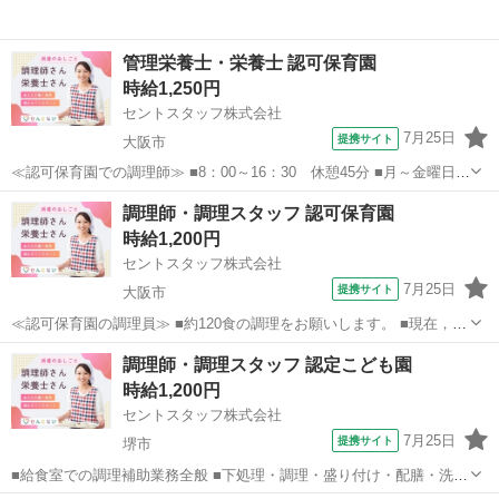
管理栄養士・栄養士 認可保育園
時給1,250円
セントスタッフ株式会社
7月25日
提携サイト
大阪市
≪認可保育園での調理師≫ ■8：00～16：30 休憩45分 ■月～金曜日の
週5日勤務 【業務内容】 ・栄養計算 ・約130～135食分の調理業務全般
大阪
大阪市
その他
調理師・調理スタッフ 認可保育園
・下処理や調理・盛り付け・掃除や片付けなどをお願いします ・3名
時給1,200円
体制で...
セントスタッフ株式会社
7月25日
提携サイト
大阪市
≪認可保育園の調理員≫ ■約120食の調理をお願いします。 ■現在，栄
養士を含め4名の職員が在籍。 ■月～金曜の週5日勤務をお願いしま
大阪
大阪市
キッチン
調理師・調理スタッフ 認定こども園
す。 ≪業務内容≫ ■0歳～5歳児の給食調理・配膳・後片付けなどの厨
時給1,200円
房業務全般 ■アレル...
セントスタッフ株式会社
7月25日
提携サイト
堺市
■給食室での調理補助業務全般 ■下処理・調理・盛り付け・配膳・洗
浄・掃除 など ■3～4名体制で安心してお仕事についていただけます