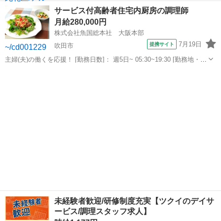
設のローテーションがあります） ＊ＷワークＯＫ 本求人は人材紹介会
大阪
大阪市
その他
サービス付高齢者住宅内厨房の調理師
社【株式会社キャリアデザイン】が掲載している 職業紹介求人です。
月給280,000円
ご応募いただきましたら、...
株式会社魚国総本社 大阪本部
7月19日
提携サイト
吹田市
主婦(夫)の働くを応援！ [勤務日数]： 週5日~ 05:30~19:30 [勤務地・最
寄駅]： 大阪府吹田市岸部新町３-３３ 株式会社魚国総本社 大阪本部
大阪
吹田市
キッチン
岸辺駅徒歩7分 [職種名]：サービス付高齢者住宅内厨房の調...
未経験者歓迎/研修制度充実【ツクイのデイサ
ービス/調理スタッフ求人】