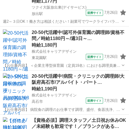
時給1,177円
ツクイ大阪放出東(デイサービス)
7月26日
提携サイト
放出駅
週2～３日OK！働き方は相談ください！副業可でワークライフバラン
ス◎あなたに合った働き方が探せます！ ★☆ 働きやすいメリット多数
大阪
大阪市
放出駅
その他
20-50代活躍中!認可外保育園の調理師/資格不
★☆ ＼＼サービス・職種の魅力／／ 完全調理済み食品を使用のため、
問／時給1180円～/週3日～…
調理未経験、調理に自信...
時給1,180円
株式会社キャリアデザイン
7月26日
提携サイト
東花園駅
【お仕事内容】 ＜企業主導型保育園（定員19名）における調理員兼事
務業務全般＞ ・調理 ・盛付け ・洗浄、清掃 ・その他、保育園運営に
大阪
東大阪市
東花園駅
その他
20-50代活躍中!病院・クリニックの調理師/大
関わる事務業務全般（本部との勤務表のやり取り、備品発注の稟議書
阪府高石市/アルバイト・パート…
作成 等） 本求人...
時給1,190円
株式会社キャリアデザイン
7月26日
提携サイト
高石市
【お仕事内容】 病院食の調理のお仕事です調理、盛付、食器洗浄、な
ど ・調理が出来る方 ・施設での調理経験がある方歓迎 ・施設での調
大阪
高石市
その他
【資格必須】調理スタッフ／土日祝お休みOK
理経験がない方も可能 ＊回数、時間は相談に応じます ＊スタッフ同士
／未経験も歓迎です！／ブランクがある…
連携の取れた、働き...