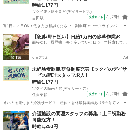
時給1,177円
ツクイ東大阪中新開(デイサービス)
7月26日
提携サイト
吉田駅
週1日～３日OK！働き方は相談ください！副業可でワークライフバラ
ンス◎あなたに合った働き方が探せます！ ★☆ 働きやすいメリット多
大阪
東大阪市
吉田駅
その他
【急募/即日払い】日給1万円の除草作業🌿
数 ★☆ ＼＼サービス・職種の魅力／／ 完全調理済み食品を使用のた
面接なし / 履歴書不要！空いている日づけで検索して即
め、調理未経験、調理に自...
日はたらける✨
Ad
シェアフル
未経験者歓迎/研修制度充実【ツクイのデイサ
ービス/調理スタッフ求人】
時給1,177円
ツクイ大阪南万領(デイサービス)
7月26日
提携サイト
住吉東駅
通いの送迎付きの介護サービス！産休・育休取得実績あり&子育てママ
在籍中！ライフイベントにも柔軟に対応しています。 ★☆ 働きやすい
大阪
大阪市
住吉東駅
その他
介護施設の調理スタッフの募集！土日祝勤務
メリット多数 ★☆ ＼＼サービス・職種の魅力／／ 完全調理済み食品
可能な方！
を使用のため、調理未経験...
時給1,250円