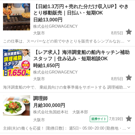
【日給1.3万円＋売れた分だけ収入UP】やき
とり移動販売｜日払い・短期OK
日給13,000円
株式会社GROWAGENCY
大阪市
8月5日
この仕事は、スーパーなどの前でやきとりを販売するシンプルなお仕
事。 難しい作業はなく、未経験からスタートした人がほとんどです。
大阪
大阪市
その他
移動販売
【レア求人】海洋調査船の船内キッチン補助
・営業所で材料を受け取り、出店場所へ移動 ・移動販売車で簡単な調
スタッフ｜住み込み・短期相談OK
理（焼くだけ） ...
時給1,650円
株式会社GROWAGENCY
大阪市
8月5日
海洋調査船の中で、 乗組員向けの食事準備をサポートする 調理補助ス
タッフ募集！ 海の上で働ける ちょっと珍しいお仕事です◎ 【具体的
大阪
大阪市
キッチン
スタッフ
調理師
には】 ・食材の準備 ・簡単な盛り付け ・食器洗浄 ・キッ...
月給300,000円
株式会社魚国総本社 大阪本部
7月19日
提携サイト
大阪市
主婦(夫)の働くを応援！ [勤務日数]： 週5日~ 05:00~20:00 [勤務地・最
寄駅]： 大阪府大阪市東成区大今里西2-17-16 株式会社魚国総本社 大