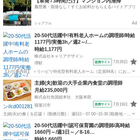
【単発 / 3時間だけ】マンション内清掃
いる方もいらっしゃいますので、それぞれにあわせた調理をしていま
履歴書・面接なし！すぐお給料がもらえるバイトアプリ
す。噛む力や飲み込む力が弱くなった方...
Ad
シェアフル
20-50代活躍中!有料老人ホームの調理師/時給
1177円/実働3h／週2～/…
時給1,177円
株式会社キャリアデザイン
7月26日
提携サイト
堺駅
【お仕事内容】 ＜リハビリ特化型有料老人ホーム（定員84名）におけ
る管理栄養士・栄養士・調理師・調理員業務全般＞ ・老人ホームの厨
大阪
堺市
堺駅
その他
主婦(夫)歓迎の大手企業内食堂の調理師
房業務 ※調理は基本的に湯煎 ※刻みやミキサーの業務あり 本求人は
月給235,000円
人材紹介会社【株式会...
株式会社魚国総本社 大阪本部
7月19日
提携サイト
寝屋川市
主婦(夫)の働くを応援！ [勤務日数]： 週5日~ 07:00~15:30 [勤務地・最
寄駅]： 大阪府寝屋川市木田元宮１-１-１ 株式会社魚国総本社 大阪本
大阪
寝屋川市
キッチン
20-50代活躍中!認可保育園の調理師/高時給
部 寝屋川市駅徒歩22分 [職種名]：大手企業内食堂の調理...
1660円～/週3日～／8-16…
時給1,660円