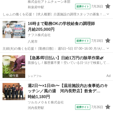
株式会社アトムチェーン本部
7月26日
提携サイト
和泉府中駅
しゅふの働くを応援！ [求人概要]: 介護施設の調理スタッフの募集！土
日祝勤務可能な方！ [職種名]: 介護施設（デイサービス）の調理補助ス
大阪
和泉市
和泉府中駅
その他
16時まで勤務OKの学校給食の調理師
タッフ [勤務地・最寄駅]: 大阪府和泉市山荘町２−３−４１ 株式会社ア
月給205,000円
トムチ...
ナフス株式会社
7月19日
提携サイト
八尾市
主婦(夫)の働くを応援！ [勤務日数]： 週5日~5日 07:00~16:00 月/火/水/
木/金 [勤務地・最寄駅]： 大阪府八尾市美園町2丁目51－1 ナフス株式
大阪
八尾市
キッチン
【急募/即日払い】日給1万円の除草作業🌿
会社 久宝寺口駅徒歩10分／弥刀駅 徒歩20分／八尾駅...
面接なし / 履歴書不要！空いている日づけで検索して即
日はたらける✨
Ad
シェアフル
週2日〜×1日4h〜【温浴施設内お食事処のキ
ッチン／風の湯 河内長野店】飲食デ…
時給1,180円
ツルカメＯ＆Ｅ株式会社
7月26日
提携サイト
河内長野駅