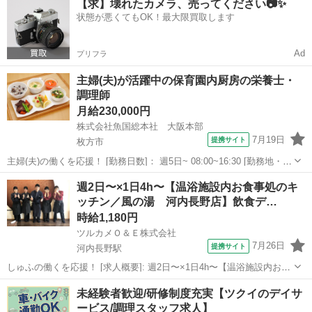
【求】壊れたカメラ、売ってください📷✨
配達時には「こんにちは」と声をかけ、安否確認も兼ねた地域貢献の
状態が悪くてもOK！最大限買取します
お仕事です。 ...
Ad
プリフラ
主婦(夫)が活躍中の保育園内厨房の栄養士・
調理師
月給230,000円
株式会社魚国総本社 大阪本部
7月19日
提携サイト
枚方市
主婦(夫)の働くを応援！ [勤務日数]： 週5日~ 08:00~16:30 [勤務地・最
寄駅]： 大阪府枚方市西船橋１-８３-１ 株式会社魚国総本社 大阪本部
大阪
枚方市
キッチン
週2日〜×1日4h〜【温浴施設内お食事処のキ
樟葉駅徒歩10分 [職種名]：保育園内厨房の栄養士・調理...
ッチン／風の湯 河内長野店】飲食デ…
時給1,180円
ツルカメＯ＆Ｅ株式会社
7月26日
提携サイト
河内長野駅
しゅふの働くを応援！ [求人概要]: 週2日〜×1日4h〜【温浴施設内お食
事処のキッチン／風の湯 河内長野店】飲食デビュー歓迎★無料入浴
大阪
河内長野市
河内長野駅
その他
未経験者歓迎/研修制度充実【ツクイのデイサ
OK・毎日利用するスタッフも♪土日祝やフルタイムできる方優遇 [職種
ービス/調理スタッフ求人】
名]: 温浴施設...