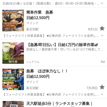
主婦(夫)の働くを応援！ [勤務日数]： 週5日~ 06:00~15:00 [勤務地・最
寄駅]： 大阪府河内長野市小山田町６７-８ 株式会社魚国総本社 大阪
大阪
河内長野市
キッチン
簡単作業 急募
本部 [職種名]：調理師 [求人概要]： 週5日～OK！...
日給12,500円
マインド
新石切駅
8月1日
【フォークリフト作業員募集】 ■仕事内容 フォークリフトを使用した
簡単な荷物の上げ下ろし作業 難しい作業はなく、すぐに慣れていただ
大阪
東大阪市
新石切駅
飲食
フォークリフト
【急募/即日払い】日給1万円の除草作業🌿
けます。 体力仕事ほぼ0！！ ■勤務時間 8:30～17:30 ■休日 土日祝休み
面接なし / 履歴書不要！空いている日づけで検索して即
（完全週...
日はたらける✨
Ad
シェアフル
急募 ほぼ体力なし！！
日給12,500円
マインド
新石切駅
7月28日
【フォークリフト作業員募集】 ■仕事内容 フォークリフトを使用した
簡単な荷物の上げ下ろし作業 難しい作業はなく、すぐに慣れていただ
大阪
東大阪市
新石切駅
飲食
フォークリフト
天六駅徒歩3分｜ランチスタッフ募集｜
けます。 ■勤務時間 8:30～17:30 ■休日 土日祝休み（完全週休2日制）