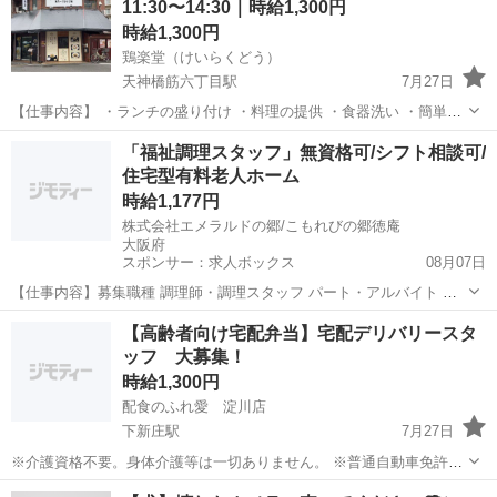
11:30〜14:30｜時給1,300円
■給...
時給1,300円
鶏楽堂（けいらくどう）
天神橋筋六丁目駅
7月27日
【仕事内容】 ・ランチの盛り付け ・料理の提供 ・食器洗い ・簡単な
仕込み補助 ・店内清掃 難しい調理はありません。 ・主婦（主夫）歓
大阪
大阪市
天神橋筋六丁目駅
キッチン
「福祉調理スタッフ」無資格可/シフト相談可/
迎 ・近所にお住まいの方歓迎 ・長く働ける方歓迎 お気軽にメッセー
住宅型有料老人ホーム
ジく...
時給1,177円
株式会社エメラルドの郷/こもれびの郷徳庵
大阪府
スポンサー：求人ボックス
08月07日
【仕事内容】募集職種 調理師・調理スタッフ パート・アルバイト 仕
事内容 調理 給与・手当 <給与> 時給1,177円 <基本給> 1,025円 <手当
アルバイト・パート
【高齢者向け宅配弁当】宅配デリバリースタ
> 交通費支給:実費(上限あり) 交通費支給月額:30,000円 勤務時間 シ...
ッフ 大募集！
時給1,300円
配食のふれ愛 淀川店
下新庄駅
7月27日
※介護資格不要。身体介護等は一切ありません。 ※普通自動車免許
（AT限定も可） (必須) 毎日決まったお客様へお弁当をお届けします。
大阪
大阪市
下新庄駅
飲食
スタッフ