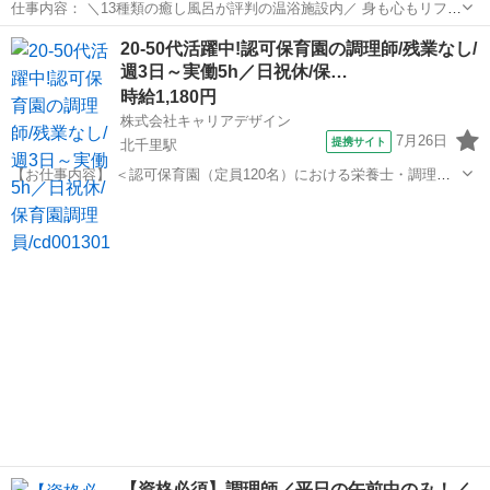
仕事内容： ＼13種類の癒し風呂が評判の温浴施設内／ 身も心もリフレ
ッシュする大切なひとときを 心ゆくまで堪能できる空間でのお仕事♪
大阪
河内長野市
河内長野駅
キッチン
20-50代活躍中!認可保育園の調理師/残業なし/
お食事処でのキッチンスタッフ募集です！ 【具体的には】 ・料理の盛
週3日～実働5h／日祝休/保…
付け ・食器類の洗い物...
時給1,180円
株式会社キャリアデザイン
7月26日
提携サイト
北千里駅
【お仕事内容】 ＜認可保育園（定員120名）における栄養士・調理員
業務全般＞ ［栄養士］ ・献立作成 ・給食調理 ・仕入 ・発注 等
大阪
吹田市
北千里駅
その他
［調理員］ ・給食調理 ・衛生管理 ・食育指導の補助 ・保育活動のサ
ポ...
【資格必須】調理師／平日の午前中のみ！／