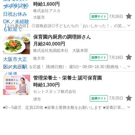
時給1,600円
株式会社アスカ
7月26日
提携サイト
大阪市
【お仕事内容】 ◎資格必須◎子どもたちの「おいしかった！」の笑顔
と声が すぐ近くで聞ける特等席◎ ━−━−━−━−━−━−━−━− 【園
大阪
大阪市
その他
保育園内厨房の調理師さん
について】 ●定員90名 0歳‥5名 1歳‥12名 2歳‥18名 3歳‥27...
月給240,000円
株式会社魚国総本社 大阪本部
7月19日
提携サイト
枚方市
主婦(夫)の働くを応援！ [勤務日数]： 週5日~ 08:00~16:30 [勤務地・最
寄駅]： 大阪府枚方市高塚町３-８ 株式会社魚国総本社 大阪本部 枚方
大阪
枚方市
キッチン
管理栄養士・栄養士 認可保育園
公園駅徒歩13分／枚方市駅 徒歩13分 [職種名]：保育園...
時給1,300円
セントスタッフ株式会社
7月25日
提携サイト
堺市
■0～5歳児 定員120名 ■栄養士業務全般をお願いします ■栄養計算・
献立作成・調理業務 など ■駅から徒歩圏内なので、電車通勤を ご
大阪
堺市
その他
希望の方にもオススメ！ ■自転車・バイク通勤OK ■ブランクさんも是
非ご相談ください...