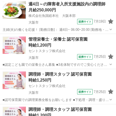
大阪
堺市
キッチン
週4日～の障害者入所支援施設内の調理師
■駅から徒歩すぐでアクセス抜群◎ ■かわいいこども達の「ごちそうさ
月給250,000円
ま♪」が聞こえる職場です...
株式会社魚国総本社 大阪本部
7月19日
提携サイト
大阪市
主婦(夫)の働くを応援！ [勤務日数]： 週4日~ 06:00~20:00 [勤務地・最
寄駅]： 大阪府大阪市淀川区加島１-３６-４６ 株式会社魚国総本社 大
大阪
大阪市
キッチン
管理栄養士・栄養士 認可保育園
阪本部 加島駅徒歩7分 [職種名]：障害者入所支援施設内の...
時給1,200円
セントスタッフ株式会社
7月25日
提携サイト
大阪市
■認定こども園での栄養士さん募集 ■3名体制ですのでご安心くださ
い！ ■調理スタッフと一緒にお仕事をお願いします ■食材の下処理や
大阪
大阪市
その他
調理師・調理スタッフ 認可保育園
調理、盛り付け、洗浄、掃除 など ■150食の給食・おやつの調理をお
時給1,250円
願いします！ ■大量調理...
セントスタッフ株式会社
7月25日
提携サイト
大阪市
■認可保育園での調理業務全般をお願いします ■下処理・調理・盛り付
け・配膳・洗浄・掃除 など ■園児約110名と職員17名程度の給食・お
大阪
大阪市
キッチン
調理師・調理スタッフ 認可保育園
やつの調理です ■4名体制です！ ■産休に入る予定の方がいるための求
時給1,200円
人です ■新園舎...