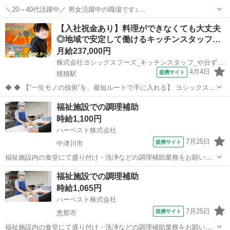
＼20～40代活躍中／ 男女活躍中の職場です♪
━━━━━━━━━━━━━━━━━━━━ 【仕事内容】 木材加工メ
岐阜
山県市
鍋原駅
キッチン
【入社祝金あり】料理ができなくても大丈夫
ーカーさんでの、 家具の組み立てをおまかせします! →木製パーツの
◎地域で安定して働けるキッチンスタッフ…
組み立て作業 →完成品のチェック ...
月給237,000円
株式会社ヨシックスフーズ_キッチンスタッフ_や台ずし 穂積駅前町(正社員)
4月4日
提携サイト
穂積駅
◆ ◆ 【“一生モノの技術”を、最短ルートで手に入れる】 ヨシックスフ
ーズが運営する寿司居酒屋「や台ずし」では、 鮮魚の一部を加工済み
岐阜
瑞穂市
穂積駅
キッチン
福祉施設での調理補助
の状態で仕入れることで仕込みの負担を大幅に削減しています。 入社
時給1,100円
後は余計な工程に時間...
ハーベスト株式会社
7月25日
提携サイト
中津川市
福祉施設内の食堂にて盛り付け・洗浄などの調理補助業務をお願いし
ます。 未経験の方でも大歓迎！ 和食やフレンチ、イタリアンレストラ
岐阜
中津川市
その他
福祉施設での調理補助
ンのシェフなど飲食店にて料理人経験の方から、学校や介護施設の厨
時給1,065円
房で勤務していたキッチンスタッ...
ハーベスト株式会社
7月25日
提携サイト
恵那市
福祉施設内の食堂にて盛り付け・洗浄などの調理補助業務をお願いし