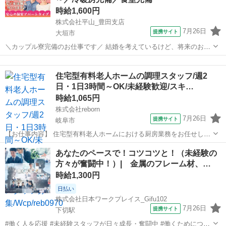
数在籍! 【給与】 時給...
時給1,600円
株式会社平山_豊田支店
7月26日
提携サイト
大垣市
＼カップル寮完備のお仕事です／ 結婚を考えているけど、将来のお金
が不安・・・ カップル寮なら、その悩みを解決できます！ ☆引越費用
岐阜
大垣市
レストラン
や敷金礼金の初期費もは会社が負担！ ☆1LDK～2DKの広々としたお部
住宅型有料老人ホームの調理スタッフ/週2
屋です！ ☆同じ職場で...
日・1日3時間～OK/未経験歓迎/スキ…
時給1,065円
株式会社reborn
7月26日
提携サイト
岐阜市
【お仕事内容】 住宅型有料老人ホームにおける厨房業務をお任せしま
す。 主に調理補助・盛り付け・洗浄など、簡単な業務が中心のため、
岐阜
岐阜市
その他
あなたのペースで！コツコツと！（未経験の
未経験の方でも安心してスタートできます。 ＜主な業務内容＞ ・調理
方々が奮闘中！）| 金属のフレーム材、…
補助（食材のカットや温め、...
時給1,300円
日払い
株式会社日本ワークプレイス_Gifu102
7月26日
提携サイト
下切駅
#働く人を応援 #未経験スタッフが日々成長・奮闘中 #働くためにつど