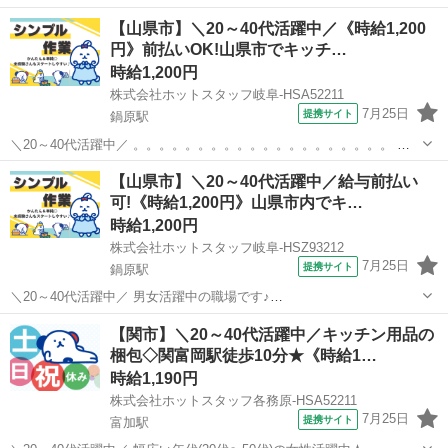
ーズが運営する寿司居酒屋「や台ずし」では、 鮮魚の一部を加工済み
岐阜
大垣市
大垣駅
キッチン
【山県市】＼20～40代活躍中／《時給1,200
の状態で仕入れることで仕込みの負担を大幅に削減しています。 入社
円》前払いOK!山県市でキッチ…
後は余計な工程に時間...
時給1,200円
株式会社ホットスタッフ岐阜-HSA52211
7月25日
提携サイト
鍋原駅
＼20～40代活躍中／ 。。。。。。。。。。。。。。。。。。。。 男
女活躍中の職場です♪ 。。。。。。。。。。。。。。。。。。。。
岐阜
山県市
鍋原駅
キッチン
【山県市】＼20～40代活躍中／給与前払い
【オシゴトのココがポイント!】 ●土日祝休みでプライベート充実◎ ●
可!《時給1,200円》山県市内でキ…
実働6時間〜相...
時給1,200円
株式会社ホットスタッフ岐阜-HSZ93212
7月25日
提携サイト
鍋原駅
＼20～40代活躍中／ 男女活躍中の職場です♪
────────────────── ＼お仕事の詳細♪/
岐阜
山県市
鍋原駅
キッチン
【関市】＼20～40代活躍中／キッチン用品の
────────────────── 木材加工メーカーさんでの、 家具の組み
梱包◇関富岡駅徒歩10分★《時給1…
立てをおまかせします! →木製パー...
時給1,190円
株式会社ホットスタッフ各務原-HSA52211
7月25日
提携サイト
富加駅