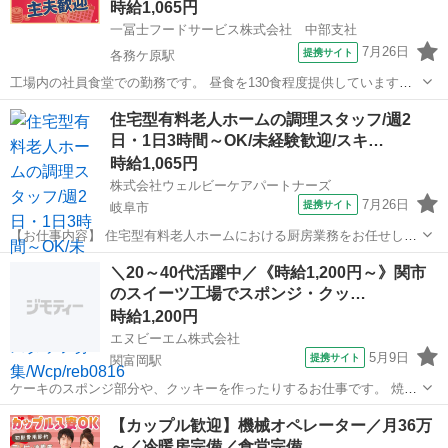
時給1,065円
一冨士フードサービス株式会社 中部支社
7月26日
提携サイト
各務ケ原駅
工場内の社員食堂での勤務です。 昼食を130食程度提供しています。
盛付、配膳、提供、片付け、職場清掃等のお仕事です。 アルバイト,パ
岐阜
各務原市
各務ケ原駅
キッチン
住宅型有料老人ホームの調理スタッフ/週2
ート ・労災保険 ・有給休暇、特別休暇、慶弔休暇など ・残業手当 ・
日・1日3時間～OK/未経験歓迎/スキ…
制服貸与 ・食事補...
時給1,065円
株式会社ウェルビーケアパートナーズ
7月26日
提携サイト
岐阜市
【お仕事内容】 住宅型有料老人ホームにおける厨房業務をお任せしま
す。 主に調理補助・盛り付け・洗浄など、簡単な業務が中心のため、
岐阜
岐阜市
その他
＼20～40代活躍中／《時給1,200円～》関市
未経験の方でも安心してスタートできます。 ＜主な業務内容＞ ・調理
のスイーツ工場でスポンジ・クッ…
補助（食材のカットや温め、...
時給1,200円
エヌビーエム株式会社
5月9日
提携サイト
関富岡駅
ケーキのスポンジ部分や、クッキーを作ったりするお仕事です。 焼き
物が多い為、職場は35度位と暑いですが、コンビニに並ぶ スイーツの
岐阜
関富岡駅
ケーキ
【カップル歓迎】機械オペレーター／月36万
新商品に関われる、オトクなお仕事です。 長期で働くスタッフ方も多
～／冷暖房完備／食堂完備