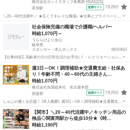
株式会社ホットスタッフ各務原-HSA52211
7月25日
提携サイト
富加駅
＼20～40代活躍中／ ★広くてキレイな職場♪ ★仕事とプライベートの
両立もできる!! 土日祝休みで残業もほぼありません♪ <> ・作られてい
岐阜
関市
富加駅
キッチン
社会保険完備の職場で介護職/ヘルパー
く工程に興味がある方 ・大手企業で安心して就業できます!
時給1,070円～
=========...
うららびより金山
岐阜県
スポンサー：求人ボックス
08月06日
【仕事内容】高齢者の方の日常生活のお手伝い! ・レクリエーション
・散歩・外出補助 ・機能訓練補助 など 従事すべき業務の変更:なし 就
アルバイト・パート
週3日～OK！調理補助★交通費支給・社保あ
業場所の変更:なし 雇用期間の定め:なし 【経験・資格】<応募要件>
り！年齢不問・40～60代の主婦さん…
資格・経験・学歴不問 <...
時給1,070円
株式会社魚国総本社 名古屋本部
7月25日
提携サイト
揖斐郡
しゅふの働くを応援！ [求人概要]: 週3日～OK！調理補助★交通費支
給・社保あり！年齢不問・40～60代の主婦さん活躍中！ [職種名]: 調理
岐阜
揖斐郡
その他
【関市】＼20～40代活躍中／キッチン用品の
補助 [勤務地・最寄駅]: 岐阜県揖斐郡大野町下磯237-1 【交通】 車...
検品◇関富岡駅から徒歩10分★《時…
時給1,190円