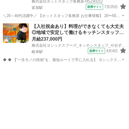
株式会社ホットスタッフ各務原-HSZ93212
7月25日
提携サイト
富加駅
＼20～40代活躍中／ 【ホットスタッフ各務原 お仕事情報】 20〜50代
の幅広い年代の男女活躍しています★ ☆★魅力た〜っぷりなオシゴト
岐阜
関市
富加駅
キッチン
【入社祝金あり】料理ができなくても大丈夫
が出ました★☆ ★朝9時からのゆっくりスタート ★土日祝休み ★残業
◎地域で安定して働けるキッチンスタッフ…
あり・なし選べる...
月給237,000円
株式会社ヨシックスフーズ_キッチンスタッフ_や台ずし 名鉄岐阜駅前町(正社員)
4月4日
提携サイト
岐阜駅
◆ ◆ 【“一生モノの技術”を、最短ルートで手に入れる】 ヨシックスフ
ーズが運営する寿司居酒屋「や台ずし」では、 鮮魚の一部を加工済み
岐阜
岐阜市
岐阜駅
キッチン
の状態で仕入れることで仕込みの負担を大幅に削減しています。 入社
後は余計な工程に時間...