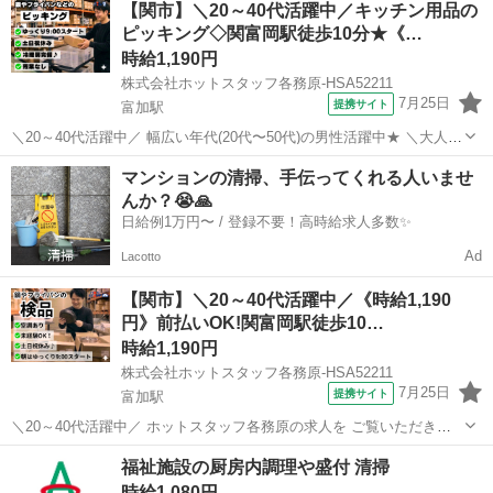
【関市】＼20～40代活躍中／キッチン用品の
・・・・・・・・・・・・・・・・・・・・・・・・・・・・・・・
ピッキング◇関富岡駅徒歩10分★《…
・・・・・・・・・・・・・ ★広くてキレイな職場♪ ★仕事...
時給1,190円
株式会社ホットスタッフ各務原-HSA52211
7月25日
提携サイト
富加駅
＼20～40代活躍中／ 幅広い年代(20代〜50代)の男性活躍中★ ＼大人
気!! ピッキングのオシゴトが出ました!/ 9:00からスタートで朝はゆっ
岐阜
関市
富加駅
キッチン
マンションの清掃、手伝ってくれる人いませ
くりできちゃう♪ そのほかにも、 土日祝休み・残業なしOK・冷暖房
んか？😭🙏
完...
日給例1万円〜 / 登録不要！高時給求人多数✨
Ad
Lacotto
【関市】＼20～40代活躍中／《時給1,190
円》前払いOK!関富岡駅徒歩10…
時給1,190円
株式会社ホットスタッフ各務原-HSA52211
7月25日
提携サイト
富加駅
＼20～40代活躍中／ ホットスタッフ各務原の求人を ご覧いただきあ
りがとうございます▼・ω・▽
岐阜
関市
富加駅
キッチン
福祉施設の厨房内調理や盛付 清掃
・・・・・・・・・・・・・・・・・・・・・・・・・・・・・・・
時給1,080円
・・・・・・・・・・・・・ 。。。。。。。。。。。。。。。...