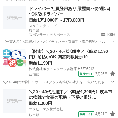
い、集まる場所 ●○ アナタの希望に合わせたお仕事を紹介します♪ ○●
岐阜
可児市
下切駅
居酒屋
ドライバー 社員登用あり 履歴書不要/週1日
「簡単な作業がいいな」「長期で働きやすい職場◎」 「家から通いや
~OK/2tドライバー
すい職場」「日勤...
日給1万1,000円～1万3,000円
スクラムグループ
岐阜県
スポンサー：求人ボックス
08月06日
【仕事内容】<職種> [ア・パ]ドライバー・運転手 <雇用形態> アルバ
イト・パート <給与> [ア・パ]日給11,000円～13,000円 給与詳細 ・2t
アルバイト・パート
【関市】＼20～40代活躍中／《時給1,190
ドライバー/ 日給11,000円～13,000円+歩合給 昇給あり 配送...
円》前払いOK!関富岡駅徒歩10…
時給1,190円
株式会社ホットスタッフ各務原-HSZ93212
7月25日
提携サイト
富加駅
＼20～40代活躍中／ ホットスタッフ各務原の求人を ご覧いただきあ
りがとうございます▼・ω・▽
岐阜
関市
富加駅
キッチン
＼20～40代活躍中／《時給1,300円》岐阜市
・・・・・・・・・・・・・・・・・・・・・・・・・・・・・・・
の病院で食事の配膳・下膳と皿洗…
・・・・・・・・・・・・・ 。。。。。。。。。。。。。。。...
時給1,300円
エヌビーエム株式会社
4月21日
提携サイト
岐阜駅