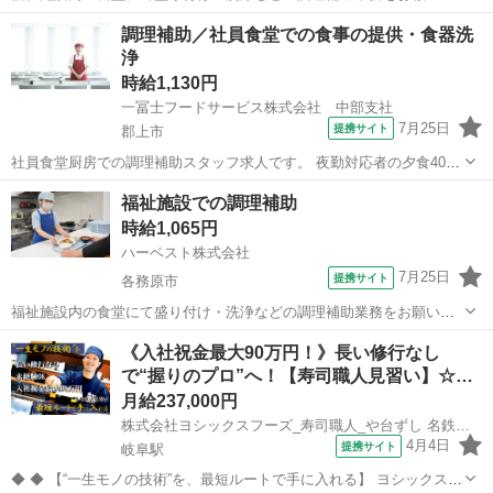
ます。 未経験の方でも大歓迎！和食やフレンチ、イタリアンレストラ
岐阜
恵那市
その他
調理補助／社員食堂での食事の提供・食器洗
ンのシェフなど飲食店にて料理人経験の方から、学校や介護施設の厨
浄
房で勤務していたキッチンスタッフまで...
時給1,130円
一冨士フードサービス株式会社 中部支社
7月25日
提携サイト
郡上市
社員食堂厨房での調理補助スタッフ求人です。 夜勤対応者の夕食40食
程度の提供を行います。 カウンターから提供するので、お客様のお顔
岐阜
郡上市
キッチン
福祉施設での調理補助
を見て働くことができます。 お食事の盛り付け、食器洗浄、片付け、
時給1,065円
厨房内、食堂フロア清掃など...
ハーベスト株式会社
7月25日
提携サイト
各務原市
福祉施設内の食堂にて盛り付け・洗浄などの調理補助業務をお願いし
ます。 未経験の方でも大歓迎！ 和食やフレンチ、イタリアンレストラ
岐阜
各務原市
その他
《入社祝金最大90万円！》長い修行なし
ンのシェフなど飲食店にて料理人経験の方から、学校や介護施設の厨
で“握りのプロ”へ！【寿司職人見習い】☆…
房で勤務していたキッチンスタッ...
月給237,000円
株式会社ヨシックスフーズ_寿司職人_や台ずし 名鉄岐阜駅前町(正社員)
4月4日
提携サイト
岐阜駅
◆ ◆ 【“一生モノの技術”を、最短ルートで手に入れる】 ヨシックスフ