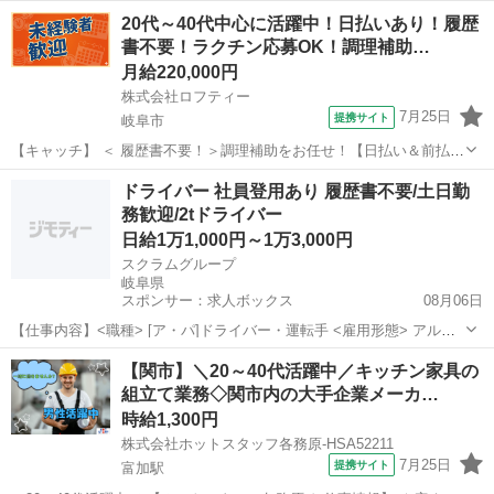
がとうございます▼・ω・▽ ----------------------------------------- ●未経験でも
岐阜
美濃加茂市
前平公園駅
レストラン
20代～40代中心に活躍中！日払いあり！履歴
安心の簡単な接客業務♪ ...
書不要！ラクチン応募OK！調理補助…
月給220,000円
株式会社ロフティー
7月25日
提携サイト
岐阜市
【キャッチ】 ＜ 履歴書不要！＞調理補助をお任せ！【日払い＆前払い
あり】高月給220000円！未経験OK！ 【コメント】 ＊未経験からお仕
岐阜
岐阜市
キッチン
ドライバー 社員登用あり 履歴書不要/土日勤
事にチャレンジしたい方 ＊経験を活かしてさらにスキルアップしたい
務歓迎/2tドライバー
方 ＊扶養内で...
日給1万1,000円～1万3,000円
スクラムグループ
岐阜県
スポンサー：求人ボックス
08月06日
【仕事内容】<職種> [ア・パ]ドライバー・運転手 <雇用形態> アルバ
イト・パート <給与> [ア・パ]日給11,000円～13,000円 給与詳細 ・2t
アルバイト・パート
【関市】＼20～40代活躍中／キッチン家具の
ドライバー/ 日給11,000円～13,000円+歩合給 昇給あり 配送...
組立て業務◇関市内の大手企業メーカ…
時給1,300円
株式会社ホットスタッフ各務原-HSA52211
7月25日
提携サイト
富加駅