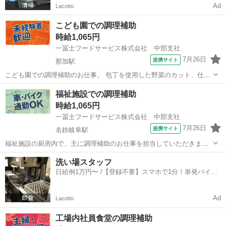
Ad
Lacotto
こども園での調理補助
時給1,065円
一冨士フードサービス株式会社 中部支社
7月26日
提携サイト
那加駅
こども園での調理補助のお仕事。 包丁を使用した野菜のカット、仕込
み、調理された食事の盛り付け、 食器の洗浄などを担当していただき
岐阜
各務原市
那加駅
キッチン
福祉施設での調理補助
ます。 アルバイト,パート ・労災保険 ・有給休暇、特別休暇、慶弔休
時給1,065円
暇 ・残業手当 ・制服貸...
一冨士フードサービス株式会社 中部支社
7月26日
提携サイト
名鉄岐阜駅
福祉施設の厨房内で、主に調理補助のお仕事を担当していただきま
す。 包丁を使用した野菜の下処理や、調理された食事の盛り付け、配
岐阜
岐阜市
名鉄岐阜駅
キッチン
洗い場スタッフ
膳、 調理器具や食器などの洗浄、厨房内清掃を担当いただきます。 未
日給例1万円〜 /【登録不要】スマホで1分！単発バイト
経験の方も１から丁寧に教えます。 ...
一括検索✨
Ad
Lacotto
工場内社員食堂の調理補助