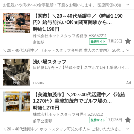
お皿洗いや病棟への食事配膳・下膳をお願いします。 医療関係の知識
や資格は不要です。未経験の方でもOKです! 【給与】 時給1,300円 時
岐阜
岐阜駅
キッチン
【関市】＼20～40代活躍中／《時給1,190
給1,300円〜 【休暇・休日】 週休2日のシフト制 年末年始 有給休暇 ※
円》給与前払いOK★関富岡駅から…
シフ...
時給1,190円
株式会社ホットスタッフ各務原-HSA52211
7月25日
提携サイト
富加駅
＼20～40代活躍中／ 《ホットスタッフ各務原 求人のご案内》 20代・
30代はもちろん40代・50代まで男女活躍中★ ☆★魅力た〜っぷりなオ
岐阜
関市
富加駅
キッチン
洗い場スタッフ
シゴトが出ました★☆ ★朝9時からのゆっくりスタート ★土日祝休み
日給例1万円〜 /【登録不要】スマホで1分！単発バイト
★残業あり・...
一括検索✨
Ad
Lacotto
【美濃加茂市】＼20～40代活躍中／《時給
1,270円》美濃加茂市でゴルフ場の…
時給1,270円
株式会社ホットスタッフ可児-HSZ93212
7月25日
提携サイト
前平公園駅
＼20～40代活躍中／ ホットスタッフ可児の求人を ご覧いただきあり