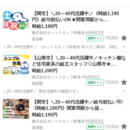
【関市】＼20～40代活躍中／《時給1,190
円》給与前払いOK★関富岡駅から…
時給1,190円
株式会社ホットスタッフ各務原-HSA52211
7月25日
提携サイト
富加駅
＼20～40代活躍中／ 《ホットスタッフ各務原 求人のご案内》 20代・
30代はもちろん40代・50代まで女性活躍中★
岐阜
関市
富加駅
キッチン
【山県市】＼20～40代活躍中／キッチン棚な
┏━━━━━━━━━━━━━━┓ お仕事内容
ど住宅家具の組立スタッフ◇山県市★…
━━━━━━━━━━━━━━┛ 包丁やフライパンな...
時給1,200円
株式会社ホットスタッフ岐阜-HSA52211
7月25日
提携サイト
鍋原駅
＼20～40代活躍中／ 男女活躍中の職場です♪
◆◆◆◆◆◆◆◆◆◆◆◆◆◆◆ ★仕事内容★
岐阜
山県市
鍋原駅
キッチン
【関市】＼20～40代活躍中／給与前払い可!
◆◆◆◆◆◆◆◆◆◆◆◆◆◆◆ 木材加工メーカーさんでの、 家具の
《時給1,190円》関富岡駅から徒…
組み立てをおまかせします! ▼木製パーツの組み立て作業 ...
時給1,190円
株式会社ホットスタッフ各務原-HSA52211
7月25日
提携サイト
富加駅