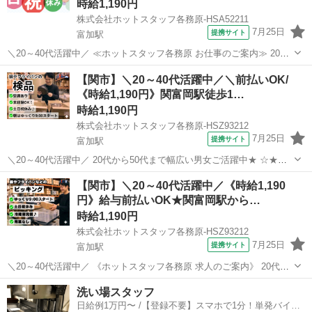
時給1,190円
株式会社ホットスタッフ各務原-HSA52211
7月25日
提携サイト
富加駅
＼20～40代活躍中／ ≪ホットスタッフ各務原 お仕事のご案内≫ 20代
から50代まで幅広い年代の女性働いています★
岐阜
関市
富加駅
キッチン
【関市】＼20～40代活躍中／＼前払いOK/
────────────────── ＼お仕事の詳細♪/
《時給1,190円》関富岡駅徒歩1…
────────────────── 包丁...
時給1,190円
株式会社ホットスタッフ各務原-HSZ93212
7月25日
提携サイト
富加駅
＼20～40代活躍中／ 20代から50代まで幅広い男女ご活躍中★ ☆★魅
力た〜っぷりなオシゴトが出ました★☆ ★朝9時からのゆっくりスタ
岐阜
関市
富加駅
キッチン
【関市】＼20～40代活躍中／《時給1,190
ート ★土日祝休み ★残業あり・なし選べる(?忙期を除く) ★冷暖房完
円》給与前払いOK★関富岡駅から…
備 ★未経験から...
時給1,190円
株式会社ホットスタッフ各務原-HSZ93212
7月25日
提携サイト
富加駅
＼20～40代活躍中／ 《ホットスタッフ各務原 求人のご案内》 20代・
30代はもちろん40代・50代まで男性活躍中★ ＼大人気!! ピッキングの
岐阜
関市
富加駅
キッチン
洗い場スタッフ
オシゴトが出ました!/ 9:00からスタートで朝はゆっくりできちゃう♪...
日給例1万円〜 /【登録不要】スマホで1分！単発バイト