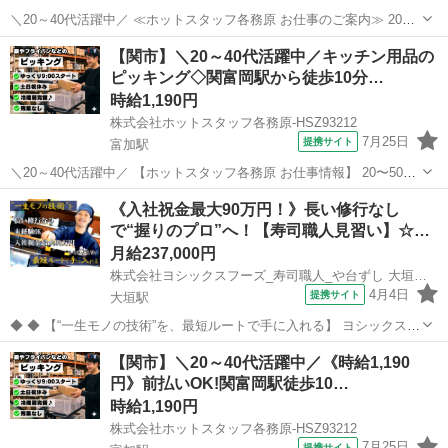
＼20～40代活躍中／ ≪ホットスタッフ各務原 お仕事のご案内≫ 20代
から50代まで幅広い年代の男女働いています★ ☆★魅力た〜っぷりな
岐阜
関市
富加駅
キッチン
【関市】＼20～40代活躍中／キッチン用品の
オシゴトが出ました★☆ ★朝9時からのゆっくりスタート ★土日祝休
ピッキング◇関富岡駅から徒歩10分…
み ★残業あり・な...
時給1,190円
株式会社ホットスタッフ各務原-HSZ93212
7月25日
提携サイト
富加駅
＼20～40代活躍中／ 【ホットスタッフ各務原 お仕事情報】 20〜50代
の幅広い年代の男性活躍しています★ ＼大人気!! ピッキングのオシゴ
岐阜
関市
富加駅
キッチン
《入社祝金最大90万円！》長い修行なし
トが出ました!/ 9:00からスタートで朝はゆっくりできちゃう♪ そのほ
で“握りのプロ”へ！【寿司職人見習い】☆…
か...
月給237,000円
株式会社ヨシックスフーズ_寿司職人_や台ずし 大垣駅前町(正社員)
4月4日
提携サイト
大垣駅
◆ ◆ 【“一生モノの技術”を、最短ルートで手に入れる】 ヨシックスフ
ーズが運営する寿司居酒屋「や台ずし」では、 鮮魚の一部を加工済み
岐阜
大垣市
大垣駅
その他
【関市】＼20～40代活躍中／《時給1,190
の状態で仕入れることで仕込みの負担を大幅に削減しています。 入社
円》前払いOK!関富岡駅徒歩10…
後は余計な工程に時間...
時給1,190円
株式会社ホットスタッフ各務原-HSZ93212
7月25日
提携サイト