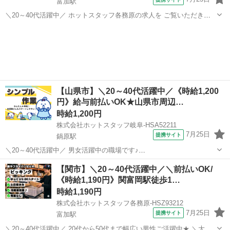
富加駅
＼20～40代活躍中／ ホットスタッフ各務原の求人を ご覧いただきあ
りがとうございます▼・ω・▽
岐阜
関市
富加駅
キッチン
・・・・・・・・・・・・・・・・・・・・・・・・・・・・・・・
・・・・・・・・・・・・・ 。。。。。。。。。。。。。。。...
【山県市】＼20～40代活躍中／《時給1,200
円》給与前払いOK★山県市周辺…
時給1,200円
株式会社ホットスタッフ岐阜-HSA52211
7月25日
提携サイト
鍋原駅
＼20～40代活躍中／ 男女活躍中の職場です♪
┏━━━━━━━━━━━━━━┓ お仕事内容
岐阜
山県市
鍋原駅
キッチン
【関市】＼20～40代活躍中／＼前払いOK/
━━━━━━━━━━━━━━┛ 木材加工メーカーさんでの、 家具の
《時給1,190円》関富岡駅徒歩1…
組み立てをおまかせします! ◆木製パーツの組み立て作業...
時給1,190円
株式会社ホットスタッフ各務原-HSZ93212
7月25日
提携サイト
富加駅
＼20～40代活躍中／ 20代から50代まで幅広い男性ご活躍中★ ＼大人