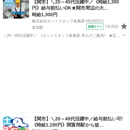
【関市】＼20～40代活躍中／《時給1,300
の状態で仕入れることで仕込みの負担を大幅に削減しています。 入社
円》給与前払いOK★関市周辺の大…
後は余計な工程に時間...
時給1,300円
株式会社ホットスタッフ各務原-HSZ93212
7月25日
提携サイト
富加駅
＼20～40代活躍中／ 《ホットスタッフ各務原 求人のご案内》 ★広く
てキレイな職場♪ ★仕事とプライベートの両立もできる!! 土日祝休み
岐阜
関市
富加駅
キッチン
で残業もほぼありません♪ <> ・作られていく工程に興味がある方 ・大
手企業で安心...
【関市】＼20～40代活躍中／給与前払い可!
《時給1,190円》関富岡駅から徒…