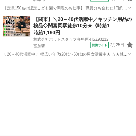
【定員150名の認定こども園で調理のお仕事】 職員分も合わせ1日約
190食程度を4名体制で調理していただきます。 一緒に働く方は皆常勤
岐阜
岐阜市
キッチン
【関市】＼20～40代活躍中／キッチン用品の
さんなので、 資格がない方や経験の少ない方でも安心。 調理が好きな
検品◇関富岡駅徒歩10分★《時給1…
方はもちろん、 お子様...
時給1,190円
株式会社ホットスタッフ各務原-HSZ93212
7月25日
提携サイト
富加駅
＼20～40代活躍中／ 幅広い年代(20代〜50代)の男女活躍中★ ☆★魅力
た〜っぷりなオシゴトが出ました★☆ ★朝9時からのゆっくりスター
岐阜
関市
富加駅
キッチン
ト ★土日祝休み ★残業あり・なし選べる(?忙期を除く) ★冷暖房完備
★未経験か...