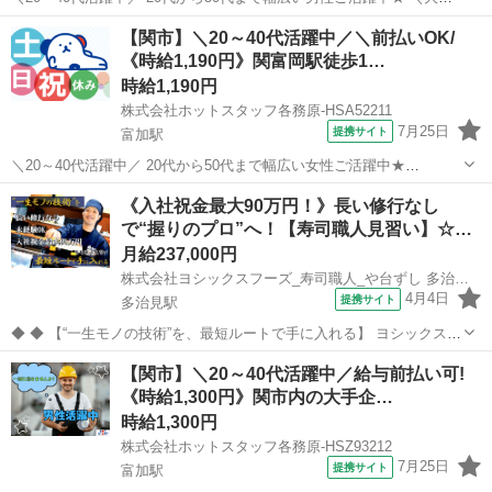
気!! ピッキングのオシゴトが出ました!/ 9:00からスタートで朝はゆっ
岐阜
関市
富加駅
キッチン
【関市】＼20～40代活躍中／＼前払いOK/
くりできちゃう♪ そのほかにも、 土日祝休み・残業なしOK・冷暖房完
《時給1,190円》関富岡駅徒歩1…
備...
時給1,190円
株式会社ホットスタッフ各務原-HSA52211
7月25日
提携サイト
富加駅
＼20～40代活躍中／ 20代から50代まで幅広い女性ご活躍中★
================ ＼作業内容のご紹介♪/ ================ 包
岐阜
関市
富加駅
キッチン
《入社祝金最大90万円！》長い修行なし
丁やフライパンなど キッチン用品を製造・販売してる大手企業...
で“握りのプロ”へ！【寿司職人見習い】☆…
月給237,000円
株式会社ヨシックスフーズ_寿司職人_や台ずし 多治見駅前町(正社員)
4月4日
提携サイト
多治見駅
◆ ◆ 【“一生モノの技術”を、最短ルートで手に入れる】 ヨシックスフ
ーズが運営する寿司居酒屋「や台ずし」では、 鮮魚の一部を加工済み
岐阜
多治見市
多治見駅
その他
【関市】＼20～40代活躍中／給与前払い可!
の状態で仕入れることで仕込みの負担を大幅に削減しています。 入社
《時給1,300円》関市内の大手企…
後は余計な工程に時間...
時給1,300円
株式会社ホットスタッフ各務原-HSZ93212
7月25日
提携サイト
富加駅