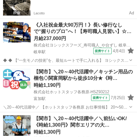
一括検索✨
Ad
Lacotto
《入社祝金最大90万円！》長い修行なし
で“握りのプロ”へ！【寿司職人見習い】☆…
月給237,000円
株式会社ヨシックスフーズ_寿司職人_や台ずし 岐阜金園町(正社員)
4月4日
提携サイト
岐阜駅
◆ ◆ 【“一生モノの技術”を、最短ルートで手に入れる】 ヨシックスフ
ーズが運営する寿司居酒屋「や台ずし」では、 鮮魚の一部を加工済み
岐阜
岐阜市
岐阜駅
その他
【関市】＼20～40代活躍中／キッチン用品の
の状態で仕入れることで仕込みの負担を大幅に削減しています。 入社
梱包◇関富岡駅から徒歩10分★《時…
後は余計な工程に時間...
時給1,190円
株式会社ホットスタッフ各務原-HSZ93212
7月25日
提携サイト
富加駅
＼20～40代活躍中／ 【ホットスタッフ各務原 お仕事情報】 20〜50代
の幅広い年代の女性活躍しています★
岐阜
関市
富加駅
キッチン
【関市】＼20～40代活躍中／＼前払いOK/
━━━━━━━━━━━━━━━━━━━━ 【 仕事内容 】 包丁やフ
《時給1,300円》関市エリアの大…
ライパンなど キッチン用品を製造・販売し...
時給1,300円