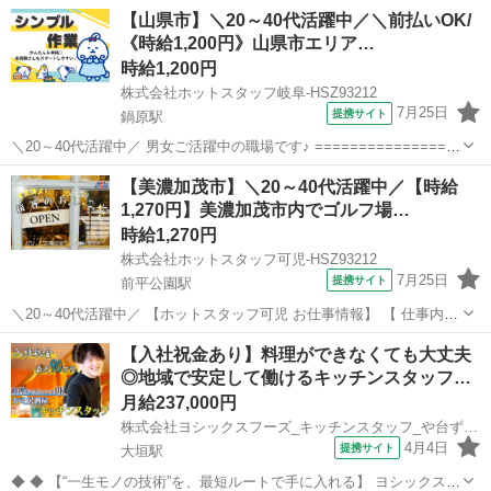
【山県市】＼20～40代活躍中／＼前払いOK/
《時給1,200円》山県市エリア…
時給1,200円
株式会社ホットスタッフ岐阜-HSZ93212
7月25日
提携サイト
鍋原駅
＼20～40代活躍中／ 男女ご活躍中の職場です♪ ================
＼作業内容のご紹介♪/ ================ 木材加工メーカーさんで
岐阜
山県市
鍋原駅
キッチン
【美濃加茂市】＼20～40代活躍中／【時給
の、 家具の組み立てをおまかせします! ◇木製パーツ...
1,270円】美濃加茂市内でゴルフ場…
時給1,270円
株式会社ホットスタッフ可児-HSZ93212
7月25日
提携サイト
前平公園駅
＼20～40代活躍中／ 【ホットスタッフ可児 お仕事情報】 【 仕事内容
】 ゴルフ場内のレストランにて、 ホール業務全般をお願いします♪ ・
岐阜
美濃加茂市
前平公園駅
レストラン
【入社祝金あり】料理ができなくても大丈夫
お客様をお席へご案内! ・オーダーのお伺い☆ ・完成したお料理のご
◎地域で安定して働けるキッチンスタッフ…
提供♪ ・...
月給237,000円
株式会社ヨシックスフーズ_キッチンスタッフ_や台ずし 大垣駅前町(正社員)
4月4日
提携サイト
大垣駅
◆ ◆ 【“一生モノの技術”を、最短ルートで手に入れる】 ヨシックスフ