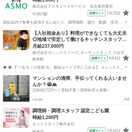
株式会社アスモフードサービス 名古屋営業所
7月25日
提携サイト
中津川駅
福祉設内で食事を提供するにあたり、調理補助・盛付、配膳、洗浄、
清掃などの厨房内業務 パート ◇各種手当 ◇随時昇給 ◇食事補助 ◇制
岐阜
中津川市
中津川駅
キッチン
【入社祝金あり】料理ができなくても大丈夫
服貸与 ◇交通費支給(月2万円迄) ◇車/自転車通勤OK(無料駐車場完備)
◎地域で安定して働けるキッチンスタッフ…
◇年末年始手...
月給237,000円
株式会社ヨシックスフーズ_キッチンスタッフ_や台ずし 岐阜金園町(正社員)
4月4日
提携サイト
岐阜駅
◆ ◆ 【“一生モノの技術”を、最短ルートで手に入れる】 ヨシックスフ
ーズが運営する寿司居酒屋「や台ずし」では、 鮮魚の一部を加工済み
岐阜
岐阜市
岐阜駅
キッチン
マンションの清掃、手伝ってくれる人いませ
の状態で仕入れることで仕込みの負担を大幅に削減しています。 入社
んか？😭🙏
後は余計な工程に時間...
日給例1万円〜 / 登録不要！高時給求人多数✨
Ad
Lacotto
調理師・調理スタッフ 認定こども園
時給1,200円
セントスタッフ株式会社
7月25日
提携サイト
岐阜市