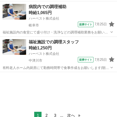
ーズが運営する寿司居酒屋「や台ずし」では、 鮮魚の一部を加工済み
岐阜
岐阜市
岐阜駅
その他
病院内での調理補助
の状態で仕入れることで仕込みの負担を大幅に削減しています。 入社
時給1,065円
後は余計な工程に時間...
ハーベスト株式会社
7月25日
提携サイト
岐阜市
福祉施設内の食堂にて盛り付け・洗浄などの調理補助業務をお願いし
ます。 未経験の方でも大歓迎！ 和食やフレンチ、イタリアンレストラ
岐阜
岐阜市
その他
福祉施設での調理スタッフ
ンのシェフなど飲食店にて料理人経験の方から、学校や介護施設の厨
時給1,250円
房で勤務していたキッチンスタッ...
ハーベスト株式会社
7月25日
提携サイト
中津川市
有料老人ホーム内厨房にて勤務時間帯で食事作成をお願いします(朝・
昼)。 効率よく大量に調理するためにはどうしたらよいか、工夫を凝ら
岐阜
中津川市
その他
した業務をお願いします。 小さな工夫が大きな改善に繋がることも。
自分の作った食事を美味しく食...
1
2
3
...
次へ