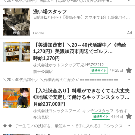
＼20～40代活躍中／ 幅広い年代(20代〜50代)の女性活躍中★
◆◆◆◆◆◆◆◆◆◆◆◆◆◆◆ ★仕事内容★
岐阜
関市
富加駅
キッチン
洗い場スタッフ
◆◆◆◆◆◆◆◆◆◆◆◆◆◆◆ 包丁やフライパンなど キッチン用品
日給例1万円〜 /【登録不要】スマホで1分！単発バイト
を製造・販売してる大手企業様★ 今回...
一括検索✨
Ad
Lacotto
【美濃加茂市】＼20～40代活躍中／《時給
1,270円》美濃加茂市周辺でゴルフ…
時給1,270円
株式会社ホットスタッフ可児-HSZ93212
7月25日
提携サイト
前平公園駅
＼20～40代活躍中／ ＼作業内容のご紹介♪/ ================ ゴ
ルフ場内のレストランにて、 ホール業務全般をお願いします♪ ・お客
岐阜
美濃加茂市
前平公園駅
レストラン
【入社祝金あり】料理ができなくても大丈夫
様をお席へご案内! ・オーダーのお伺い☆ ・完成したお料理のご提供
◎地域で安定して働けるキッチンスタッフ…
♪...
月給237,000円
株式会社ヨシックスフーズ_キッチンスタッフ_や台ずし 多治見駅前町(正社員)
4月4日
提携サイト
多治見駅
◆ ◆ 【“一生モノの技術”を、最短ルートで手に入れる】 ヨシックスフ
ーズが運営する寿司居酒屋「や台ずし」では、 鮮魚の一部を加工済み
岐阜
多治見市
多治見駅
キッチン