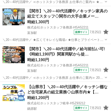
＼20～40代活躍中／ ≪ホットスタッフ各務原 お仕事のご案内≫ ★広
くてキレイな職場♪ ★仕事とプライベートの両立もできる!! 土日祝休
岐阜
関市
富加駅
キッチン
【関市】＼20～40代活躍中／キッチン家具の
みで残業もほぼありません♪ <> ・作られていく工程に興味がある方 ・
組立てスタッフ◇関市の大手企業メー…
大手企業で安...
時給1,300円
株式会社ホットスタッフ各務原-HSA52211
7月25日
提携サイト
富加駅
＼20～40代活躍中／ ★広くてキレイな職場♪ ★仕事とプライベートの
両立もできる!! 土日祝休みで残業もほぼありません♪ <> ・作られてい
岐阜
関市
富加駅
キッチン
【関市】＼20～40代活躍中／給与前払い可!
く工程に興味がある方 ・大手企業で安心して就業できます!
《時給1,190円》関富岡駅から徒…
◆◆◆◆◆◆◆◆◆...
時給1,190円
株式会社ホットスタッフ各務原-HSA52211
7月25日
提携サイト
富加駅
＼20～40代活躍中／ ≪ホットスタッフ各務原 お仕事のご案内≫ 20代
から50代まで幅広い年代の男性働いています★ ＼大人気!! ピッキング
岐阜
関市
富加駅
キッチン
【山県市】＼20～40代活躍中／キッチン棚な
のオシゴトが出ました!/ 9:00からスタートで朝はゆっくりできちゃう♪
ど住宅家具の組立業務◇山県市内★【…
...
時給1,200円
株式会社ホットスタッフ岐阜-HSZ93212
7月25日
提携サイト
鍋原駅