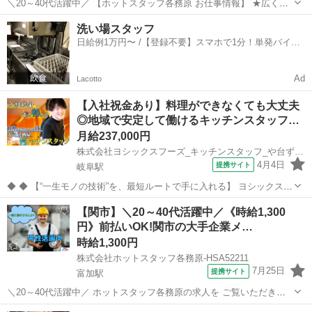
＼20～40代活躍中／ 【ホットスタッフ各務原 お仕事情報】 ★広くて
キレイな職場♪ ★仕事とプライベートの両立もできる!! 土日祝休みで
岐阜
関市
富加駅
キッチン
洗い場スタッフ
残業もほぼありません♪ <> ・作られていく工程に興味がある方 ・大手
日給例1万円〜 /【登録不要】スマホで1分！単発バイト
企業で安心し...
一括検索✨
Ad
Lacotto
【入社祝金あり】料理ができなくても大丈夫
◎地域で安定して働けるキッチンスタッフ…
月給237,000円
株式会社ヨシックスフーズ_キッチンスタッフ_や台ずし JR岐阜駅前町(正社員)
4月4日
提携サイト
岐阜駅
◆ ◆ 【“一生モノの技術”を、最短ルートで手に入れる】 ヨシックスフ
ーズが運営する寿司居酒屋「や台ずし」では、 鮮魚の一部を加工済み
岐阜
岐阜市
岐阜駅
キッチン
【関市】＼20～40代活躍中／《時給1,300
の状態で仕入れることで仕込みの負担を大幅に削減しています。 入社
円》前払いOK!関市の大手企業メ…
後は余計な工程に時間...
時給1,300円
株式会社ホットスタッフ各務原-HSA52211
7月25日
提携サイト
富加駅
＼20～40代活躍中／ ホットスタッフ各務原の求人を ご覧いただきあ
りがとうございます▼・ω・▽
岐阜
関市
富加駅
キッチン