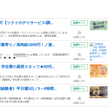
【ツクイのデイサービス/調...
提携サイト
&子育てママ在籍中！ライフイベントにも柔軟に対応しています。
力／／ 完全調理済み食品を使用のため、調理未経験...
お気に入り
寄り／高時給1600円！／資...
提携サイト
育園で ／／ 派遣調理師さんを募集しています ・西葛西駅最寄り
‾‾‾‾‾‾‾‾‾‾‾‾‾‾...
お気に入り
学生寮の厨房スタッフ★60代...
提携サイト
時間だけでOK】学生寮の厨房スタッフ★60代以上のシニア世代の方
職種名]: 学生寮での厨房スタッフ ...
お気に入り
験者》平日週5日／5～6時間...
提携サイト
資格不問／調理経験者》平日週5日／5～6時間勤務／女性活躍中 [職
区北小岩 非公開 京成小岩駅 ...
お気に入り