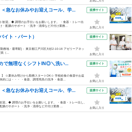
お気に入り
＜急なお休みやお迎えコール、学...
提携サイト
ト歓迎。◆ 調理のお手伝いをお願いします。 ・食器・トレー出
・配膳のサポート ・洗浄・清掃など片付け業務...
お気に入り
バイト・パート）
提携サイト
00 [勤務地・最寄駅]： 東京都江戸川区大杉2-10-16 アゼリーアネッ
（...
お気に入り
で無理なくシフトIN◎＼洗い...
提携サイト
】 ☆夏休み明けから勤務スタートOK☆ 学校給食の食器やお盆
的には・・・ ・食器、調理用具の洗浄 ・食器...
お気に入り
＜急なお休みやお迎えコール、学...
提携サイト
歓迎。◆ 調理のお手伝いをお願いします。 ・食器・トレー出し、
膳のサポート ・洗浄・清掃など片付け業務 ...
お気に入り