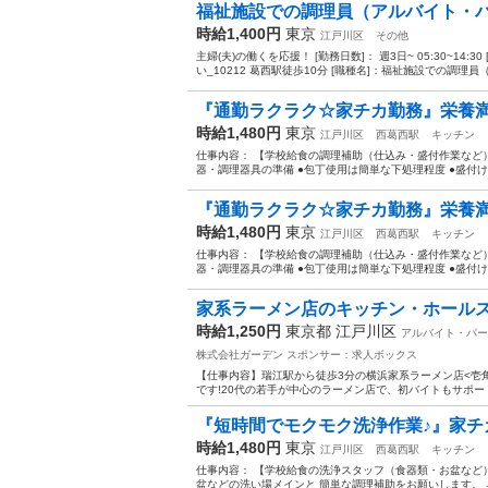
福祉施設での調理員（アルバイト・
時給1,400円
東京
江戸川区
その他
主婦(夫)の働くを応援！ [勤務日数]： 週3日~ 05:30~14:
い_10212 葛西駅徒歩10分 [職種名]：福祉施設での調理員（ア
『通勤ラクラク☆家チカ勤務』栄養満点
時給1,480円
東京
江戸川区
西葛西駅
キッチン
仕事内容： 【学校給食の調理補助（仕込み・盛付作業など）
器・調理器具の準備 ●包丁使用は簡単な下処理程度 ●盛付け・
『通勤ラクラク☆家チカ勤務』栄養満点
時給1,480円
東京
江戸川区
西葛西駅
キッチン
仕事内容： 【学校給食の調理補助（仕込み・盛付作業など）
器・調理器具の準備 ●包丁使用は簡単な下処理程度 ●盛付け・
家系ラーメン店のキッチン・ホールスタ
時給1,250円
東京都 江戸川区
アルバイト・パー
株式会社ガーデン
スポンサー：求人ボックス
【仕事内容】瑞江駅から徒歩3分の横浜家系ラーメン店<壱角
です!20代の若手が中心のラーメン店で、初バイトもサポート
『短時間でモクモク洗浄作業♪』家チカ
時給1,480円
東京
江戸川区
西葛西駅
キッチン
仕事内容： 【学校給食の洗浄スタッフ（食器類・お盆など）
盆などの洗い場メインと 簡単な調理補助をお願いします。 具