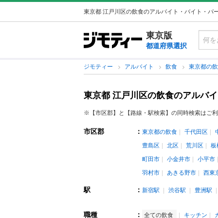
東京都 江戸川区の飲食のアルバイト・バイト・パ
東京版
都道府県選択
ジモティー
アルバイト
飲食
東京都の
東京都 江戸川区の飲食のアルバ
※【市区郡】と【路線・駅検索】の同時検索はご利
市区郡
：
東京都の飲食
千代田区
豊島区
北区
荒川区
板
町田市
小金井市
小平市
羽村市
あきる野市
西東
駅
：
新宿駅
渋谷駅
豊洲駅
職種
：
全ての飲食
キッチン