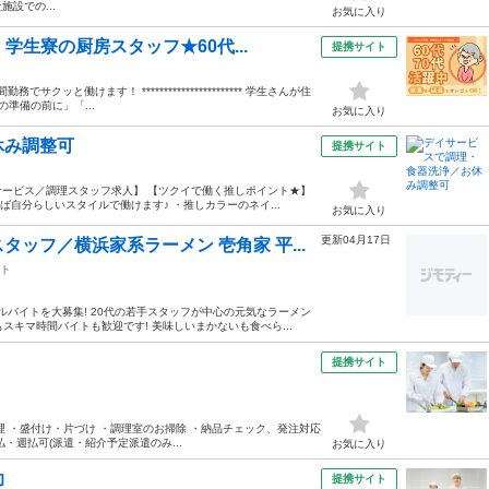
施設での...
お気に入り
学生寮の厨房スタッフ★60代...
提携サイト
クッと働けます！ *********************** 学生さんが住
準備の前に」「...
お気に入り
休み調整可
提携サイト
ービス／調理スタッフ求人】 【ツクイで働く推しポイント★】
自分らしいスタイルで働けます♪ ・推しカラーのネイ...
お気に入り
更新04月17日
ッフ／横浜家系ラーメン 壱角家 平...
ト
ルバイトを大募集! 20代の若手スタッフが中心の元気なラーメン
スキマ時間バイトも歓迎です! 美味しいまかないも食べら...
提携サイト
 ・盛付け・片づけ ・調理室のお掃除 ・納品チェック、発注対応
払・週払可(派遣・紹介予定派遣のみ...
お気に入り
助
提携サイト