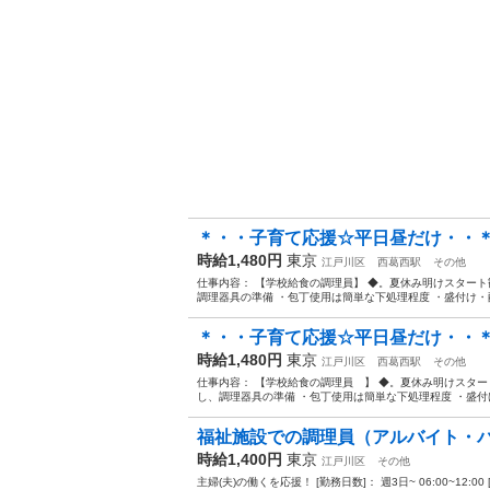
＊・・子育て応援☆平日昼だけ・・＊
時給1,480円
東京
江戸川区
西葛西駅
その他
仕事内容： 【学校給食の調理員】 ◆。夏休み明けスタート
調理器具の準備 ・包丁使用は簡単な下処理程度 ・盛付け・配
＊・・子育て応援☆平日昼だけ・・＊
時給1,480円
東京
江戸川区
西葛西駅
その他
仕事内容： 【学校給食の調理員 】 ◆。夏休み明けスター
し、調理器具の準備 ・包丁使用は簡単な下処理程度 ・盛付け
福祉施設での調理員（アルバイト・
時給1,400円
東京
江戸川区
その他
主婦(夫)の働くを応援！ [勤務日数]： 週3日~ 06:00~12