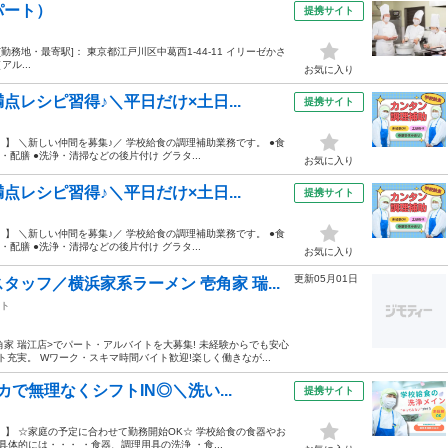
パート）
提携サイト
30 [勤務地・最寄駅]： 東京都江戸川区中葛西1-44-11 イリーゼかさ
ル...
お気に入り
レシピ習得♪＼平日だけ×土日...
提携サイト
】 ＼新しい仲間を募集♪／ 学校給食の調理補助業務です。 ●食
配膳 ●洗浄・清掃などの後片付け グラタ...
お気に入り
レシピ習得♪＼平日だけ×土日...
提携サイト
】 ＼新しい仲間を募集♪／ 学校給食の調理補助業務です。 ●食
配膳 ●洗浄・清掃などの後片付け グラタ...
お気に入り
更新05月01日
ッフ／横浜家系ラーメン 壱角家 瑞...
ト
家 瑞江店>でパート・アルバイトを大募集! 未経験からでも安心
充実。 Wワーク・スキマ時間バイト歓迎!楽しく働きなが...
で無理なくシフトIN◎＼洗い...
提携サイト
】 ☆家庭の予定に合わせて勤務開始OK☆ 学校給食の食器やお
体的には・・・ ・食器、調理用具の洗浄 ・食...