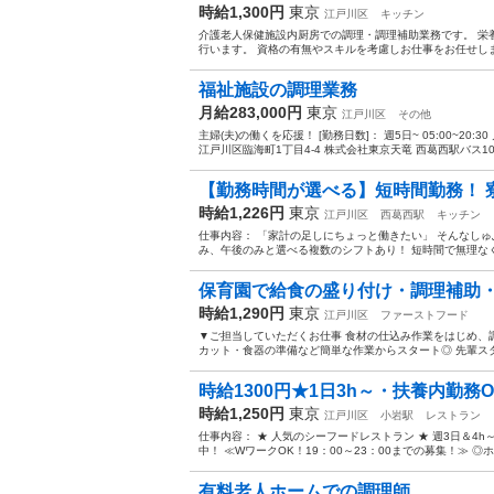
時給1,300円
東京
江戸川区
キッチン
介護老人保健施設内厨房での調理・調理補助業務です。 栄
行います。 資格の有無やスキルを考慮しお仕事をお任せします
福祉施設の調理業務
月給283,000円
東京
江戸川区
その他
主婦(夫)の働くを応援！ [勤務日数]： 週5日~ 05:00~20:
江戸川区臨海町1丁目4-4 株式会社東京天竜 西葛西駅バス10分 
【勤務時間が選べる】短時間勤務！ 寮
時給1,226円
東京
江戸川区
西葛西駅
キッチン
仕事内容： 「家計の足しにちょっと働きたい」 そんなしゅ
み、午後のみと選べる複数のシフトあり！ 短時間で無理なく働
保育園で給食の盛り付け・調理補助
時給1,290円
東京
江戸川区
ファーストフード
▼ご担当していただくお仕事 食材の仕込み作業をはじめ、
カット・食器の準備など簡単な作業からスタート◎ 先輩スタ
時給1300円★1日3h～・扶養内勤務O
時給1,250円
東京
江戸川区
小岩駅
レストラン
仕事内容： ★ 人気のシーフードレストラン ★ 週3日＆4h
中！ ≪WワークOK！19：00～23：00までの募集！≫ ◎
有料老人ホームでの調理師