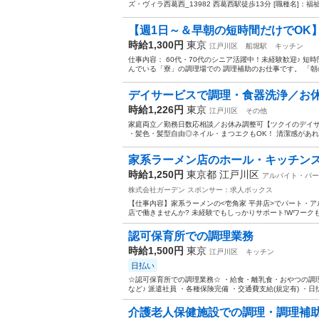
ズ・ヴィラ西葛西_13982 西葛西駅徒歩13分 [職種名]：福祉
【週1日～＆早朝の短時間だけでOK】
時給1,300円
東京
江戸川区
船堀駅
キッチン
仕事内容： 60代・70代のシニア活躍中！未経験歓迎♪ 短時間勤務でサ
んでいる「寮」の調理場での 調理補助のお仕事です。 「朝の
デイサービスで調理・食器洗浄／お
時給1,226円
東京
江戸川区
その他
家庭両立／勤務日数応相談／お休み調整可【ツクイのデイサ
・髪色・髪型自由◎ネイル・まつエクもOK！ 清潔感があれば
家系ラーメン店のホール・キッチンスタ
時給1,250円
東京都 江戸川区
アルバイト・パー
株式会社ガーデン
スポンサー：求人ボックス
【仕事内容】家系ラーメンの<壱角家 平井店>でパート・ア
店で働きませんか? 未経験でもしっかりサポート!Wワークも
認可保育所での調理業務
時給1,500円
東京
江戸川区
キッチン
日払い
☆認可保育所での調理業務☆ ・給食・離乳食・おやつの調理
など♪ 派遣社員 ・各種保険完備 ・交通費支給(規定有) ・日
介護老人保健施設での調理・調理補