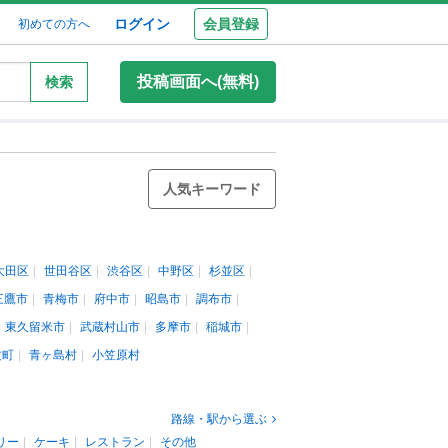
ログイン
会員登録
初めての方へ
投稿画面へ(無料)
検索
人気キーワード
大田区
世田谷区
渋谷区
中野区
杉並区
三鷹市
青梅市
府中市
昭島市
調布市
東久留米市
武蔵村山市
多摩市
稲城市
丈町
青ヶ島村
小笠原村
路線・駅から選ぶ
リー
ケーキ
レストラン
その他