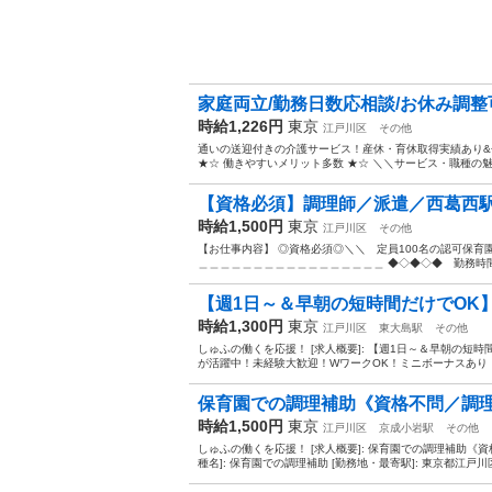
家庭両立/勤務日数応相談/お休み調整可
時給1,226円
東京
江戸川区
その他
通いの送迎付きの介護サービス！産休・育休取得実績あり
★☆ 働きやすいメリット多数 ★☆ ＼＼サービス・職種の魅
【資格必須】調理師／派遣／西葛西駅最
時給1,500円
東京
江戸川区
その他
【お仕事内容】 ◎資格必須◎＼＼ 定員100名の認可保
＿＿＿＿＿＿＿＿＿＿＿＿＿＿＿＿＿ ◆◇◆◇◆ 勤務時間 ◆◇◆◇◆ ‾
【週1日～＆早朝の短時間だけでOK】
時給1,300円
東京
江戸川区
東大島駅
その他
しゅふの働くを応援！ [求人概要]: 【週1日～＆早朝の短
が活躍中！未経験大歓迎！WワークOK！ミニボーナスあり！ [
保育園での調理補助《資格不問／調理経
時給1,500円
東京
江戸川区
京成小岩駅
その他
しゅふの働くを応援！ [求人概要]: 保育園での調理補助《
種名]: 保育園での調理補助 [勤務地・最寄駅]: 東京都江戸川