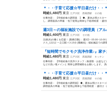
＊・・子育て応援☆平日昼だけ・・＊
時給1,480円
東京
江戸川区
西葛西駅
その他
仕事内容： 【学校給食の調理員 】 ◆。夏休み明けスター
し、調理器具の準備 ・包丁使用は簡単な下処理程度 ・盛付け
週3日～の福祉施設での調理員（アル
時給1,400円
東京
江戸川区
その他
主婦(夫)の働くを応援！ [勤務日数]： 週3日~ 05:00~10:
クス_12212 一之江駅バス15分 [職種名]：福祉施設での調理員
『短時間でモクモク洗浄作業♪』家チカ
時給1,480円
東京
江戸川区
西葛西駅
キッチン
仕事内容： 【学校給食の洗浄スタッフ（食器類・お盆など）
などの洗い場メインと 簡単な調理補助をお願いします。 具体
＊・・子育て応援☆平日昼だけ・・＊
時給1,480円
東京
江戸川区
西葛西駅
その他
仕事内容： 【学校給食の調理員】 ◆。夏休み明けスタート
調理器具の準備 ・包丁使用は簡単な下処理程度 ・盛付け・配