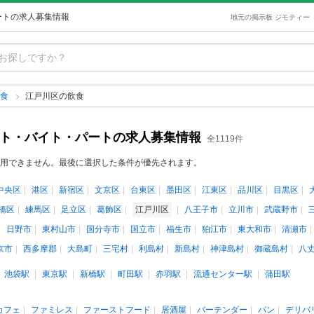
ートの求人募集情報
地元の掲示板 ジモティー
飲食
江戸川区の飲食
イト・バイト・パートの求人募集情報
全1119件
用できません。最後に選択した条件が優先されます。
中央区
港区
新宿区
文京区
台東区
墨田区
江東区
品川区
目黒区
橋区
練馬区
足立区
葛飾区
江戸川区
八王子市
立川市
武蔵野市
日野市
東村山市
国分寺市
国立市
福生市
狛江市
東大和市
清瀬市
京市
西多摩郡
大島町
三宅村
利島村
新島村
神津島村
御蔵島村
八
池袋駅
東京駅
新橋駅
町田駅
赤羽駅
流通センター駅
蒲田駅
カフェ
ファミレス
ファーストフード
居酒屋
バーテンダー
パン
デリバ