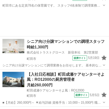
町田市にある定員78名の保育園です。 スタッフ4名体制で調理業務全
般をお願いします。 基本的な調理・配膳・片付け・ 厨房の清掃などが
東京
町田市
キッチン
メイン♪ 週2～3日できればOKなので、 お仕事復帰や扶養内で少しだけ
働きたい方にもオ...
シニア向け分譲マンションでの調理スタッフ
時給1,300円
株式会社トラストグロース 新宿本社 第2営業部
5月19日
提携サイト
町田市
シニア向け分譲マンションにて調理業務をお任せします。 基本的な調
理・配膳・下膳・盛り付け・カット・洗浄等をお願いします。 ●資格
東京
町田市
キッチン
【入社日応相談】町田成瀬ケアセンターそよ
不問 ●食数：朝30食程度/昼30食程度/夜60食程度 ●20～50代の方活躍
風：RO12000の厨房管理者
中 ●短時間勤務...
月給260,000円
町田成瀬ケアセンターそよ風：RO12000
5月5日
提携サイト
町田市
■【月給】260,000円～ ▼給与詳細 資格手当：10,000～15,000円 職務
手当：5,000円 住宅手当：規定あり 精勤手当：8,000円 調整手当：0～
東京
町田市
キッチン