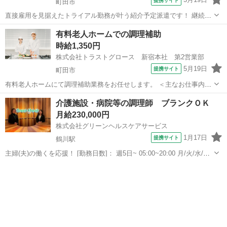
提携サイト
町田市
直接雇用を見据えたトライアル勤務が叶う紹介予定派遣です！ 継続に
欠かせない職場とのマッチ度を見極めていただけます☆ ‾‾‾‾＼／
東京
町田市
キッチン
有料老人ホームでの調理補助
‾‾‾‾‾‾‾‾‾‾‾‾‾‾‾‾‾‾‾‾ 定員51名の有料老人ホームにて調理スタッフを募集！
時給1,350円
...
株式会社トラストグロース 新宿本社 第2営業部
5月19日
提携サイト
町田市
有料老人ホームにて調理補助業務をお任せします。 ＜主なお仕事内容
＞ 配膳・下膳・盛り付け・カット・洗浄 等 ●定員：51名 ●資格・経
東京
町田市
キッチン
介護施設・病院等の調理師 ブランクＯＫ
験不問 ●週2日～OK ●時短勤務OK ●就業時間相談OK ●曜日固定相談
月給230,000円
OK ●制服...
株式会社グリーンヘルスケアサービス
1月17日
提携サイト
鶴川駅
主婦(夫)の働くを応援！ [勤務日数]： 週5日~ 05:00~20:00 月/火/水/木/
金/土/日 などから選べます [勤務地・最寄駅]： 東京都町田市金井7-17-
東京
町田市
鶴川駅
キッチン
13 株式会社グリーンヘルスケアサービス(特別養護...