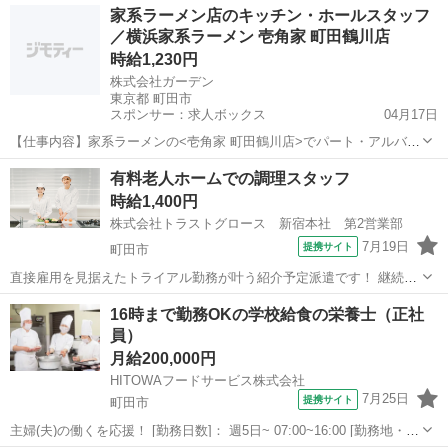
東京
町田市
キッチン
家系ラーメン店のキッチン・ホールスタッフ
不問 ●週2日～OK ●実働4時間～OK ●就業時間相談OK ●曜日固定相談
／横浜家系ラーメン 壱角家 町田鶴川店
OK ●制服貸...
時給1,230円
株式会社ガーデン
東京都 町田市
スポンサー：求人ボックス
04月17日
【仕事内容】家系ラーメンの<壱角家 町田鶴川店>でパート・アルバイ
トを大募集! 20代の若手スタッフが中心の元気なラーメン店で働きませ
アルバイト・パート
有料老人ホームでの調理スタッフ
んか? 未経験でもしっかりサポート!Wワークもスキマ時間バイトも歓
時給1,400円
迎です! 美味しいまかないも食...
株式会社トラストグロース 新宿本社 第2営業部
7月19日
提携サイト
町田市
直接雇用を見据えたトライアル勤務が叶う紹介予定派遣です！ 継続に
欠かせない職場とのマッチ度を見極めていただけます☆ ‾‾‾‾＼／
東京
町田市
キッチン
16時まで勤務OKの学校給食の栄養士（正社
‾‾‾‾‾‾‾‾‾‾‾‾‾‾‾‾‾‾‾‾ 定員51名の有料老人ホームにて調理スタッフを募集！
員）
...
月給200,000円
HITOWAフードサービス株式会社
7月25日
提携サイト
町田市
主婦(夫)の働くを応援！ [勤務日数]： 週5日~ 07:00~16:00 [勤務地・最