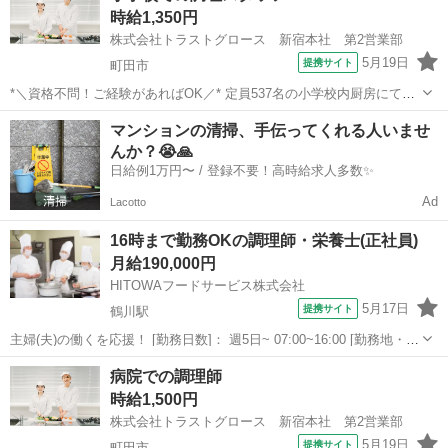
時給1,350円
しい作業はありませんので...
株式会社トラストグロース 新宿本社 第2営業部
5月19日
提携サイト
町田市
*＼資格不問！ご経験があればOK／* 定員537名の小学校内厨房にて調
理業務をお任せします。 仕込み・調理・盛り付け・洗浄など。 ★食事
東京
町田市
キッチン
マンションの清掃、手伝ってくれる人いませ
補助あり(給食) ★制服貸与 ★車通勤相談可能 美味しい給食を通して
んか？😭🙏
こどもたちの...
日給例1万円〜 / 登録不要！高時給求人多数✨
Ad
Lacotto
16時まで勤務OKの調理師・栄養士(正社員)
月給190,000円
HITOWAフードサービス株式会社
5月17日
提携サイト
鶴川駅
主婦(夫)の働くを応援！ [勤務日数]： 週5日~ 07:00~16:00 [勤務地・最
寄駅]： 東京都町田市野津田町2003 町田市内学校/HITOWAフードサー
東京
町田市
鶴川駅
キッチン
病院での調理師
ビス 鶴川駅 [職種名]：調理師・栄養士(正社員) ...
時給1,500円
株式会社トラストグロース 新宿本社 第2営業部
5月19日
提携サイト
町田市