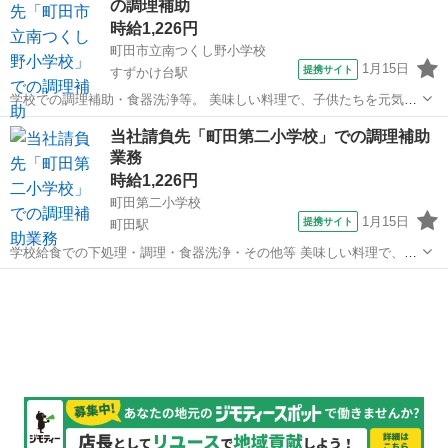
の調理補助
時給1,226円
町田市立南つくし野小学校
1月15日
提携サイト
すずかけ台駅
学校での調理補助・食器洗浄等。 美味しい料理で、子供たちを元気に
しましょう◎ パート ◆昇給あり ◆屋内原則禁煙 ・大量給食調理補助
東京
町田市
すずかけ台駅
キッチン
当社請負先「町田第二小学校」での調理補助
経験者歓迎
業務
時給1,226円
町田第二小学校
1月15日
提携サイト
町田駅
学校給食での下処理・調理・食器洗浄・その他等 美味しい料理で、子
供たちを元気にしましょう◎ パート ◆社会保険完備 ◆昇給あり ◆屋
東京
町田市
町田駅
キッチン
内原則禁煙 ＜尚可＞ ◆調理経験ある方