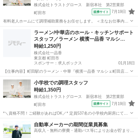
株式会社トラストグロース 新宿本社 第2営業部
7月19日
提携サイト
町田市
有料老人ホームにて調理補助業務をお任せします。 ＜主なお仕事内容
＞ 配膳・下膳・盛り付け・カット・洗浄 等 ●定員：51名 ●資格・経
東京
町田市
キッチン
ラーメン/中華店のホール・キッチンサポート
験不問 ●週2日～OK ●時短勤務OK ●就業時間相談OK ●曜日固定相談
スタッフ／ラーメン 横濱一品香 マルシ…
OK ●制服...
時給1,250円
株式会社一品香
東京都 町田市
スポンサー：求人ボックス
01月18日
【仕事内容】町田駅のラーメン・中華『横濱一品香 マルシェ町田店』
でアルバイト&パートスタッフを大募集! 雰囲気の良い店内で絶品中華
アルバイト・パート
小学校での調理スタッフ
を食べることができるお店で働きませんか?ラーメン店・飲食店での勤
時給1,350円
務未経験でも研修があるので安心です!...
株式会社トラストグロース 新宿本社 第2営業部
7月19日
提携サイト
町田市
*＼資格不問！ご経験があればOK／* 定員537名の小学校内厨房にて調
理業務をお任せします。 仕込み・調理・盛り付け・洗浄など。 ★食事
東京
町田市
キッチン
自動車メーカーの期間従業員募集
補助あり(給食) ★制服貸与 ★車通勤相談可能 美味しい給食を通して
高収入・無料の寮費・通勤バス等によりお金が貯まりや
こどもたちの...
すい環境