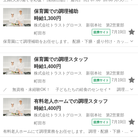
木/金 [勤務地・最寄駅]： 東京都町田市成瀬8-9-14 ベロニカ苑 株
東京
町田市
キッチン
保育園での調理補助
式会社レパスト（708） 成瀬駅徒歩11分 [職...
時給1,300円
株式会社トラストグロース 新宿本社 第2営業部
7月19日
提携サイト
町田市
保育園にて調理補助をお任せします。 配膳・下膳・盛り付け・カッ
ト・洗浄等をお願いします。 ★定員：120名 ★資格不問 ★20～50代の
東京
町田市
キッチン
方活躍中 ★曜日固定OK ★日勤シフトのみ ※お仕事No.13-046752 ご
保育園での調理スタッフ
応募...
時給1,400円
株式会社トラストグロース 新宿本社 第2営業部
7月19日
提携サイト
町田市
／ 無資格・未経験OK！ 子どもたちの給食のセンセイ＊ 調理ス
タッフ募集♪.* ＼ 定員21名の保育園内キッチンにて 調理業務全般をお
東京
町田市
キッチン
有料老人ホームでの調理スタッフ
願いします。 スタッフ2名体制で行います。 ——具体的には—— ・調
時給1,400円
理 ・盛り付...
株式会社トラストグロース 新宿本社 第2営業部
7月19日
提携サイト
町田市
有料老人ホームにて調理業務をお任せします。 調理・配膳・下膳・盛
り付け・カット・洗浄等をお願いします！ ●定員：51名 ●資格・経験