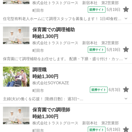
株式会社トラストグロース 新宿本社 第2営業部
5月19日
提携サイト
町田市
住宅型有料老人ホームにて調理スタッフを募集します！ 1日40食程を2
～3名で調理します。 クックチル等の湯銭パックと完全調理の両方で
東京
町田市
キッチン
保育園での調理補助
行います。 ※お仕事No.13-047264 ご応募時に上記No.をお知らせ下さ
時給1,300円
い！ ...
株式会社トラストグロース 新宿本社 第2営業部
5月19日
提携サイト
町田市
保育園にて調理補助をお任せします。 配膳・下膳・盛り付け・カッ
ト・洗浄等をお願いします。 ★定員：120名 ★資格不問 ★20～50代の
東京
町田市
キッチン
調理職
方活躍中 ★曜日固定OK ★日勤シフトのみ ※お仕事No.13-046752 ご
時給1,300円
応募...
株式会社SOYOKAZE
6月3日
提携サイト
町田市
主婦(夫)の働くを応援！ [勤務日数]： 週3日~
07:00~16:00/08:30~17:30/10:00~19:00 [勤務地・最寄駅]： 東京都町田
東京
町田市
キッチン
保育園での調理師
市成瀬2丁目10-1 町田成瀬ケアセンターそよ風(31671)...
時給1,300円
株式会社トラストグロース 新宿本社 第2営業部
5月19日
提携サイト
町田市