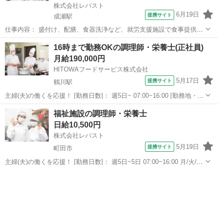
株式会社レパスト
6月19日
提携サイト
成瀬駅
仕事内容： 盛付け、配膳、食器洗浄など、就労支援施設で食事提供で
す 家事の延長の感覚でお仕事できるので、すぐに慣れて覚えられます
東京
町田市
成瀬駅
キッチン
16時まで勤務OKの調理師・栄養士(正社員)
よ 季節のメニューなどレパートリーが増えたり、ご家庭で役立つこと
月給190,000円
もいっぱいのお仕事です 難しい作...
HITOWAフードサービス株式会社
5月17日
提携サイト
鶴川駅
主婦(夫)の働くを応援！ [勤務日数]： 週5日~ 07:00~16:00 [勤務地・最
寄駅]： 東京都町田市野津田町2003 町田市内学校/HITOWAフードサー
東京
町田市
鶴川駅
キッチン
福祉施設の調理師・栄養士
ビス 鶴川駅 [職種名]：調理師・栄養士(正社員) ...
日給10,500円
株式会社レパスト
5月19日
提携サイト
町田市
主婦(夫)の働くを応援！ [勤務日数]： 週5日~5日 07:00~16:00 月/火/水/
木/金 [勤務地・最寄駅]： 東京都町田市成瀬8-9-14 ベロニカ苑 株
東京
町田市
キッチン
式会社レパスト（708） 成瀬駅徒歩11分 [職...