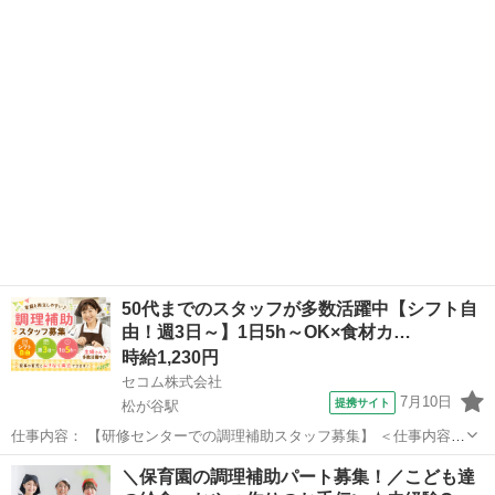
をもとに、調理業務等をお願いします。 ・調理業務全般 ・食材の検
東京
町田市
成瀬駅
キッチン
品、在庫管理 ・配膳下膳、食器類の洗浄 ・厨房内の清掃、衛生管理
・帳票類の作成、管理 イベン...
50代までのスタッフが多数活躍中【シフト自
由！週3日～】1日5h～OK×食材カ…
時給1,230円
セコム株式会社
7月10日
提携サイト
松が谷駅
仕事内容： 【研修センターでの調理補助スタッフ募集】 ＜仕事内容＞
・食材のカット ・簡単な盛り付け ・食器洗浄 など 簡単な調理補助が
東京
町田市
松が谷駅
キッチン
＼保育園の調理補助パート募集！／こども達
メインなので 特別なスキルも必要なく 未経験・ブランクのある方も安