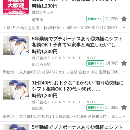
円〜 勤務期間： 長期【3ヶ月以上】 =======...
時給1,230円
株式会社三和
7月22日
提携サイト
町田市
主婦(夫)の働くを応援！ [勤務日数]： 週3日~ 07:00~10:00/17:00~21:30
月/火/水/木/金/土/日 などから選べます [勤務地・最寄駅]： 東京都町田
東京
町田市
キッチン
5年勤続でプチボーナスあり◎気軽にシフト
市根岸2-18-1 スーパー三和 アメリア...
相談OK！子育てや家事と両立したい”し…
時給1,230円
株式会社ＥＶＥＲＹ ＨＯＬＤＩＮＧＳ
1月30日
提携サイト
めじろ台駅
勤務地： 東京都町田市相原4342 めじろ台駅 自動車10分 週勤務日時：
週3日~週5日 10:30〜14:30 雇用形態： パート・アルバイト 給与： 時
東京
町田市
めじろ台駅
キッチン
1日240円♪おトクな”まかない”有り◎気軽に
給 1230円〜 勤務期間： 長期【3ヶ月以上】 ===...
シフト相談OK！20代～60代、…
時給1,230円
株式会社ＥＶＥＲＹ ＨＯＬＤＩＮＧＳ
1月30日
提携サイト
鶴川駅
勤務地： 東京都町田市広袴1-1-1 鶴川駅 バス10分 週勤務日時： 週2日
~週5日 06:30〜10:30／16:00〜20:00／16:30〜20:30／17:00〜21:00／
東京
町田市
鶴川駅
キッチン
5年勤続でプチボーナスあり◎気軽にシフト
17:30〜21:30 雇用形態：...