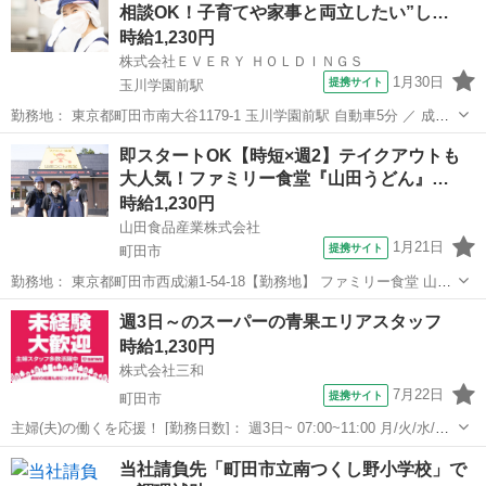
相談OK！子育てや家事と両立したい”し…
時給1,230円
株式会社ＥＶＥＲＹ ＨＯＬＤＩＮＧＳ
1月30日
提携サイト
玉川学園前駅
勤務地： 東京都町田市南大谷1179-1 玉川学園前駅 自動車5分 ／ 成瀬
駅 自動車8分 ／ 町田駅 自動車9分 週勤務日時： 週2日~週5日 05:00〜
東京
町田市
玉川学園前駅
キッチン
即スタートOK【時短×週2】テイクアウトも
10:00／09:00〜15:00／15:00〜20:00 ...
大人気！ファミリー食堂『山田うどん』…
時給1,230円
山田食品産業株式会社
1月21日
提携サイト
町田市
勤務地： 東京都町田市西成瀬1-54-18【勤務地】 ファミリー食堂 山田
うどん食堂 成瀬店 東京都町田市西成瀬1-54-18 週勤務日時： 週2日~
東京
町田市
キッチン
週3日～のスーパーの青果エリアスタッフ
09:00〜14:00／11:00〜14:00／10:00〜14:0...
時給1,230円
株式会社三和
7月22日
提携サイト
町田市
主婦(夫)の働くを応援！ [勤務日数]： 週3日~ 07:00~11:00 月/火/水/木/
金/土/日 などから選べます [勤務地・最寄駅]： 東京都町田市南大谷4-
東京
町田市
キッチン
当社請負先「町田市立南つくし野小学校」で
39-13 スーパー三和 町田大谷店 町田駅バス22分...