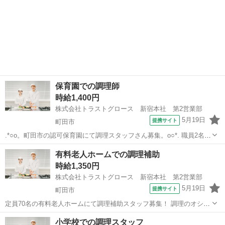
保育園での調理師
時給1,400円
株式会社トラストグロース 新宿本社 第2営業部
5月19日
提携サイト
町田市
.*○o。町田市の認可保育園にて調理スタッフさん募集。o○*. 職員2名体
制、で乳児21名・職員20名(計41名)の昼食作りをお任せします！ 美味
東京
町田市
キッチン
有料老人ホームでの調理補助
しい給食を通して こどもたちの喜ぶ顔を見ることができるやりがいの
時給1,350円
あるお仕事...
株式会社トラストグロース 新宿本社 第2営業部
5月19日
提携サイト
町田市
定員70名の有料老人ホームにて調理補助スタッフ募集！ 調理のオシゴ
トがはじめての方もご応募可能です◎ 調理師の指示に従い、 簡単な調
東京
町田市
キッチン
小学校での調理スタッフ
理補助・配膳・下膳・盛り付け・カット・洗浄等をお願いします。 難