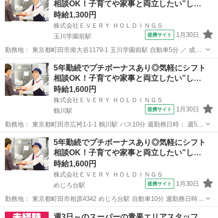
相談OK！子育てや家事と両立したい”し…
します！ ■■ 資...
時給1,300円
株式会社ＥＶＥＲＹ ＨＯＬＤＩＮＧＳ
1月30日
提携サイト
玉川学園前駅
勤務地： 東京都町田市南大谷1179-1 玉川学園前駅 自動車5分 ／ 成瀬
駅 自動車8分 ／ 町田駅 自動車9分 週勤務日時： 週4日~週5日 05:30〜
東京
町田市
玉川学園前駅
キッチン
5年勤続でプチボーナスあり◎気軽にシフト
14:30 雇用形態： パート・アルバイト 給与： 時給 ...
相談OK！子育てや家事と両立したい”し…
時給1,600円
株式会社ＥＶＥＲＹ ＨＯＬＤＩＮＧＳ
1月30日
提携サイト
鶴川駅
勤務地： 東京都町田市広袴1-1-1 鶴川駅 バス10分 週勤務日時： 週5日
12:00〜21:00 雇用形態： パート・アルバイト 給与： 時給 1600円〜
東京
町田市
鶴川駅
キッチン
5年勤続でプチボーナスあり◎気軽にシフト
勤務期間： 長期【3ヶ月以上】 =========...
相談OK！子育てや家事と両立したい”し…
時給1,600円
株式会社ＥＶＥＲＹ ＨＯＬＤＩＮＧＳ
1月30日
提携サイト
めじろ台駅
勤務地： 東京都町田市相原4342 めじろ台駅 自動車10分 週勤務日時：
週5日 05:00〜10:00 雇用形態： パート・アルバイト 給与： 時給 1600
東京
町田市
めじろ台駅
キッチン
週3日～のスーパーの青果エリアスタッフ