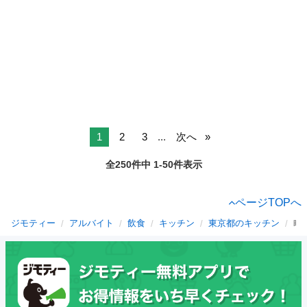
1
2
3
...
次へ
全250件中 1-50件表示
ページTOPへ
ジモティー
アルバイト
飲食
キッチン
東京都のキッチン
町