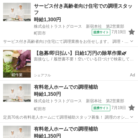
寄駅]： 東京都町田市野津田町2003 町田市内学校_11351 鶴川駅 [職種
東京
町田市
キッチン
サービス付き高齢者向け住宅での調理スタッ
名]：学校給食の栄養士（正社員） [求人概要]...
フ
時給1,300円
株式会社トラストグロース 新宿本社 第2営業部
7月19日
提携サイト
町田市
サービス付き高齢者向け住宅にて調理業務をお任せします。 調理・配
膳・下膳・盛り付け・カット・洗浄等をお願いします。 ★定員：71名
東京
町田市
キッチン
【急募/即日払い】日給1万円の除草作業🌿
★資格・経験不問 ★週3日～OK ★1シフトのみ ★駅チカ ★車通勤OK
面接なし / 履歴書不要！空いている日づけで検索して即
＊周りのサポー...
日はたらける✨
Ad
シェアフル
有料老人ホームでの調理補助
時給1,350円
株式会社トラストグロース 新宿本社 第2営業部
7月19日
提携サイト
町田市
定員70名の有料老人ホームにて調理補助スタッフ募集！ 調理のオシゴ
トがはじめての方もご応募可能です◎ 調理師の指示に従い、 簡単な調
東京
町田市
キッチン
有料老人ホームでの調理補助
理補助・配膳・下膳・盛り付け・カット・洗浄等をお願いします。 難
時給1,350円
しい作業はありませんので...