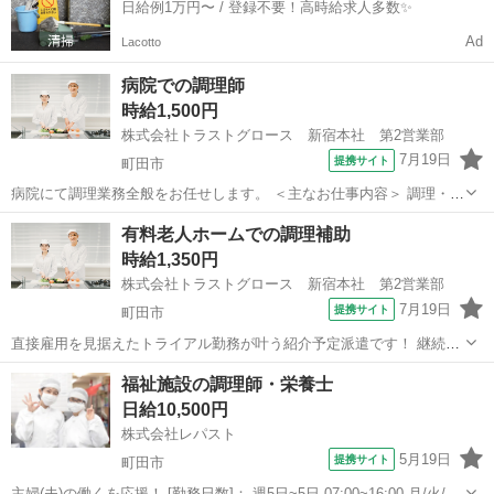
日給例1万円〜 / 登録不要！高時給求人多数✨
Ad
Lacotto
病院での調理師
時給1,500円
株式会社トラストグロース 新宿本社 第2営業部
7月19日
提携サイト
町田市
病院にて調理業務全般をお任せします。 ＜主なお仕事内容＞ 調理・配
膳・下膳・盛り付け・カット・洗浄 等 ★定員：266名 ★20～50代の
東京
町田市
キッチン
有料老人ホームでの調理補助
方活躍中 ★週2日～OK ★車通勤OK ★資格と経験が活かせます ●周り
時給1,350円
のサポー...
株式会社トラストグロース 新宿本社 第2営業部
7月19日
提携サイト
町田市
直接雇用を見据えたトライアル勤務が叶う紹介予定派遣です！ 継続に
欠かせない職場とのマッチ度を見極めていただけます☆ ‾‾‾‾＼／
東京
町田市
キッチン
福祉施設の調理師・栄養士
‾‾‾‾‾‾‾‾‾‾‾‾‾‾‾‾‾‾‾‾ 定員51名の有料老人ホームにて調理補助スタッフを募
日給10,500円
集...
株式会社レパスト
5月19日
提携サイト
町田市
主婦(夫)の働くを応援！ [勤務日数]： 週5日~5日 07:00~16:00 月/火/水/