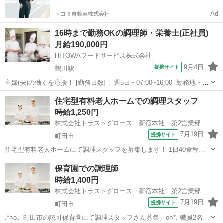
Ad
トヨタ自動車株式会社
16時まで勤務OKの調理師・栄養士(正社員)
月給190,000円
HITOWAフードサービス株式会社
9月4日
提携サイト
鶴川駅
主婦(夫)の働くを応援！ [勤務日数]： 週5日~ 07:00~16:00 [勤務地・最
寄駅]： 東京都町田市野津田町2003 町田市内学校/HITOWAフードサー
東京
町田市
鶴川駅
キッチン
住宅型有料老人ホームでの調理スタッフ
ビス 鶴川駅 [職種名]：調理師・栄養士(正社員) ...
時給1,250円
株式会社トラストグロース 新宿本社 第2営業部
7月19日
提携サイト
町田市
住宅型有料老人ホームにて調理スタッフを募集します！ 1日40食程を2
～3名で調理します。 クックチル等の湯銭パックと完全調理の両方で
東京
町田市
キッチン
保育園での調理師
行います。 ※お仕事No.13-047264 ご応募時に上記No.をお知らせ下さ
時給1,400円
い！ ...
株式会社トラストグロース 新宿本社 第2営業部
7月19日
提携サイト
町田市
.*○o。町田市の認可保育園にて調理スタッフさん募集。o○*. 職員2名体