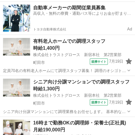
制、で乳児21名・職員20名(計41名)の昼食作りをお任せします！ 美味
東京
町田市
キッチン
自動車メーカーの期間従業員募集
しい給食を通して こどもたちの喜ぶ顔を見ることができるやりがいの
高収入・無料の寮費・通勤バス等によりお金が貯まりや
あるお仕事...
すい環境
Ad
トヨタ自動車株式会社
有料老人ホームでの調理スタッフ
時給1,400円
株式会社トラストグロース 新宿本社 第2営業部
7月19日
提携サイト
町田市
定員70名の有料老人ホームにて調理スタッフ募集！ 調理のオシゴトが
はじめての方もご応募可能です◎ お願いするのは、簡単な調理・配
東京
町田市
キッチン
シニア向け分譲マンションでの調理スタッフ
膳・下膳・盛り付け・カット・洗浄等です。 難しい作業はありません
時給1,300円
ので、 無資格・未経験の方もぜ...
株式会社トラストグロース 新宿本社 第2営業部
7月19日
提携サイト
町田市
シニア向け分譲マンションにて調理業務をお任せします。 基本的な調
理・配膳・下膳・盛り付け・カット・洗浄等をお願いします。 ●資格
東京
町田市
キッチン
16時まで勤務OKの調理師・栄養士(正社員)
不問 ●食数：朝30食程度/昼30食程度/夜60食程度 ●20～50代の方活躍
月給190,000円
中 ●短時間勤務...