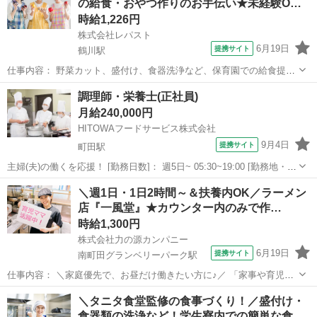
の給食・おやつ作りのお手伝い★未経験O…
心して働ける環境で...
時給1,226円
株式会社レパスト
6月19日
提携サイト
鶴川駅
仕事内容： 野菜カット、盛付け、食器洗浄など、保育園での給食提供
です 食を通してこども達の成長をサポートしませんか！ 未経験の方で
東京
町田市
鶴川駅
キッチン
調理師・栄養士(正社員)
もやっていただける内容です！ ご家庭でお料理される方でしたらすぐ
月給240,000円
慣れていただけます 丁寧な研...
HITOWAフードサービス株式会社
9月4日
提携サイト
町田駅
主婦(夫)の働くを応援！ [勤務日数]： 週5日~ 05:30~19:00 [勤務地・最
寄駅]： 東京都町田市図師町1896-1 イリーゼ町田図師の丘/HITOWAフ
東京
町田市
町田駅
キッチン
＼週1日・1日2時間～＆扶養内OK／ラーメン
ードサービス 町田駅バス15分 [職種名]：調理師...
店『一風堂』★カウンター内のみで作…
時給1,300円
株式会社力の源カンパニー
6月19日
提携サイト
南町田グランベリーパーク駅
仕事内容： ＼家庭優先で、お昼だけ働きたい方に♪／ 「家事や育児も
大切にしながら、ちょっとお小遣いもほしい」 「久しぶりの社会復
東京
町田市
南町田グランベリーパーク駅
キッチン
＼タニタ食堂監修の食事づくり！／盛付け・
帰、まずは短時間から試したい」 そんなしゅふさんにピッタリのお仕
食器類の洗浄など！学生寮内での簡単な食…