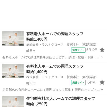
有料老人ホームでの調理スタッフ
時給1,400円
株式会社トラストグロース 新宿本社 第2営業部
5月19日
提携サイト
町田市
有料老人ホームにて調理業務をお任せします。 調理・配膳・下膳・盛
り付け・カット・洗浄等をお願いします！ ●定員：51名 ●資格・経験
東京
町田市
キッチン
有料老人ホームでの調理スタッフ
不問 ●週2日～OK ●実働4時間～OK ●就業時間相談OK ●曜日固定相談
時給1,400円
OK ●制服貸...
株式会社トラストグロース 新宿本社 第2営業部
5月19日
提携サイト
町田市
定員70名の有料老人ホームにて調理スタッフ募集！ 調理のオシゴトが
はじめての方もご応募可能です◎ お願いするのは、簡単な調理・配
東京
町田市
キッチン
住宅型有料老人ホームでの調理スタッフ
膳・下膳・盛り付け・カット・洗浄等です。 難しい作業はありません
時給1,250円
ので、 無資格・未経験の方もぜ...