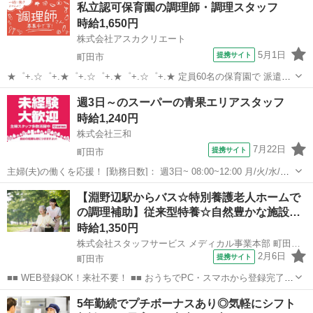
私立認可保育園の調理師・調理スタッフ
150,000円 ※経験による ▼下記別途支給 通勤手当...
時給1,650円
株式会社アスカクリエート
5月1日
提携サイト
町田市
★゜+.☆゜+.★゜+.☆゜+.★゜+.☆゜+.★ 定員60名の保育園で 派遣調
理師さんの募集です◎ ★゜+.☆゜+.★゜+.☆゜+.★゜+.☆゜+.★ ＿＿
東京
町田市
キッチン
週3日～のスーパーの青果エリアスタッフ
＿＿＿＿＿＿＿＿＿＿＿＿＿＿＿ ◆◇◆◇◆ 園につい...
時給1,240円
株式会社三和
7月22日
提携サイト
町田市
主婦(夫)の働くを応援！ [勤務日数]： 週3日~ 08:00~12:00 月/火/水/木/
金/土/日 などから選べます [勤務地・最寄駅]： 東京都町田市山崎町
東京
町田市
キッチン
【淵野辺駅からバス☆特別養護老人ホームで
1343-2 スーパー三和 山崎店 町田駅バス20分 [...
の調理補助】従来型特養☆自然豊かな施設…
時給1,350円
株式会社スタッフサービス メディカル事業本部 町田介護オフィス
2月6日
提携サイト
町田市
■■ WEB登録OK！来社不要！ ■■ おうちでPC・スマホから登録完了！
電話・メールでお仕事を紹介していくので、来社は不要♪ 業界最大級
東京
町田市
キッチン
5年勤続でプチボーナスあり◎気軽にシフト
のお仕事の中から、 あなたの「叶えたい」を叶えられる職場をご紹介