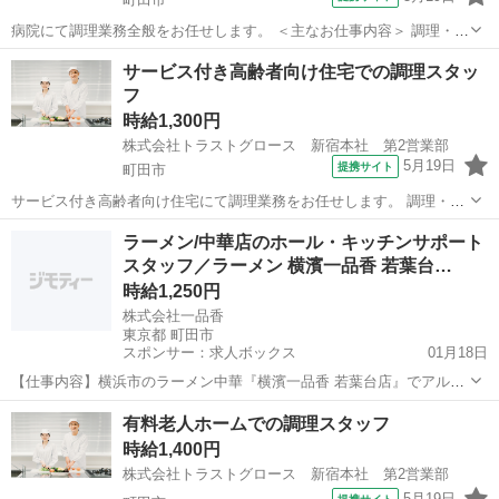
病院にて調理業務全般をお任せします。 ＜主なお仕事内容＞ 調理・配
膳・下膳・盛り付け・カット・洗浄 等 ★定員：266名 ★20～50代の
東京
町田市
キッチン
サービス付き高齢者向け住宅での調理スタッ
方活躍中 ★週2日～OK ★車通勤OK ★資格と経験が活かせます ●周り
フ
のサポー...
時給1,300円
株式会社トラストグロース 新宿本社 第2営業部
5月19日
提携サイト
町田市
サービス付き高齢者向け住宅にて調理業務をお任せします。 調理・配
膳・下膳・盛り付け・カット・洗浄等をお願いします。 ★定員：71名
東京
町田市
キッチン
ラーメン/中華店のホール・キッチンサポート
★資格・経験不問 ★週3日～OK ★1シフトのみ ★駅チカ ★車通勤OK
スタッフ／ラーメン 横濱一品香 若葉台…
＊周りのサポー...
時給1,250円
株式会社一品香
東京都 町田市
スポンサー：求人ボックス
01月18日
【仕事内容】横浜市のラーメン中華『横濱一品香 若葉台店』でアルバ
イト&パートスタッフを大募集! 雰囲気の良い店内で絶品中華を食べる
アルバイト・パート
有料老人ホームでの調理スタッフ
ことができるお店で働きませんか?ラーメン店・飲食店での勤務未経験
時給1,400円
でも研修があるので安心です! <未経...
株式会社トラストグロース 新宿本社 第2営業部
5月19日