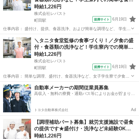
事です♪ お任せするのは、ラン...
時給1,226円
株式会社レパスト
6月19日
提携サイト
町田駅
仕事内容： 盛付け、提供、食器洗浄、および簡単な調理など、 学生寮
（女子寮）で食事提供のお手伝い！ 寮生のみなさんに美味しい食事を
東京
町田市
町田駅
キッチン
＼タニタ食堂監修の食事づくり！／夕食の盛
提供してください！ 女性活躍中です 難しい作業は無いので、未経験の
付・食器類の洗浄など！学生寮内での簡単…
方でもすぐに慣れてやってい...
時給1,226円
株式会社レパスト
6月19日
提携サイト
町田駅
仕事内容： 簡単な調理、盛付け、食器洗浄など、女子学生寮で夕食提
供のお手伝いです 寮生のみなさんに美味しい夕食を提供してくださ
東京
町田市
町田駅
キッチン
自動車メーカーの期間従業員募集
い！ ☆女性活躍中です 難しい作業は無いので、未経験の方でもすぐに
高収入・無料の寮費・通勤バス等によりお金が貯まりや
慣れていただけます 少しずつお...
すい環境
Ad
トヨタ自動車株式会社
【調理補助パート募集】就労支援施設で昼食
の提供です★盛付け・洗浄など未経験OK…
時給1,226円