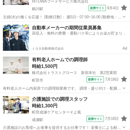
HITOWAフードサービス株式会社
9月4日
提携サイト
鶴川駅
主婦(夫)の働くを応援！ [勤務日数]： 週5日~ 07:00~16:00 [勤務地・最
寄駅]： 東京都町田市野津田町2003 町田市内学校/HITOWAフードサー
東京
町田市
鶴川駅
キッチン
自動車メーカーの期間従業員募集
ビス 鶴川駅 [職種名]：調理師・栄養士(正社員) ...
高収入・無料の寮費・通勤バス等によりお金が貯まりや
すい環境
Ad
トヨタ自動車株式会社
有料老人ホームでの調理師
時給1,500円
株式会社トラストグロース 新宿本社 第2営業部
7月19日
提携サイト
町田市
有料老人ホーム内厨房での調理師業務です。 調理・盛り付け・配膳・
下膳・きざみ等をお願いします。 ※食器が陶器の為、重さがありま
東京
町田市
キッチン
介護施設での調理スタッフ
す。 ★定員：58名 ★週4日～勤務 ★車通勤可能 ★制服貸与あり ※お
時給1,300円
仕事No.13-048...
町田成瀬ケアセンターそよ風
7月18日
提携サイト
成瀬駅
介護施設のお客様へお食事を提供するお仕事です！ 栄養士による献立