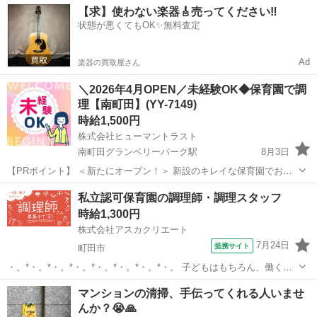
【求】使わない楽器🎸売ってください‼️
状態が悪くてもOK✨無料査定
Ad
楽器の買取屋さん
＼2026年4月OPEN／未経験OK◆保育園で調
理【南町田】(YY-7149)
時給1,500円
株式会社ヒューマントラスト
南町田グランベリーパーク駅
8月3日
【PRポイント】 ＜新たにオープン！＞ 新設のキレイな保育園でお仕
事！ ・免許不要！未経験OK◎ ・「高津駅」から徒歩でアクセス！ ・
東京
町田市
南町田グランベリーパーク駅
キッチン
私立認可保育園の調理師・調理スタッフ
15：00定時×残業なし！ ・週4日～OK！ 【仕事内容】 保育園...
時給1,300円
株式会社アスカクリエート
7月24日
提携サイト
町田市
・。*・。*・。*・。*・。*・。*・。*・。 子どもはもちろん、働く大
人も大切に！ そんな考えの園さんで、 パート調理スタッフさん募集で
東京
町田市
キッチン
マンションの清掃、手伝ってくれる人いませ
す☆彡 ・。*・。*・。*・。*・。*・。*・。*・。 ▽園の特徴...
んか？😭🙏