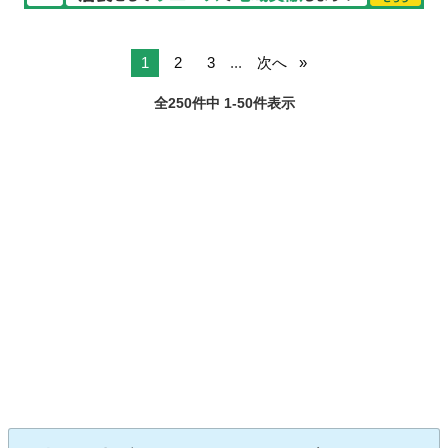
1
2
3
...
次へ
全250件中 1-50件表示