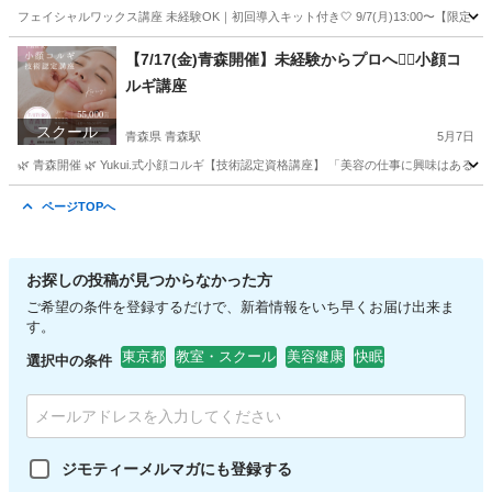
フェイシャルワックス講座 未経験OK｜初回導入キット付き🤍 9/7(月)13:00〜【限定２名】 ご
群馬
前橋市
高崎駅
スキンケア
フェイシャル
【7/17(金)青森開催】未経験からプロへ❤️‍🔥小顔コ
ルギ講座
スクール
青森県 青森駅
5月7日
🌿 青森開催 🌿 Yukui.式小顔コルギ【技術認定資格講座】 「美容の仕事に興味はある
青森
八戸市
青森駅
その他
コルギ
ページTOPへ
お探しの投稿が見つからなかった方
ご希望の条件を登録するだけで、新着情報をいち早くお届け出来ま
す。
東京都
教室・スクール
美容健康
快眠
選択中の条件
ジモティーメルマガにも登録する