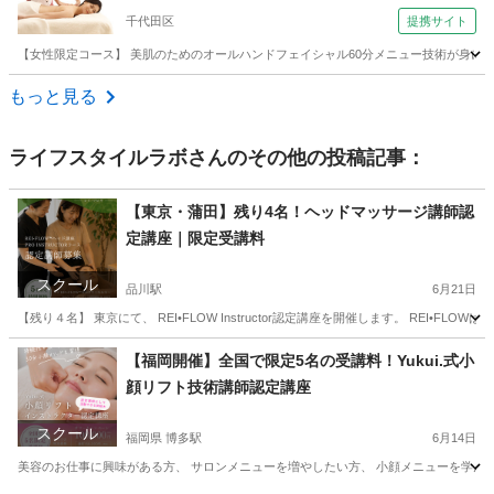
（メディックス ボディバランスアカデミー アロ
千代田区
提携サイト
マセラピ−フェイシャル１日講座スクール東京御茶
ノ水学校）
【女性限定コース】 美肌のためのオールハンドフェイシャル60分メニュー技術が身に
東京
千代田区
アロマ
もっと見る
ライフスタイルラボ
さんのその他の投稿記事：
【東京・蒲田】残り4名！ヘッドマッサージ講師認
定講座｜限定受講料
スクール
品川駅
6月21日
【残り４名】 東京にて、 REI•FLOW Instructor認定講座を開催します。 REI•
東京
江東区
品川駅
美容健康
講座
【福岡開催】全国で限定5名の受講料！Yukui.式小
顔リフト技術講師認定講座
スクール
福岡県 博多駅
6月14日
美容のお仕事に興味がある方、 サロンメニューを増やしたい方、 小顔メニューを学んでみたい方