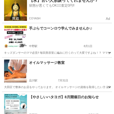
【求】古い人形譲ってくれませんか？
状態が悪くてもOK🙆‍♀️査定0円‼️
COYASH
Ad
手ぶらでコーンロウ学んでみませんか♫
中野駅
8月1日
キッズダンサーのママ必見!! 毎回美容室に編みに行くのって大変ですよね！？ ママが編め
東京
中野区
中野駅
その他
ママ
オイルマッサージ教室
品川駅
7月31日
大田区で整体のお店をやっております。 オイルマッサージの資格を取得したい方 副業と
東京
大田区
品川駅
美容健康
民間
【やさしいハタヨガ】8月開催日のお知らせ