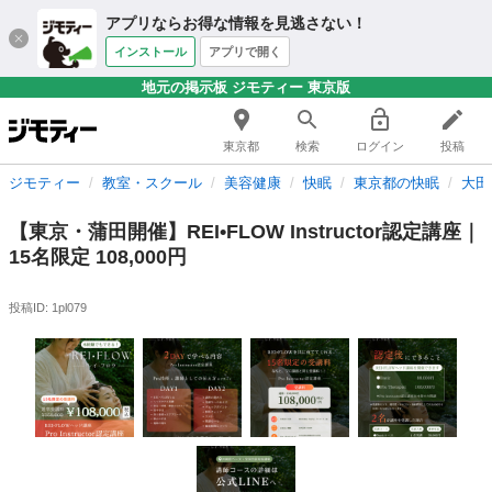
アプリならお得な情報を見逃さない！
インストール
アプリで開く
地元の掲示板 ジモティー 東京版
東京都
検索
ログイン
投稿
ジモティー
教室・スクール
美容健康
快眠
東京都の快眠
大田
【東京・蒲田開催】REI•FLOW Instructor認定講座｜
15名限定 108,000円
投稿ID: 1pl079