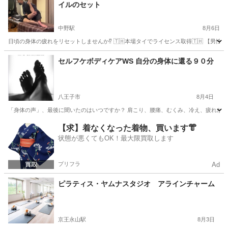
イルのセット
中野駅
8月6日
日頃の身体の疲れをリセットしませんか⁉️ 🇹🇭本場タイでライセンス取得🇹🇭 【男
東京
中野区
中野駅
マッサージ
タイ式
セルフケボディケアWS 自分の身体に還る９０分
八王子市
8月4日
「身体の声」、最後に聞いたのはいつですか？ 肩こり、腰痛、むくみ、冷え、疲れが抜
東京
八王子市
フットマッサージ
肩こり
【求】着なくなった着物、買います👘
状態が悪くてもOK！最大限買取します
プリフラ
Ad
ピラティス・ヤムナスタジオ アラインチャーム
京王永山駅
8月3日