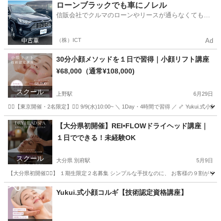
福岡
福岡市
博多駅
リフトアップ
小顔
ローンブラックでも車にノレル
信販会社でクルマのローンやリースが通らなくてもク
ルマをご利用いただけるサービスがあります！
（株）ICT
Ad
30分小顔メソッドを１日で習得｜小顔リフト講座
¥68,000（通常¥108,000)
スクール
上野駅
6月29日
❤️‍🔥【東京開催・2名限定】❤️‍🔥 9/9(水)10:00~ ＼ 1Day・4時間で習得 ／ 🦴 Y
東京
墨田区
上野駅
その他
小顔
【大分県初開催】REI•FLOWドライヘッド講座｜
１日でできる！未経験OK
スクール
大分県 別府駅
5月9日
【大分県初開催❤️‍🔥】 １期生限定２名募集 シンプルな手技なのに、 お客様の９割がリピートす
大分
別府市
別府駅
快眠
Yukui.式小顔コルギ【技術認定資格講座】