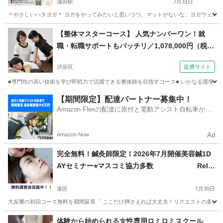
蒲田駅
7月31日
＊やさしいハタヨガ＊ ヨガをやってみたいと思いつつ、マットがないな、ヨガウェアは
東京
大田区
蒲田駅
その他
ハタヨガ
【整体マスターコース】 人気ナンバーワン！就
職・転職サポートもバッチリ／1,078,000円（税
込）（東京リエイチ整体アカデミー 新宿・代々
渋谷区
提携サイト
木）
■専門性の高い技術を学び即戦力で活躍できる整体師を目指すコース■ いかなる環境でも
東京
渋谷区
整体
【期間限定】配達パートナー募集中！
Amazon Flexの配達に原付と電動アシスト自転車が登
場！
Amazon Now
Ad
完全無料！鍼灸師限定！2026年7月開催美容鍼1D
AYセミナー⭐︎マスコミ協力多数 Relie
f
港区
7月30日
大反響の初回コース無料を期間延長 「ここだけ押さえれば大丈夫！リクエストの多い気にな
東京
港区
マッサージ
小顔
体験から始められる女性専用ロミロミスクール