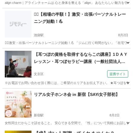
align charm｜アラインチャームは 心と身体を整える「align」 あなたらしい魅力を引
東京
多摩市
京王永山駅
その他
ヤムナ
🚶‍♂️【相場の半額！】激安・出張パーソナルトレー
ニング始動！💪
池袋駅
8月2日
🚶‍♂️激安・出張パーソナルトレーニング始動！💪 「ジムに行く時間がない」「在宅ワークで
東京
豊島区
池袋駅
その他
パーソナルトレーニング
【耳つぼの資格を取得するならこの講座】1ＤＡＹ
レッスン・耳つぼセラピー講座（一般社団法人
中医学耳つぼ美容協会 本部教室）
文京区
提携サイト
※お電話でお問い合わせ頂く際には、ご希望のエリアをお伝え下さい。 ★耳つぼを学ん
東京
文京区
エステ
リアル女子ホンネ会 in 新宿【SAYi女子部初】
新宿駅
8月2日
女性同士だからこそ話せること。 安心できる空間で、「性」について気軽にお話ししてみ
東京
新宿区
新宿駅
美容健康
シングルマザー