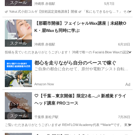
スクール
沖縄県 赤嶺駅
5月7日
🌿 Yukui.式小顔コルギ【技術認定資格講座】開催 🌿 「私にもできるかな…？」 そん
沖縄
那覇市
赤嶺駅
その他
コルギ
【那覇市開催】フェイシャルWax講座｜未経験O
K・眉Waxも同時に学ぶ
スクール
沖縄県 赤嶺駅
6月10日
投稿を見ていただきありがとうございます！ 沖縄で唯一の Facial＆Blow Waxの認
沖縄
宮古郡
赤嶺駅
美容健康
フェイシャル
都心を走りながら自分のペースで稼ぐ
ご自身の都合に合わせて、原付や電動アシスト自転車
で配達
Amazon Now
Ad
🤍【千葉→東京開催】限定2名𓂃𓈒𓏸 新感覚ドライ
ヘッド講座 PROコース
スクール
千葉県 新松戸駅
7月26日
ご覧いただきありがとうございます🌿 REI•FLOW Academy代表 **Marie**です。 東京都
千葉
松戸市
新松戸駅
ヘッドスパ
ヘッド