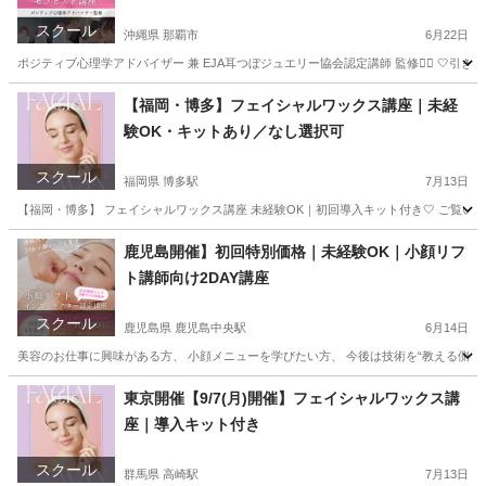
スクール
沖縄県 那覇市
6月22日
ポジティブ心理学アドバイザー 兼 EJA耳つぼジュエリー協会認定講師 監修❤️‍🔥 🤍
沖縄
那覇市
美容健康
つぼ
【福岡・博多】フェイシャルワックス講座｜未経
験OK・キットあり／なし選択可
スクール
福岡県 博多駅
7月13日
【福岡・博多】 フェイシャルワックス講座 未経験OK｜初回導入キット付き🤍 ご覧いただきありが
福岡
福岡市
博多駅
その他
フェイシャル
鹿児島開催】初回特別価格｜未経験OK｜小顔リフ
ト講師向け2DAY講座
スクール
鹿児島県 鹿児島中央駅
6月14日
美容のお仕事に興味がある方、 小顔メニューを学びたい方、 今後は技術を“教える側”として
鹿児島
鹿児島市
鹿児島中央駅
リフトアップ
小顔
東京開催【9/7(月)開催】フェイシャルワックス講
座｜導入キット付き
スクール
群馬県 高崎駅
7月13日