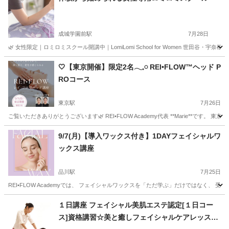
成城学園前駅
7月28日
🌿 女性限定｜ロミロミスクール開講中｜LomiLomi School for Women 世田谷
東京
世田谷区
成城学園前駅
マッサージ
ロミロミ
🤍【東京開催】限定2名𓂃𓈒𓏸 REI•FLOW™ヘッド P
ROコース
東京駅
7月26日
ご覧いただきありがとうございます🌿 REI•FLOW Academy代表 **Marie**です。 東京都
東京
江東区
東京駅
ヘッドスパ
ヘッド
9/7(月)【導入ワックス付き】1DAYフェイシャルワ
ックス講座
品川駅
7月25日
REI•FLOW Academyでは、 フェイシャルワックスを「ただ学ぶ」だけではなく、
東京
江東区
品川駅
美容健康
フェイシャル
１日講座 フェイシャル美肌エステ認定[１日コー
ス]資格講習☆美と癒しフェイシャルケアレッスン