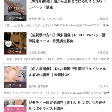
【9/7(月)開催】頭から全身までゆるむ🌷１DAYド
ライヘッド講座
スクール
埼玉県 越谷レイクタウン駅
7月26日
ご覧いただきありがとうございます🌿 REI•FLOW Academy代表 **Marie**です。 東
埼玉
川越市
越谷レイクタウン駅
快眠
ヘッド
【佐賀県の方へ】博多開催｜REI•FLOWヘッド講
師認定コース 8月受講生募集
スクール
佐賀県 鳥栖駅
6月30日
【福岡・博多】 8月受講生募集𓂃𓈒𓏸 REI•FLOWヘッド講座 講師認定コースのご案内
佐賀
佐賀市
鳥栖駅
ヘッドスパ
ヘッド
【名古屋開催】1Day4時間で習得❤️‍🔥フェイシャル
＆眉Wax講座 ｜未経験OK
スクール
愛知県 名古屋駅
7月7日
投稿を見ていただきありがとうございます！ Facial＆Brow Waxの認定スクール⭐️ 
愛知
名古屋市
名古屋駅
その他
フェイシャル
ジモティー限定受講料｜新しい耳つぼ♡引き寄せ
耳つぼセラピスト講座