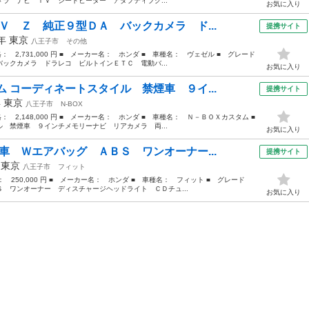
ラ ナビ ＴＶ シートヒーター アダプティブク...
お気に入り
Ｖ Ｚ 純正９型ＤＡ バックカメラ ド...
提携サイト
2年
東京
八王子市
その他
格： 2,731,000 円 ■ メーカー名： ホンダ ■ 車種名： ヴェゼル ■ グレード
ックカメラ ドラレコ ビルトインＥＴＣ 電動バ...
お気に入り
 コーディネートスタイル 禁煙車 ９イ...
提携サイト
年
東京
八王子市
N-BOX
格： 2,148,000 円 ■ メーカー名： ホンダ ■ 車種名： Ｎ－ＢＯＸカスタム ■
禁煙車 ９インチメモリーナビ リアカメラ 両...
お気に入り
車 Ｗエアバッグ ＡＢＳ ワンオーナー...
提携サイト
年
東京
八王子市
フィット
格： 250,000 円 ■ メーカー名： ホンダ ■ 車種名： フィット ■ グレード
 ワンオーナー ディスチャージヘッドライト ＣＤチュ...
お気に入り