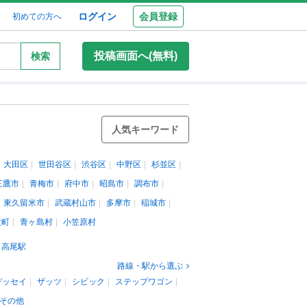
ログイン
会員登録
初めての方へ
投稿画面へ(無料)
検索
人気キーワード
大田区
世田谷区
渋谷区
中野区
杉並区
三鷹市
青梅市
府中市
昭島市
調布市
東久留米市
武蔵村山市
多摩市
稲城市
丈町
青ヶ島村
小笠原村
高尾駅
路線・駅から選ぶ
デッセイ
ザッツ
シビック
ステップワゴン
その他