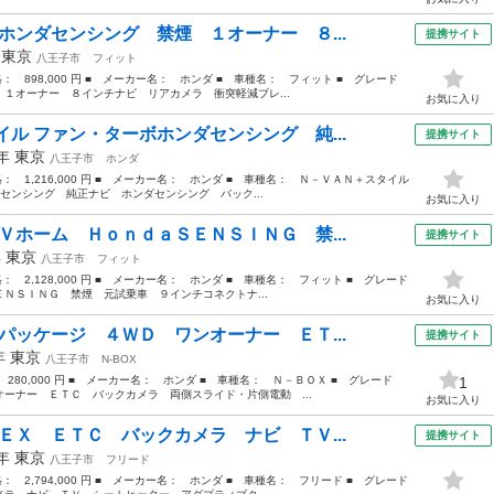
ホンダセンシング 禁煙 １オーナー ８...
提携サイト
年
東京
八王子市
フィット
価格： 898,000 円 ■ メーカー名： ホンダ ■ 車種名： フィット ■ グレード
１オーナー ８インチナビ リアカメラ 衝突軽減ブレ...
お気に入り
ル ファン・ターボホンダセンシング 純...
提携サイト
1年
東京
八王子市
ホンダ
価格： 1,216,000 円 ■ メーカー名： ホンダ ■ 車種名： Ｎ－ＶＡＮ＋スタイル
センシング 純正ナビ ホンダセンシング バック...
お気に入り
Ｖホーム ＨｏｎｄａＳＥＮＳＩＮＧ 禁...
提携サイト
年
東京
八王子市
フィット
格： 2,128,000 円 ■ メーカー名： ホンダ ■ 車種名： フィット ■ グレード
ＮＳＩＮＧ 禁煙 元試乗車 ９インチコネクトナ...
お気に入り
パッケージ ４ＷＤ ワンオーナー ＥＴ...
提携サイト
5年
東京
八王子市
N-BOX
 280,000 円 ■ メーカー名： ホンダ ■ 車種名： Ｎ－ＢＯＸ ■ グレード
1
ーナー ＥＴＣ バックカメラ 両側スライド・片側電動 ...
お気に入り
ＥＸ ＥＴＣ バックカメラ ナビ ＴＶ...
提携サイト
5年
東京
八王子市
フリード
格： 2,794,000 円 ■ メーカー名： ホンダ ■ 車種名： フリード ■ グレード