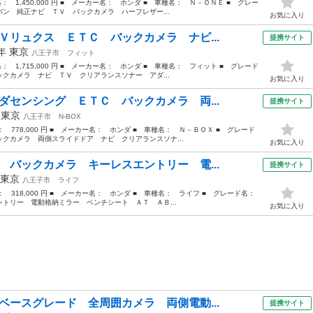
格： 1,450,000 円 ■ メーカー名： ホンダ ■ 車種名： Ｎ－ＯＮＥ ■ グレー
ン 純正ナビ ＴＶ バックカメラ ハーフレザー...
お気に入り
Ｖリュクス ＥＴＣ バックカメラ ナビ...
提携サイト
0年
東京
八王子市
フィット
格： 1,715,000 円 ■ メーカー名： ホンダ ■ 車種名： フィット ■ グレード
クカメラ ナビ ＴＶ クリアランスソナー アダ...
お気に入り
ダセンシング ＥＴＣ バックカメラ 両...
提携サイト
年
東京
八王子市
N-BOX
格： 778,000 円 ■ メーカー名： ホンダ ■ 車種名： Ｎ－ＢＯＸ ■ グレード
クカメラ 両側スライドドア ナビ クリアランスソナ...
お気に入り
 バックカメラ キーレスエントリー 電...
提携サイト
東京
八王子市
ライフ
格： 318,000 円 ■ メーカー名： ホンダ ■ 車種名： ライフ ■ グレード名：
トリー 電動格納ミラー ベンチシート ＡＴ ＡＢ...
お気に入り
ベースグレード 全周囲カメラ 両側電動...
提携サイト