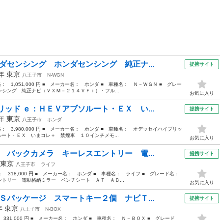
ダセンシング ホンダセンシング 純正ナ...
提携サイト
1年
東京
八王子市
N-WGN
格： 1,051,000 円 ■ メーカー名： ホンダ ■ 車種名： Ｎ－ＷＧＮ ■ グレー
シング 純正ナビ（ＶＸＭ－２１４ＶＦｉ）・フル...
お気に入り
ッド ｅ：ＨＥＶアブソルート・ＥＸ い...
提携サイト
1年
東京
八王子市
ホンダ
価格： 3,980,000 円 ■ メーカー名： ホンダ ■ 車種名： オデッセイハイブリッ
ルート・ＥＸ いまコレ＋ 禁煙車 １０インチメモ...
お気に入り
 バックカメラ キーレスエントリー 電...
提携サイト
東京
八王子市
ライフ
格： 318,000 円 ■ メーカー名： ホンダ ■ 車種名： ライフ ■ グレード名：
トリー 電動格納ミラー ベンチシート ＡＴ ＡＢ...
お気に入り
Ｓパッケージ スマートキー２個 ナビＴ...
提携サイト
3年
東京
八王子市
N-BOX
 331,000 円 ■ メーカー名： ホンダ ■ 車種名： Ｎ－ＢＯＸ ■ グレード