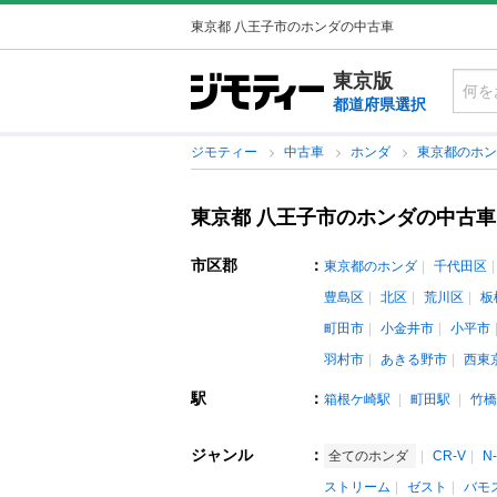
東京都 八王子市のホンダの中古車
東京版
都道府県選択
ジモティー
中古車
ホンダ
東京都のホ
東京都 八王子市のホンダの中古車
市区郡
：
東京都のホンダ
千代田区
豊島区
北区
荒川区
板
町田市
小金井市
小平市
羽村市
あきる野市
西東
駅
：
箱根ケ崎駅
町田駅
竹橋
ジャンル
：
全てのホンダ
CR-V
N
ストリーム
ゼスト
バモ