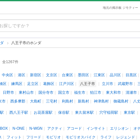
地元の掲示板 ジモティー
ンダ
八王子市のホンダ
全1267件
中央区
港区
新宿区
文京区
台東区
墨田区
江東区
品川区
目黒区
橋区
練馬区
足立区
葛飾区
江戸川区
八王子市
立川市
武蔵野市
日野市
東村山市
国分寺市
国立市
福生市
狛江市
東大和市
清瀬市
京市
西多摩郡
大島町
三宅村
利島村
新島村
神津島村
御蔵島村
八
駅
西八王子駅
お花茶屋駅
保谷駅
東久留米駅
穴守稲荷駅
東京駅
-BOX
N-ONE
N-WGN
アクティ
アコード
インサイト
エリシオン
オ
ス
フィット
フリード
モビリオ
モビリオスパイク
ライフ
レジェンド