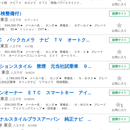
２個 ナビＴＶ Ｂカメラ ＥＴＣ 両側パワースライドド...
お気に入り
車検整備付）
提携サイト
年
東京
八王子市
オデッセイ
格： 549,000 円 ■ メーカー名： ホンダ ■ 車種名： オデッセイ ■ グレード
数： 5D ■ ミッション： CVT ■...
お気に入り
Ｃ バックカメラ ナビ ＴＶ オートク...
提携サイト
年
東京
八王子市
その他
格： 601,000 円 ■ メーカー名： ホンダ ■ 車種名： ＣＲ－Ｚ ■ グレード
ＴＶ オートクルーズコントロール ＣＶＴ オートライ...
お気に入り
ションスタイル 禁煙 元当社試乗車 ９...
提携サイト
年
東京
八王子市
N-BOX
格： 1,788,000 円 ■ メーカー名： ホンダ ■ 車種名： Ｎ－ＢＯＸ ■ グレー
当社試乗車 ９インチナビ リアカメラ 両側電動...
お気に入り
ンオーナー ＥＴＣ スマートキー アイ...
提携サイト
年
東京
八王子市
N-WGN
格： 258,000 円 ■ メーカー名： ホンダ ■ 車種名： Ｎ－ＷＧＮ ■ グレード
1
キー アイドリングストップ ■ 排気量： 660...
お気に入り
ナルスタイルプラスアーバン 純正ナビ ...
提携サイト
3年
東京
八王子市
N-ONE