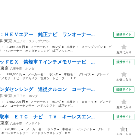
：ＨＥＶエアー 純正ナビ ワンオーナー...
提携サイト
2年
東京
八王子市
ステップワゴン
格： 3,499,000 円 ■ メーカー名： ホンダ ■ 車種名： ステップワゴン ■ グ
 ワンオーナー ホンダセンシング 純正アルミホ...
お気に入り
ッドＥＸ 禁煙車７インチメモリーナビ ...
提携サイト
年
東京
八王子市
ホンダ
価格： 998,000 円 ■ メーカー名： ホンダ ■ 車種名： グレイス ■ グレード
メモリーナビ リアカメラ 前席シートヒーター ＬＥ...
お気に入り
ンダセンシング 追従クルコン コーナー...
提携サイト
4年
東京
八王子市
ホンダ
格： 2,682,000 円 ■ メーカー名： ホンダ ■ 車種名： ＷＲ－Ｖ ■ グレード
コン コーナーセンサー パドルシフト 純正ナビ...
お気に入り
取車 ＥＴＣ ナビ ＴＶ キーレスエン...
提携サイト
年
東京
八王子市
インサイト
格： 228,000 円 ■ メーカー名： ホンダ ■ 車種名： インサイト ■ グレード
1
キーレスエントリー アイドリングストップ ＣＶＴ ...
お気に入り