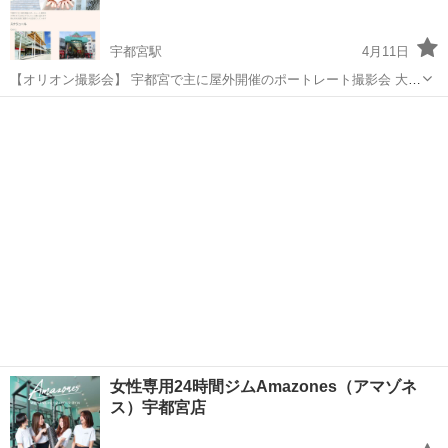
チップになります。 ３枚目...
宇都宮駅
4月11日
【オリオン撮影会】 宇都宮で主に屋外開催のポートレート撮影会 大学
生モデル中心でフレッシュ感に溢れます 初心者も気軽に撮影できる設
栃木
宇都宮市
宇都宮駅
その他
定にしています 撮影代：3,000円／時間 詳しくは https://bsps....
女性専用24時間ジムAmazones（アマゾネ
ス）宇都宮店