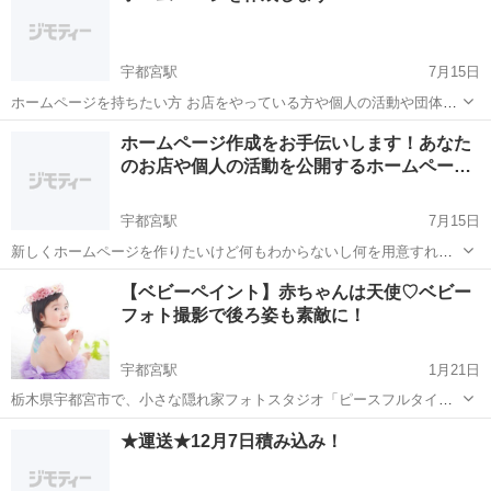
宇都宮駅
7月15日
ホームページを持ちたい方 お店をやっている方や個人の活動や団体の
活動を世の中に知ってもらいたい方。 あなたの活動やお店のホームペ
栃木
さくら市
宇都宮駅
その他
ホームページ
ホームページ作成をお手伝いします！あなた
ージを作りませんか？ メインパージ１枚から派生する数ページのホー
のお店や個人の活動を公開するホームペー…
ムページを３万円でご用意し...
宇都宮駅
7月15日
新しくホームページを作りたいけど何もわからないし何を用意すれば
いいのかわからない。 そんなあなたのためのサービスです！ お店や個
栃木
さくら市
宇都宮駅
その他
ホームページ
【ベビーペイント】赤ちゃんは天使♡ベビー
人のブログなどが作れます、大規模すぎるホームページなどの作成は
フォト撮影で後ろ姿も素敵に！
他のサービスをご利用ください。
宇都宮駅
1月21日
栃木県宇都宮市で、小さな隠れ家フォトスタジオ「ピースフルタイ
ム」を1人で運営しベビーフォト&ニューボーンフォトを撮影している
栃木
宇都宮市
宇都宮駅
その他
天使
★運送★12月7日積み込み！
ママフォトグラファーasukaです。 「今この目にカメラがあれば‥」
を叶える！ ママ目線で日常の...