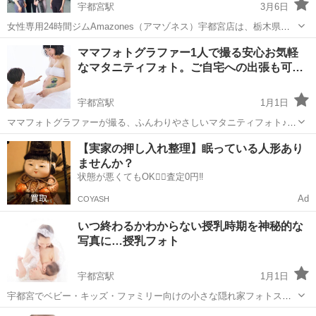
宇都宮駅
3月6日
女性専用24時間ジムAmazones（アマゾネス）宇都宮店は、栃木県宇
都宮市岩曽町エリアにある女性専用24時間営業のフィットネスジムで
栃木
宇都宮市
宇都宮駅
その他
ジム
ママフォトグラファー1人で撮る安心お気軽
す。宇都宮市で女性専用ジムをお探しの方に選ばれています。 「宇都
なマタニティフォト。ご自宅への出張も可…
宮で24時間通えるジ...
宇都宮駅
1月1日
ママフォトグラファーが撮る、ふんわりやさしいマタニティフォト♪
宇都宮市にある隠れ家フォトスタジオ「ピースフルタイム」は、ベビ
栃木
宇都宮市
宇都宮駅
その他
フォトグラファー
【実家の押し入れ整理】眠っている人形あり
ー、キッズ、ファミリー向けの小さなフォトスタジオです。 ママフォ
ませんか？
トグラファーasuka.が...
状態が悪くてもOK🙆‍♀️査定0円‼️
Ad
COYASH
いつ終わるかわからない授乳時期を神秘的な
写真に…授乳フォト
宇都宮駅
1月1日
宇都宮でベビー・キッズ・ファミリー向けの小さな隠れ家フォトスタ
ジオ「ピースフルタイム」を1人で運営しているママフォトグラファー
栃木
宇都宮市
宇都宮駅
その他
フォトグラファー