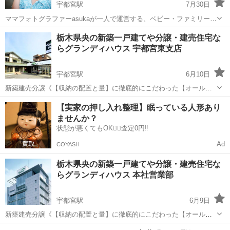
宇都宮駅
7月30日
ママフォトグラファーasukaが一人で運営する、ベビー・ファミリー向
けの小さな隠れ家フォトスタジオ「ピースフルタイム」です♪ 「自分
栃木
宇都宮市
宇都宮駅
その他
栃木県央の新築一戸建てや分譲・建売住宅な
の言葉で」考えられる・伝えることができるようになってきた、小学
らグランディハウス 宇都宮東支店
生くらいのお子様のた...
宇都宮駅
6月10日
新築建売分譲《【収納の配置と量】に徹底的にこだわった【オール電
化住宅】》のパイオニアとして、「土地の開発」から始まり、「設
栃木
宇都宮市
宇都宮駅
その他
【実家の押し入れ整理】眠っている人形あり
計」・「建築」・「セールス」・お引き渡し後の「アフターサポー
ませんか？
ト」までを、社内一貫体制で行っています。グ...
状態が悪くてもOK🙆‍♀️査定0円‼️
Ad
COYASH
栃木県央の新築一戸建てや分譲・建売住宅な
らグランディハウス 本社営業部
宇都宮駅
6月9日
新築建売分譲《【収納の配置と量】に徹底的にこだわった【オール電
化住宅】》のパイオニアとして、「土地の開発」から始まり、「設
栃木
宇都宮市
宇都宮駅
その他
建物