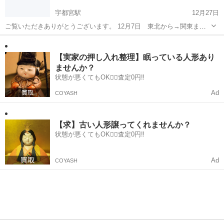
宇都宮駅
12月27日
ご覧いただきありがとうございます。 12月7日 東北から→関東まで
帰りますので途中帰り荷運べます。3トンユニック です。 基本は運び
栃木
宇都宮市
宇都宮駅
その他
ユニック
のみなので積み込みがある場合は事前にお願いします。 フォークリフ
ト・玉掛け...
【実家の押し入れ整理】眠っている人形あり
ませんか？
状態が悪くてもOK🙆‍♀️査定0円‼️
Ad
COYASH
【求】古い人形譲ってくれませんか？
状態が悪くてもOK🙆‍♀️査定0円‼️
Ad
COYASH