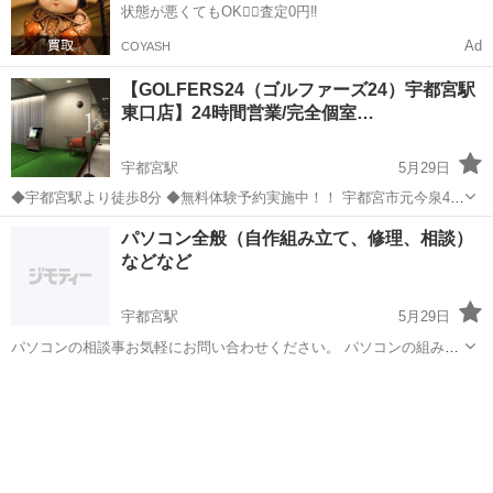
状態が悪くてもOK🙆‍♀️査定0円‼️
Ad
COYASH
【GOLFERS24（ゴルファーズ24）宇都宮駅
東口店】24時間営業/完全個室…
宇都宮駅
5月29日
◆宇都宮駅より徒歩8分 ◆無料体験予約実施中！！ 宇都宮市元今泉4-
19-6 に室内ゴルフ練習場「GOLFERS24 宇都宮駅東口店」がオープン
栃木
宇都宮市
宇都宮駅
その他
無料
パソコン全般（自作組み立て、修理、相談）
します！ 「GOLFERS24宇都宮駅東口店」は、24時間営業の完全個
などなど
室...
宇都宮駅
5月29日
パソコンの相談事お気軽にお問い合わせください。 パソコンの組み立
て、仕様変更、修理相談、持ち込み取り付けなどなど。 ゲームによっ
栃木
宇都宮市
宇都宮駅
その他
取り付け
て仕様変更など相談にも乗ります。 古いパソコンでも物によっては部
品を変えるだけで性...