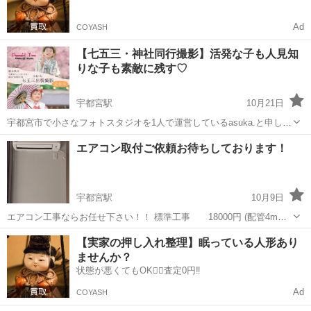
Ad
COYASH
【七五三・神社同行撮影】活発な子も人見知
りな子も素敵に残す♡
宇都宮駅
10月21日
宇都宮市で小さなフォトスタジオを1人で運営しているasuka.と申しま
す。 七五三撮影、こんなお悩みありませんか？ ・活発過ぎてスタジオ
栃木
宇都宮市
宇都宮駅
その他
フォトグラファー
エアコン取付ご依頼お待ちしております！
で撮れるか不安 ・人見知りで泣いたり良い表情が撮れるかどうか不安
・発達に不安がある...
宇都宮駅
10月9日
エアコン工事ならお任せ下さい！！ 標準工事 18000円 (配管4mま
で、テープ巻き仕上げ) 2F-1Fの立ち下ろしなども可能ですので お気軽
栃木
宇都宮市
宇都宮駅
その他
【実家の押し入れ整理】眠っている人形あり
にお声掛け下さい。 お見積もり即日又は、次の日までにはお出しいた
ませんか？
します。 ...
状態が悪くてもOK🙆‍♀️査定0円‼️
Ad
COYASH