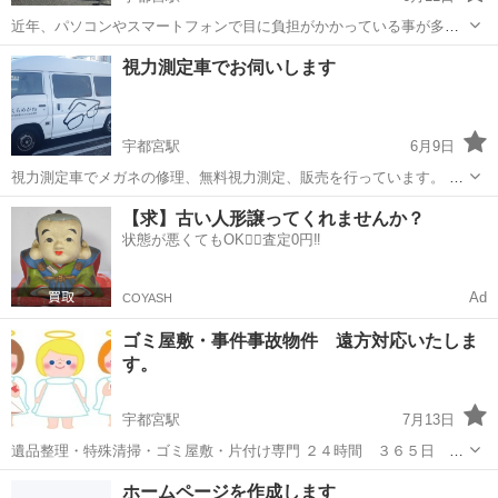
近年、パソコンやスマートフォンで目に負担がかかっている事が多い
です！合わないメガネで、生活していると肩こり、頭痛の原因に... 目
栃木
宇都宮市
宇都宮駅
その他
視力測定車でお伺いします
は少しづつ悪くなっていくもの、見えるからと安心してはいけませ
ん！実際合わないメガネを掛けてい...
宇都宮駅
6月9日
視力測定車でメガネの修理、無料視力測定、販売を行っています。 メ
ガネでお困りの事がありましたら、お問い合わせ下さい
栃木
宇都宮市
宇都宮駅
その他
【求】古い人形譲ってくれませんか？
状態が悪くてもOK🙆‍♀️査定0円‼️
Ad
COYASH
ゴミ屋敷・事件事故物件 遠方対応いたしま
す。
宇都宮駅
7月13日
遺品整理・特殊清掃・ゴミ屋敷・片付け専門 ２４時間 ３６５日 相
談・受付ＯＫです。 秘密厳守・見積無料・迅速対応 よろしくお願いい
栃木
宇都宮市
宇都宮駅
その他
事故物件
ホームページを作成します
たします。 http://ac104588.jimdo.com/ ホームページはこち...