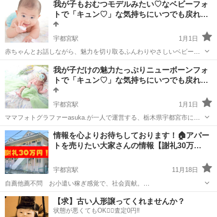
我が子もおむつモデルみたい♡なベビーフォ
asuka.です。 卒乳前に…ママと赤ちゃんの限られた期間でのコミュニ
トで「キュン♡」な気持ちにいつでも戻れ…
ケーション 人生の中...
宇都宮駅
1月1日
赤ちゃんとお話しながら、魅力を切り取るふんわりやさしいベビーフ
ォト。 ママフォトグラファー1人で撮影するのでお気軽安心♡ ママフ
栃木
宇都宮市
宇都宮駅
その他
ニューボーンフォト
我が子だけの魅力たっぷりニューボーンフォ
ォトグラファーasuka.が栃木県宇都宮市で一人で運営する、ベビー・
トで「キュン♡」な気持ちにいつでも戻れ…
ファミリー向けの小さ...
宇都宮駅
1月1日
ママフォトグラファーasuka.が一人で運営する、栃木県宇都宮市にあ
るベビー・ファミリー向けの小さな隠れ家フォトスタジオ「ピースフ
栃木
宇都宮市
宇都宮駅
その他
ニューボーンフォト
情報を心よりお待ちしております！🏠アパー
ルタイム」です。 生後28日までの赤ちゃん、新生児期という成長目ま
トを売りたい大家さんの情報【謝礼30万…
ぐるしくあっという間に...
宇都宮駅
11月18日
自薦他薦不問 お小遣い稼ぎ感覚で、社会貢献。
─────────────────────────── 🏠急募🏠アパートを売りた
栃木
宇都宮市
宇都宮駅
その他
物件
【求】古い人形譲ってくれませんか？
い大家さん情報！ 情報提供で【謝礼30万円】をお支払い！※
状態が悪くてもOK🙆‍♀️査定0円‼️
───────────────...