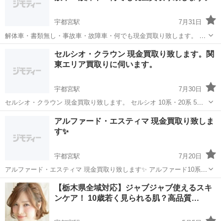
宇都宮駅
7月31日
解体車・書類無し・事故車・故障車・何でも現金買取り致します。 関
東エリア買取りに伺います。 トヨタ車大歓迎です❕❕ その他メーカーも
栃木
宇都宮市
宇都宮駅
その他
事故
セルシオ・クラウン 現金買取り致します。関
大歓迎です❕❕ 問い合わせお待ちしております。 抹消・手続き・引取...
東エリア買取りに伺います。
宇都宮駅
7月30日
セルシオ・クラウン 現金買取り致します。 セルシオ 10系・20系 5万
円 セルシオ 30系 7万円～15万円 クラウン 17系 3万円 クラウン 18系
栃木
宇都宮市
宇都宮駅
その他
アルファード・エスティマ 現金買取り致しま
35000円 よろしくお願いいたします。
す✨
宇都宮駅
7月20日
アルファード・エスティマ 現金買取り致します✨ アルファード10系
2400CC 5万円 アルファード10系 3000CC 5万円 エスティマ 30系
栃木
宇都宮市
宇都宮駅
その他
【栃木県全域対応】ジャブジャブ使えるスキ
2400CC 5万円 エスティマ 30...
ンケア！ 10歳若く見られる肌？高品質…