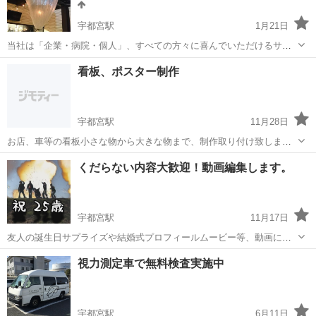
宇都宮駅
1月21日
当社は「企業・病院・個人」、すべての方々に喜んでいただけるサー
ビスの提供（快適性の維持）を目指して、日々清掃を行っておりま
栃木
宇都宮市
宇都宮駅
その他
快適性
看板、ポスター制作
す。 日常的に行う清掃の負担を少なくするには、やはり定期的にプロ
の清掃を行うことが一番の近道だと...
宇都宮駅
11月28日
お店、車等の看板小さな物から大きな物まで、制作取り付け致しま
す。デザイン見積り無料！ステッカー、ポスターも1枚から制作できま
栃木
宇都宮市
宇都宮駅
その他
ポスター
くだらない内容大歓迎！動画編集します。
す。自社制作、即納できます。
宇都宮駅
11月17日
友人の誕生日サプライズや結婚式プロフィールムービー等、動画に関
する事ご相談ください。 通常、業者に映像制作を依頼すると、3～10
栃木
真岡市
宇都宮駅
その他
YouTube
視力測定車で無料検査実施中
万円程かかりますが、当方個人で行っておりますのでおおよそ3000円
～で承っております(撮影...
宇都宮駅
6月11日