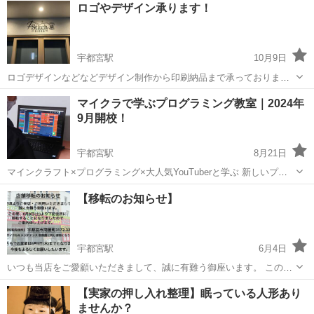
ロゴやデザイン承ります！
宇都宮駅
10月9日
ロゴデザインなどなどデザイン制作から印刷納品まで承っておりま
す。 最近は日光の＋ステッチ様のロゴや、リッツカールトン日光様の
栃木
宇都宮市
宇都宮駅
その他
マイクラで学ぶプログラミング教室｜2024年
企画デザインもご依頼いただきました。 まずはお気軽に「ジモティー
9月開校！
みた」とご相談ください。
宇都宮駅
8月21日
マインクラフト×プログラミング×大人気YouTuberと学ぶ 新しいプロ
グラミング教室、コードアドベンチャー宇都宮東新4号国道校です！
栃木
宇都宮市
宇都宮駅
その他
【移転のお知らせ】
～当教室のおすすめポイントのまとめ～ ☆みんなに大人気のマイクラ
でのプログラミン...
宇都宮駅
6月4日
いつも当店をご愛顧いただきまして、誠に有難う御座います。 この
度、2024年6月8日(土)より下記住所に移転することとなりましたの
栃木
宇都宮市
宇都宮駅
その他
建物
【実家の押し入れ整理】眠っている人形あり
で、ご案内申し上げます。 【移転先住所】 宇都宮市問屋町3172-32 ＊
ませんか？
リサ...