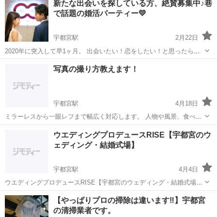
新たな出会いを探している方、絶賛募集中♪巷
で話題の婚活パーティー💛
宇都宮駅
2月22日
2020年に突入して早1ヶ月。 出会いたい！恋をしたい！と思ったら、
すぐに動き出さないと 1年はあっという間に終わってしまいます。 今
栃木
宇都宮市
宇都宮駅
その他
ホームページ
写真の撮り方教えます！
回は「ぼーっ」と1年を終わらせないために 出会うのにピッタリなイ
ベントをご...
宇都宮駅
4月18日
ミラーレスから一眼レフまで幅広く対応します。 人物や風景、食べ
物・物楽しみながら撮りましょう！ 一度に定員5名様、出張もいたし
栃木
宇都宮市
宇都宮駅
その他
一眼レフ
ウエディングプロデュースRISE【宇都宮のウ
ますのでご相談ください！ 出張料別で、20000〜となります。
ェディング・結婚式場】
宇都宮駅
4月4日
ウエディングプロデュースRISE【宇都宮のウェディング・結婚式場】
〒320-0011 栃木県 宇都宮市富士見が丘3-25-11 028-348-3003
栃木
宇都宮市
宇都宮駅
その他
【やっぱりプロの掃除は違います‼】宇都宮
https://wedding-rise.com/ 【ウエ...
の清掃業者です。