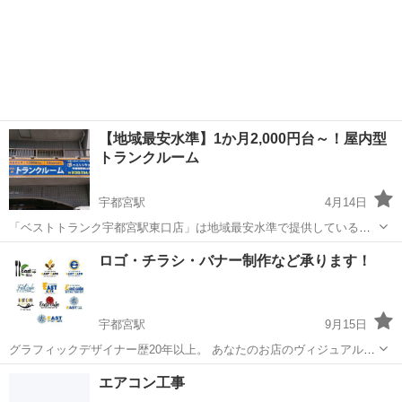
【地域最安水準】1か月2,000円台～！屋内型
トランクルーム
宇都宮駅
4月14日
「ベストトランク宇都宮駅東口店」は地域最安水準で提供している屋
内型トランクルームです。 期間は1ヶ月から利用可能で、最短即日か
栃木
宇都宮市
宇都宮駅
その他
トランクルーム
ロゴ・チラシ・バナー制作など承ります！
ら使用できますのでお気軽にお問い合わせください。 施設は２４時間
３６５日利用可能となってお...
宇都宮駅
9月15日
グラフィックデザイナー歴20年以上。 あなたのお店のヴィジュアルア
ップをお手伝い！ ロゴ・チラシ・バナー制作など承ります！ どんなも
栃木
宇都宮市
宇都宮駅
その他
バナー
エアコン工事
のでも、まずはお気軽にご相談ください。 ご相談、お見積りは無料で