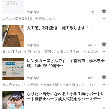
す♪ 【参考価...
宇都宮駅
9月3日
エアコン工事最短1日で対応致します。
栃木
宇都宮駅
その他
人工芝、砂利敷き、施工致します！！
宇都宮駅
4月19日
庭のお手入れでお困りの方！ 面倒くさい庭のお手入れ、そのお悩み、
人工芝で解決致します！ このような方におすすめ！ 1.ペットを遊ば
栃木
宇都宮市
宇都宮駅
その他
人工芝
レンタカー屋さんです 宇都宮市 栃木県全
せてあげたい方！！ 2.庭のお手入れでお困りの方！ 3.虫や、野良猫の
域 24hで5,000円〜
糞尿でお困...
宇都宮駅
8月12日
個人店ですので、お客様に合わせた対応をさせて頂きます。 また、事
故やレッカー、有事の際の保険の使い方なども、長年の経験で、よい
栃木
宇都宮市
宇都宮駅
その他
レンタカー
なりたい自分になれる！小学生向けポートレ
情報をお伝えする事もできると思います。 どうぞ、よろしくお願い致
ート撮影★ハーフ成人式記念やバースデー…
します。 FNレンタカーでは...