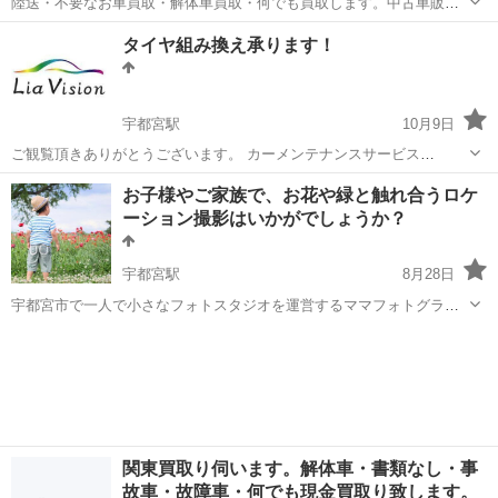
陸送・不要なお車買取・解体車買取・何でも買取します。中古車販
売・オークション何でもご相談下さい。 解体車大歓迎です！！ 書類無
栃木
宇都宮市
宇都宮駅
その他
買取
タイヤ組み換え承ります！
しも買取可能です！！ 陸送も関東エリア見積り可能です！！ 中古車販
売もしております！！...
宇都宮駅
10月9日
ご観覧頂きありがとうございます。 カーメンテナンスサービス
LiaVisionです。 タイヤ組み換え承ります♪ 当店でタイヤ注文のお客様
栃木
宇都宮市
宇都宮駅
その他
タイヤ
お子様やご家族で、お花や緑と触れ合うロケ
タイヤ組み換え一本1000円 バランス込 廃タイヤ処理一本330...
ーション撮影はいかがでしょうか？
宇都宮駅
8月28日
宇都宮市で一人で小さなフォトスタジオを運営するママフォトグラフ
ァーasukaと申します。 ベビー・キッズ・ファミリー中心に撮影して
栃木
宇都宮市
宇都宮駅
その他
ロケーション撮影
います。 せっかくの夏休みもコロナでなかなかお出かけできずお子様
のストレスがたまっ...
関東買取り伺います。解体車・書類なし・事
故車・故障車・何でも現金買取り致します。