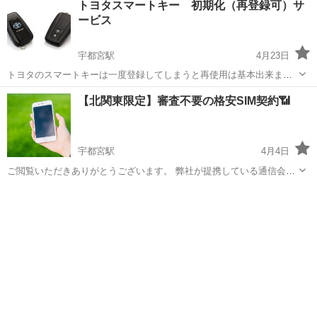
トヨタスマートキー 初期化（再登録可）サ
計」・「建築」・「セールス」・お引き渡し後の「アフターサポー
ービス
ト」までを、社内一貫体制で行っています。グ...
宇都宮駅
4月23日
トヨタのスマートキーは一度登録してしまうと再使用は基本出来ませ
ん。高価なスマートキーを新品で購入しないとならないため、負担は
栃木
宇都宮市
宇都宮駅
その他
スマートキー
【北関東限定】審査不要の格安SIM契約📶
かなりのものとなります。 今回朗報として、トヨタの中古スマートキ
ーを特殊な作業で初期化して再使用でき...
宇都宮駅
4月4日
ご閲覧いただきありがとうございます。 弊社が提携している通信会社
で現在新型コロナウイルスの影響による救済支援のサービスを行って
栃木
宇都宮市
宇都宮駅
その他
おります。 ※こちら北関東にお住まいの方限定となります。 詳細は下
記になります。 ...