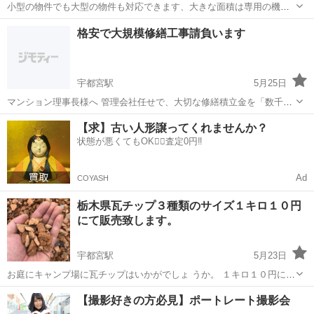
小型の物件でも大型の物件も対応できます、大きな面積は専用の機械
を使用しますので仕上がりが良いです。 広いと面積あたりの金額は割
栃木
宇都宮市
宇都宮駅
その他
物件
格安で大規模修繕工事請負います
安になります。 施工は大手道路舗装など実績があります。 割れた、穴
が開いたなどのアスファルト...
宇都宮駅
5月25日
マンション理事長様へ 管理会社任せで、大切な修繕積立金を「数千万
円」損していませんか？ 突然のご連絡を失礼いたします。Jマンショ
栃木
宇都宮市
宇都宮駅
その他
理事長
【求】古い人形譲ってくれませんか？
ン管理組合・理事長のNと申します。 当マンション（築28年）では今
状態が悪くてもOK🙆‍♀️査定0円‼️
年、大規模修繕工事を行い...
Ad
COYASH
栃木県瓦チップ３種類のサイズ１キロ１０円
にて販売致します。
宇都宮駅
5月23日
お庭にキャンプ場に瓦チップはいかがでしょ うか。 １キロ１０円にて
販売致します。 １枚目の写メはサイズが１センチから３センチの瓦チ
栃木
宇都宮市
宇都宮駅
その他
キャンプ場
【撮影好きの方必見】ポートレート撮影会
ップになります。 ２枚目の写メはサイズが３センチから５センチの瓦