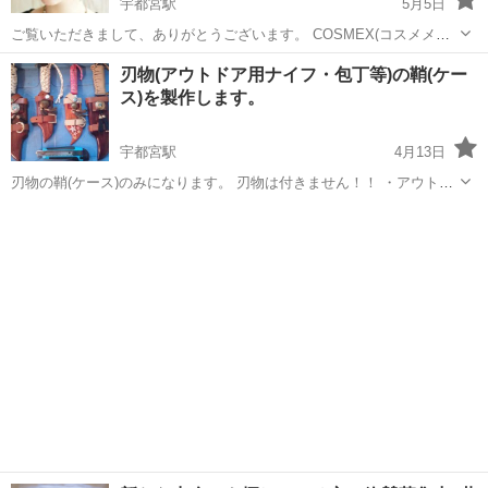
宇都宮駅
5月5日
ご覧いただきまして、ありがとうございます。 COSMEX(コスメメッ
クス) 公式HP https://cosmex.stores.jp/ お肌の悩みが多い季節になり
栃木
宇都宮市
宇都宮駅
その他
個人事業主
刃物(アウトドア用ナイフ・包丁等)の鞘(ケー
ました。 丁寧かつ迅速対応いたします。気持ち良い...
ス)を製作します。
宇都宮駅
4月13日
刃物の鞘(ケース)のみになります。 刃物は付きません！！ ・アウトド
ア用ナイフのケース ・包丁のケース → 一律 3000円 (材料費・
栃木
宇都宮市
宇都宮駅
その他
刃物
製作費・刃物の研磨) ・材質 →桐材、檜材 ・デザイン等は写真を参
照 ・製...