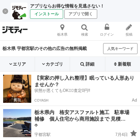
アプリならお得な情報を見逃さない！
インストール
アプリで開く
栃木県
検索
ログイン
投稿
栃木県 宇都宮駅のその他の広告の無料掲載
人気キーワード
エリア
カテゴリ
詳細
新着順
【実家の押し入れ整理】眠っている人形あり
ませんか？
状態が悪くてもOK🙆‍♀️査定0円‼️
Ad
COYASH
栃木県内 格安アスファルト施工 駐車場
補修 個人住宅から商用施設まで 見積…
宇都宮駅
7月4日